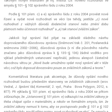
Takovým novým institutem je mj. institut tzv. nového rozhodnutí ve
smyslu § 101–§ 102 správního řádu z roku 2004.
Podle § 101 písm. c) a e) správního řádu z roku 2004 provést nové
řízení a vydat nové rozhodnutí ve věci lze tehdy, jestliže „
c) nové
rozhodnutí z vážných důvodů dodatečně stanoví nebo změní dobu
platnosti nebo účinnosti rozhodnutí
“
a „
e) tak stanoví zvláštní zákon
“
.
Jakkoli byl správní řád přijat na základě vládního návrhu
doprovázeného důvodovou zprávou (Sněmovní tisk č. 201, Poslanecká
sněmovna 2002–2006), důvodová zpráva (v ní dle původního návrhu
značeno jako důvodová zpráva k § 135–§ 136) žádné vodítko pro
výklad předmětných ustanovení nepřináší, jedinou alespoň částečně
návodnou větou je: „
Nově bude umožněno vydat nový správní akt v téže
věci, což bylo doposud dovozováno pouze ze zvláštních zákonů a teorie.
“
Komentářová literatura pak akcentuje, že důvody vydání nového
rozhodnutí budou především stanoveny ve zvláštních zákonech (srov.
Vedral, J.
Správní řád, Komentář
, 2. vyd., Praha : Bova Polygon, 2012, s.
877). Při výkladu § 101 písm. e) správního řádu z roku 2004 se přitom
zdůrazňuje, že: „
Ustanovení § 101 písm. e) odkazující na zvláštní zákony je
třeba chápat spíše v materiálním, a nikoliv ve formálním smyslu, tzn. že
zvláštní zákony nemusí k tomu, aby se postupovalo podle § 101 a § 102
správního řádu, použít přímo pojmu ‚
nové rozhodnutí ve věci
‘. Ze smyslu a