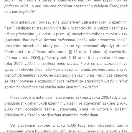
jednání se nekoná a závazná stanoviska, námitky nebo připomínky lze
podat ve lhůtě 15 dnů ode dne doručení oznámení o zahájení řízení, jinak
se k nim nepřihlíží.
“
Toto ustanovení odkazuje na „
přiměřené
“ užití ustanovení o územním
řízení. Příslušnost stavebních úřadů k rozhodování o využití území pak
určuje především § 6 odst. 3 písm. a) stavebního zákona z roku 2006:
„
Stavební úřad vydává územní rozhodnutí, není-li dále stanoveno jinak.
“,
obecnými stavebními úřady jsou (mimo vyjmenované případy) obecní
úřady obcí s rozšířenou působnosti [§ 13 odst. 1 písm. c) stavebního
zákona z roku 2006], přičemž podle § 13 odst. 6 stavebního zákona z
roku 2006: „
Jde-li o opatření nebo stavbu, která se má uskutečnit ve
správním obvodu dvou nebo více stavebních úřadů, provede řízení a vydá
rozhodnutí nejbližší společně nadřízený stavební úřad. Ten může stanovit,
že řízení provede a rozhodnutí vydá některý ze stavebních úřadů, v jehož
správním obvodu se má stavba nebo opatření uskutečnit.
“
Právě uvedená ustanovení stavebního zákona z roku 2006 tedy určují
příslušnost k jakémukoli územnímu řízení, ve stavebním zákoně z roku
2006 není obsaženo žádné ustanovení, které by určovalo zvláštní
příslušnost k řízení o prodloužení územního rozhodnutí.
Ve stavebním zákoně z roku 2006 tedy není obsaženo žádné
ustanovení, které by vylučovalo užití speciální úpravy příslušnosti k tzv.