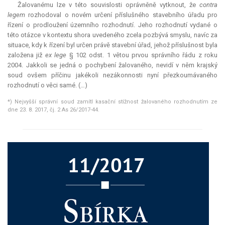
Žalovanému lze v této souvislosti oprávněně vytknout, že
contra
legem
rozhodoval o novém určení příslušného stavebního úřadu pro
řízení o prodloužení územního rozhodnutí. Jeho rozhodnutí vydané o
této otázce v kontextu shora uvedeného zcela pozbývá smyslu, navíc za
situace, kdy k řízení byl určen právě stavební úřad, jehož příslušnost byla
založena již
ex lege
§ 102 odst. 1 větou prvou správního řádu z roku
2004. Jakkoli se jedná o pochybení žalovaného, nevidí v něm krajský
soud ovšem příčinu jakékoli nezákonnosti nyní přezkoumávaného
rozhodnutí o věci samé. (…)
*) Nejvyšší správní soud zamítl kasační stížnost žalovaného rozhodnutím ze
dne 23. 8. 2017, čj. 2 As 26/2017-44.