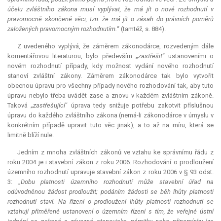
účelu zvláštního zákona musí vyplývat, že má jít o nové rozhodnutí v
pravomocně skončené věci, tzn. že má jít o zásah do právních poměrů
založených pravomocným rozhodnutím.
“ (tamtéž, s. 884).
Z uvedeného vyplývá, že záměrem zákonodárce, rozvedeným dále
komentářovou literaturou, bylo především „
zastřešit
“ ustanoveními o
novém rozhodnutí případy, kdy možnost vydání nového rozhodnutí
stanoví zvláštní zákony. Záměrem zákonodárce tak bylo vytvořit
obecnou úpravu pro všechny případy nového rozhodování tak, aby tuto
úpravu nebylo třeba uvádět zase a znovu v každém zvláštním zákoně.
Taková „
zastřešující
“ úprava tedy snižuje potřebu zakotvit příslušnou
úpravu do každého zvláštního zákona (nemá-li zákonodárce v úmyslu v
konkrétním případě upravit tuto věc jinak), a to až na míru, která se
limitně blíží nule.
Jedním z mnoha zvláštních zákonů ve vztahu ke správnímu řádu z
roku 2004 je i stavební zákon z roku 2006. Rozhodování o prodloužení
územního rozhodnutí upravuje stavební zákon z roku 2006 v § 93 odst.
3: „
Dobu platnosti územního rozhodnutí může stavební úřad na
odůvodněnou žádost prodloužit; podáním žádosti se běh lhůty platnosti
rozhodnutí staví. Na řízení o prodloužení lhůty platnosti rozhodnutí se
vztahují přiměřeně ustanovení o územním řízení s tím, že veřejné ústní