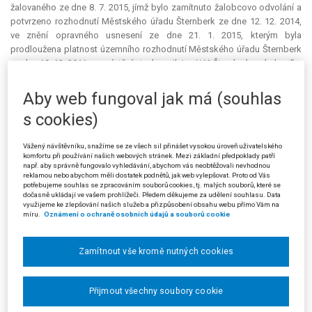
žalovaného ze dne 8. 7. 2015, jímž bylo zamítnuto žalobcovo odvolání a
potvrzeno rozhodnutí Městského úřadu Šternberk ze dne 12. 12. 2014,
ve znění opravného usnesení ze dne 21. 1. 2015, kterým byla
prodloužena platnost územního rozhodnutí Městského úřadu Šternberk
ze dne 19. 12. 2011, o umístění stavby „
silnice I/46 Šternberk – obchvat
“.
Žalobce namítal, že žádost o prodloužení platnosti územního
Aby web fungoval jak má (souhlas
rozhodnutí byla podána opožděně. Žádost sice dorazila v zákonné lhůtě
s cookies)
k Městskému úřadu Šternberk, avšak příslušným stavebním úřadem byl
žalovaný (stavba byla umístěna v obvodu více stavebních úřadů),
kterému byla žádost doručena až po uplynutí zákonné lhůty, tj. v době,
Vážený návštěvníku, snažíme se ze všech sil přinášet vysokou úroveň uživatelského
komfortu při používání našich webových stránek. Mezi základní předpoklady patří
kdy původní územní rozhodnutí již pozbylo platnosti. Žalobce měl za to,
např. aby správně fungovalo vyhledávání, abychom vás neobtěžovali nevhodnou
že řízení o prodloužení platnosti územního rozhodnutí je řízením zcela
reklamou nebo abychom měli dostatek podnětů, jak web vylepšovat. Proto od Vás
samostatným (v čemž jej utvrdil i žalovaný rozhodnutím ze dne 4. 3. 2014,
potřebujeme souhlas se zpracováním souborů cookies, tj. malých souborů, které se
dočasně ukládají ve vašem prohlížeči. Předem děkujeme za udělení souhlasu. Data
jímž právě pro toto řízení určil, že řízení povede Městský úřad Šternberk).
využijeme ke zlepšování našich služeb a přizpůsobení obsahu webu přímo Vám na
míru.
Oznámení o ochraně osobních údajů a souborů cookie
Žalobce dále nesouhlasil s názorem žalovaného, že lze použít
analogii institutu nového rozhodnutí dle § 101 a násl. správního řádu z
roku 2004. Dle žalobce institut nového řízení totiž obsahuje zvláštní
Zamítnout vše kromě nutných cookies
úpravu příslušnosti, na rozdíl od řízení o prodloužení platnosti územního
rozhodnutí. Pokud by měl zákonodárce v úmyslu stanovit zvláštní
Přijmout všechny soubory cookie
postup v řízení o prodloužení platnosti územního rozhodnutí, jistě by tak
výslovně učinil ve speciálním zákonu – stavebním zákonu z roku 2006.