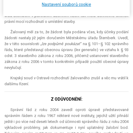
Neučinil-li tak, je třeba řádně postupovat dle § 13 odst. 6 a § 93 odst. 3
Nastavení souborů cookie
stavebního zákona z roku 2006. Příslušnost delegovaná na Městský
úřad Šternberk v původním územním řízení tak měla definitivně skončit
právní mocí rozhodnutí o umístění stavby.
Žalovaný měl za to, že žádost byla podána včas, kdy účinky podání
žádosti nastaly již jejím doručením Městskému úřadu Šternberk. Uvedl,
že v této souvislosti „
lze podpůrně poukázat
“ na § 101–§ 102 správního
řádu, které představují obecnou úpravu (
lex generalis
) ve vztahu k § 93
odst. 3 stavebního zákona z roku 2006, přičemž ustanovení stavebního
zákona z roku 2006 v tomto konkrétním případě použití obecné úpravy
nevylučují.
Krajský soud v Ostravě rozhodnutí žalovaného zrušil a věc mu vrátil k
dalšímu řízení.
Z ODŮVODNĚNÍ:
Správní řád z roku 2004 zavedl oproti úpravě představované
správním řádem z roku 1967 některé nové instituty, jejichž užití přináší
ještě i po více než deseti letech od účinnosti správního řádu z roku 2004
výkladové problémy, jak dokumentuje i nyní uplatněný žalobní bod.