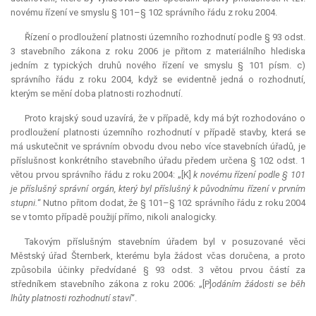
novému řízení ve smyslu § 101–§ 102 správního řádu z roku 2004.
Řízení o prodloužení platnosti územního rozhodnutí podle § 93 odst.
3 stavebního zákona z roku 2006 je přitom z materiálního hlediska
jedním z typických druhů nového řízení ve smyslu § 101 písm. c)
správního řádu z roku 2004, když se evidentně jedná o rozhodnutí,
kterým se mění doba platnosti rozhodnutí.
Proto krajský soud uzavírá, že v případě, kdy má být rozhodováno o
prodloužení platnosti územního rozhodnutí v případě stavby, která se
má uskutečnit ve správním obvodu dvou nebo více stavebních úřadů, je
příslušnost konkrétního stavebního úřadu předem určena § 102 odst. 1
větou prvou správního řádu z roku 2004: „[K]
k novému řízení podle § 101
je příslušný správní orgán, který byl příslušný k původnímu řízení v prvním
stupni.
“ Nutno přitom dodat, že § 101–§ 102 správního řádu z roku 2004
se v tomto případě použijí přímo, nikoli analogicky.
Takovým příslušným stavebním úřadem byl v posuzované věci
Městský úřad Šternberk, kterému byla žádost včas doručena, a proto
způsobila účinky předvídané § 93 odst. 3 větou prvou částí za
středníkem stavebního zákona z roku 2006: „[P]
odáním žádosti se běh
lhůty platnosti rozhodnutí staví
“.