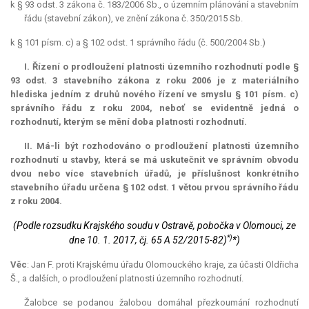
k § 93 odst. 3 zákona č. 183/2006 Sb., o územním plánování a stavebním
řádu (stavební zákon), ve znění zákona č. 350/2015 Sb.
k § 101 písm. c) a § 102 odst. 1 správního řádu (č. 500/2004 Sb.)
I. Řízení o prodloužení platnosti územního rozhodnutí podle §
93 odst. 3 stavebního zákona z roku 2006 je z materiálního
hlediska jedním z druhů nového řízení ve smyslu § 101 písm. c)
správního řádu z roku 2004, neboť se evidentně jedná o
rozhodnutí, kterým se mění doba platnosti rozhodnutí.
II. Má-li být rozhodováno o prodloužení platnosti územního
rozhodnutí u stavby, která se má uskutečnit ve správním obvodu
dvou nebo více stavebních úřadů, je příslušnost konkrétního
stavebního úřadu určena § 102 odst. 1 větou prvou správního řádu
z roku 2004.
(Podle rozsudku Krajského soudu v Ostravě, pobočka v Olomouci, ze
*)
dne 10. 1. 2017, čj. 65 A 52/2015-82)
*)
Věc
: Jan F. proti Krajskému úřadu Olomouckého kraje, za účasti Oldřicha
Š., a dalších, o prodloužení platnosti územního rozhodnutí.
Žalobce se podanou žalobou domáhal přezkoumání rozhodnutí