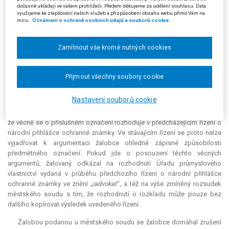
známku č. 294933 ve znění „
e-
arbiter
“.
dočasně ukládají ve vašem prohlížeči. Předem děkujeme za udělení souhlasu. Data
využijeme ke zlepšování našich služeb a přizpůsobení obsahu webu přímo Vám na
Žalovaný poté v napadeném rozhodnutí uvedl, že Městský soud v
míru.
Oznámení o ochraně osobních údajů a souborů cookie
Praze rozsudkem ze dne 18. 12. 2014, čj. 8 A 31/2011-45, zamítl žalobu
žalobce směřující proti rozhodnutí předsedy Úřadu průmyslového
Zamítnout vše kromě nutných cookies
vlastnictví ze dne 2. 12. 2010 o zamítnutí žalobcovy národní přihlášky
slovní ochranné známky ve znění „
iadvokat
“. Ve smyslu článku 6
Madridské dohody je mezinárodní zápis ochranné známky, o jehož
Přijmout všechny soubory cookie
provedení žalobce žádal, vázán na národní zápis. Pokud k národnímu
zápisu nedojde, není možné mezinárodní zápis provést – žádost o
Nastavení souborů cookie
mezinárodní zápis bez dalšího sleduje osud přihlášky národní ochranné
známky. Pokud jde o věcné odůvodnění rozkladu, žalovaný konstatoval,
že věcně se o příslušném označení rozhoduje v předcházejícím řízení o
národní přihlášce ochranné známky. Ve stávajícím řízení se proto nelze
vyjadřovat k argumentaci žalobce ohledně zápisné způsobilosti
předmětného označení. Pokud jde o posouzení těchto věcných
argumentů, žalovaný odkázal na rozhodnutí Úřadu průmyslového
vlastnictví vydaná v průběhu předchozího řízení o národní přihlášce
ochranné známky ve znění „
iadvokat
“, a též na výše zmíněný rozsudek
městského soudu s tím, že rozhodnutí o rozkladu může pouze bez
dalšího kopírovat výsledek uvedeného řízení.
Žalobou podanou u městského soudu se žalobce domáhal zrušení