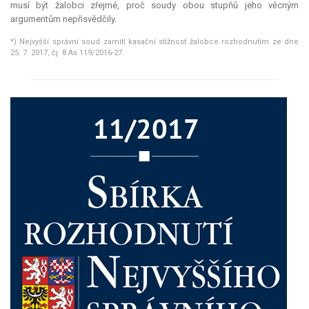
musí být žalobci zřejmé, proč soudy obou stupňů jeho věcným
argumentům nepřisvědčily.
*) Nejvyšší správní soud zamítl kasační stížnost žalobce rozhodnutím ze dne
25. 7. 2017, čj. 8 As 119/2016-27.