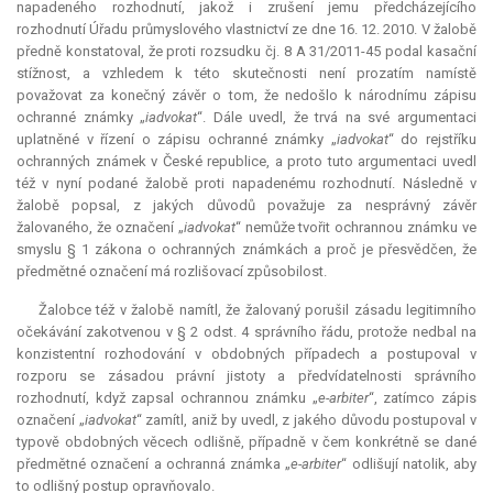
napadeného rozhodnutí, jakož i zrušení jemu předcházejícího
rozhodnutí Úřadu průmyslového vlastnictví ze dne 16. 12. 2010. V žalobě
předně konstatoval, že proti rozsudku čj. 8 A 31/2011-45 podal kasační
stížnost, a vzhledem k této skutečnosti není prozatím namístě
považovat za konečný závěr o tom, že nedošlo k národnímu zápisu
ochranné známky „
iadvokat
“. Dále uvedl, že trvá na své argumentaci
uplatněné v řízení o zápisu ochranné známky „
iadvokat
“ do rejstříku
ochranných známek v České republice, a proto tuto argumentaci uvedl
též v nyní podané žalobě proti napadenému rozhodnutí. Následně v
žalobě popsal, z jakých důvodů považuje za nesprávný závěr
žalovaného, že označení „
iadvokat
“ nemůže tvořit ochrannou známku ve
smyslu § 1 zákona o ochranných známkách a proč je přesvědčen, že
předmětné označení má rozlišovací způsobilost.
Žalobce též v žalobě namítl, že žalovaný porušil zásadu legitimního
očekávání zakotvenou v § 2 odst. 4 správního řádu, protože nedbal na
konzistentní rozhodování v obdobných případech a postupoval v
rozporu se zásadou právní jistoty a předvídatelnosti správního
rozhodnutí, když zapsal ochrannou známku „
e-
arbiter
“, zatímco zápis
označení „
iadvokat
“ zamítl, aniž by uvedl, z jakého důvodu postupoval v
typově obdobných věcech odlišně, případně v čem konkrétně se dané
předmětné označení a ochranná známka „
e-
arbiter
“ odlišují natolik, aby
to odlišný postup opravňovalo.