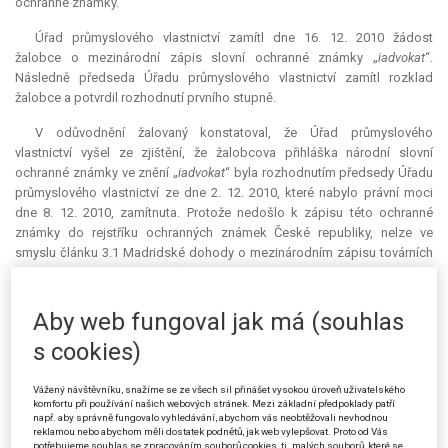
ochranné známky.
Úřad průmyslového vlastnictví zamítl dne 16. 12. 2010 žádost
žalobce o mezinárodní zápis slovní ochranné známky „
iadvokat
“.
Následně předseda Úřadu průmyslového vlastnictví zamítl rozklad
žalobce a potvrdil rozhodnutí prvního stupně.
V odůvodnění žalovaný konstatoval, že Úřad průmyslového
vlastnictví vyšel ze zjištění, že žalobcova přihláška národní slovní
ochranné známky ve znění „
iadvokat
“ byla rozhodnutím předsedy Úřadu
průmyslového vlastnictví ze dne 2. 12. 2010, které nabylo právní moci
dne 8. 12. 2010, zamítnuta. Protože nedošlo k zápisu této ochranné
známky do rejstříku ochranných známek České republiky, nelze ve
smyslu článku 3.1 Madridské dohody o mezinárodním zápisu továrních
nebo obchodních známek (č. 65/1975 Sb., ve znění vyhlášky č. 78/1985
Sb.; dále jen „Madridská dohoda“) uskutečnit ani její mezinárodní zápis,
a podaná žádost je tudíž bezpředmětná. Proti rozhodnutí I. stupně podal
Aby web fungoval jak má (souhlas
žalobce rozklad, v němž jednak deklaroval svůj úmysl podat proti
s cookies)
rozhodnutí Úřadu průmyslového vlastnictví o zamítnutí přihlášky národní
slovní ochranné známky ve znění „
iadvokat
“ správní žalobu, a dále
Vážený návštěvníku, snažíme se ze všech sil přinášet vysokou úroveň uživatelského
zopakoval svou argumentaci o rozlišovací způsobilosti označení
komfortu při používání našich webových stránek. Mezi základní předpoklady patří
„
iadvokat
“. Žalobce se v rozkladu též dovolával respektování zásady
např. aby správně fungovalo vyhledávání, abychom vás neobtěžovali nevhodnou
legitimního očekávání, a to s poukazem na zapsanou ochrannou
reklamou nebo abychom měli dostatek podnětů, jak web vylepšovat. Proto od Vás
potřebujeme souhlas se zpracováním souborů cookies, tj. malých souborů, které se