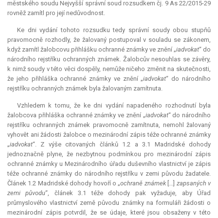
městského soudu Nejvyšší správní soud rozsudkem čj. 9 As 22/2015-29
rovněž zamítl pro její nedůvodnost.
Ke dni vydání tohoto rozsudku tedy správní soudy obou stupňů
pravomocně rozhodly, že žalovaný postupoval v souladu se zákonem,
když zamítl žalobcovu přihlášku ochranné známky ve znění „
iadvokat
“ do
národního rejstříku ochranných známek. Žalobcův nesouhlas se závěry,
k nimž soudy v této věci dospěly, nemůže ničeho změnit na skutečnosti,
že jeho přihláška ochranné známky ve znění „
iadvokat
“ do národního
rejstříku ochranných známek byla žalovaným zamítnuta.
Vzhledem k tomu, že ke dni vydání napadeného rozhodnutí byla
žalobcova přihláška ochranné známky ve znění „
iadvokat
“ do národního
rejstříku ochranných známek pravomocně zamítnuta, nemohl žalovaný
vyhovět ani žádosti žalobce o mezinárodní zápis téže ochranné známky
„
iadvokat
“. Z výše citovaných článků 1.2 a 3.1 Madridské dohody
jednoznačně plyne, že nezbytnou podmínkou pro mezinárodní zápis
ochranné známky u Mezinárodního úřadu duševního vlastnictví je zápis
téže ochranné známky do národního rejstříku v zemi původu žadatele.
Článek 1.2 Madridské dohody hovoří o „
ochraně známek
[…]
zapsaných v
zemi původu
“, článek 3.1 téže dohody pak vyžaduje, aby Úřad
průmyslového vlastnictví země původu známky na formuláři žádosti o
mezinárodní zápis potvrdil, že se údaje, které jsou obsaženy v této