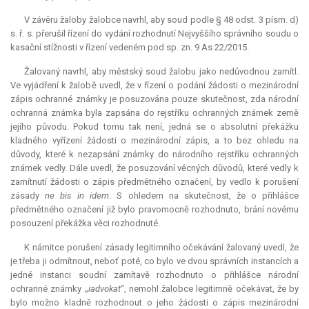
V závěru žaloby žalobce navrhl, aby soud podle § 48 odst. 3 písm. d)
s. ř. s. přerušil řízení do vydání rozhodnutí Nejvyššího správního soudu o
kasační stížnosti v řízení vedeném pod sp. zn. 9 As 22/2015.
Žalovaný navrhl, aby městský soud žalobu jako nedůvodnou zamítl.
Ve vyjádření k žalobě uvedl, že v řízení o podání žádosti o mezinárodní
zápis ochranné známky je posuzována pouze skutečnost, zda národní
ochranná známka byla zapsána do rejstříku ochranných známek země
jejího původu. Pokud tomu tak není, jedná se o absolutní překážku
kladného vyřízení žádosti o mezinárodní zápis, a to bez ohledu na
důvody, které k nezapsání známky do národního rejstříku ochranných
známek vedly. Dále uvedl, že posuzování věcných důvodů, které vedly k
zamítnutí žádosti o zápis předmětného označení, by vedlo k porušení
zásady
ne bis in idem
. S ohledem na skutečnost, že o přihlášce
předmětného označení již bylo pravomocně rozhodnuto, brání novému
posouzení překážka věci rozhodnuté.
K námitce porušení zásady legitimního očekávání žalovaný uvedl, že
je třeba ji odmítnout, neboť poté, co bylo ve dvou správních instancích a
jedné instanci soudní zamítavě rozhodnuto o přihlášce národní
ochranné známky „
iadvokat
“, nemohl žalobce legitimně očekávat, že by
bylo možno kladně rozhodnout o jeho žádosti o zápis mezinárodní