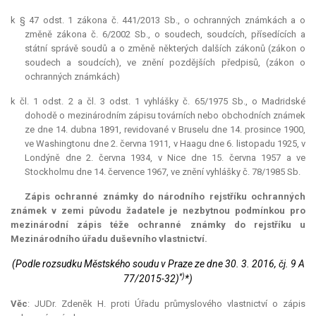
k § 47 odst. 1 zákona č. 441/2013 Sb., o ochranných známkách a o
změně zákona č. 6/2002 Sb., o soudech, soudcích, přísedících a
státní správě soudů a o změně některých dalších zákonů (zákon o
soudech a soudcích), ve znění pozdějších předpisů, (zákon o
ochranných známkách)
k čl. 1 odst. 2 a čl. 3 odst. 1 vyhlášky č. 65/1975 Sb., o Madridské
dohodě o mezinárodním zápisu továrních nebo obchodních známek
ze dne 14. dubna 1891, revidované v Bruselu dne 14. prosince 1900,
ve Washingtonu dne 2. června 1911, v Haagu dne 6. listopadu 1925, v
Londýně dne 2. června 1934, v Nice dne 15. června 1957 a ve
Stockholmu dne 14. července 1967, ve znění vyhlášky č. 78/1985 Sb.
Zápis ochranné známky do národního rejstříku ochranných
známek v zemi původu žadatele je nezbytnou podmínkou pro
mezinárodní zápis téže ochranné známky do rejstříku u
Mezinárodního úřadu duševního vlastnictví.
(Podle rozsudku Městského soudu v Praze ze dne 30. 3. 2016, čj. 9 A
*)
77/2015-32)
*)
Věc
: JUDr. Zdeněk H. proti Úřadu průmyslového vlastnictví o zápis