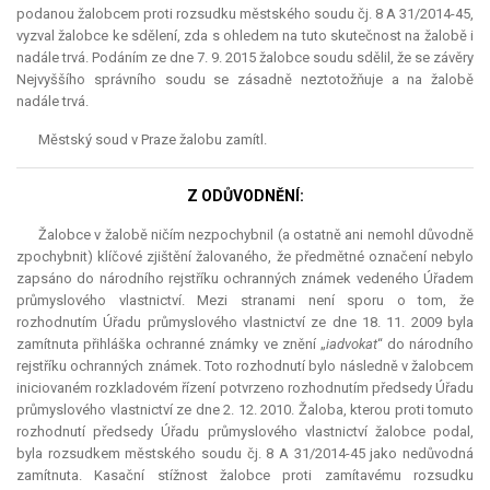
podanou žalobcem proti rozsudku městského soudu čj. 8 A 31/2014-45,
vyzval žalobce ke sdělení, zda s ohledem na tuto skutečnost na žalobě i
nadále trvá. Podáním ze dne 7. 9. 2015 žalobce soudu sdělil, že se závěry
Nejvyššího správního soudu se zásadně neztotožňuje a na žalobě
nadále trvá.
Městský soud v Praze žalobu zamítl.
Z ODŮVODNĚNÍ:
Žalobce v žalobě ničím nezpochybnil (a ostatně ani nemohl důvodně
zpochybnit) klíčové zjištění žalovaného, že předmětné označení nebylo
zapsáno do národního rejstříku ochranných známek vedeného Úřadem
průmyslového vlastnictví. Mezi stranami není sporu o tom, že
rozhodnutím Úřadu průmyslového vlastnictví ze dne 18. 11. 2009 byla
zamítnuta přihláška ochranné známky ve znění „
iadvokat
“ do národního
rejstříku ochranných známek. Toto rozhodnutí bylo následně v žalobcem
iniciovaném rozkladovém řízení potvrzeno rozhodnutím předsedy Úřadu
průmyslového vlastnictví ze dne 2. 12. 2010. Žaloba, kterou proti tomuto
rozhodnutí předsedy Úřadu průmyslového vlastnictví žalobce podal,
byla rozsudkem městského soudu čj. 8 A 31/2014-45 jako nedůvodná
zamítnuta. Kasační stížnost žalobce proti zamítavému rozsudku