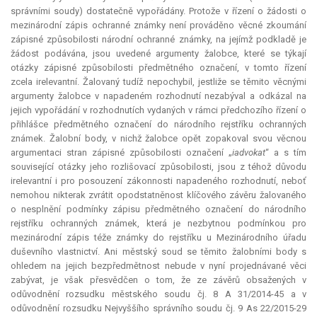
správními soudy) dostatečně vypořádány. Protože v řízení o žádosti o
mezinárodní zápis ochranné známky není prováděno věcné zkoumání
zápisné způsobilosti národní ochranné známky, na jejímž podkladě je
žádost podávána, jsou uvedené argumenty žalobce, které se týkají
otázky zápisné způsobilosti předmětného označení, v tomto řízení
zcela irelevantní. Žalovaný tudíž nepochybil, jestliže se těmito věcnými
argumenty žalobce v napadeném rozhodnutí nezabýval a odkázal na
jejich vypořádání v rozhodnutích vydaných v rámci předchozího řízení o
přihlášce předmětného označení do národního rejstříku ochranných
známek. Žalobní body, v nichž žalobce opět zopakoval svou věcnou
argumentaci stran zápisné způsobilosti označení „
iadvokat
“ a s tím
související otázky jeho rozlišovací způsobilosti, jsou z téhož důvodu
irelevantní i pro posouzení zákonnosti napadeného rozhodnutí, neboť
nemohou nikterak zvrátit opodstatněnost klíčového závěru žalovaného
o nesplnění podmínky zápisu předmětného označení do národního
rejstříku ochranných známek, která je nezbytnou podmínkou pro
mezinárodní zápis téže známky do rejstříku u Mezinárodního úřadu
duševního vlastnictví. Ani městský soud se těmito žalobními body s
ohledem na jejich bezpředmětnost nebude v nyní projednávané věci
zabývat, je však přesvědčen o tom, že ze závěrů obsažených v
odůvodnění rozsudku městského soudu čj. 8 A 31/2014-45 a v
odůvodnění rozsudku Nejvyššího správního soudu čj. 9 As 22/2015-29