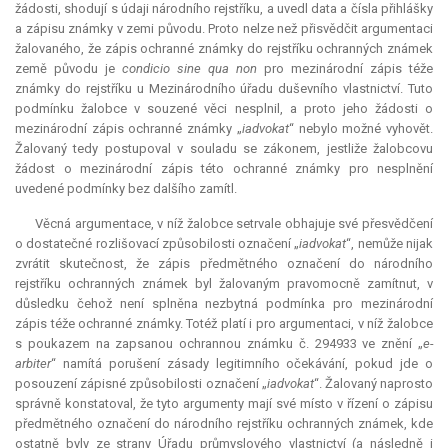
žádosti, shodují s údaji národního rejstříku, a uvedl data a čísla přihlášky
a zápisu známky v zemi původu. Proto nelze než přisvědčit argumentaci
žalovaného, že zápis ochranné známky do rejstříku ochranných známek
země původu je
condicio sine qua non
pro mezinárodní zápis téže
známky do rejstříku u Mezinárodního úřadu duševního vlastnictví. Tuto
podmínku žalobce v souzené věci nesplnil, a proto jeho žádosti o
mezinárodní zápis ochranné známky „
iadvokat
“ nebylo možné vyhovět.
Žalovaný tedy postupoval v souladu se zákonem, jestliže žalobcovu
žádost o mezinárodní zápis této ochranné známky pro nesplnění
uvedené podmínky bez dalšího zamítl.
Věcná argumentace, v níž žalobce setrvale obhajuje své přesvědčení
o dostatečné rozlišovací způsobilosti označení „
iadvokat
“, nemůže nijak
zvrátit skutečnost, že zápis předmětného označení do národního
rejstříku ochranných známek byl žalovaným pravomocně zamítnut, v
důsledku čehož není splněna nezbytná podmínka pro mezinárodní
zápis téže ochranné známky. Totéž platí i pro argumentaci, v níž žalobce
s poukazem na zapsanou ochrannou známku č. 294933 ve znění „
e-
arbiter
“ namítá porušení zásady legitimního očekávání, pokud jde o
posouzení zápisné způsobilosti označení „
iadvokat
“. Žalovaný naprosto
správně konstatoval, že tyto argumenty mají své místo v řízení o zápisu
předmětného označení do národního rejstříku ochranných známek, kde
ostatně byly ze strany Úřadu průmyslového vlastnictví (a následně i