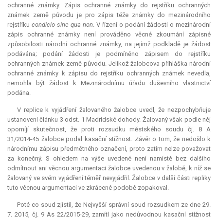
ochranné známky. Zápis ochranné známky do rejstříku ochranných
známek země původu je pro zápis téže známky do mezinárodního
rejstříku
condicio sine qua non
. V řízení o podání žádosti o mezinárodní
zápis ochranné známky není prováděno věcné zkoumání zápisné
způsobilosti národní ochranné známky, na jejímž podkladě je žádost
podávána; podání žádosti je podmíněno zápisem do rejstříku
ochranných známek země původu. Jelikož žalobcova přihláška národní
ochranné známky k zápisu do rejstříku ochranných známek nevedla,
nemohla být žádost k Mezinárodnímu úřadu duševního vlastnictví
podána.
V replice k vyjádření žalovaného žalobce uvedl, že nezpochybňuje
ustanovení článku 3 odst. 1 Madridské dohody. Žalovaný však podle něj
opomíjí skutečnost, že proti rozsudku městského soudu čj. 8 A
31/2014-45 žalobce podal kasační stížnost. Závěr o tom, že nedošlo k
národnímu zápisu předmětného označení, proto zatím nelze považovat
za konečný. S ohledem na výše uvedené není namístě bez dalšího
odmítnout ani věcnou argumentaci žalobce uvedenou v žalobě, k níž se
žalovaný ve svém vyjádření téměř nevyjádřil. Žalobce v další části repliky
tuto věcnou argumentaci ve zkrácené podobě zopakoval.
Poté co soud zjistil, že Nejvyšší správní soud rozsudkem ze dne 29.
7. 2015, čj. 9 As 22/2015-29, zamítl jako nedůvodnou kasační stížnost