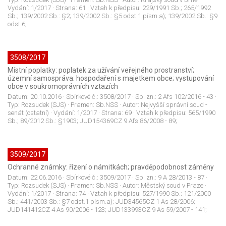
Vydání:
1/2017
· Strana:
61
· Vztah k předpisu:
229/1991 Sb.; 265/1992
Sb.; 139/2002 Sb.: §2; 139/2002 Sb.: §5 odst.1 písm.a); 139/2002 Sb.: §9
odst.6;
3508/2017
Místní poplatky: poplatek za užívání veřejného prostranství;
územní samospráva: hospodaření s majetkem obce; vystupování
obce v soukromoprávních vztazích
Datum:
20.10.2016
· Sbírkové č.:
3508/2017
· Sp. zn.:
2 Afs 102/2016 - 43
·
Typ:
Rozsudek (SJS)
· Pramen:
Sb.NSS
· Autor:
Nejvyšší správní soud -
senát (ostatní)
· Vydání:
1/2017
· Strana:
69
· Vztah k předpisu:
565/1990
Sb.; 89/2012 Sb.: §1903; JUD154369CZ 9 Afs 86/2008 - 89;
3509/2017
Ochranné známky: řízení o námitkách; pravděpodobnost záměny
Datum:
22.06.2016
· Sbírkové č.:
3509/2017
· Sp. zn.:
9 A 28/2013 - 87
·
Typ:
Rozsudek (SJS)
· Pramen:
Sb.NSS
· Autor:
Městský soud v Praze
·
Vydání:
1/2017
· Strana:
74
· Vztah k předpisu:
527/1990 Sb.; 121/2000
Sb.; 441/2003 Sb.: §7 odst.1 písm.a); JUD34565CZ 1 As 28/2006;
JUD141412CZ 4 As 90/2006 - 123; JUD133993CZ 9 As 59/2007 - 141;