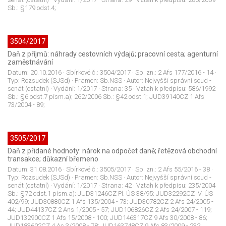
Sb.: §179 odst.4;
3504/2017
Daň z příjmů: náhrady cestovních výdajů; pracovní cesta; agenturní
zaměstnávání
Datum:
20.10.2016
· Sbírkové č.:
3504/2017
· Sp. zn.:
2 Afs 177/2016 - 14
·
Typ:
Rozsudek (SJSd)
· Pramen:
Sb.NSS
· Autor:
Nejvyšší správní soud -
senát (ostatní)
· Vydání:
1/2017
· Strana:
35
· Vztah k předpisu:
586/1992
Sb.: §6 odst.7 písm.a); 262/2006 Sb.: §42 odst.1; JUD39140CZ 1 Afs
73/2004 - 89;
3505/2017
Daň z přidané hodnoty: nárok na odpočet daně; řetězová obchodní
transakce; důkazní břemeno
Datum:
31.08.2016
· Sbírkové č.:
3505/2017
· Sp. zn.:
2 Afs 55/2016 - 38
·
Typ:
Rozsudek (SJSd)
· Pramen:
Sb.NSS
· Autor:
Nejvyšší správní soud -
senát (ostatní)
· Vydání:
1/2017
· Strana:
42
· Vztah k předpisu:
235/2004
Sb.: §72 odst.1 písm.a); JUD31246CZ Pl. ÚS 38/95; JUD32292CZ IV. ÚS
402/99; JUD30880CZ 1 Afs 135/2004 - 73; JUD30782CZ 2 Afs 24/2005 -
44; JUD44137CZ 2 Ans 1/2005 - 57; JUD106826CZ 2 Afs 24/2007 - 119;
JUD132900CZ 1 Afs 15/2008 - 100; JUD146317CZ 9 Afs 30/2008 - 86;
JUD183602CZ 4 As 3/2008 - 78; JUD163748CZ 9 Afs 83/2009 - 232;