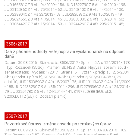
JUD166581CZ 9 Afs 94/2009 - 156; JUD182279CZ 8 Afs 14/2010 - 195;
JUD212036CZ 1 Afs 75/2011 - 62; JUD240310CZ 8 Afs 44/2011 - 103;
JUD238904CZ 1 As 23/2013 - 53; JUD282093CZ 9 Afs 152/2013 - 49;
JUD262456CZ 3 Afs 41/2014 - 46; JUD306300CZ 6 Afs 130/2014 - 60;
JUD306442CZ 2 Afs 15/2014 - 59; JUD324426CZ 4 Afs 295/2015 - 45;
3506/2017
Daň z přidané hodnoty: veřejnoprávní vysílání; nárok na odpočet
daně
Datum:
30.08.2016
· Sbírkové č.:
3506/2017
· Sp. zn.:
5 Afs 124/2014 - 178
· Typ:
Rozsudek (SJSd)
· Pramen:
Sb.NSS
· Autor:
Nejvyšší správní soud -
senát (ostatní)
· Vydání:
1/2017
· Strana:
51
· Vztah k předpisu:
235/2004
Sb.: §2 odst.1 písm.b); 235/2004 Sb.: §72 odst.5; 235/2004 Sb.: §76
odst.10; JUD150359CZ 8 Afs 15/2007 - 75; JUD191134CZ 9 Afs 112/2009
- 185; JUD213323CZ 9 Afs 35/2011 - 296; JUD279936CZ 5 Afs 124/2014 -
79; JUD329178CZ 5 Afs 124/2014 - 141; 31977L0388 (EU): čl.2;
32006L0112 (EU): čl.2 odst.1 písm.c);
3507/2017
Pozemkové úpravy: změna obvodu pozemkových úprav
Datum:
08.09.2016
· Sbírkové č.:
3507/2017
· Sp. zn.:
30 A 83/2016 - 102
·
Typ:
Rozsudek (SJS)
· Pramen:
Sb.NSS
· Autor:
Krajský soud v Brně
·