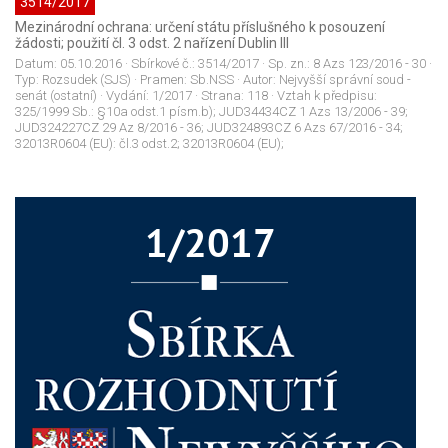
3514/2017
Mezinárodní ochrana: určení státu příslušného k posouzení
žádosti; použití čl. 3 odst. 2 nařízení Dublin III
Datum:
05.10.2016
· Sbírkové č.:
3514/2017
· Sp. zn.:
8 Azs 123/2016 - 30
·
Typ:
Rozsudek (SJS)
· Pramen:
Sb.NSS
· Autor:
Nejvyšší správní soud -
senát (ostatní)
· Vydání:
1/2017
· Strana:
118
· Vztah k předpisu:
325/1999 Sb.: §10a odst.1 písm.b); JUD34434CZ 1 Azs 13/2006 - 39;
JUD324227CZ 29 Az 8/2016 - 36; JUD324893CZ 6 Azs 67/2016 - 34;
32013R0604 (EU): čl.3 odst.2; 32013R0604 (EU);