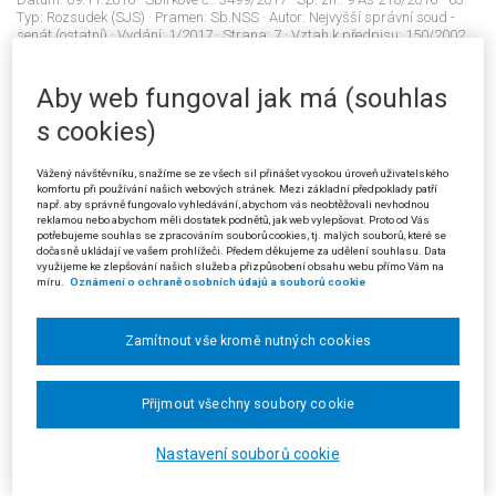
Typ:
Rozsudek (SJS)
· Pramen:
Sb.NSS
· Autor:
Nejvyšší správní soud -
senát (ostatní)
· Vydání:
1/2017
· Strana:
7
· Vztah k předpisu:
150/2002
Sb.: §82; 127/2005 Sb.: §7; 127/2005 Sb.: §22b odst.1; 127/2005 Sb.:
§114; 127/2005 Sb.: §118 odst.5 písm.a); 127/2005 Sb.: §129 odst.2;
127/2005 Sb.: §129 odst.1; JUD29770CZ 283/81; JUD38416CZ 2 Aps
Aby web fungoval jak má (souhlas
1/2006 - 80; JUD161075CZ 8 Ca 212/2008 - 61; 32002L0020 (EU): čl.10
odst.2; 32002L0020 (EU): čl.10 odst.3;
s cookies)
Vážený návštěvníku, snažíme se ze všech sil přinášet vysokou úroveň uživatelského
komfortu při používání našich webových stránek. Mezi základní předpoklady patří
3500/2017
např. aby správně fungovalo vyhledávání, abychom vás neobtěžovali nevhodnou
reklamou nebo abychom měli dostatek podnětů, jak web vylepšovat. Proto od Vás
Řízení před soudem: žaloba proti nečinnosti; přechod působnosti
potřebujeme souhlas se zpracováním souborů cookies, tj. malých souborů, které se
správního orgánu
dočasně ukládají ve vašem prohlížeči. Předem děkujeme za udělení souhlasu. Data
Datum:
10.11.2016
· Sbírkové č.:
3500/2017
· Sp. zn.:
4 Ads 168/2016 - 36
·
využijeme ke zlepšování našich služeb a přizpůsobení obsahu webu přímo Vám na
Typ:
Rozsudek (SJS)
· Pramen:
Sb.NSS
· Autor:
Nejvyšší správní soud -
míru.
Oznámení o ochraně osobních údajů a souborů cookie
senát (ostatní)
· Vydání:
1/2017
· Strana:
14
· Vztah k předpisu:
150/2002
Sb.: §69; 150/2002 Sb.: §79; JUD196522CZ 4 Aps 3/2011 - 58;
JUD326344CZ 5 As 9/2015 - 59;
Zamítnout vše kromě nutných cookies
Přijmout všechny soubory cookie
3501/2017
Řízení před soudem: soudní přezkum rozhodnutí o žádosti o
Nastavení souborů cookie
prodloužení lhůty pro podání daňového tvrzení; vázanost právním
názorem Nejvyššího správního soudu
Datum:
10.11.2016
· Sbírkové č.:
3501/2017
· Sp. zn.:
2 Afs 165/2016 - 26
·