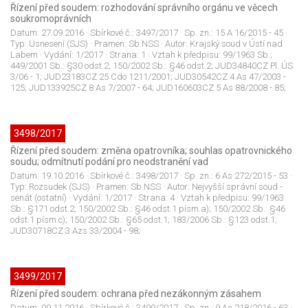
Řízení před soudem: rozhodování správního orgánu ve věcech
soukromoprávních
Datum:
27.09.2016
· Sbírkové č.:
3497/2017
· Sp. zn.:
15 A 16/2015 - 45
·
Typ:
Usnesení (SJS)
· Pramen:
Sb.NSS
· Autor:
Krajský soud v Ústí nad
Labem
· Vydání:
1/2017
· Strana:
1
· Vztah k předpisu:
99/1963 Sb.;
449/2001 Sb.: §30 odst.2; 150/2002 Sb.: §46 odst.2; JUD34840CZ Pl. ÚS
3/06 - 1; JUD23183CZ 25 Cdo 1211/2001; JUD30542CZ 4 As 47/2003 -
125; JUD133925CZ 8 As 7/2007 - 64; JUD160603CZ 5 As 88/2008 - 85;
3498/2017
Řízení před soudem: změna opatrovníka; souhlas opatrovnického
soudu; odmítnutí podání pro neodstranění vad
Datum:
19.10.2016
· Sbírkové č.:
3498/2017
· Sp. zn.:
6 As 272/2015 - 53
·
Typ:
Rozsudek (SJS)
· Pramen:
Sb.NSS
· Autor:
Nejvyšší správní soud -
senát (ostatní)
· Vydání:
1/2017
· Strana:
4
· Vztah k předpisu:
99/1963
Sb.: §171 odst.2; 150/2002 Sb.: §46 odst.1 písm.a); 150/2002 Sb.: §46
odst.1 písm.c); 150/2002 Sb.: §65 odst.1; 183/2006 Sb.: §123 odst.1;
JUD30718CZ 3 Azs 33/2004 - 98;
3499/2017
Řízení před soudem: ochrana před nezákonným zásahem
Datum:
09.11.2016
· Sbírkové č.:
3499/2017
· Sp. zn.:
9 As 218/2016 - 63
·