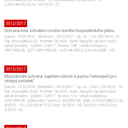
JUD314912CZ 6 As 167/2015 - 37;
3512/2017
Ochrana lesa: schválení nového lesního hospodářského plánu
Datum:
14.09.2016
· Sbírkové č.:
3512/2017
· Sp. zn.:
1 As 287/2015 - 51
·
Typ:
Rozsudek (SJS)
· Pramen:
Sb.NSS
· Autor:
Nejvyšší správní soud -
senát (ostatní)
· Vydání:
1/2017
· Strana:
108
· Vztah k předpisu:
289/1995 Sb.: §27; 289/1995 Sb.; JUD146185CZ 2 As 64/2008 - 122;
3513/2017
Mezinárodní ochrana: zajištění cizince; k pojmu "nebezpečí pro
veřejný pořádek"
Datum:
12.10.2016
· Sbírkové č.:
3513/2017
· Sp. zn.:
2 Azs 122/2016 - 79
·
Typ:
Rozsudek (SJS)
· Pramen:
Sb.NSS
· Autor:
Nejvyšší správní soud -
senát (ostatní)
· Vydání:
1/2017
· Strana:
114
· Vztah k předpisu:
325/1999 Sb.: §46a odst.1 písm.c); 40/2009 Sb.: §80; JUD202188CZ 3 As
4/2010 - 151; JUD241817CZ 5 Azs 13/2013 - 30; JUD321119CZ 5 Azs
2/2016 - 30;