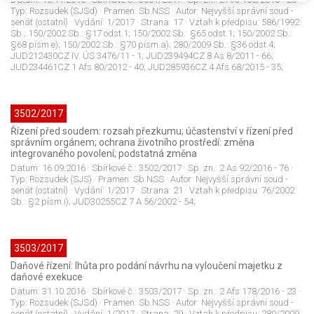
Typ:
Rozsudek (SJSd)
· Pramen:
Sb.NSS
· Autor:
Nejvyšší správní soud -
senát (ostatní)
· Vydání:
1/2017
· Strana:
17
· Vztah k předpisu:
586/1992
Sb.; 150/2002 Sb.: §17 odst.1; 150/2002 Sb.: §65 odst.1; 150/2002 Sb.:
§68 písm.e); 150/2002 Sb.: §70 písm.a); 280/2009 Sb.: §36 odst.4;
JUD212430CZ IV. ÚS 3476/11 - 1; JUD239494CZ 8 As 8/2011 - 66;
JUD234461CZ 1 Afs 80/2012 - 40; JUD285936CZ 4 Afs 68/2015 - 35;
3502/2017
Řízení před soudem: rozsah přezkumu; účastenství v řízení před
správním orgánem; ochrana životního prostředí: změna
integrovaného povolení; podstatná změna
Datum:
16.09.2016
· Sbírkové č.:
3502/2017
· Sp. zn.:
2 As 92/2016 - 76
·
Typ:
Rozsudek (SJS)
· Pramen:
Sb.NSS
· Autor:
Nejvyšší správní soud -
senát (ostatní)
· Vydání:
1/2017
· Strana:
21
· Vztah k předpisu:
76/2002
Sb.: §2 písm.i); JUD30255CZ 7 A 56/2002 - 54;
3503/2017
Daňové řízení: lhůta pro podání návrhu na vyloučení majetku z
daňové exekuce
Datum:
31.10.2016
· Sbírkové č.:
3503/2017
· Sp. zn.:
2 Afs 178/2016 - 23
·
Typ:
Rozsudek (SJSd)
· Pramen:
Sb.NSS
· Autor:
Nejvyšší správní soud -
senát (ostatní)
· Vydání:
1/2017
· Strana:
29
· Vztah k předpisu:
280/2009