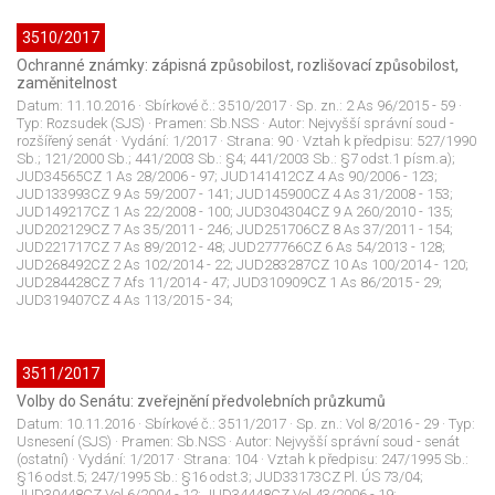
3510/2017
Ochranné známky: zápisná způsobilost, rozlišovací způsobilost,
zaměnitelnost
Datum:
11.10.2016
· Sbírkové č.:
3510/2017
· Sp. zn.:
2 As 96/2015 - 59
·
Typ:
Rozsudek (SJS)
· Pramen:
Sb.NSS
· Autor:
Nejvyšší správní soud -
rozšířený senát
· Vydání:
1/2017
· Strana:
90
· Vztah k předpisu:
527/1990
Sb.; 121/2000 Sb.; 441/2003 Sb.: §4; 441/2003 Sb.: §7 odst.1 písm.a);
JUD34565CZ 1 As 28/2006 - 97; JUD141412CZ 4 As 90/2006 - 123;
JUD133993CZ 9 As 59/2007 - 141; JUD145900CZ 4 As 31/2008 - 153;
JUD149217CZ 1 As 22/2008 - 100; JUD304304CZ 9 A 260/2010 - 135;
JUD202129CZ 7 As 35/2011 - 246; JUD251706CZ 8 As 37/2011 - 154;
JUD221717CZ 7 As 89/2012 - 48; JUD277766CZ 6 As 54/2013 - 128;
JUD268492CZ 2 As 102/2014 - 22; JUD283287CZ 10 As 100/2014 - 120;
JUD284428CZ 7 Afs 11/2014 - 47; JUD310909CZ 1 As 86/2015 - 29;
JUD319407CZ 4 As 113/2015 - 34;
3511/2017
Volby do Senátu: zveřejnění předvolebních průzkumů
Datum:
10.11.2016
· Sbírkové č.:
3511/2017
· Sp. zn.:
Vol 8/2016 - 29
· Typ:
Usnesení (SJS)
· Pramen:
Sb.NSS
· Autor:
Nejvyšší správní soud - senát
(ostatní)
· Vydání:
1/2017
· Strana:
104
· Vztah k předpisu:
247/1995 Sb.:
§16 odst.5; 247/1995 Sb.: §16 odst.3; JUD33173CZ Pl. ÚS 73/04;
JUD30448CZ Vol 6/2004 - 12; JUD34448CZ Vol 43/2006 - 19;