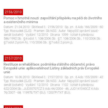
2156/2010
Pomoc v hmotné nouzi: započítání příspěvku na péči do životního
a existenčního minima
Datum:
21.04.2010
· Sbírkové č.:
2156/2010
· Sp. zn.:
6 Ads 166/2009 - 60
·
Typ:
Rozsudek (SJS)
· Pramen:
Sb.NSS
· Autor:
Nejvyšší správní soud -
senát (ostatní)
· Vydání:
12/2010
· Strana:
1099
· Vztah k předpisu:
586/1992 Sb.: §4 odst.1; 108/2006 Sb.: §7; 108/2006 Sb.; 110/2006 Sb.:
§7 odst.2 písm.h); 110/2006 Sb.: §7 odst.2 písm.j);
2157/2010
Restituce a rehabilitace: podmínka státního občanství; právo
Evropské unie: aplikovatelnost Listiny základních práv Evropské
unie
Datum:
16.06.2010
· Sbírkové č.:
2157/2010
· Sp. zn.:
6 Ads 155/2009 - 42
·
Typ:
Rozsudek (SJS)
· Pramen:
Sb.NSS
· Autor:
Nejvyšší správní soud -
senát (ostatní)
· Vydání:
12/2010
· Strana:
1102
· Vztah k předpisu:
622/2004 Sb.; JUD30707CZ 3 Ads 66/2004 - 46; JUD141340CZ 4 Ads
76/2007 - 68; 11997E/TXT (EU); 12007P/TXT (EU);