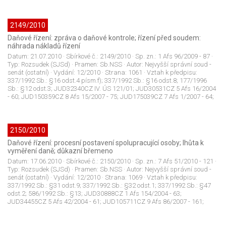
2149/2010
Daňové řízení: zpráva o daňové kontrole; řízení před soudem:
náhrada nákladů řízení
Datum:
21.07.2010
· Sbírkové č.:
2149/2010
· Sp. zn.:
1 Afs 96/2009 - 87
·
Typ:
Rozsudek (SJSd)
· Pramen:
Sb.NSS
· Autor:
Nejvyšší správní soud -
senát (ostatní)
· Vydání:
12/2010
· Strana:
1061
· Vztah k předpisu:
337/1992 Sb.: §16 odst.4 písm.f); 337/1992 Sb.: §16 odst.8; 177/1996
Sb.: §12 odst.3; JUD32340CZ IV. ÚS 121/01; JUD30531CZ 5 Afs 16/2004
- 60; JUD150359CZ 8 Afs 15/2007 - 75; JUD175039CZ 7 Afs 1/2007 - 64;
2150/2010
Daňové řízení: procesní postavení spolupracující osoby; lhůta k
vyměření daně; důkazní břemeno
Datum:
17.06.2010
· Sbírkové č.:
2150/2010
· Sp. zn.:
7 Afs 51/2010 - 121
·
Typ:
Rozsudek (SJSd)
· Pramen:
Sb.NSS
· Autor:
Nejvyšší správní soud -
senát (ostatní)
· Vydání:
12/2010
· Strana:
1069
· Vztah k předpisu:
337/1992 Sb.: §31 odst.9; 337/1992 Sb.: §32 odst.1; 337/1992 Sb.: §47
odst.2; 586/1992 Sb.: §13; JUD30888CZ 1 Afs 154/2004 - 63;
JUD34455CZ 5 Afs 42/2004 - 61; JUD105711CZ 9 Afs 86/2007 - 161;