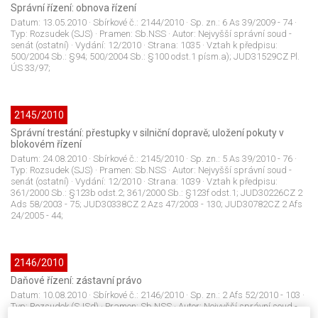
Správní řízení: obnova řízení
Datum:
13.05.2010
· Sbírkové č.:
2144/2010
· Sp. zn.:
6 As 39/2009 - 74
·
Typ:
Rozsudek (SJS)
· Pramen:
Sb.NSS
· Autor:
Nejvyšší správní soud -
senát (ostatní)
· Vydání:
12/2010
· Strana:
1035
· Vztah k předpisu:
500/2004 Sb.: §94; 500/2004 Sb.: §100 odst.1 písm.a); JUD31529CZ Pl.
ÚS 33/97;
2145/2010
Správní trestání: přestupky v silniční dopravě; uložení pokuty v
blokovém řízení
Datum:
24.08.2010
· Sbírkové č.:
2145/2010
· Sp. zn.:
5 As 39/2010 - 76
·
Typ:
Rozsudek (SJS)
· Pramen:
Sb.NSS
· Autor:
Nejvyšší správní soud -
senát (ostatní)
· Vydání:
12/2010
· Strana:
1039
· Vztah k předpisu:
361/2000 Sb.: §123b odst.2; 361/2000 Sb.: §123f odst.1; JUD30226CZ 2
Ads 58/2003 - 75; JUD30338CZ 2 Azs 47/2003 - 130; JUD30782CZ 2 Afs
24/2005 - 44;
2146/2010
Daňové řízení: zástavní právo
Datum:
10.08.2010
· Sbírkové č.:
2146/2010
· Sp. zn.:
2 Afs 52/2010 - 103
·
Typ:
Rozsudek (SJSd)
· Pramen:
Sb.NSS
· Autor:
Nejvyšší správní soud -
senát (ostatní)
· Vydání:
12/2010
· Strana:
1046
· Vztah k předpisu: