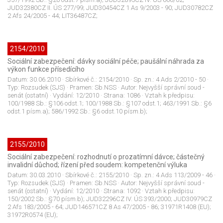
JUD32380CZ II. ÚS 277/99; JUD30454CZ 1 As 9/2003 - 90; JUD30782CZ
2 Afs 24/2005 - 44; LIT36487CZ;
2154/2010
Sociální zabezpečení: dávky sociální péče; paušální náhrada za
výkon funkce přísedícího
Datum:
30.06.2010
· Sbírkové č.:
2154/2010
· Sp. zn.:
4 Ads 2/2010 - 50
·
Typ:
Rozsudek (SJS)
· Pramen:
Sb.NSS
· Autor:
Nejvyšší správní soud -
senát (ostatní)
· Vydání:
12/2010
· Strana:
1086
· Vztah k předpisu:
100/1988 Sb.: §106 odst.1; 100/1988 Sb.: §107 odst.1; 463/1991 Sb.: §6
odst.1 písm.a); 586/1992 Sb.: §6 odst.10 písm.b);
2155/2010
Sociální zabezpečení: rozhodnutí o prozatímní dávce; částečný
invalidní důchod; řízení před soudem: kompetenční výluka
Datum:
30.03.2010
· Sbírkové č.:
2155/2010
· Sp. zn.:
4 Ads 113/2009 - 46
·
Typ:
Rozsudek (SJS)
· Pramen:
Sb.NSS
· Autor:
Nejvyšší správní soud -
senát (ostatní)
· Vydání:
12/2010
· Strana:
1092
· Vztah k předpisu:
150/2002 Sb.: §70 písm.b); JUD32296CZ IV. ÚS 393/2000; JUD30979CZ
2 Afs 183/2005 - 64; JUD146571CZ 8 As 47/2005 - 86; 31971R1408 (EU);
31972R0574 (EU);