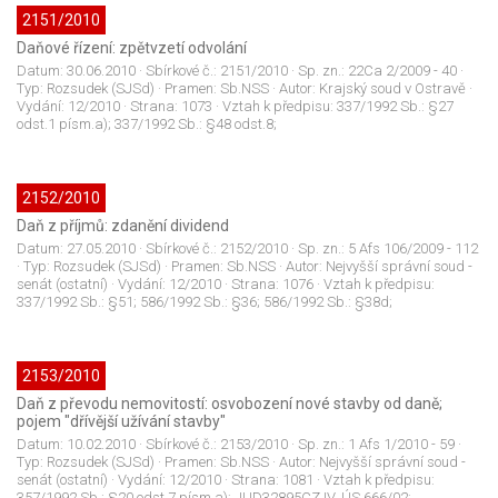
2151/2010
Daňové řízení: zpětvzetí odvolání
Datum:
30.06.2010
· Sbírkové č.:
2151/2010
· Sp. zn.:
22Ca 2/2009 - 40
·
Typ:
Rozsudek (SJSd)
· Pramen:
Sb.NSS
· Autor:
Krajský soud v Ostravě
·
Vydání:
12/2010
· Strana:
1073
· Vztah k předpisu:
337/1992 Sb.: §27
odst.1 písm.a); 337/1992 Sb.: §48 odst.8;
2152/2010
Daň z příjmů: zdanění dividend
Datum:
27.05.2010
· Sbírkové č.:
2152/2010
· Sp. zn.:
5 Afs 106/2009 - 112
· Typ:
Rozsudek (SJSd)
· Pramen:
Sb.NSS
· Autor:
Nejvyšší správní soud -
senát (ostatní)
· Vydání:
12/2010
· Strana:
1076
· Vztah k předpisu:
337/1992 Sb.: §51; 586/1992 Sb.: §36; 586/1992 Sb.: §38d;
2153/2010
Daň z převodu nemovitostí: osvobození nové stavby od daně;
pojem "dřívější užívání stavby"
Datum:
10.02.2010
· Sbírkové č.:
2153/2010
· Sp. zn.:
1 Afs 1/2010 - 59
·
Typ:
Rozsudek (SJSd)
· Pramen:
Sb.NSS
· Autor:
Nejvyšší správní soud -
senát (ostatní)
· Vydání:
12/2010
· Strana:
1081
· Vztah k předpisu:
357/1992 Sb.: §20 odst.7 písm.a); JUD32895CZ IV. ÚS 666/02;