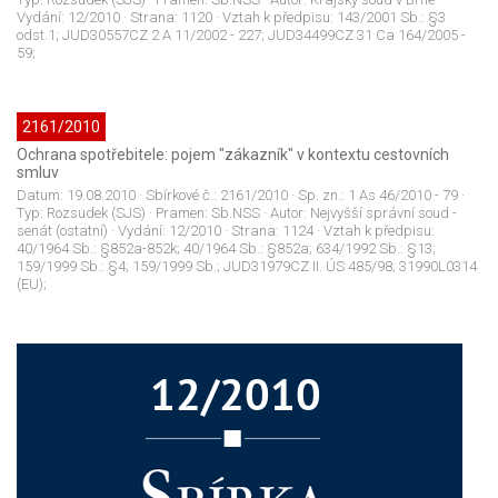
Vydání:
12/2010
· Strana:
1120
· Vztah k předpisu:
143/2001 Sb.: §3
odst.1; JUD30557CZ 2 A 11/2002 - 227; JUD34499CZ 31 Ca 164/2005 -
59;
2161/2010
Ochrana spotřebitele: pojem "zákazník" v kontextu cestovních
smluv
Datum:
19.08.2010
· Sbírkové č.:
2161/2010
· Sp. zn.:
1 As 46/2010 - 79
·
Typ:
Rozsudek (SJS)
· Pramen:
Sb.NSS
· Autor:
Nejvyšší správní soud -
senát (ostatní)
· Vydání:
12/2010
· Strana:
1124
· Vztah k předpisu:
40/1964 Sb.: §852a-852k; 40/1964 Sb.: §852a; 634/1992 Sb.: §13;
159/1999 Sb.: §4; 159/1999 Sb.; JUD31979CZ II. ÚS 485/98; 31990L0314
(EU);