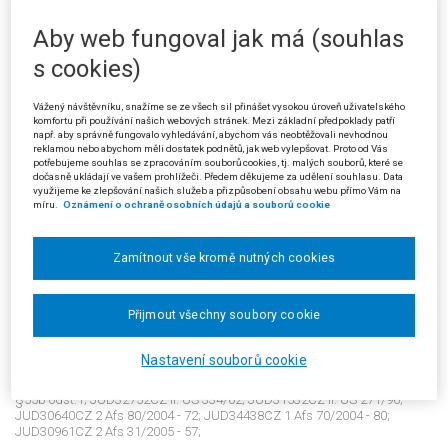
337/1992 Sb.: §72; JUD34598CZ II. ÚS 349/03; JUD30999CZ 6 A 25/2002
- 42; JUD161565CZ 9 Afs 70/2009 - 66;
Aby web fungoval jak má (souhlas
s cookies)
2147/2010
Vážený návštěvníku, snažíme se ze všech sil přinášet vysokou úroveň uživatelského
komfortu při používání našich webových stránek. Mezi základní předpoklady patří
Daňové řízení: místní přislušnost správce daně v přezkumném
např. aby správně fungovalo vyhledávání, abychom vás neobtěžovali nevhodnou
řízení
reklamou nebo abychom měli dostatek podnětů, jak web vylepšovat. Proto od Vás
Datum:
01.07.2010
· Sbírkové č.:
2147/2010
· Sp. zn.:
8 Afs 44/2009 - 103
·
potřebujeme souhlas se zpracováním souborů cookies, tj. malých souborů, které se
Typ:
Rozsudek (SJSd)
· Pramen:
Sb.NSS
· Autor:
Nejvyšší správní soud -
dočasně ukládají ve vašem prohlížeči. Předem děkujeme za udělení souhlasu. Data
senát (ostatní)
· Vydání:
12/2010
· Strana:
1051
· Vztah k předpisu:
využijeme ke zlepšování našich služeb a přizpůsobení obsahu webu přímo Vám na
míru.
Oznámení o ochraně osobních údajů a souborů cookie
337/1992 Sb.: §4; 337/1992 Sb.: §55b; 280/2009 Sb.: §13;
Zamítnout vše kromě nutných cookies
2148/2010
Daňové řízení: přezkoumání daňového rozhodnutí; provedení
daňové kontroly
Přijmout všechny soubory cookie
Datum:
17.06.2010
· Sbírkové č.:
2148/2010
· Sp. zn.:
1 Afs 85/2009 - 104
·
Typ:
Rozsudek (SJSd)
· Pramen:
Sb.NSS
· Autor:
Nejvyšší správní soud -
Nastavení souborů cookie
senát (ostatní)
· Vydání:
12/2010
· Strana:
1053
· Vztah k předpisu:
337/1992 Sb.: §31 odst.2; 337/1992 Sb.: §55b odst.6; 337/1992 Sb.:
§55b odst.1; JUD32752CZ II. ÚS 334/02; JUD31532CZ II. ÚS 271/96;
JUD30640CZ 2 Afs 80/2004 - 72; JUD34438CZ 1 Afs 70/2004 - 80;
JUD30961CZ 2 Afs 31/2005 - 57;