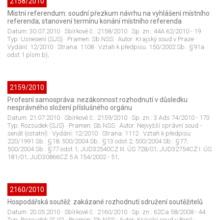
2158/2010
Místní referendum: soudní přezkum návrhu na vyhlášení místního
referenda; stanovení termínu konání místního referenda
Datum:
30.07.2010
· Sbírkové č.:
2158/2010
· Sp. zn.:
44A 62/2010 - 19
·
Typ:
Usnesení (SJS)
· Pramen:
Sb.NSS
· Autor:
Krajský soud v Praze
·
Vydání:
12/2010
· Strana:
1108
· Vztah k předpisu:
150/2002 Sb.: §91a
odst.1 písm.b);
2159/2010
Profesní samospráva: nezákonnost rozhodnutí v důsledku
nesprávného složení příslušného orgánu
Datum:
21.07.2010
· Sbírkové č.:
2159/2010
· Sp. zn.:
3 Ads 74/2010 - 173
·
Typ:
Rozsudek (SJS)
· Pramen:
Sb.NSS
· Autor:
Nejvyšší správní soud -
senát (ostatní)
· Vydání:
12/2010
· Strana:
1112
· Vztah k předpisu:
220/1991 Sb.: §18; 500/2004 Sb.: §13 odst.2; 500/2004 Sb.: §77;
500/2004 Sb.: §77 odst.1; JUD32540CZ III. ÚS 728/01; JUD32754CZ I. ÚS
181/01; JUD30866CZ 5 A 154/2002 - 51;
2160/2010
Hospodářská soutěž: zakázané rozhodnutí sdružení soutěžitelů
Datum:
20.05.2010
· Sbírkové č.:
2160/2010
· Sp. zn.:
62Ca 58/2008 - 44
·
Typ:
Rozsudek (SJS)
· Pramen:
Sb.NSS
· Autor:
Krajský soud v Brně
·