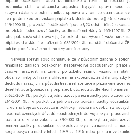
případě odškodnění obětí komunistického režimu či restitucí je
podmínka státního občanství přípustná. Nejvyšší správní soud se
zabýval i další stížnostní námitkou spočívající v tom, že státní občanství
není podmínkou pro získání příplatku k důchodu podle § 25 zákona č.
119/1990 Sb., pro získání odškodnění podle § 23 odst. 1 téhož zákona a
pro získání jednorázové částky podle nařízení vlády č. 165/1997 Sb. Z
toho pak stěžovatel dovozuje, že pokud moc výkonná váže nárok na
příplatek dle vládního nařízení č. 622/2004 Sb. na státní občanství ČR,
pak tím porušuje vázanost moci výkonné zákony.
Nejvyšší správní soud konstatuje, že v původním zákoně o soudní
rehabilitaci základní odškodnění nespravedlivě odsouzených, přijaté v
časové návaznosti na změnu politického režimu, vázáno na státní
občanství nebylo. Právě s ohledem na skutečnost, že další příplatky k
důchodu navazující na původní trestní rehabilitace a přiznávané více než
deset let poté (posuzovaný příplatek k důchodu podle vládního nařízení
č. 622/2004 Sb., poskytnutí jednorázové peněžní částky podle zákona č.
261/2001 Sb., o poskytnutí jednorázové peněžní částky účastníkům
národního boje za osvobození, politickým vězňům a osobám z rasových
nebo náboženských důvodů soustředěných do vojenských pracovních
táborů a o změně zákona č. 39/2000 Sb., o poskytnutí jednorázové
peněžní částky příslušníkům československých zahraničních armád a
spojeneckých armád v letech 1939 až 1945, nebo přiznání zvláštního