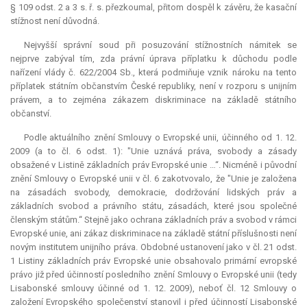
§ 109 odst. 2 a 3 s. ř. s. přezkoumal, přitom dospěl k závěru, že kasační
stížnost není důvodná.
Nejvyšší správní soud při posuzování stížnostních námitek se
nejprve zabýval tím, zda právní úprava příplatku k důchodu podle
nařízení vlády č. 622/2004 Sb., která podmiňuje vznik nároku na tento
příplatek státním občanstvím České republiky, není v rozporu s unijním
právem, a to zejména zákazem diskriminace na základě státního
občanství.
Podle aktuálního znění Smlouvy o Evropské unii, účinného od 1. 12.
2009 (a to čl. 6 odst. 1): "Unie uznává práva, svobody a zásady
obsažené v Listině základních práv Evropské unie …“. Nicméně i původní
znění Smlouvy o Evropské unii v čl. 6 zakotvovalo, že "Unie je založena
na zásadách svobody, demokracie, dodržování lidských práv a
základních svobod a právního státu, zásadách, které jsou společné
členským státům.“ Stejně jako ochrana základních práv a svobod v rámci
Evropské unie, ani zákaz diskriminace na základě státní příslušnosti není
novým institutem unijního práva. Obdobné ustanovení jako v čl. 21 odst.
1 Listiny základních práv Evropské unie obsahovalo primární evropské
právo již před účinností posledního znění Smlouvy o Evropské unii (tedy
Lisabonské smlouvy účinné od 1. 12. 2009), neboť čl. 12 Smlouvy o
založení Evropského společenství stanovil i před účinností Lisabonské