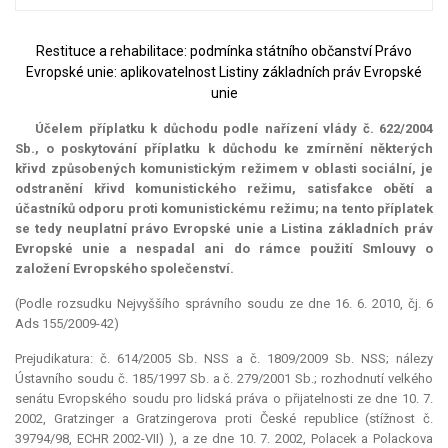
Restituce
a rehabilitace: podmínka státního občanství Právo
Evropské unie: aplikovatelnost Listiny základních práv Evropské
unie
Účelem příplatku k důchodu podle nařízení vlády č. 622/2004
Sb., o poskytování příplatku k důchodu ke zmírnění některých
křivd způsobených komunistickým režimem v oblasti sociální, je
odstranění křivd komunistického režimu,
satisfakce
obětí a
účastníků odporu proti komunistickému režimu; na tento příplatek
se tedy neuplatní právo Evropské unie a Listina základních práv
Evropské unie a nespadal ani do rámce použití Smlouvy o
založení Evropského společenství.
(Podle rozsudku Nejvyššího správního soudu ze dne 16. 6. 2010, čj. 6
Ads 155/2009-42)
Prejudikatura: č. 614/2005 Sb. NSS a č. 1809/2009 Sb. NSS; nálezy
Ústavního soudu č. 185/1997 Sb. a č. 279/2001 Sb.; rozhodnutí velkého
senátu Evropského soudu pro lidská práva o přijatelnosti ze dne 10. 7.
2002, Gratzinger a Gratzingerova proti České republice (stížnost č.
39794/98, ECHR 2002-VII) ), a ze dne 10. 7. 2002, Polacek a Polackova