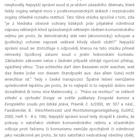
nevyhověly. Nejvyšší správní soud si je vědom zásadního dilematu, které
řešily orgány veřejné moci v postkomunistických státech i mezinárodní
orgány ohledně rozsahu restitucí. Tato tíživá otázka spočívá v tom, zda
"je z hlediska obecné ochrany lidských práv přijatelné odmítnout
nápravu některých křivd způsobených některým obětem komunistického
režimu jen proto, že demokratický stát není (ekonomicky) schopen a
(politicky) ochoten napravit veškeré křivdy všech obětí?“ Nejvyšší
správní soud se ztotožňuje s odpovědí, kterou na tuto otázku přinesl
německý Spolkový ústavní soud v jiném historickém kontextu:
Základním zákonem nelze v žádném případě obhájit
rigorózní
přístup,
vyjádřený větou: "Das schlechte darf dem Besseren nicht weichen, weil
das Beste (oder von diesem Standpunkt aus: das allein Gute) nicht
erreichbar ist.“ Tedy v české transpozici: Špatné řešení nemůžeme
upřednostnit lepšímu jen proto, že to nejlepší či to nejvyšší dobro není
dosažitelné (k tomu více Malenovský, J.:
"Právo na restituci“ ve státech
střední a východní Evropy ve světle judikatury Evropské komise a
Evropského soudu pro lidská práva
, Právník č. 6/2003, str. 537 a násl.,
Fassbender, B.:
Gleichheitssatz und Restitutionsgesetzgebung
, EuGRZ,
2002, Heft 5 - 8 s. 106). Nejvyšší správní soud tedy dospěl k závěru, že
pokusy o satisfakci obětem komunistického režimu a účastníkům
odboje proti fašismu či komunismu nemůže zpochybnit či odmítnout
jako nezákonné jen proto, že tuto satisfakci nedostávají všechny oběti,