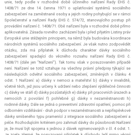
unie, tedy podle v rozhodné době účinného nařízení Rady EHS č.
1408/71 ze dne 14. června 1971 o uplatňování systémů sociálního
zabezpečení na zaměstnané osoby a jejich rodiny pohybující se v rámci
Společenství a nařízení Rady EHS č. 574/72, stanovujícího postup při
provádění nařízení č. 1408/71. Obě nařízení byla v rozhodné době přímo
aplikovatelná. Zásada rovného zacházení byla i před přijetím Listiny práv
Evropské unie stěžejním principem, na němž byla budována koordinace
národních systémů sociálního zabezpečení. Je však nutno zodpovědět
otázku, zda má příplatek k důchodu charakter dávky sociálního
zabezpečení spadající do věcného rozsahu nařízení Rady EHS č.
1408/71 (dále jen "Nařízení“). Tak tomu však v posuzovaném případě
není. Nařízení se totiž vztahuje na všechny právní předpisy týkající se
následujících odvětví sociálního zabezpečení, zmíněných v článku 4
odst. 1 Nařízení: a) dávky v nemoci a mateřství b) dávky v invaliditě,
včetně těch, jež jsou určeny k udržení nebo zlepšení výdělečné činnosti
c) dávky ve stáří d) dávky pozůstalých e) dávky při pracovních úrazech a
nemocích z povolání f) pohřebné g) dávky v nezaměstnanosti h)
rodinné dávky. Dále se jedná o preventivní zdravotní opatření, pomoc při
odborném vzdělávání - druh podpor v nezaměstnanosti a nepříspěvkové
dávky smíšeného typu pramenící z integrace sociálního zabezpečení a
péče. Rozhodujícím kritériem pro zahrnutí dávky do působnosti Nařízení
je, že musí být spojena s jednou z dávek vyjmenovaných v čl. 4 odst. 1.
Je zcela zřejmé, že posuzovaný příplatek k důchodu leží mimo věcný