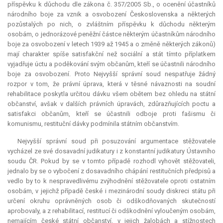
příspěvku k důchodu dle zákona č. 357/2005 Sb., o ocenění účastníků
národního boje za vznik a osvobození Československa a některých
pozůstalých po nich, o zvláštním příspěvku k důchodu některým
osobám, o jednorázové peněžní částce některým účastníkům národního
boje za osvobození v letech 1939 až 1945 a o změně některých zákonů)
mají charakter spíše satisfakční než sociální a stát tímto příplatkem
vyjadřuje úctu a poděkování svým občanům, kteří se účastnili národního
boje za osvobození. Proto Nejvyšší správní soud nespatřuje žádný
rozpor v tom, že právní úprava, která v těsné návaznosti na soudní
rehabilitace poskytla určitou dávku všem obětem bez ohledu na státní
občanství, avšak v dalších právních úpravách, zdůrazňujících poctu a
satisfakci občanům, kteří se účastnili odboje proti fašismu či
komunismu, restituční dávky podmínila státním občanstvím.
Nejvyšší správní soud při posuzování argumentace stěžovatele
vycházel ze své dosavadní judikatury i z konstantní judikatury Ústavního
soudu ČR. Pokud by se v tomto případě rozhodl vyhovět stěžovateli,
jednalo by se o vybočení z dosavadního chápání restitučních předpisů a
vedlo by to k nespravedlivému zvýhodnění stěžovatele oproti ostatním
osobám, v jejichž případě české i mezinárodní soudy diskreci státu při
určení okruhu oprávněných osob či odškodňovaných skutečností
aprobovaly, a z rehabilitací, restitucí či odškodnění vyloučeným osobám,
nemajícím české státní občanství, v jejich žalobách a stížnostech