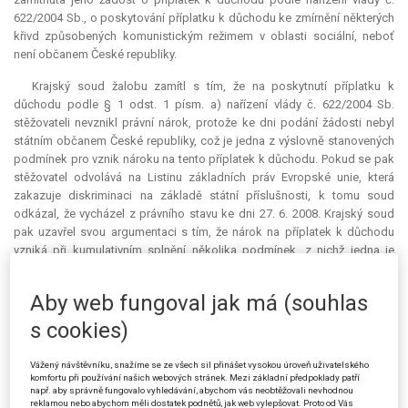
622/2004 Sb., o poskytování příplatku k důchodu ke zmírnění některých
křivd způsobených komunistickým režimem v oblasti sociální, neboť
není občanem České republiky.
Krajský soud žalobu zamítl s tím, že na poskytnutí příplatku k
důchodu podle § 1 odst. 1 písm. a) nařízení vlády č. 622/2004 Sb.
stěžovateli nevznikl právní nárok, protože ke dni podání žádosti nebyl
státním občanem České republiky, což je jedna z výslovně stanovených
podmínek pro vznik nároku na tento příplatek k důchodu. Pokud se pak
stěžovatel odvolává na Listinu základních práv Evropské unie, která
zakazuje diskriminaci na základě státní příslušnosti, k tomu soud
odkázal, že vycházel z právního stavu ke dni 27. 6. 2008. Krajský soud
pak uzavřel svou argumentaci s tím, že nárok na příplatek k důchodu
vzniká při kumulativním splnění několika podmínek, z nichž jedna je
podmínka státního občanství ČR. S ohledem na to, že stěžovatel jednu z
podmínek pro vznik nároku na příplatek k důchodu nesplnil, nedochází
Aby web fungoval jak má (souhlas
ke vzniku nároku na příplatek k důchodu.
s cookies)
Ve své kasační stížnosti se žalobce dovolává kasačního důvodu
podle § 103 odst. 1 písm. a) zákona č. 150/2002 Sb., soudního řádu
Vážený návštěvníku, snažíme se ze všech sil přinášet vysokou úroveň uživatelského
správního, ve znění pozdějších předpisů (dále jen "s. ř. s.“), a namítá
komfortu při používání našich webových stránek. Mezi základní předpoklady patří
nesprávné právní posouzení. Stěžovatel poukazuje na to, že je jako
např. aby správně fungovalo vyhledávání, abychom vás neobtěžovali nevhodnou
reklamou nebo abychom měli dostatek podnětů, jak web vylepšovat. Proto od Vás