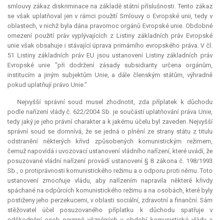
smlouvy zákaz diskriminace na základě státní příslušnosti. Tento zákaz
se však uplatňoval jen v rámci použití Smlouvy o Evropské unii, tedy v
oblastech, v nichž byla dána pravomoc orgánů Evropské unie. Obdobné
omezení použití práv vyplývajících z Listiny základních práv Evropské
unie však obsahuje i stávající úprava primárního evropského práva. V čl.
51 Listiny základních práv EU jsou ustanovení Listiny základních práv
Evropské unie "při dodržení zásady subsidiarity určena orgánům,
institucím a jiným subjektům Unie, a dále členským státům, výhradně
pokud uplatňují právo Unie.“
Nejvyšší správní soud musel zhodnotit, zda příplatek k důchodu
podle nařízení vlády č. 622/2004 Sb. je součástí uplatňování práva Unie,
tedy jaký je jeho právní charakter a k jakému účelu byl zaveden. Nejvyšší
správní soud se domnívá, že se jedná o plnění ze strany státu z titulu
odstranění některých křivd způsobených komunistickým režimem,
čemuž napovídá i uvozovací ustanovení vládního nařízení, které uvádí, že
posuzované vládní nařízení provádí ustanovení § 8 zákona č. 198/1993
Sb., o protiprávnosti komunistického režimu a o odporu proti němu. Toto
ustanovení zmocňuje vládu, aby nařízením napravila některé křivdy
spáchané na odpůrcích komunistického režimu a na osobách, které byly
postiženy jeho perzekucemi, v oblasti sociální, zdravotní a finanční. Sám
stěžovatel účel posuzovaného příplatku k důchodu spatřuje v
odškodnění osob nevinně vězněných v období komunistické vlády a