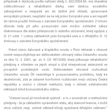
příspěvek k důchodu podle nařízení vlády č. 622/2004 Sb. má charakter
odškodňovací a rehabilitační dávky, není dávkou sociálního
zabezpečení a nespadá ani do žádné jiné oblasti, upravované
evropským právem, neuplatní se na něj právo Evropské unie a ani nepatří
do rámce použití Smlouvy o založení Evropského společenství. Z tohoto
důvodu tedy při jeho posuzování není možno zohlednit zákaz
diskriminace dle státní příslušnosti či státního občanství, který vyplývá z
čl. 21 odst. 1 Listiny základních práv Evropské unie a z dřívějšího čl. 12
Smlouvy o založení Evropského společenství.
Právní názor žalované a Krajského soudu v Plzni nikterak v obecné
rovině nezpochybňuje ani stěžovatelem citovaný nález Ústavního soudu
ze dne 12. 3. 2001, sp. zn. II. ÚS 187/2000, který přikazuje rehabilitační
předpisy s ohledem na jejich smysl a účel interpretovat extenzivně ve
prospěch postižených osob. Stěžovatelem citované rozhodnutí
Ústavního soudu ČR nesměřuje k posuzovanému problému, tedy ke
skutečnosti, zda je ústavně konformní rozlišování mezi občany České
republiky a cizinci v oblasti restituční, tedy v oblasti odstraňování
některých křivd komunistického režimu.
"Ústavní soud již mnohokrát vyslovil - a to v souvislosti s restitučními
předpisy - že je základním oprávněním státu, aby stanovil hranice, v nichž
chce odčinit, resp. zmírnit některé křivdy spáchané dřívějším režimem.“