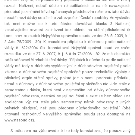
rozsah Nařízení, neboť účelem rehabilitačních a na ně navazujících
předpisů je zmírnění křivd spáchaných předchozím režimem; tato dávka
nepatří mezi dávky sociálního zabezpečení České republiky. Ve výsledku
tak není možné se k této částce dovolávat článku 3 Nařízení,
zakotvujícího rovnost zacházení bez ohledu na státní příslušnost (k
tomu srov. rozsudek Nejvyššího správního soudu ze dne 26. 8. 2009, č. j.
3 Ads 75/2009 - 30). K charakteru příplatku k důchodu podle nařízení
vlády č. 622/2004 Sb. konstatoval Nejvyšší správní soud ve svém
rozsudku ze dne 27. 6. 2007, č. j. 6 Ads 73/2006 - 82, že má charakter
odškodňovací či rehabilitační dávky: "Příplatek k důchodu podle nařízení
vlády má tedy s důchody vyplácenými z důchodového pojištění podle
zákona o důchodovém pojištění společné pouze technikálie výplaty a
příslušný orgán státní správy; pokud jde o samu podstatu příplatku,
nemá s důchody z důchodového pojištění společného nic. Jde stále o
samostatnou dávku, která není v nejmenším od dávky důchodového
pojištění odvozena, nestává se její součástí a existuje bez ohledu na
společnou výplatu stále jako samostatný nárok odvozený z jiných
právních předpisů, než jsou předpisy důchodového pojištění.“ (obě
citovaná rozhodnutí Nejvyššího správního soudu jsou dostupná na
www.nssoud.cz).
S odkazem na výše uvedené lze tedy konstatovat, že posuzovaný