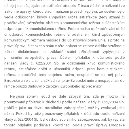
dále jej označuje jako rehabilitační předpis. Z textu vládního nařízení i ze
zákonné úpravy, kterou vládní nařízení provádí, vyplývá, že účelem bylo
vedle odškodnění křivdy i vyjádření určité
satisfakce
(tedy uznání či
poděkování) vězněným obětem komunistického režimu a účastníkům
odporu proti komunistickému režimu. Problematika odškodňování obětí
či odpůrců komunistického režimu a odstranění křivd způsobených
komunistickým režimem nespadá do uplatňování práva Unie, a proto na
právní úpravu členského státu v této oblasti nelze bez dalšího vztáhnout
zákaz diskriminace na základě státní příslušnosti vyplývající z
primárního evropského práva. Účelem příplatku k důchodu podle
nařízení vlády č. 622/2004 Sb. je odstranění křivd komunistického
režimu,
satisfakce
obětí a účastníků odporu proti komunistickému
režimu; nepodléhá tedy unijnímu právu, neuplatní se na něj právo
Evropské unie a Listina základních práv Evropské unie a nespadal ani do
rámce použití Smlouvy o založení Evropského společenství.
Nejvyšší správní soud se dále zabýval tím, zda je možno na
posuzovaný příplatek k důchodu podle nařízení vlády č. 622/2004 Sb.
pohlížet jako na dávku sociálního zabezpečení, což by evokoval jeho
název. Pokud by totiž posuzovaný příplatek k důchodu podle nařízení
vlády č. 622/2004 Sb. byl dávkou sociálního zabezpečení, pak by výplata
tohoto příplatku podléhala koordinaci podle právní úpravy Evropské