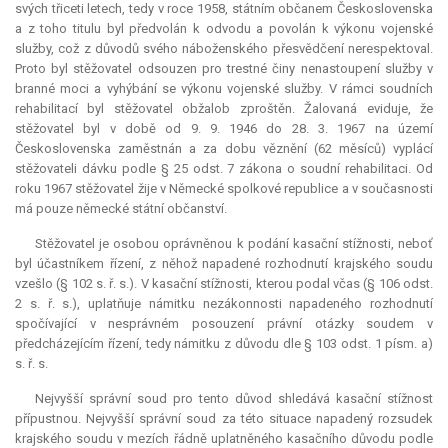
svých třiceti letech, tedy v roce 1958, státním občanem Československa
a z toho titulu byl předvolán k odvodu a povolán k výkonu vojenské
služby, což z důvodů svého náboženského přesvědčení nerespektoval.
Proto byl stěžovatel odsouzen pro trestné činy nenastoupení služby v
branné moci a vyhýbání se výkonu vojenské služby. V rámci soudních
rehabilitací byl stěžovatel obžalob zproštěn. Žalovaná eviduje, že
stěžovatel byl v době od 9. 9. 1946 do 28. 3. 1967 na území
Československa zaměstnán a za dobu věznění (62 měsíců) vyplácí
stěžovateli dávku podle § 25 odst. 7 zákona o soudní rehabilitaci. Od
roku 1967 stěžovatel žije v Německé spolkové republice a v současnosti
má pouze německé státní občanství.
Stěžovatel je osobou oprávněnou k podání kasační stížnosti, neboť
byl účastníkem řízení, z něhož napadené rozhodnutí krajského soudu
vzešlo (§ 102 s. ř. s.). V kasační stížnosti, kterou podal včas (§ 106 odst.
2 s. ř. s.), uplatňuje námitku nezákonnosti napadeného rozhodnutí
spočívající v nesprávném posouzení právní otázky soudem v
předcházejícím řízení, tedy námitku z důvodu dle § 103 odst. 1 písm. a)
s. ř. s.
Nejvyšší správní soud pro tento důvod shledává kasační stížnost
přípustnou. Nejvyšší správní soud za této situace napadený rozsudek
krajského soudu v mezích řádně uplatněného kasačního důvodu podle