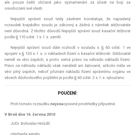
ale pouze čeští občané jako vyznamenání za účast na boji za
osvobození své vlasti.
Nejvyšší správní soud tedy závěrem konstatuje, že napadený
rozsudek krajského soudu je zákonný a žádná z námitek stěžovatele
není důvodná. Z těchto důvodů Nejvyšší správní soud kasační stížnost
podle § 110 odst. 1 s. ř. s. zamítl.
Nejvyšší správní soud dále rozhodl v souladu s § 60 odst. 1 ve
spojení s § 120 s. ř. s. o nákladech řízení o kasační stížnosti. Stěžovatel
neměl ve věci úspěch, a proto nemá právo na náhradu nákladů řízení.
Právo na náhradu nákladů však nenáleží ani žalované, ačkoliv měla ve
věci plný úspěch, neboť přiznání nákladů řízení správnímu orgánu ve
věcech důchodového pojištění je podle § 60 odst. 2 s. ř. s. vyloučeno.
POUČENÍ:
Proti tomuto rozsudku
nejsou
opravné prostředky přípustné.
V Brně dne 16. června 2010
JUDr. Bohuslav Hnízdil
předseda senátu