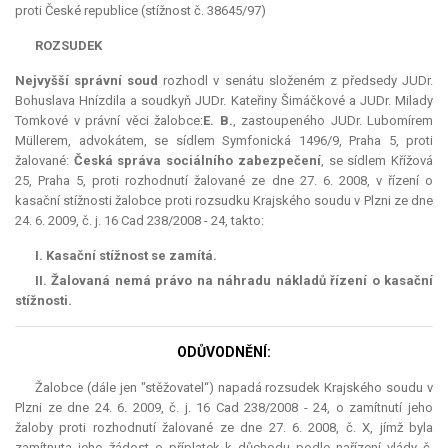
proti České republice (stížnost č. 38645/97)
ROZSUDEK
Nejvyšší správní soud
rozhodl v senátu složeném z předsedy JUDr.
Bohuslava Hnízdila a soudkyň JUDr. Kateřiny Šimáčkové a JUDr. Milady
Tomkové v právní věci žalobce:
E. B.
, zastoupeného JUDr. Lubomírem
Müllerem, advokátem, se sídlem Symfonická 1496/9, Praha 5, proti
žalované:
Česká správa sociálního zabezpečení
, se sídlem Křížová
25, Praha 5, proti rozhodnutí žalované ze dne 27. 6. 2008, v řízení o
kasační stížnosti žalobce proti rozsudku Krajského soudu v Plzni ze dne
24. 6. 2009, č. j. 16 Cad 238/2008 - 24, takto:
I.
Kasační stížnost
se zamítá
.
II.
Žalovaná
nemá
právo na náhradu nákladů řízení o kasační
stížnosti.
ODŮVODNĚNÍ:
Žalobce (dále jen "stěžovatel“) napadá rozsudek Krajského soudu v
Plzni ze dne 24. 6. 2009, č. j. 16 Cad 238/2008 - 24, o zamítnutí jeho
žaloby proti rozhodnutí žalované ze dne 27. 6. 2008, č. X, jímž byla
zamítnuta jeho žádost o příplatek k důchodu podle nařízení vlády č.