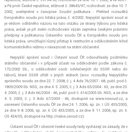
a Pá proti České republice, stížnost č. 38645/97, rozhodnutí ze dne 10. 7.
2002, uveřejněné v časopise Soudní
judikatura
- Přehled rozsudků
Evropského soudu pro lidská práva, č. 4/2002. Nejvyšší správní soud si
je vědom odlišného názoru na tuto otázku ze strany Výboru pro lidská
práva, avšak je při svém rozhodování vázán zejména českými právními
předpisy a judikaturou Ústavního soudu ČR a Evropského soudu pro
lidská práva, umožňující různý přístup k restitucím a odškodněním křivd
komunistického režimu v návaznosti na státní občanství.
Nejvyšší správní soud i Ústavní soud ČR odsouhlasily podmínku
státního občanství i v případě účasti na odškodnění podle zákona č.
172/2002 Sb., o odškodnění osob odvlečených do SSSR nebo do
táborů, které SSSR zřídil v jiných státech (srov. rozsudky Nejvyššího
správního soudu ze dne 22. 7. 2008, č. j. 4 Ads 76/2007 - 68, publ. pod č.
1809/2009 Sb. NSS, ze dne 4. 5. 2005, č. j. 3 Ads 65/2004 - 63, ze dne 20.
4. 2005, č. j. 3 Ads 66/2004 - 46, publ. pod č. 614/2005 Sb. NSS, a ze dne
4. 5. 2005, č. j. 3 Ads 67/2004 - 46, dostupné na www.nssoud.cz, a
usnesení Ústavního soudu ČR ze dne 24. 1. 2006, sp. zn. I. ÚS 435/2005,
ze dne 9. 8. 2006, sp. zn. II. ÚS 433/2005, a ze dne 9. 11. 2006, sp. zn. II.
ÚS 434/05, dostupné na http://nalus.usoud.cz).
Ústavní soud ČR i obecné české soudy tedy vycházejí ze zásady, že v