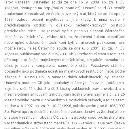
(srov. usnesení Ústavního soudu ze dne 16. 9. 2008, sp. zn. I. ÚS
1335/08, dostupné na http://nalus.usoud.cz). Ústavní soud ČR rovněž
opakovaně konstatoval, že československý stát, který se po listopadu
1989 rozhodl odčinit majetkové a jiné křivdy, k nimž došlo v
předcházejícím období v důsledku nedemokratických postupů
předchozího režimu, se rozhodl vyjít z principu alespoň částečného
zmírnění vzniklých křivd, vědom si toho, že provést úplnou rehabilitaci
nebo úplné odškodnění těch, kteří byli v minulosti poškozeni, není
možné (srov. nález Ústavního soudu ze dne 6. 6. 2001, sp. zn. Pl. ÚS
46/2000, publikovaný pod č. 279/2001 Sb.). Rozhodnutí státu o tom, zda
přistoupí k odčinění majetkových a jiných křivd, a v jakém rozsahu tak
učiní, je zcela v kompetenci samotného státu. Požadavek státního
občanství jako podmínka účasti na majetkových restitucích (např. podle
zákona č. 87/1991 Sb., o mimosoudních rehabilitacích) byl shledán
Ústavním soudem ČR jako souladný s českým ústavním pořádkem,
zejména s čl. 11 odst. 2 a čl. 3 Listiny základních práv a svobod, a s
mezinárodními smlouvami zakotvujícími lidská práva, zejména čl. 2 a 26
Mezinárodního paktu o občanských a politických právech, a to nálezem
ze dne 4. 6. 1997, sp. zn. Pl. ÚS 33/1996, publikovaným pod č. 185/1997
Sb. Právní úpravu českého restitučního zákonodárství, zvýhodňujícího v
přístupu k restitucím občany ČR, uznal i Evropský soud pro lidská práva
v rozhodnutích o stížnostech manželů P. a G. - ve věci G. a Gá proti České
republice, stížnost č. 39794/98, rozhodnutí ze dne 10. 7. 2002, a ve věci P.