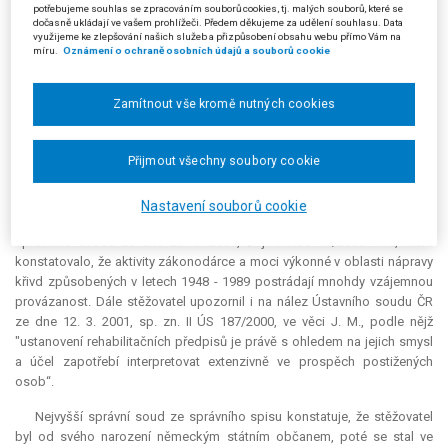
občan Spolkové republiky Německo občanem Evropské unie a Listina
potřebujeme souhlas se zpracováním souborů cookies, tj. malých souborů, které se
základních práv Evropské unie ve svém článku 21 zakazuje diskriminaci
dočasně ukládají ve vašem prohlížeči. Předem děkujeme za udělení souhlasu. Data
využijeme ke zlepšování našich služeb a přizpůsobení obsahu webu přímo Vám na
na základě státní příslušnosti. Stěžovatel poukazuje na to, že má Listina
míru.
Oznámení o ochraně osobních údajů a souborů cookie
základních práv Evropské unie aplikační přednost před nařízením vlády.
Dále stěžovatel upozorňuje, že pro příplatek k důchodu podle § 25
zákona č. 119/1990 Sb., o soudní rehabilitaci, pro odškodnění podle §
Zamítnout vše kromě nutných cookies
23 odst. 1 téhož zákona či pro získání jednorázové částky podle
nařízení vlády č. 165/1997 Sb. není státní občanství ČR podmínkou. V
Přijmout všechny soubory cookie
posuzovaném případě tedy moc zákonodárná v zákoně č. 119/1990 Sb.
přiznala příplatek k důchodu bez ohledu na státní občanství, moc
výkonná pak váže nárok na příplatek dle vládního nařízení č. 622/2004
Nastavení souborů cookie
Sb. na státní občanství ČR. Stěžovatel odkazuje na rozsudek Nejvyššího
správního soudu ze dne 28. 6. 2007, č. j. 4 Ads 10/2006 - 76, které
konstatovalo, že aktivity zákonodárce a moci výkonné v oblasti nápravy
křivd způsobených v letech 1948 - 1989 postrádají mnohdy vzájemnou
provázanost. Dále stěžovatel upozornil i na nález Ústavního soudu ČR
ze dne 12. 3. 2001, sp. zn. II ÚS 187/2000, ve věci J. M., podle nějž
"ustanovení rehabilitačních předpisů je právě s ohledem na jejich smysl
a účel zapotřebí interpretovat extenzivně ve prospěch postižených
osob“.
Nejvyšší správní soud ze správního spisu konstatuje, že stěžovatel
byl od svého narození německým státním občanem, poté se stal ve