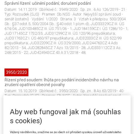
Správní řízení: učinění podání; doručení podání
Datum:
14.11.2019
· Sbírkové č.:
3949/2020
· Sp. zn.:
6 As 126/2019 - 21
·
Typ:
Rozsudek (SJS)
· Pramen:
Sb.NSS
· Autor:
Nejvyšší správní soud -
senát (ostatní)
· Vydání:
1/2020
· Strana:
3
· Vztah k předpisu:
500/2004
Sb.: §37 odst.5; 500/2004 Sb.: §40 odst.1 písm.d); JUD33329CZ III. ÚS
674/04; JUD103485CZ III. ÚS 751/06 - 1; JUD184159CZ I. ÚS 1286/10 - 1;
JUD17145CZ 1732/35; JUD31299CZ III. ÚS 120/96 prejudikatura;
JUD31763CZ I. ÚS 460/97 prejudikatura; JUD32033CZ III. ÚS 522/99
prejudikatura; JUD32209CZ III. ÚS 329/2000; JUD244763CZ 4 Ads
82/2013 - 54; JUD282845CZ 7 Azs 13/2015 - 28; JUD333112CZ 3 As
248/2015 - 22; JUD424943CZ 43 A 31/2018 - 48;
3950/2020
Řízení před soudem: lhůta pro podání incidenčního návrhu na
zrušení opatření obecné povahy
Datum:
15.10.2019
· Sbírkové č.:
3950/2020
· Sp. zn.:
8 As 63/2019 - 40
·
Typ:
Rozsudek (SJS)
· Pramen:
Sb.NSS
· Autor:
Nejvyšší správní soud -
senát (ostatní)
· Vydání:
1/2020
· Strana:
9
· Vztah k předpisu:
150/2002
Sb.: §101a odst.1; 150/2002 Sb.: §101b odst.1; JUD333159CZ 5 As
Aby web fungoval jak má (souhlas
194/2014 - 36 prejudikatura;
s cookies)
3951/2020
Vážený návštěvníku, snažíme se ze všech sil přinášet vysokou úroveň uživatelského