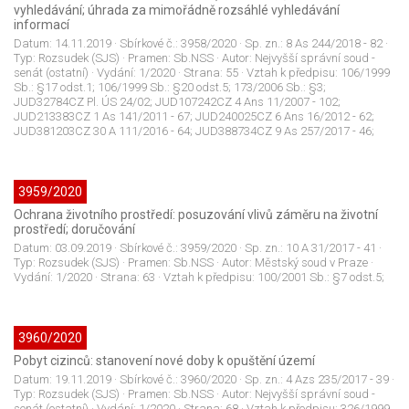
vyhledávání; úhrada za mimořádně rozsáhlé vyhledávání
informací
Datum:
14.11.2019
· Sbírkové č.:
3958/2020
· Sp. zn.:
8 As 244/2018 - 82
·
Typ:
Rozsudek (SJS)
· Pramen:
Sb.NSS
· Autor:
Nejvyšší správní soud -
senát (ostatní)
· Vydání:
1/2020
· Strana:
55
· Vztah k předpisu:
106/1999
Sb.: §17 odst.1; 106/1999 Sb.: §20 odst.5; 173/2006 Sb.: §3;
JUD32784CZ Pl. ÚS 24/02; JUD107242CZ 4 Ans 11/2007 - 102;
JUD213383CZ 1 As 141/2011 - 67; JUD240025CZ 6 Ans 16/2012 - 62;
JUD381203CZ 30 A 111/2016 - 64; JUD388734CZ 9 As 257/2017 - 46;
3959/2020
Ochrana životního prostředí: posuzování vlivů záměru na životní
prostředí; doručování
Datum:
03.09.2019
· Sbírkové č.:
3959/2020
· Sp. zn.:
10 A 31/2017 - 41
·
Typ:
Rozsudek (SJS)
· Pramen:
Sb.NSS
· Autor:
Městský soud v Praze
·
Vydání:
1/2020
· Strana:
63
· Vztah k předpisu:
100/2001 Sb.: §7 odst.5;
3960/2020
Pobyt cizinců: stanovení nové doby k opuštění území
Datum:
19.11.2019
· Sbírkové č.:
3960/2020
· Sp. zn.:
4 Azs 235/2017 - 39
·
Typ:
Rozsudek (SJS)
· Pramen:
Sb.NSS
· Autor:
Nejvyšší správní soud -
senát (ostatní)
· Vydání:
1/2020
· Strana:
68
· Vztah k předpisu:
326/1999