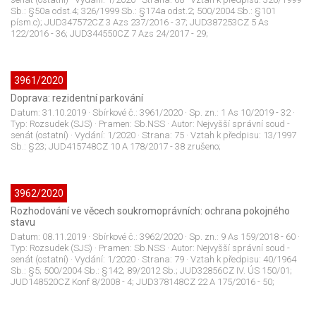
Sb.: §50a odst.4; 326/1999 Sb.: §174a odst.2; 500/2004 Sb.: §101
písm.c); JUD347572CZ 3 Azs 237/2016 - 37; JUD387253CZ 5 As
122/2016 - 36; JUD344550CZ 7 Azs 24/2017 - 29;
3961/2020
Doprava: rezidentní parkování
Datum:
31.10.2019
· Sbírkové č.:
3961/2020
· Sp. zn.:
1 As 10/2019 - 32
·
Typ:
Rozsudek (SJS)
· Pramen:
Sb.NSS
· Autor:
Nejvyšší správní soud -
senát (ostatní)
· Vydání:
1/2020
· Strana:
75
· Vztah k předpisu:
13/1997
Sb.: §23; JUD415748CZ 10 A 178/2017 - 38 zrušeno;
3962/2020
Rozhodování ve věcech soukromoprávních: ochrana pokojného
stavu
Datum:
08.11.2019
· Sbírkové č.:
3962/2020
· Sp. zn.:
9 As 159/2018 - 60
·
Typ:
Rozsudek (SJS)
· Pramen:
Sb.NSS
· Autor:
Nejvyšší správní soud -
senát (ostatní)
· Vydání:
1/2020
· Strana:
79
· Vztah k předpisu:
40/1964
Sb.: §5; 500/2004 Sb.: §142; 89/2012 Sb.; JUD32856CZ IV. ÚS 150/01;
JUD148520CZ Konf 8/2008 - 4; JUD378148CZ 22 A 175/2016 - 50;