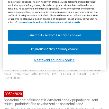
komfortu při používání našich webových stránek. Mezi základní předpoklady patří
Daňové řízení: přezkumné řízení; Řízení před soudem: podmínky
např. aby správně fungovalo vyhledávání, abychom vás neobtěžovali nevhodnou
řízení
reklamou nebo abychom měli dostatek podnětů, jak web vylepšovat. Proto od Vás
Datum:
21.11.2019
· Sbírkové č.:
3951/2020
· Sp. zn.:
8 Afs 361/2018 - 49
·
potřebujeme souhlas se zpracováním souborů cookies, tj. malých souborů, které se
Typ:
Rozsudek (SJSd)
· Pramen:
Sb.NSS
· Autor:
Nejvyšší správní soud -
dočasně ukládají ve vašem prohlížeči. Předem děkujeme za udělení souhlasu. Data
využijeme ke zlepšování našich služeb a přizpůsobení obsahu webu přímo Vám na
senát (ostatní)
· Vydání:
1/2020
· Strana:
12
· Vztah k předpisu:
150/2002
míru.
Oznámení o ochraně osobních údajů a souborů cookie
Sb.: §46 odst.1 písm.a); 280/2009 Sb.: §123 odst.5; JUD167845CZ 2 Afs
125/2009 - 104; JUD387149CZ 52 Af 25/2017 - 156;
Zamítnout vše kromě nutných cookies
3952/2020
Přijmout všechny soubory cookie
Daňové řízení: vady exekučního titulu; zastavení exekuce
Datum:
02.08.2019
· Sbírkové č.:
3952/2020
· Sp. zn.:
8 Afs 250/2018 - 54
·
Typ:
Rozsudek (SJSd)
· Pramen:
Sb.NSS
· Autor:
Nejvyšší správní soud -
Nastavení souborů cookie
senát (ostatní)
· Vydání:
1/2020
· Strana:
17
· Vztah k předpisu:
280/2009
Sb.: §181 odst.2; JUD315714CZ IV. ÚS 3216/14 - 1; JUD354880CZ Pl. ÚS
9/15 - 1; JUD336306CZ II. ÚS 2230/16 - 1; JUD30884CZ 2 Afs 81/2004 -
54; JUD156292CZ 9 Afs 28/2009 - 124; JUD383437CZ 48 Af 10/2016 -
102 zrušeno;
3953/2020
Spotřební daň: příslušnost k vyměření daně v případě porušení
režimu podmíněného osvobození od spotřební daně
Datum:
01.11.2019
· Sbírkové č.:
3953/2020
· Sp. zn.:
9 Afs 218/2019 - 38
·