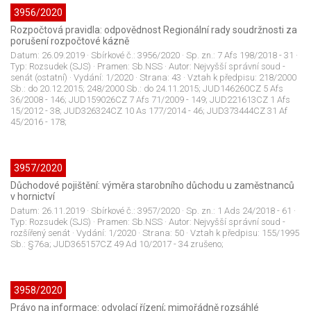
3956/2020
Rozpočtová pravidla: odpovědnost Regionální rady soudržnosti za
porušení rozpočtové kázně
Datum:
26.09.2019
· Sbírkové č.:
3956/2020
· Sp. zn.:
7 Afs 198/2018 - 31
·
Typ:
Rozsudek (SJS)
· Pramen:
Sb.NSS
· Autor:
Nejvyšší správní soud -
senát (ostatní)
· Vydání:
1/2020
· Strana:
43
· Vztah k předpisu:
218/2000
Sb.: do 20.12.2015; 248/2000 Sb.: do 24.11.2015; JUD146260CZ 5 Afs
36/2008 - 146; JUD159026CZ 7 Afs 71/2009 - 149; JUD221613CZ 1 Afs
15/2012 - 38; JUD326324CZ 10 As 177/2014 - 46; JUD373444CZ 31 Af
45/2016 - 178;
3957/2020
Důchodové pojištění: výměra starobního důchodu u zaměstnanců
v hornictví
Datum:
26.11.2019
· Sbírkové č.:
3957/2020
· Sp. zn.:
1 Ads 24/2018 - 61
·
Typ:
Rozsudek (SJS)
· Pramen:
Sb.NSS
· Autor:
Nejvyšší správní soud -
rozšířený senát
· Vydání:
1/2020
· Strana:
50
· Vztah k předpisu:
155/1995
Sb.: §76a; JUD365157CZ 49 Ad 10/2017 - 34 zrušeno;
3958/2020
Právo na informace: odvolací řízení; mimořádně rozsáhlé