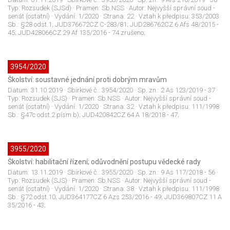
Typ:
Rozsudek (SJSd)
· Pramen:
Sb.NSS
· Autor:
Nejvyšší správní soud -
senát (ostatní)
· Vydání:
1/2020
· Strana:
22
· Vztah k předpisu:
353/2003
Sb.: §28 odst.1; JUD376672CZ C-283/81; JUD286762CZ 6 Afs 48/2015 -
45; JUD428066CZ 29 Af 135/2016 - 74 zrušeno;
3954/2020
Školství: soustavné jednání proti dobrým mravům
Datum:
31.10.2019
· Sbírkové č.:
3954/2020
· Sp. zn.:
2 As 123/2019 - 37
·
Typ:
Rozsudek (SJS)
· Pramen:
Sb.NSS
· Autor:
Nejvyšší správní soud -
senát (ostatní)
· Vydání:
1/2020
· Strana:
32
· Vztah k předpisu:
111/1998
Sb.: §47c odst.2 písm.b); JUD420842CZ 64 A 18/2018 - 47;
3955/2020
Školství: habilitační řízení; odůvodnění postupu vědecké rady
Datum:
13.11.2019
· Sbírkové č.:
3955/2020
· Sp. zn.:
9 As 117/2018 - 56
·
Typ:
Rozsudek (SJS)
· Pramen:
Sb.NSS
· Autor:
Nejvyšší správní soud -
senát (ostatní)
· Vydání:
1/2020
· Strana:
38
· Vztah k předpisu:
111/1998
Sb.: §72 odst.10; JUD364177CZ 6 Azs 253/2016 - 49; JUD369807CZ 11 A
35/2016 - 43;