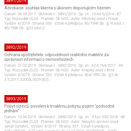
3891/2019
Advokacie: souhlas klienta s úkonem disponujícím řízením
Datum:
06.09.2017
· Sbírkové č.:
3891/2019
· Sp. zn.:
10 Ad 6/2014 - 87
·
Typ:
Rozsudek (SJS)
· Pramen:
Sb.NSS
· Autor:
Městský soud v Praze
·
Vydání:
6/2019
· Strana:
330
· Vztah k předpisu:
85/1996 Sb.: §16 odst.1;
85/1996 Sb.: §32 odst.2;
3892/2019
Ochrana spotřebitele: odpovědnost realitního makléře za
správnost informací o nemovitostech
Datum:
01.02.2019
· Sbírkové č.:
3892/2019
· Sp. zn.:
62 A 164/2017 - 49
·
Typ:
Rozsudek (SJS)
· Pramen:
Sb.NSS
· Autor:
Krajský soud v Brně
·
Vydání:
6/2019
· Strana:
333
· Vztah k předpisu:
634/1992 Sb.: §2 do
3.5.2017; 32005L0029 (EU);
3893/2019
Pobyt cizinců: povolení k trvalému pobytu; pojem "podvodné
jednání"
Datum:
10.04.2019
· Sbírkové č.:
3893/2019
· Sp. zn.:
9 Azs 392/2018 - 48
·
Typ:
Rozsudek (SJS)
· Pramen:
Sb.NSS
· Autor:
Nejvyšší správní soud -
senát (ostatní)
· Vydání:
6/2019
· Strana:
337
· Vztah k předpisu:
326/1999 Sb.: §77 odst.1 písm.b) do 17.12.2015; 40/2009 Sb.: §209;