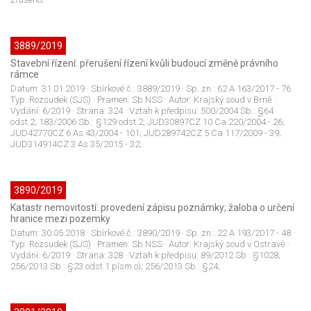
3889/2019
Stavební řízení: přerušení řízení kvůli budoucí změně právního
rámce
Datum:
31.01.2019
· Sbírkové č.:
3889/2019
· Sp. zn.:
62 A 163/2017 - 76
·
Typ:
Rozsudek (SJS)
· Pramen:
Sb.NSS
· Autor:
Krajský soud v Brně
·
Vydání:
6/2019
· Strana:
324
· Vztah k předpisu:
500/2004 Sb.: §64
odst.2; 183/2006 Sb.: §129 odst.2; JUD30897CZ 10 Ca 220/2004 - 26;
JUD42770CZ 6 As 43/2004 - 101; JUD289742CZ 5 Ca 117/2009 - 39;
JUD314914CZ 3 As 35/2015 - 32;
3890/2019
Katastr nemovitostí: provedení zápisu poznámky; žaloba o určení
hranice mezi pozemky
Datum:
30.05.2018
· Sbírkové č.:
3890/2019
· Sp. zn.:
22 A 193/2017 - 48
·
Typ:
Rozsudek (SJS)
· Pramen:
Sb.NSS
· Autor:
Krajský soud v Ostravě
·
Vydání:
6/2019
· Strana:
328
· Vztah k předpisu:
89/2012 Sb.: §1028;
256/2013 Sb.: §23 odst.1 písm.o); 256/2013 Sb.: §24;