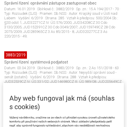
Správní řízení: oprávnění zástupce zastupovat obec
Datum:
16.01.2019
· Sbírkové č.:
3882/2019
· Sp. zn.:
15 A 194/2017 - 70
·
Typ:
Rozsudek (SJS)
· Pramen:
Sb.NSS
· Autor:
Krajský soud v Ústí nad
Labem
· Vydání:
6/2019
· Strana:
285
· Vztah k předpisu:
500/2004 Sb.:
§33 odst.1; JUD32271CZ IV. ÚS 576/2000; JUD34208CZ 30 Cdo
3130/2005; JUD152391CZ 30 Cdo 3049/2007; JUD159749CZ 28 Cdo
2075/2009; JUD285965CZ 3 As 85/2015 - 8; JUD320277CZ 3 As
220/2015 - 49;
3883/2019
Správní řízení: systémová podjatost
Datum:
03.04.2019
· Sbírkové č.:
3883/2019
· Sp. zn.:
2 As 151/2018 - 63
·
Typ:
Rozsudek (SJS)
· Pramen:
Sb.NSS
· Autor:
Nejvyšší správní soud -
senát (ostatní)
· Vydání:
6/2019
· Strana:
288
· Vztah k předpisu:
JUD32539CZ IV. ÚS 331/02; JUD146980CZ III. ÚS 989/08; JUD205649CZ
III. ÚS 2773/11 - 1; JUD245451CZ III. ÚS 3221/11 - 1; JUD40269CZ 4 As
5/2003 - 52; JUD30782CZ 2 Afs 24/2005 - 44; JUD192052CZ 7 As
70/2009 - 190; JUD234456CZ 1 As 89/2010 - 119; JUD240169CZ 1 As
Aby web fungoval jak má (souhlas
89/2010 - 152; JUD285970CZ 5 As 96/2014 - 37; JUD373593CZ 15 A
174/2016 - 158 zrušeno;
s cookies)
Vážený návštěvníku, snažíme se ze všech sil přinášet vysokou úroveň uživatelského
komfortu při používání našich webových stránek. Mezi základní předpoklady patří
3884/2019
např. aby správně fungovalo vyhledávání, abychom vás neobtěžovali nevhodnou