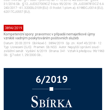
31/2016 Sb.: §12; JUD327009CZ 9 Azs 95/2016 - 29; JUD387813CZ 6 A
243/2017 - 61; 32003L0109 (EU): čl.9 odst.1 písm.a); 61983CJ0014 (EU);
62017CJ0557 (EU);
3894/2019
Kompetenční spory: pravomoc v případě nemajetkové újmy
vzniklé vadným poskytováním poštovních služeb
Datum:
20.03.2019
· Sbírkové č.:
3894/2019
· Sp. zn.:
Konf 45/2018 - 12
·
Typ:
Usnesení (SJS)
· Pramen:
Sb.NSS
· Autor:
Nejvyšší správní soud -
zvláštní senát
· Vydání:
6/2019
· Strana:
341
· Vztah k předpisu:
99/1963
Sb.: §7 odst.1; 29/2000 Sb.;