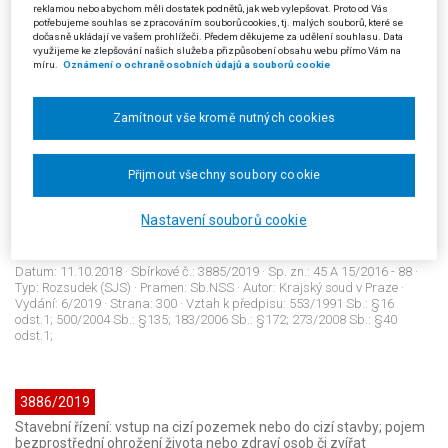
Správní řízení: účastenství v řízení o poskytnutí kompenzace za
reklamou nebo abychom měli dostatek podnětů, jak web vylepšovat. Proto od Vás
potřebujeme souhlas se zpracováním souborů cookies, tj. malých souborů, které se
nevyplacené odstupné
dočasně ukládají ve vašem prohlížeči. Předem děkujeme za udělení souhlasu. Data
Datum:
18.04.2019
· Sbírkové č.:
3884/2019
· Sp. zn.:
1 Ads 462/2018 - 33
·
využijeme ke zlepšování našich služeb a přizpůsobení obsahu webu přímo Vám na
Typ:
Rozsudek (SJS)
· Pramen:
Sb.NSS
· Autor:
Nejvyšší správní soud -
míru.
Oznámení o ochraně osobních údajů a souborů cookie
senát (ostatní)
· Vydání:
6/2019
· Strana:
296
· Vztah k předpisu:
435/2004 Sb.: §44b; 500/2004 Sb.: §27 odst.2; JUD226663CZ 1 As
123/2012 - 31; JUD315867CZ 5 As 87/2015 - 22; JUD389092CZ 6 Ad
Zamítnout vše kromě nutných cookies
17/2015 - 71; JUD362549CZ Konf 44/2017 - 7;
Přijmout všechny soubory cookie
3885/2019
Řízení před soudem: nezákonný zásah; vstup příslušníků Policie
Nastavení souborů cookie
České republiky a obecní policie na cizí pozemek nebo do cizí
stavby
Datum:
11.10.2018
· Sbírkové č.:
3885/2019
· Sp. zn.:
45 A 15/2016 - 88
·
Typ:
Rozsudek (SJS)
· Pramen:
Sb.NSS
· Autor:
Krajský soud v Praze
·
Vydání:
6/2019
· Strana:
300
· Vztah k předpisu:
553/1991 Sb.: §16
odst.1; 500/2004 Sb.: §135; 183/2006 Sb.: §172; 273/2008 Sb.: §40
odst.1;
3886/2019
Stavební řízení: vstup na cizí pozemek nebo do cizí stavby; pojem
bezprostřední ohrožení života nebo zdraví osob či zvířat