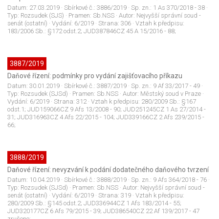
Datum:
27.03.2019
· Sbírkové č.:
3886/2019
· Sp. zn.:
1 As 370/2018 - 38
·
Typ:
Rozsudek (SJS)
· Pramen:
Sb.NSS
· Autor:
Nejvyšší správní soud -
senát (ostatní)
· Vydání:
6/2019
· Strana:
306
· Vztah k předpisu:
183/2006 Sb.: §172 odst.2; JUD387846CZ 45 A 15/2016 - 88;
3887/2019
Daňové řízení: podmínky pro vydání zajišťovacího příkazu
Datum:
30.01.2019
· Sbírkové č.:
3887/2019
· Sp. zn.:
9 Af 33/2017 - 49
·
Typ:
Rozsudek (SJSd)
· Pramen:
Sb.NSS
· Autor:
Městský soud v Praze
·
Vydání:
6/2019
· Strana:
312
· Vztah k předpisu:
280/2009 Sb.: §167
odst.1; JUD159066CZ 9 Afs 13/2008 - 90; JUD251245CZ 1 As 27/2014 -
31; JUD316963CZ 4 Afs 22/2015 - 104; JUD339166CZ 2 Afs 239/2015 -
66;
3888/2019
Daňové řízení: nevyzvání k podání dodatečného daňového tvrzení
Datum:
10.04.2019
· Sbírkové č.:
3888/2019
· Sp. zn.:
9 Afs 364/2018 - 76
·
Typ:
Rozsudek (SJSd)
· Pramen:
Sb.NSS
· Autor:
Nejvyšší správní soud -
senát (ostatní)
· Vydání:
6/2019
· Strana:
319
· Vztah k předpisu:
280/2009 Sb.: §145 odst.2; JUD336944CZ 1 Afs 183/2014 - 55;
JUD320177CZ 6 Afs 79/2015 - 39; JUD386540CZ 22 Af 139/2017 - 47
zrušeno;