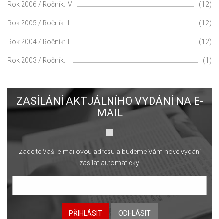
Rok 2006 / Ročník: IV
(12)
Rok 2005 / Ročník: III
(12)
Rok 2004 / Ročník: II
(12)
Rok 2003 / Ročník: I
(1)
ZASÍLÁNÍ AKTUÁLNÍHO VYDÁNÍ NA E-
MAIL
Zadejte Vaši e-mailovou adresu a budeme Vám nové vydání
zasílat automaticky.
PŘIHLÁSIT
ODHLÁSIT