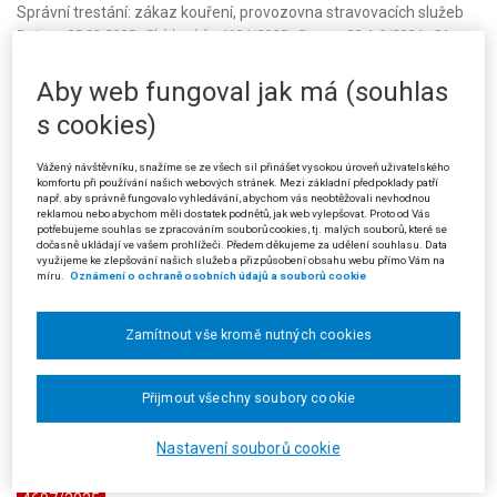
Správní trestání: zákaz kouření, provozovna stravovacích služeb
Datum:
25.03.2025
· Sbírkové č.:
4694/2025
· Sp. zn.:
33 A 9/2024 - 81
·
Typ:
Rozsudek (SJS)
· Pramen:
Sb.NSS
· Autor:
Krajský soud v Brně
·
Vydání:
8/2025
· Strana:
347
· Vztah k předpisu:
Aby web fungoval jak má (souhlas
s cookies)
4695/2025
Vážený návštěvníku, snažíme se ze všech sil přinášet vysokou úroveň uživatelského
Hospodářská soutěž: místní šetření; nezákonný zásah
komfortu při používání našich webových stránek. Mezi základní předpoklady patří
Datum:
27.05.2025
· Sbírkové č.:
4695/2025
· Sp. zn.:
6 As 252/2024 - 120
·
např. aby správně fungovalo vyhledávání, abychom vás neobtěžovali nevhodnou
Typ:
Rozsudek (SJS)
· Pramen:
Sb.NSS
· Autor:
Nejvyšší správní soud -
reklamou nebo abychom měli dostatek podnětů, jak web vylepšovat. Proto od Vás
senát (ostatní)
· Vydání:
8/2025
· Strana:
353
· Vztah k předpisu:
potřebujeme souhlas se zpracováním souborů cookies, tj. malých souborů, které se
dočasně ukládají ve vašem prohlížeči. Předem děkujeme za udělení souhlasu. Data
využijeme ke zlepšování našich služeb a přizpůsobení obsahu webu přímo Vám na
míru.
Oznámení o ochraně osobních údajů a souborů cookie
4696/2025
Veřejné zakázky: zadání veřejné zakázky v režimu výjimky; podání
Zamítnout vše kromě nutných cookies
námitek; přezkum úkonů zadavatele; předběžné opatření podle §
272b zákona o zadávání veřejných zakázek
Datum:
04.06.2025
· Sbírkové č.:
4696/2025
· Sp. zn.:
10 As 95/2025 - 325
·
Přijmout všechny soubory cookie
Typ:
Rozsudek (SJS)
· Pramen:
Sb.NSS
· Autor:
Nejvyšší správní soud -
senát (ostatní)
· Vydání:
8/2025
· Strana:
365
· Vztah k předpisu:
Nastavení souborů cookie