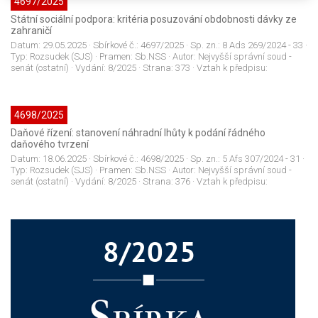
4697/2025
Státní sociální podpora: kritéria posuzování obdobnosti dávky ze
zahraničí
Datum:
29.05.2025
· Sbírkové č.:
4697/2025
· Sp. zn.:
8 Ads 269/2024 - 33
·
Typ:
Rozsudek (SJS)
· Pramen:
Sb.NSS
· Autor:
Nejvyšší správní soud -
senát (ostatní)
· Vydání:
8/2025
· Strana:
373
· Vztah k předpisu:
4698/2025
Daňové řízení: stanovení náhradní lhůty k podání řádného
daňového tvrzení
Datum:
18.06.2025
· Sbírkové č.:
4698/2025
· Sp. zn.:
5 Afs 307/2024 - 31
·
Typ:
Rozsudek (SJS)
· Pramen:
Sb.NSS
· Autor:
Nejvyšší správní soud -
senát (ostatní)
· Vydání:
8/2025
· Strana:
376
· Vztah k předpisu: