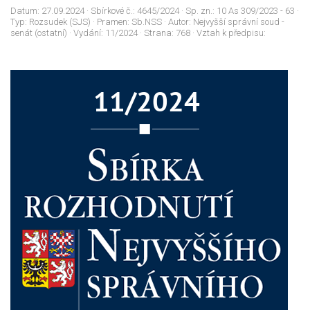
Datum:
27.09.2024
· Sbírkové č.:
4645/2024
· Sp. zn.:
10 As 309/2023 - 63
·
Typ:
Rozsudek (SJS)
· Pramen:
Sb.NSS
· Autor:
Nejvyšší správní soud -
senát (ostatní)
· Vydání:
11/2024
· Strana:
768
· Vztah k předpisu: