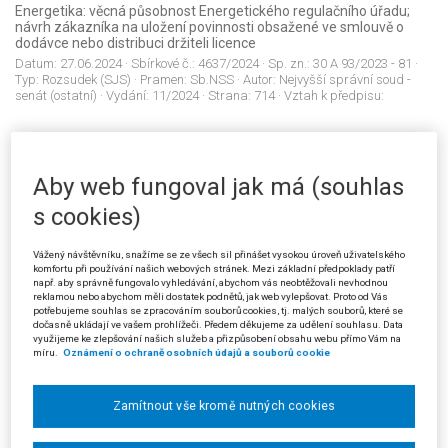
Energetika: věcná působnost Energetického regulačního úřadu;
návrh zákazníka na uložení povinnosti obsažené ve smlouvě o
dodávce nebo distribuci držiteli licence
Datum:
27.06.2024
· Sbírkové č.:
4637/2024
· Sp. zn.:
30 A 93/2023 - 81
·
Typ:
Rozsudek (SJS)
· Pramen:
Sb.NSS
· Autor:
Nejvyšší správní soud -
senát (ostatní)
· Vydání:
11/2024
· Strana:
714
· Vztah k předpisu:
4638/2024
Aby web fungoval jak má (souhlas
Dočasná ochrana: udělení víza k pobytu nad 90 dnů v jiném státě
jako důvod zániku oprávnění k pobytu za účelem dočasné ochrany
s cookies)
Datum:
05.09.2024
· Sbírkové č.:
4638/2024
· Sp. zn.:
2 Azs 111/2024 - 29
·
Typ:
Rozsudek (SJS)
· Pramen:
Sb.NSS
· Autor:
Nejvyšší správní soud -
senát (ostatní)
· Vydání:
11/2024
· Strana:
721
· Vztah k předpisu:
Vážený návštěvníku, snažíme se ze všech sil přinášet vysokou úroveň uživatelského
komfortu při používání našich webových stránek. Mezi základní předpoklady patří
např. aby správně fungovalo vyhledávání, abychom vás neobtěžovali nevhodnou
reklamou nebo abychom měli dostatek podnětů, jak web vylepšovat. Proto od Vás
potřebujeme souhlas se zpracováním souborů cookies, tj. malých souborů, které se
4639/2024
dočasně ukládají ve vašem prohlížeči. Předem děkujeme za udělení souhlasu. Data
využijeme ke zlepšování našich služeb a přizpůsobení obsahu webu přímo Vám na
Shromažďovací právo: skutečný účel shromáždění; víceznačné
míru.
Oznámení o ochraně osobních údajů a souborů cookie
heslo
Datum:
28.08.2024
· Sbírkové č.:
4639/2024
· Sp. zn.:
1 As 15/2024 - 33
·
Typ:
Rozsudek (SJS)
· Pramen:
Sb.NSS
· Autor:
Nejvyšší správní soud -
Zamítnout vše kromě nutných cookies
senát (ostatní)
· Vydání:
11/2024
· Strana:
727
· Vztah k předpisu: