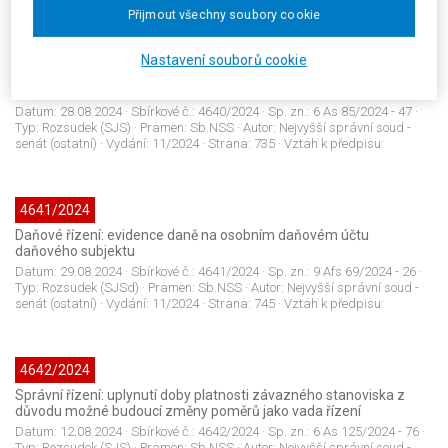
Přijmout všechny soubory cookie
4640/2024
Shromažďovací právo: zásah do shromažďovacího práva v
Nastavení souborů cookie
podobě paušální výzvy neprovolávat konkrétní slogan; hodnocení
významu víceznačného sloganu
Datum:
28.08.2024
· Sbírkové č.:
4640/2024
· Sp. zn.:
6 As 85/2024 - 47
·
Typ:
Rozsudek (SJS)
· Pramen:
Sb.NSS
· Autor:
Nejvyšší správní soud -
senát (ostatní)
· Vydání:
11/2024
· Strana:
735
· Vztah k předpisu:
4641/2024
Daňové řízení: evidence daně na osobním daňovém účtu
daňového subjektu
Datum:
29.08.2024
· Sbírkové č.:
4641/2024
· Sp. zn.:
9 Afs 69/2024 - 26
·
Typ:
Rozsudek (SJSd)
· Pramen:
Sb.NSS
· Autor:
Nejvyšší správní soud -
senát (ostatní)
· Vydání:
11/2024
· Strana:
745
· Vztah k předpisu:
4642/2024
Správní řízení: uplynutí doby platnosti závazného stanoviska z
důvodu možné budoucí změny poměrů jako vada řízení
Datum:
12.08.2024
· Sbírkové č.:
4642/2024
· Sp. zn.:
6 As 125/2024 - 76
·
Typ:
Rozsudek (SJS)
· Pramen:
Sb.NSS
· Autor:
Nejvyšší správní soud -