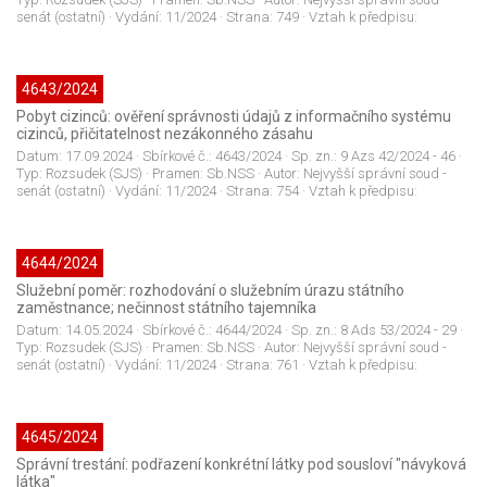
senát (ostatní)
· Vydání:
11/2024
· Strana:
749
· Vztah k předpisu:
4643/2024
Pobyt cizinců: ověření správnosti údajů z informačního systému
cizinců, přičitatelnost nezákonného zásahu
Datum:
17.09.2024
· Sbírkové č.:
4643/2024
· Sp. zn.:
9 Azs 42/2024 - 46
·
Typ:
Rozsudek (SJS)
· Pramen:
Sb.NSS
· Autor:
Nejvyšší správní soud -
senát (ostatní)
· Vydání:
11/2024
· Strana:
754
· Vztah k předpisu:
4644/2024
Služební poměr: rozhodování o služebním úrazu státního
zaměstnance; nečinnost státního tajemníka
Datum:
14.05.2024
· Sbírkové č.:
4644/2024
· Sp. zn.:
8 Ads 53/2024 - 29
·
Typ:
Rozsudek (SJS)
· Pramen:
Sb.NSS
· Autor:
Nejvyšší správní soud -
senát (ostatní)
· Vydání:
11/2024
· Strana:
761
· Vztah k předpisu:
4645/2024
Správní trestání: podřazení konkrétní látky pod sousloví "návyková
látka"