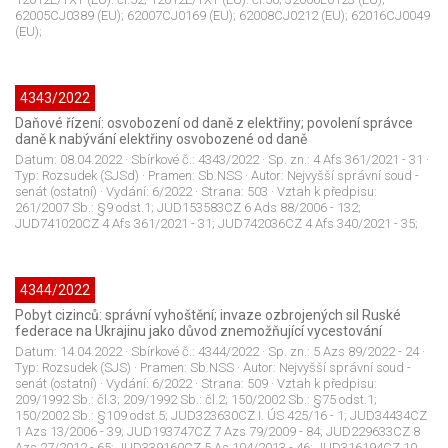
62005CJ0389 (EU); 62007CJ0169 (EU); 62008CJ0212 (EU); 62016CJ0049
(EU);
4343/2022
Daňové řízení: osvobození od daně z elektřiny; povolení správce
daně k nabývání elektřiny osvobozené od daně
Datum:
08.04.2022
· Sbírkové č.:
4343/2022
· Sp. zn.:
4 Afs 361/2021 - 31
·
Typ:
Rozsudek (SJSd)
· Pramen:
Sb.NSS
· Autor:
Nejvyšší správní soud -
senát (ostatní)
· Vydání:
6/2022
· Strana:
503
· Vztah k předpisu:
261/2007 Sb.: §9 odst.1; JUD153583CZ 6 Ads 88/2006 - 132;
JUD741020CZ 4 Afs 361/2021 - 31; JUD742036CZ 4 Afs 340/2021 - 35;
4344/2022
Pobyt cizinců: správní vyhoštění; invaze ozbrojených sil Ruské
federace na Ukrajinu jako důvod znemožňující vycestování
Datum:
14.04.2022
· Sbírkové č.:
4344/2022
· Sp. zn.:
5 Azs 89/2022 - 24
·
Typ:
Rozsudek (SJS)
· Pramen:
Sb.NSS
· Autor:
Nejvyšší správní soud -
senát (ostatní)
· Vydání:
6/2022
· Strana:
509
· Vztah k předpisu:
209/1992 Sb.: čl.3; 209/1992 Sb.: čl.2; 150/2002 Sb.: §75 odst.1;
150/2002 Sb.: §109 odst.5; JUD323630CZ I. ÚS 425/16 - 1; JUD34434CZ
1 Azs 13/2006 - 39; JUD193747CZ 7 Azs 79/2009 - 84; JUD229633CZ 8
Azs 27/2012 - 65; JUD339160CZ 5 As 104/2013 - 46; JUD316194CZ 10