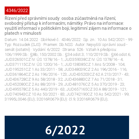
4346/2022
Řízení před správními soudy: osoba zúčastněná na řízení;
svobodný přístup k informacím; námitky. Právo na informace:
využití informací v politickém boji; legitimní zájem na informace o
platech v minulosti
Datum:
14.04.2022
· Sbírkové č.:
4346/2022
· Sp. zn.:
10 As 542/2021 - 99
·
Typ:
Rozsudek (SJS)
· Pramen:
Sb.NSS
· Autor:
Nejvyšší správní soud -
senát (ostatní)
· Vydání:
6/2022
· Strana:
526
· Vztah k předpisu:
106/1999 Sb.: §8b; 150/2002 Sb.: §34 odst.3; 110/2019 Sb.: §66 odst.6;
JUD326501CZ IV. ÚS 1378/16 - 1; JUD359338CZ IV. ÚS 1378/16 - 4;
JUD371115CZ IV. ÚS 1200/16 - 1; JUD138385CZ 1 Ans 5/2008 - 104;
JUD195251CZ 1 As 33/2011 - 58; JUD348039CZ 2 As 196/2016 - 116;
JUD361864CZ 2 As 196/2016 - 123; JUD435203CZ 62 A 213/2017 - 43;
JUD436728CZ 9 As 58/2018 - 32; JUD436883CZ 7 As 71/2018 - 31;
JUD452080CZ 2 As 88/2019 - 29; JUD481076CZ 5 As 370/2019 - 23;
JUD495578CZ 5 As 440/2019 - 63; JUD657165CZ 30 A 88/2019 - 121;
JUD740943CZ 10 As 50/2021 - 83; JUD742190CZ 10 As 542/2021 - 99;
31995L0046 (EU); 32016R0679 (EU): čl.9; 32016R0679 (EU);