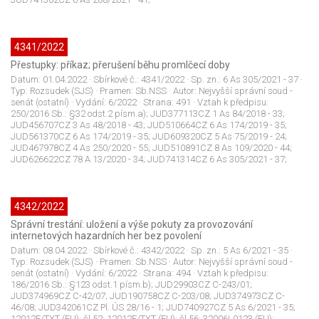
4341/2022
Přestupky: příkaz; přerušení běhu promlčecí doby
Datum:
01.04.2022
· Sbírkové č.:
4341/2022
· Sp. zn.:
6 As 305/2021 - 37
·
Typ:
Rozsudek (SJS)
· Pramen:
Sb.NSS
· Autor:
Nejvyšší správní soud -
senát (ostatní)
· Vydání:
6/2022
· Strana:
491
· Vztah k předpisu:
250/2016 Sb.: §32 odst.2 písm.a); JUD377113CZ 1 As 84/2018 - 33;
JUD456707CZ 3 As 48/2018 - 43; JUD510664CZ 6 As 174/2019 - 35;
JUD561370CZ 6 As 174/2019 - 35; JUD609320CZ 5 As 75/2019 - 24;
JUD467978CZ 4 As 250/2020 - 55; JUD510891CZ 8 As 109/2020 - 44;
JUD626622CZ 78 A 13/2020 - 34; JUD741314CZ 6 As 305/2021 - 37;
4342/2022
Správní trestání: uložení a výše pokuty za provozování
internetových hazardních her bez povolení
Datum:
08.04.2022
· Sbírkové č.:
4342/2022
· Sp. zn.:
5 As 6/2021 - 35
·
Typ:
Rozsudek (SJS)
· Pramen:
Sb.NSS
· Autor:
Nejvyšší správní soud -
senát (ostatní)
· Vydání:
6/2022
· Strana:
494
· Vztah k předpisu:
186/2016 Sb.: §123 odst.1 písm.b); JUD29903CZ C-243/01;
JUD374969CZ C-42/07; JUD190758CZ C-203/08; JUD374973CZ C-
46/08; JUD342061CZ Pl. ÚS 28/16 - 1; JUD740927CZ 5 As 6/2021 - 35;
12012E/TXT (EU): čl.52; 12012E/TXT (EU): čl.56; 32006L0123 (EU);