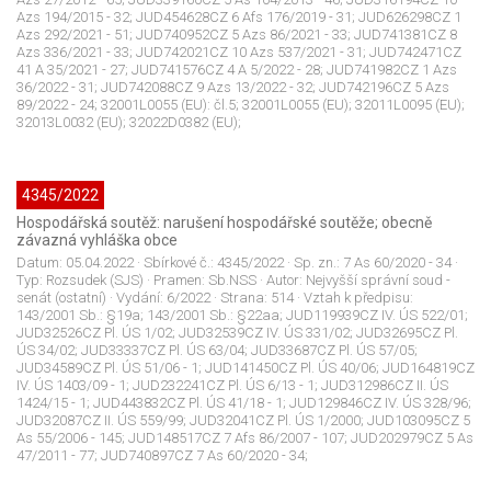
Azs 194/2015 - 32; JUD454628CZ 6 Afs 176/2019 - 31; JUD626298CZ 1
Azs 292/2021 - 51; JUD740952CZ 5 Azs 86/2021 - 33; JUD741381CZ 8
Azs 336/2021 - 33; JUD742021CZ 10 Azs 537/2021 - 31; JUD742471CZ
41 A 35/2021 - 27; JUD741576CZ 4 A 5/2022 - 28; JUD741982CZ 1 Azs
36/2022 - 31; JUD742088CZ 9 Azs 13/2022 - 32; JUD742196CZ 5 Azs
89/2022 - 24; 32001L0055 (EU): čl.5; 32001L0055 (EU); 32011L0095 (EU);
32013L0032 (EU); 32022D0382 (EU);
4345/2022
Hospodářská soutěž: narušení hospodářské soutěže; obecně
závazná vyhláška obce
Datum:
05.04.2022
· Sbírkové č.:
4345/2022
· Sp. zn.:
7 As 60/2020 - 34
·
Typ:
Rozsudek (SJS)
· Pramen:
Sb.NSS
· Autor:
Nejvyšší správní soud -
senát (ostatní)
· Vydání:
6/2022
· Strana:
514
· Vztah k předpisu:
143/2001 Sb.: §19a; 143/2001 Sb.: §22aa; JUD119939CZ IV. ÚS 522/01;
JUD32526CZ Pl. ÚS 1/02; JUD32539CZ IV. ÚS 331/02; JUD32695CZ Pl.
ÚS 34/02; JUD33337CZ Pl. ÚS 63/04; JUD33687CZ Pl. ÚS 57/05;
JUD34589CZ Pl. ÚS 51/06 - 1; JUD141450CZ Pl. ÚS 40/06; JUD164819CZ
IV. ÚS 1403/09 - 1; JUD232241CZ Pl. ÚS 6/13 - 1; JUD312986CZ II. ÚS
1424/15 - 1; JUD443832CZ Pl. ÚS 41/18 - 1; JUD129846CZ IV. ÚS 328/96;
JUD32087CZ II. ÚS 559/99; JUD32041CZ Pl. ÚS 1/2000; JUD103095CZ 5
As 55/2006 - 145; JUD148517CZ 7 Afs 86/2007 - 107; JUD202979CZ 5 As
47/2011 - 77; JUD740897CZ 7 As 60/2020 - 34;