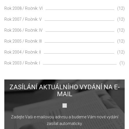
Rok 2008 / Ročník: VI
(12)
Rok 2007 / Ročník: V
(12)
Rok 2006 / Ročník: IV
(12)
Rok 2005 / Ročník: III
(12)
Rok 2004 / Ročník: II
(12)
Rok 2003 / Ročník: I
(1)
ZASÍLÁNÍ AKTUÁLNÍHO VYDÁNÍ NA E-
MAIL
Zadejte Vaši e-mailovou adresu a budeme Vám nové vydání
zasílat automaticky.