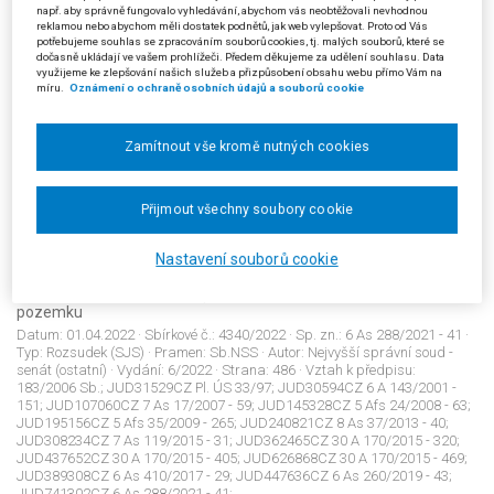
např. aby správně fungovalo vyhledávání, abychom vás neobtěžovali nevhodnou
Datum:
31.01.2022
· Sbírkové č.:
4339/2022
· Sp. zn.:
30 A 1/2020 - 133
·
reklamou nebo abychom měli dostatek podnětů, jak web vylepšovat. Proto od Vás
Typ:
Rozsudek (SJS)
· Pramen:
Sb.NSS
· Autor:
Krajský soud v Brně
·
potřebujeme souhlas se zpracováním souborů cookies, tj. malých souborů, které se
Vydání:
6/2022
· Strana:
479
· Vztah k předpisu:
500/2004 Sb.: §5;
dočasně ukládají ve vašem prohlížeči. Předem děkujeme za udělení souhlasu. Data
500/2004 Sb.: §140; 501/2006 Sb.: §23 odst.2; 501/2006 Sb.: §25 odst.4;
využijeme ke zlepšování našich služeb a přizpůsobení obsahu webu přímo Vám na
501/2006 Sb.: §25 odst.2; 501/2006 Sb.: §26; JUD19984CZ 30Ca
míru.
Oznámení o ochraně osobních údajů a souborů cookie
206/2000; JUD107186CZ 1 As 35/2007 - 57; JUD145321CZ 7 Ca
253/2007 - 84; JUD153012CZ 1 As 28/2009 - 62; JUD156251CZ 1 As
38/2009 - 93; JUD216712CZ 10 A 138/2010 - 101; JUD232753CZ 30A
Zamítnout vše kromě nutných cookies
22/2011 - 67; JUD321084CZ 59 A 49/2015 - 64; JUD336026CZ 1 As
118/2016 - 32; JUD389345CZ 6 As 286/2018 - 34; JUD742545CZ 30 A
1/2020 - 133;
Přijmout všechny soubory cookie
Nastavení souborů cookie
4340/2022
Stavební řízení: zastavěná plocha; koeficient zastavěnosti
pozemku
Datum:
01.04.2022
· Sbírkové č.:
4340/2022
· Sp. zn.:
6 As 288/2021 - 41
·
Typ:
Rozsudek (SJS)
· Pramen:
Sb.NSS
· Autor:
Nejvyšší správní soud -
senát (ostatní)
· Vydání:
6/2022
· Strana:
486
· Vztah k předpisu:
183/2006 Sb.; JUD31529CZ Pl. ÚS 33/97; JUD30594CZ 6 A 143/2001 -
151; JUD107060CZ 7 As 17/2007 - 59; JUD145328CZ 5 Afs 24/2008 - 63;
JUD195156CZ 5 Afs 35/2009 - 265; JUD240821CZ 8 As 37/2013 - 40;
JUD308234CZ 7 As 119/2015 - 31; JUD362465CZ 30 A 170/2015 - 320;
JUD437652CZ 30 A 170/2015 - 405; JUD626868CZ 30 A 170/2015 - 469;
JUD389308CZ 6 As 410/2017 - 29; JUD447636CZ 6 As 260/2019 - 43;
JUD741302CZ 6 As 288/2021 - 41;