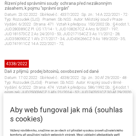
Řízení před správními soudy: ochrana před nezákonným
zásahem; k pojmu "správní orgán"
Datum:
23.02.2022
· Sbírkové č.:
4337/2022
· Sp. zn.:
14 A 222/2021 - 72
·
Typ:
Rozsudek (SJS)
· Pramen:
Sb.NSS
· Autor:
Městský soud v Praze
·
Vydání:
6/2022
· Strana:
471
· Vztah k předpisu:
150/2002 Sb.: §4 odst.1;
JUD280389CZ Pl. ÚS 17/14 - 1; JUD108267CZ 4 Ans 9/2007 - 197;
JUD181573CZ 2 As 24/2010 - 53; JUD217154CZ 3 As 11/2012 - 28;
JUD358090CZ 1 Afs 217/2017 - 34; JUD456266CZ 9 As 189/2020 - 35;
JUD741911CZ 14 A 222/2021 - 72;
4338/2022
Daň z příjmů: prodej bitcoinů; osvobození od daně
Datum:
17.02.2022
· Sbírkové č.:
4338/2022
· Sp. zn.:
30 Af 29/2020 - 48
·
Typ:
Rozsudek (SJSd)
· Pramen:
Sb.NSS
· Autor:
Krajský soud v Brně
·
Vydání:
6/2022
· Strana:
474
· Vztah k předpisu:
586/1992 Sb.: §4 odst.1
písm.ze); JUD250036CZ 1 Afs 21/2014 - 52; JUD742351CZ 30 Af 29/2020
- 48; 32006L0112 (EU): čl.135 odst.1 písm.e); 32006L0112 (EU);
62003CJ0284 (EU); 62014CJ0264 (EU);
Aby web fungoval jak má (souhlas
s cookies)
4339/2022
Stavební řízení: stavba na hranici pozemku; sousední pozemky;
Vážený návštěvníku, snažíme se ze všech sil přinášet vysokou úroveň uživatelského
společné řízení
komfortu při používání našich webových stránek. Mezi základní předpoklady patří