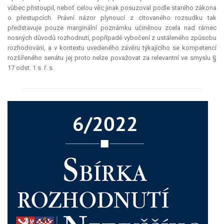
vůbec přistoupil, neboť celou věc jinak posuzoval podle starého zákona
o přestupcích. Právní názor plynoucí z citovaného rozsudku tak
představuje pouze
marginální
poznámku učiněnou zcela nad rámec
nosných důvodů rozhodnutí, popřípadě vybočení z ustáleného způsobu
rozhodování, a v kontextu uvedeného závěru týkajícího se kompetencí
rozšířeného senátu jej proto nelze považovat za
relevantní
ve smyslu §
17 odst. 1 s. ř. s.