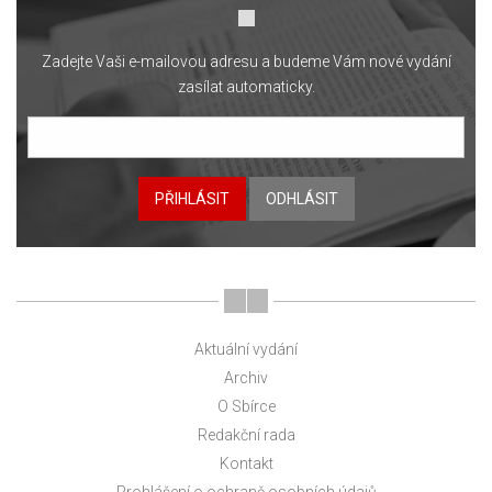
Zadejte Vaši e-mailovou adresu a budeme Vám nové vydání
zasílat automaticky.
PŘIHLÁSIT
ODHLÁSIT
Aktuální vydání
Archiv
O Sbírce
Redakční rada
Kontakt