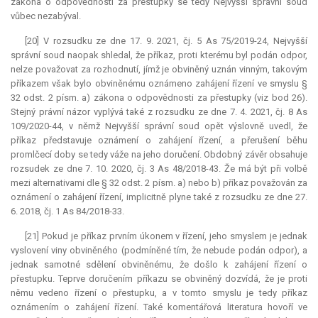
zákona o odpovědnosti za přestupky se tedy Nejvyšší správní soud
vůbec nezabýval.
[20] V rozsudku ze dne 17. 9. 2021, čj. 5 As 75/2019-24, Nejvyšší
správní soud naopak shledal, že příkaz, proti kterému byl podán odpor,
nelze považovat za rozhodnutí, jímž je obviněný uznán vinným, takovým
příkazem však bylo obviněnému oznámeno zahájení řízení ve smyslu §
32 odst. 2 písm. a) zákona o odpovědnosti za přestupky (viz bod 26).
Stejný právní názor vyplývá také z rozsudku ze dne 7. 4. 2021, čj. 8 As
109/2020-44, v němž Nejvyšší správní soud opět výslovně uvedl, že
příkaz představuje oznámení o zahájení řízení, a přerušení běhu
promlčecí doby se tedy váže na jeho doručení. Obdobný závěr obsahuje
rozsudek ze dne 7. 10. 2020, čj. 3 As 48/2018-43. Že má být při volbě
mezi alternativami dle § 32 odst. 2 písm. a) nebo b) příkaz považován za
oznámení o zahájení řízení, implicitně plyne také z rozsudku ze dne 27.
6. 2018, čj. 1 As 84/2018-33.
[21] Pokud je příkaz prvním úkonem v řízení, jeho smyslem je jednak
vyslovení viny obviněného (podmíněné tím, že nebude podán odpor), a
jednak samotné sdělení obviněnému, že došlo k zahájení řízení o
přestupku. Teprve doručením příkazu se obviněný dozvídá, že je proti
němu vedeno řízení o přestupku, a v tomto smyslu je tedy příkaz
oznámením o zahájení řízení. Také komentářová literatura hovoří ve