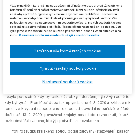
domáhala zrušení obou zmíněných rozhodnutí.
Vážený návštěvníku, snažíme se ze všech sil přinášet vysokou úroveň uživatelského
komfortu při používání našich webových stránek. Mezi základní předpoklady patří
Krajský soud rozsudkem ze dne 30. 8. 2021, čj. 78 A 13/2020-34,
např. aby správně fungovalo vyhledávání, abychom vás neobtěžovali nevhodnou
rozhodnutí žalovaného i rozhodnutí obvodního báňského úřadu zrušil a
reklamou nebo abychom měli dostatek podnětů, jak web vylepšovat. Proto od Vás
potřebujeme souhlas se zpracováním souborů cookies, tj. malých souborů, které se
věc vrátil žalovanému k dalšímu řízení. Shledal pochybení obvodního
dočasně ukládají ve vašem prohlížeči. Předem děkujeme za udělení souhlasu. Data
báňského úřadu v tom, že místo příkazu ze dne 21. 3. 2019 měl vydat
využijeme ke zlepšování našich služeb a přizpůsobení obsahu webu přímo Vám na
míru.
Oznámení o ochraně osobních údajů a souborů cookie
opravné rozhodnutí podle § 70 správního řádu, nicméně konstatoval, že
tímto postupem nebyla porušena žádná práva žalobkyně. I tak bylo ale
podle krajského soudu nutné na příkaz ze dne 21. 3. 2019 nahlížet jako
Zamítnout vše kromě nutných cookies
na rozhodnutí, které sloužilo pouze k opravě předchozího příkazu a
samo o sobě nemohlo vyvolat žádné právní účinky. Z tohoto důvodu pak
krajský soud přisvědčil námitce žalobkyně, že došlo k zániku
Přijmout všechny soubory cookie
odpovědnosti za přestupek uplynutím jednoleté promlčecí doby podle
§ 32 odst. 2 písm. b) zákona o odpovědnosti za přestupky, která
Nastavení souborů cookie
vzhledem k povaze druhého příkazu musela být vázána na vydání
příkazu prvního, ke kterému došlo dne 4. 3. 2019. Podle krajského soudu
nebylo podstatné, kdy byl příkaz žalobkyni doručen, nýbrž výhradně to,
kdy byl vydán. Promlčecí doba tak uplynula dne 4. 3. 2020 a vzhledem k
tomu, že k vydání napadeného rozhodnutí obvodního báňského úřadu
došlo až 13. 3. 2020, považoval krajský soud toto rozhodnutí, jakož i
rozhodnutí žalovaného, který je potvrdil, za nezákonná.
Proti rozsudku krajského soudu podal žalovaný (stěžovatel) kasační