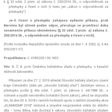
k § 32 odst. 2 písm. a) zákona č. 250/2016 Sb., o odpovědnosti za
přestupky a řízení o nich (v textu jen „zákon o odpovědnosti za
přestupky“)
Je-li řízení o přestupku zahájeno vydáním příkazu, proti
kterému byl účinně podán odpor, přerušuje se promlčecí doba
oznámením příkazu obviněnému [§ 32 odst. 2 písm. a) zákona č.
250/2016 Sb., o odpovědnosti za přestupky a řízení o nich].
(Podle rozsudku Nejvyššího správního soudu ze dne 1. 4. 2022, čj. 6 As
305/2021-37)
Prejudikatura:
č. 4189/2021 Sb. NSS.
Věc:
B. Č. B. proti Českému báňskému úřadu o přestupku, o kasační
stížnosti žalovaného.
Příkazem ze dne 27. 2. 2019 shledal Obvodní báňský úřad pro území
kraje Ústeckého (dále jen „obvodní báňský úřad“) žalobkyni vinnou z
přestupku podle § 40a odst. 1 písm. a) zákona č. 44/1988 Sb., o
ochraně a využití nerostného bohatství (horní zákon), jehož se dopustila
tím, že dne 30. 6. 2018 v ranních hodinách spolu s dalšími účastníky akce
„KLIMAKEMP 2018“ vědomě a úmyslně neoprávněně vnikla do důlního
díla – lomu Bílina, kde dochází k výkonu obvodním báňským úřadem