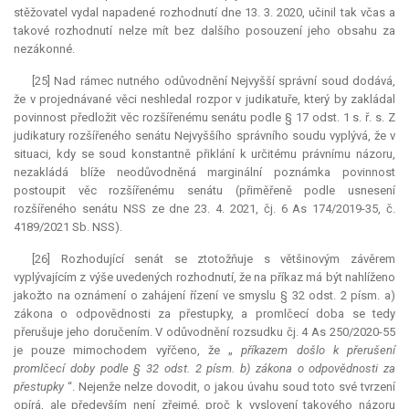
stěžovatel vydal napadené rozhodnutí dne 13. 3. 2020, učinil tak včas a
takové rozhodnutí nelze mít bez dalšího posouzení jeho obsahu za
nezákonné.
[25] Nad rámec nutného odůvodnění Nejvyšší správní soud dodává,
že v projednávané věci neshledal rozpor v judikatuře, který by zakládal
povinnost předložit věc rozšířenému senátu podle § 17 odst. 1 s. ř. s. Z
judikatury rozšířeného senátu Nejvyššího správního soudu vyplývá, že v
situaci, kdy se soud konstantně přiklání k určitému právnímu názoru,
nezakládá blíže neodůvodněná
marginální
poznámka povinnost
postoupit věc rozšířenému senátu (přiměřeně podle usnesení
rozšířeného senátu NSS ze dne 23. 4. 2021, čj. 6 As 174/2019-35, č.
4189/2021 Sb. NSS).
[26] Rozhodující senát se ztotožňuje s většinovým závěrem
vyplývajícím z výše uvedených rozhodnutí, že na příkaz má být nahlíženo
jakožto na oznámení o zahájení řízení ve smyslu § 32 odst. 2 písm. a)
zákona o odpovědnosti za přestupky, a promlčecí doba se tedy
přerušuje jeho doručením. V odůvodnění rozsudku čj. 4 As 250/2020-55
je pouze mimochodem vyřčeno, že „
příkazem došlo k přerušení
promlčecí doby podle § 32 odst. 2 písm. b) zákona o odpovědnosti za
přestupky
“. Nejenže nelze dovodit, o jakou úvahu soud toto své tvrzení
opírá, ale především není zřejmé, proč k vyslovení takového názoru