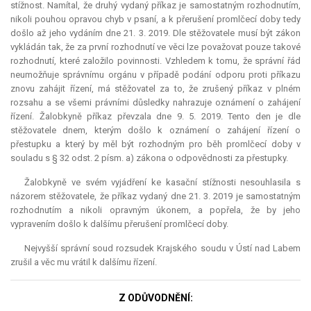
stížnost. Namítal, že druhý vydaný příkaz je samostatným rozhodnutím,
nikoli pouhou opravou chyb v psaní, a k přerušení promlčecí doby tedy
došlo až jeho vydáním dne 21. 3. 2019. Dle stěžovatele musí být zákon
vykládán tak, že za první rozhodnutí ve věci lze považovat pouze takové
rozhodnutí, které založilo povinnosti. Vzhledem k tomu, že správní řád
neumožňuje správnímu orgánu v případě podání odporu proti příkazu
znovu zahájit řízení, má stěžovatel za to, že zrušený příkaz v plném
rozsahu a se všemi právními důsledky nahrazuje oznámení o zahájení
řízení. Žalobkyně příkaz převzala dne 9. 5. 2019. Tento den je dle
stěžovatele dnem, kterým došlo k oznámení o zahájení řízení o
přestupku a který by měl být rozhodným pro běh promlčecí doby v
souladu s § 32 odst. 2 písm. a) zákona o odpovědnosti za přestupky.
Žalobkyně ve svém vyjádření ke kasační stížnosti nesouhlasila s
názorem stěžovatele, že příkaz vydaný dne 21. 3. 2019 je samostatným
rozhodnutím a nikoli opravným úkonem, a popřela, že by jeho
vypravením došlo k dalšímu přerušení promlčecí doby.
Nejvyšší správní soud rozsudek Krajského soudu v Ústí nad Labem
zrušil a věc mu vrátil k dalšímu řízení.
Z ODŮVODNĚNÍ: