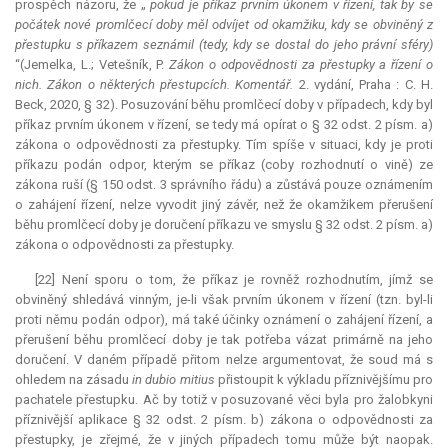
prospěch názoru, že „
pokud je příkaz prvním úkonem v řízení, tak by se
počátek nové promlčecí doby měl odvíjet od okamžiku, kdy se obviněný z
přestupku s příkazem seznámil (tedy, kdy se dostal do jeho právní sféry)
“(Jemelka, L.; Vetešník, P.
Zákon o odpovědnosti za přestupky a řízení o
nich. Zákon o některých přestupcích. Komentář.
2. vydání, Praha : C. H.
Beck, 2020, § 32). Posuzování běhu promlčecí doby v případech, kdy byl
příkaz prvním úkonem v řízení, se tedy má opírat o § 32 odst. 2 písm. a)
zákona o odpovědnosti za přestupky. Tím spíše v situaci, kdy je proti
příkazu podán odpor, kterým se příkaz (coby rozhodnutí o vině) ze
zákona ruší (§ 150 odst. 3 správního řádu) a zůstává pouze oznámením
o zahájení řízení, nelze vyvodit jiný závěr, než že okamžikem přerušení
běhu promlčecí doby je doručení příkazu ve smyslu § 32 odst. 2 písm. a)
zákona o odpovědnosti za přestupky.
[22] Není sporu o tom, že příkaz je rovněž rozhodnutím, jímž se
obviněný shledává vinným, je-li však prvním úkonem v řízení (tzn. byl-li
proti němu podán odpor), má také účinky oznámení o zahájení řízení, a
přerušení běhu promlčecí doby je tak potřeba vázat primárně na jeho
doručení. V daném případě přitom nelze argumentovat, že soud má s
ohledem na zásadu
in dubio mitius
přistoupit k výkladu příznivějšímu pro
pachatele přestupku. Ač by totiž v posuzované věci byla pro žalobkyni
příznivější aplikace § 32 odst. 2 písm. b) zákona o odpovědnosti za
přestupky, je zřejmé, že v jiných případech tomu může být naopak.