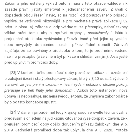
Zákon a jeho ustálený výklad přitom musí v této otázce vzhledem k
zásadě právní jistoty směřovat k jednoznačnému závěru. Z úvah o
dopadech obou řešení navíc, ač na rozdíl od posuzovaného případu,
vyplývá, že většinově příznivější je pro pachatele právě aplikace § 32
odst. 2 písm. a) zákona o odpovědnosti za přestupky, neboť takový
výklad brání tomu, aby si správní orgány „
prodlužovaly
“ lhůtu k
projednání přestupku vydáváním příkazů těsně před jejím uplynutím,
nebo nevyvíjely dostatečnou snahu příkaz řádně doručit. Zároveň
zajišťuje, že se obviněný z přestupku o tom, že je proti němu vedeno
řízení o přestupku (a že v něm byl příkazem shledán vinným),
dozví
ještě
před uplynutím promlčecí doby.
[23] V kontextu běhu promlčecí doby považoval příkaz za oznámení
o zahájení řízení i starý přestupkový zákon, který v § 20 odst. 2 výslovně
stanovil, že
je-li prvním úkonem v řízení vydání příkazu o uložení pokuty,
přerušuje se běh lhůty jeho doručením
. Ačkoli toto ustanovení nová
úprava již neobsahuje, nic nenasvědčuje tomu, že úmyslem zákonodárce
bylo od této koncepce upustit.
[24] V daném případě měl tedy krajský soud ve světle těchto úvah a
především s ohledem na judikaturu citovanou výše dospět k závěru, že k
přerušení promlčecí doby došlo doručením příkazu žalobkyni dne 9. 5.
2019. Jednoletá promlčecí doba tak uplynula dne 9. 5. 2020. Protože