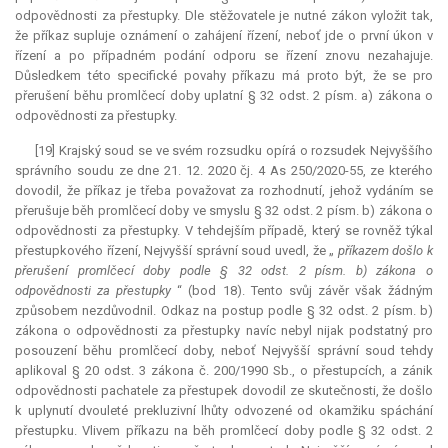
odpovědnosti za přestupky. Dle stěžovatele je nutné zákon vyložit tak,
že příkaz supluje oznámení o zahájení řízení, neboť jde o první úkon v
řízení a po případném podání odporu se řízení znovu nezahajuje.
Důsledkem této specifické povahy příkazu má proto být, že se pro
přerušení běhu promlčecí doby uplatní § 32 odst. 2 písm. a) zákona o
odpovědnosti za přestupky.
[19] Krajský soud se ve svém rozsudku opírá o rozsudek Nejvyššího
správního soudu ze dne 21. 12. 2020 čj. 4 As 250/2020-55, ze kterého
dovodil, že příkaz je třeba považovat za rozhodnutí, jehož vydáním se
přerušuje běh promlčecí doby ve smyslu § 32 odst. 2 písm. b) zákona o
odpovědnosti za přestupky. V tehdejším případě, který se rovněž týkal
přestupkového řízení, Nejvyšší správní soud uvedl, že „
příkazem došlo k
přerušení promlčecí doby podle § 32 odst. 2 písm. b) zákona o
odpovědnosti za přestupky
“ (bod 18). Tento svůj závěr však žádným
způsobem nezdůvodnil. Odkaz na postup podle § 32 odst. 2 písm. b)
zákona o odpovědnosti za přestupky navíc nebyl nijak podstatný pro
posouzení běhu promlčecí doby, neboť Nejvyšší správní soud tehdy
aplikoval § 20 odst. 3 zákona č. 200/1990 Sb., o přestupcích, a zánik
odpovědnosti pachatele za přestupek dovodil ze skutečnosti, že došlo
k uplynutí dvouleté prekluzivní lhůty odvozené od okamžiku spáchání
přestupku. Vlivem příkazu na běh promlčecí doby podle § 32 odst. 2