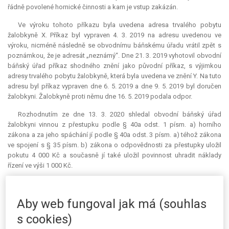
řádně povolené hornické činnosti a kam je vstup zakázán.
Ve výroku tohoto příkazu byla uvedena adresa trvalého pobytu
žalobkyně X. Příkaz byl vypraven 4. 3. 2019 na adresu uvedenou ve
výroku, nicméně následně se obvodnímu báňskému úřadu vrátil zpět s
poznámkou, že je adresát „neznámý“. Dne 21. 3. 2019 vyhotovil obvodní
báňský úřad příkaz shodného znění jako původní příkaz, s výjimkou
adresy trvalého pobytu žalobkyně, která byla uvedena ve znění Y. Na tuto
adresu byl příkaz vypraven dne 6. 5. 2019 a dne 9. 5. 2019 byl doručen
žalobkyni. Žalobkyně proti němu dne 16. 5. 2019 podala odpor.
Rozhodnutím ze dne 13. 3. 2020 shledal obvodní báňský úřad
žalobkyni vinnou z přestupku podle § 40a odst. 1 písm. a) horního
zákona a za jeho spáchání jí podle § 40a odst. 3 písm. a) téhož zákona
ve spojení s § 35 písm. b) zákona o odpovědnosti za přestupky uložil
pokutu 4 000 Kč a současně jí také uložil povinnost uhradit náklady
řízení ve výši 1 000 Kč.
Proti tomuto rozhodnutí obvodního báňského úřadu podala
žalobkyně odvolání, které žalovaný rozhodnutím ze dne 27. 5. 2020
Aby web fungoval jak má (souhlas
zamítl a rozhodnutí prvního stupně potvrdil.
s cookies)
Žalobou podanou u Krajského soudu v Ústí nad Labem se žalobkyně