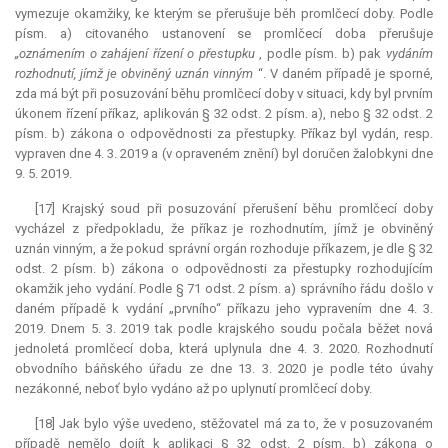
vymezuje okamžiky, ke kterým se přerušuje běh promlčecí doby. Podle
písm. a) citovaného ustanovení se promlčecí doba přerušuje
„oznámením o zahájení řízení o přestupku
, podle písm. b) pak
vydáním
rozhodnutí, jímž je obviněný uznán vinným
“. V daném případě je sporné,
zda má být při posuzování běhu promlčecí doby v situaci, kdy byl prvním
úkonem řízení příkaz, aplikován § 32 odst. 2 písm. a), nebo § 32 odst. 2
písm. b) zákona o odpovědnosti za přestupky. Příkaz byl vydán, resp.
vypraven dne 4. 3. 2019 a (v opraveném znění) byl doručen žalobkyni dne
9. 5. 2019.
[17] Krajský soud při posuzování přerušení běhu promlčecí doby
vycházel z předpokladu, že příkaz je rozhodnutím, jímž je obviněný
uznán vinným, a že pokud správní orgán rozhoduje příkazem, je dle § 32
odst. 2 písm. b) zákona o odpovědnosti za přestupky rozhodujícím
okamžik jeho vydání. Podle § 71 odst. 2 písm. a) správního řádu došlo v
daném případě k vydání „prvního“ příkazu jeho vypravením dne 4. 3.
2019. Dnem 5. 3. 2019 tak podle krajského soudu počala běžet nová
jednoletá promlčecí doba, která uplynula dne 4. 3. 2020. Rozhodnutí
obvodního báňského úřadu ze dne 13. 3. 2020 je podle této úvahy
nezákonné, neboť bylo vydáno až po uplynutí promlčecí doby.
[18] Jak bylo výše uvedeno, stěžovatel má za to, že v posuzovaném
případě nemělo dojít k aplikaci § 32 odst. 2 písm. b) zákona o