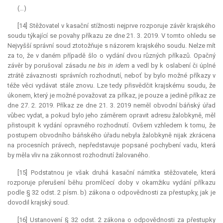
(…)
[14] Stěžovatel v kasační stížnosti nejprve rozporuje závěr krajského
soudu týkající se povahy příkazu ze dne 21. 3. 2019. V tomto ohledu se
Nejvyšší správní soud ztotožňuje s názorem krajského soudu. Nelze mít
za to, že v daném případě šlo o vydání dvou různých příkazů. Opačný
závěr by porušoval zásadu
ne bis in idem
a vedl by k oslabení či úplné
ztrátě závaznosti správních rozhodnutí, neboť by bylo možné příkazy v
téže věci vydávat stále znovu. Lze tedy přisvědčit krajskému soudu, že
úkonem, který je možné považovat za příkaz, je pouze a jedině příkaz ze
dne 27. 2. 2019. Příkaz ze dne 21. 3. 2019 neměl obvodní báňský úřad
vůbec vydat, a pokud bylo jeho záměrem opravit adresu žalobkyně, měl
přistoupit k vydání opravného rozhodnutí. Ovšem vzhledem k tomu, že
postupem obvodního báňského úřadu nebyla žalobkyně nijak zkrácena
na procesních právech, nepředstavuje popsané pochybení vadu, která
by měla vliv na zákonnost rozhodnutí žalovaného.
[15] Podstatnou je však druhá kasační námitka stěžovatele, která
rozporuje přerušení běhu promlčecí doby v okamžiku vydání příkazu
podle § 32 odst. 2 písm. b) zákona o odpovědnosti za přestupky, jak je
dovodil krajský soud.
[16] Ustanovení § 32 odst. 2 zákona o odpovědnosti za přestupky