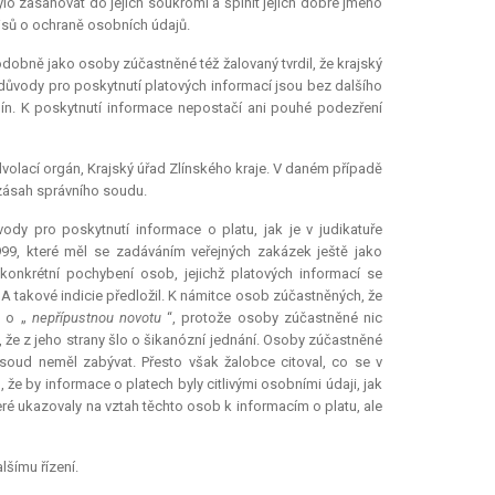
ylo zasahovat do jejich soukromí a špinit jejich dobré jméno
pisů o ochraně osobních údajů.
dobně jako osoby zúčastněné též žalovaný tvrdil, že krajský
e důvody pro poskytnutí platových informací jsou bez dalšího
lín. K poskytnutí informace nepostačí ani pouhé podezření
volací orgán, Krajský úřad Zlínského kraje. V daném případě
 zásah správního soudu.
dy pro poskytnutí informace o platu, jak je v judikatuře
99, které měl se zadáváním veřejných zakázek ještě jako
konkrétní pochybení osob, jejichž platových informací se
. A takové
indicie
předložil. K námitce osob zúčastněných, že
e o „
nepřípustnou novotu
“, protože osoby zúčastněné nic
 že z jeho strany šlo o šikanózní jednání. Osoby zúčastněné
 soud neměl zabývat. Přesto však žalobce citoval, co se v
e by informace o platech byly citlivými osobními údaji, jak
eré ukazovaly na vztah těchto osob k informacím o platu, ale
lšímu řízení.