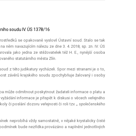
tavního soudu IV. ÚS 1378/16
rostředků se opakovaně vyslovil Ústavní soud. Stalo se tak
 na něm navazujícím nálezu ze dne 3. 4. 2018, sp. zn. IV. ÚS
rovala jako jedna ze stěžovatelek též H. E., nynější osoba
ovaného statutárního města Zlín.
soud z této judikatury vycházeli. Spor mezi stranami je o to,
ávnost závěrů krajského soudu zpochybňuje žalovaný i osoby
oba může odmítnout poskytnout žadateli informace o platu a
vyžádání informace je přispět k diskusi o věcech veřejného
oly či poslání dozoru veřejnosti či roli tzv. „
společenského
ínek neprobíhá vždy samostatně, v nějaké krystalicky čisté
podmínek bude nezřídka provázáno a naplnění jednotlivých