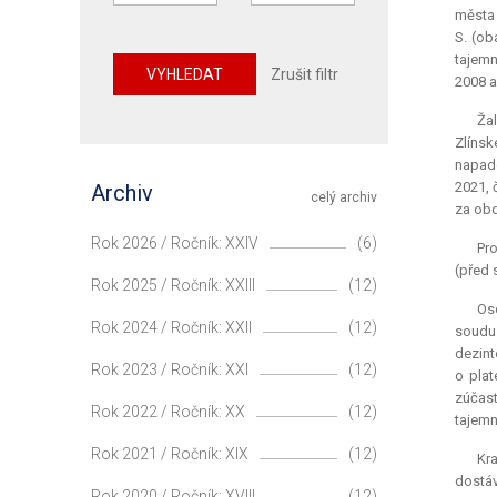
města 
S. (ob
tajemn
VYHLEDAT
Zrušit filtr
2008 a
Žal
Zlínsk
napade
2021, 
Archiv
celý archiv
za obd
Rok 2026 / Ročník: XXIV
(6)
Pro
(před 
Rok 2025 / Ročník: XXIII
(12)
Os
Rok 2024 / Ročník: XXII
(12)
soudu 
dezint
Rok 2023 / Ročník: XXI
(12)
o plat
zúčast
Rok 2022 / Ročník: XX
(12)
tajemn
Rok 2021 / Ročník: XIX
(12)
Kra
dostáv
Rok 2020 / Ročník: XVIII
(12)