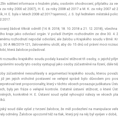
Zlín sdělení informace o hrubém platu, osobním ohodnocení, příplatku za vede
a za roky 2000 až 2007), H. E. za roky 2008 až 2017 a M. K. za roky 2007 až 
ík, H. E. byla v letech 2008 až 2017 tajemnicí, J. S. byl ředitelem městské poli
ž 2017.
ovaný žádost třikrát odmítl (14. 8. 2018, 18. 10. 2018 a 21. 12. 2018), všechn
ého kraje jako odvolací orgán. V pořadí čtvrtým rozhodnutím ze dne 30. 4. 
nému rozhodnutí nepodal odvolání, ale žalobu u Krajského soudu v Brně. Kr
čj. 30 A 88/2019-121, žalovanému uložil, aby do 15 dnů od právní moci rozsud
obí, která žalobce požadoval.
ti rozsudku krajského soudu podaly kasační stížnost tři osoby, o jejichž příj
správními soudy tyto osoby vystupují jako osoby zúčastněné na řízení, dále t
oby zúčastněné nesouhlasily s argumentací krajského soudu, kterou považov
již jen jejich vrcholné postavení ve veřejné správě bylo důvodem pro pos
erpretoval test proporcionality, který v těchto věcech prosazuje
judikatura
Ústa
ech, byly jen fráze o veřejné kontrole. Ostatně ústavní stížnost, o které 
něných, konkrétně H. E. Ústavní soud vydal vyhovující nálezy ve věcech pla
íků.
jský soud dále vyšel z tvrzení žalobce, že měl podezření na manipulace ve
aly odměny. Žalobce upozornil též na tlak, který prý na něj byl vyvíjen v době