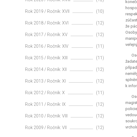
koneč
hospod
Rok 2019 / Ročník: XVII
(10)
respek
zúčast
Rok 2018 / Ročník: XVI
(12)
že pác
Osoby 
Rok 2017 / Ročník: XV
(12)
manipu
veřejn
Rok 2016 / Ročník: XIV
(11)
Oso
Rok 2015 / Ročník: XIII
(11)
žadat
případ
Rok 2014 / Ročník: XII
(12)
neměly
splněn
Rok 2013 / Ročník: XI
(12)
k info
Rok 2012 / Ročník: X
(11)
Os
magist
Rok 2011 / Ročník: IX
(12)
polici
vedouc
Rok 2010 / Ročník: VIII
(12)
soukro
vrchol
Rok 2009 / Ročník: VII
(12)