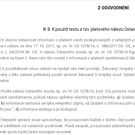
Z ODŮVODNĚNÍ:
III. B. K použití testu z tzv. platového nálezu Ús
] K otázce ústavnosti informací o platech osob poskytovaných z veřejných p
a v nálezu ze dne 17. 10. 2017, sp. zn. IV. ÚS 1378/16, č. 188/2017 Sb. ÚS, a
6, č. 64/2018 Sb. ÚS. V nálezu Ústavního soudu sp. zn. IV. ÚS 1378/16 figu
něná na řízení 2. Navíc tam šlo rovněž o informace o platech zaměstnanců žal
] O použitelnosti obou nálezů na nynější věc není pochyb. Žalovaný i krajský 
věry z této ústavní judikatury použil správně žalovaný či krajský soud. Spr
něné.
] Podle nálezu Ústavního soudu sp. zn. IV. ÚS 1378/16, bod 125, povinná os
ách zaměstnance, pokud nejsou splněny všechny tyto podmínky:
a)
účelem 
;
b)
informace samotná se týká veřejného zájmu;
c)
žadatel o informaci plní úk
ího psa
“;
d)
informace existuje a je dostupná.
] Nejvyšší správní soud upozorňuje, že posuzování každé z těchto čtyř podm
 oddělené od ostatních podmínek. Právě naopak, posuzování jednotlivých 
ek spolu bude často navzájem souviset.