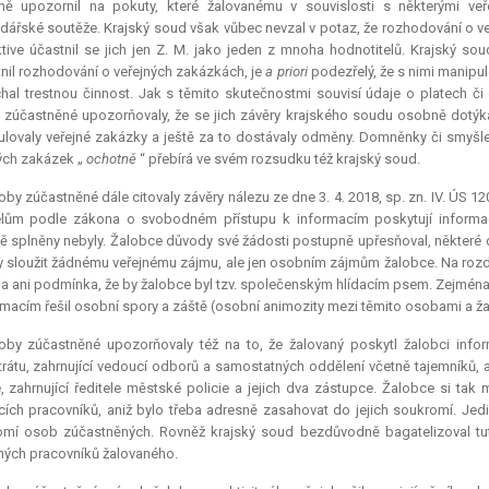
ně upozornil na pokuty, které žalovanému v souvislosti s některými v
ářské soutěže. Krajský soud však vůbec nevzal v potaz, že rozhodování o v
tive účastnil se jich jen Z. M. jako jeden z mnoha hodnotitelů. Krajský sou
nil rozhodování o veřejných zakázkách, je
a priori
podezřelý, že s nimi manipul
hal trestnou činnost. Jak s těmito skutečnostmi souvisí údaje o platech 
zúčastněné upozorňovaly, že se jich závěry krajského soudu osobně dotýkají
lovaly veřejné zakázky a ještě za to dostávaly odměny. Domněnky či smyšl
ých zakázek „
ochotně
“ přebírá ve svém rozsudku též krajský soud.
by zúčastněné dále citovaly závěry nálezu ze dne 3. 4. 2018, sp. zn. IV. ÚS 
elům podle zákona o svobodném přístupu k informacím poskytují informac
ě splněny nebyly. Žalobce důvody své žádosti postupně upřesňoval, některé 
 sloužit žádnému veřejnému zájmu, ale jen osobním zájmům žalobce. Na rozd
a ani podmínka, že by žalobce byl tzv. společenským hlídacím psem. Zejména 
rmacím řešil osobní spory a záště (osobní animozity mezi těmito osobami a žal
oby zúčastněné upozorňovaly též na to, že žalovaný poskytl žalobci infor
rátu, zahrnující vedoucí odborů a samostatných oddělení včetně tajemníků, 
e, zahrnující ředitele městské policie a jejich dva zástupce. Žalobce si ta
ích pracovníků, aniž bylo třeba adresně zasahovat do jejich soukromí. Jed
mí osob zúčastněných. Rovněž krajský soud bezdůvodně bagatelizoval tuto
ných pracovníků žalovaného.