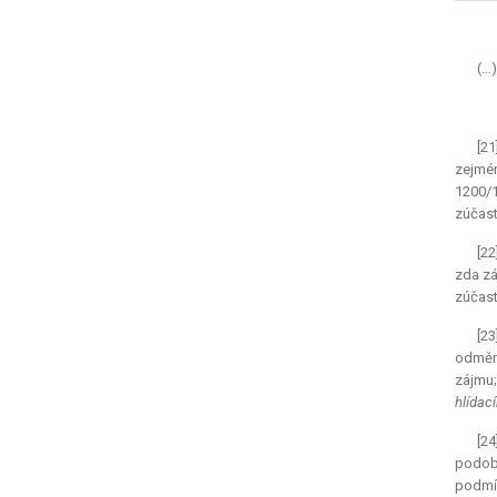
(…)
[21
zejmén
1200/1
zúčast
[22
zda zá
zúčast
[23
odměn
zájmu
hlídac
[24
podobě
podmín