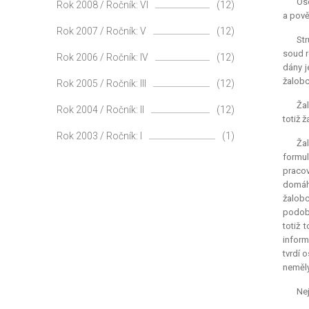
Oso
Rok 2008 / Ročník: VI
(12)
a pově
Rok 2007 / Ročník: V
(12)
Str
soud r
Rok 2006 / Ročník: IV
(12)
dány j
žalobc
Rok 2005 / Ročník: III
(12)
Žal
Rok 2004 / Ročník: II
(12)
totiž 
Rok 2003 / Ročník: I
(1)
Ža
formul
pracov
domáhá
žalobc
podobn
totiž 
inform
tvrdí 
neměly
Nej