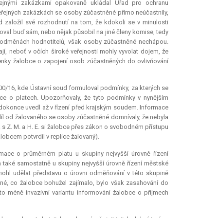
eřejnými zakázkami opakovaně ukládal Úřad pro ochranu
eřejných zakázkách se osoby zúčastněné přímo neúčastnily,
d založil své rozhodnutí na tom, že kdokoli se v minulosti
oval buď sám, nebo nějak působil na jiné členy komise, tedy
či odměnách hodnotitelů, však osoby zúčastněné nechápou.
, neboť v očích široké veřejnosti mohly vyvolat dojem, že
enky žalobce o zapojení osob zúčastněných do ovlivňování
1200/16, kde Ústavní soud formuloval podmínky, za kterých se
e o platech. Upozorňovaly, že tyto podmínky v nynějším
dokonce uvedl až v řízení před krajským soudem. Informace
íl od žalovaného se osoby zúčastněné domnívaly, že nebyla
s Z. M. a H. E. si žalobce přes zákon o svobodném přístupu
obcem potvrdil v replice žalovaný).
mace o průměrném platu u skupiny nejvyšší úrovně řízení
a také samostatně u skupiny nejvyšší úrovně řízení městské
k mohl udělat představu o úrovni odměňování v této skupině
iné, co žalobce bohužel zajímalo, bylo však zasahování do
 méně invazivní variantu informování žalobce o příjmech