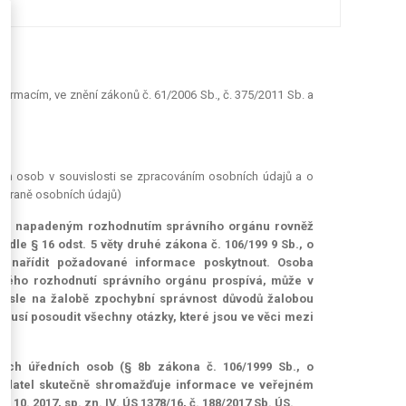
formacím, ve znění zákonů č. 61/2006 Sb., č. 375/2011 Sb. a
kých osob v souvislosti se zpracováním osobních údajů a o
ochraně osobních údajů)
oli s napadeným rozhodnutím správního orgánu rovněž
 podle § 16 odst. 5 věty druhé zákona č. 106/199 9 Sb., o
 nařídit požadované informace poskytnout. Osoba
eného rozhodnutí správního orgánu prospívá, může v
ávisle na žalobě zpochybní správnost důvodů žalobou
musí posoudit všechny otázky, které jsou ve věci mezi
atech úředních osob (§ 8b zákona č. 106/1999 Sb., o
e žadatel skutečně shromažďuje informace ve veřejném
0. 2017, sp. zn. IV. ÚS 1378/16, č. 188/2017 Sb. ÚS.