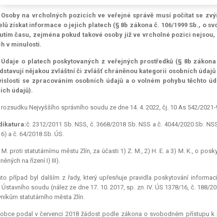
I. Osoby na vrcholných pozicích ve veřejné správě musí počítat se zv
lů získat informace o jejich platech (§ 8b zákona č. 106/1999 Sb., o 
nutím času, zejména pokud takové osoby již ve vrcholné pozici nejsou, 
h v minulosti.
. Údaje o platech poskytovaných z veřejných prostředků (§ 8b zákona
stavují nějakou zvláštní či zvlášť chráněnou kategorii osobních údajů 
vislosti se zpracováním osobních údajů a o volném pohybu těchto údaj
ích údajů).
 rozsudku Nejvyššího správního soudu ze dne 14. 4. 2022, čj. 10 As 542/2021-
dikatura:
č. 2312/2011 Sb. NSS, č. 3668/2018 Sb. NSS a č. 4044/2020 Sb. NSS;
6) a č. 64/2018 Sb. ÚS.
. M. proti statutárnímu městu Zlín, za účasti 1) Z. M., 2) H. E. a 3) M. K., o p
ěných na řízení I) III).
to případ byl dalším z řady, který upřesňuje pravidla poskytování informací
 Ústavního soudu (nález ze dne 17. 10. 2017, sp. zn. IV. ÚS 1378/16, č. 188/
níkům statutárního města Zlín.
lobce podal v červenci 2018 žádost podle zákona o svobodném přístupu k i