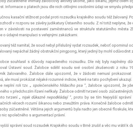
by zúčastněné vnímaly žalobcovy aktivity úkorně, jako šikanu, jejímž cílem b
st. Informace o platech jsou dle nich citlivými osobními údaji ve smyslu před
učnou kasační stížnost podal proti rozsudku krajského soudu též žalovaný. Po
ozhodl v rozporu se závěry judikatury Ústavního soudu. Z ní totiž neplyne, ž
en v závislosti na postavení zaměstnanců ve struktuře statutárního města Z
e o údajné manipulaci s veřejnými zakázkami.
ovaný též namítal, že soud nebyl příslušný vydat rozsudek, neboť opominul od
žalovaný nepáchal žádný obstrukční pingpong, který jediný by mohl odůvodnit
lobce souhlasil s důvody napadeného rozsudku. Dle něj byly naplněny důvo
oval Ústavní soud. Žalobce sdělil soudu své osobní zkušenosti z roku 19
ník žalovaného. Žalobce dále upozornil, že v žádosti nemusí prokazovat 
, ale musí prokázat nějaké rozumné
indicie
, které na tato pochybení ukazují
e neplní roli tzv. „
společenského hlídacího psa
“, žalobce upozornil, že jd
ého v předchozím řízení neříkaly. Žalobce odmítl tvrzení osob zúčastněných,
toto tvrzení „
nijak důkazně nepodkládají
“, proto by se tím Nejvyšší správní
ačních věcech rozumí šikanou nebo zneužitím práva. Konečně žalobce odmítl, ž
osoby zúčastněné. Většina jejich argumentů byla nadto jen obecné floskule, kt
 nic společného s argumentací právní.
vyšší správní soud rozsudek Krajského soudu v Brně zrušil a věc mu vrátil k da