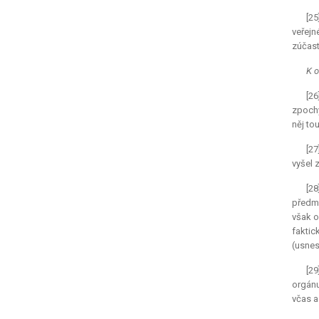
[2
veřejn
zúčast
K o
[26
zpochy
něj to
[27
vyšel 
[2
předmě
však o
faktic
(usnes
[2
orgánu
včas a