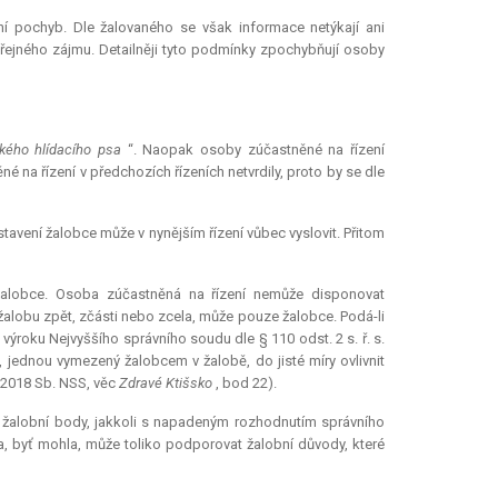
í pochyb. Dle žalovaného se však informace netýkají ani
eřejného zájmu. Detailněji tyto podmínky zpochybňují osoby
kého hlídacího psa
“. Naopak osoby zúčastněné na řízení
 na řízení v předchozích řízeních netvrdily, proto by se dle
tavení žalobce může v nynějším řízení vůbec vyslovit. Přitom
 žalobce. Osoba zúčastněná na řízení nemůže disponovat
t žalobu zpět, zčásti nebo zcela, může pouze žalobce. Podá-li
ýroku Nejvyššího správního soudu dle § 110 odst. 2 s. ř. s.
, jednou vymezený žalobcem v žalobě, do jisté míry ovlivnit
8/2018 Sb. NSS, věc
Zdravé Ktišsko
, bod 22).
 žalobní body, jakkoli s napadeným rozhodnutím správního
, byť mohla, může toliko podporovat žalobní důvody, které