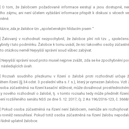
5] O tom, že žalobcem požadované informace existují a jsou dostupné, nen
ého zájmu, ani není účelem vyžádání informace přispět k diskusi o věcech v
něné.
tázce, zda je žalobce tzv. „
společenským hlídacím psem
“
] Žalovaný v rozhodnutí nezpochybnil, že žalobce plní roli tzv. „
společens
bnily i tuto podmínku. Žalobce k tomu uvádí, že nic takového osoby zúčastněné
uto otázkou neměl Nejvyšší správní soud vůbec zabývat.
] Nejvyšší správní soud proto musel nejprve zvážit, zda se ke zpochybnění pos
z následujících úvah.
8] Rozsah soudního přezkumu v řízení o žalobě proti rozhodnutí určuje
tem řízení (§ 34 odst. 3 poslední věta s. ř. s.), který je vymezen žalobou. Vzí
soba zúčastněná na řízení kasační stížnost, může dosáhnout prostřednictvím v
ky nového rozhodnutí o žalobě, tj. v tomto rozsahu tedy může předmět řízení
ení rozšířeného senátu NSS ze dne 5. 12. 2017, čj. 2 As 196/2016-123, č. 366
9] Pokud osoba zúčastněná na řízení není žalobcem, nemůže ani rozhojňovat
 rovněž nesouhlasí. Pokud totiž osoba zúčastněná na řízení žalobu nepodala
 řádně uplatnil žalobce.