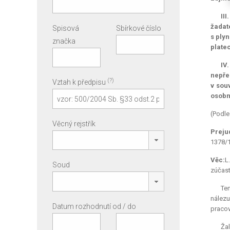
II
žadate
Spisová
Sbírkové číslo
s ply
značka
platec
IV
nepřed
(?)
Vztah k předpisu
v sou
osobn
(Podle
Věcný rejstřík
Preju
1378/1
Věc:
L
Soud
zúčastn
Ten
nálezu
Datum rozhodnutí od / do
pracov
Ža