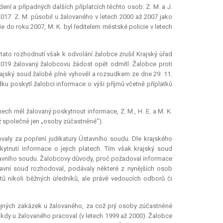
ní a případných dalších příplatcích těchto osob: Z. M. a J.
2017. Z. M. působil u žalovaného v letech 2000 až 2007 jako
cie do roku 2007, M. K. byl ředitelem městské policie v letech
a tato rozhodnutí však k odvolání žalobce zrušil Krajský úřad
2019 žalovaný žalobcovu žádost opět odmítl. Žalobce proti
ajský soud žalobě plně vyhověl a rozsudkem ze dne 29. 11.
ku poskytl žalobci informace o výši příjmů včetně příplatků
mech měl žalovaný poskytnout informace, Z. M., H. E. a M. K.
éž společně jen „osoby zúčastněné“).
aly za popření judikatury Ústavního soudu. Dle krajského
kytnutí informace o jejich platech. Tím však krajský soud
vního soudu. Žalobcovy důvody, proč požadoval informace
Ústavní soud rozhodoval, podávaly některé z nynějších osob
tů nikoli běžných úředníků, ale právě vedoucích odborů či
řejných zakázek u žalovaného, za což prý osoby zúčastněné
, kdy u žalovaného pracoval (v letech 1999 až 2000). Žalobce