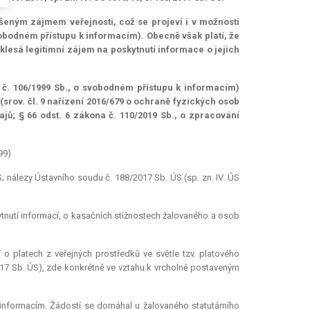
ýšeným zájmem veřejnosti, což se projeví i v možnosti
svobodném přístupu k informacím). Obecně však platí, že
klesá legitimní zájem na poskytnutí informace o jejich
 č. 106/1999 Sb., o svobodném přístupu k informacím)
(srov. čl. 9 nařízení 2016/679 o ochraně fyzických osob
ů; § 66 odst. 6 zákona č. 110/2019 Sb., o zpracování
99)
 nálezy Ústavního soudu č. 188/2017 Sb. ÚS (sp. zn. IV. ÚS
oskytnutí informací, o kasačních stížnostech žalovaného a osob
 o platech z veřejných prostředků ve světle tzv. platového
2017 Sb. ÚS), zde konkrétně ve vztahu k vrcholně postaveným
nformacím. Žádostí se domáhal u žalovaného statutárního