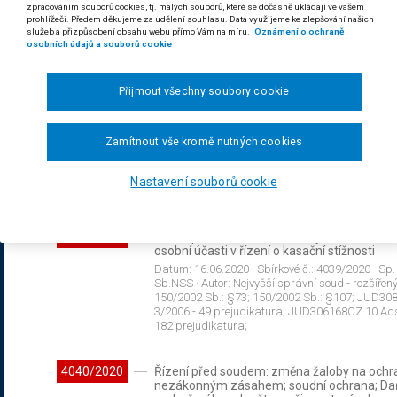
zpracováním souborů cookies, tj. malých souborů, které se dočasně ukládají ve vašem
Datum:
03.06.2020
· Sbírkové č.:
4037/2020
· Sp.
prohlížeči. Předem děkujeme za udělení souhlasu. Data využijeme ke zlepšování našich
Sb.NSS
· Autor:
Nejvyšší správní soud - senát (os
služeb a přizpůsobení obsahu webu přímo Vám na míru.
Oznámení o ochraně
586/1992 Sb.: §4 odst.1 písm.b) do 31.1.2016; 8
osobních údajů a souborů cookie
JUD47583CZ 8 Afs 3/2005 - 59; JUD132938CZ 2 A
Přijmout všechny soubory cookie
4038/2020
Řízení před soudem: aktivní legitimace eko
Datum:
28.02.2020
· Sbírkové č.:
4038/2020
· Sp.
Sb.NSS
· Autor:
Nejvyšší správní soud - senát (os
Zamítnout vše kromě nutných cookies
17/1992 Sb.: §13; 100/2001 Sb.: §4 odst.1 písm
prejudikatura; JUD146571CZ 8 As 47/2005 - 86 
JUD239494CZ 8 As 8/2011 - 66 prejudikatura; 
Nastavení souborů cookie
JUD347581CZ 3 As 126/2016 - 38 prejudikatura
4039/2020
Řízení před soudem: odkladný účinek ve vzt
osobní účasti v řízení o kasační stížnosti
Datum:
16.06.2020
· Sbírkové č.:
4039/2020
· Sp.
Sb.NSS
· Autor:
Nejvyšší správní soud - rozšířen
150/2002 Sb.: §73; 150/2002 Sb.: §107; JUD30
3/2006 - 49 prejudikatura; JUD306168CZ 10 Ads
182 prejudikatura;
4040/2020
Řízení před soudem: změna žaloby na ochra
nezákonným zásahem; soudní ochrana; Daň 