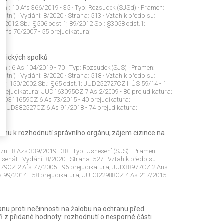
 zn.:
10 Afs 366/2019 - 35
· Typ:
Rozsudek (SJSd)
· Pramen:
tatní)
· Vydání:
8/2020
· Strana:
513
· Vztah k předpisu:
9/2012 Sb.: §506 odst.1; 89/2012 Sb.: §3058 odst.1;
fs 70/2007 - 55 prejudikatura;
logických spolků
 zn.:
6 As 104/2019 - 70
· Typ:
Rozsudek (SJS)
· Pramen:
tatní)
· Vydání:
8/2020
· Strana:
518
· Vztah k předpisu:
.b); 150/2002 Sb.: §65 odst.1; JUD252727CZ I. ÚS 59/14 - 1
prejudikatura; JUD163095CZ 7 As 2/2009 - 80 prejudikatura;
JUD311659CZ 6 As 73/2015 - 40 prejudikatura;
; JUD382527CZ 6 As 91/2018 - 74 prejudikatura;
ahu k rozhodnutí správního orgánu; zájem cizince na
 zn.:
8 Azs 339/2019 - 38
· Typ:
Usnesení (SJS)
· Pramen:
ý senát
· Vydání:
8/2020
· Strana:
527
· Vztah k předpisu:
879CZ 2 Afs 77/2005 - 96 prejudikatura; JUD38977CZ 2 Ans
 99/2014 - 58 prejudikatura; JUD322988CZ 4 As 217/2015 -
nu proti nečinnosti na žalobu na ochranu před
z přidané hodnoty: rozhodnutí o nesporné části