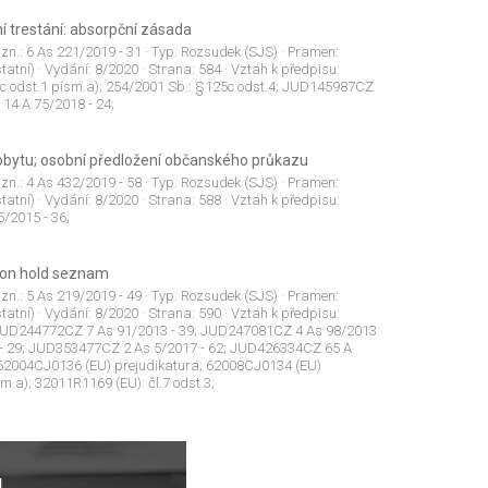
í trestání: absorpční zásada
 zn.:
6 As 221/2019 - 31
· Typ:
Rozsudek (SJS)
· Pramen:
tatní)
· Vydání:
8/2020
· Strana:
584
· Vztah k předpisu:
5c odst.1 písm.a); 254/2001 Sb.: §125c odst.4; JUD145987CZ
14 A 75/2018 - 24;
obytu; osobní předložení občanského průkazu
 zn.:
4 As 432/2019 - 58
· Typ:
Rozsudek (SJS)
· Pramen:
tatní)
· Vydání:
8/2020
· Strana:
588
· Vztah k předpisu:
/2015 - 36;
; on hold seznam
 zn.:
5 As 219/2019 - 49
· Typ:
Rozsudek (SJS)
· Pramen:
tatní)
· Vydání:
8/2020
· Strana:
590
· Vztah k předpisu:
 JUD244772CZ 7 As 91/2013 - 39; JUD247081CZ 4 As 98/2013
 - 29; JUD353477CZ 2 As 5/2017 - 62; JUD426334CZ 65 A
 62004CJ0136 (EU) prejudikatura; 62008CJ0134 (EU)
m.a); 32011R1169 (EU): čl.7 odst.3;