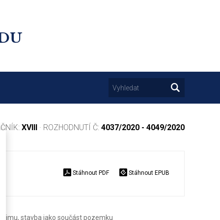
UDU
OČNÍK:
XVIII
· ROZHODNUTÍ Č:
4037/2020 - 4049/2020
Stáhnout PDF
Stáhnout EPUB
 příjmu, stavba jako součást pozemku