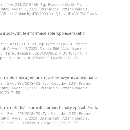
 zn.:
1 As 311/2019 - 68
· Typ:
Rozsudek (SJS)
· Pramen:
tatní)
· Vydání:
8/2020
· Strana:
559
· Vztah k předpisu:
: §35 odst.2 písm.h); 478/2000 Sb.: §1b; JUD430179CZ 46 A
ění poskytnuté informace; role "společenského
 zn.:
2 As 88/2019 - 29
· Typ:
Rozsudek (SJS)
· Pramen:
tatní)
· Vydání:
8/2020
· Strana:
566
· Vztah k předpisu:
 - 1 prejudikatura; JUD359338CZ IV. ÚS 1378/16 - 4
 prejudikatura; JUD275889CZ 8 As 55/2012 - 62
podmínek mezi agenturními a kmenovými zaměstnanci
 zn.:
2 Ads 335/2018 - 32
· Typ:
Rozsudek (SJS)
· Pramen:
tatní)
· Vydání:
8/2020
· Strana:
579
· Vztah k předpisu:
0/2017 - 55;
tí; mimořádná okamžitá pomoc; tulácký způsob života
 zn.:
2 Ads 258/2018 - 70
· Typ:
Rozsudek (SJS)
· Pramen:
tatní)
· Vydání:
8/2020
· Strana:
580
· Vztah k předpisu:
 §21 odst.1; JUD358681CZ 6 Ads 288/2017 - 27;