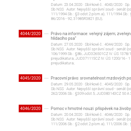
Datum:
23.04.2020
· Sbírkové č.:
4043/2020
· Sp.
Sb.NSS
· Autor:
Nejvyšší správní soud - senát (os
111/1994 Sb.: §3 odst.2 písm.a); 111/1994 Sb.
86/2016 - 92; 31985R3821 (EU);
4044/2020
Právo na informace: veřejný zájem; zveřejn
hlídacího psa"
Datum:
27.05.2020
· Sbírkové č.:
4044/2020
· Sp.
Sb.NSS
· Autor:
Nejvyšší správní soud - senát (os
106/1999 Sb.: §8b; JUD326501CZ IV. ÚS 1378/16
prejudikatura; JUD371115CZ IV. ÚS 1200/16 - 1
prejudikatura;
4045/2020
Pracovní právo: srovnatelnost mzdových 
Datum:
29.05.2020
· Sbírkové č.:
4045/2020
· Sp.
Sb.NSS
· Autor:
Nejvyšší správní soud - senát (os
262/2006 Sb.: §309 odst.5; JUD383143CZ 50 A 3
4046/2020
Pomoc v hmotné nouzi: příspěvek na živoby
Datum:
20.04.2020
· Sbírkové č.:
4046/2020
· Sp.
Sb.NSS
· Autor:
Nejvyšší správní soud - senát (os
111/2006 Sb.: §2 odst.2 písm.a); 111/2006 Sb.: