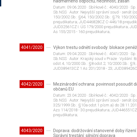
nadměrného odpočtu; nečinnost; zásah
Datum:
09.06.2020
· Sbírkové č.:
4040/2020
· Sp.
Sb.NSS
· Autor:
Nejvyšší správní soud - senát (os
150/2002 Sb.: §64; 150/2002 Sb.: §79; 150/200
prejudikatura; JUD446828CZ C-446/18 prejudika
JUD32561CZ I. ÚS 179/2000 prejudikatura; JU
As 155/2015 - 160 prejudikatura;
4041/2020
Výkon trestu odnětí svobody: blokace peně
Datum:
09.04.2020
· Sbírkové č.:
4041/2020
· Sp.
Sb.NSS
· Autor:
Krajský soud v Praze
· Vydání:
8
odst.4; 10/2000 Sb.: §8 odst.2; 10/2000 Sb.: §9
JUD389413CZ 1 As 201/2018 - 23; JUD389426CZ
4042/2020
Mezinárodní ochrana: povinnost posoudit dů
občanů EU
Datum:
23.04.2020
· Sbírkové č.:
4042/2020
· Sp.
Sb.NSS
· Autor:
Nejvyšší správní soud - senát (os
325/1999 Sb.: §10a odst.1 písm.a) do 28.11.20
Azs 114/2018 - 30 prejudikatura; JUD446551CZ 
prejudikatura;
4043/2020
Doprava: dodržování stanovené doby řízení
Správní trestání: silniční doprava