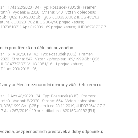
 zn.:
1 Afs 22/2020 - 34
· Typ:
Rozsudek (SJSd)
· Pramen:
tatní)
· Vydání:
8/2020
· Strana:
540
· Vztah k předpisu:
2 Sb.: §82; 150/2002 Sb.: §85; JUD33630CZ II. ÚS 455/03
tura; JUD32017CZ II. ÚS 384/98 prejudikatura;
D107351CZ 1 Aps 3/2006 - 69 prejudikatura; JUD362737CZ 7
žních prostředků na účtu odsouzeného
 zn.:
51 A 36/2019 - 42
· Typ:
Rozsudek (SJS)
· Pramen:
/2020
· Strana:
547
· Vztah k předpisu:
169/1999 Sb.: §25
; JUD347723CZ IV. ÚS 1351/16 - 1 prejudikatura;
 1 As 200/2018 - 26;
vody udělení mezinárodní ochrany vůči třetí zemi i u
 zn.:
1 Azs 43/2020 - 24
· Typ:
Rozsudek (SJS)
· Pramen:
tatní)
· Vydání:
8/2020
· Strana:
554
· Vztah k předpisu:
19; 325/1999 Sb.: §25 písm.i) do 28.11.2019; JUD372641CZ 2
7 Azs 267/2019 - 19 prejudikatura; 62015CJ0182 (EU)
 vozidla, bezpečnostních přestávek a doby odpočinku;