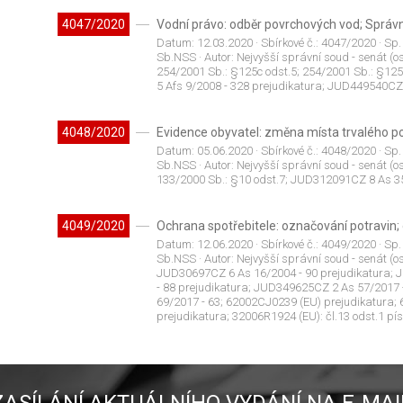
4047/2020
Vodní právo: odběr povrchových vod; Správn
Datum:
12.03.2020
· Sbírkové č.:
4047/2020
· Sp.
Sb.NSS
· Autor:
Nejvyšší správní soud - senát (os
254/2001 Sb.: §125c odst.5; 254/2001 Sb.: §12
5 Afs 9/2008 - 328 prejudikatura; JUD449540CZ 
4048/2020
Evidence obyvatel: změna místa trvalého p
Datum:
05.06.2020
· Sbírkové č.:
4048/2020
· Sp.
Sb.NSS
· Autor:
Nejvyšší správní soud - senát (os
133/2000 Sb.: §10 odst.7; JUD312091CZ 8 As 35
4049/2020
Ochrana spotřebitele: označování potravin
Datum:
12.06.2020
· Sbírkové č.:
4049/2020
· Sp.
Sb.NSS
· Autor:
Nejvyšší správní soud - senát (os
JUD30697CZ 6 As 16/2004 - 90 prejudikatura;
- 88 prejudikatura; JUD349625CZ 2 As 57/2017
69/2017 - 63; 62002CJ0239 (EU) prejudikatura;
prejudikatura; 32006R1924 (EU): čl.13 odst.1 pís