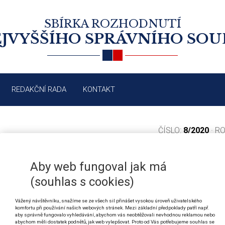
SBÍRKA ROZHODNUTÍ
JVYŠŠÍHO SPRÁVNÍHO SO
REDAKČNÍ RADA
KONTAKT
ČÍSLO:
8/2020
· R
Aby web fungoval jak má
OBSAH VYDÁNÍ 8/2020
(souhlas s cookies)
Vážený návštěvníku, snažíme se ze všech sil přinášet vysokou úroveň uživatelského
komfortu při používání našich webových stránek. Mezi základní předpoklady patří např.
aby správně fungovalo vyhledávání, abychom vás neobtěžovali nevhodnou reklamou nebo
4037/2020
Daň z příjmů: osvobození od daně, zdanění
abychom měli dostatek podnětů, jak web vylepšovat. Proto od Vás potřebujeme souhlas se