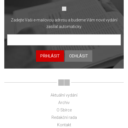
Zadejte Vaši e-mailovou adresu a budeme Vám nové vydání
zasílat automaticky.
PŘIHLÁSIT
ODHLÁSIT
Aktuální vydání
Archiv
O Sbírce
Redakční rada
Kontakt