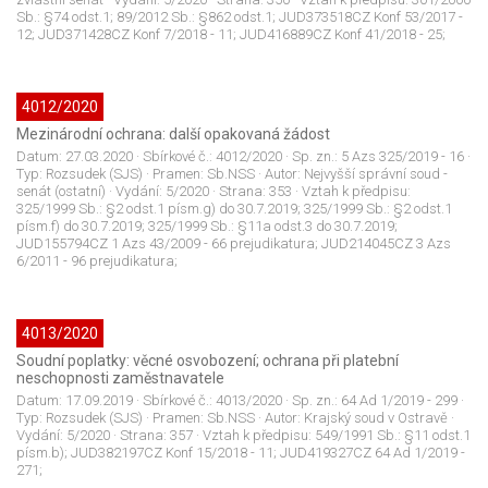
Sb.: §74 odst.1; 89/2012 Sb.: §862 odst.1; JUD373518CZ Konf 53/2017 -
12; JUD371428CZ Konf 7/2018 - 11; JUD416889CZ Konf 41/2018 - 25;
4012/2020
Mezinárodní ochrana: další opakovaná žádost
Datum:
27.03.2020
· Sbírkové č.:
4012/2020
· Sp. zn.:
5 Azs 325/2019 - 16
·
Typ:
Rozsudek (SJS)
· Pramen:
Sb.NSS
· Autor:
Nejvyšší správní soud -
senát (ostatní)
· Vydání:
5/2020
· Strana:
353
· Vztah k předpisu:
325/1999 Sb.: §2 odst.1 písm.g) do 30.7.2019; 325/1999 Sb.: §2 odst.1
písm.f) do 30.7.2019; 325/1999 Sb.: §11a odst.3 do 30.7.2019;
JUD155794CZ 1 Azs 43/2009 - 66 prejudikatura; JUD214045CZ 3 Azs
6/2011 - 96 prejudikatura;
4013/2020
Soudní poplatky: věcné osvobození; ochrana při platební
neschopnosti zaměstnavatele
Datum:
17.09.2019
· Sbírkové č.:
4013/2020
· Sp. zn.:
64 Ad 1/2019 - 299
·
Typ:
Rozsudek (SJS)
· Pramen:
Sb.NSS
· Autor:
Krajský soud v Ostravě
·
Vydání:
5/2020
· Strana:
357
· Vztah k předpisu:
549/1991 Sb.: §11 odst.1
písm.b); JUD382197CZ Konf 15/2018 - 11; JUD419327CZ 64 Ad 1/2019 -
271;