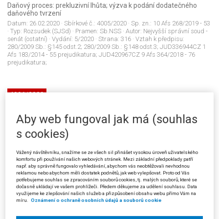
Daňový proces: prekluzivní lhůta; výzva k podání dodatečného
daňového tvrzení
Datum:
26.02.2020
· Sbírkové č.:
4005/2020
· Sp. zn.:
10 Afs 268/2019 - 53
· Typ:
Rozsudek (SJSd)
· Pramen:
Sb.NSS
· Autor:
Nejvyšší správní soud -
senát (ostatní)
· Vydání:
5/2020
· Strana:
316
· Vztah k předpisu:
280/2009 Sb.: §145 odst.2; 280/2009 Sb.: §148 odst.3; JUD336944CZ 1
Afs 183/2014 - 55 prejudikatura; JUD420967CZ 9 Afs 364/2018 - 76
prejudikatura;
4006/2020
Řízení před soudem: Aktivní legitimace státu
Aby web fungoval jak má (souhlas
Datum:
18.02.2020
· Sbírkové č.:
4006/2020
· Sp. zn.:
8 Afs 128/2018 - 46
·
Typ:
Usnesení (SJS)
· Pramen:
Sb.NSS
· Autor:
Nejvyšší správní soud -
s cookies)
rozšířený senát
· Vydání:
5/2020
· Strana:
320
· Vztah k předpisu:
150/2002 Sb.: §65 odst.1; JUD31951CZ Pl. ÚS 9/99 prejudikatura;
JUD26298CZ 7 A 32/2002 - 23 prejudikatura; JUD40634CZ Na 349/2003
Vážený návštěvníku, snažíme se ze všech sil přinášet vysokou úroveň uživatelského
- 21 prejudikatura; JUD30571CZ 2 As 36/2004 - 46 prejudikatura;
komfortu při používání našich webových stránek. Mezi základní předpoklady patří
JUD241897CZ 5 As 124/2011 - 126 prejudikatura; JUD234464CZ 9 Aps
např. aby správně fungovalo vyhledávání, abychom vás neobtěžovali nevhodnou
5/2012 - 56 prejudikatura; JUD253154CZ 8 Ans 2/2012 - 278
reklamou nebo abychom měli dostatek podnětů, jak web vylepšovat. Proto od Vás
prejudikatura;
potřebujeme souhlas se zpracováním souborů cookies, tj. malých souborů, které se
dočasně ukládají ve vašem prohlížeči. Předem děkujeme za udělení souhlasu. Data
využijeme ke zlepšování našich služeb a přizpůsobení obsahu webu přímo Vám na
míru.
Oznámení o ochraně osobních údajů a souborů cookie
4007/2020