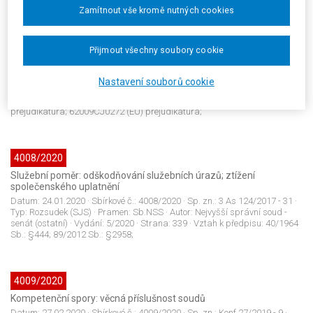
Rozšířený senát: správní trestání; přezkum; materiální znak
Zamítnout vše kromě nutných cookies
přestupku (deliktu)
Datum:
18.02.2020
· Sbírkové č.:
4007/2020
· Sp. zn.:
10 As 156/2018 - 110
· Typ:
Usnesení (SJS)
· Pramen:
Sb.NSS
· Autor:
Nejvyšší správní soud -
Přijmout všechny soubory cookie
rozšířený senát
· Vydání:
5/2020
· Strana:
331
· Vztah k předpisu:
150/2002 Sb.: §71 odst.2; 150/2002 Sb.: §75 odst.2; JUD147274CZ II. ÚS
1416/07 prejudikatura; JUD147896CZ I. ÚS 1169/07 prejudikatura;
Nastavení souborů cookie
JUD108311CZ 2 As 34/2006 - 73 prejudikatura; JUD154819CZ 8 Afs
51/2007 - 87 prejudikatura; JUD339160CZ 5 As 104/2013 - 46
prejudikatura; 62009CJ0272 (EU) prejudikatura;
4008/2020
Služební poměr: odškodňování služebních úrazů; ztížení
společenského uplatnění
Datum:
24.01.2020
· Sbírkové č.:
4008/2020
· Sp. zn.:
3 As 124/2017 - 31
·
Typ:
Rozsudek (SJS)
· Pramen:
Sb.NSS
· Autor:
Nejvyšší správní soud -
senát (ostatní)
· Vydání:
5/2020
· Strana:
339
· Vztah k předpisu:
40/1964
Sb.: §444; 89/2012 Sb.: §2958;
4009/2020
Kompetenční spory: věcná příslušnost soudů
Datum:
27.02.2020
· Sbírkové č.:
4009/2020
· Sp. zn.:
Konf 27/2019 - 9
·