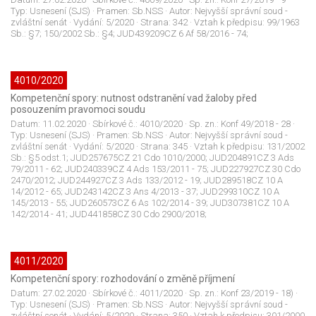
Typ:
Usnesení (SJS)
· Pramen:
Sb.NSS
· Autor:
Nejvyšší správní soud -
zvláštní senát
· Vydání:
5/2020
· Strana:
342
· Vztah k předpisu:
99/1963
Sb.: §7; 150/2002 Sb.: §4; JUD439209CZ 6 Af 58/2016 - 74;
4010/2020
Kompetenční spory: nutnost odstranění vad žaloby před
posouzením pravomoci soudu
Datum:
11.02.2020
· Sbírkové č.:
4010/2020
· Sp. zn.:
Konf 49/2018 - 28
·
Typ:
Usnesení (SJS)
· Pramen:
Sb.NSS
· Autor:
Nejvyšší správní soud -
zvláštní senát
· Vydání:
5/2020
· Strana:
345
· Vztah k předpisu:
131/2002
Sb.: §5 odst.1; JUD257675CZ 21 Cdo 1010/2000; JUD204891CZ 3 Ads
79/2011 - 62; JUD240339CZ 4 Ads 153/2011 - 75; JUD227927CZ 30 Cdo
2470/2012; JUD244927CZ 3 Ads 133/2012 - 19; JUD289518CZ 10 A
14/2012 - 65; JUD243142CZ 3 Ans 4/2013 - 37; JUD299310CZ 10 A
145/2013 - 55; JUD260573CZ 6 As 102/2014 - 39; JUD307381CZ 10 A
142/2014 - 41; JUD441858CZ 30 Cdo 2900/2018;
4011/2020
Kompetenční spory: rozhodování o změně příjmení
Datum:
27.02.2020
· Sbírkové č.:
4011/2020
· Sp. zn.:
Konf 23/2019 - 18)
·
Typ:
Usnesení (SJS)
· Pramen:
Sb.NSS
· Autor:
Nejvyšší správní soud -
zvláštní senát
· Vydání:
5/2020
· Strana:
350
· Vztah k předpisu:
301/2000