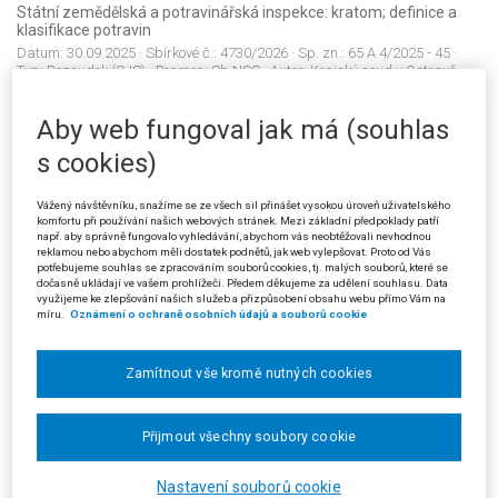
Státní zemědělská a potravinářská inspekce: kratom; definice a
klasifikace potravin
Datum:
30.09.2025
· Sbírkové č.:
4730/2026
· Sp. zn.:
65 A 4/2025 - 45
·
Typ:
Rozsudek (SJS)
· Pramen:
Sb.NSS
· Autor:
Krajský soud v Ostravě -
pobočka Olomouc
· Vydání:
3/2026
· Strana:
97
· Vztah k předpisu:
Aby web fungoval jak má (souhlas
s cookies)
4731/2026
Zákon o dráhách: čekárna pro cestující jako zařízení služeb; spor o
Vážený návštěvníku, snažíme se ze všech sil přinášet vysokou úroveň uživatelského
pravomoc mezi Úřadem pro ochranu hospodářské soutěže a
komfortu při používání našich webových stránek. Mezi základní předpoklady patří
civilním soudem; Správní řízení: řízení o provozování zařízení
např. aby správně fungovalo vyhledávání, abychom vás neobtěžovali nevhodnou
služeb jako řízení o žádosti
reklamou nebo abychom měli dostatek podnětů, jak web vylepšovat. Proto od Vás
Datum:
25.11.2025
· Sbírkové č.:
4731/2026
· Sp. zn.:
31 A 87/2024 - 211
·
potřebujeme souhlas se zpracováním souborů cookies, tj. malých souborů, které se
Typ:
Rozsudek (SJS)
· Pramen:
Sb.NSS
· Autor:
Krajský soud v Brně
·
dočasně ukládají ve vašem prohlížeči. Předem děkujeme za udělení souhlasu. Data
využijeme ke zlepšování našich služeb a přizpůsobení obsahu webu přímo Vám na
Vydání:
3/2026
· Strana:
103
· Vztah k předpisu:
míru.
Oznámení o ochraně osobních údajů a souborů cookie
Zamítnout vše kromě nutných cookies
4732/2026
Daň z přidané hodnoty: pojem "dotace k ceně"; nárok na odpočet
daně z přidané hodnoty; Evropské právo: dotace podléhající
Přijmout všechny soubory cookie
zdanění daní z přidané hodnoty
Datum:
27.11.2025
· Sbírkové č.:
4732/2026
· Sp. zn.:
30 Af 21/2024 - 56
·
Typ:
Rozsudek (SJSd)
· Pramen:
Sb.NSS
· Autor:
Krajský soud v Brně
·
Nastavení souborů cookie
Vydání:
3/2026
· Strana:
115
· Vztah k předpisu: