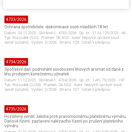
4733/2026
Ochrana spotřebitele: diskriminace osob mladších 18 let
Datum:
04.12.2025
· Sbírkové č.:
4733/2026
· Sp. zn.:
21 As 125/2025 - 46
·
Typ:
Rozsudek (SJS)
· Pramen:
Sb.NSS
· Autor:
Nejvyšší správní soud -
senát (ostatní)
· Vydání:
3/2026
· Strana:
129
· Vztah k předpisu:
4734/2026
Spotřební daň: podmínění osvobození lihových aromat od daně z
lihu prodejem konečnému uživateli
Datum:
11.12.2025
· Sbírkové č.:
4734/2026
· Sp. zn.:
1 Afs 75/2023 - 197
·
Typ:
Rozsudek (SJSd)
· Pramen:
Sb.NSS
· Autor:
Nejvyšší správní soud -
senát (ostatní)
· Vydání:
3/2026
· Strana:
137
· Vztah k předpisu:
4735/2026
Rozšířený senát: žaloba proti pravomocnému platebnímu výměru;
Daňové řízení: zastavení nalézacího řízení po zrušení platebního
výměru
Datum:
21.01.2026
· Sbírkové č.:
4735/2026
· Sp. zn.:
2 Afs 328/2023 - 45
·