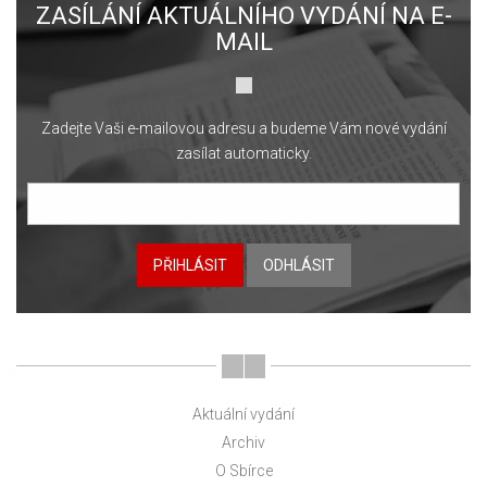
ZASÍLÁNÍ AKTUÁLNÍHO VYDÁNÍ NA E-
MAIL
Zadejte Vaši e-mailovou adresu a budeme Vám nové vydání
zasílat automaticky.
PŘIHLÁSIT
ODHLÁSIT
Aktuální vydání
Archiv
O Sbírce