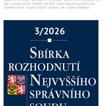
Typ:
Usnesení (SJS)
· Pramen:
Sb.NSS
· Autor:
Nejvyšší správní soud -
rozšířený senát
· Vydání:
3/2026
· Strana:
144
· Vztah k předpisu: