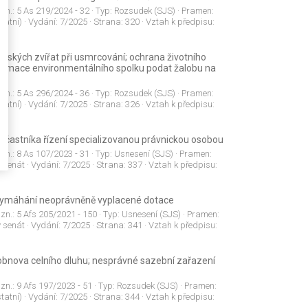
 zn.:
5 As 219/2024 - 32
· Typ:
Rozsudek (SJS)
· Pramen:
tatní)
· Vydání:
7/2025
· Strana:
320
· Vztah k předpisu:
ářských zvířat při usmrcování; ochrana životního
gitimace environmentálního spolku podat žalobu na
 zn.:
5 As 296/2024 - 36
· Typ:
Rozsudek (SJS)
· Pramen:
tatní)
· Vydání:
7/2025
· Strana:
326
· Vztah k předpisu:
účastníka řízení specializovanou právnickou osobou
 zn.:
8 As 107/2023 - 31
· Typ:
Usnesení (SJS)
· Pramen:
ý senát
· Vydání:
7/2025
· Strana:
337
· Vztah k předpisu:
 vymáhání neoprávněně vyplacené dotace
 zn.:
5 Afs 205/2021 - 150
· Typ:
Usnesení (SJS)
· Pramen:
ý senát
· Vydání:
7/2025
· Strana:
341
· Vztah k předpisu:
; obnova celního dluhu; nesprávné sazební zařazení
 zn.:
9 Afs 197/2023 - 51
· Typ:
Rozsudek (SJS)
· Pramen:
tatní)
· Vydání:
7/2025
· Strana:
344
· Vztah k předpisu: