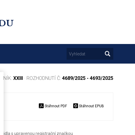
UDU
OČNÍK:
XXIII
· ROZHODNUTÍ Č:
4689/2025 - 4693/2025
Stáhnout PDF
Stáhnout EPUB
ozidla s upravenou registrační značkou