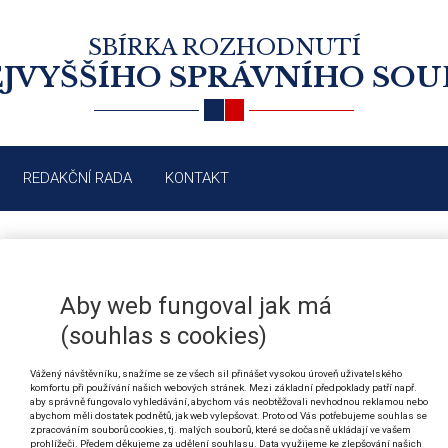
SBÍRKA ROZHODNUTÍ
JVYŠŠÍHO SPRÁVNÍHO SO
REDAKČNÍ RADA
KONTAKT
ČÍSLO:
7/2025
· R
Aby web fungoval jak má
(souhlas s cookies)
OBSAH VYDÁNÍ 7/2025
Vážený návštěvníku, snažíme se ze všech sil přinášet vysokou úroveň uživatelského
komfortu při používání našich webových stránek. Mezi základní předpoklady patří např.
aby správně fungovalo vyhledávání, abychom vás neobtěžovali nevhodnou reklamou nebo
abychom měli dostatek podnětů, jak web vylepšovat. Proto od Vás potřebujeme souhlas se
zpracováním souborů cookies, tj. malých souborů, které se dočasně ukládají ve vašem
4689/2025
Provoz na pozemních komunikacích: užití v
prohlížeči. Předem děkujeme za udělení souhlasu. Data využijeme ke zlepšování našich