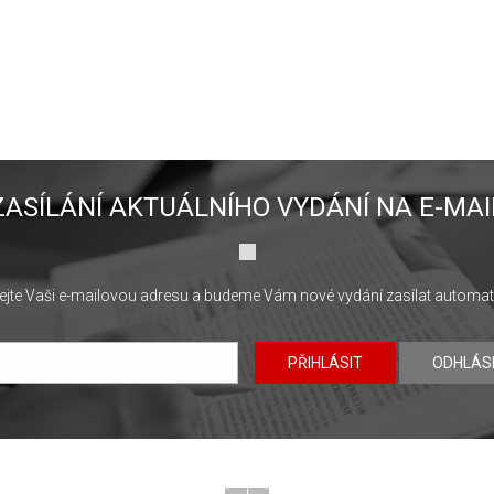
ZASÍLÁNÍ AKTUÁLNÍHO VYDÁNÍ NA E-MAI
jte Vaši e-mailovou adresu a budeme Vám nové vydání zasílat automat
PŘIHLÁSIT
ODHLÁS