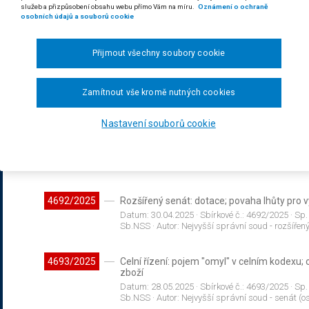
služeb a přizpůsobení obsahu webu přímo Vám na míru.
Oznámení o ochraně
Datum:
13.03.2025
· Sbírkové č.:
4689/2025
· Sp.
osobních údajů a souborů cookie
Sb.NSS
· Autor:
Nejvyšší správní soud - senát (os
Přijmout všechny soubory cookie
4690/2025
Ochrana zvířat proti týrání: ochrana hospod
prostředí; Řízení před soudem: procesní le
ochranu před nezákonným zásahem
Zamítnout vše kromě nutných cookies
Datum:
07.04.2025
· Sbírkové č.:
4690/2025
· Sp.
Sb.NSS
· Autor:
Nejvyšší správní soud - senát (os
Nastavení souborů cookie
4691/2025
Rozšířený senát: nepřípustnost zastoupení 
Datum:
30.04.2025
· Sbírkové č.:
4691/2025
· Sp.
Sb.NSS
· Autor:
Nejvyšší správní soud - rozšířen
4692/2025
Rozšířený senát: dotace; povaha lhůty pro
Datum:
30.04.2025
· Sbírkové č.:
4692/2025
· Sp.
Sb.NSS
· Autor:
Nejvyšší správní soud - rozšířen
4693/2025
Celní řízení: pojem "omyl" v celním kodexu
zboží
Datum:
28.05.2025
· Sbírkové č.:
4693/2025
· Sp.
Sb.NSS
· Autor:
Nejvyšší správní soud - senát (os