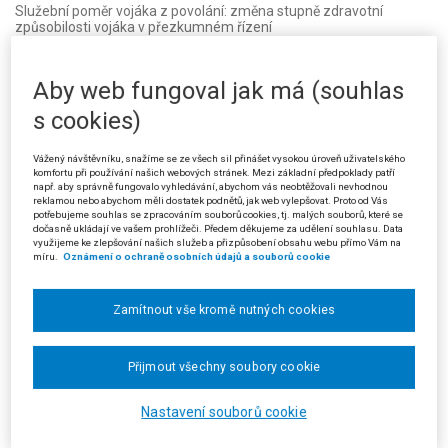
Služební poměr vojáka z povolání: změna stupně zdravotní
způsobilosti vojáka v přezkumném řízení
Datum:
28.08.2024
· Sbírkové č.:
4646/2024
· Sp. zn.:
31 A 18/2023 - 53
·
Typ:
Rozsudek (SJS)
· Pramen:
Sb.NSS
· Autor:
Krajský soud v Brně
·
Vydání:
12/2024
· Strana:
776
· Vztah k předpisu:
Aby web fungoval jak má (souhlas
s cookies)
4647/2024
Vážený návštěvníku, snažíme se ze všech sil přinášet vysokou úroveň uživatelského
Právo na informace: možnost odmítnout poskytnutí
komfortu při používání našich webových stránek. Mezi základní předpoklady patří
nepravomocného správního rozhodnutí; proporcionalita
např. aby správně fungovalo vyhledávání, abychom vás neobtěžovali nevhodnou
reklamou nebo abychom měli dostatek podnětů, jak web vylepšovat. Proto od Vás
Datum:
29.08.2024
· Sbírkové č.:
4647/2024
· Sp. zn.:
30 A 81/2023 - 3
·
potřebujeme souhlas se zpracováním souborů cookies, tj. malých souborů, které se
Typ:
Rozsudek (SJS)
· Pramen:
Sb.NSS
· Autor:
Krajský soud v Brně
·
dočasně ukládají ve vašem prohlížeči. Předem děkujeme za udělení souhlasu. Data
Vydání:
12/2024
· Strana:
779
· Vztah k předpisu:
využijeme ke zlepšování našich služeb a přizpůsobení obsahu webu přímo Vám na
míru.
Oznámení o ochraně osobních údajů a souborů cookie
4648/2024
Zamítnout vše kromě nutných cookies
Řízení před soudem: přípustnost kasační stížnosti proti usnesení o
předběžném opatření; přezkum podmínek pro vydání
předběžného opatření; oprávnění soudu zrušit nebo změnit
Přijmout všechny soubory cookie
předběžné opatření; Veřejné zakázky: předběžné opatření
Datum:
07.08.2024
· Sbírkové č.:
4648/2024
· Sp. zn.:
8 As 33/2024 - 76
·
Nastavení souborů cookie
Typ:
Rozsudek (SJS)
· Pramen:
Sb.NSS
· Autor:
Nejvyšší správní soud -
senát (ostatní)
· Vydání:
12/2024
· Strana:
783
· Vztah k předpisu: