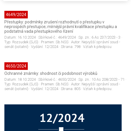
4649/2024
Přestupky: podmínky zrušení rozhodnutí o přestupku v
neprospěch přestupce; mírnější právní kvalifikace přestupku a
podstatná vada přestupkového řízení
Datum:
16.10.2024
· Sbírkové č.:
4649/2024
· Sp. zn.:
6 As 237/2023 - 3
·
Typ:
Rozsudek (SJS)
· Pramen:
Sb.NSS
· Autor:
Nejvyšší správní soud -
senát (ostatní)
· Vydání:
12/2024
· Strana:
798
· Vztah k předpisu:
4650/2024
Ochranné známky: shodnost či podobnost výrobků
Datum:
18.10.2024
· Sbírkové č.:
4650/2024
· Sp. zn.:
10 As 208/2023 - 71
·
Typ:
Rozsudek (SJS)
· Pramen:
Sb.NSS
· Autor:
Nejvyšší správní soud -
senát (ostatní)
· Vydání:
12/2024
· Strana:
805
· Vztah k předpisu: