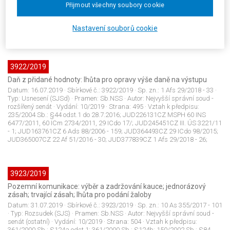
Přijmout všechny soubory cookie
senát (ostatní)
· Vydání:
10/2019
· Strana:
492
· Vztah k předpisu:
561/2004 Sb.: §31 odst.1; 48/2005 Sb.: §17 odst.3 písm.c); JUD30521CZ
1 Azs 24/2004 - 49; JUD30718CZ 3 Azs 33/2004 - 98; JUD196503CZ 2
Nastavení souborů cookie
Aps 3/2010 - 112; JUD419320CZ 29 A 11/2019 - 46;
3922/2019
Daň z přidané hodnoty: lhůta pro opravy výše daně na výstupu
Datum:
16.07.2019
· Sbírkové č.:
3922/2019
· Sp. zn.:
1 Afs 29/2018 - 33
·
Typ:
Usnesení (SJSd)
· Pramen:
Sb.NSS
· Autor:
Nejvyšší správní soud -
rozšířený senát
· Vydání:
10/2019
· Strana:
495
· Vztah k předpisu:
235/2004 Sb.: §44 odst.1 do 28.7.2016; JUD226131CZ MSPH 60 INS
6477/2011, 60 ICm 2734/2011, 29 ICdo 17/; JUD245451CZ III. ÚS 3221/11
- 1; JUD163761CZ 6 Ads 88/2006 - 159; JUD364493CZ 29 ICdo 98/2015;
JUD365007CZ 22 Af 51/2016 - 30; JUD377839CZ 1 Afs 29/2018 - 26;
3923/2019
Pozemní komunikace: výběr a zadržování kauce; jednorázový
zásah; trvající zásah; lhůta pro podání žaloby
Datum:
31.07.2019
· Sbírkové č.:
3923/2019
· Sp. zn.:
10 As 355/2017 - 101
· Typ:
Rozsudek (SJS)
· Pramen:
Sb.NSS
· Autor:
Nejvyšší správní soud -
senát (ostatní)
· Vydání:
10/2019
· Strana:
504
· Vztah k předpisu:
361/2000 Sb.: §124a odst.1; 361/2000 Sb.: §124b; 150/2002 Sb.: §84