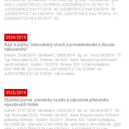
odst.1; JUD33153CZ II. ÚS 599/02; JUD252655CZ III. ÚS 761/14 - 1;
JUD252405CZ 9 As 37/2014 - 43; JUD281021CZ Nad 224/2014 - 53;
JUD362737CZ 7 As 155/2015 - 160; JUD376754CZ 9 As 79/2016 - 41;
JUD362077CZ 45 A 45/2017 - 23;
3924/2019
Azyl: k pojmu "odůvodněný strach z pronásledování z důvodu
náboženství"
Datum:
29.08.2019
· Sbírkové č.:
3924/2019
· Sp. zn.:
9 Azs 39/2019 - 77
·
Typ:
Rozsudek (SJS)
· Pramen:
Sb.NSS
· Autor:
Nejvyšší správní soud -
senát (ostatní)
· Vydání:
10/2019
· Strana:
509
· Vztah k předpisu:
325/1999 Sb.: §12 písm.b); JUD150547CZ 7 As 5/2008 - 63;
JUD416793CZ 61 Az 2/2018 - 146 zrušeno;
3925/2019
Služební poměr: přestávky na jídlo a odpočinek příslušníků
výjezdových hlídek
Datum:
27.07.2018
· Sbírkové č.:
3925/2019
· Sp. zn.:
65 Ad 9/2017 - 53
·
Typ:
Rozsudek (SJS)
· Pramen:
Sb.NSS
· Autor:
Krajský soud v Ostravě -
pobočka Olomouc
· Vydání:
10/2019
· Strana:
520
· Vztah k předpisu:
361/2003 Sb.: §60 odst.2; 361/2003 Sb.: §60 odst.3; 361/2003 Sb.: §60
odst.1; JUD217533CZ 23 Cdo 123/2011; JUD229939CZ 21 Cdo