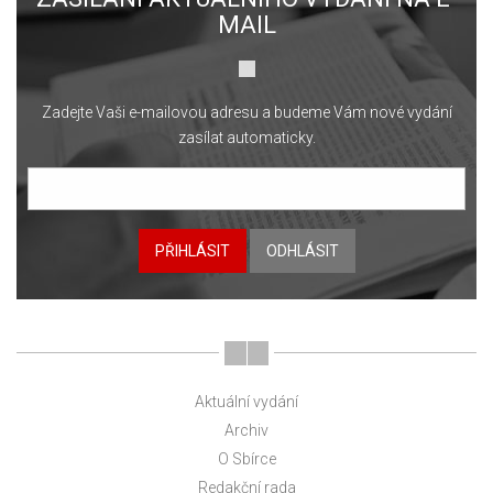
MAIL
Zadejte Vaši e-mailovou adresu a budeme Vám nové vydání
zasílat automaticky.
PŘIHLÁSIT
ODHLÁSIT
Aktuální vydání
Archiv
O Sbírce
Redakční rada