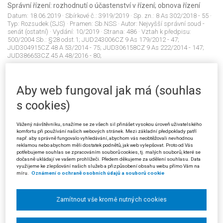
Správní řízení: rozhodnutí o účastenství v řízení; obnova řízení
Datum:
18.06.2019
· Sbírkové č.:
3919/2019
· Sp. zn.:
8 As 302/2018 - 55
·
Typ:
Rozsudek (SJS)
· Pramen:
Sb.NSS
· Autor:
Nejvyšší správní soud -
senát (ostatní)
· Vydání:
10/2019
· Strana:
486
· Vztah k předpisu:
500/2004 Sb.: §28 odst.1; JUD243006CZ 9 As 179/2012 - 47;
JUD304915CZ 48 A 53/2014 - 75; JUD306158CZ 9 As 222/2014 - 147;
JUD386653CZ 45 A 48/2016 - 80;
Aby web fungoval jak má (souhlas
3920/2019
Správní řízení: zadržení řidičského průkazu, řízení motorového
s cookies)
vozidla v době uděleného zákazu
Datum:
11.07.2019
· Sbírkové č.:
3920/2019
· Sp. zn.:
4 As 7/2019 - 31
·
Vážený návštěvníku, snažíme se ze všech sil přinášet vysokou úroveň uživatelského
Typ:
Rozsudek (SJS)
· Pramen:
Sb.NSS
· Autor:
Nejvyšší správní soud -
komfortu při používání našich webových stránek. Mezi základní předpoklady patří
senát (ostatní)
· Vydání:
10/2019
· Strana:
489
· Vztah k předpisu:
např. aby správně fungovalo vyhledávání, abychom vás neobtěžovali nevhodnou
361/2000 Sb.: §118b odst.1; 361/2000 Sb.: §118b odst.2; JUD275974CZ
reklamou nebo abychom měli dostatek podnětů, jak web vylepšovat. Proto od Vás
9 As 93/2014 - 27; JUD414038CZ 48 A 79/2016 - 26;
potřebujeme souhlas se zpracováním souborů cookies, tj. malých souborů, které se
dočasně ukládají ve vašem prohlížeči. Předem děkujeme za udělení souhlasu. Data
využijeme ke zlepšování našich služeb a přizpůsobení obsahu webu přímo Vám na
míru.
Oznámení o ochraně osobních údajů a souborů cookie
3921/2019
Řízení před soudem: přezkum rozhodnutí o udělení důtky ředitele
Zamítnout vše kromě nutných cookies
školy
Datum:
06.08.2019
· Sbírkové č.:
3921/2019
· Sp. zn.:
8 As 80/2019 - 30
·
Typ:
Rozsudek (SJS)
· Pramen:
Sb.NSS
· Autor:
Nejvyšší správní soud -