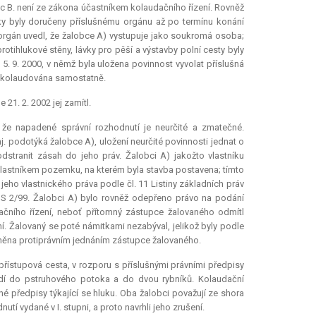
c B. není ze zákona účastníkem kolaudačního řízení. Rovněž
y byly doručeny příslušnému orgánu až po termínu konání
ní orgán uvedl, že žalobce A) vystupuje jako soukromá osoba;
rotihlukové stěny, lávky pro pěší a výstavby polní cesty byly
. 9. 2000, v němž byla uložena povinnost vyvolat příslušná
de kolaudována samostatně.
21. 2. 2002 jej zamítl.
 že napadené správní rozhodnutí je neurčité a zmatečné.
. podotýká žalobce A), uložení neurčité povinnosti jednat o
stranit zásah do jeho práv. Žalobci A) jakožto vlastníku
vlastníkem pozemku, na kterém byla stavba postavena; tímto
o vlastnického práva podle čl. 11 Listiny základních práv
. ÚS 2/99. Žalobci A) bylo rovněž odepřeno právo na podání
ačního řízení, neboť přítomný zástupce žalovaného odmítl
. Žalovaný se poté námitkami nezabýval, jelikož byly podle
viněna protiprávním jednáním zástupce žalovaného.
řístupová cesta, v rozporu s příslušnými právními předpisy
dí do pstruhového potoka a do dvou rybníků. Kolaudační
 předpisy týkající se hluku. Oba žalobci považují ze shora
 vydané v I. stupni, a proto navrhli jeho zrušení.