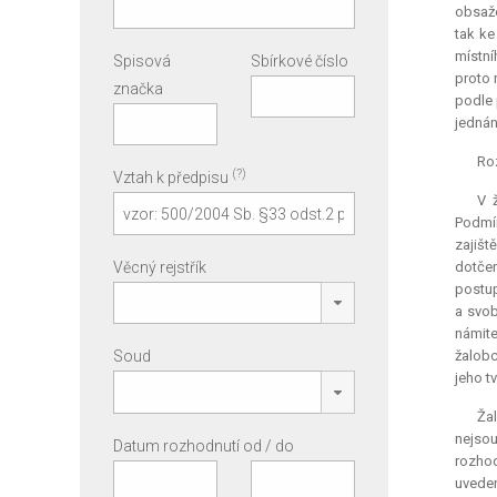
obsaže
tak ke
místní
Spisová
Sbírkové číslo
proto 
značka
podle 
jednán
Roz
(?)
Vztah k předpisu
V 
Podmín
zajišt
Věcný rejstřík
dotčen
postup
a svob
námite
Soud
žalobc
jeho t
Žal
nejso
Datum rozhodnutí od / do
rozhod
uveden