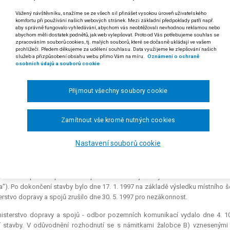
2/2004
Vážený návštěvníku, snažíme se ze všech sil přinášet vysokou úroveň uživatelského
komfortu při používání našich webových stránek. Mezi základní předpoklady patří např.
 odst. 1 a § 76 odst. 1 písm. a) soudního řádu správního
aby správně fungovalo vyhledávání, abychom vás neobtěžovali nevhodnou reklamou nebo
abychom měli dostatek podnětů, jak web vylepšovat. Proto od Vás potřebujeme souhlas se
zpracováním souborů cookies, tj. malých souborů, které se dočasně ukládají ve vašem
 Správní soud nemůže při přezkoumání rozhodnutí správního orgánu vyjít 
prohlížeči. Předem děkujeme za udělení souhlasu. Data využijeme ke zlepšování našich
1 s. ř. s.), jestliže taková právní úprava byla v mezidobí zrušena Ústa
služeb a přizpůsobení obsahu webu přímo Vám na míru.
Oznámení o ochraně
osobních údajů a souborů cookie
. Rozhodl-li správní orgán jedním rozhodnutím se stejným výrokem 
adu podaném osobou, která účastníkem takového řízení nebyla (tak, že 
Přijmout všechny soubory cookie
uje), je takové rozhodnutí nepřezkoumatelné [§ 76 odst. 1 písm. a) s. ř. s
 rozsudku Nejvyššího správního soudu ze dne 30. 6. 2004, čj. 7 A 48/2002-98)
Zamítnout vše kromě nutných cookies
dikatura:
č. 2/2003 a č. 690/2005 Sb. NSS.
Nastavení souborů cookie
) Josef M. v B. a B) obec B., za účasti: 1) Věry K. v B., 2) Michala J. 
českého kraje, 5) Ředitelství silnic a dálnic ČR a 6) Správy a údržby silnic, prot
nisterstvo pro hospodářskou politiku a rozvoj ČR vydalo dne 30. 9. 1992 
a"). Po dokončení stavby bylo dne 17. 1. 1997 na základě výsledku místního š
erstvo dopravy a spojů zrušilo dne 30. 5. 1997 pro nezákonnost.
nisterstvo dopravy a spojů - odbor pozemních komunikací vydalo dne 4. 10
í stavby. V odůvodnění rozhodnutí se s námitkami žalobce B) vznesenými 