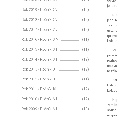
došlo 
jeho r
Rok 2019 / Ročník: XVII
(10)
Dle
Rok 2018 / Ročník: XVI
(12)
jeho t
zákon
Rok 2017 / Ročník: XV
(12)
ustano
(provo
Rok 2016 / Ročník: XIV
(11)
kolaud
Rok 2015 / Ročník: XIII
(11)
Vyl
považ
Rok 2014 / Ročník: XII
(12)
rozhod
ústavn
Rok 2013 / Ročník: XI
(12)
nezák
Rok 2012 / Ročník: X
(11)
Zá
kolaud
Rok 2011 / Ročník: IX
(12)
kolaud
Rok 2010 / Ročník: VIII
(12)
Na
zamítn
Rok 2009 / Ročník: VII
(12)
součás
rozpor