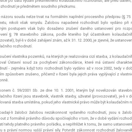
sice po datu vydání předmětného kolaudačního rozhodnutí, ale před datem, k
ozhodnutí je předmětem soudního přezkumu.
 názoru soudu nelze trvat na formálním naplnění procesního předpisu (§ 75 od
extu, nikoli však smyslu. Žalobou napadené rozhodnutí bylo vydáno při
ným postupem však bylo dosaženo zrušení daného ustanovení pro rozpor 
vení § 78 stavebního zákona, podle kterého byl účastníkem kolaudačního 
zovatel), byl-li v době zahájení znám, až k 31. 12. 2000, je zjevné, že ustanov
ačního rozhodnutí.
oučení vlastníka pozemků, na kterých je realizována cizí stavba, z kolaudační
oval Ústavní soud za pochybení zákonodárce, které má ústavní charakter
nutí - zejména když toto rozhodnutí bylo vydáno až v roce 2002, tedy v do
ím způsobem zrušeno, přičemž v řízení byla jejich práva vyplývající z vlast
onně.
konem č. 59/2001 Sb. ze dne 10. 1. 2001, kterým byl novelizován stavební
ačního řízení jsou stavebník, vlastník stavby, uživatel (provozovatel), je-li 
ovaná stavba umístěna, pokud jeho vlastnické právo může být kolaudačním 
padají-li žalobci žalobou nezákonnost vydaného rozhodnutí, jsou s žal
out z formálně právního důvodu spočívajícího v tom, že v době vydání rozhod
tí tehdy platného právního pořádku, a nepřihlížet k tomu, že samo ustanoven
u s právní normou vyšší právní síly. Potvrdit zákonnost rozhodnutí žalov