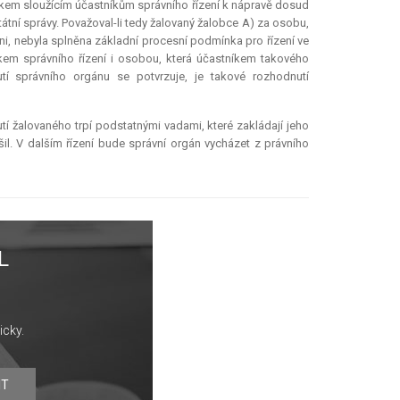
kem sloužícím účastníkům správního řízení k nápravě dosud
átní správy. Považoval-li tedy žalovaný žalobce A) za osobu,
tupni, nebyla splněna základní procesní podmínka pro řízení ve
em správního řízení i osobou, která účastníkem takového
utí správního orgánu se potvrzuje, je takové rozhodnutí
í žalovaného trpí podstatnými vadami, které zakládají jeho
šil. V dalším řízení bude správní orgán vycházet z právního
L
icky.
IT