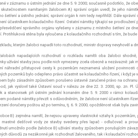
né v záznamu o ústním jednání ze dne 5. 9. 2000; současně podotklo, že obe
 skutečnostem namítaným žalobcem A) správní orgán uvedl, že jeho námitk
ho šetření a ústního jednání; správní orgán k nim tedy nepřihlíží. Dále správ
není účastníkem kolaudačního řízení. Ostatní námitky týkající se prodloužení p
přesvědčení správního orgánu vyřešeny v záznamu z místního šetření ze dne 5
í. Protihluková stěna byla vyloučena z kolaudačního rozhodnutí s tím, že bu
kladu, kterým žalobci napadli toto rozhodnutí, ministr dopravy nevyhověl a dne 
žalobách napadajících rozhodnutí o rozkladu namítli oba žalobci shodně,
ky užívání stavby jsou podle nich vymezeny zcela obecně a nezávazně: jak mj
ění náhradní přístupové cesty k pozemkům neznamená uložení povinnosti od
ých pozemků bylo odepřeno právo účastnit se kolaudačního řízení, i když je 
em bylo zásadním způsobem porušeno ústavně zaručené právo na ochranu jeh
od, jak vyslovil také Ústavní soud v nálezu ze dne 22. 3. 2000, sp. zn. Pl
k a stanovisek při ústním jednání konaném dne 5. 9. 2000 v rámci kolaud
em podané námitky převzít s odůvodněním, že žalobce není účastníkem řízení
vrzení doručeny poštou až po termínu, tj. 6. 9. 2000; opožděnost však byla za
obce B) zejména namítl, že nejsou upraveny vlastnické vztahy k pozemkům, p
u mastné dešťové vody ze stavby svedeny přes lapač - odlučovač a prou
nutí umožnilo podle žalobce B) užívání stavby způsobem porušujícím závazné
ých důvodů za nezákonné jak rozhodnutí žalovaného, tak i kolaudační rozhodnutí