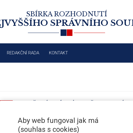
SBÍRKA ROZHODNUTÍ
JVYŠŠÍHO SPRÁVNÍHO SO
REDAKČNÍ RADA
KONTAKT
ZRUŠENÍ PRÁVNÍHO PŘEDPISU ÚS
/2007
NEPŘEZKOUMATELNOST ROZHODNU
Aby web fungoval jak má
(souhlas s cookies)