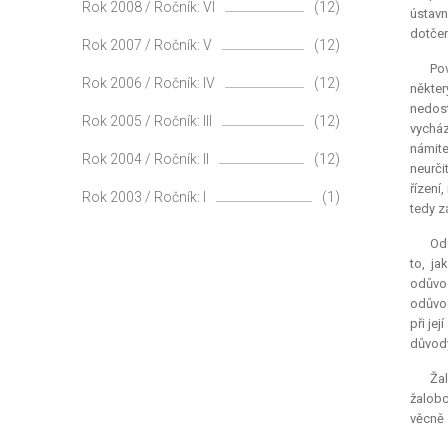
Rok 2008 / Ročník: VI
(12)
ústavn
dotčen
Rok 2007 / Ročník: V
(12)
Pov
Rok 2006 / Ročník: IV
(12)
někter
nedost
Rok 2005 / Ročník: III
(12)
vycház
námite
Rok 2004 / Ročník: II
(12)
neurči
řízení
Rok 2003 / Ročník: I
(1)
tedy z
Odů
to, ja
odůvo
odůvod
při je
důvody
Žal
žalobc
věcně 