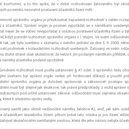
ě konformní, a to tím spíše, že v době rozhodování žalovaného byl okruh
ých pozemků nezvratně postavení účastníků řízení měli.
inností správního orgánu je přezkoumat napadené rozhodnutí v celém rozsa
ý z účastníků. Správní orgán je povinen vypořádat se s námitkami uvedenými
ál: nejen že se vůbec nevypořádal s otázkou postavení účastníka řízení u žal
el, když potvrdil rozhodnutí správního orgánu v I. stupni. Ve svém odůvodn
k tak, jak bylo uvedeno v záznamu z ústního jednání ze dne 5. 9. 2000; nik
tostí podmínek v kolaudačním rozhodnutí uvedených. Žalovaný ve svém odůvod
, na druhé straně však skutečnost, že nelze k jím podaným námitkám přihlížet, 
a námitky účastníka podané opožděně.
vodnění rozhodnutí musí podle ustanovení § 47 odst. 3 správního řádu obsa
kými úvahami byl správní orgán veden při hodnocení důkazů a použití pr
dnění správního orgánu je doložení správnosti a zákonnosti postupu spr
nění musí být zřejmé jak skutkové, tak právní předpoklady, z nichž správní 
jí subsumpci pod určité ustanovení zákona: odůvodnění musí zejména obsaho
, které k úřednímu výroku vedly.
ovaný zamítl jako věcně nedůvodné námitky žalobce A), aniž, jak sám uvád
e účastníkem stavebního řízení; přitom právě tato otázka je pro řízení stěže
zabýval skutečnostmi namítanými osobou, která dle jeho názoru nebyla účastn