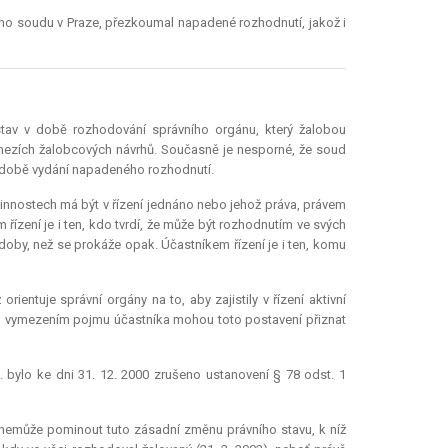
hního soudu v Praze, přezkoumal napadené rozhodnutí, jakož i
 stav v době rozhodování správního orgánu, který žalobou
mezích žalobcových návrhů. Současně je nesporné, že soud
v době vydání napadeného rozhodnutí.
innostech má být v řízení jednáno nebo jehož práva, právem
zení je i ten, kdo tvrdí, že může být rozhodnutím ve svých
by, než se prokáže opak. Účastníkem řízení je i ten, komu
entuje správní orgány na to, aby zajistily v řízení aktivní
ným vymezením pojmu účastníka mohou toto postavení přiznat
bylo ke dni 31. 12. 2000 zrušeno ustanovení § 78 odst. 1
a nemůže pominout tuto zásadní změnu právního stavu, k níž