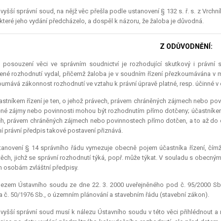
vyšší správní soud, na nějž věc přešla podle ustanovení § 132 s. ř. s. z Vrc
, které jeho vydání předcházelo, a dospěl k názoru, že žaloba je důvodná.
Z ODŮVODNĚNÍ:
o posouzení věci ve správním soudnictví je rozhodující skutkový i právní
né rozhodnutí vydal, přičemž žaloba je v soudním řízení přezkoumávána v 
umává zákonnost rozhodnutí ve vztahu k právní úpravě platné, resp. účinné 
stníkem řízení je ten, o jehož právech, právem chráněných zájmech nebo pov
né zájmy nebo povinnosti mohou být rozhodnutím přímo dotčeny; účastníkem ří
h, právem chráněných zájmech nebo povinnostech přímo dotčen, a to až do do
ní právní předpis takové postavení přiznává.
anovení § 14 správního řádu vymezuje obecně pojem účastníka řízení, čímž ori
těch, jichž se správní rozhodnutí týká, popř. může týkat. V souladu s obec
m osobám zvláštní předpisy.
lezem Ústavního soudu ze dne 22. 3. 2000 uveřejněného pod č. 95/2000 Sb. 
 č. 50/1976 Sb., o územním plánování a stavebním řádu (stavební zákon).
vyšší správní soud musí k nálezu Ústavního soudu v této věci přihlédnout 