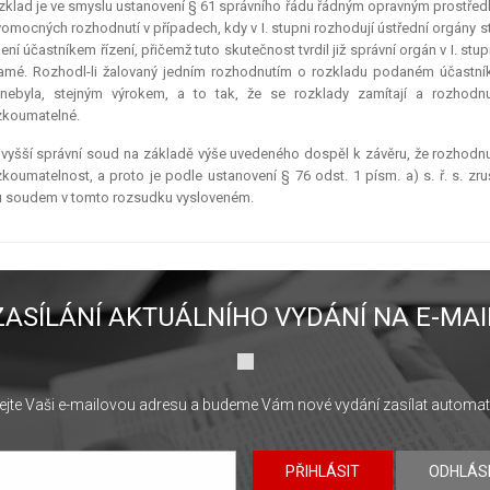
klad je ve smyslu ustanovení § 61 správního řádu řádným opravným prostřed
omocných rozhodnutí v případech, kdy v I. stupni rozhodují ústřední orgány st
není účastníkem řízení, přičemž tuto skutečnost tvrdil již správní orgán v I. s
amé. Rozhodl-li žalovaný jedním rozhodnutím o rozkladu podaném účastník
 nebyla, stejným výrokem, a to tak, že se rozklady zamítají a rozhodn
zkoumatelné.
vyšší správní soud na základě výše uvedeného dospěl k závěru, že rozhodnut
koumatelnost, a proto je podle ustanovení § 76 odst. 1 písm. a) s. ř. s. zru
u soudem v tomto rozsudku vysloveném.
ZASÍLÁNÍ AKTUÁLNÍHO VYDÁNÍ NA E-MAI
jte Vaši e-mailovou adresu a budeme Vám nové vydání zasílat automat
PŘIHLÁSIT
ODHLÁS