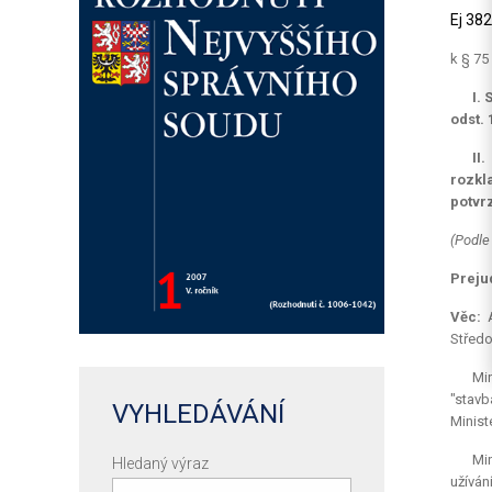
Ej 38
k § 75
I.
odst. 
II
rozkl
potvrz
(Podle
Preju
Věc:
A
Středo
Mi
"stavb
VYHLEDÁVÁNÍ
Minist
Mi
Hledaný výraz
užíván