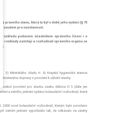
z právního stavu, který tu byl v době jeho vydání (§ 75
vním soudem pro neústavnost.
o rozkladu podaném účastníkem správního řízení i o
se rozklady zamítají a rozhodnutí správního orgánu se
.].
v B. 3) Městského úřadu H. 4) Krajské hygienické stanice
i Ministerstvu dopravy o povolení k užívání stavby.
stavební povolení pro stavbu úseku dálnice D 5 (dále jen
etření a ústního jednání vydáno kolaudační rozhodnutí, které
. 2000 nové kolaudační rozhodnutí, kterým bylo povoleno
při ústním jednání vypořádalo tak, že odkázalo na závěry