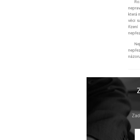
Roz
neprav
která 
věci s
řízení
nepře
Nej
nepřez
názor
Zade