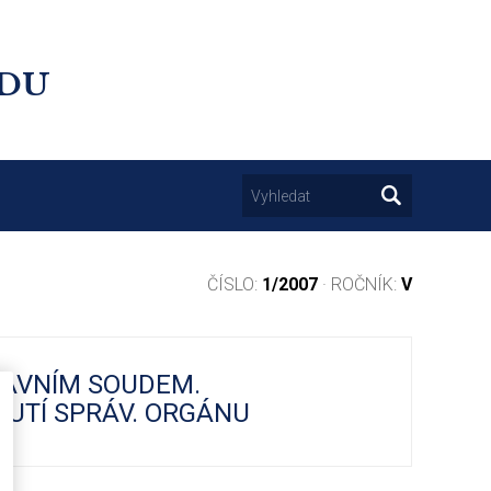
UDU
ČÍSLO:
1/2007
· ROČNÍK:
V
TAVNÍM SOUDEM.
TÍ SPRÁV. ORGÁNU