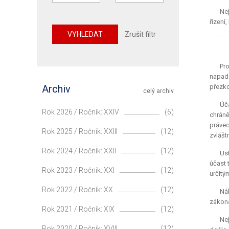
Nej
řízení
VYHLEDAT
Zrušit filtr
Pr
napade
Archiv
přezko
celý archiv
Úča
Rok 2026 / Ročník: XXIV
(6)
chráně
právec
Rok 2025 / Ročník: XXIII
(12)
zvlášt
Rok 2024 / Ročník: XXII
(12)
Ust
účast 
Rok 2023 / Ročník: XXI
(12)
určitý
Rok 2022 / Ročník: XX
(12)
Ná
zákona
Rok 2021 / Ročník: XIX
(12)
Nej
Rok 2020 / Ročník: XVIII
(12)