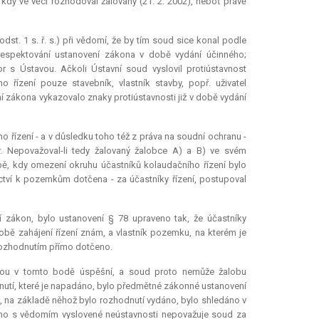
dy ve věci rozhodoval žalovaný (21. 2. 2002), neboť právě
st. 1 s. ř. s.) při vědomí, že by tím soud sice konal podle
 respektování ustanovení zákona v době vydání účinného;
s Ústavou. Ačkoli Ústavní soud vyslovil protiústavnost
řízení pouze stavebník, vlastník stavby, popř. uživatel
ení zákona vykazovalo znaky protiústavnosti již v době vydání
ho řízení - a v důsledku toho též z práva na soudní ochranu -
. Nepovažoval-li tedy žalovaný žalobce A) a B) ve svém
bě, kdy omezení okruhu účastníků kolaudačního řízení bylo
nictví k pozemkům dotčena - za účastníky řízení, postupoval
 zákon, bylo ustanovení § 78 upraveno tak, že účastníky
v době zahájení řízení znám, a vlastník pozemku, na kterém je
rozhodnutím přímo dotčeno.
obou v tomto bodě úspěšní, a soud proto nemůže žalobu
nutí, které je napadáno, bylo předmětné zákonné ustanovení
í, na základě něhož bylo rozhodnutí vydáno, bylo shledáno v
aného s vědomím vyslovené neústavnosti nepovažuje soud za