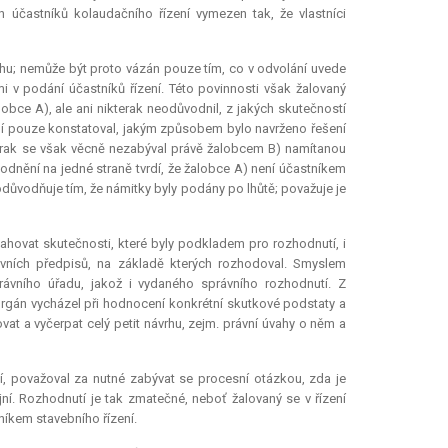
 účastníků kolaudačního řízení vymezen tak, že vlastníci
hu; nemůže být proto vázán pouze tím, co v odvolání uvede
 v podání účastníků řízení. Této povinnosti však žalovaný
obce A), ale ani nikterak neodůvodnil, z jakých skutečností
ění pouze konstatoval, jakým způsobem bylo navrženo řešení
terak se však věcně nezabýval právě žalobcem B) namítanou
nění na jedné straně tvrdí, že žalobce A) není účastníkem
odůvodňuje tím, že námitky byly podány po lhůtě; považuje je
hovat skutečnosti, které byly podkladem pro rozhodnutí, i
ávních předpisů, na základě kterých rozhodoval. Smyslem
ávního úřadu, jakož i vydaného správního rozhodnutí. Z
orgán vycházel při hodnocení konkrétní skutkové podstaty a
vat a vyčerpat celý
petit
návrhu, zejm. právní úvahy o něm a
í, považoval za nutné zabývat se procesní otázkou, zda je
jní. Rozhodnutí je tak zmatečné, neboť žalovaný se v řízení
íkem stavebního řízení.