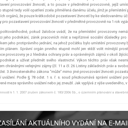
avení provozování živností, a to pouze v předmětné provozovně, jejíž umíst
o stupně tedy volil opatření zcela přiměřená danému účelu, jímž je přemístěn
ích orgánů, že pouze krátkodobé pozastavení živností by ke sledovanému účelu 
 pro pozastavení provozování živností v předmětné provozovně na 1 rok vyjá
 politováníhodné, pokud žalobce uvádí, že na přemístění provozovny nemá
aci jeho podnikání, zánik pracovních míst a nepříznivé sociální důsledky pr
kem jeho protiprávního jednání, na jehož počátku bylo umístění provozovny 
m plánem. Správní orgán prvního stupně mohl jen stěží volit mírnější prost
nce provozovny je z hlediska ochrany práv a oprávněných zájmů v okolí žijí
podnikat a užívat předmět svého vlastnictví. Výkon těchto práv však nesm
m chráněnými veřejnými zájmy (čl. 11 a čl. 26 Listiny základních práv a svo
dst. 3 živnostenského zákona "může" mimo jiné provozování živnosti pozasta
í uvážení. Podle § 78 odst. 1 s. ř. s. soud přezkoumává správní uvážení p
ené meze správního uvážení nebo jej zneužil. Jak vyplývá z výše uvedeného, v 
inností k 1. 1. 2007 zrušen zákonem č. 183/2006 Sb., o územním plánování a stavební
ZASÍLÁNÍ AKTUÁLNÍHO VYDÁNÍ NA E-MAI