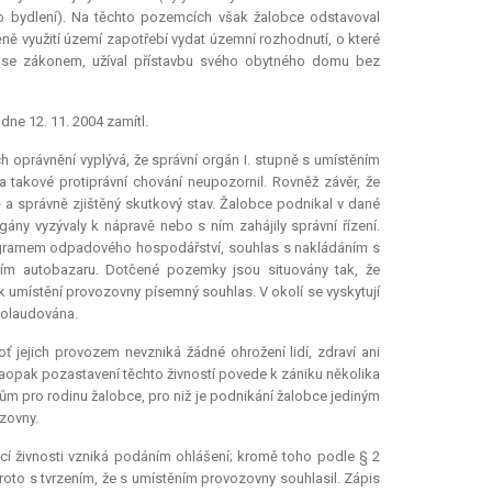
o bydlení). Na těchto pozemcích však žalobce odstavoval
ěně využití území zapotřebí vydat územní rozhodnutí, o které
ru se zákonem, užíval přístavbu svého obytného domu bez
dne 12. 11. 2004 zamítl.
h oprávnění vyplývá, že správní orgán I. stupně s umístěním
 takové protiprávní chování neupozornil. Rovněž závěr, že
a správně zjištěný skutkový stav. Žalobce podnikal v dané
ány vyzývaly k nápravě nebo s ním zahájily správní řízení.
rogramem odpadového hospodářství, souhlas s nakládáním s
m autobazaru. Dotčené pozemky jsou situovány tak, že
 k umístění provozovny písemný souhlas. V okolí se vyskytují
kolaudována.
ť jejich provozem nevzniká žádné ohrožení lidí, zdraví ani
aopak pozastavení těchto živností povede k zániku několika
 pro rodinu žalobce, pro niž je podnikání žalobce jediným
zovny.
ací živnosti vzniká podáním ohlášení; kromě toho podle § 2
roto s tvrzením, že s umístěním provozovny souhlasil. Zápis