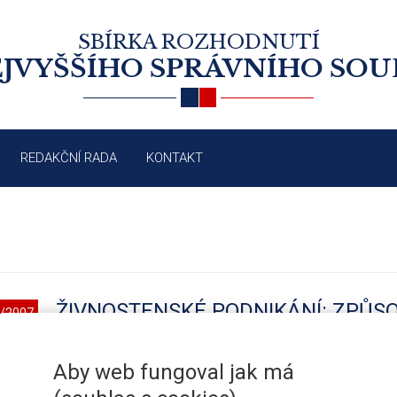
SBÍRKA ROZHODNUTÍ
JVYŠŠÍHO SPRÁVNÍHO SO
REDAKČNÍ RADA
KONTAKT
ŽIVNOSTENSKÉ PODNIKÁNÍ: ZPŮS
/2007
POZASTAVENÍ PROVOZOVÁNÍ ŽIVN
Aby web fungoval jak má