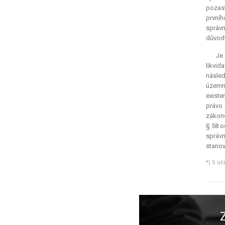
pozast
prvníh
správn
důvody
Je
likvid
násled
územní
existe
právo 
zákone
§ 58 o
správn
stanov
*) S úč