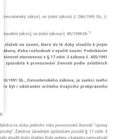
(živnostenský zákon), ve znění zákonů č. 286/1995 Sb., č.
*)
u stavební zákon), ve znění zákona č. 83/1998 Sb.
ch služeb na území, které do té doby sloužilo k jiným
ho zákona, třeba rozhodnutí o využití území. Podnikáním
vinnost stanovenou v § 17 odst. 3 zákona č. 455/1991
yla způsobilá k provozování živnosti podle zvláštních
č. 455/1991 Sb., živnostenského zákona, je sankcí svého
e být i odstranění určitého trvajícího protiprávního
i.
 žalobci na dobu jednoho roku provozování živností "opravy
 a prodej". Žalobce závažným způsobem porušil § 17 odst. 3
ly sloužit jiným účelům (byly vedeny v katastru nemovitostí