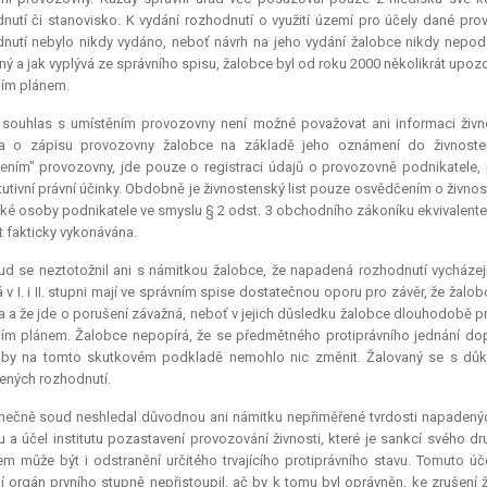
nutí či stanovisko. K vydání rozhodnutí o využití území pro účely dané pr
nutí nebylo nikdy vydáno, neboť návrh na jeho vydání žalobce nikdy nepodal
ný a jak vyplývá ze správního spisu, žalobce byl od roku 2000 několikrát upoz
ím plánem.
 souhlas s umístěním provozovny není možné považovat ani informaci živ
a o zápisu provozovny žalobce na základě jeho oznámení do živnostensk
ením" provozovny, jde pouze o registraci údajů o provozovně podnikatele,
utivní
právní účinky. Obdobně je živnostenský list pouze osvědčením o živno
cké osoby podnikatele ve smyslu § 2 odst. 3 obchodního zákoníku ekvivalente
t fakticky vykonávána.
ud se neztotožnil ani s námitkou žalobce, že napadená rozhodnutí vycházej
 v I. i II. stupni mají ve správním spise dostatečnou oporu pro závěr, že žal
 a že jde o porušení závažná, neboť v jejich důsledku žalobce dlouhodobě pro
m plánem. Žalobce nepopírá, že se předmětného protiprávního jednání dopu
, by na tomto skutkovém podkladě nemohlo nic změnit. Žalovaný se s důk
ných rozhodnutí.
nečně soud neshledal důvodnou ani námitku nepřiměřené tvrdosti napadenýc
 a účel institutu pozastavení provozování živnosti, které je sankcí svého d
m může být i odstranění určitého trvajícího protiprávního stavu. Tomuto úče
í orgán prvního stupně nepřistoupil, ač by k tomu byl oprávněn, ke zrušen