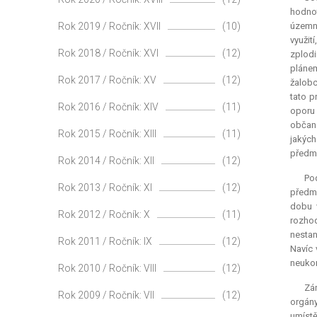
hodnot
Rok 2019 / Ročník: XVII
(10)
územní
využit
Rok 2018 / Ročník: XVI
(12)
zplodi
plánem
Rok 2017 / Ročník: XV
(12)
žalobc
tato p
Rok 2016 / Ročník: XIV
(11)
oporu 
občané
Rok 2015 / Ročník: XIII
(11)
jakých
předmě
Rok 2014 / Ročník: XII
(12)
Po
Rok 2013 / Ročník: XI
(12)
předmě
dobu v
Rok 2012 / Ročník: X
(11)
rozhod
nestan
Rok 2011 / Ročník: IX
(12)
Navíc 
neukon
Rok 2010 / Ročník: VIII
(12)
Zár
Rok 2009 / Ročník: VII
(12)
orgány
umíst