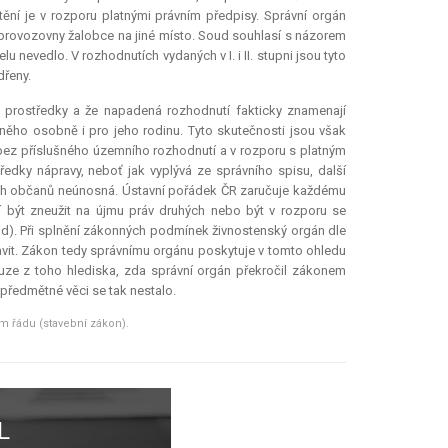
ění je v rozporu platnými právním předpisy. Správní orgán
í provozovny žalobce na jiné místo. Soud souhlasí s názorem
nevedlo. V rozhodnutích vydaných v I. i II. stupni jsou tyto
dřeny.
 prostředky a že napadená rozhodnutí fakticky znamenají
o něho osobně i pro jeho rodinu. Tyto skutečnosti jsou však
bez příslušného územního rozhodnutí a v rozporu s platným
ředky nápravy, neboť jak vyplývá ze správního spisu, další
cích občanů neúnosná. Ústavní pořádek ČR zaručuje každému
í být zneužit na újmu práv druhých nebo být v rozporu se
bod). Při splnění zákonných podmínek živnostenský orgán dle
vit. Zákon tedy správnímu orgánu poskytuje v tomto ohledu
ouze z toho hlediska, zda správní orgán překročil zákonem
předmětné věci se tak nestalo.
m řádu (stavební zákon).
L