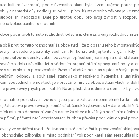
jako kultura "zahrada"; podle územního plánu bylo území určeno pouze pr
bily a náhradní díly. Podle § 32 odst. 1 písm. b) stavebního zákona je ke zm
alobce ani nepožádal. Dále po určitou dobu pro svoji živnost, v rozpo
ného kolaudačního rozhodnutí.
obce podal proti tomuto rozhodnutí odvolání, které žalovaný rozhodnutími ze 
alobě proti tomuto rozhodnutí žalobce tvrdil, že z obsahu jeho živnostenskýc
ovny na uvedené pozemky souhlasil. Při kontrolách jej tento orgán nikdy na
e porušil živnostenský zákon závažným způsobem, se neopírá o dostatečně 
ovně po dobu několika let s vědomím orgánů státní správy, aniž ho tyto org
e v souvislosti s provozováním živností obdržel souhlas s předloženým p
pečnými odpady a souhlasné stanovisko městského hygienika s umístění
íkem sousedních nemovitostí je v převážné míře žalobce; ostatní vlastníci dali
é provozovny jiných podnikatelů. Navíc přístavba rodinného domu již byla z
hodnutí o pozastavení živností jsou podle žalobce nepřiměřeně tvrdá, nebo
u, žalobcova provozovna je součástí občanské vybavenosti v dané lokalitě. N
ních míst pro dosavadní zaměstnance žalobce a k vážným sociálním důsledkům
m příjmů, přičemž není v možnostech žalobce převést podnikání do jiné provo
ovaný ve vyjádření uvedl, že živnostenské oprávnění k provozování ohlašov
3 obchodního zákoníku si místo podnikání volí podnikatel sám. Nesouhlasil p