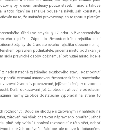
ovozovny byl ovšem příslušný pouze stavební úřad a takové
 a toto řízení se zahajuje pouze na návrh. Jak konstatuje
orňován na to, že umístění provozovny je v rozporu s platným
nostenského úřadu ve smyslu § 17 odst. 6 živnostenského
ého rejstříku. Zápis do živnostenského rejstříku není
 přičemž zápisy do živnostenského rejstříku obecně nemají
stenském oprávnění podnikatele, přičemž místo podnikání je
m sídla právnické osoby, což nemusí být nutně místo, kde je
í z nedostatečně zjištěného skutkového stavu. Rozhodnutí
obce porušil citovaná ustanovení živnostenského a stavebního
vozoval živnosti v provozovně, jejíž umístění je v rozporu s
stil. Další dokazování, jež žalobce navrhoval v odvolacím
azními návrhy žalobce dostatečně vypořádal na straně 10
h rozhodnutí. Soud se shoduje s žalovaným i v náhledu na
ruhu, zároveň má však charakter nápravného opatření, jehož
lu plně odpovídají i správní rozhodnutí v této věci, neboť
í živnostenských oprávnění žalobce, ale pouze k dočasnému