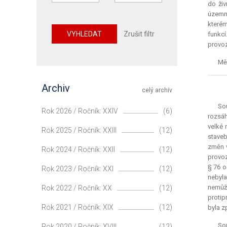
do živ
územní
kterém
VYHLEDAT
Zrušit filtr
funkcí
provo
Měs
Archiv
celý archiv
Sou
Rok 2026 / Ročník: XXIV
(6)
rozsáh
velké 
Rok 2025 / Ročník: XXIII
(12)
staveb
změn v
Rok 2024 / Ročník: XXII
(12)
provoz
§ 76 o
Rok 2023 / Ročník: XXI
(12)
nebyla
nemůže
Rok 2022 / Ročník: XX
(12)
protip
Rok 2021 / Ročník: XIX
(12)
byla z
So
Rok 2020 / Ročník: XVIII
(12)