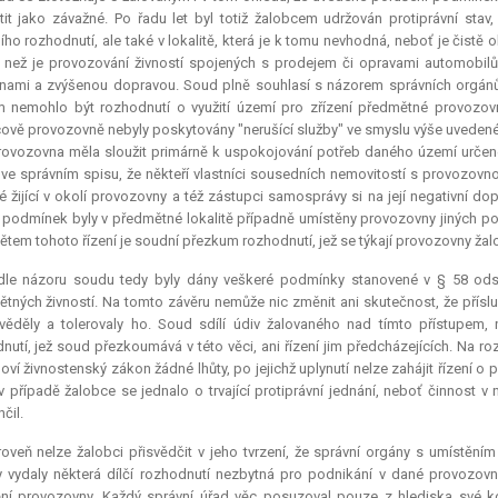
it jako závažné. Po řadu let byl totiž žalobcem udržován protiprávní stav
ho rozhodnutí, ale také v lokalitě, která je k tomu nevhodná, neboť je čist
í, než je provozování živností spojených s prodejem či opravami automobilů
nami a zvýšenou dopravou. Soud plně souhlasí s názorem správních orgánů
 nemohlo být rozhodnutí o využití území pro zřízení předmětné provozovn
ově provozovně nebyly poskytovány "nerušící služby" ve smyslu výše uvedenéh
rovozovna měla sloužit primárně k uspokojování potřeb daného území určen
ve správním spisu, že někteří vlastníci sousedních nemovitostí s provozovnou
 žijící v okolí provozovny a též zástupci samosprávy si na její negativní 
 podmínek byly v předmětné lokalitě případně umístěny provozovny jiných pod
tem tohoto řízení je soudní přezkum rozhodnutí, jež se týkají provozovny žal
dle názoru soudu tedy byly dány veškeré podmínky stanovené v § 58 ods
tných živností. Na tomto závěru nemůže nic změnit ani skutečnost, že přísl
ěděly a tolerovaly ho. Soud sdílí údiv žalovaného nad tímto přístupem, 
nutí, jež soud přezkoumává v této věci, ani řízení jim předcházejících. Na roz
oví živnostenský zákon žádné lhůty, po jejichž uplynutí nelze zahájit řízení o
v případě žalobce se jednalo o trvající protiprávní jednání, neboť činnost
čil.
oveň nelze žalobci přisvědčit v jeho tvrzení, že správní orgány s umístěním
 vydaly některá dílčí rozhodnutí nezbytná pro podnikání v dané provozov
ění provozovny. Každý správní úřad věc posuzoval pouze z hlediska své
k