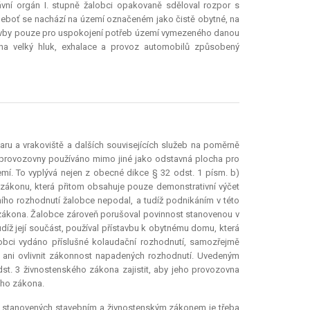
ávní orgán I. stupně žalobci opakovaně sděloval rozpor s
eboť se nachází na území označeném jako čistě obytné, na
tavby pouze pro uspokojení potřeb území vymezeného danou
, na velký hluk, exhalace a provoz automobilů způsobený
ru a vrakoviště a dalších souvisejících služeb na poměrně
í provozovny používáno mimo jiné jako odstavná plocha pro
emí. To vyplývá nejen z obecné dikce § 32 odst. 1 písm. b)
 zákonu, která přitom obsahuje pouze demonstrativní výčet
ího rozhodnutí žalobce nepodal, a tudíž podnikáním v této
 zákona. Žalobce zároveň porušoval povinnost stanovenou v
udíž její součást, používal přístavbu k obytnému domu, která
obci vydáno příslušné kolaudační rozhodnutí, samozřejmě
 ani ovlivnit zákonnost napadených rozhodnutí. Uvedeným
st. 3 živnostenského zákona zajistit, aby jeho provozovna
ího zákona.
k stanovených stavebním a živnostenským zákonem je třeba