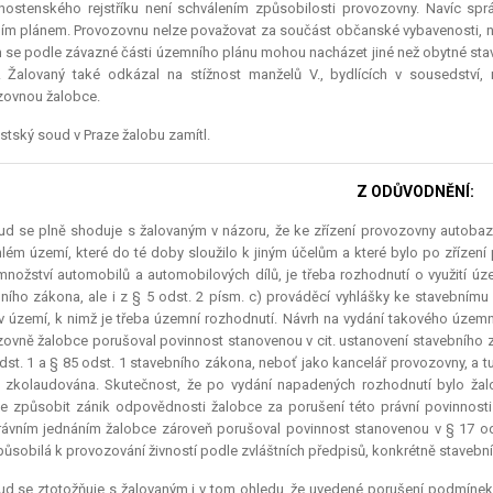
nostenského rejstříku není schválením způsobilosti provozovny. Navíc spr
m plánem. Provozovnu nelze považovat za součást občanské vybavenosti, n
 se podle závazné části územního plánu mohou nacházet jiné než obytné s
. Žalovaný také odkázal na stížnost manželů V., bydlících v sousedství
zovnou žalobce.
tský soud v Praze žalobu zamítl.
Z ODŮVODNĚNÍ:
d se plně shoduje s žalovaným v názoru, že ke zřízení provozovny autobaza
lém území, které do té doby sloužilo k jiným účelům a které bylo po zřízen
množství automobilů a automobilových dílů, je třeba rozhodnutí o využití úz
ního zákona, ale i z § 5 odst. 2 písm. c) prováděcí vyhlášky ke stavebnímu
 území, k nimž je třeba územní rozhodnutí. Návrh na vydání takového územn
ovně žalobce porušoval povinnost stanovenou v cit. ustanovení stavebního
dst. 1 a § 85 odst. 1 stavebního zákona, neboť jako kancelář provozovny, a t
 zkolaudována. Skutečnost, že po vydání napadených rozhodnutí bylo žal
 způsobit zánik odpovědnosti žalobce za porušení této právní povinnosti
rávním jednáním žalobce zároveň porušoval povinnost stanovenou v § 17 od
působilá k provozování živností podle zvláštních předpisů, konkrétně stavebn
ud se ztotožňuje s žalovaným i v tom ohledu, že uvedené porušení podmíne