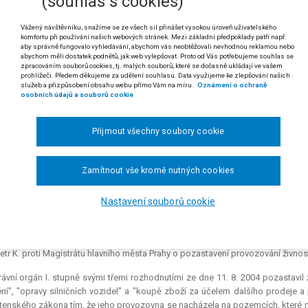
(souhlas s cookies)
59/2006
Vážený návštěvníku, snažíme se ze všech sil přinášet vysokou úroveň uživatelského
 odst. 3 a § 58 odst. 3 zákona č. 455/1991 Sb., o živnostenském podnikání 
komfortu při používání našich webových stránek. Mezi základní předpoklady patří např.
aby správně fungovalo vyhledávání, abychom vás neobtěžovali nevhodnou reklamou nebo
/1999 Sb. a č. 167/2004 Sb.
abychom měli dostatek podnětů, jak web vylepšovat. Proto od Vás potřebujeme souhlas se
zpracováním souborů cookies, tj. malých souborů, které se dočasně ukládají ve vašem
 odst. 1 písm. b) zákona č. 50/1976 Sb., o územním plánování a stavebním řád
prohlížeči. Předem děkujeme za udělení souhlasu. Data využijeme ke zlepšování našich
služeb a přizpůsobení obsahu webu přímo Vám na míru.
Oznámení o ochraně
osobních údajů a souborů cookie
 Ke zřízení provozovny autobazaru a vrakoviště a dalších související
, je v souladu s § 32 odst. 1 písm. b) zákona č. 50/1976 Sb., stavební
ové provozovně bez vydání územního rozhodnutí podnikatel porušuje po
Přijmout všechny soubory cookie
živnostenského zákona, tj. povinnost zajistit, aby jeho provozovna b
isů.
Zamítnout vše kromě nutných cookies
. Institut pozastavení provozování živnosti podle § 58 odst. 3 zákona 
, zároveň má však charakter nápravného opatření, jehož smyslem můž
Nastavení souborů cookie
 rozsudku Městského soudu v Praze ze dne 23. 8. 2006, čj. 10 Ca 15/2005-69)
etr K. proti Magistrátu hlavního města Prahy o pozastavení provozování živnost
ávní orgán I. stupně svými třemi rozhodnutími ze dne 11. 8. 2004 pozastavil
rií", "opravy silničních vozidel" a "koupě zboží za účelem dalšího prodeje
tenského zákona tím, že jeho provozovna se nacházela na pozemcích, které mě