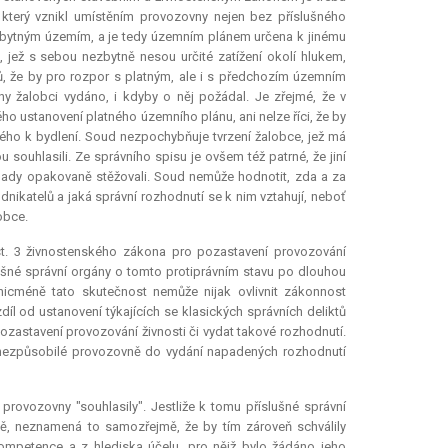
, který vznikl umístěním provozovny nejen bez příslušného
ě obytným územím, a je tedy územním plánem určena k jinému
, jež s sebou nezbytně nesou určité zatížení okolí hlukem,
, že by pro rozpor s platným, ale i s předchozím územním
y žalobci vydáno, i kdyby o něj požádal. Je zřejmé, že v
o ustanovení platného územního plánu, ani nelze říci, že by
ého k bydlení. Soud nezpochybňuje tvrzení žalobce, jež má
 souhlasili. Ze správního spisu je ovšem též patrné, že jiní
dopady opakovaně stěžovali. Soud nemůže hodnotit, zda a za
nikatelů a jaká správní rozhodnutí se k nim vztahují, neboť
obce.
t. 3 živnostenského zákona pro pozastavení provozování
ušné správní orgány o tomto protiprávním stavu po dlouhou
nicméně tato skutečnost nemůže nijak ovlivnit zákonnost
díl od ustanovení týkajících se klasických správních deliktů
 pozastavení provozování živnosti či vydat takové rozhodnutí.
 v nezpůsobilé provozovně do vydání napadených rozhodnutí
 provozovny "souhlasily". Jestliže k tomu příslušné správní
ně, neznamená to samozřejmě, že by tím zároveň schválily
ompetence
a z hlediska účelu, pro nějž bylo žádáno jeho