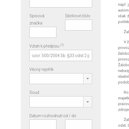
např. 
automo
Spisová
Sbírkové číslo
však ž
potřeb
značka
Žal
V ž
(?)
Vztah k předpisu
provoz
žalobc
provoz
Žalobc
Věcný rejstřík
nebez
vlastn
podobn
Soud
Roz
majetk
pracov
zdroje
Datum rozhodnutí od / do
Žal
odst. 