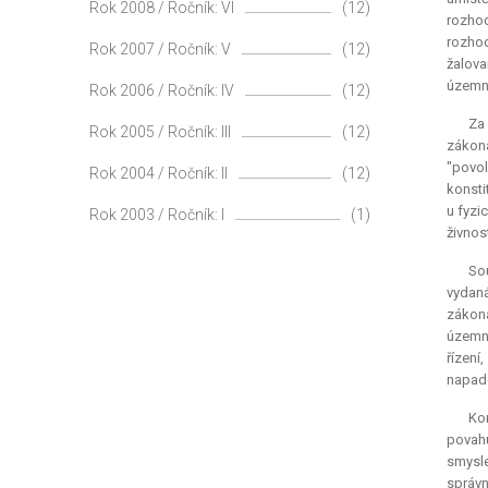
Rok 2008 / Ročník: VI
(12)
rozhod
rozhod
Rok 2007 / Ročník: V
(12)
žalova
územn
Rok 2006 / Ročník: IV
(12)
Za
Rok 2005 / Ročník: III
(12)
zákon
"povol
Rok 2004 / Ročník: II
(12)
konstit
u fyzi
Rok 2003 / Ročník: I
(1)
živnos
So
vydaná
zákona
územní
řízení
napade
Ko
povahu
smysle
správn