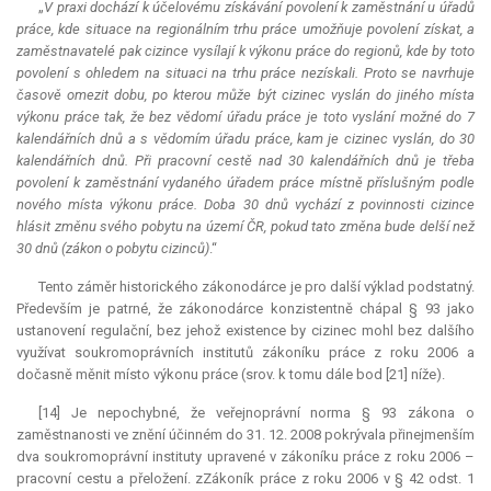
„
V praxi dochází k účelovému získávání povolení k zaměstnání u úřadů
práce, kde situace na regionálním trhu práce umožňuje povolení získat, a
zaměstnavatelé pak cizince vysílají k výkonu práce do regionů, kde by toto
povolení s ohledem na situaci na trhu práce nezískali. Proto se navrhuje
časově omezit dobu, po kterou může být cizinec vyslán do jiného místa
výkonu práce tak, že bez vědomí úřadu práce je toto vyslání možné do 7
kalendářních dnů a s vědomím úřadu práce, kam je cizinec vyslán, do 30
kalendářních dnů. Při pracovní cestě nad 30 kalendářních dnů je třeba
povolení k zaměstnání vydaného úřadem práce místně příslušným podle
nového místa výkonu práce. Doba 30 dnů vychází z povinnosti cizince
hlásit změnu svého pobytu na území ČR, pokud tato změna bude delší než
30 dnů (zákon o pobytu cizinců)
.“
Tento záměr historického zákonodárce je pro další výklad podstatný.
Především je patrné, že zákonodárce konzistentně chápal § 93 jako
ustanovení regulační, bez jehož existence by cizinec mohl bez dalšího
využívat soukromoprávních institutů zákoníku práce z roku 2006 a
dočasně měnit místo výkonu práce (srov. k tomu dále bod [21] níže).
[14] Je nepochybné, že veřejnoprávní norma § 93 zákona o
zaměstnanosti ve znění účinném do 31. 12. 2008 pokrývala přinejmenším
dva soukromoprávní instituty upravené v zákoníku práce z roku 2006 –
pracovní cestu a přeložení. zZákoník práce z roku 2006 v § 42 odst. 1