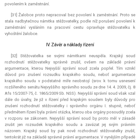
povolením k zaměstnání.
[31] Žalobce proto nepracoval bez povolení k zaměstnání. Proto se
stala nadbytečnou námitka stěžovatelky, podle níž porušení povolení k
zaměstnání vysláním na pracovní cestu opravňuje stěžovatelku k
vyhoštění žalobce.
IV. Závěr a náklady řízení
[32] Stěžovatelka se svými námitkami neuspěla. Krajský soud
rozhodnutí stěžovatelky správně zrušil, ovšem na základě právní
argumentace, kterou Nejvyšší správní soud zcela popřel. Tím vznikl
důvod pro zrušení rozsudku krajského soudu, neboť argumentace
krajského soudu v podstatné míře neobstojí (srov. k tomu usnesení
rozšířeného senátu Nejvyššího správního soudu ze dne 14. 4. 2009, čj. 8
Afs 15/2007-75, č. 1865/2009 Sb. NSS). Nejvyšší správní soud však vzal
dále do úvahy, že již v řízení před krajským soudem byly důvody pro
zrušení rozhodnutí stěžovatelky i správního orgánu I. stupně, neboť
předmětem řízení byla právní otázka, kterou oba orgány posoudily zcela
v rozporu se zákonem. Nejvyšší správní soud by proto měl v zásadě
zrušit jen rozsudek krajského soudu a zavázat jej svým právním
názorem. Krajský soud by pak nově rozhodnutí stěžovatelky zrušil,
tentokrát již na základě správné právní argumentace. V nynějším případě