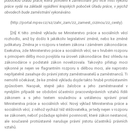
pobočkou Úřadu práce, která povolení k zaměstnání pro více míst výkonu
práce vydá na základě vyjádření krajských poboček Úřadu práce, v jejichž
obvodech bude zaměstnání vykonáváno.
(http://portal.mpsv.cz/sz/zahr_zam/zz_zamest_cizincu/zz_cesty).
[26] K této změně výkladu se Ministerstvo práce a sociálních věcí
rozhodlo, aniž by došlo k jakékoliv legislativní změně, nebo ke změně
judikatury. Změna je v rozporu s textem zákona i záměrem zákonodárce.
Exekutiva
, zde Ministerstvo práce a sociálních věcí, se v hrubém rozporu
s principem dělby moci povýšila na úroveň zákonodárce. Bez ohledu na
zákonodárce v podstatě zákon novelizovala. Takovýto přístup moci
výkonné je nejen ve flagrantním rozporu s dělbou moci, ale naprosto
nepřijatelně zasahuje do právní jistoty zaměstnavatelů a zaměstnanců. Ti
nemohli očekávat, že ke změně výkladu dojde takto hrubě protiústavním
způsobem. Naopak, stejně jako žalobce a jeho zaměstnavatel v
nynějším případě se obdobní účastníci pracovněprávních vztahů řídili
zákonem a s jeho textem souladnou a ustálenou správní praxí
Ministerstva práce a sociálních věcí. Nový výklad Ministerstva práce a
sociálních věcí, z něhož vychází též stěžovatelka, je tedy nejen v rozporu
se zákonem, neboť požaduje splnění povinností, které zákon nestanoví,
ale současně protiústavně narušuje právní jistotu účastníků právních
vztahů.