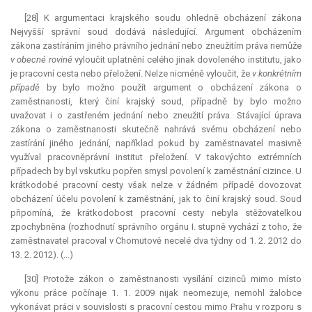
[28] K argumentaci krajského soudu ohledně obcházení zákona
Nejvyšší správní soud dodává následující. Argument obcházením
zákona zastíráním jiného právního jednání nebo zneužitím práva nemůže
v obecné rovině
vyloučit uplatnění celého jinak dovoleného institutu, jako
je pracovní cesta nebo přeložení. Nelze nicméně vyloučit, že
v konkrétním
případě
by bylo možno použít argument o obcházení zákona o
zaměstnanosti, který činí krajský soud, případně by bylo možno
uvažovat i o zastřeném jednání nebo zneužití práva. Stávající úprava
zákona o zaměstnanosti skutečně nahrává svému obcházení nebo
zastírání jiného jednání, například pokud by zaměstnavatel masivně
využíval pracovněprávní institut přeložení. V takovýchto extrémních
případech by byl vskutku popřen smysl povolení k zaměstnání cizince. U
krátkodobé pracovní cesty však nelze v žádném případě dovozovat
obcházení účelu povolení k zaměstnání, jak to činí krajský soud. Soud
připomíná, že krátkodobost pracovní cesty nebyla stěžovatelkou
zpochybněna (rozhodnutí správního orgánu I. stupně vychází z toho, že
zaměstnavatel pracoval v Chomutově necelé dva týdny od 1. 2. 2012 do
13. 2. 2012). (...)
[30] Protože zákon o zaměstnanosti vysílání cizinců mimo místo
výkonu práce počínaje 1. 1. 2009 nijak neomezuje, nemohl žalobce
vykonávat práci v souvislosti s pracovní cestou mimo Prahu v rozporu s