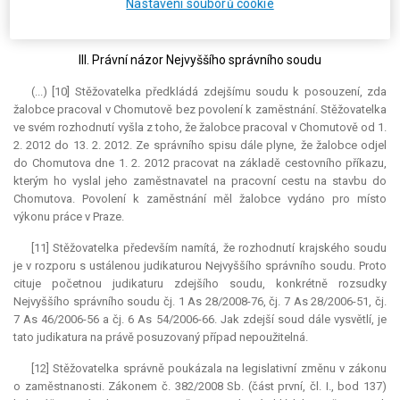
Nastavení souborů cookie
Z ODŮVODNĚNÍ:
III. Právní názor Nejvyššího správního soudu
(...) [10] Stěžovatelka předkládá zdejšímu soudu k posouzení, zda
žalobce pracoval v Chomutově bez povolení k zaměstnání. Stěžovatelka
ve svém rozhodnutí vyšla z toho, že žalobce pracoval v Chomutově od 1.
2. 2012 do 13. 2. 2012. Ze správního spisu dále plyne, že žalobce odjel
do Chomutova dne 1. 2. 2012 pracovat na základě cestovního příkazu,
kterým ho vyslal jeho zaměstnavatel na pracovní cestu na stavbu do
Chomutova. Povolení k zaměstnání měl žalobce vydáno pro místo
výkonu práce v Praze.
[11] Stěžovatelka především namítá, že rozhodnutí krajského soudu
je v rozporu s ustálenou judikaturou Nejvyššího správního soudu. Proto
cituje početnou judikaturu zdejšího soudu, konkrétně rozsudky
Nejvyššího správního soudu čj. 1 As 28/2008-76, čj. 7 As 28/2006-51, čj.
7 As 46/2006-56 a čj. 6 As 54/2006-66. Jak zdejší soud dále vysvětlí, je
tato
judikatura
na právě posuzovaný případ nepoužitelná.
[12] Stěžovatelka správně poukázala na legislativní změnu v zákonu
o zaměstnanosti. Zákonem č. 382/2008 Sb. (část první, čl. I., bod 137)