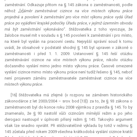
zaměstnání. Odkazuje přitom na § 145 zákona o zaměstnanosti, podle
něhož „[z]
áměr zaměstnávat cizince na více místech výkonu práce
projedná a povolení k zaměstnání pro více míst výkonu práce vydá Úřad
práce po vyjádření krajské pobočky Úřadu práce, v jejímž územním obvodu
má být zaměstnání vykonáváno
“. Stěžovatelka z toho vyvozuje, že
žalobce musel mít v souladu s § 145 povolení k zaměstnání i pro místo,
na které byl vyslán na pracovní cestu. Nejvyšší správní soud k tomu
uvádí, že obsahově v podstatě shodný § 145 byl upraven v zákoně o
zaměstnanosti i před 1. 1. 2009. Ustanovení § 145 řeší otázku
zaměstnávání cizince
na více místech výkonu práce
, nikoliv otázku
dočasného vyslání mimo jedno místo výkonu práce. Časově omezené
vyslání cizince mimo místo výkonu práce není tudíž řešeno § 145, neboť
není projevem záměru zaměstnavatele zaměstnávat cizince
na více
místech výkonu práce
.
[16] Stěžovatelka má zřejmě (v rozporu se záměrem historického
zákonodárce z let 2003/2004 – srov. bod [13]) za to, že § 93 zákona o
zaměstnanosti byl do konce roku 2008 výjimkou z pravidla § 145. To by
znamenalo, že § 93 nastolil vůči cizincům mírnější režim a po jeho
derogaci nastoupil v úplnosti přísný režim § 145. Takovýto argument
však lze snadno vyvrátit. Při stěžovatelčině výkladu by totiž v režimu §
145 zůstala před rokem 2009 všechna krátkodobá vyslání cizince kratší