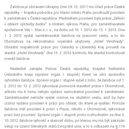
Žalobce je občanem Ukrajiny. Dne 29. 12. 2011 mu Úřad práce České
republiky – krajská pobočka pro hlavní město Prahu prodloužil povolení
k zaměstnání v České republice. Předmětem povolení byla práce „
Dělníci
v oblasti výstavby budov
“ s místem výkonu Praha, pro zaměstnavatele
společnost Vilij – Stav s. r. o., na dobu od 16. 1. 2012 do 15. 1. 2013. Dne
1. 2. 2012 vyslal zaměstnavatel žalobce na pracovní cestu, a to do
Chomutova na rekonstrukci vojenské ubytovny „
Hotel Vinohrady
“.
Oblastní inspektorát práce pro Ústecký a Liberecký kraj provedl na
stavbě „
Hotel Vinohrady
“ dne 13. 2. 2012 kontrolu. Na stavbě kontroloval
rovněž žalobce.
Následně zahájila Policie České republiky, Krajské ředitelství
Ústeckého kraje (správní orgán I. stupně) řízení ve věci správního
vyhoštění žalobce. Správní orgán I. stupně vyšel z toho, že žalobce od 1.
2. 2012 do 13. 2. 2012 vykonával pomocné stavební práce v Chomutově,
ačkoliv mu k tomu nebylo vydáno samostatné povolení k zaměstnání.
Zaměstnavatel nemůže vyslat cizince na služební cestu, aniž by bylo
cizinci vydáno povolení k práci pro oblast, do které je vysílán. Protože
žalobce měl povolení k práci v Praze, nikoliv v Chomutově, vykonával
práci bez povolení. Správní orgán I. stupně proto rozhodnutím ze dne 5.
10. 2012 žalobce vyhostil a stanovil dobu, po kterou mu má být zakázán
vstup na území členských států Evropské unie, a to s odkazem na § 119