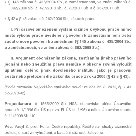
k § 145 zákona č. 435/2004 Sb., o zaměstnanosti, ve znění zákonů č.
382/2008 Sb., č. 427/2010 Sb., č. 73/2011 Sb. a č. 367/2011 Sb.
k § 42 a § 43 zákona č. 262/2006 Sb., zákoník práce
I. Při časově omezeném vyslání cizince k výkonu práce mimo
místo výkonu práce uvedené v povolení k zaměstnání není třeba
žádat o nové povolení k zaměstnání (§ 145 zákona č. 435/2004 Sb.,
o zaměstnanosti, ve znění zákona č. 382/2008 Sb.).
II. Argument obcházením zákona, zastíráním jiného právního
jednání nebo zneužitím práva nemůže v obecné rovině vyloučit
uplatnění celého jinak dovoleného institutu, jako je pracovní
cesta nebo přeložení dle zákoníku práce z roku 2006 (§ 42 a § 43).
(Podle rozsudku Nejvyššího správního soudu ze dne 22. 8. 2013, čj. 1 As
67/2013-42)
Prejudikatura:
č. 1865/2009 Sb. NSS; stanovisko pléna Ústavního
soudu č. 1/1996 Sb. ÚS (sp. zn. Pl. ÚS-st. 1/96) a nález Ústavního soudu
č. 11/2008 Sb. ÚS.
Věc:
Vasyl S. proti Policii České republiky, Ředitelství služby cizinecké
policie, o správní vyhoštění, o kasační stížnosti žalované.