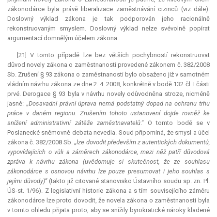
zákonodárce byla právě liberalizace zaměstnávání cizinců (viz dále).
Doslovný výklad zákona je tak podporován jeho racionálně
rekonstruovaným smyslem. Doslovný výklad nelze svévolně popírat
argumentací domnělým účelem zákona.
[21] V tomto případě lze bez větších pochybností rekonstruovat
důvod novely zákona o zaměstnanosti provedené zákonem č. 382/2008
Sb. Zrušení § 93 zákona o zaměstnanosti bylo obsaženo již v samotném
vládním návrhu zákona ze dne 2. 4. 2008, konkrétně v bodě 132 čl. I části
prvé.
Derogace
§ 93 byla v návrhu novely odůvodněna stroze, nicméně
jasně: „
Dosavadní právní úprava nemá podstatný dopad na ochranu trhu
práce v daném regionu. Zrušením tohoto ustanovení dojde rovněž ke
snížení administrativní zátěže zaměstnavatelů
.“ O tomto bodě se v
Poslanecké sněmovně debata nevedla. Soud připomíná, že smysl a účel
zákona č. 382/2008 Sb. „
lze dovodit především z autentických dokumentů,
vypovídajících o vůli a záměrech zákonodárce, mezi něž patří důvodová
zpráva k návrhu zákona (uvědomuje si skutečnost, že ze souhlasu
zákonodárce s osnovou návrhu lze pouze presumovat i jeho souhlas s
jejími důvody)
“ (takto již citované stanovisko Ústavního soudu sp. zn. Pl.
ÚS-st. 1/96). Z legislativní historie zákona a s tím souvisejícího záměru
zákonodárce lze proto dovodit, že novela zákona o zaměstnanosti byla
v tomto ohledu přijata proto, aby se snížily byrokratické nároky kladené