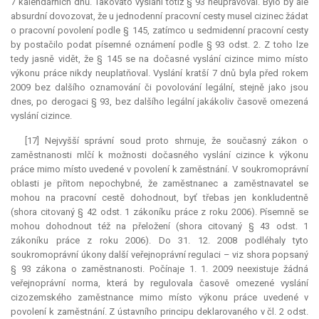
7 kalendářních dnů. Takováto vyslání totiž § 93 neupravoval. Bylo by ale
absurdní
dovozovat, že u jednodenní pracovní cesty musel cizinec žádat
o pracovní povolení podle § 145, zatímco u sedmidenní pracovní cesty
by postačilo podat písemné oznámení podle § 93 odst. 2. Z toho lze
tedy jasně vidět, že § 145 se na dočasné vyslání cizince mimo místo
výkonu práce nikdy neuplatňoval. Vyslání kratší 7 dnů byla před rokem
2009 bez dalšího oznamování či povolování legální, stejně jako jsou
dnes, po derogaci § 93, bez dalšího legální jakákoliv časově omezená
vyslání cizince.
[17] Nejvyšší správní soud proto shrnuje, že současný zákon o
zaměstnanosti mlčí k možnosti dočasného vyslání cizince k výkonu
práce mimo místo uvedené v povolení k zaměstnání. V soukromoprávní
oblasti je přitom nepochybné, že zaměstnanec a zaměstnavatel se
mohou na pracovní cestě dohodnout, byť třebas jen konkludentně
(shora citovaný § 42 odst. 1 zákoníku práce z roku 2006). Písemně se
mohou dohodnout též na přeložení (shora citovaný § 43 odst. 1
zákoníku práce z roku 2006). Do 31. 12. 2008 podléhaly tyto
soukromoprávní úkony další veřejnoprávní regulaci – viz shora popsaný
§ 93 zákona o zaměstnanosti. Počínaje 1. 1. 2009 neexistuje žádná
veřejnoprávní norma, která by regulovala časově omezené vyslání
cizozemského zaměstnance mimo místo výkonu práce uvedené v
povolení k zaměstnání. Z ústavního principu deklarovaného v čl. 2 odst.