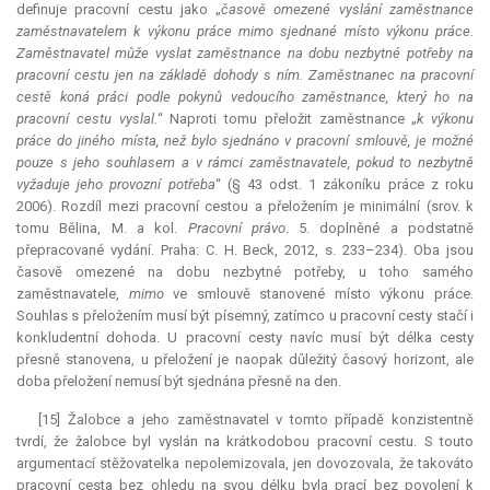
definuje pracovní cestu jako „
časově omezené vyslání zaměstnance
zaměstnavatelem k výkonu práce mimo sjednané místo výkonu práce.
Zaměstnavatel může vyslat zaměstnance na dobu nezbytné potřeby na
pracovní cestu jen na základě dohody s ním. Zaměstnanec na pracovní
cestě koná práci podle pokynů vedoucího zaměstnance, který ho na
pracovní cestu vyslal.
“ Naproti tomu přeložit zaměstnance „
k výkonu
práce do jiného místa, než bylo sjednáno v pracovní smlouvě, je možné
pouze s jeho souhlasem a v rámci zaměstnavatele, pokud to nezbytně
vyžaduje jeho provozní potřeba
“ (§ 43 odst. 1 zákoníku práce z roku
2006). Rozdíl mezi pracovní cestou a přeložením je minimální (srov. k
tomu Bělina, M. a kol.
Pracovní právo
. 5. doplněné a podstatně
přepracované vydání. Praha: C. H. Beck, 2012, s. 233–234). Oba jsou
časově omezené na dobu nezbytné potřeby, u toho samého
zaměstnavatele,
mimo
ve smlouvě stanovené místo výkonu práce.
Souhlas s přeložením musí být písemný, zatímco u pracovní cesty stačí i
konkludentní dohoda. U pracovní cesty navíc musí být délka cesty
přesně stanovena, u přeložení je naopak důležitý časový horizont, ale
doba přeložení nemusí být sjednána přesně na den.
[15] Žalobce a jeho zaměstnavatel v tomto případě konzistentně
tvrdí, že žalobce byl vyslán na krátkodobou pracovní cestu. S touto
argumentací stěžovatelka nepolemizovala, jen dovozovala, že takováto
pracovní cesta bez ohledu na svou délku byla prací bez povolení k