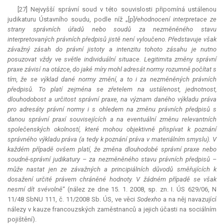
[27] Nejvyšší správní soud v této souvislosti připomíná ustálenou
judikaturu Ústavního soudu, podle níž „[p]
řehodnocení
interpretace
ze
strany správních úřadů nebo soudů za nezměněného stavu
interpretovaných právních předpisů jistě není vyloučeno. Představuje však
závažný zásah do právní jistoty a intenzitu tohoto zásahu je nutno
posuzovat vždy ve světle individuální situace.
Legitimita
změny správní
praxe závisí na otázce, do jaké míry mohl adresát normy rozumně počítat s
tím, že se výklad dané normy změní, a to i za nezměněných právních
předpisů. To platí zejména se zřetelem na ustálenost, jednotnost,
dlouhodobost a určitost správní praxe, na význam daného výkladu práva
pro adresáty právní normy i s ohledem na změnu právních předpisů s
danou správní praxí souvisejících a na eventuální změnu relevantních
společenských okolností, které mohou objektivně přispívat k poznání
správného výkladu práva (a tedy k poznání práva v materiálním smyslu). V
každém případě ovšem platí, že změna dlouhodobé správní praxe nebo
soudně-správní judikatury – za nezměněného stavu právních předpisů –
může nastat jen ze závažných a principiálních důvodů směřujících k
dosažení určité právem chráněné hodnoty. V žádném případě se však
nesmí dít svévolně
“ (nález ze dne 15. 1. 2008, sp. zn. I. ÚS 629/06, N
11/48 SbNU 111, č. 11/2008 Sb. ÚS, ve věci
Sodexho
a na něj navazující
nálezy v kauze francouzských zaměstnanců a jejich účasti na sociálním
pojištění).