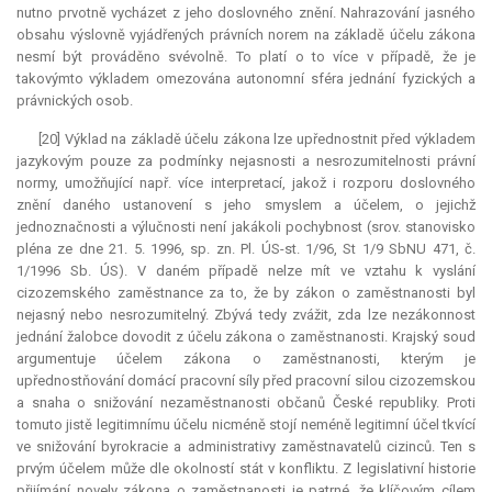
nutno prvotně vycházet z jeho doslovného znění. Nahrazování jasného
obsahu výslovně vyjádřených právních norem na základě účelu zákona
nesmí být prováděno svévolně. To platí o to více v případě, že je
takovýmto výkladem omezována autonomní sféra jednání fyzických a
právnických osob.
[20] Výklad na základě účelu zákona lze upřednostnit před výkladem
jazykovým pouze za podmínky nejasnosti a nesrozumitelnosti právní
normy, umožňující např. více interpretací, jakož i rozporu doslovného
znění daného ustanovení s jeho smyslem a účelem, o jejichž
jednoznačnosti a výlučnosti není jakákoli pochybnost (srov. stanovisko
pléna ze dne 21. 5. 1996, sp. zn. Pl. ÚS-st. 1/96, St 1/9 SbNU 471, č.
1/1996 Sb. ÚS). V daném případě nelze mít ve vztahu k vyslání
cizozemského zaměstnance za to, že by zákon o zaměstnanosti byl
nejasný nebo nesrozumitelný. Zbývá tedy zvážit, zda lze nezákonnost
jednání žalobce dovodit z účelu zákona o zaměstnanosti. Krajský soud
argumentuje účelem zákona o zaměstnanosti, kterým je
upřednostňování domácí pracovní síly před pracovní silou cizozemskou
a snaha o snižování nezaměstnanosti občanů České republiky. Proti
tomuto jistě legitimnímu účelu nicméně stojí neméně legitimní účel tkvící
ve snižování byrokracie a administrativy zaměstnavatelů cizinců. Ten s
prvým účelem může dle okolností stát v konfliktu. Z legislativní historie
přijímání novely zákona o zaměstnanosti je patrné, že klíčovým cílem