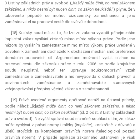
3 Listiny základních práv a svobod („
Každý může činit, co není zákonem
zakázáno, a nikdo nesmí být nucen činit, co zákon neukládá.
“) plyne, že v
takovémto případě se mohou cizozemský zaměstnanec a jeho
zaměstnavatel na pracovní cestě dle své vůle dohodnout.
[18] Krajský soud má za to, že lze ze zákona vyvodit přinejmenším
implicitní zákaz vysílání cizinců mimo místo výkonu práce. Podle jeho
názoru by vysláním zaměstnance mimo místo výkonu práce uvedené v
povolení k zaměstnání docházelo k obcházení mechanismů preference
domácích pracovních sil. Argumentace možností vyslat cizince na
pracovní cestu dle zákoníku práce z roku 2006 se podle krajského
soudu neuplatní, neboť ten upravuje soukromoprávní vztah
zaměstnance a zaměstnavatele a nic nevypovídá o dalších právech a
povinnostech zaměstnance a zaměstnavatele stanovených
veřejnoprávními předpisy, včetně zákona o zaměstnanosti.
[19] Právě uvedené argumenty opětovně naráží na ústavní princip,
podle něhož „[k]
aždý může činit, co není zákonem zakázáno, a nikdo
nesmí být nucen činit, co zákon neukládá
“ (čl. 2 odst. 3 Listiny základních
práv a svobod). Nejvyšší správní soud nicméně souhlasí s tím, že zákaz
může vyplývat z právní normy i mlčky (
implicite
), konkrétně z důvodů a
účelů stojících za komplexem právních norem (teleologické pozadí
právních norem). V případě aplikace zákonného ustanovení je však