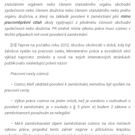
statutárním orgánem nebo členem statutárního orgánu obchodní
společnosti nebo členem družstva nebo členem statutárního nebo jiného
orgánu družstva, a který na základě povolení k zaměstnání plní
mimo
pracovněprávní vztah
úkoly vyplývající z předmětu činnosti obchodní
společnosti nebo družstva. Při změně místa výkonu práce musí cizinec v
těchto případech mít nové povolení k zaměstnání.
[25] Teprve na počátku roku 2012, shodou okolností v době, kdy byl
žalobce vyslán na pracovní cestu, Ministerstvo práce a sociálních věcí
výklad naprosto změnilo a nově na svých internetových stránkách
publikovalo následující právní názor:
Pracovní cesty cizinců
– Cizinci, kteří obdrželi povolení k zaměstnání, nemohou být vysíláni na
pracovní cesty.
– Výkon práce cizince na jiném místě, než je uvedeno v rozhodnutí o
povolení k zaměstnání, je v souladu s § 5 písm. e) bodem 2 zákona o
zaměstnanosti považován za nelegální.
– Má-li zaměstnavatel zájem zaměstnávat cizince na více místech
výkonu práce, projedná tento záměr nejprve s příslušnou krajskou