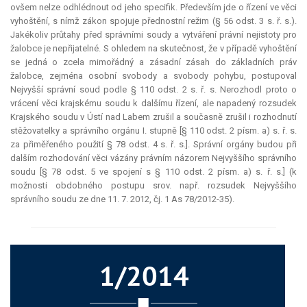
ovšem nelze odhlédnout od jeho specifik. Především jde o řízení ve věci
vyhoštění, s nímž zákon spojuje přednostní režim (§ 56 odst. 3 s. ř. s.).
Jakékoliv průtahy před správními soudy a vytváření právní nejistoty pro
žalobce je nepřijatelné. S ohledem na skutečnost, že v případě vyhoštění
se jedná o zcela mimořádný a zásadní zásah do základních práv
žalobce, zejména osobní svobody a svobody pohybu, postupoval
Nejvyšší správní soud podle § 110 odst. 2 s. ř. s. Nerozhodl proto o
vrácení věci krajskému soudu k dalšímu řízení, ale napadený rozsudek
Krajského soudu v Ústí nad Labem zrušil a současně zrušil i rozhodnutí
stěžovatelky a správního orgánu I. stupně [§ 110 odst. 2 písm. a) s. ř. s.
za přiměřeného použití § 78 odst. 4 s. ř. s.]. Správní orgány budou při
dalším rozhodování věci vázány právním názorem Nejvyššího správního
soudu [§ 78 odst. 5 ve spojení s § 110 odst. 2 písm. a) s. ř. s.] (k
možnosti obdobného postupu srov. např. rozsudek Nejvyššího
správního soudu ze dne 11. 7. 2012, čj. 1 As 78/2012-35).