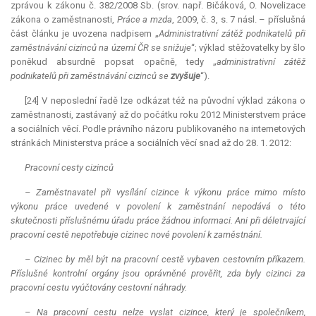
zprávou k zákonu č. 382/2008 Sb. (srov. např. Bičáková, O. Novelizace
zákona o zaměstnanosti,
Práce a mzda
, 2009, č. 3, s. 7 násl. – příslušná
část článku je uvozena nadpisem „
Administrativní zátěž podnikatelů při
zaměstnávání cizinců na území ČR se snižuje
“; výklad stěžovatelky by šlo
poněkud absurdně popsat opačně, tedy „
administrativní zátěž
podnikatelů při zaměstnávání cizinců se
zvyšuje
“).
[24] V neposlední řadě lze odkázat též na původní výklad zákona o
zaměstnanosti, zastávaný až do počátku roku 2012 Ministerstvem práce
a sociálních věcí. Podle právního názoru publikovaného na internetových
stránkách Ministerstva práce a sociálních věcí snad až do 28. 1. 2012:
Pracovní cesty cizinců
– Zaměstnavatel při vysílání cizince k výkonu práce mimo místo
výkonu práce uvedené v povolení k zaměstnání nepodává o této
skutečnosti příslušnému úřadu práce žádnou informaci. Ani při déletrvající
pracovní cestě nepotřebuje cizinec nové povolení k zaměstnání.
– Cizinec by měl být na pracovní cestě vybaven cestovním příkazem.
Příslušné kontrolní orgány jsou oprávněné prověřit, zda byly cizinci za
pracovní cestu vyúčtovány cestovní náhrady.
– Na pracovní cestu nelze vyslat cizince, který je společníkem,