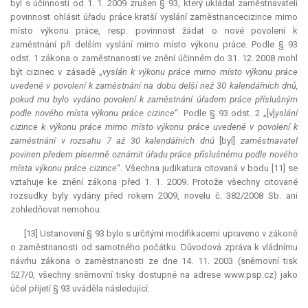
byl s účinností od 1. 1. 2009 zrušen § 93, který ukládal zaměstnavateli
povinnost ohlásit úřadu práce kratší vyslání zaměstnancecizince mimo
místo výkonu práce, resp. povinnost žádat o nové povolení k
zaměstnání při delším vyslání mimo místo výkonu práce. Podle § 93
odst. 1 zákona o zaměstnanosti ve znění účinném do 31. 12. 2008 mohl
být cizinec v zásadě „
vyslán k výkonu práce mimo místo výkonu práce
uvedené v povolení k zaměstnání na dobu delší než 30 kalendářních dnů,
pokud mu bylo vydáno povolení k zaměstnání úřadem práce příslušným
podle nového místa výkonu práce cizince
“. Podle § 93 odst. 2 „[v]
yslání
cizince k výkonu práce mimo místo výkonu práce uvedené v povolení k
zaměstnání v rozsahu 7 až 30 kalendářních dnů
[byl]
zaměstnavatel
povinen předem písemně oznámit úřadu práce příslušnému podle nového
místa výkonu práce cizince
“. Všechna
judikatura
citovaná v bodu [11] se
vztahuje ke znění zákona před 1. 1. 2009. Protože všechny citované
rozsudky byly vydány před rokem 2009, novelu č. 382/2008 Sb. ani
zohledňovat nemohou.
[13] Ustanovení § 93 bylo s určitými modifikacemi upraveno v zákoně
o zaměstnanosti od samotného počátku. Důvodová zpráva k vládnímu
návrhu zákona o zaměstnanosti ze dne 14. 11. 2003 (sněmovní tisk
527/0, všechny sněmovní tisky dostupné na adrese www.psp.cz) jako
účel přijetí § 93 uváděla následující: