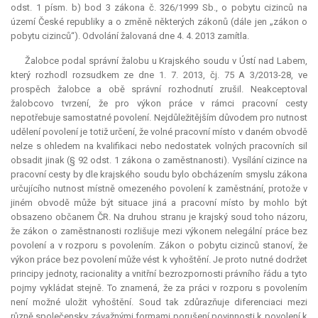
odst. 1 písm. b) bod 3 zákona č. 326/1999 Sb., o pobytu cizinců na
území České republiky a o změně některých zákonů (dále jen „zákon o
pobytu cizinců“). Odvolání žalovaná dne 4. 4. 2013 zamítla.
Žalobce podal správní žalobu u Krajského soudu v Ústí nad Labem,
který rozhodl rozsudkem ze dne 1. 7. 2013, čj. 75 A 3/2013-28, ve
prospěch žalobce a obě správní rozhodnutí zrušil. Neakceptoval
žalobcovo tvrzení, že pro výkon práce v rámci pracovní cesty
nepotřebuje samostatné povolení. Nejdůležitějším důvodem pro nutnost
udělení povolení je totiž určení, že volné pracovní místo v daném obvodě
nelze s ohledem na kvalifikaci nebo nedostatek volných pracovních sil
obsadit jinak (§ 92 odst. 1 zákona o zaměstnanosti). Vysílání cizince na
pracovní cesty by dle krajského soudu bylo obcházením smyslu zákona
určujícího nutnost místně omezeného povolení k zaměstnání, protože v
jiném obvodě může být situace jiná a pracovní místo by mohlo být
obsazeno občanem ČR. Na druhou stranu je krajský soud toho názoru,
že zákon o zaměstnanosti rozlišuje mezi výkonem nelegální práce bez
povolení a v rozporu s povolením. Zákon o pobytu cizinců stanoví, že
výkon práce bez povolení může vést k vyhoštění. Je proto nutné dodržet
principy jednoty, racionality a vnitřní bezrozpornosti právního řádu a tyto
pojmy vykládat stejně. To znamená, že za práci v rozporu s povolením
není možné uložit vyhoštění. Soud tak zdůrazňuje diferenciaci mezi
různě společensky závažnými formami porušení povinnosti k povolení k