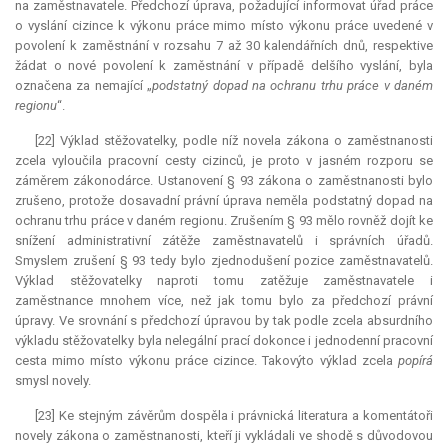
na zaměstnavatele. Předchozí úprava, požadující informovat úřad práce
o vyslání cizince k výkonu práce mimo místo výkonu práce uvedené v
povolení k zaměstnání v rozsahu 7 až 30 kalendářních dnů, respektive
žádat o nové povolení k zaměstnání v případě delšího vyslání, byla
označena za nemající „
podstatný dopad na ochranu trhu práce v daném
regionu
“.
[22] Výklad stěžovatelky, podle níž novela zákona o zaměstnanosti
zcela vyloučila pracovní cesty cizinců, je proto v jasném rozporu se
záměrem zákonodárce. Ustanovení § 93 zákona o zaměstnanosti bylo
zrušeno, protože dosavadní právní úprava neměla podstatný dopad na
ochranu trhu práce v daném regionu. Zrušením § 93 mělo rovněž dojít ke
snížení administrativní zátěže zaměstnavatelů i správních úřadů.
Smyslem zrušení § 93 tedy bylo zjednodušení pozice zaměstnavatelů.
Výklad stěžovatelky naproti tomu zatěžuje zaměstnavatele i
zaměstnance mnohem více, než jak tomu bylo za předchozí právní
úpravy. Ve srovnání s předchozí úpravou by tak podle zcela absurdního
výkladu stěžovatelky byla nelegální prací dokonce i jednodenní pracovní
cesta mimo místo výkonu práce cizince. Takovýto výklad zcela
popírá
smysl novely.
[23] Ke stejným závěrům dospěla i právnická literatura a komentátoři
novely zákona o zaměstnanosti, kteří ji vykládali ve shodě s důvodovou