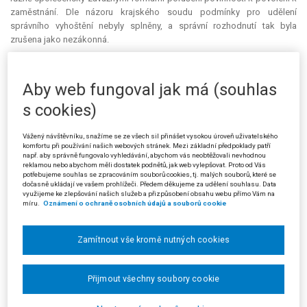
zaměstnání. Dle názoru krajského soudu podmínky pro udělení
správního vyhoštění nebyly splněny, a správní rozhodnutí tak byla
zrušena jako nezákonná.
Ve své kasační stížnosti se žalovaná (stěžovatelka) domáhala
zrušení rozsudku krajského soudu. Ztotožnila se s názorem soudu, že
Aby web fungoval jak má (souhlas
žalobce nemohl vykonávat práci v Chomutově na základě povolení
vydaného pro Prahu. Krajský soud si však podle stěžovatelky vnitřně
s cookies)
protiřečil. Nebylo-li vydáno povolení k práci pro Chomutov, jednalo se o
práci bez povolení. V opačném případě by cizinec mohl změnit
Vážený návštěvníku, snažíme se ze všech sil přinášet vysokou úroveň uživatelského
zaměstnavatele nebo druh práce, a přesto by nebyl vyhoštěn.
komfortu při používání našich webových stránek. Mezi základní předpoklady patří
např. aby správně fungovalo vyhledávání, abychom vás neobtěžovali nevhodnou
Stěžovatelka se odvolala i na judikaturu Nejvyššího správního soudu
reklamou nebo abychom měli dostatek podnětů, jak web vylepšovat. Proto od Vás
(rozhodnutí ze dne 3. 9. 2008, čj. 1 As 28/2008-76, ze dne 8. 6. 2007, čj. 7
potřebujeme souhlas se zpracováním souborů cookies, tj. malých souborů, které se
dočasně ukládají ve vašem prohlížeči. Předem děkujeme za udělení souhlasu. Data
As 28/2006-51, ze dne 8. 6. 2007, čj. 7 As 46/2006-56, a ze dne 25. 1.
využijeme ke zlepšování našich služeb a přizpůsobení obsahu webu přímo Vám na
2007, čj. 6 As 54/2006-66) a na změnu zákona o zaměstnanosti
míru.
Oznámení o ochraně osobních údajů a souborů cookie
provedenou zákonem č. 382/2008 Sb., který původně ukládal
zaměstnavateli oznamovací povinnost v případě pracovní cesty
Zamítnout vše kromě nutných cookies
zaměstnaného cizince.
Nejvyšší správní soud rozsudek Krajského soudu v Ústí nad Labem,
Přijmout všechny soubory cookie
rozhodnutí žalované a rozhodnutí správního orgánu I. stupně zrušil a věc
vrátil žalované k dalšímu řízení.