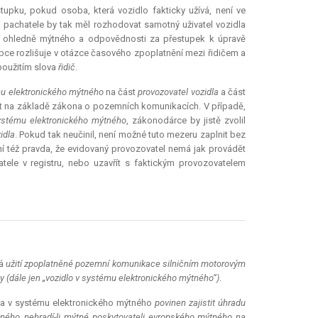
tupku, pokud osoba, která vozidlo fakticky užívá, není ve
 pachatele by tak měl rozhodovat samotný uživatel vozidla
lad ohledně mýtného a odpovědnosti za přestupek k úpravě
e rozlišuje v otázce časového zpoplatnění mezi řidičem a
použitím slova
řidič
.
mu elektronického mýtného
na část
provozovatel vozidla
a část
at na základě zákona o pozemních komunikacích. V případě,
systému elektronického mýtného
, zákonodárce by jistě zvolil
idla
. Pokud tak neučinil, není možné tuto mezeru zaplnit bez
í též pravda, že evidovaný provozovatel nemá jak provádět
le v registru, nebo uzavřít s faktickým provozovatelem
há
užití zpoplatněné pozemní komunikace silničním motorovým
ny (dále jen „vozidlo v systému elektronického mýtného“)
.
dla v systému elektronického mýtného
povinen zajistit úhradu
ého, nehradí-li mýtné poskytovateli evropského mýtného na