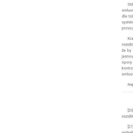
Stě
smluvn
dle to
systém
provoz
Kra
vozidl
že by 
jasnou
opory 
kontr
smlou
Nej
[2
vozidl
[2
mýtnéh