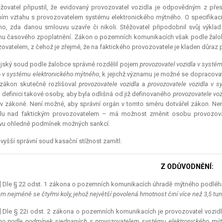
žovatel připustil, že evidovaný provozovatel vozidla je odpovědným z přes
ím vztahu s provozovatelem systému elektronického mýtného. O specifikaci
ho, zda danou smlouvu uzavře či nikoli. Stěžovatel připodobnil svůj výk
u časového zpoplatnění. Zákon o pozemních komunikacích však podle žalobc
ovatelem, z čehož je zřejmé, že na faktického provozovatele je kladen důraz 
jský soud podle žalobce správně rozdělil pojem
provozovatel vozidla v systé
o v systému elektronického mýtného
, k jejichž významu je možné se dopracov
zákon skutečně rozlišoval
provozovatele vozidla
a
provozovatele vozidla v 
 definici takové osoby, aby byla odlišná od již definovaného
provozovatele voz
v zákoně. Není možné, aby správní orgán v tomto směru dotvářel zákon. Nen
olu nad faktickým provozovatelem – má možnost změnit osobu provozovate
vu ohledně podmínek možných sankcí.
vyšší správní soud kasační stížnost zamítl.
Z ODŮVODNĚNÍ:
0] Dle § 22 odst. 1 zákona o pozemních komunikacích úhradě mýtného podlé
em nejméně se čtyřmi koly, jehož největší povolená hmotnost činí více než 3,5 tu
1] Dle § 22i odst. 2 zákona o pozemních komunikacích je provozovatel vozi
o podle podmínek sjednaných s provozovatelem systému elektronického mýtn