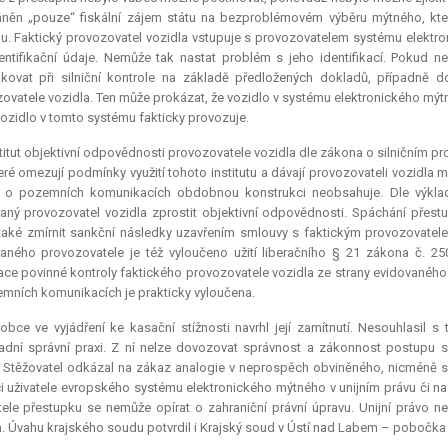
áněn „pouze“ fiskální zájem státu na bezproblémovém výběru mýtného, kte
u. Faktický provozovatel vozidla vstupuje s provozovatelem systému elektr
entifikační údaje. Nemůže tak nastat problém s jeho identifikací. Pokud 
fikovat při silniční kontrole na základě předložených dokladů, případně 
ovatele vozidla. Ten může prokázat, že vozidlo v systému elektronického mý
vozidlo v tomto systému fakticky provozuje.
titut objektivní odpovědnosti provozovatele vozidla dle zákona o silničním p
teré omezují podmínky využití tohoto institutu a dávají provozovateli vozid
 o pozemních komunikacích obdobnou konstrukci neobsahuje. Dle výklad
aný provozovatel vozidla zprostit objektivní odpovědnosti. Spáchání přest
aké zmírnit sankční následky uzavřením smlouvy s faktickým provozovatele
aného provozovatele je též vyloučeno užití liberačního § 21 zákona č. 25
ace povinné kontroly faktického provozovatele vozidla ze strany evidovanéh
mních komunikacích je prakticky vyloučena.
obce ve vyjádření ke kasační stížnosti navrhl její zamítnutí. Nesouhlasil s 
dní správní praxi. Z ní nelze dovozovat správnost a zákonnost postupu s
 Stěžovatel odkázal na zákaz analogie v neprospěch obviněného, nicméně s
ci uživatele evropského systému elektronického mýtného v unijním právu či na
ele přestupku se nemůže opírat o zahraniční právní úpravu. Unijní právo 
. Úvahu krajského soudu potvrdil i Krajský soud v Ústí nad Labem – pobočka v 