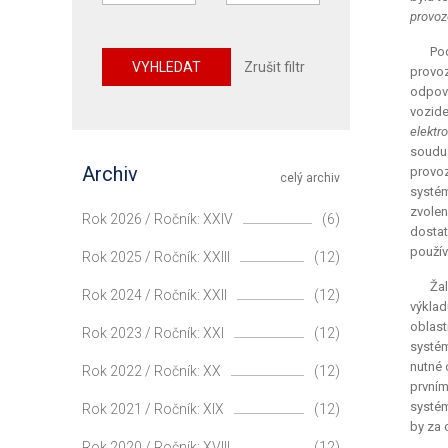
provoz
Po
VYHLEDAT
Zrušit filtr
provo
odpově
vozide
elektr
soudu
Archiv
provoz
celý archiv
systém
zvolen
Rok 2026 / Ročník: XXIV
(6)
dostat
použív
Rok 2025 / Ročník: XXIII
(12)
Žal
Rok 2024 / Ročník: XXII
(12)
výkla
oblas
Rok 2023 / Ročník: XXI
(12)
systém
nutné 
Rok 2022 / Ročník: XX
(12)
prvním
systém
Rok 2021 / Ročník: XIX
(12)
by za 
Rok 2020 / Ročník: XVIII
(12)