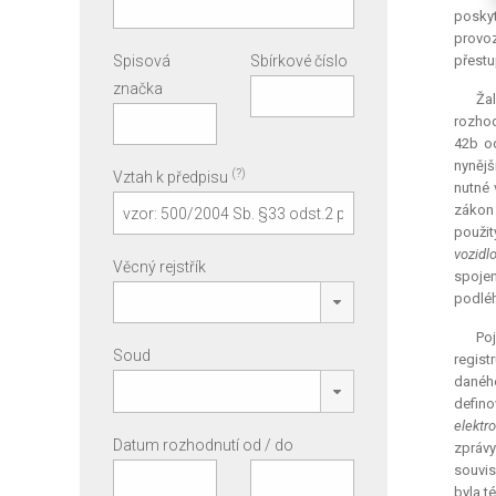
posky
provoz
Spisová
Sbírkové číslo
přestu
značka
Žal
rozhod
42b o
nynějš
(?)
Vztah k předpisu
nutné 
zákon 
použit
vozidl
Věcný rejstřík
spojen
podléh
Poj
Soud
regist
danéh
defin
elektr
Datum rozhodnutí od / do
zprávy
souvis
byla t