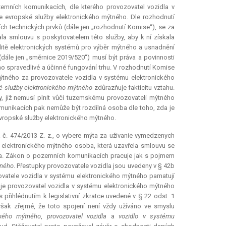
emních komunikacích, dle kterého provozovatel vozidla v
e evropské služby elektronického mýtného. Dle rozhodnutí
ch technických prvků (dále jen „rozhodnutí Komise“), se za
la smlouvu s poskytovatelem této služby, aby k ní získala
litě elektronických systémů pro výběr mýtného a usnadnění
 (dále jen „směrnice 2019/520“) musí být práva a povinnosti
no spravedlivé a účinné fungování trhu. V rozhodnutí Komise
ýtného za provozovatele vozidla v systému elektronického
ké služby elektronického mýtného
zdůrazňuje fakticitu vztahu.
žby, již nemusí plnit vůči tuzemskému provozovateli mýtného
munikacích pak nemůže být rozdílná osoba dle toho, zda je
ropské služby elektronického mýtného.
č. 474/2013 Z. z., o vybere mýta za uživanie vymedzenych
 elektronického mýtného osoba, která uzavřela smlouvu se
ta. Zákon o pozemních komunikacích pracuje jak s pojmem
tného
. Přestupky provozovatele vozidla jsou uvedeny v § 42b
vatele vozidla v systému elektronického mýtného pamatují
je provozovatel vozidla v systému elektronického mýtného
 přihlédnutím k legislativní zkratce uvedené v § 22 odst. 1
k zřejmé, že toto spojení není vždy užíváno ve smyslu
ckého mýtného
,
provozovatel vozidla
a
vozidlo v systému