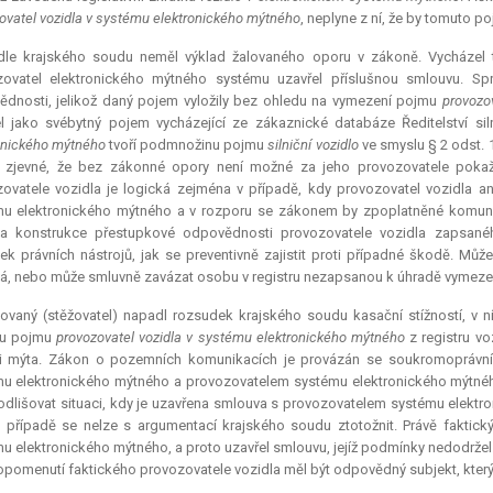
ovatel vozidla v systému elektronického mýtného
, neplyne z ní, že by tomuto 
dle krajského soudu neměl výklad žalovaného oporu v zákoně. Vycházel t
zovatel elektronického mýtného systému uzavřel příslušnou smlouvu. Spr
dnosti, jelikož daný pojem vyložily bez ohledu na vymezení pojmu
provozov
l jako svébytný pojem vycházející ze zákaznické databáze Ředitelství si
onického mýtného
tvoří podmnožinu pojmu
silniční vozidlo
ve smyslu § 2 odst. 
 zjevné, že bez zákonné opory není možné za jeho provozovatele poka
ovatele vozidla je logická zejména v případě, kdy provozovatel vozidla 
u elektronického mýtného a v rozporu se zákonem by zpoplatněné komunikac
a konstrukce přestupkové odpovědnosti provozovatele vozidla zapsaného
ek právních nástrojů, jak se preventivně zajistit proti případné škodě. Mů
á, nebo může smluvně zavázat osobu v registru nezapsanou k úhradě vymeze
ovaný (stěžovatel) napadl rozsudek krajského soudu kasační stížností, v n
du pojmu
provozovatel vozidla v systému elektronického mýtného
z registru v
ti mýta. Zákon o pozemních komunikacích je provázán se soukromoprávní
u elektronického mýtného a provozovatelem systému elektronického mýtnéh
odlišovat situaci, kdy je uzavřena smlouva s provozovatelem systému elektr
 případě se nelze s argumentací krajského soudu ztotožnit. Právě faktic
u elektronického mýtného, a proto uzavřel smlouvu, jejíž podmínky nedodržel.
opomenutí faktického provozovatele vozidla měl být odpovědný subjekt, který