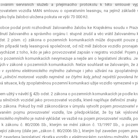
továním servisních služeb a přejímacího protokolu k této smlouvě vyp
ovatelem vozidla MAN smlouvu o operativním leasingu, na jejímž základě 
pku byla žalobci uložena pokuta ve výši 73 000 Kč.
obce podal proti rozhodnutí žalovaného žalobu ke Krajskému soudu v Praze,
nutí žalovaného a správního orgánu I. stupně zrušil a věc vrátil žalovanému
dst. 2 písm. c) zákona o pozemních komunikacích může dopustit pouze pr
ím případě tedy leasingová společnost, od níž měl žalobce vozidlo pronajat
vycházet z toho, kdo je jako provozovatel zapsán v registru vozidel. Pojem
o pozemních komunikacích nevymezuje a nejde ani o legislativní zkratku. J
ých v zákoně o pozemních komunikacích. Nelze souhlasit se žalovaným, že z §
o v systému elektronického mýtného
zahrnuje i jeho užívání na zpoplatněnýc
í „
silniční motorové vozidlo nejméně se čtyřmi koly, jehož největší povolená h
á situace, kdy zpoplatněnou pozemní komunikaci užije vozidlo vymezené v př
em užitý v návětí § 42b odst. 2 zákona o pozemních komunikacích je podle kr
ru silničních vozidel jako provozovatel vozidla, které naplňuje definiční zna
o zákona. Pokud by měl zákonodárce v úmyslu vytvořit pojem
provozovatel 
ovaném pojmu
provozovatel vozidla
, lze předpokládat, že by tak výslovn
onického mýtného
je nutné vykládat ve vazbě na pojem
provozovatel vozidla
, p
 k zákonu č. 80/2006 Sb., kterým se mění zákon č. 13/1997 Sb., o pozemn
ející zákony (dále jen „zákon č. 80/2006 Sb.), kterým byl zaveden pojem
pro
éž zavedena legislativní zkratka
vozidlo v elektronickém systému mýtného
. Ač