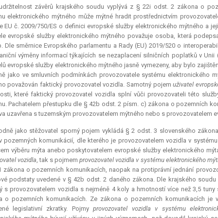
udržitelnost závěrů krajského soudu vyplývá z § 22i odst. 2 zákona o poz
u elektronického mýtného může mýtné hradit prostřednictvím provozovatel
 EU č. 2009/750/ES o definici evropské služby elektronického mýtného a její
ele evropské služby elektronického mýtného považuje osoba, která podepsa
p. Dle směrnice Evropského parlamentu a Rady (EU) 2019/520 o interoperabi
aniční výměny informací týkajících se nezaplacení silničních poplatků v Unii
elů evropské služby elektronického mýtného jasně vymezeny, aby bylo zajiště
jně jako ve smluvních podmínkách provozovatele systému elektronického m
o považován faktický provozovatel vozidla. Samotný pojem
uživatel evrops
osti, které faktický provozovatel vozidla splní vůči provozovateli této slu
u. Pachatelem přestupku dle § 42b odst. 2 písm. c) zákona o pozemních ko
a uzavřena s tuzemským provozovatelem mýtného nebo s provozovatelem ev
odně jako stěžovatel sporný pojem vykládá § 2 odst. 3 slovenského zákona 
 pozemných komunikácií, dle kterého je provozovatelem vozidla v systému
em výběru mýta anebo poskytovatelem evropské služby elektronického mý
ovatel vozidla
, tak s pojmem
provozovatel vozidla v systému elektronického mý
1 zákona o pozemních komunikacích, naopak na protiprávní jednání provozo
vé podstaty uvedené v § 42b odst. 2 daného zákona. Dle krajského soudu 
ý s provozovatelem vozidla s nejméně 4 koly a hmotností více než 3,5 tuny s
a o pozemních komunikacích. Ze zákona o pozemních komunikacích je vša
né legislativní zkratky. Pojmy
provozovatel vozidla v systému elektroni