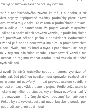
pojmu byl přisuzován zásadně odlišný význam.
otiž z nepřesvědčivého závěru, že má jít o osobu, s níž
ávní orgány nepřípustně rozšířily podmínky přestupkové
atel vozidla
v § 2 odst. 15 zákona o podmínkách provozu
lnic a dálnic. Ze skutečnosti, že pojem
vozidlo v systému
1 zákona o podmínkách provozu vozidel, je podle krajského
ždé považovat někoho jiného. Odpovědnost evidovaného
ani žádná jiná osoba neuzavřela smlouvu s provozovatelem
e užívala, aniž by hradila mýto. I pro takovou situaci je
 v registru silničních vozidel. Provozovatel vozidla má
že nechat do registru zapsat osobu, která vozidlo skutečně
ných nákladů.
íž uvedl, že závěr krajského soudu o nutnosti vycházet při
ozidel zakládá plošnou nezákonnost správních rozhodnutí v
mi ujednáními uzavřenými mezi provozovatelem vozidla v
o, což omezuje výklad daného pojmu. Podle stěžovatele je
onického mýtného, od situace, kdy smlouva uzavřena není. V
ký provozovatel má v úmyslu užívat pozemní komunikace v
 Pokud by v takové situaci platil názor krajského soudu, pak
 neporušil zákonné povinnosti.