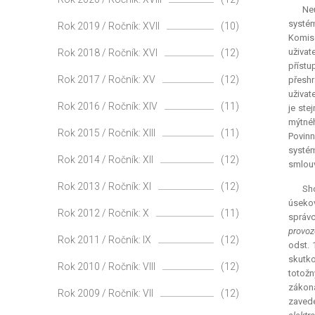
Ne
systém
Rok 2019 / Ročník: XVII
(10)
Komise
uživat
Rok 2018 / Ročník: XVI
(12)
přístu
Rok 2017 / Ročník: XV
(12)
přeshr
uživat
Rok 2016 / Ročník: XIV
(11)
je ste
mýtnéh
Rok 2015 / Ročník: XIII
(11)
Povinn
systém
Rok 2014 / Ročník: XII
(12)
smlouv
Rok 2013 / Ročník: XI
(12)
Sh
úsekov
Rok 2012 / Ročník: X
(11)
správc
provoz
Rok 2011 / Ročník: IX
(12)
odst. 
skutko
Rok 2010 / Ročník: VIII
(12)
totožn
zákon
Rok 2009 / Ročník: VII
(12)
zavede