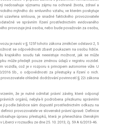
rý nedosahuje významu zájmu na ochraně života, zdraví a
onického mýtného do smluvního vztahu, ve kterém poskytuje
není uzavřena smlouva, je snadné faktického provozovatele
dodatečně ve správním řízení prostřednictvím evidovaného
tného provozuje jiná osoba, nebo bude považován za osobu,
rovozu je navíc v § 125f tohoto zákona změkčen odstavci 2, 5
la možnost se odpovědnosti zbavit poukazem na osobu řidiče.
u krajského soudu tak neexistuje možnost, jak se může
upku může předejít pouze změnou údajů v registru vozidel.
m vozidla, což je v rozporu s principem autonomie vůle. U
0/2016 Sb., o odpovědnosti za přestupky a řízení o nich.
o provozovatele ohledně dodržování povinností § 22i zákona
tvrzením, že je nutné odmítat právní závěry, které odporují
právních orgánů, nebyla-li podrobena přezkumu správními
e jí podle žalobce sám dopustil prostřednictvím odkazu na
 definici provozovatele ve slovenské právní úpravě. Definice
neobsahuje úpravu přestupků, která je přenechána členským
Liberci v rozsudku ze dne 25. 10. 2013, čj. 59 A 6/2013-46.