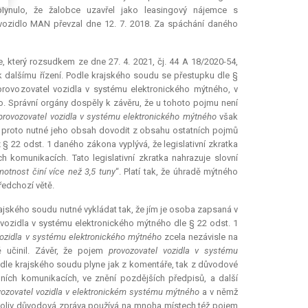
lynulo, že žalobce uzavřel jako leasingový nájemce s
vozidlo MAN převzal dne 12. 7. 2018. Za spáchání daného
 který rozsudkem ze dne 27. 4. 2021, čj. 44 A 18/2020-54,
 k dalšímu řízení. Podle krajského soudu se přestupku dle §
ovozovatel vozidla v systému elektronického mýtného, v
o. Správní orgány dospěly k závěru, že u tohoto pojmu není
provozovatel vozidla v systému elektronického mýtného
však
e proto nutné jeho obsah dovodit z obsahu ostatních pojmů
 22 odst. 1 daného zákona vyplývá, že legislativní zkratka
h komunikacích. Tato legislativní zkratka nahrazuje slovní
motnost činí více než 3,5 tuny
“. Platí tak, že úhradě mýtného
edchozí větě.
ajského soudu nutné vykládat tak, že jím je osoba zapsaná v
ky vozidla v systému elektronického mýtného dle § 22 odst. 1
vozidla v systému elektronického mýtného
zcela nezávisle na
ě učinil. Závěr, že pojem
provozovatel vozidla v systému
odle krajského soudu plyne jak z komentáře, tak z důvodové
ích komunikacích, ve znění pozdějších předpisů, a další
vozovatel vozidla v elektronickém systému mýtného
a v němž
koliv důvodová zpráva používá na mnoha místech též pojem