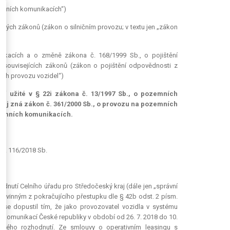
zemních komunikacích“)
ých zákonů (zákon o silničním provozu; v textu jen „zákon
kacích a o změně zákona č. 168/1999 Sb., o pojištění
ouvisejících zákonů (zákon o pojištění odpovědnosti z
ách provozu vozidel“)
o“ užité v § 22i zákona č. 13/1997 Sb., o pozemních
 jej zná zákon č. 361/2000 Sb., o provozu na pozemních
zemních komunikacích.
)
 č. 116/2018 Sb.
o.
odnutí Celního úřadu pro Středočeský kraj (dále jen „správní
n vinným z pokračujícího přestupku dle § 42b odst. 2 písm.
se dopustil tím, že jako provozovatel vozidla v systému
 komunikací České republiky v období od 26. 7. 2018 do 10.
ňového rozhodnutí. Ze smlouvy o operativním leasingu s