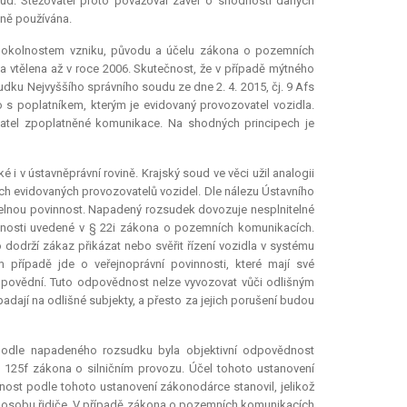
oud. Stěžovatel proto považoval závěr o shodnosti daných
dně používána.
ým okolnostem vzniku, původu a účelu zákona o pozemních
a vtělena až v roce 2006. Skutečnost, že v případě mýtného
udku Nejvyššího správního soudu ze dne 2. 4. 2015, čj. 9 Afs
o s poplatníkem, kterým je evidovaný provozovatel vozidla.
vatel zpoplatněné komunikace. Na shodných principech je
 v ústavněprávní rovině. Krajský soud ve věci užil analogii
ěch evidovaných provozovatelů vozidel. Dle nálezu Ústavního
lnitelnou povinnost. Napadený rozsudek dovozuje nesplnitelné
nnosti uvedené v § 22i zákona o pozemních komunikacích.
dodrží zákaz přikázat nebo svěřit řízení vozidla v systému
případě jde o veřejnoprávní povinnosti, které mají své
 odpovědní. Tuto odpovědnost nelze vyvozovat vůči odlišným
adají na odlišné subjekty, a přesto za jejich porušení budou
 podle napadeného rozsudku byla objektivní odpovědnost
 125f zákona o silničním provozu. Účel tohoto ustanovení
dnost podle tohoto ustanovení zákonodárce stanovil, jelikož
t osobu řidiče. V případě zákona o pozemních komunikacích