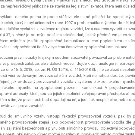
onického mýtného
bývají užívány v jiných významech, než dovodil krajský s
za nepřesvědčivý, jelikož nelze stavět na legislativní zkratce, která není důsle
i výkladu daného pojmu je podle stěžovatele nutné přihlížet ke specifick
kacích, který nabyl účinnosti v roce 1997 a problematika mýtného do něj byl
bez dalšího vycházet z evidence registru vozidel, lze
a contrario
vyvodit z rozs
14-37, v němž je od mýta odlišena silniční daň, jejímž předmětem je vozidl
tem mýtného je užití zpoplatněné komunikace a jeho poplatníkem je uži
vána i odpovědnost řidičů v systému časového zpoplatnění komunikace.
ouzení právní otázky krajským soudem stěžovatel považoval za problematické i
 ve prospěch žalobce, ale v dalších věcech dojde k užití analogie v neprosp
ze dne 16. 5. 2018, sp. zn. Pl. ÚS 15/16, č. 116/2018 Sb., nelze uložit nesp
osti vůči evidovaným provozovatelům vozidel, kteří nemohou dodržet povi
řejmé, jak evidovaný provozovatel vozidla v systému elektronického mýtného 
ronického mýtného na zpoplatněné pozemní komunikaci. V projednávaném 
oprávní adresáty, kteří jsou za jejich nesplnění veřejnoprávně přestupkově
tům s tím, že povinnosti buď dopadají na ně, a jsou tak nesplnitelné, nebo dop
i evidovaní provozovatelé.
kud do smluvního vztahu vstoupí faktický provozovatel vozidla, pak by
aného provozovatele stejná jako odpovědnost provozovatele vozidla dle §
á v zajištění bezpečnosti a plynulosti silničního provozu. Objektivní odpově
é z přestupků nebylo vůbec možné postihovat, poněvadž nebylo možné zjisti