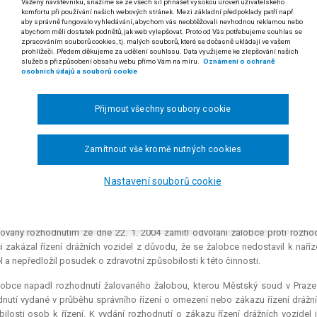
Vážený návštěvníku, snažíme se ze všech sil přinášet vysokou úroveň uživatelského
4/2005
komfortu při používání našich webových stránek. Mezi základní předpoklady patří např.
aby správně fungovalo vyhledávání, abychom vás neobtěžovali nevhodnou reklamou nebo
abychom měli dostatek podnětů, jak web vylepšovat. Proto od Vás potřebujeme souhlas se
 odst. 4 zákona č. 266/1994 Sb., o dráhách, ve znění zákona č. 23/2000 Sb. (v t
zpracováním souborů cookies, tj. malých souborů, které se dočasně ukládají ve vašem
prohlížeči. Předem děkujeme za udělení souhlasu. Data využijeme ke zlepšování našich
služeb a přizpůsobení obsahu webu přímo Vám na míru.
Oznámení o ochraně
 Jestliže se držitel průkazu způsobilosti k řízení drážních vozidel ne
osobních údajů a souborů cookie
 mu bylo nařízeno podle § 45 odst. 4 věty prvé zákona č. 266/1994 Sb.
venou faktickému neprokázání způsobilosti řízení drážních vozide
í nebo zákazu řízení drážních vozidel ve smyslu § 45 odst. 4 věty dru
Přijmout všechny soubory cookie
. Rozhodnutí, jímž drážní úřad nařídil přezkoušení odborné způsobilo
 drážních vozidel ve smyslu § 75 odst. 2 s. ř. s., ani rozhodnutím podle
Zamítnout vše kromě nutných cookies
čeno.
Nastavení souborů cookie
 rozsudku Nejvyššího správního soudu ze dne 16. 11. 2005, čj. 3 As 1/2005-59)
vo L. proti Ministerstvu dopravy o zákaz řízení drážních vozidel, o kasační stíž
ovaný rozhodnutím ze dne 22. 1. 2004 zamítl odvolání žalobce proti rozhod
i zakázal řízení drážních vozidel z důvodu, že se žalobce nedostavil k nař
l a nepředložil posudek o zdravotní způsobilosti k této činnosti.
lobce napadl rozhodnutí žalovaného žalobou, kterou Městský soud v Praze
nutí vydané v průběhu správního řízení o omezení nebo zákazu řízení drážníh
ilosti osob k řízení. K vydání rozhodnutí o zákazu řízení drážních vozidel