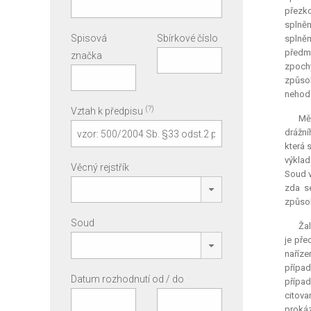
přezko
splněn
Spisová
Sbírkové číslo
splněn
předmě
značka
zpoch
způsob
nehodo
(?)
Vztah k předpisu
Měs
drážní
která 
výklad
Věcný rejstřík
Soud v
zda s
způsob
Soud
Žal
je pře
naříze
případ
Datum rozhodnutí od / do
případ
citova
prokáz