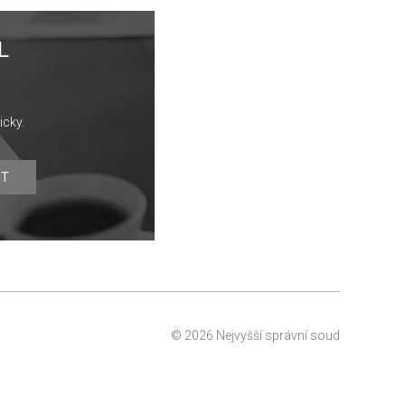
L
icky.
IT
© 2026 Nejvyšší správní soud