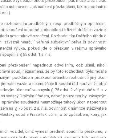
 Na základě výsledků tohoto přezkoušení pak může Drážní úřad
ného ustanovení. Jak nařízení přezkoušení, tak rozhodnutí o
kona).
 je rozhodnutím předběžným, resp. předběžným opatřením,
í přezkoušení odborné způsobilosti k řízení drážních vozidel
ho úřadu nese takové označení. Rozhodnutím Drážního úřadu o
i závazně neurčují veřejná subjektivní práva či povinnosti
petenční výluka, pokud jde o přezkum v režimu správního
 spojení s § 65 odst. 1 s. ř. s.
ení přezkoušení napadnout odvoláním, což učinil, nikoli
správní soud, neznamená, že by toto rozhodnutí bylo možné
závazným podkladem přezkoumávaného rozhodnutí jiný úkon
 jím sám vázán a neumožňuje-li soudní řád správní žalobci
ovým úkonem“ ve smyslu § 75 odst. 2 věty druhé s. ř. s. v
osti vydaný Drážním úřadem, neboť pouze ten byl závazným
 správního soudnictví neumožňuje takový úkon napadnout
m na § 75 odst. 2 s. ř. s. povinnost k námitce stěžovatele
stský soud v Praze tak učinil, a to způsobem, který, jak
.
ážních vozidel, čímž vymezil předmět soudního přezkumu, v
nařízení přezkoušení způsobilosti, a naopak bylo možno k