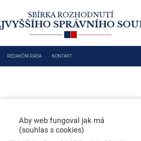
SBÍRKA ROZHODNUTÍ
JVYŠŠÍHO SPRÁVNÍHO SO
REDAKČNÍ RADA
KONTAKT
ZÁKON O DRAHÁCH A PŘEZKOUMÁN
/2006
ŘÍZENÍ DRÁŽNÍCH VOZIDEL
Aby web fungoval jak má
(souhlas s cookies)