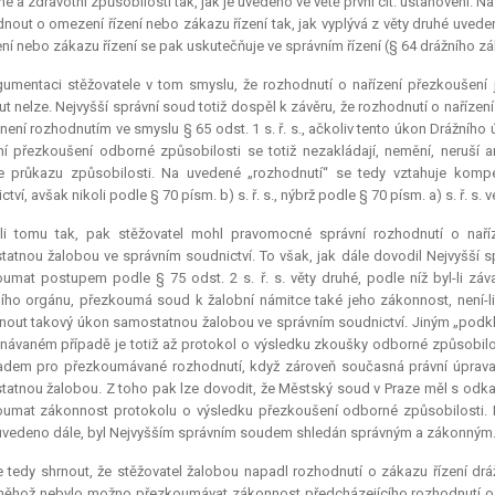
é a zdravotní způsobilosti tak, jak je uvedeno ve větě první cit. ustanovení.
nout o omezení řízení nebo zákazu řízení tak, jak vyplývá z věty druhé uvede
í nebo zákazu řízení se pak uskutečňuje ve správním řízení (§ 64 drážního zá
gumentaci stěžovatele v tom smyslu, že rozhodnutí o nařízení přezkoušení
ut nelze. Nejvyšší správní soud totiž dospěl k závěru, že rozhodnutí o nařízen
není rozhodnutím ve smyslu § 65 odst. 1 s. ř. s., ačkoliv tento úkon Drážní
ní přezkoušení odborné způsobilosti se totiž nezakládají, nemění, neruší an
le průkazu způsobilosti. Na uvedené „rozhodnutí“ se tedy vztahuje kom
tví, avšak nikoli podle § 70 písm. b) s. ř. s., nýbrž podle § 70 písm. a) s. ř. s. ve
-li tomu tak, pak stěžovatel mohl pravomocné správní rozhodnutí o naříz
atnou žalobou ve správním soudnictví. To však, jak dále dovodil Nejvyšší 
umat postupem podle § 75 odst. 2 s. ř. s. věty druhé, podle níž byl-li 
ího orgánu, přezkoumá soud k žalobní námitce také jeho zákonnost, není-li
out takový úkon samostatnou žalobou ve správním soudnictví. Jiným „podklad
návaném případě je totiž až protokol o výsledku zkoušky odborné způsobil
adem pro přezkoumávané rozhodnutí, když zároveň současná právní úprava
atnou žalobou. Z toho pak lze dovodit, že Městský soud v Praze měl s odkaze
umat zákonnost protokolu o výsledku přezkoušení odborné způsobilosti. Mě
vedeno dále, byl Nejvyšším správním soudem shledán správným a zákonným
 tedy shrnout, že stěžovatel žalobou napadl rozhodnutí o zákazu řízení dr
něhož nebylo možno přezkoumávat zákonnost předcházejícího rozhodnutí o 