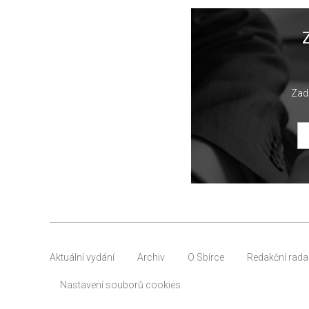
Zade
Aktuální vydání
Archiv
O Sbírce
Redakční rada
Nastavení souborů cookies