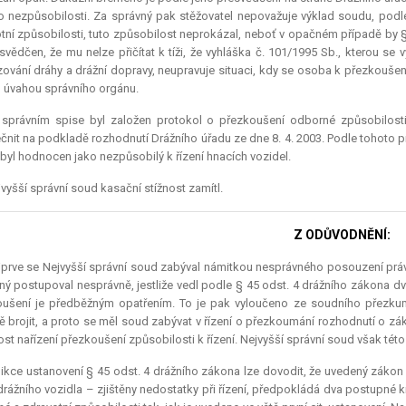
o nezpůsobilosti. Za správný pak stěžovatel nepovažuje výklad soudu, podl
tní způsobilosti, tuto způsobilost neprokázal, neboť v opačném případě by 
svědčen, že mu nelze přičítat k tíži, že vyhláška č. 101/1995 Sb., kterou s
ování dráhy a drážní dopravy, neupravuje situaci, kdy se osoba k přezkoušen
 úvahou správního orgánu.
 správním spise byl založen protokol o přezkoušení odborné způsobilost
čnit na podkladě rozhodnutí Drážního úřadu ze dne 8. 4. 2003. Podle tohoto p
byl hodnocen jako nezpůsobilý k řízení hnacích vozidel.
vyšší správní soud kasační stížnost zamítl.
Z ODŮVODNĚNÍ:
prve se Nejvyšší správní soud zabýval námitkou nesprávného posouzení právn
ný postupoval nesprávně, jestliže vedl podle § 45 odst. 4 drážního zákona dv
ušení je předběžným opatřením. To je pak vyloučeno ze soudního přezkumu
 brojit, a proto se měl soud zabývat v řízení o přezkoumání rozhodnutí o zá
ost nařízení přezkoušení způsobilosti k řízení. Nejvyšší správní soud však tét
ikce ustanovení § 45 odst. 4 drážního zákona lze dovodit, že uvedený zákon v
 drážního vozidla – zjištěny nedostatky při řízení, předpokládá dva postupné kr