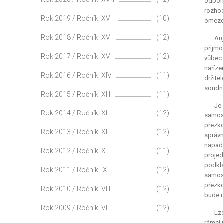
odborn
rozhod
Rok 2019 / Ročník: XVII
(10)
omezen
Rok 2018 / Ročník: XVI
(12)
Ar
přijmo
Rok 2017 / Ročník: XV
(12)
vůbec 
naříze
Rok 2016 / Ročník: XIV
(11)
držite
soudnic
Rok 2015 / Ročník: XIII
(11)
Je
Rok 2014 / Ročník: XII
(12)
samost
přezko
Rok 2013 / Ročník: XI
(12)
správn
napadn
Rok 2012 / Ročník: X
(11)
projed
podkl
Rok 2011 / Ročník: IX
(12)
samost
přezko
Rok 2010 / Ročník: VIII
(12)
bude u
Rok 2009 / Ročník: VII
(12)
Lze
rámci 