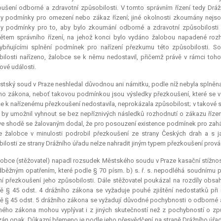
ušení odborné a zdravotní způsobilosti. V tomto správním řízení tedy Drá
y podmínky pro omezení nebo zákaz řízení; jiné okolnosti zkoumány nejso
y podmínky pro to, aby bylo zkoumání odborné a zdravotní způsobilosti
tem správního řízení, na jehož konci bylo vydáno žalobou napadené roz
ybňujícími splnění podmínek pro nařízení přezkumu této způsobilosti. S
ilosti nařízeno, žalobce se k němu nedostavil, přičemž právě v rámci toh
vé události.
tský soud v Praze neshledal důvodnou ani námitku, podle níž nebyla splněna
ho zákona, neboť takovou podmínkou jsou výsledky přezkoušení, které se v
se k nařízenému přezkoušení nedostavila, neprokázala způsobilost; v takové s
 by umožnil vyhnout se bez nepříznivých následků rozhodnutí o zákazu řízení
e shodě se žalovaným dodal, že pro posouzení existence podmínek pro zahájen
e žalobce v minulosti podrobil přezkoušení ze strany Českých drah a s 
ilosti ze strany Drážního úřadu nelze nahradit jiným typem přezkoušení prová
obce (stěžovatel) napadl rozsudek Městského soudu v Praze kasační stížností
dběžným opatřením, které podle § 70 písm. b) s. ř. s. nepodléhá soudnímu
ní přezkoušení jeho způsobilosti. Dále stěžovatel poukázal na rozdíly obsa
ě § 45 odst. 4 drážního zákona se vyžaduje pouhé zjištění nedostatků při 
ě § 45 odst. 5 drážního zákona se vyžadují důvodné pochybnosti o odborné a
ného zákona mohou vyplývat i z jiných skutečností než z pochybností o způ
án opak. Důkazní břemeno je podle jeho přesvědčení na straně Drážního úřadu