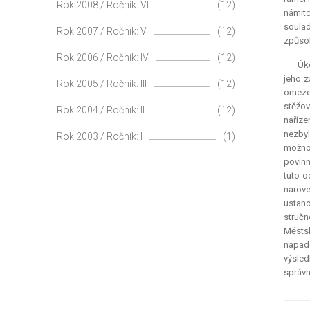
Rok 2008 / Ročník: VI
(12)
námitc
soulad
Rok 2007 / Ročník: V
(12)
způsob
Rok 2006 / Ročník: IV
(12)
Úk
jeho z
Rok 2005 / Ročník: III
(12)
omezen
stěžov
Rok 2004 / Ročník: II
(12)
naříze
nezbyl
Rok 2003 / Ročník: I
(1)
možnos
povinn
tuto o
narov
ustano
stručn
Městsk
napad
výsled
správn