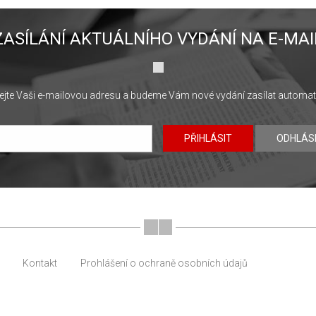
ZASÍLÁNÍ AKTUÁLNÍHO VYDÁNÍ NA E-MAI
jte Vaši e-mailovou adresu a budeme Vám nové vydání zasílat automat
PŘIHLÁSIT
ODHLÁS
Kontakt
Prohlášení o ochraně osobních údajů