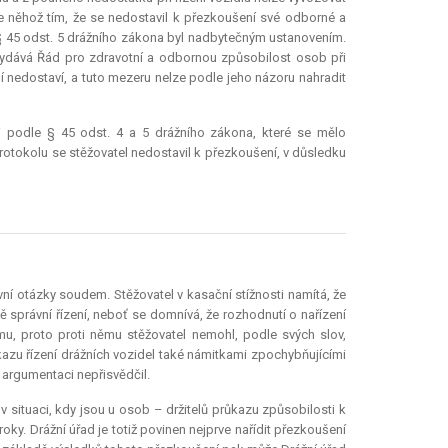
e něhož tím, že se nedostavil k přezkoušení své odborné a
§ 45 odst. 5 drážního zákona byl nadbytečným ustanovením.
e vydává Řád pro zdravotní a odbornou způsobilost osob při
í nedostaví, a tuto mezeru nelze podle jeho názoru nahradit
i podle § 45 odst. 4 a 5 drážního zákona, které se mělo
rotokolu se stěžovatel nedostavil k přezkoušení, v důsledku
í otázky soudem. Stěžovatel v kasační stížnosti namítá, že
ě správní řízení, neboť se domnívá, že rozhodnutí o nařízení
, proto proti němu stěžovatel nemohl, podle svých slov,
kazu řízení drážních vozidel také námitkami zpochybňujícími
o argumentaci nepřisvědčil.
 situaci, kdy jsou u osob – držitelů průkazu způsobilosti k
oky. Drážní úřad je totiž povinen nejprve nařídit přezkoušení