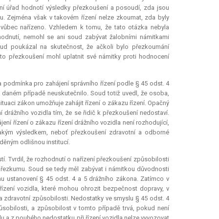
žní úřad hodnotí výsledky přezkoušení a posoudí, zda jsou
u. Zejména však v takovém řízení nelze zkoumat, zda byly
 vůbec nařízeno. Vzhledem k tomu, že tato otázka nebyla
hodnutí, nemohl se ani soud zabývat žalobními námitkami
oud poukázal na skutečnost, že ačkoli bylo přezkoumání
oto přezkoušení mohl uplatnit své námitky proti hodnocení
 podmínka pro zahájení správního řízení podle § 45 odst. 4
 daném případě neuskutečnilo. Soud totiž uvedl, že osoba,
ituaci zákon umožňuje zahájit řízení o zákazu řízení. Opačný
 drážního vozidla tím, že se řidič k přezkoušení nedostaví.
í řízení o zákazu řízení drážního vozidla není rozhodující,
jakým výsledkem, neboť přezkoušení zdravotní a odborné
děným odlišnou institucí.
. Tvrdil, že rozhodnutí o nařízení přezkoušení způsobilosti
 přezkumu. Soud se tedy měl zabývat i námitkou důvodnosti
hu ustanovení § 45 odst. 4 a 5 drážního zákona. Zatímco v
řízení vozidla, které mohou ohrozit bezpečnost dopravy, v
 zdravotní způsobilosti. Nedostatky ve smyslu § 45 odst. 4
sobilosti, a způsobilost v tomto případě trvá, pokud není
 a z pouhého nedostatku při řízení vozidla nelze vyvozovat