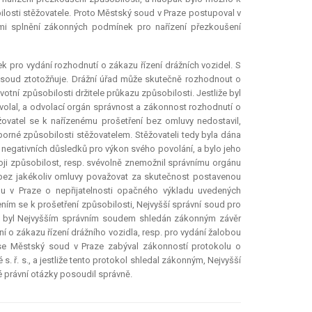
osti stěžovatele. Proto Městský soud v Praze postupoval v
ími splnění zákonných podmínek pro nařízení přezkoušení
ro vydání rozhodnutí o zákazu řízení drážních vozidel. S
í soud ztotožňuje. Drážní úřad může skutečně rozhodnout o
ní způsobilosti držitele průkazu způsobilosti. Jestliže byl
volal, a odvolací orgán správnost a zákonnost rozhodnutí o
ěžovatel se k nařízenému prošetření bez omluvy nedostavil,
orné způsobilosti stěžovatelem. Stěžovateli tedy byla dána
negativních důsledků pro výkon svého povolání, a bylo jeho
voji způsobilost, resp. svévolně znemožnil správnímu orgánu
í bez jakékoliv omluvy považovat za skutečnost postavenou
u v Praze o nepřijatelnosti opačného výkladu uvedených
ím se k prošetření způsobilosti, Nejvyšší správní soud pro
du byl Nejvyšším správním soudem shledán zákonným závěr
o zákazu řízení drážního vozidla, resp. pro vydání žalobou
se Městský soud v Praze zabýval zákonností protokolu o
 ř. s., a jestliže tento protokol shledal zákonným, Nejvyšší
 právní otázky posoudil správně.