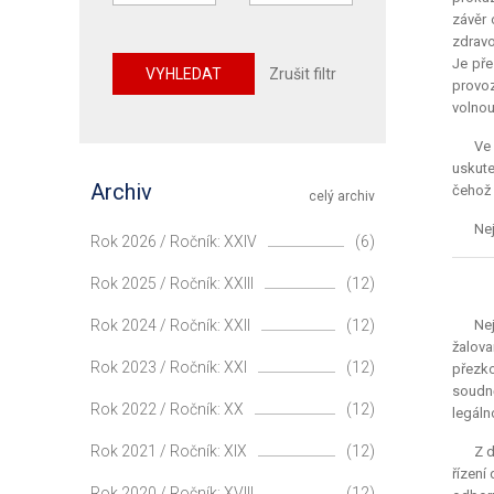
závěr 
zdravo
Je pře
VYHLEDAT
Zrušit filtr
provoz
volnou
Ve
uskute
Archiv
čehož 
celý archiv
Nej
Rok 2026 / Ročník: XXIV
(6)
Rok 2025 / Ročník: XXIII
(12)
Rok 2024 / Ročník: XXII
(12)
Nej
žalova
Rok 2023 / Ročník: XXI
(12)
přezko
soudně
Rok 2022 / Ročník: XX
(12)
legáln
Rok 2021 / Ročník: XIX
(12)
Z d
řízení
Rok 2020 / Ročník: XVIII
(12)