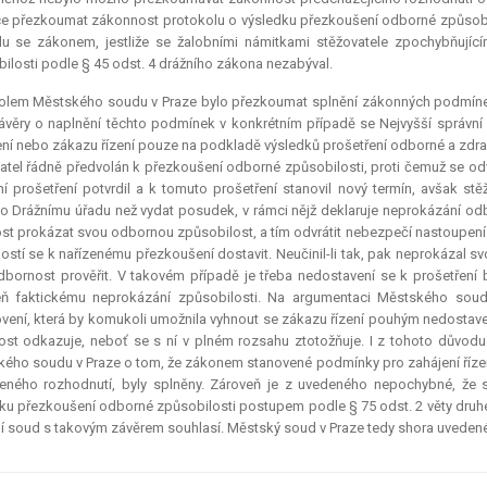
e přezkoumat zákonnost protokolu o výsledku přezkoušení odborné způsobil
u se zákonem, jestliže se žalobními námitkami stěžovatele zpochybňujíc
ilosti podle § 45 odst. 4 drážního zákona nezabýval.
olem Městského soudu v Praze bylo přezkoumat splnění zákonných podmínek p
ávěry o naplnění těchto podmínek v konkrétním případě se Nejvyšší správn
í nebo zákazu řízení pouze na podkladě výsledků prošetření odborné a zdravot
atel řádně předvolán k přezkoušení odborné způsobilosti, proti čemuž se od
ní prošetření potvrdil a k tomuto prošetření stanovil nový termín, avšak st
o Drážnímu úřadu než vydat posudek, v rámci nějž deklaruje neprokázání odb
t prokázat svou odbornou způsobilost, a tím odvrátit nebezpečí nastoupení 
ostí se k nařízenému přezkoušení dostavit. Neučinil-li tak, pak neprokázal s
dbornost prověřit. V takovém případě je třeba nedostavení se k prošetřen
eň faktickému neprokázání způsobilosti. Na argumentaci Městského soud
vení, která by komukoli umožnila vyhnout se zákazu řízení pouhým nedostaven
ost odkazuje, neboť se s ní v plném rozsahu ztotožňuje. I z tohoto důvo
ého soudu v Praze o tom, že zákonem stanovené podmínky pro zahájení řízení 
eného rozhodnutí, byly splněny. Zároveň je z uvedeného nepochybné, že 
ku přezkoušení odborné způsobilosti postupem podle § 75 odst. 2 věty druhé s.
í soud s takovým závěrem souhlasí. Městský soud v Praze tedy shora uvedené