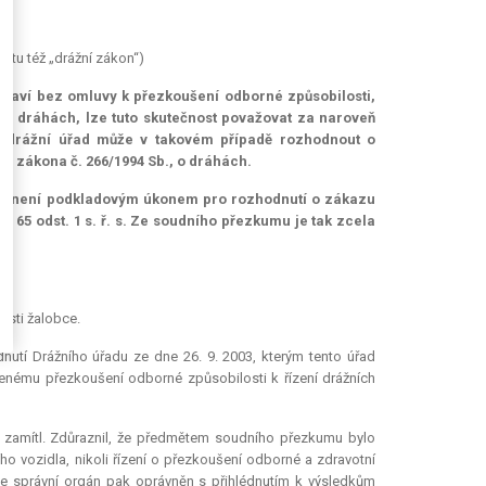
extu též „drážní zákon“)
dostaví bez omluvy k přezkoušení odborné způsobilosti,
, o dráhách, lze tuto skutečnost považovat za naroveň
l; drážní úřad může v takovém případě rozhodnout o
hé zákona č. 266/1994 Sb., o dráhách.
sti, není podkladovým úkonem pro rozhodnutí o zákazu
 § 65 odst. 1 s. ř. s. Ze soudního přezkumu je tak zcela
nosti žalobce.
nutí Drážního úřadu ze dne 26. 9. 2003, kterým tento úřad
ízenému přezkoušení odborné způsobilosti k řízení drážních
 zamítl. Zdůraznil, že předmětem soudního přezkumu bylo
o vozidla, nikoli řízení o přezkoušení odborné a zdravotní
 je správní orgán pak oprávněn s přihlédnutím k výsledkům