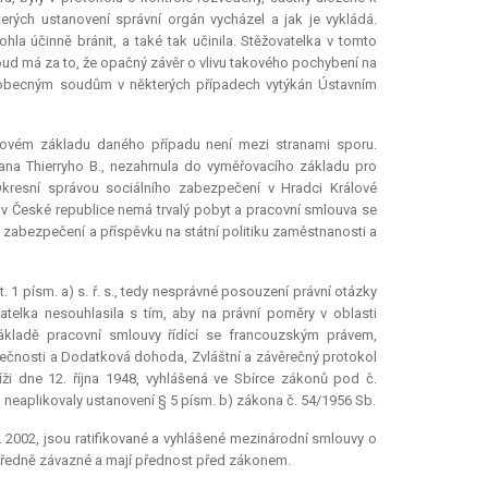
terých ustanovení správní orgán vycházel a jak je vykládá.
la účinně bránit, a také tak učinila. Stěžovatelka v tomto
oud má za to, že opačný závěr o vlivu takového pochybení na
e obecným soudům v některých případech vytýkán Ústavním
tkovém základu daného případu není mezi stranami sporu.
pana Thierryho B., nezahrnula do vyměřovacího základu pro
resní správou sociálního zabezpečení v Hradci Králové
v České republice nemá trvalý pobyt a pracovní smlouva se
 zabezpečení a příspěvku na státní politiku zaměstnanosti a
 1 písm. a) s. ř. s., tedy nesprávné posouzení právní otázky
atelka nesouhlasila s tím, aby na právní poměry v oblasti
základě pracovní smlouvy řídící se francouzským právem,
zpečnosti a Dodatková dohoda, Zvláštní a závěrečný protokol
i dne 12. října 1948, vyhlášená ve Sbírce zákonů pod č.
 neaplikovaly ustanovení § 5 písm. b) zákona č. 54/1956 Sb.
. 2002, jsou ratifikované a vyhlášené mezinárodní smlouvy o
středně závazné a mají přednost před zákonem.