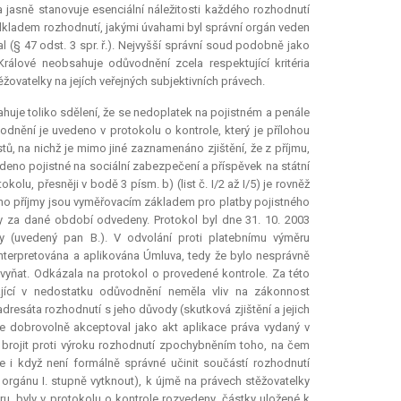
a jasně stanovuje
esenciální náležitosti
každého rozhodnutí
odkladem rozhodnutí, jakými úvahami byl správní orgán veden
l (§ 47 odst. 3 spr. ř.). Nejvyšší správní soud podobně jako
álové neobsahuje odůvodnění zcela respektující kritéria
žovatelky na jejích veřejných subjektivních právech.
je toliko sdělení, že se nedoplatek na pojistném a penále
odnění je uvedeno v protokolu o kontrole, který je přílohou
tů, na nichž je mimo jiné zaznamenáno zjištění, že z příjmu,
deno pojistné na sociální zabezpečení a příspěvek na státní
olu, přesněji v bodě 3 písm. b) (list č. I/2 až I/5) je rovněž
ho příjmy jsou vyměřovacím základem pro platby pojistného
ly za dané období odvedeny. Protokol byl dne 31. 10. 2003
ky (uvedený pan B.). V odvolání proti platebnímu výměru
nterpretována a aplikována Úmluva, tedy že bylo nesprávně
 vyňat. Odkázala na protokol o provedené kontrole. Za této
ající v nedostatku odůvodnění neměla vliv na zákonnost
esáta rozhodnutí s jeho důvody (skutková zjištění a jejich
e dobrovolně akceptoval jako akt aplikace práva vydaný v
brojit proti výroku rozhodnutí zpochybněním toho, na čem
 i když není formálně správné učinit součástí rozhodnutí
orgánu I. stupně vytknout), k újmě na právech stěžovatelky
u, byly v protokolu o kontrole rozvedeny, částky uložené k