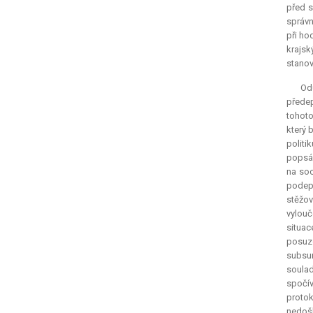
před s
správn
při ho
krajsk
stanov
Odů
předep
tohoto
který 
politi
popsán
na soc
podeps
stěžov
vylouč
situa
posuzo
subsu
soulad
spočív
protok
nedošl