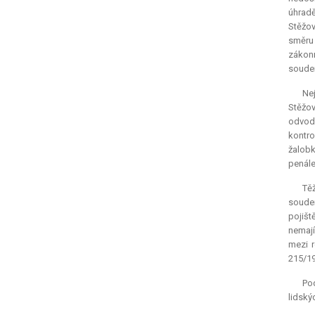
úhradě
Stěžov
směru 
zákonn
soude
Ne
Stěžov
odvod
kontro
žalobk
penále
Těž
soudem
pojišt
nemají
mezi r
215/19
Pod
lidský