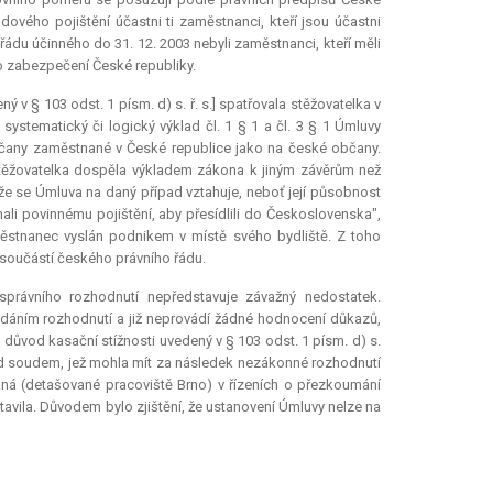
ového pojištění účastni ti zaměstnanci, kteří jsou účastni
ádu účinného do 31. 12. 2003 nebyli zaměstnanci, kteří měli
o zabezpečení České republiky.
 § 103 odst. 1 písm. d) s. ř. s.] spatřovala stěžovatelka v
stematický či logický výklad čl. 1 § 1 a čl. 3 § 1 Úmluvy
občany zaměstnané v České republice jako na české občany.
Stěžovatelka dospěla výkladem zákona k jiným závěrům než
, že se Úmluva na daný případ vztahuje, neboť její působnost
hali povinnému pojištění, aby přesídlili do Československa",
aměstnanec vyslán podnikem v místě svého bydliště. Z toho
 součástí českého právního řádu.
správního rozhodnutí nepředstavuje závažný nedostatek.
 vydáním rozhodnutí a již neprovádí žádné hodnocení důkazů,
důvod kasační stížnosti uvedený v § 103 odst. 1 písm. d) s.
před soudem, jež mohla mít za následek nezákonné rozhodnutí
aná (detašované pracoviště Brno) v řízeních o přezkoumání
tavila. Důvodem bylo zjištění, že ustanovení Úmluvy nelze na