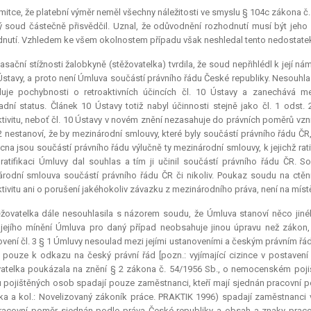
itce, že platební výměr neměl všechny náležitosti ve smyslu § 104c zákona č. 
ý soud částečně přisvědčil. Uznal, že odůvodnění rozhodnutí musí být jeho 
nutí. Vzhledem ke všem okolnostem případu však neshledal tento nedostatek
asační stížnosti žalobkyně (stěžovatelka) tvrdila, že soud nepřihlédl k její ná
 Ústavy, a proto není Úmluva součástí právního řádu České republiky. Nesouhl
luje pochybnosti o retroaktivních účincích čl. 10 Ústavy a zanechává 
adní
status
. Článek 10 Ústavy totiž nabyl účinnosti stejně jako čl. 1 odst.
ktivitu, neboť čl. 10 Ústavy v novém znění nezasahuje do právních poměrů vzn
2 nestanoví, že by mezinárodní smlouvy, které byly součástí právního řádu ČR,
na jsou součástí právního řádu výlučně ty mezinárodní smlouvy, k jejichž rati
ratifikaci Úmluvy dal souhlas a tím ji učinil součástí právního řádu ČR. S
rodní smlouva součástí právního řádu ČR či nikoliv. Poukaz soudu na ctěn
ktivitu ani o porušení jakéhokoliv závazku z mezinárodního práva, není na míst
žovatelka dále nesouhlasila s názorem soudu, že Úmluva stanoví něco jiného
jejího mínění Úmluva pro daný případ neobsahuje jinou úpravu než zákon, 
vení čl. 3 § 1 Úmluvy nesoulad mezi jejími ustanoveními a českým právním řá
 pouze k odkazu na český právní řád [pozn.: vyjímající cizince v postavení 
atelka poukázala na znění § 2 zákona č. 54/1956 Sb., o nemocenském pojiš
 pojištěných osob spadají pouze zaměstnanci, kteří mají sjednán pracovní po
a a kol.: Novelizovaný zákoník práce. PRAKTIK 1996) spadají zaměstnanci
racovní poměr sjednán podle práva České republiky a obsah a znaky prac