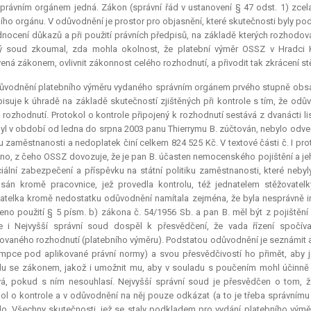
právním orgánem jedná. Zákon (správní řád v ustanovení § 47 odst. 1) zcel
ího orgánu. V odůvodnění je prostor pro objasnění, které skutečnosti byly p
dnocení důkazů a při použití právních předpisů, na základě kterých rozhodova
ý soud zkoumal, zda mohla okolnost, že platební výměr OSSZ v Hradci Kr
ená zákonem, ovlivnit zákonnost celého rozhodnutí, a přivodit tak zkrácení stě
vodnění platebního výměru vydaného správním orgánem prvého stupně obsahu
isuje k úhradě na základě skutečností zjištěných při kontrole s tím, že odův
 rozhodnutí. Protokol o kontrole připojený k rozhodnutí sestává z dvanácti lis
byl v období od ledna do srpna 2003 panu Thierrymu B. zúčtován, nebylo odve
ku zaměstnanosti a nedoplatek činí celkem 824 525 Kč. V textové části č. I protok
o, z čeho OSSZ dovozuje, že je pan B. účasten nemocenského pojištění a je
iální zabezpečení a příspěvku na státní politiku zaměstnanosti, které neby
án kromě pracovnice, jež provedla kontrolu, též jednatelem stěžovatel
atelka kromě nedostatku odůvodnění namítala zejména, že byla nesprávně i
eno použití § 5 písm. b) zákona č. 54/1956 Sb. a pan B. měl být z pojištění
ce i Nejvyšší správní soud dospěl k přesvědčení, že vada řízení spočív
vaného rozhodnutí (platebního výměru). Podstatou odůvodnění je seznámit adr
mpce
pod aplikované právní normy) a svou přesvědčivostí ho přimět, aby j
u se zákonem, jakož i umožnit mu, aby v souladu s poučením mohl účinně 
á, pokud s ním nesouhlasí. Nejvyšší správní soud je přesvědčen o tom, že
ol o kontrole a v odůvodnění na něj pouze odkázat (a to je třeba správnímu 
o. Všechny skutečnosti, jež se staly podkladem pro vydání platebního výměr