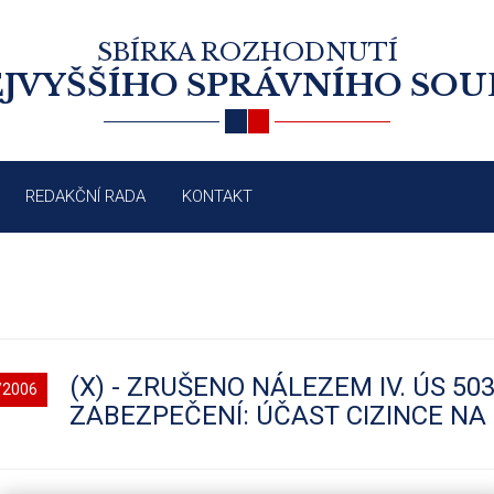
SBÍRKA ROZHODNUTÍ
JVYŠŠÍHO SPRÁVNÍHO SO
REDAKČNÍ RADA
KONTAKT
(X) - ZRUŠENO NÁLEZEM IV. ÚS 50
/2006
ZABEZPEČENÍ: ÚČAST CIZINCE NA 