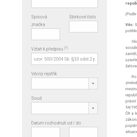
republ
(Podle
Spisová
Sbírkové číslo
značka
Věc:
S
politi
Okr
sociál
(?)
Vztah k předpisu
zamítl
uzavře
žalova
Věcný rejstřík
Roz
změněn
mezin
republ
Soud
právní
54/195
ČR a k
zákona
Datum rozhodnutí od / do
pojis
situac