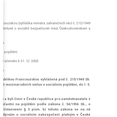
ncouzskou (vyhláška ministra zahraničních věcí č. 215/1949
né úmluvě o sociální bezpečnosti mezi Československem a
 Sb.
ím pojištění
ní účinném k 31. 12. 2003
Sb.
epublikou Francouzskou vyhlášená pod č. 215/1949 Sb.
osti mezinárodních smluv o sociálním pojištění, do 1. 5.
obyt a byli činní v České republice pro zaměstnavatele v
účastni na pojištění podle zákona č. 54/1956 Sb., o
. Ustanovení § 5 písm. b) tohoto zákona se na ně
 předpisům o sociálním zabezpečení platným v České