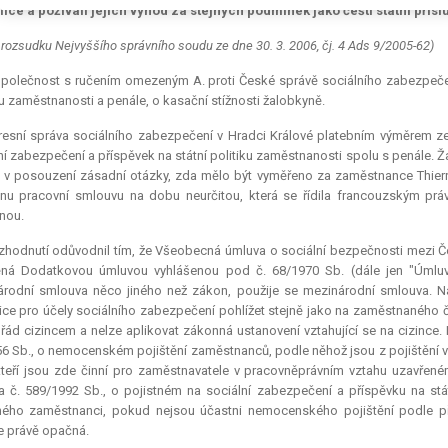
ice a požívali jejich výhod za stejných podmínek jako čeští státní příslu
 rozsudku Nejvyššího správního soudu ze dne 30. 3. 2006, čj. 4 Ads 9/2005-62)
polečnost s ručením omezeným A. proti České správě sociálního zabezpečení
ku zaměstnanosti a penále, o kasační stížnosti žalobkyně.
esní správa sociálního zabezpečení v Hradci Králové platebním výměrem ze
ní zabezpečení a příspěvek na státní politiku zaměstnanosti spolu s penále. 
; v posouzení zásadní otázky, zda mělo být vyměřeno za zaměstnance Thier
nu pracovní smlouvu na dobu neurčitou, která se řídila francouzským prá
nou.
hodnutí odůvodnil tím, že Všeobecná úmluva o sociální bezpečnosti mezi Č
á Dodatkovou úmluvou vyhlášenou pod č. 68/1970 Sb. (dále jen "Úmluva")
árodní smlouva něco jiného než zákon, použije se mezinárodní smlouva. 
ice pro účely sociálního zabezpečení pohlížet stejně jako na zaměstnaného
 řád cizincem a nelze aplikovat zákonná ustanovení vztahující se na cizince.
6 Sb., o nemocenském pojištění zaměstnanců, podle něhož jsou z pojištění vyňat
teří jsou zde činní pro zaměstnavatele v pracovněprávním vztahu uzavřeném
 č. 589/1992 Sb., o pojistném na sociální zabezpečení a příspěvku na stá
tného zaměstnanci, pokud nejsou účastni nemocenského pojištění podle p
e právě opačná.