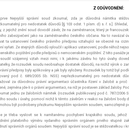
Z ODŮVODNĚNÍ:
jprve Nejvyšší správní soud zkoumal, zda je důvodná námitka stěžova
koumatelný pro nedostatek důvodů [§ 103 odst. 1 písm. d) s. ř. s.]. Shledal
, z jejichž znění soud dovodil závěr, že na zaměstnance, který je francouzs
ního zabezpečení jako na zaměstnaného českého občana. Na to navázal úvah
vat ta ustanovení českého právního předpisu vztahující se obecně na cizince,
ění vyňati. Ze stejných důvodů vyloučil i aplikaci ustanovení, podle něhož ne
nského pojištění podle předpisů o nemocenském pojištění. Z této pasáže je 
soudil vzájemný vztah mezi nimi, i k jakému závěru ho tyto úvahy dovedl
atelky, že rozsudek soudu neobsahuje dostatek důvodů, na nichž výrok o zamí
právní předpisy byly aplikovány a jak byly vyloženy. Rozsudek by totiž byl po
kovaný pod č. 689/2005 Sb. NSS) nepřezkoumatelný pro nedostatek důvo
žoval za důvodnou právní argumentaci účastníka řízení v žalobě a proč 
ené, zejména jde-li o právní argumentaci, na níž je postaven základ žaloby. P
umat jednu ze žalobních námitek (rozsudek publikovaný pod č. 787/2006 Sb
ého soudu i úvahy, pomocí nichž k těmto závěrům v reakci na žalobní body d
mohou být podrobeny přezkumu Nejvyšším správním soudem, samozřejmě pouz
le je třeba vyslovit se k namítanému pochybení krajského soudu, jehož s
dnění platebního výměru vydaného správním orgánem prvého stupně zakl
nutí správních orgánů soudem. Nejvyšší správní soud je se stěžovatelkou i k