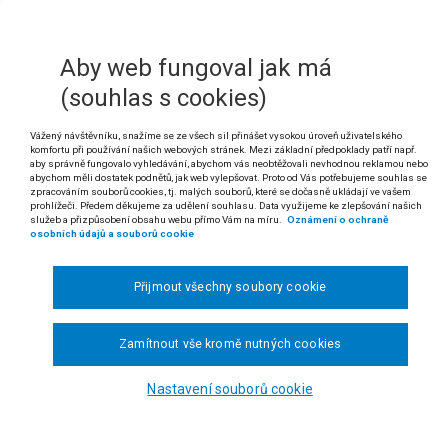
mka redakce ASPI: zrušeno nálezem IV. ÚS 503/06)
9/2006
Aby web fungoval jak má
vě o sociální bezpečnosti mezi republikou Československou a republikou Fra
(souhlas s cookies)
.), ve znění vyhlášky č. 68/1970 Sb. (o smluvních dokumentech k Všeobec
ncií ze dne 12. října 1948)
Vážený návštěvníku, snažíme se ze všech sil přinášet vysokou úroveň uživatelského
komfortu při používání našich webových stránek. Mezi základní předpoklady patří např.
1 odst. 2 a čl. 10 Ústavy České republiky, ve znění ústavního zákona č. 395/2001
aby správně fungovalo vyhledávání, abychom vás neobtěžovali nevhodnou reklamou nebo
abychom měli dostatek podnětů, jak web vylepšovat. Proto od Vás potřebujeme souhlas se
zpracováním souborů cookies, tj. malých souborů, které se dočasně ukládají ve vašem
zákona č. 100/1932 Sb., o vnitrostátní účinnosti mezinárodních smluv o sociáln
prohlížeči. Předem děkujeme za udělení souhlasu. Data využijeme ke zlepšování našich
služeb a přizpůsobení obsahu webu přímo Vám na míru.
Oznámení o ochraně
písm. b) zákona č. 54/1956 Sb., o nemocenském pojištění zaměstnanců, ve zně
osobních údajů a souborů cookie
zákona č. 155/1995 Sb., o důchodovém pojištění, ve znění zákona č. 424/2003 
Přijmout všechny soubory cookie
 Úmluva o sociální bezpečnosti mezi republikou Československou a r
 ohledem na ustanovení § 1 zákona č. 100/1932 Sb., o vnitrostátní účinn
*)
součástí českého právního řádu.
Zamítnout vše kromě nutných cookies
. Francouzští státní příslušníci, kteří neměli v České republice trvalý p
Nastavení souborů cookie
vněprávním vztahu uzavřeném podle cizích právních předpisů, byli 
enském pojištění zaměstnanců, ve znění účinném do 31. 12. 2003
ahovalo, neboť francouzští státní příslušníci podléhali zákonným