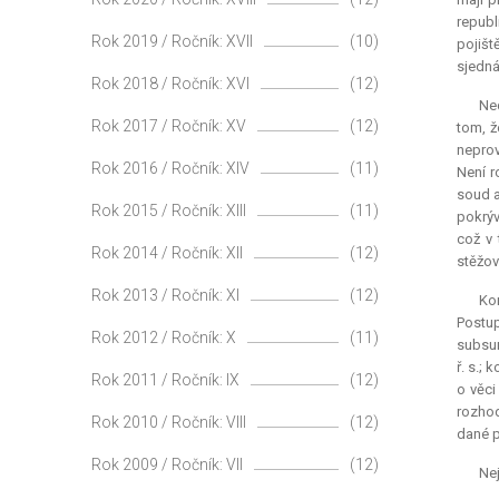
republ
Rok 2019 / Ročník: XVII
(10)
pojišt
sjedná
Rok 2018 / Ročník: XVI
(12)
Ned
Rok 2017 / Ročník: XV
(12)
tom, ž
neprov
Rok 2016 / Ročník: XIV
(11)
Není r
soud a
Rok 2015 / Ročník: XIII
(11)
pokrýv
což v 
Rok 2014 / Ročník: XII
(12)
stěžov
Rok 2013 / Ročník: XI
(12)
Ko
Postup
Rok 2012 / Ročník: X
(11)
subsum
ř. s.;
Rok 2011 / Ročník: IX
(12)
o věci
rozhod
Rok 2010 / Ročník: VIII
(12)
dané p
Rok 2009 / Ročník: VII
(12)
Nej