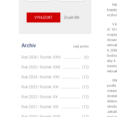
Nám
krajsk
rozhod
VYHLEDAT
Zrušit filtr
V k
čl. 10
rozpty
dosav
Archiv
retroa
celý archiv
6. 200
budouc
Rok 2026 / Ročník: XXIV
(6)
aby k 
meziná
Rok 2025 / Ročník: XXIII
(12)
retroa
Rok 2024 / Ročník: XXII
(12)
Stě
podle 
Rok 2023 / Ročník: XXI
(12)
Ustano
dostat
Rok 2022 / Ročník: XX
(12)
Stěžov
okruhu
Rok 2021 / Ročník: XIX
(12)
Jakubk
Rok 2020 / Ročník: XVIII
(12)
mají p