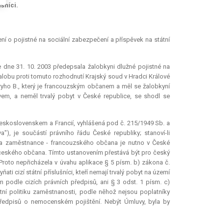
šníci.
 o pojistné na sociální zabezpečení a příspěvek na státní
 dne 31. 10. 2003 předepsala žalobkyni dlužné pojistné na
Žalobu proti tomuto rozhodnutí Krajský soud v Hradci Králové
ryho B., který je francouzským občanem a měl se žalobkyní
vem, a neměl trvalý pobyt v České republice, se shodl se
eskoslovenskem a Francií, vyhlášená pod č. 215/1949 Sb. a
, je součástí právního řádu České republiky; stanoví-li
Na zaměstnance - francouzského občana je nutno v České
 českého občana. Tímto ustanovením přestává být pro český
 Proto nepřicházela v úvahu aplikace § 5 písm. b) zákona č.
i cizí státní příslušníci, kteří nemají trvalý pobyt na území
 podle cizích právních předpisů, ani § 3 odst. 1 písm. c)
tní politiku zaměstnanosti, podle něhož nejsou poplatníky
ředpisů o nemocenském pojištění. Nebýt Úmluvy, byla by