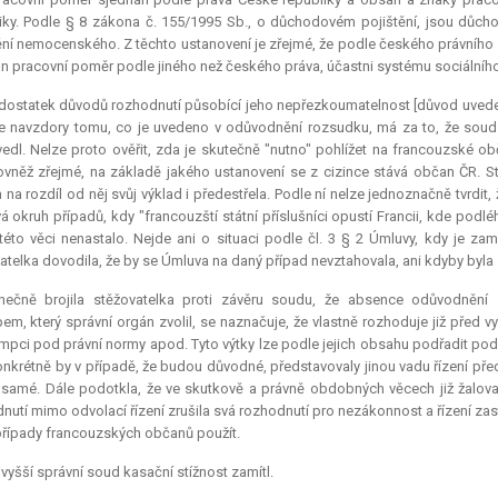
iky. Podle § 8 zákona č. 155/1995 Sb., o důchodovém pojištění, jsou důchod
ění nemocenského. Z těchto ustanovení je zřejmé, že podle českého právního ř
n pracovní poměr podle jiného než českého práva, účastni systému sociálníh
ostatek důvodů rozhodnutí působící jeho nepřezkoumatelnost [důvod uvedený v
e navzdory tomu, co je uvedeno v odůvodnění rozsudku, má za to, že soud sy
edl. Nelze proto ověřit, zda je skutečně "nutno" pohlížet na francouzské 
ovněž zřejmé, na základě jakého ustanovení se z cizince stává občan ČR. 
 na rozdíl od něj svůj výklad i předestřela. Podle ní nelze jednoznačně tvrdit
á okruh případů, kdy "francouzští státní příslušníci opustí Francii, kde podlé
této věci nenastalo. Nejde ani o situaci podle čl. 3 § 2 Úmluvy, kdy je z
atelka dovodila, že by se Úmluva na daný případ nevztahovala, ani kdyby byla
nečně brojila stěžovatelka proti závěru soudu, že absence odůvodnění 
em, který správní orgán zvolil, se naznačuje, že vlastně rozhoduje již před
pci pod právní normy apod. Tyto výtky lze podle jejich obsahu podřadit pod 
 konkrétně by v případě, že budou důvodné, představovaly jinou vadu řízení 
 samé. Dále podotkla, že ve skutkově a právně obdobných věcech již žalov
nutí mimo odvolací řízení zrušila svá rozhodnutí pro nezákonnost a řízení zas
řípady francouzských občanů použít.
vyšší správní soud kasační stížnost zamítl.