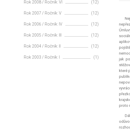
Rok 2008 / Ročník: VI
(12)
Rok 2007 / Ročník: V
(12)
Ne
Rok 2006 / Ročník: IV
(12)
nepřez
Úmluvy
Rok 2005 / Ročník: III
(12)
sociál
apliko
Rok 2004 / Ročník: II
(12)
pojišt
nemoce
Rok 2003 / Ročník: I
(1)
jak po
stěžov
které 
publi
nepova
vyvrác
přezko
krajsk
proto 
Dá
odůvo
rozhod