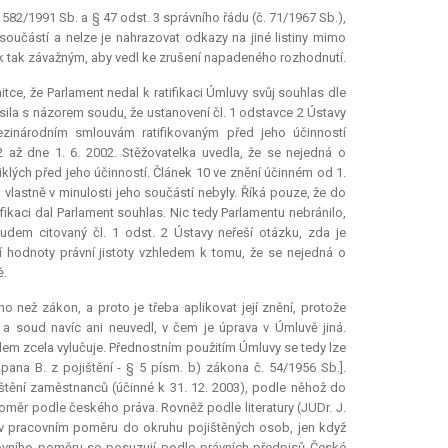
582/1991 Sb. a § 47 odst. 3 správního řádu (č. 71/1967 Sb.),
součástí a nelze je nahrazovat odkazy na jiné listiny mimo
 tak závažným, aby vedl ke zrušení napadeného rozhodnutí.
mitce, že Parlament nedal k ratifikaci Úmluvy svůj souhlas dle
asila s názorem soudu, že ustanovení čl. 1 odstavce 2 Ústavy
mezinárodním smlouvám ratifikovaným před jeho účinností
 2 až dne 1. 6. 2002. Stěžovatelka uvedla, že se nejedná o
iklých před jeho účinností. Článek 10 ve znění účinném od 1.
 vlastně v minulosti jeho součástí nebyly. Říká pouze, že do
fikaci dal Parlament souhlas. Nic tedy Parlamentu nebránilo,
oudem citovaný čl. 1 odst. 2 Ústavy neřeší otázku, zda je
í hodnoty právní jistoty vzhledem k tomu, že se nejedná o
ě.
 než zákon, a proto je třeba aplikovat její znění, protože
a soud navíc ani neuvedl, v čem je úprava v Úmluvě jiná.
dem zcela vylučuje. Přednostním použitím Úmluvy se tedy lze
pana B. z pojištění - § 5 písm. b) zákona č. 54/1956 Sb.].
tění zaměstnanců (účinné k 31. 12. 2003), podle něhož do
měr podle českého práva. Rovněž podle literatury (JUDr. J.
 v pracovním poměru do okruhu pojištěných osob, jen když
ovního poměru se posuzují podle právních předpisů České