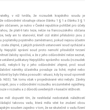
telky, v níž tvrdila, že rozsudek krajského soudu je
, že odůvodnění obsahuje citace článku 1 § 1 a článku 3 § 1
kým občanem, je nutno v České republice pohlížet pro účely
ou, že platí-li tato teze, nelze na francouzského občana
 tedy ani to stanovící, kteří cizí státní příslušníci jsou z
jsou poplatníky pojistného zaměstnanci, pokud nejsou účastni
zcela zřejmé, z jakých právních ustanovení soud vycházel a
y. Nejvyšší správní soud proto nemohl přisvědčit tvrzení
tnutí žaloby spočívá, a že z jeho odůvodnění nelze seznat,
dle ustálené judikatury Nejvyššího správního soudu (rozsudek
dů, nebylo-li by z jeho odůvodnění zřejmé, proč soud
žalobní námitky účastníka považuje za liché, mylné nebo
odobně by bylo třeba posoudit i situaci, kdy by soud opomněl
. NSS). Tak tomu však v projednávané věci nebylo. Závěry
ospěl, jsou v odůvodnění rozsudku srozumitelně vyjádřeny,
e v rozsahu a z důvodů uvedených v kasační stížnosti.
e měl dopustit tím, že neshledal nedostatek náležitostí
ádající takovou vadu, která měla vést ke zrušení obou
rajským soudem zajedno v tom, že se skutečně o vadu řízení