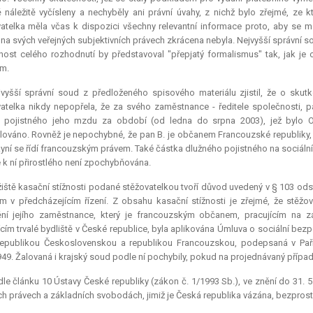
 náležitě vyčísleny a nechyběly ani právní úvahy, z nichž bylo zřejmé, ze k
atelka měla včas k dispozici všechny
relevantní
informace proto, aby se moh
na svých veřejných subjektivních právech zkrácena nebyla. Nejvyšší správní s
ost celého rozhodnutí by představoval "přepjatý formalismus" tak, jak j
m.
jvyšší správní soud z předloženého spisového materiálu zjistil, že o sku
atelka nikdy nepopřela, že za svého zaměstnance - ředitele společnosti, 
 pojistného jeho mzdu za období (od ledna do srpna 2003), jež bylo Ok
lováno. Rovněž je nepochybné, že pan B. je občanem Francouzské republiky, 
yní se řídí francouzským právem. Také částka dlužného pojistného na sociální
 k ní přirostlého není zpochybňována.
iště kasační stížnosti podané stěžovatelkou tvoří důvod uvedený v § 103 odst.
 v předcházejícím řízení. Z obsahu kasační stížnosti je zřejmé, že stěžov
ění jejího zaměstnance, který je francouzským občanem, pracujícím na 
cím trvalé bydliště v České republice, byla aplikována Úmluva o sociální be
epublikou Československou a republikou Francouzskou, podepsaná v Paříž
49. Žalovaná i krajský soud podle ní pochybily, pokud na projednávaný případ
le článku 10 Ústavy České republiky (zákon č. 1/1993 Sb.), ve znění do 31. 5
ch právech a základních svobodách, jimiž je Česká republika vázána, bezpro