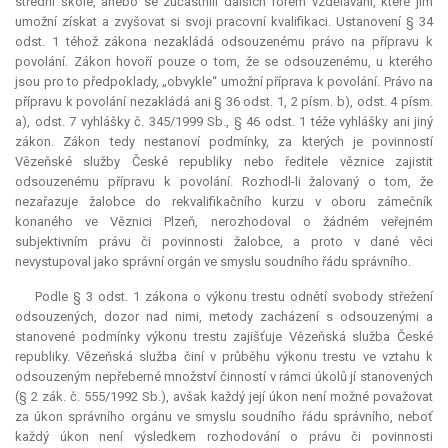
střední škole, anebo se zúčastnili dalších forem vzdělávání, které jim
umožní získat a zvyšovat si svoji pracovní kvalifikaci. Ustanovení § 34
odst. 1 téhož zákona nezakládá odsouzenému právo na přípravu k
povolání. Zákon hovoří pouze o tom, že se odsouzenému, u kterého
jsou pro to předpoklady, „obvykle“ umožní příprava k povolání. Právo na
přípravu k povolání nezakládá ani § 36 odst. 1, 2 písm. b), odst. 4 písm.
a), odst. 7 vyhlášky č. 345/1999 Sb., § 46 odst. 1 téže vyhlášky ani jiný
zákon. Zákon tedy nestanoví podmínky, za kterých je povinností
Vězeňské služby České republiky nebo ředitele věznice zajistit
odsouzenému přípravu k povolání. Rozhodl-li žalovaný o tom, že
nezařazuje žalobce do rekvalifikačního kurzu v oboru zámečník
konaného ve Věznici Plzeň, nerozhodoval o žádném veřejném
subjektivním právu či povinnosti žalobce, a proto v dané věci
nevystupoval jako správní orgán ve smyslu soudního řádu správního.
Podle § 3 odst. 1 zákona o výkonu trestu odnětí svobody střežení
odsouzených, dozor nad nimi, metody zacházení s odsouzenými a
stanovené podmínky výkonu trestu zajišťuje Vězeňská služba České
republiky. Vězeňská služba činí v průběhu výkonu trestu ve vztahu k
odsouzeným nepřeberné množství činností v rámci úkolů jí stanovených
(§ 2 zák. č. 555/1992 Sb.), avšak každý její úkon není možné považovat
za úkon správního orgánu ve smyslu soudního řádu správního, neboť
každý úkon není výsledkem rozhodování o právu či povinnosti