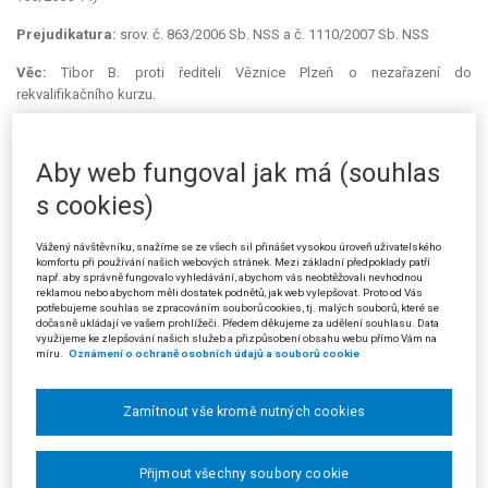
Prejudikatura:
srov. č. 863/2006 Sb. NSS a č. 1110/2007 Sb. NSS
Věc:
Tibor B. proti řediteli Věznice Plzeň o nezařazení do
rekvalifikačního kurzu.
Žalobce v žalobě, kterou označil jako
„návrh na zahájení správního
řízení o zrušení rozhodnutí žalovaného o nezařazení žalobce do
Aby web fungoval jak má (souhlas
rekvalifikačního kurzu v oboru zámečník, konaného ve Věznici Plzeň“
mimo
jiné uvedl, že si v měsíci srpnu 2006 podal přihlášku na Střední odborné
s cookies)
učiliště Praha 4 prostřednictvím místně odloučeného pracoviště ve
Věznici Plzeň, školského vzdělávacího střediska, k rekvalifikačnímu
Vážený návštěvníku, snažíme se ze všech sil přinášet vysokou úroveň uživatelského
kurzu v učebním oboru zámečník. Po pohovoru s vedoucím školského
komfortu při používání našich webových stránek. Mezi základní předpoklady patří
např. aby správně fungovalo vyhledávání, abychom vás neobtěžovali nevhodnou
vzdělávacího střediska žalobce obdržel kladné stanovisko k přijetí ke
reklamou nebo abychom měli dostatek podnětů, jak web vylepšovat. Proto od Vás
studiu v daném učebním oboru. Komise věznice na základě souhlasu
potřebujeme souhlas se zpracováním souborů cookies, tj. malých souborů, které se
dočasně ukládají ve vašem prohlížeči. Předem děkujeme za udělení souhlasu. Data
vedoucího školského vzdělávacího střediska a podané přihlášky ke
využijeme ke zlepšování našich služeb a přizpůsobení obsahu webu přímo Vám na
studiu se zařazením ke studiu souhlasila. Žalovaný ovšem přesto dne 7.
míru.
Oznámení o ochraně osobních údajů a souborů cookie
9. 2006 vyslovil nesouhlas se studiem žalobce, a to bez odůvodnění,
ačkoli mu nepřísluší zasahovat do pravomoci středního odborného
Zamítnout vše kromě nutných cookies
učiliště ohledně přijímání občanů ke studiu. Žalobce dále uvedl, že dne
8. 9. 2006 požadoval kopii rozhodnutí žalovaného, avšak věznice ji
odmítla poskytnout s odůvodněním, že rozhodnutí je součástí spisu
Přijmout všechny soubory cookie
vedeného věznicí o žalobci a je uloženo na oddělení správním. Žalobce