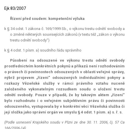
Ejk 83/2007
Řízení před soudem: kompetenční výluka
k § 34 odst. 1 zákona č. 169/1999 Sb., o výkonu trestu odnětí svobody a
o změně některých souvisejících zákonů (v textu též „zákon o výkonu
trestu odnětí svobody“)
k § 4 odst. 1 písm. a) soudního řádu správního
Působení na odsouzené ve výkonu trestu odnětí svobody
prostřednictvím konkrétních pokynů a příkazů není rozhodováním
o právech či povinnostech odsouzených v oblasti veřejné správy,
nýbrž projevem „řízení“ odsouzených individuálními pokyny a
rozkazy Vězeňské služby v rámci právního vztahu nuceně
založeného vykonatelným rozsudkem soudu o uložení trestu
odnětí svobody. Pouze v případě, že by takovým aktem „řízení“
bylo rozhodnuto i o veřejném subjektivním právu či povinnosti
odsouzeného, vystupovala by v konkrétní věci Vězeňská služba či
její složka jako správní orgán ve smyslu § 4 odst. 1 písm. a) s. ř. s.
(Podle usnesení Krajského soudu v Plzni ze dne 30. 11. 2006, čj. 57 Ca
166/2006-14)