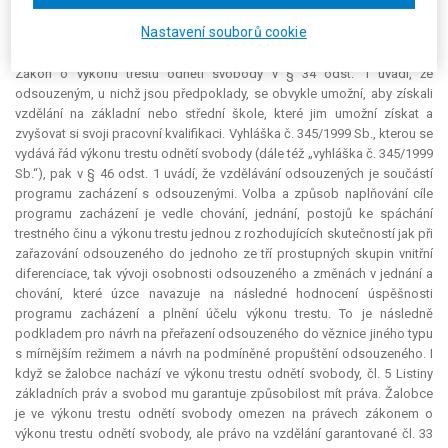
má za to, že žalovaný napadeným rozhodnutím, které se rovná zákazu
Nastavení souborů cookie
studia a znemožnění zvýšit si svoji pracovní kvalifikaci, zasáhl do jeho
práv garantovaných čl. 33 odst. 1, 2 Listiny základních práv a svobod.
Zákon o výkonu trestu odnětí svobody v § 34 odst. 1 uvádí, že
odsouzeným, u nichž jsou předpoklady, se obvykle umožní, aby získali
vzdělání na základní nebo střední škole, které jim umožní získat a
zvyšovat si svoji pracovní kvalifikaci. Vyhláška č. 345/1999 Sb., kterou se
vydává řád výkonu trestu odnětí svobody (dále též „vyhláška č. 345/1999
Sb.“), pak v § 46 odst. 1 uvádí, že vzdělávání odsouzených je součástí
programu zacházení s odsouzenými. Volba a způsob naplňování cíle
programu zacházení je vedle chování, jednání, postojů ke spáchání
trestného činu a výkonu trestu jednou z rozhodujících skutečností jak při
zařazování odsouzeného do jednoho ze tří prostupných skupin vnitřní
diferenciace, tak vývoji osobnosti odsouzeného a změnách v jednání a
chování, které úzce navazuje na následné hodnocení úspěšnosti
programu zacházení a plnění účelu výkonu trestu. To je následně
podkladem pro návrh na přeřazení odsouzeného do věznice jiného typu
s mírnějším režimem a návrh na podmíněné propuštění odsouzeného. I
když se žalobce nachází ve výkonu trestu odnětí svobody, čl. 5 Listiny
základních práv a svobod mu garantuje způsobilost mít práva. Žalobce
je ve výkonu trestu odnětí svobody omezen na právech zákonem o
výkonu trestu odnětí svobody, ale právo na vzdělání garantované čl. 33