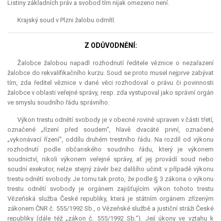
Listiny základních práv a svobod tím nijak omezeno není.
Krajský soud v Plzni žalobu odmítl.
Z ODŮVODNĚNÍ:
Žalobce žalobou napadl rozhodnutí ředitele věznice o nezařazení
žalobce do rekvalifikačního kurzu. Soud se proto musel nejprve zabývat
tím, zda ředitel věznice v dané věci rozhodoval o právu či povinnosti
žalobce v oblasti veřejné správy, resp. zda vystupoval jako správní orgán
ve smyslu soudního řádu správního.
Výkon trestu odnětí svobody je v obecné rovině upraven v části třetí,
označené „řízení před soudem“, hlavě dvacáté první, označené
„vykonávací řízení“, oddílu druhém trestního řádu. Na rozdíl od výkonu
rozhodnutí podle občanského soudního řádu, který je výkonem
soudnictví, nikoli výkonem veřejné správy, ať jej provádí soud nebo
soudní exekutor, nelze stejný závěr bez dalšího učinit v případě výkonu
trestu odnětí svobody. Je tomu tak proto, že podle § 3 zákona o výkonu
trestu odnětí svobody je orgánem zajišťujícím výkon tohoto trestu
Vězeňská služba České republiky, která je státním orgánem zřízeným
zákonem ČNR č. 555/1992 Sb., o Vězeňské službě a justiční stráži České
republiky (dále též „zákon č. 555/1992 Sb.“). Její úkony ve vztahu k