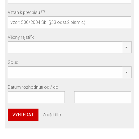
(?)
Vztah k předpisu
Věcný rejstřík
Soud
Datum rozhodnutí od / do
VYHLEDAT
Zrušit filtr