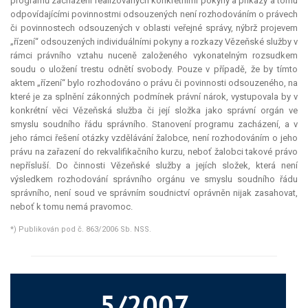
programů zacházení realizovaných konkrétními pokyny a příkazy a tomu
odpovídajícími povinnostmi odsouzených není rozhodováním o právech
či povinnostech odsouzených v oblasti veřejné správy, nýbrž projevem
„řízení“ odsouzených individuálními pokyny a rozkazy Vězeňské služby v
rámci právního vztahu nuceně založeného vykonatelným rozsudkem
soudu o uložení trestu odnětí svobody. Pouze v případě, že by tímto
aktem „řízení“ bylo rozhodováno o právu či povinnosti odsouzeného, na
které je za splnění zákonných podmínek právní nárok, vystupovala by v
konkrétní věci Vězeňská služba či její složka jako správní orgán ve
smyslu soudního řádu správního. Stanovení programu zacházení, a v
jeho rámci řešení otázky vzdělávání žalobce, není rozhodováním o jeho
právu na zařazení do rekvalifikačního kurzu, neboť žalobci takové právo
nepřísluší. Do činnosti Vězeňské služby a jejích složek, která není
výsledkem rozhodování správního orgánu ve smyslu soudního řádu
správního, není soud ve správním soudnictví oprávněn nijak zasahovat,
neboť k tomu nemá pravomoc.
*) Publikován pod č. 863/2006 Sb. NSS.