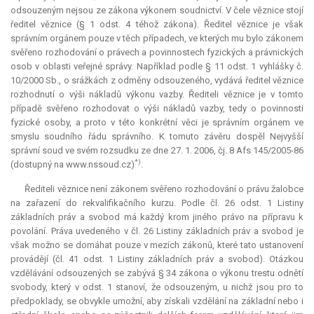
odsouzeným nejsou ze zákona výkonem soudnictví. V čele věznice stojí
ředitel věznice (§ 1 odst. 4 téhož zákona). Ředitel věznice je však
správním orgánem pouze v těch případech, ve kterých mu bylo zákonem
svěřeno rozhodování o právech a povinnostech fyzických a právnických
osob v oblasti veřejné správy. Například podle § 11 odst. 1 vyhlášky č.
10/2000 Sb., o srážkách z odměny odsouzeného, vydává ředitel věznice
rozhodnutí o výši nákladů výkonu vazby. Řediteli věznice je v tomto
případě svěřeno rozhodovat o výši nákladů vazby, tedy o povinnosti
fyzické osoby, a proto v této konkrétní věci je správním orgánem ve
smyslu soudního řádu správního. K tomuto závěru dospěl Nejvyšší
správní soud ve svém rozsudku ze dne 27. 1. 2006, čj. 8 Afs 145/2005-86
*)
(dostupný na www.nssoud.cz)
.
Řediteli věznice není zákonem svěřeno rozhodování o právu žalobce
na zařazení do rekvalifikačního kurzu. Podle čl. 26 odst. 1 Listiny
základních práv a svobod má každý krom jiného právo na přípravu k
povolání. Práva uvedeného v čl. 26 Listiny základních práv a svobod je
však možno se domáhat pouze v mezích zákonů, které tato ustanovení
provádějí (čl. 41 odst. 1 Listiny základních práv a svobod). Otázkou
vzdělávání odsouzených se zabývá § 34 zákona o výkonu trestu odnětí
svobody, který v odst. 1 stanoví, že odsouzeným, u nichž jsou pro to
předpoklady, se obvykle umožní, aby získali vzdělání na základní nebo i