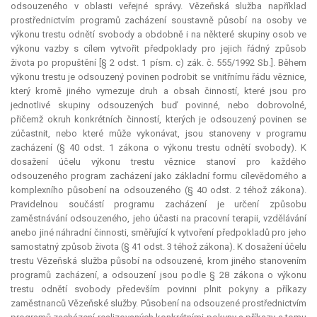
odsouzeného v oblasti veřejné správy. Vězeňská služba například
prostřednictvím programů zacházení soustavně působí na osoby ve
výkonu trestu odnětí svobody a obdobně i na některé skupiny osob ve
výkonu vazby s cílem vytvořit předpoklady pro jejich řádný způsob
života po propuštění [§ 2 odst. 1 písm. c) zák. č. 555/1992 Sb.]. Během
výkonu trestu je odsouzený povinen podrobit se vnitřnímu řádu věznice,
který kromě jiného vymezuje druh a obsah činností, které jsou pro
jednotlivé skupiny odsouzených buď povinné, nebo dobrovolné,
přičemž okruh konkrétních činností, kterých je odsouzený povinen se
zúčastnit, nebo které může vykonávat, jsou stanoveny v programu
zacházení (§ 40 odst. 1 zákona o výkonu trestu odnětí svobody). K
dosažení účelu výkonu trestu věznice stanoví pro každého
odsouzeného program zacházení jako základní formu cílevědomého a
komplexního působení na odsouzeného (§ 40 odst. 2 téhož zákona).
Pravidelnou součástí programu zacházení je určení způsobu
zaměstnávání odsouzeného, jeho účasti na pracovní terapii, vzdělávání
anebo jiné náhradní činnosti, směřující k vytvoření předpokladů pro jeho
samostatný způsob života (§ 41 odst. 3 téhož zákona). K dosažení účelu
trestu Vězeňská služba působí na odsouzené, krom jiného stanovením
programů zacházení, a odsouzení jsou podle § 28 zákona o výkonu
trestu odnětí svobody především povinni plnit pokyny a příkazy
zaměstnanců Vězeňské služby. Působení na odsouzené prostřednictvím