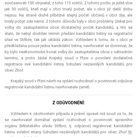
současnosti 150 obyvatel, z toho 115 voličů. Z tohoto počtu je ještě více
jak 30 voličů, kteří mají v obci trvalý pobyt, ale v obci již delší dobu
nejsou. Na straně druhé přibližně stejný počet občanů v obci žije, ale
trvalý pobyt zde nemá. Z tohoto důvodu byly v obci problémy získat pro
volby do zastupitelstva obce dostatečný počet kandidátů, a tím se
stalo, že nebyl dodržen termín předání kandidátní listiny na registrační
úřad ve Stříbře, tak jak ukládá zákon. Vzhledem k tomu, že v obci je
předkládána pouze jedna kandidátní listina, navrhovatel se domníval, že
by bylo neekonomické konat volby do zastupitelstva obce v náhradním
termínu, a proto žádal Krajský soud v Plzni o povolení dodatečné
registrace své kandidátní listiny Sdružení nezávislých kandidátů pro
obec Zhoř.
Krajský soud v Plzni návrh na vydání rozhodnutí o povinnosti odpůrce
registrovat kandidátní listinu navrhovatele zamítl.
Z ODŮVODNĚNÍ:
Vzhledem k okolnostem případu a právní úpravě má soud za to, že
se navrhovatel domáhal vydání rozhodnutí o povinnosti správního
orgánu (Městského úřadu Stříbro, tj. odpůrce) registrovat kandidátní
listinu volební strany Sdružení nezávislých kandidátů pro obec Zhoř (tj.