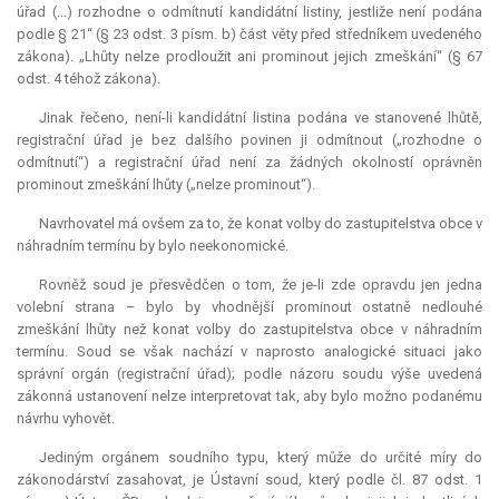
úřad (...) rozhodne o odmítnutí kandidátní listiny, jestliže není podána
podle § 21“ (§ 23 odst. 3 písm. b) část věty před středníkem uvedeného
zákona). „Lhůty nelze prodloužit ani prominout jejich zmeškání“ (§ 67
odst. 4 téhož zákona).
Jinak řečeno, není-li kandidátní listina podána ve stanovené lhůtě,
registrační úřad je bez dalšího povinen ji odmítnout („rozhodne o
odmítnutí“) a registrační úřad není za žádných okolností oprávněn
prominout zmeškání lhůty („nelze prominout“).
Navrhovatel má ovšem za to, že konat volby do zastupitelstva obce v
náhradním termínu by bylo neekonomické.
Rovněž soud je přesvědčen o tom, že je-li zde opravdu jen jedna
volební strana – bylo by vhodnější prominout ostatně nedlouhé
zmeškání lhůty než konat volby do zastupitelstva obce v náhradním
termínu. Soud se však nachází v naprosto analogické situaci jako
správní orgán (registrační úřad); podle názoru soudu výše uvedená
zákonná ustanovení nelze interpretovat tak, aby bylo možno podanému
návrhu vyhovět.
Jediným orgánem soudního typu, který může do určité míry do
zákonodárství zasahovat, je Ústavní soud, který podle čl. 87 odst. 1