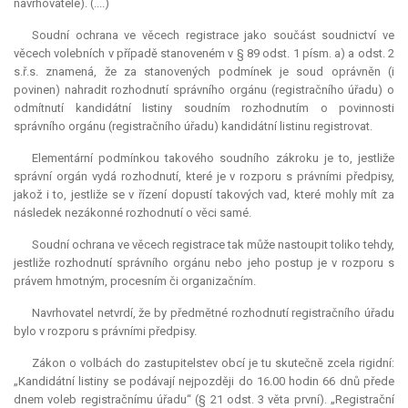
navrhovatele). (....)
Soudní ochrana ve věcech registrace jako součást soudnictví ve
věcech volebních v případě stanoveném v § 89 odst. 1 písm. a) a odst. 2
s.ř.s. znamená, že za stanovených podmínek je soud oprávněn (i
povinen) nahradit rozhodnutí správního orgánu (registračního úřadu) o
odmítnutí kandidátní listiny soudním rozhodnutím o povinnosti
správního orgánu (registračního úřadu) kandidátní listinu registrovat.
Elementární podmínkou takového soudního zákroku je to, jestliže
správní orgán vydá rozhodnutí, které je v rozporu s právními předpisy,
jakož i to, jestliže se v řízení dopustí takových vad, které mohly mít za
následek nezákonné rozhodnutí o věci samé.
Soudní ochrana ve věcech registrace tak může nastoupit toliko tehdy,
jestliže rozhodnutí správního orgánu nebo jeho postup je v rozporu s
právem hmotným, procesním či organizačním.
Navrhovatel netvrdí, že by předmětné rozhodnutí registračního úřadu
bylo v rozporu s právními předpisy.
Zákon o volbách do zastupitelstev obcí je tu skutečně zcela rigidní:
„Kandidátní listiny se podávají nejpozději do 16.00 hodin 66 dnů přede
dnem voleb registračnímu úřadu“ (§ 21 odst. 3 věta první). „Registrační