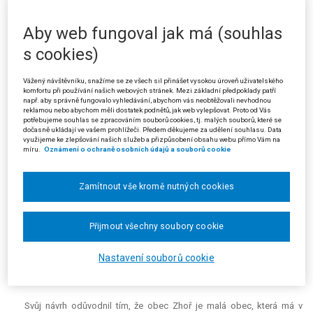
zastupitelstva obce Zhoř konané ve dnech 15. a 16. 10. 2010 a rozhodl
tak, že podle § 23 odst. 3 písm. b) citovaného zákona kandidátní listinu
Aby web fungoval jak má (souhlas
navrhovatele odmítl s odkazem na § 21 odst. 3 téhož zákona.
s cookies)
Toto rozhodnutí odůvodnil registrační úřad tím, že navrhovatel podal
kandidátní listinu pro volby do zastupitelstva obce Zhoř konané ve dne
Vážený návštěvníku, snažíme se ze všech sil přinášet vysokou úroveň uživatelského
15. a 16. 10. 2010 opožděně – až dne 12. 8. 2010. Posledním dnem lhůty
komfortu při používání našich webových stránek. Mezi základní předpoklady patří
např. aby správně fungovalo vyhledávání, abychom vás neobtěžovali nevhodnou
pro podání kandidátní listiny byl přitom den 10. 8. 2010 do 16.00 hodin,
reklamou nebo abychom měli dostatek podnětů, jak web vylepšovat. Proto od Vás
neboť podle § 21 odst. 3 zákona o volbách do zastupitelstev obcí se
potřebujeme souhlas se zpracováním souborů cookies, tj. malých souborů, které se
dočasně ukládají ve vašem prohlížeči. Předem děkujeme za udělení souhlasu. Data
podávají kandidátní listiny nejpozději 66 dnů přede dnem voleb do
využijeme ke zlepšování našich služeb a přizpůsobení obsahu webu přímo Vám na
zastupitelstva obce obecnímu úřadu; a to nejpozději do 16.00 hodin. S
míru.
Oznámení o ochraně osobních údajů a souborů cookie
ohledem na § 67 odst. 4 zákona o volbách do zastupitelstev obcí, podle
kterého lhůty nelze prodloužit ani prominout jejich zmeškání, a úkon
Zamítnout vše kromě nutných cookies
musí být poslední den lhůty do 16.00 hodin učiněn u příslušného orgánu,
nezbylo než kandidátní listinu navrhovatele odmítnout.
Navrhovatel požádal návrhem podaným u Krajského soudu v Plzni o
Přijmout všechny soubory cookie
vydání rozhodnutí, že Krajský soud v Plzni o vydání rozhodnutí, že
krajský soud povoluje dodatečnou registraci kandidátní listiny Sdružení
Nastavení souborů cookie
nezávislých kandidátů pro obec Zhoř i přes nedodržení stanoveného
termínu odevzdání.
Svůj návrh odůvodnil tím, že obec Zhoř je malá obec, která má v