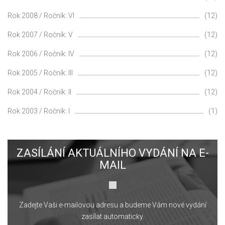
Rok 2008 / Ročník: VI
(12)
Rok 2007 / Ročník: V
(12)
Rok 2006 / Ročník: IV
(12)
Rok 2005 / Ročník: III
(12)
Rok 2004 / Ročník: II
(12)
Rok 2003 / Ročník: I
(1)
ZASÍLÁNÍ AKTUÁLNÍHO VYDÁNÍ NA E-
MAIL
Zadejte Vaši e-mailovou adresu a budeme Vám nové vydání
zasílat automaticky.