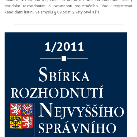
soudním rozhodnutím o povinnosti registračního úřadu registrovat
kandidátní listinu ve smyslu § 89 odst. 2 věty prvé s.ř.s.