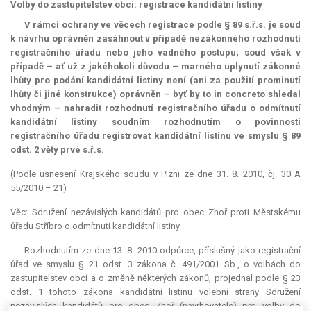
Volby do zastupitelstev obcí: registrace kandidátní listiny
V rámci ochrany ve věcech registrace podle § 89 s.ř.s. je soud
k návrhu oprávněn zasáhnout v případě nezákonného rozhodnutí
registračního úřadu nebo jeho vadného postupu; soud však v
případě – ať už z jakéhokoli důvodu – marného uplynutí zákonné
lhůty pro podání kandidátní listiny není (ani za použití prominutí
lhůty či jiné konstrukce) oprávněn – byť by to
in concreto
shledal
vhodným – nahradit rozhodnutí registračního úřadu o odmítnutí
kandidátní listiny soudním rozhodnutím o povinnosti
registračního úřadu registrovat kandidátní listinu ve smyslu § 89
odst. 2 věty prvé s.ř.s.
(Podle usnesení Krajského soudu v Plzni ze dne 31. 8. 2010, čj. 30 A
55/2010 – 21)
Věc: Sdružení nezávislých kandidátů pro obec Zhoř proti Městskému
úřadu Stříbro o odmítnutí kandidátní listiny
Rozhodnutím ze dne 13. 8. 2010 odpůrce, příslušný jako registrační
úřad ve smyslu § 21 odst. 3 zákona č. 491/2001 Sb., o volbách do
zastupitelstev obcí a o změně některých zákonů, projednal podle § 23
odst. 1 tohoto zákona kandidátní listinu volební strany Sdružení
nezávislých kandidátů pro obec Zhoř (navrhovatele) pro volby do