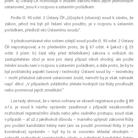
písm. a) Ústavy ČR rozhoduje o zrušení zákonů nebo jejich jednotlivých
ustanovení, jsou-li v rozporu s ústavním pořádkem.
Podle čl. 95 odst. 2 Ústavy ČR „(d)ojde-li (obecný) soud k závěru, že
zákon, jehož má být při řešení věci použito, je v rozporu s ústavním
pořádkem, předloží věc Ústavnímu soudu“.
V přezkoumávané věci ovšem zdejší soud podle čl. 95 odst. 2 Ústavy
ČR nepostupoval, a to především proto, že § 67 odst. 4 (jakož i § 23
odst. 3 písm. b) část věty před středníkem) zákona o volbách do
zastupitelstev obcí je sice pro daný případ nikoli vhodný, ale podle
mínění soudu není v rozporu s ústavním pořádkem, a dále proto, že by tu
byl problatický aspekt časový i technický: Ústavní soud by – teoreticky
– mohl příslušné zákonné ustanovení zrušit, nemohl by je však nahradit
např. dikcí: „V případech zvláštního zřetele hodných lze lhůty prodloužit
nebo prominout jejich zmeškání.“
Lze tedy shrnout, že v rámci ochrany ve věcech registrace podle § 89
s.ř.s. je soud k návrhu oprávněn zasáhnout v případě nezákonného
rozhodnutí registračního úřadu nebo jeho vadného postupu; soud však
v případě – ať už z jakéhokoli důvodu – marného uplynutí zákonné lhůty
pro podání kandidátní listiny není (ani za použití prominutí lhůty či jiné
konstrukce) oprávněn – byť by to
in concreto
shledal vhodným –
nahradit rozhodnutí registračního úřadu o odmítnutí kandidátní listiny