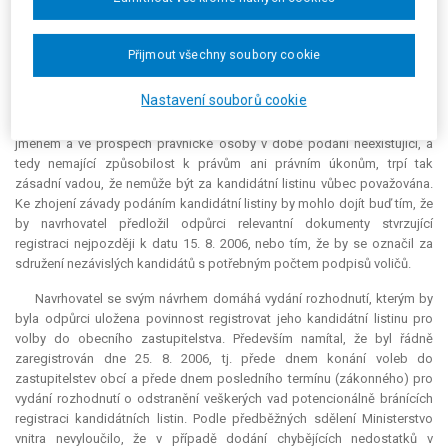
kandidátní listiny spočívající v podání kandidátní listiny neexistujícím
subjektem. Dle § 6 odst. 1 zák. č. 424/1991 Sb., o sdružování v
politických stranách a v politických hnutích (dál jen "zákon č. 424/1991
Přijmout všechny soubory cookie
Sb."), vzniká strana registrací. Úkonem Ministerstva vnitra (tzn. registrací
navrhovatele) však nemohlo dojít ke zhojení zásadní závady kandidátní
Nastavení souborů cookie
listiny, která nebyla podána oprávněným subjektem v souladu s § 21
odst. 1 zákona o volbách. Protože kandidátní listina byla podána
jménem a ve prospěch právnické osoby v době podání neexistující, a
tedy nemající způsobilost k právům ani právním úkonům, trpí tak
zásadní vadou, že nemůže být za kandidátní listinu vůbec považována.
Ke zhojení závady podáním kandidátní listiny by mohlo dojít buď tím, že
by navrhovatel předložil odpůrci
relevantní
dokumenty stvrzující
registraci nejpozději k datu 15. 8. 2006, nebo tím, že by se označil za
sdružení nezávislých kandidátů s potřebným počtem podpisů voličů.
Navrhovatel se svým návrhem domáhá vydání rozhodnutí, kterým by
byla odpůrci uložena povinnost registrovat jeho kandidátní listinu pro
volby do obecního zastupitelstva. Především namítal, že byl řádně
zaregistrován dne 25. 8. 2006, tj. přede dnem konání voleb do
zastupitelstev obcí a přede dnem posledního termínu (zákonného) pro
vydání rozhodnutí o odstranění veškerých vad potencionálně bránících
registraci kandidátních listin. Podle předběžných sdělení Ministerstvo
vnitra nevyloučilo, že v případě dodání chybějících nedostatků v