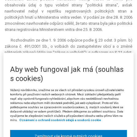
obsahovala údaj o typu volební strany "politická strana", avšak
navrhovatel nebyl v rejstříku registrovaných politických stran a
politických hnutí u Ministerstva vnitra veden. V podání ze dne 28. 8. 2006
zmocněnec navrhovatele odpůrci sdělil, že tato strana byla jako politická
strana registrována Ministerstvem vnitra dne 25. 8. 2006.
Rozhodnutím ze dne 1. 9. 2006 odpůrce podle § 23 odst. 3 písm. b)
zákona č. 491/2001 Sb., o volbách do zastupitelstev obcí a o změně
některých zákonů (dále jen "zákon o volbách"), s odkazem na § 21 odst.
1 a § 20 odst. 1 téhož zákona kandidátní listinu navrhovatele odmítl. V
odůvodnění svého rozhodnutí uvedl, že v souladu s § 21 odst. 1 zákona
Aby web fungoval jak má (souhlas
o volbách mohou podávat kandidátní listiny pro volby do zastupitelstva
s cookies)
obce volební strany. Dle § 20 odst. 1 téhož zákona mohou být volební
stranou pouze registrované politické strany a politická hnutí, jejichž
činnost nebyla pozastavena, a jejich
koalice
, nezávislí kandidáti,
Vážený návštěvníku, snažíme se ze všech sil přinášet vysokou úroveň uživatelského
komfortu při používání našich webových stránek. Mezi základní předpoklady patří
sdružení nezávislých kandidátů nebo sdružení politických stran nebo
např. aby správně fungovalo vyhledávání, abychom vás neobtěžovali nevhodnou
politických hnutí a nezávislých kandidátů. Navrhovatel, jenž se označil na
reklamou nebo abychom měli dostatek podnětů, jak web vylepšovat. Proto od Vás
doručené kandidátní listině za politickou stranu, v době doručení
potřebujeme souhlas se zpracováním souborů cookies, tj. malých souborů, které se
dočasně ukládají ve vašem prohlížeči. Předem děkujeme za udělení souhlasu. Data
kandidátní listiny správnímu orgánu ani v zákonné lhůtě pro podání
využijeme ke zlepšování našich služeb a přizpůsobení obsahu webu přímo Vám na
kandidátní listiny nebyl registrovanou politickou stranou, tudíž nemohl
míru.
Oznámení o ochraně osobních údajů a souborů cookie
být ani volební stranou ve smyslu § 20 odst. 1 zákona o volbách. Podání
navrhovatele ze dne 28. 8. 2006 není způsobilé ke zhojení zásadní vady
Zamítnout vše kromě nutných cookies