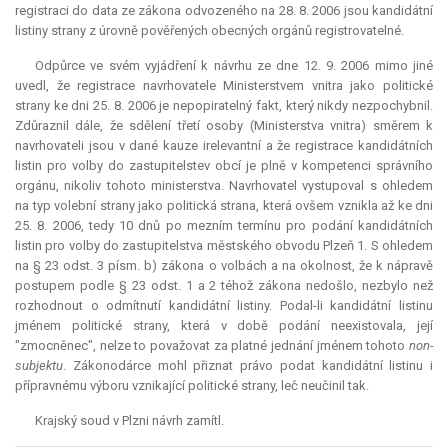
registraci do data ze zákona odvozeného na 28. 8. 2006 jsou kandidátní
listiny strany z úrovně pověřených obecných orgánů registrovatelné.
Odpůrce ve svém vyjádření k návrhu ze dne 12. 9. 2006 mimo jiné
uvedl, že registrace navrhovatele Ministerstvem vnitra jako politické
strany ke dni 25. 8. 2006 je nepopiratelný fakt, který nikdy nezpochybnil.
Zdůraznil dále, že sdělení třetí osoby (Ministerstva vnitra) směrem k
navrhovateli jsou v dané kauze irelevantní a že registrace kandidátních
listin pro volby do zastupitelstev obcí je plně v kompetenci správního
orgánu, nikoliv tohoto ministerstva. Navrhovatel vystupoval s ohledem
na typ volební strany jako politická strana, která ovšem vznikla až ke dni
25. 8. 2006, tedy 10 dnů po mezním termínu pro podání kandidátních
listin pro volby do zastupitelstva městského obvodu Plzeň 1. S ohledem
na § 23 odst. 3 písm. b) zákona o volbách a na okolnost, že k nápravě
postupem podle § 23 odst. 1 a 2 téhož zákona nedošlo, nezbylo než
rozhodnout o odmítnutí kandidátní listiny. Podal-li kandidátní listinu
jménem politické strany, která v době podání neexistovala, její
"zmocněnec", nelze to považovat za platné jednání jménem tohoto
non
-
subjektu
. Zákonodárce mohl přiznat právo podat kandidátní listinu i
přípravnému výboru vznikající politické strany, leč neučinil tak.
Krajský soud v Plzni návrh zamítl.