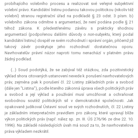
probíhajícího volebního procesu a realizovat své veřejné subjektivní
volební právo. Kandidátní listinu podanou takovou politickou (nikoliv též
volební) stranou registrační úřad na podkladě § 23 odst. 3 písm. b)
volebního zákona odmítne s argumentací, že není podána podle § 21
téhož zákona. K předestřenému závěru s prakticky shodnou
argumentací (podpořenou dalšími důvody o
non
-subjektu
, který podal
kandidátní listinu) dospěl ve svém rozhodnutí i správní orgán, přičemž již
takový závěr poskytuje jeho rozhodnutí dostatečnou oporu.
Navrhovatelův právní názor naproti tomu nenachází v platném právu
žádný podklad.
(...) Soud podotýká, že se zabýval též otázkou, zda pozitivistický
výklad shora citovaných ustanovení nevede k porušení navrhovatelových
práv, zejména pak k porušení čl. 22 Listiny základních práv a svobod
(dále jen "Listina"), podle kterého zákonná úprava všech politických práv
a svobod a její výklad a používání musí umožňovat a ochraňovat
svobodnou soutěž politických sil v demokratické společnosti. Jak
opakovaně judikoval Ústavní soud ve svých rozhodnutích, čl. 22 Listiny
je základním interpretačním pravidlem pro zákony, které upravují blíže
výkon politických práv (např. nález sp. zn. III. ÚS 276/96 ze dne 22. 10.
1996). Na základě následujících úvah má soud za to, že navrhovatelova
práva výkladem nezkrátil.