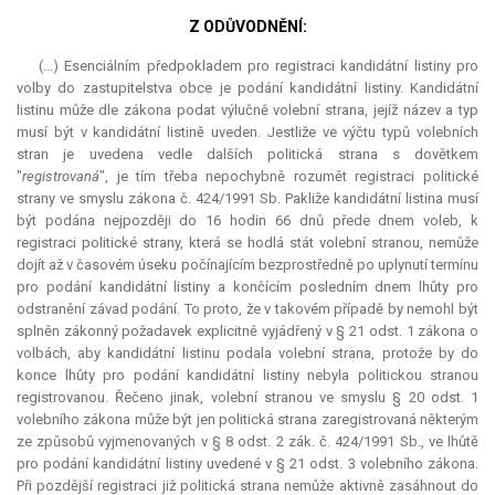
Z ODŮVODNĚNÍ:
(...) Esenciálním předpokladem pro registraci kandidátní listiny pro
volby do zastupitelstva obce je podání kandidátní listiny. Kandidátní
listinu může dle zákona podat výlučně volební strana, jejíž název a typ
musí být v kandidátní listině uveden. Jestliže ve výčtu typů volebních
stran je uvedena vedle dalších politická strana s dovětkem
"
registrovaná
", je tím třeba nepochybně rozumět registraci politické
strany ve smyslu zákona č. 424/1991 Sb. Pakliže kandidátní listina musí
být podána nejpozději do 16 hodin 66 dnů přede dnem voleb, k
registraci politické strany, která se hodlá stát volební stranou, nemůže
dojít až v časovém úseku počínajícím bezprostředně po uplynutí termínu
pro podání kandidátní listiny a končícím posledním dnem lhůty pro
odstranění závad podání. To proto, že v takovém případě by nemohl být
splněn zákonný požadavek explicitně vyjádřený v § 21 odst. 1 zákona o
volbách, aby kandidátní listinu podala volební strana, protože by do
konce lhůty pro podání kandidátní listiny nebyla politickou stranou
registrovanou. Řečeno jinak, volební stranou ve smyslu § 20 odst. 1
volebního zákona může být jen politická strana zaregistrovaná některým
ze způsobů vyjmenovaných v § 8 odst. 2 zák. č. 424/1991 Sb., ve lhůtě
pro podání kandidátní listiny uvedené v § 21 odst. 3 volebního zákona.
Při pozdější registraci již politická strana nemůže aktivně zasáhnout do