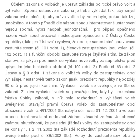
Účelem zákona o volbách je upravit základní politické právo volit a
být volen. Sporná ustanovení zákona je třeba vykládat tak, aby smysl
zákona byl naplněn, tj. aby právo volit a být volen bylo, pokud tak lze,
umožněno. V tomto případě dle názoru soudu interpretovaná ustanovení
nejsou sporná, nýbrž naopak jednoznačná. I pro případ opačného
názoru však soud uvažoval následujícím způsobem. Z Ústavy České
republiky (dále jen "Ústava") vyplývá, že obec je samostatně spravována
zastupitelstvem (čl. 101 odst. 1), členové zastupitelstev jsou voleni (čl.
102 odst. 1) a funkční období zastupitelstva je čtyřleté s tím, že zákon
stanoví, za jakých podmínek se vyhlásí nové volby zastupitelstva před
uplynutím jeho funkčního období (čl. 102 odst. 2). Podle čl. 63 odst. 2
Ústavy a § 3 odst. 1 zákona o volbách volby do zastupitelstev obcí
vyhlašuje, nestanoví-li tento zákon jinak, prezident republiky nejpozději
90 dnů před jejich konáním. Vyhlášení voleb se uveřejňuje ve Sbírce
zákonů. Za den vyhlášení voleb se považuje den, kdy byla rozeslána
částka Sbírky zákonů, v níž bylo rozhodnutí o vyhlášení voleb
uveřejněno. Stávající právní úprava voleb do zastupitelstev obcí
obsažená v zák. č. 491/2001 Sb. nabyla účinnosti 31. 12. 2001 a volební
proces třemi novelami nedoznal žádnou zásadní změnu. Je obecně
známou skutečností, že poslední (řádné) volby do zastupitelstev obcí
se konaly 1. a 2. 11. 2002 (na základě rozhodnutí prezidenta republiky
uveřejněného pod č. 38/2002 Sb.). Volby do zastupitelstev obcí a