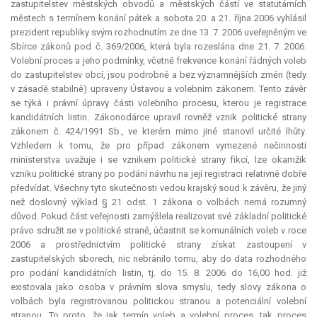
zastupitelstev městských obvodů a městských částí ve statutárních
městech s termínem konání pátek a sobota 20. a 21. října 2006 vyhlásil
prezident republiky svým rozhodnutím ze dne 13. 7. 2006 uveřejněným ve
Sbírce zákonů pod č. 369/2006, která byla rozeslána dne 21. 7. 2006.
Volební proces a jeho podmínky, včetně frekvence konání řádných voleb
do zastupitelstev obcí, jsou podrobně a bez významnějších změn (tedy
v zásadě stabilně) upraveny Ústavou a volebním zákonem. Tento závěr
se týká i právní úpravy části volebního procesu, kterou je registrace
kandidátních listin. Zákonodárce upravil rovněž vznik politické strany
zákonem č. 424/1991 Sb., ve kterém mimo jiné stanovil určité lhůty.
Vzhledem k tomu, že pro případ zákonem vymezené nečinnosti
ministerstva uvažuje i se vznikem politické strany fikcí, lze okamžik
vzniku politické strany po podání návrhu na její registraci relativně dobře
předvídat. Všechny tyto skutečnosti vedou krajský soud k závěru, že jiný
než doslovný výklad § 21 odst. 1 zákona o volbách nemá rozumný
důvod. Pokud část veřejnosti zamýšlela realizovat své základní politické
právo sdružit se v politické straně, účastnit se komunálních voleb v roce
2006 a prostřednictvím politické strany získat zastoupení v
zastupitelských sborech, nic nebránilo tomu, aby do data rozhodného
pro podání kandidátních listin, tj. do 15. 8. 2006 do 16,00 hod. již
existovala jako osoba v právním slova smyslu, tedy slovy zákona o
volbách byla registrovanou politickou stranou a potenciální volební
stranou. To proto, že jak termín voleb a volební proces, tak proces