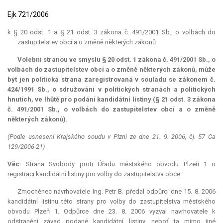
Ejk 721/2006
k § 20 odst. 1 a § 21 odst. 3 zákona č. 491/2001 Sb., o volbách do
zastupitelstev obcí a o změně některých zákonů
Volební stranou ve smyslu § 20 odst. 1 zákona č. 491/2001 Sb., o
volbách do zastupitelstev obcí a o změně některých zákonů, může
být jen politická strana zaregistrovaná v souladu se zákonem č.
424/1991 Sb., o sdružování v politických stranách a politických
hnutích, ve lhůtě pro podání kandidátní listiny (§ 21 odst. 3 zákona
č. 491/2001 Sb., o volbách do zastupitelstev obcí a o změně
některých zákonů).
(Podle usnesení Krajského soudu v Plzni ze dne 21. 9. 2006, čj. 57 Ca
129/2006-21)
Věc:
Strana Svobody proti Úřadu městského obvodu Plzeň 1 o
registraci kandidátní listiny pro volby do zastupitelstva obce.
Zmocněnec navrhovatele Ing. Petr B. předal odpůrci dne 15. 8. 2006
kandidátní listinu této strany pro volby do zastupitelstva městského
obvodu Plzeň 1. Odpůrce dne 23. 8. 2006 vyzval navrhovatele k
odstranění závad podané kandidátní listiny, neboť ta mimo jiné