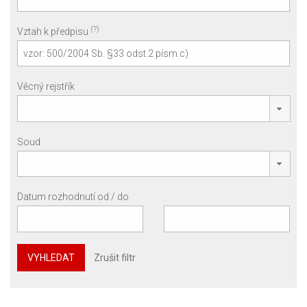
(?)
Vztah k předpisu
Věcný rejstřík
Soud
Datum rozhodnutí od / do
VYHLEDAT
Zrušit filtr