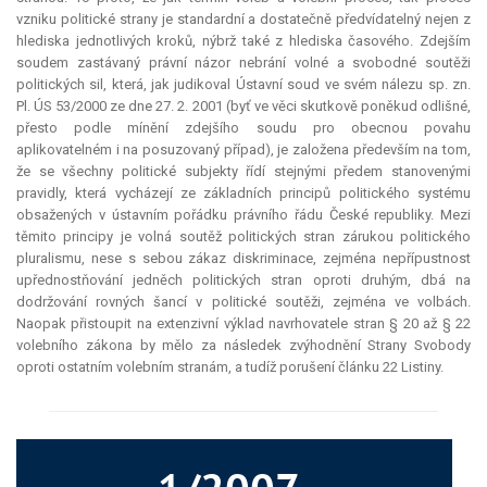
vzniku politické strany je standardní a dostatečně předvídatelný nejen z
hlediska jednotlivých kroků, nýbrž také z hlediska časového. Zdejším
soudem zastávaný právní názor nebrání volné a svobodné soutěži
politických sil, která, jak judikoval Ústavní soud ve svém nálezu sp. zn.
Pl. ÚS 53/2000 ze dne 27. 2. 2001 (byť ve věci skutkově poněkud odlišné,
přesto podle mínění zdejšího soudu pro obecnou povahu
aplikovatelném i na posuzovaný případ), je založena především na tom,
že se všechny politické subjekty řídí stejnými předem stanovenými
pravidly, která vycházejí ze základních principů politického systému
obsažených v ústavním pořádku právního řádu České republiky. Mezi
těmito principy je volná soutěž politických stran zárukou politického
pluralismu, nese s sebou zákaz diskriminace, zejména nepřípustnost
upřednostňování jedněch politických stran oproti druhým, dbá na
dodržování rovných šancí v politické soutěži, zejména ve volbách.
Naopak přistoupit na extenzivní výklad navrhovatele stran § 20 až § 22
volebního zákona by mělo za následek zvýhodnění Strany Svobody
oproti ostatním volebním stranám, a tudíž porušení článku 22 Listiny.