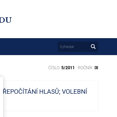
UDU
ČÍSLO:
5/2011
· ROČNÍK:
IX
PŘEPOČÍTÁNÍ HLASŮ; VOLEBNÍ