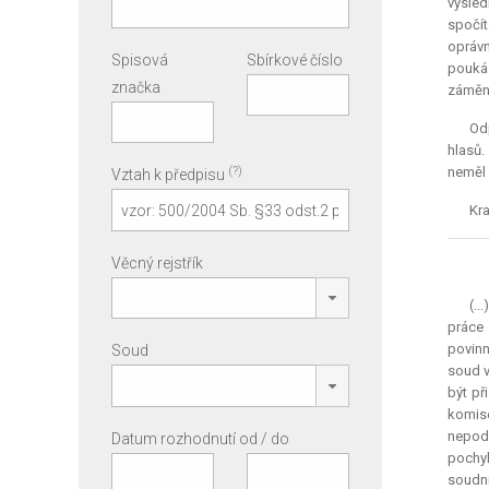
výsled
spočít
oprávn
Spisová
Sbírkové číslo
poukáz
značka
záměna
Odp
hlasů.
(?)
neměl 
Vztah k předpisu
Kra
Věcný rejstřík
(..
práce 
povinn
Soud
soud v
být př
komis
nepod
Datum rozhodnutí od / do
pochyb
soudní