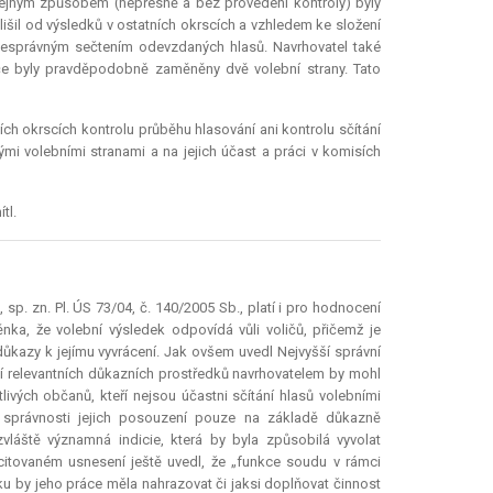
stejným způsobem (nepřesně a bez provedení kontroly) byly
lišil od výsledků v ostatních okrscích a vzhledem ke složení
nesprávným sečtením odevzdaných hlasů. Navrhovatel také
ače byly pravděpodobně zaměněny dvě volební strany. Tato
ch okrscích kontrolu průběhu hlasování ani kontrolu sčítání
mi volebními stranami a na jejich účast a práci v komisích
tl.
 sp. zn. Pl. ÚS 73/04, č. 140/2005 Sb., platí i pro hodnocení
nka, že volební výsledek odpovídá vůli voličů, přičemž je
ůkazy k jejímu vyvrácení. Jak ovšem uvedl Nejvyšší správní
ní relevantních důkazních prostředků navrhovatelem by mohl
ivých občanů, kteří nejsou účastni sčítání hlasů volebními
správnosti jejich posouzení pouze na základě důkazně
 zvláště významná
indicie
, která by byla způsobilá vyvolat
citovaném usnesení ještě uvedl, že „funkce soudu v rámci
 by jeho práce měla nahrazovat či jaksi doplňovat činnost