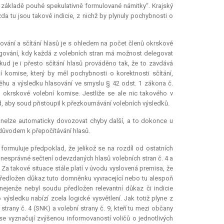
 základě pouhé spekulativně formulované námitky“. Krajský
zda tu jsou takové
indicie
, z nichž by plynuly pochybnosti o
lasování a sčítání hlasů je s ohledem na počet členů okrskové
legování, kdy každá z volebních stran má možnost delegovat
ud je i přesto sčítání hlasů prováděno tak, že to zavdává
komise, který by měl pochybnosti o korektnosti sčítání,
hu a výsledku hlasování ve smyslu § 42 odst. 1 zákona č.
okrskové volební komise. Jestliže se ale nic takového v
d, aby soud přistoupil k přezkoumávání volebních výsledků.
 nelze automaticky dovozovat chyby další, a to dokonce u
důvodem k přepočítávání hlasů.
 formuluje předpoklad, že jelikož se na rozdíl od ostatních
í nesprávné sečtení odevzdaných hlasů volebních stran č. 4 a
. Za takové situace stále platí v úvodu vyslovená
premisa
, že
 předložen důkaz tuto domněnku vyvracející nebo tu alespoň
i nejenže nebyl soudu předložen
relevantní
důkaz či
indicie
výsledku nabízí zcela logické vysvětlení. Jak totiž plyne z
strany č. 4 (SNK) a volební strany č. 9, kteří tu mezi občany
se vyznačují zvýšenou informovaností voličů o jednotlivých