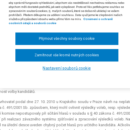
aby správně fungovalo vyhledávání, abychom vás neobtěžovali nevhodnou reklamou nebo
do zastupitelstev obcí: přepočítání hlasů
abychom měli dostatek podnětů, jak web vylepšovat. Proto od Vás potřebujeme souhlas se
zpracováním souborů cookies, tj. malých souborů, které se dočasně ukládají ve vašem
ní strana
prohlížeči. Předem děkujeme za udělení souhlasu. Data využijeme ke zlepšování našich
služeb a přizpůsobení obsahu webu přímo Vám na míru.
Oznámení o ochraně
 Jestliže se v jednom volebním okrsku liší výsledky voleb od okrsků 
osobních údajů a souborů cookie
ště několika kandidátů úspěšných volebních stran), nelze takové statist
, že by v řízení o neplatnosti voleb a hlasování (§ 90 s.ř.s.) přistoupil k 
Přijmout všechny soubory cookie
 Volební strany (§ 20 zákona č. 491/2001 Sb., o volbách do zastupitelstev
ev volební strany, její vylosované číslo a v neposlední řadě jsou to také
Zamítnout vše kromě nutných cookies
lu podobné zkratky volebních stran je proto ve své podstatě vyloučena.
 usnesení Krajského soudu v Praze ze dne 16. 11. 2010, čj. 44 A 105/2010 – 58
Nastavení souborů cookie
ikatura: nález Ústavního soudu č. 140/2005 Sb.
družení nezávislých kandidátů Evropští demokraté proti Městskému úřadu Č.,
nost volby kandidátů.
rhovatel podal dne 27. 10. 2010 u Krajského soudu v Praze návrh na neplat
 č. 491/2001 Sb. způsobem, který mohl ovlivnit výsledky voleb, resp. výslede
í komise nepostupovaly při sčítání hlasů v souladu s § 40 zákona č. 491/20
 při realizaci závazného systému zjišťování a zpracování výsledků voleb. N
l na úřední desce uveden chybný počet hlasů pro určitého kandidáta. Ačkoliv