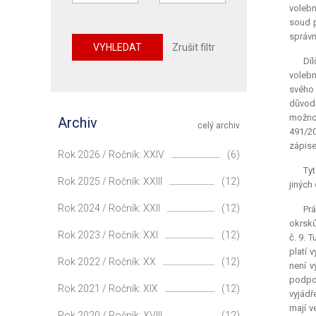
volebn
soud p
správn
VYHLEDAT
Zrušit filtr
Díl
volebn
svého 
důvod 
možnos
Archiv
celý archiv
491/20
zápise
Rok 2026 / Ročník: XXIV
(6)
Ty
Rok 2025 / Ročník: XXIII
(12)
jiných
Rok 2024 / Ročník: XXII
(12)
Prá
okrsků
Rok 2023 / Ročník: XXI
(12)
č. 9. 
platí 
Rok 2022 / Ročník: XX
(12)
není 
podpor
Rok 2021 / Ročník: XIX
(12)
vyjádř
mají v
Rok 2020 / Ročník: XVIII
(12)