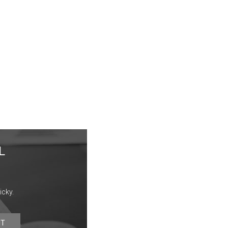
L
icky.
IT