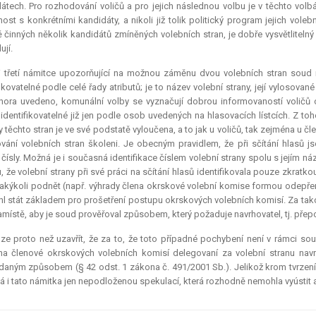
átech. Pro rozhodování voličů a pro jejich následnou volbu je v těchto vol
ost s konkrétními kandidáty, a nikoli již tolik politický program jejich voleb
ě činných několik kandidátů zmíněných volebních stran, je dobře vysvětlitelný v
ují.
 třetí námitce upozorňující na možnou záměnu dvou volebních stran soud ne
fikovatelné podle celé řady atributů; je to název volební strany, její vylosované
hora uvedeno, komunální volby se vyznačují dobrou informovaností voličů o 
 identifikovatelné již jen podle osob uvedených na hlasovacích lístcích. Z t
y těchto stran je ve své podstatě vyloučena, a to jak u voličů, tak zejména u č
ování volebních stran školeni. Je obecným pravidlem, že při sčítání hlasů jsou
čísly. Možná je i současná identifikace číslem volební strany spolu s jejím 
, že volební strany při své práci na sčítání hlasů identifikovala pouze zkratko
jakýkoli podnět (např. výhrady člena okrskové volební komise formou odepřen
l stát základem pro prošetření postupu okrskových volebních komisí. Za takov
amístě, aby je soud prověřoval způsobem, který požaduje navrhovatel, tj. přep
ze proto než uzavřít, že za to, že toto případné pochybení není v rámci s
a členové okrskových volebních komisí delegovaní za volební stranu navr
daným způsobem (§ 42 odst. 1 zákona č. 491/2001 Sb.). Jelikož krom tvrzení
á i tato námitka jen nepodloženou spekulací, která rozhodně nemohla vyústit až 