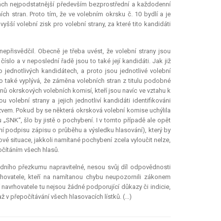
bách nejpodstatnější především bezprostřední a každodenní
ních stran. Proto tím, že ve volebním okrsku č. 10 bydlí a je
yšší volební zisk pro volební strany, za které tito kandidáti
přisvědčil. Obecně je třeba uvést, že volební strany jsou
 číslo a v neposlední řadě jsou to také její kandidáti. Jak již
jednotlivých kandidátech, a proto jsou jednotlivé volební
oho také vyplývá, že záměna volebních stran z titulu podobné
lenů okrskových volebních komisí, kteří jsou navíc ve vztahu k
 volební strany a jejich jednotliví kandidáti identifikováni
názvem. Pokud by se některá okrsková volební komise uchýlila
u „SNK“, šlo by jistě o pochybení. I v tomto případě ale opět
í podpisu zápisu o průběhu a výsledku hlasování), který by
é situace, jakkoli namítané pochybení zcela vyloučit nelze,
očítáním všech hlasů.
oudního přezkumu napravitelné, nesou svůj díl odpovědnosti
hovatele, kteří na namítanou chybu neupozornili zákonem
 navrhovatele tu nejsou žádné podporující důkazy či
indicie
,
v přepočítávání všech hlasovacích lístků. (...)