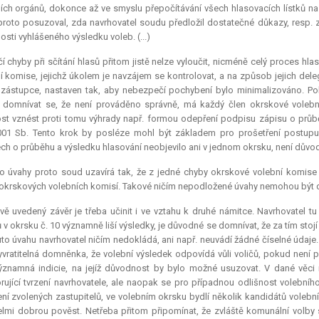
ích orgánů, dokonce až ve smyslu přepočítávání všech hlasovacích lístků na
roto posuzoval, zda navrhovatel soudu předložil dostatečné důkazy, resp. 
osti vyhlášeného výsledku voleb. (...)
čí chyby při sčítání hlasů přitom jistě nelze vyloučit, nicméně celý proces h
í komise, jejichž úkolem je navzájem se kontrolovat, a na způsob jejich de
zástupce, nastaven tak, aby nebezpečí pochybení bylo minimalizováno. Pok
domnívat se, že není prováděno správně, má každý člen okrskové volební 
t vznést proti tomu výhrady např. formou odepření podpisu zápisu o průbě
01 Sb. Tento krok by posléze mohl být základem pro prošetření postupu 
ch o průběhu a výsledku hlasování neobjevilo ani v jednom okrsku, není důvo
to úvahy proto soud uzavírá tak, že z jedné chyby okrskové volební komise
 okrskových volebních komisí. Takové ničím nepodložené úvahy nemohou být 
vě uvedený závěr je třeba učinit i ve vztahu k druhé námitce. Navrhovatel tu
 v okrsku č. 10 významně liší výsledky, je důvodné se domnívat, že za tím stoj
Tuto úvahu navrhovatel ničím nedokládá, ani např. neuvádí žádné číselné údaje
vyvratitelná domněnka, že volební výsledek odpovídá vůli voličů, pokud není
významná
indicie
, na jejíž důvodnost by bylo možné usuzovat. V dané věc
ující tvrzení navrhovatele, ale naopak se pro případnou odlišnost volebního 
ení zvolených zastupitelů, ve volebním okrsku bydlí několik kandidátů volební 
elmi dobrou pověst. Netřeba přitom připomínat, že zvláště komunální volby 