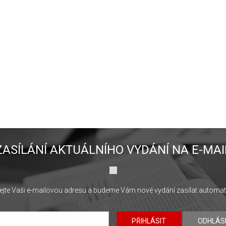
ZASÍLÁNÍ AKTUÁLNÍHO VYDÁNÍ NA E-MAI
jte Vaši e-mailovou adresu a budeme Vám nové vydání zasílat automat
PŘIHLÁSIT
ODHLÁS