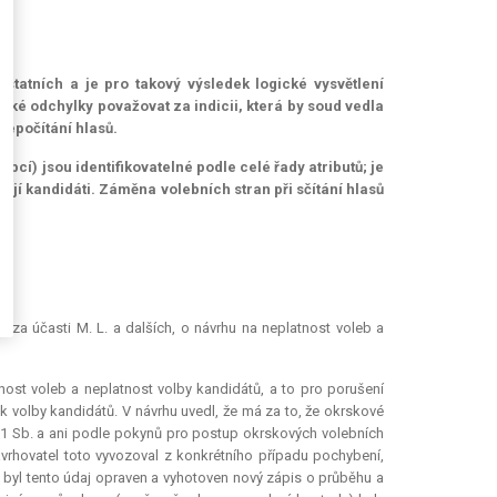
ostatních a je pro takový výsledek logické vysvětlení
ické odchylky považovat za indicii, která by soud vedla
přepočítání hlasů.
 obcí) jsou identifikovatelné podle celé řady atributů; je
 její kandidáti. Záměna volebních stran při sčítání hlasů
)
 za účasti M. L. a dalších, o návrhu na neplatnost voleb a
nost voleb a neplatnost volby kandidátů, a to pro porušení
k volby kandidátů. V návrhu uvedl, že má za to, že okrskové
01 Sb. a ani podle pokynů pro postup okrskových volebních
avrhovatel toto vyvozoval z konkrétního případu pochybení,
 byl tento údaj opraven a vyhotoven nový zápis o průběhu a