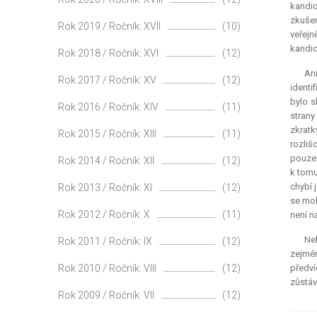
kandid
zkušen
Rok 2019 / Ročník: XVII
(10)
veřejn
kandid
Rok 2018 / Ročník: XVI
(12)
Ani
Rok 2017 / Ročník: XV
(12)
identi
bylo s
Rok 2016 / Ročník: XIV
(11)
strany
zkratk
Rok 2015 / Ročník: XIII
(11)
rozliš
pouze 
Rok 2014 / Ročník: XII
(12)
k tomu
chybí 
Rok 2013 / Ročník: XI
(12)
se moh
Rok 2012 / Ročník: X
(11)
není n
Nel
Rok 2011 / Ročník: IX
(12)
zejmén
Rok 2010 / Ročník: VIII
(12)
předví
zůstáv
Rok 2009 / Ročník: VII
(12)