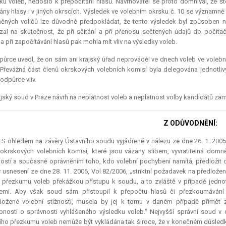
ku voleb, nedošlo k přepočítání hlasů. Navrhovatel se proto domníval, že 
ány hlasy i v jiných okrscích. Výsledek ve volebním okrsku č. 10 se významně 
ěných voličů lze důvodně předpokládat, že tento výsledek byl způsoben 
al na skutečnost, že při sčítání a při přenosu sečtených údajů do počít
 při započítávání hlasů pak mohla mít vliv na výsledky voleb.
ůrce uvedl, že on sám ani krajský úřad neprováděl ve dnech voleb ve volební
 Převážná část členů okrskových volebních komisí byla delegována jednotlivý
odpůrce vliv.
jský soud v Praze návrh na neplatnost voleb a neplatnost volby kandidátů zamí
Z ODŮVODNĚNÍ:
.) S ohledem na závěry Ústavního soudu vyjádřené v nálezu ze dne 26. 1. 2005,
okrskových volebních komisí, které jsou vázány slibem, vyvratitelná domně
ostí a současně oprávněním toho, kdo volební pochybení namítá, předložit d
 usnesení ze dne 28. 11. 2006, Vol 82/2006, „striktní požadavek na předlože
i přezkumu voleb překážkou přístupu k soudu, a to zvláště v případě jednotl
emi. Aby však soud sám přistoupil k přepočtu hlasů či přezkoumávání 
ložené volební stížnosti, musela by jej k tomu v daném případě přimět
nosti o správnosti vyhlášeného výsledku voleb.“ Nejvyšší správní soud v 
ho přezkumu voleb nemůže být vykládána tak široce, že v konečném důsledku