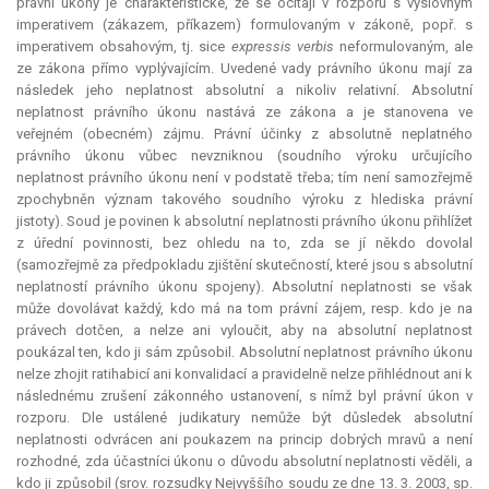
právní úkony je charakteristické, že se ocitají v rozporu s výslovným
imperativem (zákazem, příkazem) formulovaným v zákoně, popř. s
imperativem obsahovým, tj. sice
expressis verbis
neformulovaným, ale
ze zákona přímo vyplývajícím. Uvedené vady právního úkonu mají za
následek jeho neplatnost absolutní a nikoliv relativní. Absolutní
neplatnost právního úkonu nastává ze zákona a je stanovena ve
veřejném (obecném) zájmu. Právní účinky z absolutně neplatného
právního úkonu vůbec nevzniknou (soudního výroku určujícího
neplatnost právního úkonu není v podstatě třeba; tím není samozřejmě
zpochybněn význam takového soudního výroku z hlediska právní
jistoty). Soud je povinen k absolutní neplatnosti právního úkonu přihlížet
z úřední povinnosti, bez ohledu na to, zda se jí někdo dovolal
(samozřejmě za předpokladu zjištění skutečností, které jsou s absolutní
neplatností právního úkonu spojeny). Absolutní neplatnosti se však
může dovolávat každý, kdo má na tom právní zájem, resp. kdo je na
právech dotčen, a nelze ani vyloučit, aby na absolutní neplatnost
poukázal ten, kdo ji sám způsobil. Absolutní neplatnost právního úkonu
nelze zhojit ratihabicí ani konvalidací a pravidelně nelze přihlédnout ani k
následnému zrušení zákonného ustanovení, s nímž byl právní úkon v
rozporu. Dle ustálené judikatury nemůže být důsledek absolutní
neplatnosti odvrácen ani poukazem na princip dobrých mravů a není
rozhodné, zda účastníci úkonu o důvodu absolutní neplatnosti věděli, a
kdo ji způsobil (srov. rozsudky Nejvyššího soudu ze dne 13. 3. 2003, sp.