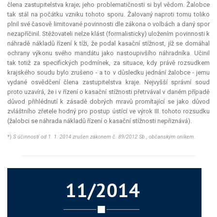
člena zastupitelstva kraje; jeho problematičnosti si byl vědom. Žalobce
tak stál na počátku vzniku tohoto sporu. Žalovaný naproti tomu toliko
plnil své časově limitované povinnosti dle zákona o volbách a daný spor
nezapříčinil. Stěžovateli nelze klást (formalisticky) uložením povinnosti k
náhradě nákladů řízení k tíži, že podal kasační stížnost, jíž se domáhal
ochrany výkonu svého mandátu jako nastoupivšího náhradníka. Učinil
tak totiž za specifických podmínek, za situace, kdy právě rozsudkem
krajského soudu bylo zrušeno - a to v důsledku jednání žalobce - jemu
vydané osvědčení člena zastupitelstva kraje. Nejvyšší správní soud
proto uzavírá, že i v řízení o kasační stížnosti přetrvával v daném případě
důvod přihlédnutí k zásadě dobrých mravů promítající se jako důvod
zvláštního zřetele hodný pro postup ústící ve výrok III. tohoto rozsudku
(žalobci se náhrada nákladů řízení o kasační stížnosti nepřiznává).
*)
S účinností od 1. 1. 2014 zrušen zákonem č. 89/2012 Sb., občanským oníkem.