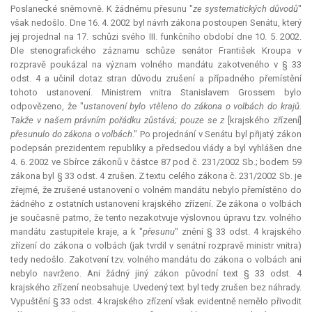
Poslanecké sněmovně. K žádnému přesunu "
ze systematických důvodů
"
však nedošlo. Dne 16. 4. 2002 byl návrh zákona postoupen Senátu, který
jej projednal na 17. schůzi svého III. funkčního období dne 10. 5. 2002.
Dle stenografického záznamu schůze senátor František Kroupa v
rozpravě poukázal na význam volného mandátu zakotveného v § 33
odst. 4 a učinil dotaz stran důvodu zrušení a případného přemístění
tohoto ustanovení. Ministrem vnitra Stanislavem Grossem bylo
odpovězeno, že "
ustanovení bylo vtěleno do zákona o volbách do krajů.
Takže v našem právním pořádku zůstává; pouze se z
[krajského zřízení]
přesunulo do zákona o volbách
." Po projednání v Senátu byl přijatý zákon
podepsán prezidentem republiky a předsedou vlády a byl vyhlášen dne
4. 6. 2002 ve Sbírce zákonů v částce 87 pod č. 231/2002 Sb.; bodem 59
zákona byl § 33 odst. 4 zrušen. Z textu celého zákona č. 231/2002 Sb. je
zřejmé, že zrušené ustanovení o volném mandátu nebylo přemístěno do
žádného z ostatních ustanovení krajského zřízení. Ze zákona o volbách
je současně patrno, že tento nezakotvuje výslovnou úpravu tzv. volného
mandátu zastupitele kraje, a k "
přesunu
" znění § 33 odst. 4 krajského
zřízení do zákona o volbách (jak tvrdil v senátní rozpravě ministr vnitra)
tedy nedošlo. Zakotvení tzv. volného mandátu do zákona o volbách ani
nebylo navrženo. Ani žádný jiný zákon původní text § 33 odst. 4
krajského zřízení neobsahuje. Uvedený text byl tedy zrušen bez náhrady.
Vypuštění § 33 odst. 4 krajského zřízení však evidentně nemělo přivodit