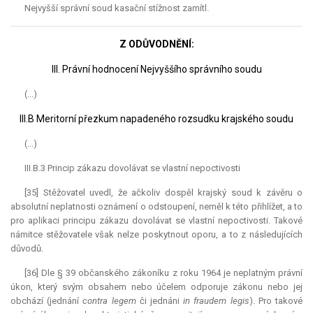
Nejvyšší správní soud kasační stížnost zamítl.
Z ODŮVODNĚNÍ:
III. Právní hodnocení Nejvyššího správního soudu
(...)
III.B Meritorní přezkum napadeného rozsudku krajského soudu
(...)
III.B.3 Princip zákazu dovolávat se vlastní nepoctivosti
[35] Stěžovatel uvedl, že ačkoliv dospěl krajský soud k závěru o
absolutní neplatnosti oznámení o odstoupení, neměl k této přihlížet, a to
pro aplikaci principu zákazu dovolávat se vlastní nepoctivosti. Takové
námitce stěžovatele však nelze poskytnout oporu, a to z následujících
důvodů.
[36] Dle § 39 občanského zákoníku z roku 1964 je neplatným právní
úkon, který svým obsahem nebo účelem odporuje zákonu nebo jej
obchází (jednání
contra legem
či jednáni
in fraudem legis
). Pro takové