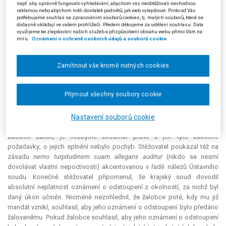
např. aby správně fungovalo vyhledávání, abychom vás neobtěžovali nevhodnou
Dle krajského soudu byl účelem nedatovaného oznámení o odstoupení
reklamou nebo abychom měli dostatek podnětů, jak web vylepšovat. Proto od Vás
žalobce z funkce zastupitele kraje závazek politické straně, neboť úkon
potřebujeme souhlas se zpracováním souborů cookies, tj. malých souborů, které se
dočasně ukládají ve vašem prohlížeči. Předem děkujeme za udělení souhlasu. Data
byl podepsán před zařazením žalobce na kandidátní listinu, jako
využijeme ke zlepšování našich služeb a přizpůsobení obsahu webu přímo Vám na
podmínka tohoto zařazení a jako pojistka tzv. politického přeběhlictví. V
míru.
Oznámení o ochraně osobních údajů a souborů cookie
důsledku nezákonného zániku mandátu žalobce rozhodl krajský soud i
o nezákonnosti předání osvědčení člena zastupitelstva kraje osobě
Zamítnout vše kromě nutných cookies
zúčastněné na řízení jako náhradníkovi.
Proti rozsudku krajského soudu podala kasační stížnost osoba
Přijmout všechny soubory cookie
zúčastněná na řízení (stěžovatel). Dle stěžovatele
mandát
člena
zastupitelstva zaniká dle § 48 odst. 2 písm. c) zákona o volbách
doručením oznámení o odstoupení z funkce člena zastupitelstva kraje
Nastavení souborů cookie
žalovanému, které nelze vzít zpět. Při zkoumání toho, zda
mandát
žalobce zanikl, je nezbytné zkoumat právě a jen tyto zákonné
požadavky; o jejich splnění nebylo pochyb. Stěžovatel poukázal též na
zásadu
nemo
turpitudinem suam allegans auditur
(nikdo se nesmí
dovolávat vlastní nepoctivosti) akcentovanou v řadě nálezů Ústavního
soudu. Konečně stěžovatel připomenul, že krajský soud dovodil
absolutní neplatnost oznámení o odstoupení z okolností, za nichž byl
daný úkon učiněn. Nicméně nezohlednil, že žalobce poté, kdy mu již
mandát
vznikl, souhlasil, aby jeho oznámení o odstoupení bylo předáno
žalovanému. Pokud žalobce souhlasil, aby jeho oznámení o odstoupení