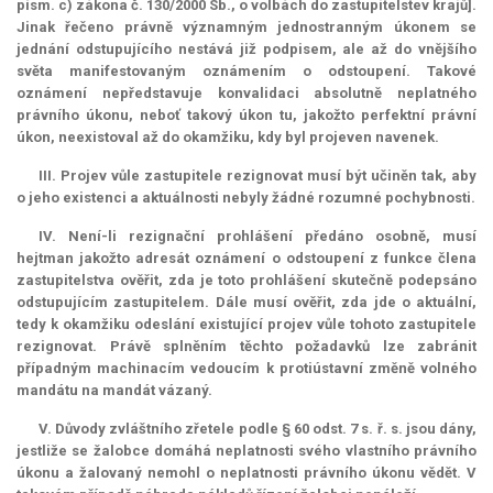
písm. c) zákona č. 130/2000 Sb., o volbách do zastupitelstev krajů].
Jinak řečeno právně významným jednostranným úkonem se
jednání odstupujícího nestává již podpisem, ale až do vnějšího
světa manifestovaným oznámením o odstoupení. Takové
oznámení nepředstavuje konvalidaci absolutně neplatného
právního úkonu, neboť takový úkon tu, jakožto perfektní právní
úkon, neexistoval až do okamžiku, kdy byl projeven navenek.
III. Projev vůle zastupitele rezignovat musí být učiněn tak, aby
o jeho existenci a aktuálnosti nebyly žádné rozumné pochybnosti.
IV. Není-li rezignační prohlášení předáno osobně, musí
hejtman jakožto adresát oznámení o odstoupení z funkce člena
zastupitelstva ověřit, zda je toto prohlášení skutečně podepsáno
odstupujícím zastupitelem. Dále musí ověřit, zda jde o aktuální,
tedy k okamžiku odeslání existující projev vůle tohoto zastupitele
rezignovat. Právě splněním těchto požadavků lze zabránit
případným machinacím vedoucím k protiústavní změně volného
mandátu na
mandát
vázaný.
V. Důvody zvláštního zřetele podle § 60 odst. 7 s. ř. s. jsou dány,
jestliže se žalobce domáhá neplatnosti svého vlastního právního
úkonu a žalovaný nemohl o neplatnosti právního úkonu vědět. V