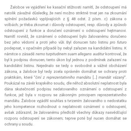
Žalobce ve vyjádření ke kasační stížnosti namítl, že odstoupení má
natolik závažné důsledky, že není možno striktně trvat jen na zkoumání
splnění požadavků vyplývajících z § 48 odst. 2 písm. c) zákona o
volbách; je třeba zkoumat i důvody odstoupení, resp. důvody a způsob
odstoupení z funkce a doručení oznámení o odstoupení hejtmanovi.
Namítl rovněž, že oznámení o odstoupení bylo žalovanému doručeno
bez jeho vědomí a proti jeho vůli. Byl donucen tuto listinu
pro futuro
podepsat, v opačném případě by nebyl zařazen na kandidátní listinu. K
námitce o zásadě
nemo
turpitudinem suam allegans auditur
kontroval, že
byl k podpisu donucen; tento úkon byl jednou z podmínek zařazení na
kandidátní listinu. Nejednalo se tedy o svobodné a vážné obcházení
zákona, a žalobce byl tedy zcela oprávněn domáhat se ochrany proti
praktikám, které "
činí z reprezentativního mandátu
[...]
mandát
vázaný
".
Poukázal na závěr krajského soudu, dle něhož absolutní neplatnost byla
dána skutečností podpisu nedatovaného oznámení o odstoupení z
funkce, jež byla v rozporu se zákonným principem reprezentativního
mandátu. Žalobce vyjádřil souhlas s tvrzením žalovaného o nedostatku
jeho
kompetence
rozhodnout o neplatnosti oznámení o odstoupení,
avšak zdůraznil, že žalovanému předložil všechny důkazy nasvědčující
rozporu odstoupení se zákonem; teprve poté byl nucen domáhat se
ochrany u soudu.