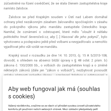
zúčastněné na řízení osvědčení, že se stala členem zastupitelstva kraje
namísto žalobce.
Žalobce se před Krajským soudem v Ústí nad Labem domáhal
ochrany před nezákonným zásahem žalovaného spočívajícím v zásahu
do pokojného výkonu jeho mandátu zastupitele Ústeckého kraje.
Namítal, že oznámení o odstoupení, které mělo "
sloužit k nátlaku
politického hnutí Severočeši.cz, aby
[...]
hlasoval dle jeho pokynů
", bylo
vyhotoveno a podepsáno ještě před volbami a nevyjadřovalo a nemohlo
vyjadřovat jeho vůli vzdát se mandátu.
Krajský soud v rozsudku ze dne 14. 10. 2013, čj. 15 A 5/2013-108,
dovodil, s ohledem na absenci bližší úpravy v § 48 odst. 2 písm. b)
zákona č. 130/2000 Sb., o volbách do zastupitelstev krajů a o změně
některých zákonů (dále jen "zákon o volbách"), nezbytnost posoudit
otázku platnosti právního úkonu - oznámení žalobce o odstoupení z
funkce člena zastupitelstva kraje - dle občanského zákoníku z roku
*)
1964.
Krajský soud se zabýval charakterem mandátu zastupitele kraje
Aby web fungoval jak má (souhlas
a dospěl k názoru o reprezentativní povaze tohoto mandátu, z čehož
s cookies)
vyvodil právní závěr o absolutní neplatnosti oznámení žalobce o
odstoupení z funkce člena zastupitelstva kraje ve smyslu § 39
občanského zákoníku z roku 1964, a to pro rozpor účelu tohoto
Vážený návštěvníku, snažíme se ze všech sil přinášet vysokou úroveň uživatelského
komfortu při používání našich webových stránek. Mezi základní předpoklady patří
právního úkonu s krajským zřízením, resp. s principem volného mandátu.