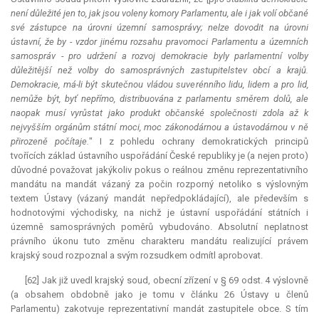
není důležité jen to, jak jsou voleny komory Parlamentu, ale i jak volí občané
své zástupce na úrovni územní samosprávy; nelze dovodit na úrovni
ústavní, že by - vzdor jinému rozsahu pravomoci Parlamentu a územních
samospráv - pro udržení a rozvoj demokracie byly parlamentní volby
důležitější než volby do samosprávných zastupitelstev obcí a krajů.
Demokracie, má-li být skutečnou vládou suverénního lidu, lidem a pro lid,
nemůže být, byť nepřímo, distribuována z parlamentu směrem dolů, ale
naopak musí vyrůstat jako produkt občanské společnosti zdola až k
nejvyšším orgánům státní moci, moc zákonodárnou a ústavodárnou v ně
přirozeně počítaje.
" I z pohledu ochrany demokratických principů
tvořících základ ústavního uspořádání České republiky je (a nejen proto)
důvodné považovat jakýkoliv pokus o reálnou změnu reprezentativního
mandátu na
mandát
vázaný za počin rozporný netoliko s výslovným
textem Ústavy (vázaný
mandát
nepředpokládající), ale především s
hodnotovými východisky, na nichž je ústavní uspořádání státních i
územně samosprávných poměrů vybudováno. Absolutní neplatnost
právního úkonu tuto změnu charakteru mandátu realizující právem
krajský soud rozpoznal a svým rozsudkem odmítl aprobovat.
[62] Jak již uvedl krajský soud, obecní zřízení v § 69 odst. 4 výslovně
(a obsahem obdobně jako je tomu v článku 26 Ústavy u členů
Parlamentu) zakotvuje reprezentativní
mandát
zastupitele obce. S tím