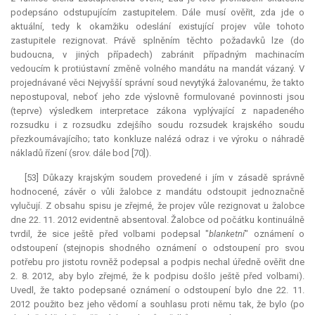
podepsáno odstupujícím zastupitelem. Dále musí ověřit, zda jde o
aktuální, tedy k okamžiku odeslání existující projev vůle tohoto
zastupitele rezignovat. Právě splněním těchto požadavků lze (do
budoucna, v jiných případech) zabránit případným machinacím
vedoucím k protiústavní změně volného mandátu na
mandát
vázaný. V
projednávané věci Nejvyšší správní soud nevytýká žalovanému, že takto
nepostupoval, neboť jeho zde výslovně formulované povinnosti jsou
(teprve) výsledkem
interpretace
zákona vyplývající z napadeného
rozsudku i z rozsudku zdejšího soudu rozsudek krajského soudu
přezkoumávajícího; tato
konkluze
nalézá odraz i ve výroku o náhradě
nákladů řízení (srov. dále bod [70]).
[53] Důkazy krajským soudem provedené i jím v zásadě správně
hodnocené, závěr o vůli žalobce z mandátu odstoupit jednoznačně
vylučují. Z obsahu spisu je zřejmé, že projev vůle rezignovat u žalobce
dne 22. 11. 2012 evidentně absentoval. Žalobce od počátku kontinuálně
tvrdil, že sice ještě před volbami podepsal "
blanketní
" oznámení o
odstoupení (stejnopis shodného oznámení o odstoupení pro svou
potřebu pro jistotu rovněž podepsal a podpis nechal úředně ověřit dne
2. 8. 2012, aby bylo zřejmé, že k podpisu došlo ještě před volbami).
Uvedl, že takto podepsané oznámení o odstoupení bylo dne 22. 11.
2012 použito bez jeho vědomí a souhlasu proti němu tak, že bylo (po