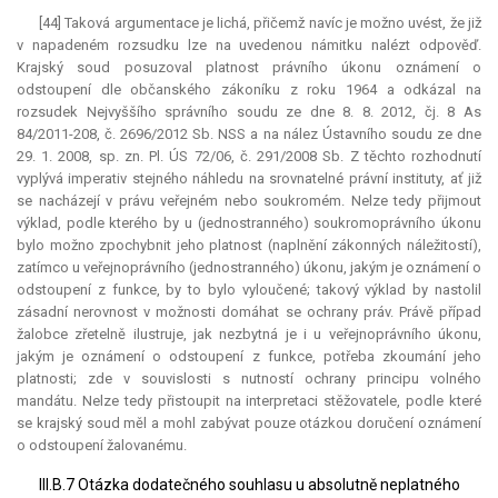
[44] Taková argumentace je lichá, přičemž navíc je možno uvést, že již
v napadeném rozsudku lze na uvedenou námitku nalézt odpověď.
Krajský soud posuzoval platnost právního úkonu oznámení o
odstoupení dle občanského zákoníku z roku 1964 a odkázal na
rozsudek Nejvyššího správního soudu ze dne 8. 8. 2012, čj. 8 As
84/2011-208, č. 2696/2012 Sb. NSS a na nález Ústavního soudu ze dne
29. 1. 2008, sp. zn. Pl. ÚS 72/06, č. 291/2008 Sb. Z těchto rozhodnutí
vyplývá imperativ stejného náhledu na srovnatelné právní instituty, ať již
se nacházejí v právu veřejném nebo soukromém. Nelze tedy přijmout
výklad, podle kterého by u (jednostranného) soukromoprávního úkonu
bylo možno zpochybnit jeho platnost (naplnění zákonných náležitostí),
zatímco u veřejnoprávního (jednostranného) úkonu, jakým je oznámení o
odstoupení z funkce, by to bylo vyloučené; takový výklad by nastolil
zásadní nerovnost v možnosti domáhat se ochrany práv. Právě případ
žalobce zřetelně ilustruje, jak nezbytná je i u veřejnoprávního úkonu,
jakým je oznámení o odstoupení z funkce, potřeba zkoumání jeho
platnosti; zde v souvislosti s nutností ochrany principu volného
mandátu. Nelze tedy přistoupit na interpretaci stěžovatele, podle které
se krajský soud měl a mohl zabývat pouze otázkou doručení oznámení
o odstoupení žalovanému.
III.B.7 Otázka dodatečného souhlasu u absolutně neplatného