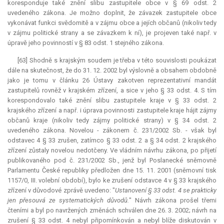
koresponduje také znění slibu zastupitele obce v § 69 odst. 2
uvedeného zákona. Je možno doplnit, že závazek zastupitele obce
vykonávat funkci svědomitě a v zájmu obce a jejích občanů (nikoliv tedy
v zájmu politické strany a se závazkem k ní), je projeven také např. v
úpravě jeho povinností v § 83 odst. 1 stejného zákona.
[63] Shodně s krajským soudem je třeba v této souvislosti poukázat
dále na skutečnost, že do 31. 12. 2002 byl výslovně a obsahem obdobně
jako je tomu v článku 26 Ústavy zakotven reprezentativní
mandát
zastupitelů rovněž v krajském zřízení, a sice v jeho § 33 odst. 4. S tím
korespondovalo také znění slibu zastupitele kraje v § 33 odst. 2
krajského zřízení a např. i úprava povinnosti zastupitele kraje hájit zájmy
občanů kraje (nikoliv tedy zájmy politické strany) v § 34 odst. 2
uvedeného zákona. Novelou - zákonem č. 231/2002 Sb. - však byl
odstavec 4 § 33 zrušen, zatímco § 33 odst. 2 a § 34 odst. 2 krajského
zřízení zůstaly novelou nedotčeny. Ve vládním návrhu zákona, po přijetí
publikovaného pod č. 231/2002 Sb., jenž byl Poslanecké sněmovně
Parlamentu České republiky předložen dne 15. 11. 2001 (sněmovní tisk
1157/0, III. volební období), bylo ke zrušení odstavce 4 v § 33 krajského
zřízení v důvodové zprávě uvedeno: "
Ustanovení § 33 odst. 4 se prakticky
jen přesouvá ze systematických důvodů.
" Návrh zákona prošel třemi
čteními a byl po navržených změnách schválen dne 26. 3. 2002; návrh na
zrušení § 33 odst. 4 nebyl připomínkován a nebyl blíže diskutován v