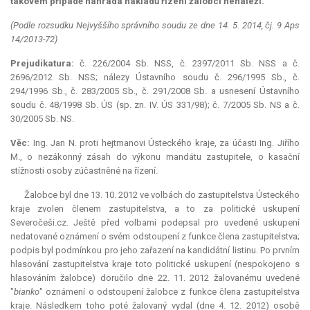
takovém případě náhrada nákladů řízení žalobci nenáleží.
(Podle rozsudku Nejvyššího správního soudu ze dne 14. 5. 2014, čj. 9 Aps
14/2013-72)
Prejudikatura:
č. 226/2004 Sb. NSS, č. 2397/2011 Sb. NSS a č.
2696/2012 Sb. NSS; nálezy Ústavního soudu č. 296/1995 Sb., č.
294/1996 Sb., č. 283/2005 Sb., č. 291/2008 Sb. a usnesení Ústavního
soudu č. 48/1998 Sb. ÚS (sp. zn. IV. ÚS 331/98); č. 7/2005 Sb. NS a č.
30/2005 Sb. NS.
Věc:
Ing. Jan N. proti hejtmanovi Ústeckého kraje, za účasti Ing. Jiřího
M., o nezákonný zásah do výkonu mandátu zastupitele, o kasační
stížnosti osoby zúčastněné na řízení.
Žalobce byl dne 13. 10. 2012 ve volbách do zastupitelstva Ústeckého
kraje zvolen členem zastupitelstva, a to za politické uskupení
Severočeši.cz. Ještě před volbami podepsal pro uvedené uskupení
nedatované oznámení o svém odstoupení z funkce člena zastupitelstva;
podpis byl podmínkou pro jeho zařazení na kandidátní listinu. Po prvním
hlasování zastupitelstva kraje toto politické uskupení (nespokojeno s
hlasováním žalobce) doručilo dne 22. 11. 2012 žalovanému uvedené
"
bianko
" oznámení o odstoupení žalobce z funkce člena zastupitelstva
kraje. Následkem toho poté žalovaný vydal (dne 4. 12. 2012) osobě