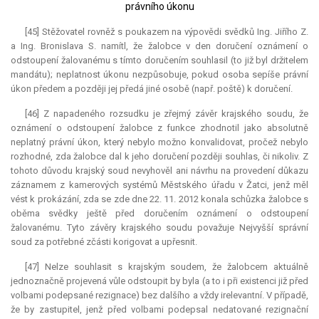
právního úkonu
[45] Stěžovatel rovněž s poukazem na výpovědi svědků Ing. Jiřího Z.
a Ing. Bronislava S. namítl, že žalobce v den doručení oznámení o
odstoupení žalovanému s tímto doručením souhlasil (to již byl držitelem
mandátu); neplatnost úkonu nezpůsobuje, pokud osoba sepíše právní
úkon předem a později jej předá jiné osobě (např. poště) k doručení.
[46] Z napadeného rozsudku je zřejmý závěr krajského soudu, že
oznámení o odstoupení žalobce z funkce zhodnotil jako absolutně
neplatný právní úkon, který nebylo možno konvalidovat, pročež nebylo
rozhodné, zda žalobce dal k jeho doručení později souhlas, či nikoliv. Z
tohoto důvodu krajský soud nevyhověl ani návrhu na provedení důkazu
záznamem z kamerových systémů Městského úřadu v Žatci, jenž měl
vést k prokázání, zda se zde dne 22. 11. 2012 konala schůzka žalobce s
oběma svědky ještě před doručením oznámení o odstoupení
žalovanému. Tyto závěry krajského soudu považuje Nejvyšší správní
soud za potřebné zčásti korigovat a upřesnit.
[47] Nelze souhlasit s krajským soudem, že žalobcem aktuálně
jednoznačně projevená vůle odstoupit by byla (a to i při existenci již před
volbami podepsané rezignace) bez dalšího a vždy irelevantní. V případě,
že by zastupitel, jenž před volbami podepsal nedatované rezignační