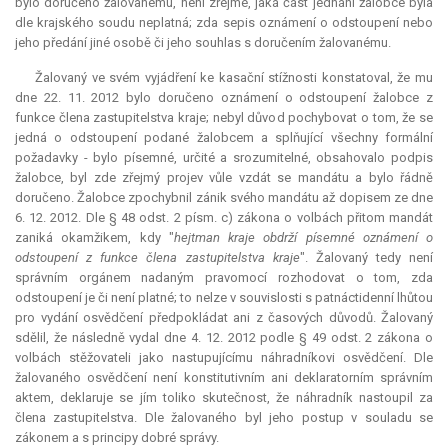
bylo doručeno žalovanému, není zřejmé, jaká část jednání žalobce byla
dle krajského soudu neplatná; zda sepis oznámení o odstoupení nebo
jeho předání jiné osobě či jeho souhlas s doručením žalovanému.
Žalovaný ve svém vyjádření ke kasační stížnosti konstatoval, že mu
dne 22. 11. 2012 bylo doručeno oznámení o odstoupení žalobce z
funkce člena zastupitelstva kraje; nebyl důvod pochybovat o tom, že se
jedná o odstoupení podané žalobcem a splňující všechny formální
požadavky - bylo písemné, určité a srozumitelné, obsahovalo podpis
žalobce, byl zde zřejmý projev vůle vzdát se mandátu a bylo řádně
doručeno. Žalobce zpochybnil zánik svého mandátu až dopisem ze dne
6. 12. 2012. Dle § 48 odst. 2 písm. c) zákona o volbách přitom
mandát
zaniká okamžikem, kdy "
hejtman kraje obdrží písemné oznámení o
odstoupení z funkce člena zastupitelstva kraje
". Žalovaný tedy není
správním orgánem nadaným pravomocí rozhodovat o tom, zda
odstoupení je či není platné; to nelze v souvislosti s patnáctidenní lhůtou
pro vydání osvědčení předpokládat ani z časových důvodů. Žalovaný
sdělil, že následně vydal dne 4. 12. 2012 podle § 49 odst. 2 zákona o
volbách stěžovateli jako nastupujícímu náhradníkovi osvědčení. Dle
žalovaného osvědčení není konstitutivním ani deklaratorním správním
aktem, deklaruje se jím toliko skutečnost, že náhradník nastoupil za
člena zastupitelstva. Dle žalovaného byl jeho postup v souladu se
zákonem a s principy dobré správy.