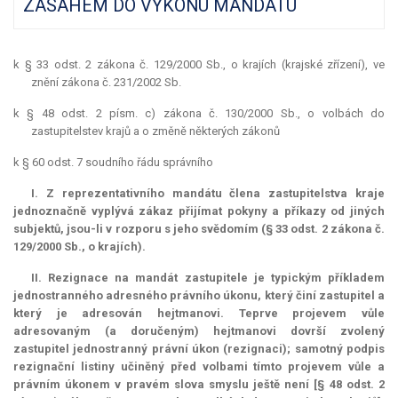
ZÁSAHEM DO VÝKONU MANDÁTU
k § 33 odst. 2 zákona č. 129/2000 Sb., o krajích (krajské zřízení), ve
znění zákona č. 231/2002 Sb.
k § 48 odst. 2 písm. c) zákona č. 130/2000 Sb., o volbách do
zastupitelstev krajů a o změně některých zákonů
k § 60 odst. 7 soudního řádu správního
I. Z reprezentativního mandátu člena zastupitelstva kraje
jednoznačně vyplývá zákaz přijímat pokyny a příkazy od jiných
subjektů, jsou-li v rozporu s jeho svědomím (§ 33 odst. 2 zákona č.
129/2000 Sb., o krajích).
II. Rezignace na
mandát
zastupitele je typickým příkladem
jednostranného adresného právního úkonu, který činí zastupitel a
který je adresován hejtmanovi. Teprve projevem vůle
adresovaným (a doručeným) hejtmanovi dovrší zvolený
zastupitel jednostranný právní úkon (rezignaci); samotný podpis
rezignační listiny učiněný před volbami tímto projevem vůle a
právním úkonem v pravém slova smyslu ještě není [§ 48 odst. 2