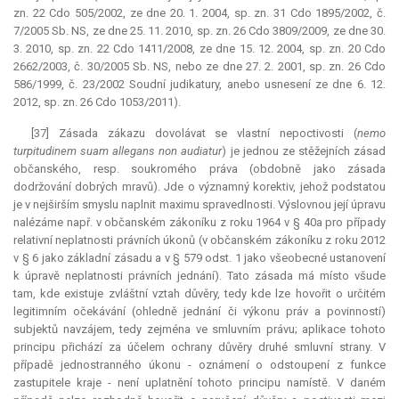
zn. 22 Cdo 505/2002, ze dne 20. 1. 2004, sp. zn. 31 Cdo 1895/2002, č.
7/2005 Sb. NS, ze dne 25. 11. 2010, sp. zn. 26 Cdo 3809/2009, ze dne 30.
3. 2010, sp. zn. 22 Cdo 1411/2008, ze dne 15. 12. 2004, sp. zn. 20 Cdo
2662/2003, č. 30/2005 Sb. NS, nebo ze dne 27. 2. 2001, sp. zn. 26 Cdo
586/1999, č. 23/2002 Soudní judikatury, anebo usnesení ze dne 6. 12.
2012, sp. zn. 26 Cdo 1053/2011).
[37] Zásada zákazu dovolávat se vlastní nepoctivosti (
nemo
turpitudinem suam allegans
non
audiatur
) je jednou ze stěžejních zásad
občanského, resp. soukromého práva (obdobně jako zásada
dodržování dobrých mravů). Jde o významný korektiv, jehož podstatou
je v nejširším smyslu naplnit maximu spravedlnosti. Výslovnou její úpravu
nalézáme např. v občanském zákoníku z roku 1964 v § 40a pro případy
relativní neplatnosti právních úkonů (v občanském zákoníku z roku 2012
v § 6 jako základní zásadu a v § 579 odst. 1 jako všeobecné ustanovení
k úpravě neplatnosti právních jednání). Tato zásada má místo všude
tam, kde existuje zvláštní vztah důvěry, tedy kde lze hovořit o určitém
legitimním očekávání (ohledně jednání či výkonu práv a povinností)
subjektů navzájem, tedy zejména ve smluvním právu; aplikace tohoto
principu přichází za účelem ochrany důvěry druhé smluvní strany. V
případě jednostranného úkonu - oznámení o odstoupení z funkce
zastupitele kraje - není uplatnění tohoto principu namístě. V daném