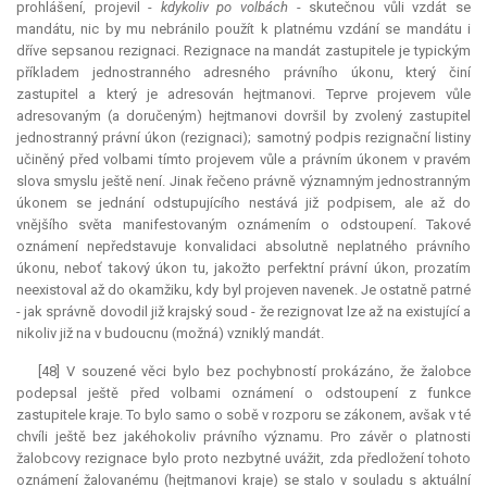
prohlášení, projevil -
kdykoliv po volbách
- skutečnou vůli vzdát se
mandátu, nic by mu nebránilo použít k platnému vzdání se mandátu i
dříve sepsanou rezignaci. Rezignace na
mandát
zastupitele je typickým
příkladem jednostranného adresného právního úkonu, který činí
zastupitel a který je adresován hejtmanovi. Teprve projevem vůle
adresovaným (a doručeným) hejtmanovi dovršil by zvolený zastupitel
jednostranný právní úkon (rezignaci); samotný podpis rezignační listiny
učiněný před volbami tímto projevem vůle a právním úkonem v pravém
slova smyslu ještě není. Jinak řečeno právně významným jednostranným
úkonem se jednání odstupujícího nestává již podpisem, ale až do
vnějšího světa manifestovaným oznámením o odstoupení. Takové
oznámení nepředstavuje konvalidaci absolutně neplatného právního
úkonu, neboť takový úkon tu, jakožto perfektní právní úkon, prozatím
neexistoval až do okamžiku, kdy byl projeven navenek. Je ostatně patrné
- jak správně dovodil již krajský soud - že rezignovat lze až na existující a
nikoliv již na v budoucnu (možná) vzniklý
mandát
.
[48] V souzené věci bylo bez pochybností prokázáno, že žalobce
podepsal ještě před volbami oznámení o odstoupení z funkce
zastupitele kraje. To bylo samo o sobě v rozporu se zákonem, avšak v té
chvíli ještě bez jakéhokoliv právního významu. Pro závěr o platnosti
žalobcovy rezignace bylo proto nezbytné uvážit, zda předložení tohoto
oznámení žalovanému (hejtmanovi kraje) se stalo v souladu s aktuální