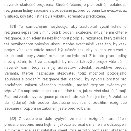
navenek skutečně projevena. Stručně řečeno, o platnosti či neplatnosti
rezignační listiny sepsané a podepsané již před volbami lze uvažovat až
v situaci, kdy tato listina byla vskutku adresátovi předložena.
[51] To samozřejmě nevylučuje, aby zastupitel využil listinu o
rezignaci sepsanou v minulosti k podání skutečné, aktuálně jím chtěné
rezignace. S ohledem na nezákonnost podpisu rezignace, který zakládá
též nezákonnost právního úkonu z toho eventuálně vzešlého, by však
projev vůle zastupitele musel být učiněn tak, aby o jeho existenci a
aktuálnosti nebyly žádné rozumné pochybnosti. Z tohoto plyne jediný
možný závěr, totiž že zastupitel by musel takovýto projev vůle učinit
navenek sám, tedy sám jej adresátovi odeslat, respektive předat.
Varianta, kterou naznačuje stěžovatel, totiž možnost pozdějšího
souhlasu s podáním rezignace třetí osobou, by vytvořila prostor pro
obcházení zákazu vázaného mandátu, možné rozpory svědeckých
výpovědí a naprostou nejistotu ohledně toho, jak se věci skutečně mají.
Platnost žalobcovy rezignace proto nebude založena jen tím, že žalobce
dal (údajně) třetí osobě dodatečně souhlas s použitím rezignace
sepsané v rozporu se zákonem ještě před volbami.
[52] Z uvedeného dále vyplývá, že není-li rezignační prohlášení
předáno osobně, musí hejtman jakožto adresát oznámení o odstoupení
z funkce člena zastupitelstva ověřit, zda je toto prohlášení skutečně