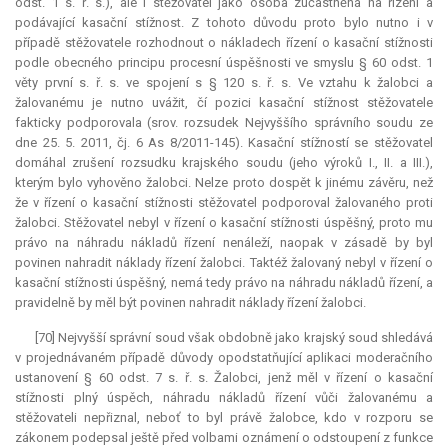
odst. 1 s. ř. s.), ale i stěžovatel jako osoba zúčastněná na řízení a
podávající kasační stížnost. Z tohoto důvodu proto bylo nutno i v
případě stěžovatele rozhodnout o nákladech řízení o kasační stížnosti
podle obecného principu procesní úspěšnosti ve smyslu § 60 odst. 1
věty první s. ř. s. ve spojení s § 120 s. ř. s. Ve vztahu k žalobci a
žalovanému je nutno uvážit, čí pozici kasační stížnost stěžovatele
fakticky podporovala (srov. rozsudek Nejvyššího správního soudu ze
dne 25. 5. 2011, čj. 6 As 8/2011-145). Kasační stížností se stěžovatel
domáhal zrušení rozsudku krajského soudu (jeho výroků I., II. a III.),
kterým bylo vyhověno žalobci. Nelze proto dospět k jinému závěru, než
že v řízení o kasační stížnosti stěžovatel podporoval žalovaného proti
žalobci. Stěžovatel nebyl v řízení o kasační stížnosti úspěšný, proto mu
právo na náhradu nákladů řízení nenáleží, naopak v zásadě by byl
povinen nahradit náklady řízení žalobci. Taktéž žalovaný nebyl v řízení o
kasační stížnosti úspěšný, nemá tedy právo na náhradu nákladů řízení, a
pravidelně by měl být povinen nahradit náklady řízení žalobci.
[70] Nejvyšší správní soud však obdobně jako krajský soud shledává
v projednávaném případě důvody opodstatňující aplikaci moderačního
ustanovení § 60 odst. 7 s. ř. s. Žalobci, jenž měl v řízení o kasační
stížnosti plný úspěch, náhradu nákladů řízení vůči žalovanému a
stěžovateli nepřiznal, neboť to byl právě žalobce, kdo v rozporu se
zákonem podepsal ještě před volbami oznámení o odstoupení z funkce