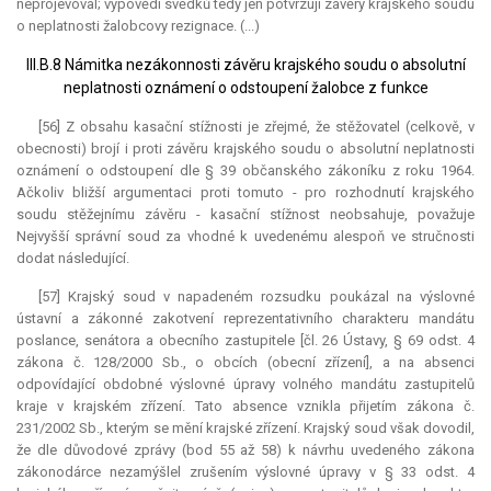
neprojevoval; výpovědi svědků tedy jen potvrzují závěry krajského soudu
o neplatnosti žalobcovy rezignace. (...)
III.B.8 Námitka nezákonnosti závěru krajského soudu o absolutní
neplatnosti oznámení o odstoupení žalobce z funkce
[56] Z obsahu kasační stížnosti je zřejmé, že stěžovatel (celkově, v
obecnosti) brojí i proti závěru krajského soudu o absolutní neplatnosti
oznámení o odstoupení dle § 39 občanského zákoníku z roku 1964.
Ačkoliv bližší argumentaci proti tomuto - pro rozhodnutí krajského
soudu stěžejnímu závěru - kasační stížnost neobsahuje, považuje
Nejvyšší správní soud za vhodné k uvedenému alespoň ve stručnosti
dodat následující.
[57] Krajský soud v napadeném rozsudku poukázal na výslovné
ústavní a zákonné zakotvení reprezentativního charakteru mandátu
poslance, senátora a obecního zastupitele [čl. 26 Ústavy, § 69 odst. 4
zákona č. 128/2000 Sb., o obcích (obecní zřízení], a na absenci
odpovídající obdobné výslovné úpravy volného mandátu zastupitelů
kraje v krajském zřízení. Tato absence vznikla přijetím zákona č.
231/2002 Sb., kterým se mění krajské zřízení. Krajský soud však dovodil,
že dle důvodové zprávy (bod 55 až 58) k návrhu uvedeného zákona
zákonodárce nezamýšlel zrušením výslovné úpravy v § 33 odst. 4