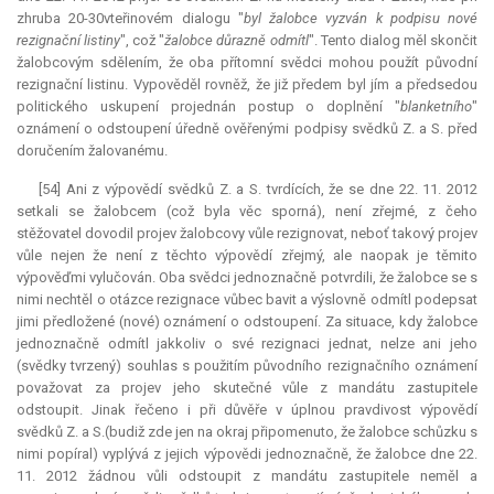
zhruba 20-30vteřinovém dialogu "
byl žalobce vyzván k podpisu nové
rezignační listiny
", což "
žalobce důrazně odmítl
". Tento dialog měl skončit
žalobcovým sdělením, že oba přítomní svědci mohou použít původní
rezignační listinu. Vypověděl rovněž, že již předem byl jím a předsedou
politického uskupení projednán postup o doplnění "
blanketního
"
oznámení o odstoupení úředně ověřenými podpisy svědků Z. a S. před
doručením žalovanému.
[54] Ani z výpovědí svědků Z. a S. tvrdících, že se dne 22. 11. 2012
setkali se žalobcem (což byla věc sporná), není zřejmé, z čeho
stěžovatel dovodil projev žalobcovy vůle rezignovat, neboť takový projev
vůle nejen že není z těchto výpovědí zřejmý, ale naopak je těmito
výpověďmi vylučován. Oba svědci jednoznačně potvrdili, že žalobce se s
nimi nechtěl o otázce rezignace vůbec bavit a výslovně odmítl podepsat
jimi předložené (nové) oznámení o odstoupení. Za situace, kdy žalobce
jednoznačně odmítl jakkoliv o své rezignaci jednat, nelze ani jeho
(svědky tvrzený) souhlas s použitím původního rezignačního oznámení
považovat za projev jeho skutečné vůle z mandátu zastupitele
odstoupit. Jinak řečeno i při důvěře v úplnou pravdivost výpovědí
svědků Z. a S.(budiž zde jen na okraj připomenuto, že žalobce schůzku s
nimi popíral) vyplývá z jejich výpovědi jednoznačně, že žalobce dne 22.
11. 2012 žádnou vůli odstoupit z mandátu zastupitele neměl a