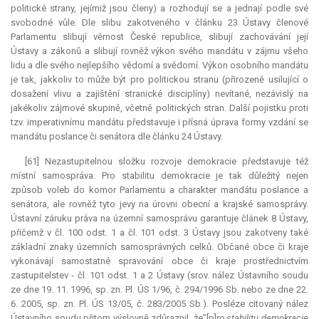
politické strany, jejímiž jsou členy) a rozhodují se a jednají podle své
svobodné vůle. Dle slibu zakotveného v článku 23 Ústavy členové
Parlamentu slibují věrnost České republice, slibují zachovávání její
Ústavy a zákonů a slibují rovněž výkon svého mandátu v zájmu všeho
lidu a dle svého nejlepšího vědomí a svědomí. Výkon osobního mandátu
je tak, jakkoliv to může být pro politickou stranu (přirozeně usilující o
dosažení vlivu a zajištění stranické disciplíny) nevítané, nezávislý na
jakékoliv zájmové skupině, včetně politických stran. Další pojistku proti
tzv. imperativnímu mandátu představuje i přísná úprava formy vzdání se
mandátu poslance či senátora dle článku 24 Ústavy.
[61] Nezastupitelnou složku rozvoje demokracie představuje též
místní samospráva. Pro stabilitu demokracie je tak důležitý nejen
způsob voleb do komor Parlamentu a charakter mandátu poslance a
senátora, ale rovněž tyto jevy na úrovni obecní a krajské samosprávy.
Ústavní záruku práva na územní samosprávu garantuje článek 8 Ústavy,
přičemž v čl. 100 odst. 1 a čl. 101 odst. 3 Ústavy jsou zakotveny také
základní znaky územních samosprávných celků. Občané obce či kraje
vykonávají samostatné spravování obce či kraje prostřednictvím
zastupitelstev - čl. 101 odst. 1 a 2 Ústavy (srov. nález Ústavního soudu
ze dne 19. 11. 1996, sp. zn. Pl. ÚS 1/96, č. 294/1996 Sb. nebo ze dne 22.
6. 2005, sp. zn. Pl. ÚS 13/05, č. 283/2005 Sb.). Posléze citovaný nález
Ústavního soudu přitom výslovně zdůraznil, že"[p]
ro stabilitu demokracie