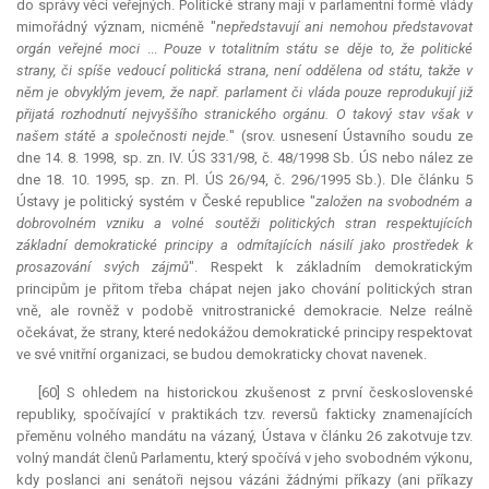
do správy věcí veřejných. Politické strany mají v parlamentní formě vlády
mimořádný význam, nicméně "
nepředstavují ani nemohou představovat
orgán veřejné moci
...
Pouze v totalitním státu se děje to, že politické
strany, či spíše vedoucí politická strana, není oddělena od státu, takže v
něm je obvyklým jevem, že např. parlament či vláda pouze reprodukují již
přijatá rozhodnutí nejvyššího stranického orgánu. O takový stav však v
našem státě a společnosti nejde.
" (srov. usnesení Ústavního soudu ze
dne 14. 8. 1998, sp. zn. IV. ÚS 331/98, č. 48/1998 Sb. ÚS nebo nález ze
dne 18. 10. 1995, sp. zn. Pl. ÚS 26/94, č. 296/1995 Sb.). Dle článku 5
Ústavy je politický systém v České republice "
založen na svobodném a
dobrovolném vzniku a volné soutěži politických stran respektujících
základní demokratické principy a odmítajících násilí jako prostředek k
prosazování svých zájmů
". Respekt k základním demokratickým
principům je přitom třeba chápat nejen jako chování politických stran
vně, ale rovněž v podobě vnitrostranické demokracie. Nelze reálně
očekávat, že strany, které nedokážou demokratické principy respektovat
ve své vnitřní organizaci, se budou demokraticky chovat navenek.
[60] S ohledem na historickou zkušenost z první československé
republiky, spočívající v praktikách tzv. reversů fakticky znamenajících
přeměnu volného mandátu na vázaný, Ústava v článku 26 zakotvuje tzv.
volný
mandát
členů Parlamentu, který spočívá v jeho svobodném výkonu,
kdy poslanci ani senátoři nejsou vázáni žádnými příkazy (ani příkazy