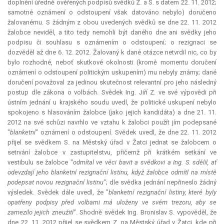
doplnění úředně ověřených podpisů svědků Z. a S. s datem 22. 11. 2012;
samotné oznámení o odstoupení však datováno nebylo) doručeno
žalovanému. S žádným z obou uvedených svědků se dne 22. 11. 2012
žalobce neviděl, a tito tedy nemohli být daného dne ani svědky jeho
podpisu či souhlasu s oznámením o odstoupení; o rezignaci se
dozvěděl až dne 6. 12. 2012. Žalovaný k dané otázce netvrdil nic, co by
bylo rozhodné, neboť skutkové okolnosti (kromě momentu doručení
oznámení o odstoupení politickým uskupením) mu nebyly známy; dané
doručení považoval za jedinou skutečnost
relevantní
pro jeho následný
postup dle zákona o volbách. Svědek Ing. Jiří Z. ve své výpovědi při
ústním jednání u krajského soudu uvedl, že politické uskupení nebylo
spokojeno s hlasováním žalobce (jako jejich kandidáta) a dne 21. 11.
2012 na své schůzi navrhlo ve vztahu k žalobci použít jím podepsané
"
blanketní
" oznámení o odstoupení. Svědek uvedl, že dne 22. 11. 2012
přijel se svědkem S. na Městský úřad v Žatci jednat se žalobcem o
setrvání žalobce v zastupitelstvu, přičemž při krátkém setkání ve
vestibulu se žalobce "
odmítal ve věci bavit a svědkovi a Ing. S. sdělil, ať
odevzdají jeho blanketní rezignační listinu, když žalobce odmítl na místě
podepsat novou rezignační listinu
"; dle svědka jednání nepřineslo žádný
výsledek. Svědek dále uvedl, že "
blanketní rezignační listiny, které byly
opatřeny podpisy před volbami má uloženy ve svém trezoru, aby se
zamezilo jejich zneužití
". Shodně svědek Ing. Bronislav S. vypověděl, že
dne 22. 11. 2012 přijel se svědkem Z. na Městský úřad v Žatci, kde při