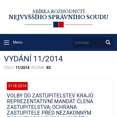
SBÍRKA ROZHODNUTÍ
NEJVYŠŠÍHO SPRÁVNÍHO SOUDU
Menu
VYDÁNÍ 11/2014
ČÍSLO:
11/2014
· ROČNÍK:
XII
3118/2014
VOLBY DO ZASTUPITELSTEV KRAJŮ:
REPREZENTATIVNÍ MANDÁT ČLENA
ZASTUPITELSTVA; OCHRANA
ZASTUPITELE PŘED NEZÁKONNÝM