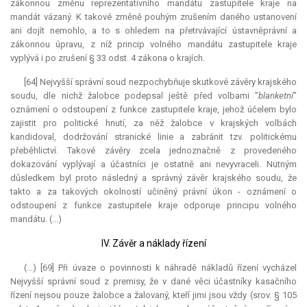
zákonnou změnu reprezentativního mandátu zastupitele kraje na
mandát
vázaný. K takové změně pouhým zrušením daného ustanovení
ani dojít nemohlo, a to s ohledem na přetrvávající ústavněprávní a
zákonnou úpravu, z níž princip volného mandátu zastupitele kraje
vyplývá i po zrušení § 33 odst. 4 zákona o krajích.
[64] Nejvyšší správní soud nezpochybňuje skutkové závěry krajského
soudu, dle nichž žalobce podepsal ještě před volbami "
blanketní
"
oznámení o odstoupení z funkce zastupitele kraje, jehož účelem bylo
zajistit pro politické hnutí, za něž žalobce v krajských volbách
kandidoval, dodržování stranické linie a zabránit tzv. politickému
přeběhlictví. Takové závěry zcela jednoznačně z provedeného
dokazování vyplývají a účastníci je ostatně ani nevyvraceli. Nutným
důsledkem byl proto následný a správný závěr krajského soudu, že
takto a za takových okolností učiněný právní úkon - oznámení o
odstoupení z funkce zastupitele kraje odporuje principu volného
mandátu. (...)
IV. Závěr a náklady řízení
(...) [69] Při úvaze o povinnosti k náhradě nákladů řízení vycházel
Nejvyšší správní soud z premisy, že v dané věci účastníky kasačního
řízení nejsou pouze žalobce a žalovaný, kteří jimi jsou vždy (srov. § 105