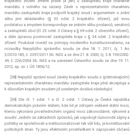
krajského zřízení změnit právě (a jen) u zastupitelů kraje charakter
mandátu z volného na vázaný. Závěr o reprezentativním charakteru
mandátu zastupitelů kraje podpořil krajský soud i argumentem o znění
slibu jimi skládaného (§ 33 odst. 2 krajského zřízení), jež svou
podstatou a smyslem koresponduje se zněním slibu poslanců, senátorů
a zastupitelů obcí (čl. 23 odst. 3 Ústavy a § 69 odst. 2 obecního zřízení),
a dále úpravou povinností zastupitele kraje v § 34 odst. 2 krajského
zřízení. Poukázal rovněž na principy moderního konstitucionalismu, na
rozsudky Nejvyššího správního soudu ze dne 18. 1. 2011, čj. 1 Ao
2/2010-185, č. 2397/2011 Sb. NSS a ze dne 21. 8. 2003, čj. 5 A 159/2002-
49, č. 226/2004 Sb. NSS a na usnesení Ústavního soudu ze dne 19. 11.
2012, sp. zn. I. ÚS 1856/12.
[58] Nejvyšší správní soud závěry krajského soudu o (přetrvávajícím)
reprezentativním charakteru mandátu zastupitele kraje plně akceptuje a
k důvodům krajským soudem již uvedeným dodává následující.
[59] Dle čl. 1 odst. 1 a čl. 2 odst. 1 Ústavy je Česká republika
demokratickým právním státem, kde lid je zdrojem veškeré státní moci,
kterou vykonává prostřednictvím orgánů moci zákonodárné, výkonné a
soudní. Jedním ze základních způsobů, jak uspokojit různorodé zájmy a
potřeby ve společnosti a institucionalizovat tak vůli lidu, je konstituování
politických stran. Ty jsou efektivním prostředkem k zapojování občanů