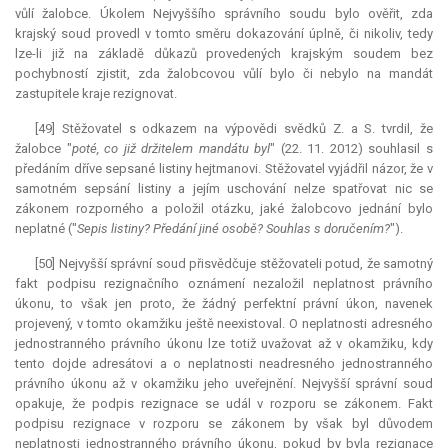
vůlí žalobce. Úkolem Nejvyššího správního soudu bylo ověřit, zda
krajský soud provedl v tomto směru dokazování úplně, či nikoliv, tedy
lze-li již na základě důkazů provedených krajským soudem bez
pochybností zjistit, zda žalobcovou vůlí bylo či nebylo na
mandát
zastupitele kraje rezignovat.
[49] Stěžovatel s odkazem na výpovědi svědků Z. a S. tvrdil, že
žalobce "
poté, co již držitelem mandátu byl
" (22. 11. 2012) souhlasil s
předáním dříve sepsané listiny hejtmanovi. Stěžovatel vyjádřil názor, že v
samotném sepsání listiny a jejím uschování nelze spatřovat nic se
zákonem rozporného a položil otázku, jaké žalobcovo jednání bylo
neplatné ("
Sepis listiny? Předání jiné osobě? Souhlas s doručením?
").
[50] Nejvyšší správní soud přisvědčuje stěžovateli potud, že samotný
fakt podpisu rezignačního oznámení nezaložil neplatnost právního
úkonu, to však jen proto, že žádný perfektní právní úkon, navenek
projevený, v tomto okamžiku ještě neexistoval. O neplatnosti adresného
jednostranného právního úkonu lze totiž uvažovat až v okamžiku, kdy
tento dojde adresátovi a o neplatnosti neadresného jednostranného
právního úkonu až v okamžiku jeho uveřejnění. Nejvyšší správní soud
opakuje, že podpis rezignace se udál v rozporu se zákonem. Fakt
podpisu rezignace v rozporu se zákonem by však byl důvodem
neplatnosti jednostranného právního úkonu, pokud by byla rezignace