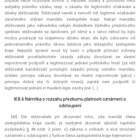
případě nelze rozhodně hovořit o narušení důvěry a poctivosti mezi
subjekty právního vztahu, resp. o zásahu do legitimního očekávání a
důvěry stěžovatele. Stěžovatel neměl a nemohl mít legitimní očekávání
zaručeného získání mandátu zastupitele kraje. Nabytí mandátu
stěžovatele jako náhradníka nebylo důsledkem žádného předchozího
ujednání stěžovatele se žalobcem, při němž a v rámci něhož by bylo
možno poukázat na vzájemnou důvěru stran, ale bylo odvozeno od
jednostranného právního úkonu žalobce jako stávajícího zastupitele
kraje. Nejvyšší správní soud by navíc v případě přiznání ochrany
stěžovateli prostřednictvím zásady zákazu dovolávat se vlastní
nepoctivosti podpořil a legitimizoval jednání politického hnutí (za něž
stěžovatel kandidoval) porušující zásadní princip volného mandátu;
účelem principu zákazu dovolávat se vlastní nepoctivosti (jakož i
principu dobré víry či dobrých mravů) zajisté není podpořit či
legitimizovat jednání
in fraudem legis
osoby jiné. (...)
III.B.6 Námitka o rozsahu přezkumu platnosti oznámení o
odstoupení
[43] Dle stěžovatele při zkoumání toho, zda
mandát
člena
zastupitelstva kraje zanikl, je nezbytné zkoumat výlučně naplnění
požadavků § 48 odst. 2 písm. c) zákona o volbách, a sice doručení
oznámení o odstoupení z funkce člena zastupitelstva kraje hejtmanovi.