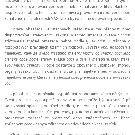
stěžovatel v kasační stížnosti. Proto stěžovatel nemůže žádat o vydání
povolení k provozování vodovodu nebo kanalizace z titulu vlastníka,
respektive z tohoto titulu uzavřít smlouvu o provozování vodovodu nebo
kanalizace se společností VAS, která by následně o povolení požádala.
Úprava obsažená ve stanovách stěžovatele má přednost před
dispozitivními ustanoveními zákona. V tomto směru je ovšem činnost
stěžovatele značně omezena, neboť podle § 38 odst. 1 zákona o
rozpočtových pravidlech územních rozpočtů „s
vazek obcí hospodaří s
majetkem, který ze svého vlastního majetku vložily do svazku obcí jeho
členské obce podle stanov svazku obcí, a dále s majetkem, který získal
svou vlastní činností
“. Podle odstavce 2 citovaného ustanovení mohou
orgány svazku obcí nakládat s vloženým majetkem „
jen v souladu s
majetkovými právy, která na ně členská obec přenesla podle stanov svazku
obcí
“.
Způsob majetkoprávního vypořádání s osobami zúčastněnými na
řízení po jejich vystoupení ze svazku obcí může být
relevantní
při
posuzování splnění podmínek podle § 6 odst. 2 písm. b) zákona o
vodovodech a kanalizacích jen tehdy, pokud by opravňoval stěžovatele
provozovat zařízení ve vlastnictví osob zúčastněných na řízení
způsobem předvídaným zákonem o vodovodech a kanalizacích.
Stěžovatel dovozuje, že toto oprávnění je součástí jeho práva