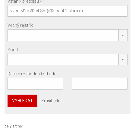
(?)
Vztah k předpisu
Věcný rejstřík
Soud
Datum rozhodnutí od / do
VYHLEDAT
Zrušit filtr
celý archiv