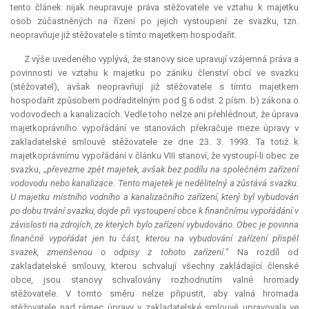
tento článek nijak neupravuje práva stěžovatele ve vztahu k majetku
osob zúčastněných na řízení po jejich vystoupení ze svazku, tzn.
neopravňuje již stěžovatele s tímto majetkem hospodařit.
Z výše uvedeného vyplývá, že stanovy sice upravují vzájemná práva a
povinnosti ve vztahu k majetku po zániku členství obcí ve svazku
(stěžovatel), avšak neopravňují již stěžovatele s tímto majetkem
hospodařit způsobem podřaditelným pod § 6 odst. 2 písm. b) zákona o
vodovodech a kanalizacích. Vedle toho nelze ani přehlédnout, že úprava
majetkoprávního vypořádání ve stanovách překračuje meze úpravy v
zakladatelské smlouvě stěžovatele ze dne 23. 3. 1993. Ta totiž k
majetkoprávnímu vypořádání v článku VIII stanoví, že vystoupí-li obec ze
svazku, „
převezme zpět majetek, avšak bez podílu na společném zařízení
vodovodu nebo kanalizace. Tento majetek je nedělitelný a zůstává svazku.
U majetku místního vodního a kanalizačního zařízení, který byl vybudován
po dobu trvání svazku, dojde při vystoupení obce k finančnímu vypořádání v
závislosti na zdrojích, ze kterých bylo zařízení vybudováno. Obec je povinna
finančně vypořádat jen tu část, kterou na vybudování zařízení přispěl
svazek, zmenšenou o odpisy z tohoto zařízení.
“ Na rozdíl od
zakladatelské smlouvy, kterou schvalují všechny zakládající členské
obce, jsou stanovy schvalovány rozhodnutím valné hromady
stěžovatele. V tomto směru nelze připustit, aby valná hromada
stěžovatele nad rámec úpravy v zakladatelské smlouvě upravovala ve