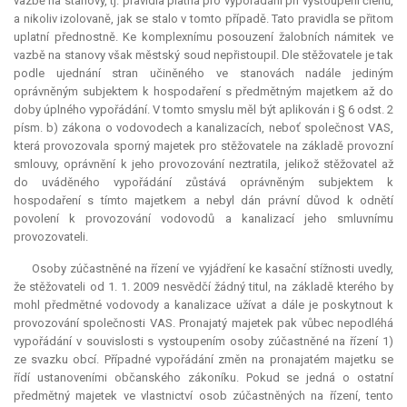
vazbě na stanovy, tj. pravidla platná pro vypořádání při vystoupení členů,
a nikoliv izolovaně, jak se stalo v tomto případě. Tato pravidla se přitom
uplatní přednostně. Ke komplexnímu posouzení žalobních námitek ve
vazbě na stanovy však městský soud nepřistoupil. Dle stěžovatele je tak
podle ujednání stran učiněného ve stanovách nadále jediným
oprávněným subjektem k hospodaření s předmětným majetkem až do
doby úplného vypořádání. V tomto smyslu měl být aplikován i § 6 odst. 2
písm. b) zákona o vodovodech a kanalizacích, neboť společnost VAS,
která provozovala sporný majetek pro stěžovatele na základě provozní
smlouvy, oprávnění k jeho provozování neztratila, jelikož stěžovatel až
do uváděného vypořádání zůstává oprávněným subjektem k
hospodaření s tímto majetkem a nebyl dán právní důvod k odnětí
povolení k provozování vodovodů a kanalizací jeho smluvnímu
provozovateli.
Osoby zúčastněné na řízení ve vyjádření ke kasační stížnosti uvedly,
že stěžovateli od 1. 1. 2009 nesvědčí žádný titul, na základě kterého by
mohl předmětné vodovody a kanalizace užívat a dále je poskytnout k
provozování společnosti VAS. Pronajatý majetek pak vůbec nepodléhá
vypořádání v souvislosti s vystoupením osoby zúčastněné na řízení 1)
ze svazku obcí. Případné vypořádání změn na pronajatém majetku se
řídí ustanoveními občanského zákoníku. Pokud se jedná o ostatní
předmětný majetek ve vlastnictví osob zúčastněných na řízení, tento