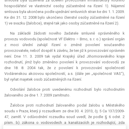
smlouva byla uzavřena za účelem provozování infrastruktury vodního
hospodářství ve vlastnictví osoby zúčastněné na řízení 1). Nájemní
smlouva byla ukončena podle ujednání smluvních stran ke dni 1. 1. 2009.
Ke dni 31. 12. 2008 bylo ukončeno členství osoby zúčastněné na řízení
1) ve svazku (žalobce), stejně tak jako osoby zúčastněné na řízení 2).
Na základě žádosti nového žadatele smluvně oprávněného k
provozu vodovodu (společnost VF Elektro – Brno, s. r. o.) správní orgán
z moci úřední zahájil řízení o změně povolení současného
provozovatele, neboť dospěl k závěru, že ten již k provozování oprávněn
není. Dne 11. 3. 2009 tak vydal Krajský úřad Jihomoravského kraje
rozhodnutí, jímž bylo změněno povolení k provozování vodovodů ze
dne 18. 8. 2004 tak, že z povolení k provozování společností
Vodárenskou akciovou společností, a.s. (dále jen „společnost VAS“),
byl vyňat majetek osob zúčastněných na řízení.
Odvolání žalobce proti uvedenému rozhodnutí bylo rozhodnutím
žalovaného ze dne 1. 7. 2009 zamítnuto.
Žalobce proti rozhodnutí žalovaného podal žalobu u Městského
soudu v Praze, který ji rozsudkem ze dne 30. 4. 2013, čj. 5 Ca 137/2009-
47, zamítl. V odůvodnění rozsudku soud uvedl, že podle § 6 odst. 2
písm. b) zákona o vodovodech a kanalizacích je rozhodující, zda
osoba, která chce získat povolení k provozování vodovodu nebo