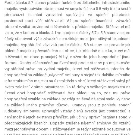
Podle článku 5.7 stanov předání funkčně oddělitelného infrastrukturního
majetku vystoupivším obcím musí ve smyslu článku 5.8 věty třetí a šesté
předcházet finanční vyrovnání spočívající ve splnění platebních
povinností obcí vůči stěžovateli. Až po splnění finančních závazků
obcemi vzniká povinnost stěžovatele k předání majetku. Stěžovatel má
za to, že v kontextu článku 4.1 ve spojení s články 5.7 a 5.8 stanov se pro
účely stanovení výše závazků nerozlišuje mezi jednotlivými skupinami
majetku. Vypořádání závazků podle článku 5.8 stanov se provede jak
ohledně majetku převáděného na obce, tak ohledně majetku, který měl
stěžovatel od obce pronajatý či byl vložen do jeho hospodaření jinou
formou. Osoby zúčastněné na řízení mají podle stanov po majetkovém
vypořádání právo na vydání majetku, který byl stěžovateli předán do
hospodaření na základě „
nájemní
“ smlouvy a stejně tak dalšího místního
infrastrukturního majetku na území těchto obcí, který stěžovatel nabyl při
svém založení v rámci privatizace. Do té doby s veškerým majetkem na
území obcí hospodaří stěžovatel bez ohledu na to, zda mu právo
hospodaření vzniklo na základě později zrušené nájemní smlouvy nebo
na základě jiného právního důvodu. Stanovy jsou z pohledu soudní
judikatury smlouvou upravující vztahy členů svazku (
lex
contractus
) a
není možné jejich existenci přehlížet, jak učinily správní orgány i soud v
předcházejících řízeních. Dopady zrušené nájemní smlouvy do vztahů
mezi jednotlivými obcemi i stěžovatelem je tedy nezbytné posuzovat ve