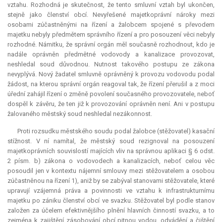
vztahu. Rozhodná je skutečnost, že tento smluvní vztah byl ukončen,
stejně jako členství obcí. Nevyřešené majetkoprávní nároky mezi
osobami zúčastněnými na řízení a žalobcem spojené s převodem
majetku nebyly předmětem správního řízení a pro posouzení věci nebyly
rozhodné. Námitku, že správní orgán měl současně rozhodnout, kdo je
nadále oprávněn předmětné vodovody a kanalizace provozovat,
neshledal soud důvodnou. Nutnost takového postupu ze zákona
nevyplývá. Nový žadatel smluvně oprávněný k provozu vodovodu podal
žádost, na kterou správní orgán reagoval tak, že řízení přerušil a z moci
úřední zahájil řízení o změně povolení současného provozovatele, neboť
dospěl k závěru, že ten již k provozování oprávněn není. Ani v postupu
žalovaného městský soud neshledal nezákonnost.
Proti rozsudku městského soudu podal žalobce (stěžovatel) kasační
stížnost. V ní namítal, že městský soud rezignoval na posouzení
majetkoprávních souvislostí majících vliv na správnou aplikaci § 6 odst.
2 písm. b) zákona o vodovodech a kanalizacích, neboť celou věc
posoudil jen v kontextu nájemní smlouvy mezi stěžovatelem a osobou
zúčastněnou na řízení 1), aniž by se zabýval stanovami stěžovatele, které
upravují vzájemná práva a povinnosti ve vztahu k infrastrukturnímu
majetku po zániku členství obcí ve svazku. Stěžovatel byl podle stanov
založen za účelem efektivnějšího plnění hlavních činností svazku, a to
zejména k zajištění zásobování obcí pitnou vodou, odvádění a čištění