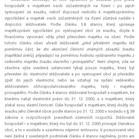
hospodařit s majetkem osob zúčastněných na řízení i po jejich
vystoupení ze svazku, neboť doposud nedošlo k majetkoprávnímu
vypořádání a majetek osob zúčastněných na řízení zůstává nadále v
dispozici stěžovatele. Podle článku 5.8 stanov, který upravuje
majetkoprávní vypořádání po vystoupení obcí ze svazku, dojde k
finančnímu vyrovnání vždy před převodem majetku na obec. Podle
tohoto článku obec uhradí stěžovateli „
před předáním majetku též
poměrnou část, ke dni ukončení členství známých závazků Svazku
(například úvěrů), připadající na poměrnou hodnotu vydávaného majetku z
celkového majetku Svazku vlastního i pronajatého
“. Není zřejmé, zda se
všechna výše uvedená ustanovení týkají pouze majetku, který byl
převeden do vlastnictví stěžovatele a po vystoupení obcí je převáděn
zpět do jejich vlastnictví, nebo se vztahují na vydání veškerého
stěžovatelem obhospodařovávaného majetku, tedy i majetku
pronajatého. Podle článku 4 stanov stěžovatel hospodaří s majetkem, ke
kterému nabyl vlastnické právo do 31. 12. 2000, a s majetkem, který
získal svou vlastní činností. Dále hospodaří s majetkem, který vložily do
svazku jeho členské obce podle stanov po 31. 12. 2000 v souladu s § 38
zákona o rozpočtových pravidlech územních rozpočtů. Stěžovatel
hospodaří i s majetkem, který mu byl do 31. 12. 2000 pronajat členskou
obcí, a to v souladu s uzavřenou nájemní smlouvou. V posuzované věci
není žádná z uvedených podmínek článku 4 stanov naplněna, proto ani