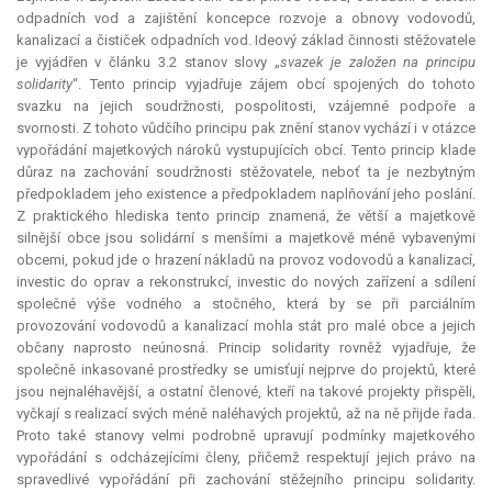
odpadních vod a zajištění koncepce rozvoje a obnovy vodovodů,
kanalizací a čističek odpadních vod. Ideový základ činnosti stěžovatele
je vyjádřen v článku 3.2 stanov slovy „
svazek je založen na principu
solidarity
“. Tento princip vyjadřuje zájem obcí spojených do tohoto
svazku na jejich soudržnosti, pospolitosti, vzájemné podpoře a
svornosti. Z tohoto vůdčího principu pak znění stanov vychází i v otázce
vypořádání majetkových nároků vystupujících obcí. Tento princip klade
důraz na zachování soudržnosti stěžovatele, neboť ta je nezbytným
předpokladem jeho existence a předpokladem naplňování jeho poslání.
Z praktického hlediska tento princip znamená, že větší a majetkově
silnější obce jsou solidární s menšími a majetkově méně vybavenými
obcemi, pokud jde o hrazení nákladů na provoz vodovodů a kanalizací,
investic do oprav a rekonstrukcí, investic do nových zařízení a sdílení
společné výše vodného a stočného, která by se při parciálním
provozování vodovodů a kanalizací mohla stát pro malé obce a jejich
občany naprosto neúnosná. Princip solidarity rovněž vyjadřuje, že
společně inkasované prostředky se umisťují nejprve do projektů, které
jsou nejnaléhavější, a ostatní členové, kteří na takové projekty přispěli,
vyčkají s realizací svých méně naléhavých projektů, až na ně přijde řada.
Proto také stanovy velmi podrobně upravují podmínky majetkového
vypořádání s odcházejícími členy, přičemž respektují jejich právo na
spravedlivé vypořádání při zachování stěžejního principu solidarity.