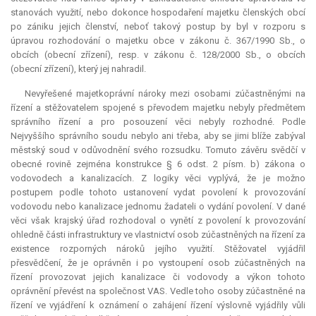
stanovách využití, nebo dokonce hospodaření majetku členských obcí
po zániku jejich členství, neboť takový postup by byl v rozporu s
úpravou rozhodování o majetku obce v zákonu č. 367/1990 Sb., o
obcích (obecní zřízení), resp. v zákonu č. 128/2000 Sb., o obcích
(obecní zřízení), který jej nahradil.
Nevyřešené majetkoprávní nároky mezi osobami zúčastněnými na
řízení a stěžovatelem spojené s převodem majetku nebyly předmětem
správního řízení a pro posouzení věci nebyly rozhodné. Podle
Nejvyššího správního soudu nebylo ani třeba, aby se jimi blíže zabýval
městský soud v odůvodnění svého rozsudku. Tomuto závěru svědčí v
obecné rovině zejména konstrukce § 6 odst. 2 písm. b) zákona o
vodovodech a kanalizacích. Z logiky věci vyplývá, že je možno
postupem podle tohoto ustanovení vydat povolení k provozování
vodovodu nebo kanalizace jednomu žadateli o vydání povolení. V dané
věci však krajský úřad rozhodoval o vynětí z povolení k provozování
ohledně části infrastruktury ve vlastnictví osob zúčastněných na řízení za
existence rozporných nároků jejího využití. Stěžovatel vyjádřil
přesvědčení, že je oprávněn i po vystoupení osob zúčastněných na
řízení provozovat jejich kanalizace či vodovody a výkon tohoto
oprávnění převést na společnost VAS. Vedle toho osoby zúčastněné na
řízení ve vyjádření k oznámení o zahájení řízení výslovně vyjádřily vůli