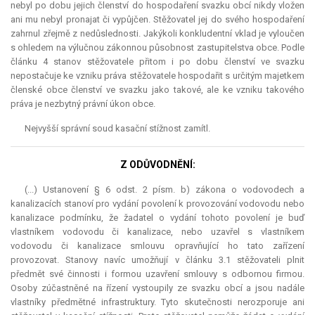
nebyl po dobu jejich členství do hospodaření svazku obcí nikdy vložen
ani mu nebyl pronajat či vypůjčen. Stěžovatel jej do svého hospodaření
zahrnul zřejmě z nedůslednosti. Jakýkoli konkludentní vklad je vyloučen
s ohledem na výlučnou zákonnou působnost zastupitelstva obce. Podle
článku 4 stanov stěžovatele přitom i po dobu členství ve svazku
nepostačuje ke vzniku práva stěžovatele hospodařit s určitým majetkem
členské obce členství ve svazku jako takové, ale ke vzniku takového
práva je nezbytný právní úkon obce.
Nejvyšší správní soud kasační stížnost zamítl.
Z ODŮVODNĚNÍ:
(...) Ustanovení § 6 odst. 2 písm. b) zákona o vodovodech a
kanalizacích stanoví pro vydání povolení k provozování vodovodu nebo
kanalizace podmínku, že žadatel o vydání tohoto povolení je buď
vlastníkem vodovodu či kanalizace, nebo uzavřel s vlastníkem
vodovodu či kanalizace smlouvu opravňující ho tato zařízení
provozovat. Stanovy navíc umožňují v článku 3.1 stěžovateli plnit
předmět své činnosti i formou uzavření smlouvy s odbornou firmou.
Osoby zúčastněné na řízení vystoupily ze svazku obcí a jsou nadále
vlastníky předmětné infrastruktury. Tyto skutečnosti nerozporuje ani