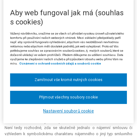
kanalizace, je jeho vlastníkem či s vlastníkem uzavřela smluvní vztah.
Aby web fungoval jak má (souhlas
Pokud správní orgán v řízení zjistí, že dosavadní provozovatel přestane
splňovat tuto podmínku, rozhodne o změně povolení v souladu se
s cookies)
zákonem. V daném případě osoba zúčastněná na řízení 1) nepřestala
být vlastníkem majetku, který vložila do hospodaření žalobce na základě
Vážený návštěvníku, snažíme se ze všech sil přinášet vysokou úroveň uživatelského
nájemní smlouvy ukončené dne 1. 1. 2009. Ukončením nájemní smlouvy
komfortu při používání našich webových stránek. Mezi základní předpoklady patří
zaniklo právo žalobce hospodařit s dosud pronajatým majetkem. Osoba
např. aby správně fungovalo vyhledávání, abychom vás neobtěžovali nevhodnou
reklamou nebo abychom měli dostatek podnětů, jak web vylepšovat. Proto od Vás
zúčastněná na řízení 2) přestala být členem žalobce ke dni 31. 12. 2008,
potřebujeme souhlas se zpracováním souborů cookies, tj. malých souborů, které se
přičemž dotčená infrastruktura zůstala v jejím vlastnictví. Námitku
dočasně ukládají ve vašem prohlížeči. Předem děkujeme za udělení souhlasu. Data
využijeme ke zlepšování našich služeb a přizpůsobení obsahu webu přímo Vám na
žalobce, že účinností zákona č. 250/2000 Sb., o rozpočtových
míru.
Oznámení o ochraně osobních údajů a souborů cookie
pravidlech územních rozpočtů došlo
ex lege
k převodu pronajatého
majetku do hospodaření žalobce, čímž se nájemní smlouva stala
nicotnou, neposoudil městský soud jako důvodnou. Odkázal přitom na
Zamítnout vše kromě nutných cookies
§ 38 odst. 1 a 2 uvedeného zákona, podle kterého svazek obcí
hospodaří s majetkem, který do něj ze svého majetku vložily členské
obce. Pod pojmem
hospodaří
však není možno rozumět vztah vlastnický.
Přijmout všechny soubory cookie
Majetek vložený do hospodaření svazku zůstává ve vlastnictví obce.
Jestliže osoby zúčastněné na řízení přestaly být členem žalobce a
Nastavení souborů cookie
zároveň došlo k ukončení nájemních smluv, nesvědčí žalobci žádný titul,
na základě kterého by mohl předmětnou infrastrukturu nadále užívat.
Není tedy rozhodné, zda se skutečně jednalo o nájemní smlouvu či
vzhledem k symbolickému charakteru nájemného o jiný typ smluvního