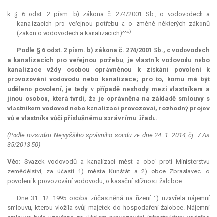
k § 6 odst. 2 písm. b) zákona č. 274/2001 Sb., o vodovodech a
kanalizacích pro veřejnou potřebu a o změně některých zákonů
xxx)
(zákon o vodovodech a kanalizacích)
Podle § 6 odst. 2 písm. b) zákona č. 274/2001 Sb., o vodovodech
a kanalizacích pro veřejnou potřebu, je vlastník vodovodu nebo
kanalizace vždy osobou oprávněnou k získání povolení k
provozování vodovodu nebo kanalizace; pro to, komu má být
uděleno povolení, je tedy v případě neshody mezi vlastníkem a
jinou osobou, která tvrdí, že je oprávněna na základě smlouvy s
vlastníkem vodovod nebo kanalizaci provozovat, rozhodný projev
vůle vlastníka vůči příslušnému správnímu úřadu.
(Podle rozsudku Nejvyššího správního soudu ze dne 24. 1. 2014, čj. 7 As
35/2013-50)
Věc:
Svazek vodovodů a kanalizací měst a obcí proti Ministerstvu
zemědělství, za účasti 1) města Kunštát a 2) obce Zbraslavec, o
povolení k provozování vodovodu, o kasační stížnosti žalobce.
Dne 31. 12. 1995 osoba zúčastněná na řízení 1) uzavřela nájemní
smlouvu, kterou vložila svůj majetek do hospodaření žalobce. Nájemní