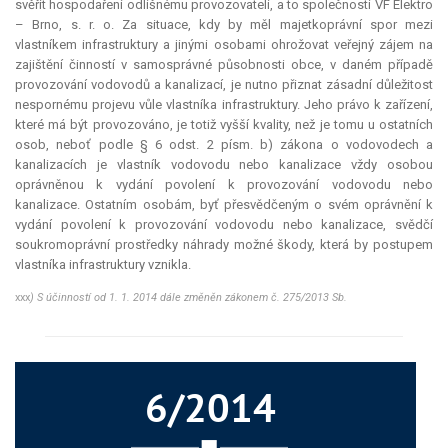
svěřit hospodaření odlišnému provozovateli, a to společnosti VF Elektro
– Brno, s. r. o. Za situace, kdy by měl majetkoprávní spor mezi
vlastníkem infrastruktury a jinými osobami ohrožovat veřejný zájem na
zajištění činností v samosprávné působnosti obce, v daném případě
provozování vodovodů a kanalizací, je nutno přiznat zásadní důležitost
nespornému projevu vůle vlastníka infrastruktury. Jeho právo k zařízení,
které má být provozováno, je totiž vyšší kvality, než je tomu u ostatních
osob, neboť podle § 6 odst. 2 písm. b) zákona o vodovodech a
kanalizacích je vlastník vodovodu nebo kanalizace vždy osobou
oprávněnou k vydání povolení k provozování vodovodu nebo
kanalizace. Ostatním osobám, byť přesvědčeným o svém oprávnění k
vydání povolení k provozování vodovodu nebo kanalizace, svědčí
soukromoprávní prostředky náhrady možné škody, která by postupem
vlastníka infrastruktury vznikla.
xxx
)
S účinností od 1. 1. 2014 dále změněn zákonem č. 275/2013 Sb.