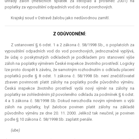
úhrady záloh (měsíčních splátek za listopad a prosinec 2001) na
poplatky za vypouštění odpadních vod do vod povrchových.
Krajský soud v Ostravě žalobu jako nedůvodnou zamítl.
Z ODŮVODNĚNÍ:
Z ustanovení § 6 odst. 1 a 2 zákona č. 58/1998 Sb., o poplatcích za
vypouštění odpadních vod do vod povrchových, jednoznačně vyplývá,
že údaj o poskytnutých odkladech je podkladem pro stanovení výše
záloh na poplatky výměrem České inspekce životního prostředí. Logicky
lze proto dospět k závěru, že samotným rozhodnutím o odkladu placení
poplatků podle § 8 odst. 1 zákona č. 58/1998 Sb. není znečišťovatel
zbaven povinnosti platit zálohy na poplatky podle původního výměru.
Česká inspekce životního prostředí vydá nový výměr na zálohy na
poplatky se zohledněním již povoleného odkladu za podmínek § 6 odst.
4 a 5 zákona č. 58/1998 Sb. Dokud nerozhodla novým výměrem o výši
záloh na poplatky, byl žalobce povinen platit zálohy na základě
původního výměru ze dne 20. 11. 2000. Jelikož tak neučinil, je povinen
podle § 10 zákona č. 58/1998 Sb. zaplatit penále.
(ube)