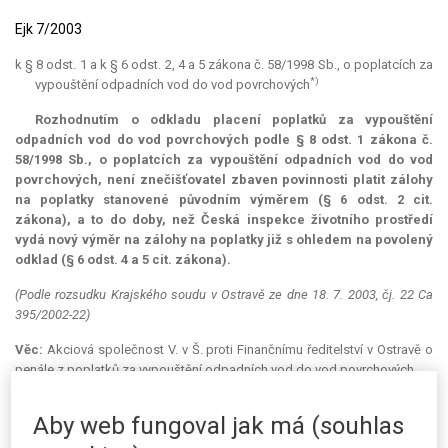
Ejk 7/2003
k § 8 odst. 1 a k § 6 odst. 2, 4 a 5 zákona č. 58/1998 Sb., o poplatcích za
*)
vypouštění odpadních vod do vod povrchových
Rozhodnutím o odkladu placení poplatků za vypouštění
odpadních vod do vod povrchových podle § 8 odst. 1 zákona č.
58/1998 Sb., o poplatcích za vypouštění odpadních vod do vod
povrchových, není znečišťovatel zbaven povinnosti platit zálohy
na poplatky stanovené původním výměrem (§ 6 odst. 2 cit.
zákona), a to do doby, než Česká inspekce životního prostředí
vydá nový výměr na zálohy na poplatky již s ohledem na povolený
odklad (§ 6 odst. 4 a 5 cit. zákona).
(Podle rozsudku Krajského soudu v Ostravě ze dne 18. 7. 2003, čj. 22 Ca
395/2002-22)
Věc:
Akciová společnost V. v Š. proti Finančnímu ředitelství v Ostravě o
penále z poplatků za vypouštění odpadních vod do vod povrchových.
Finanční úřad v Olomouci sdělil žalobci platebním výměrem ze dne
Aby web fungoval jak má (souhlas
16. 5. 2002 předpis penále z titulu opožděné úhrady záloh na poplatky
za vypouštění odpadních vod do vod povrchových v celkové výši 31 494