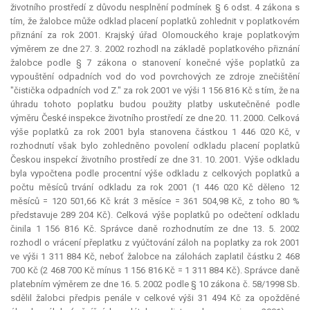
životního prostředí z důvodu nesplnění podmínek § 6 odst. 4 zákona s
tím, že žalobce může odklad placení poplatků zohlednit v poplatkovém
přiznání za rok 2001. Krajský úřad Olomouckého kraje poplatkovým
výměrem ze dne 27. 3. 2002 rozhodl na základě poplatkového přiznání
žalobce podle § 7 zákona o stanovení konečné výše poplatků za
vypouštění odpadních vod do vod povrchových ze zdroje znečištění
"čistička odpadních vod Z." za rok 2001 ve výši 1 156 816 Kč s tím, že na
úhradu tohoto poplatku budou použity platby uskutečněné podle
výměru České inspekce životního prostředí ze dne 20. 11. 2000. Celková
výše poplatků za rok 2001 byla stanovena částkou 1 446 020 Kč, v
rozhodnutí však bylo zohledněno povolení odkladu placení poplatků
Českou inspekcí životního prostředí ze dne 31. 10. 2001. Výše odkladu
byla vypočtena podle procentní výše odkladu z celkových poplatků a
počtu měsíců trvání odkladu za rok 2001 (1 446 020 Kč děleno 12
měsíců = 120 501,66 Kč krát 3 měsíce = 361 504,98 Kč, z toho 80 %
představuje 289 204 Kč). Celková výše poplatků po odečtení odkladu
činila 1 156 816 Kč. Správce daně rozhodnutím ze dne 13. 5. 2002
rozhodl o vrácení přeplatku z vyúčtování záloh na poplatky za rok 2001
ve výši 1 311 884 Kč, neboť žalobce na zálohách zaplatil částku 2 468
700 Kč (2 468 700 Kč mínus 1 156 816 Kč = 1 311 884 Kč). Správce daně
platebním výměrem ze dne 16. 5. 2002 podle § 10 zákona č. 58/1998 Sb.
sdělil žalobci předpis penále v celkové výši 31 494 Kč za opožděné