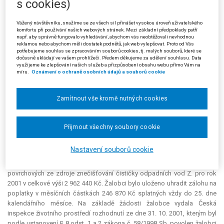
s cookies)
Kč. Finanční ředitelství v Ostravě rozhodnutím ze dne 30. 7. 2002
odvolání žalobce zamítlo.
Vážený návštěvníku, snažíme se ze všech sil přinášet vysokou úroveň uživatelského
komfortu při používání našich webových stránek. Mezi základní předpoklady patří
Žalobce namítal, že žalovaný věc po právní stránce nesprávně
např. aby správně fungovalo vyhledávání, abychom vás neobtěžovali nevhodnou
reklamou nebo abychom měli dostatek podnětů, jak web vylepšovat. Proto od Vás
posoudil. Nesouhlasí s jeho právním názorem, podle něhož samotným
potřebujeme souhlas se zpracováním souborů cookies, tj. malých souborů, které se
vydáním rozhodnutí o odkladu placení poplatků není žalobce zbaven
dočasně ukládají ve vašem prohlížeči. Předem děkujeme za udělení souhlasu. Data
využijeme ke zlepšování našich služeb a přizpůsobení obsahu webu přímo Vám na
povinnosti platit zálohy podle původního výměru, neboť je namířen proti
míru.
Oznámení o ochraně osobních údajů a souborů cookie
samotné podstatě placení poplatků. Účel odkladu placení poplatků,
spočívající v získání finančních prostředků na investice do zařízení ke
snížení znečištění, by byl popřen, jestliže by znečišťovatel musel i nadále
Zamítnout vše kromě nutných cookies
platit prostředky, jejichž placení bylo odloženo, tak, jako by k povolení
odkladu nedošlo.
Přijmout všechny soubory cookie
Ze spisu vyplynulo, že výměrem České inspekce životního prostředí
ze dne 20. 11. 2000 byla podle § 6 odst. 2 zákona č. 58/1998 Sb., o
Nastavení souborů cookie
poplatcích za vypouštění odpadních vod do vod povrchových, žalobci
stanovena záloha na poplatky za vypouštění odpadních vod do vod
povrchových ze zdroje znečišťování čističky odpadních vod Z. pro rok
2001 v celkové výši 2 962 440 Kč. Žalobci bylo uloženo uhradit zálohu na
poplatky v měsíčních částkách 246 870 Kč splatných vždy do 25. dne
kalendářního měsíce. Na základě žádosti žalobce vydala Česká
inspekce životního prostředí rozhodnutí ze dne 31. 10. 2001, kterým byl
podle ustanovení § 8 odst. 1 a 2 zákona č. 58/1998 Sb. povolen žalobci