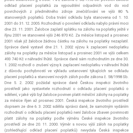
odklad placení poplatků za vypouštění odpadních vod do vod
povrchových z předmětného zdroje znečišťování ve výši 80 %
stanovených poplatků. Doba trvání odkladu byla stanovena od 1. 10.
2001 do 31. 12. 2005. Rozhodnutí o povolení odkladu nabylo právní moci
dne 23. 11. 2001. Žalobce zaplatil splátku na zálohu na poplatky ještě v
říjnu 2001 ve stanovené výši 246 870 Kč. Za měsíce listopad a prosinec
2001 však již žalobce žádnou částku na zálohu na poplatky nezaplatil.
Správce daně vystavil dne 21. 1. 2002 výzvu k zaplacení nedoplatku
zálohy na poplatky za měsíce listopad a prosinec 2001 ve výši celkem
493 740 Kč v náhradní lhůtě. Správce daně sám rozhodnutím ze dne 30.
1. 2002 rozhodl o zrušení výzvy k zaplacení nedoplatku v náhradní lhůtě
z důvodu pochybností ve výkladu ustanovení týkajících se odkladu
placení poplatků a stanovení nových záloh podle zákona č. 58/1998 Sb.
Dne 5. 2. 2002 požádal správce daně Českou inspekci životního
prostředí jako vystavitele rozhodnutí o odkladu placení poplatků o
sdělení, v jaké výši byl žalobce povinen platit měsíční zálohy na poplatky
za měsíce říjen až prosinec 2001. Česká inspekce životního prostředí
dopisem ze dne 6. 3. 2002 sdělila správci daně, že samotným vydáním
rozhodnutí o odkladu placení poplatků není žalobce zbaven povinnosti
platit zálohy na poplatky podle výměru České inspekce životního
prostředí ze dne 20. 11. 2000. Výměr s novou výší záloh na poplatky
(zohledňující odklad placení poplatků) nevydala Česká inspekce