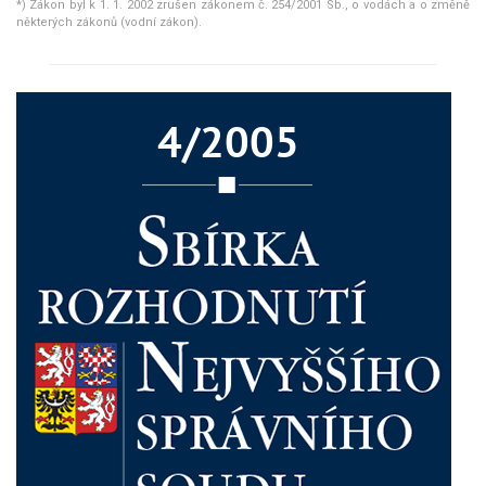
*) Zákon byl k 1. 1. 2002 zrušen zákonem č. 254/2001 Sb., o vodách a o změně
některých zákonů (vodní zákon).