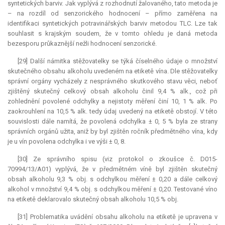
syntetických barviv. Jak vyplývá z rozhodnutí žalovaného, tato metoda je
– na rozdíl od senzorického hodnocení – přímo zaměřena na
identifikaci syntetických potravinářských barviv metodou TLC. Lze tak
souhlasit s krajským soudem, že v tomto ohledu je daná metoda
bezesporu průkaznější nežli hodnocení senzorické.
[29] Další námitka stěžovatelky se týká číselného údaje o množství
skutečného obsahu alkoholu uvedeném na etiketě vína. Dle stěžovatelky
správní orgány vycházely z nesprávného skutkového stavu věci, neboť
zjištěný skutečný celkový obsah alkoholu činil 9,4 % alk., což při
zohlednění povolené odchylky a nejistoty měření činí 10, 1 % alk. Po
zaokrouhlení na 10,5 % alk. tedy údaj uvedený na etiketě obstojí. V této
souvislosti dále namítá, že povolená odchylka ± 0, 5 % byla ze strany
správních orgánů užita, aniž by byl zjištěn ročník předmětného vína, kdy
je u vín povolena odchylka i ve výši ± 0, 8.
[30] Ze správního spisu (viz protokol o zkoušce č. D015-
70994/13/A01) vyplývá, že v předmětném víně byl zjištěn skutečný
obsah alkoholu 9,3 % obj. s odchylkou měření ± 0,20 a dále celkový
alkohol v množství 9,4 % obj. s odchylkou měření ± 0,20. Testované víno
na etiketě deklarovalo skutečný obsah alkoholu 10,5 % obj.
[31] Problematika uvádění obsahu alkoholu na etiketě je upravena v