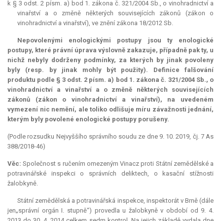
k § 3 odst. 2 písm. a) bod 1. zákona č. 321/2004 Sb., o vinohradnictví a
vinařství a o změně některých souvisejících zákonů (zákon o
vinohradnictví a vinařství), ve znění zákona 18/2012 Sb.
Nepovolenými enologickými postupy jsou ty enologické
postupy, které právní úprava výslovně zakazuje, případně pak ty, u
nichž nebyly dodrženy podmínky, za kterých by jinak povoleny
byly (resp. by jinak mohly být použity). Definice falšování
produktu podle § 3 odst. 2 písm. a) bod 1. zákona č. 321/2004 Sb., o
vinohradnictví a vinařství a o změně některých souvisejících
zákonů (zákon o vinohradnictví a vinařství), na uvedeném
vymezení nic nemění, ale toliko odlišuje míru závažnosti jednání,
kterým byly povolené enologické postupy porušeny.
(Podle rozsudku Nejvyššího správního soudu ze dne 9. 10. 2019, čj. 7 As
388/2018-46)
Věc:
Společnost s ručením omezeným Vinacz proti Státní zemědělské a
potravinářské inspekci o správních deliktech, o kasační stížnosti
žalobkyně.
Státní zemědělská a potravinářská inspekce, inspektorát v Brně (dále
jen„správní orgán I. stupně“) provedla u žalobkyně v období od 9. 4.
2013 do 30. 4. 2014 celkem sedm kontrol. Na jejich základě vydala dne