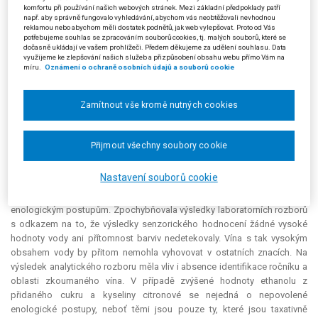
jednotlivých skutků, jichž se žalobkyně dopustila. Ve zbylých výrocích
komfortu při používání našich webových stránek. Mezi základní předpoklady patří
žalovaná rozhodnutí správního orgánu I. stupně potvrdila, jelikož
např. aby správně fungovalo vyhledávání, abychom vás neobtěžovali nevhodnou
reklamou nebo abychom měli dostatek podnětů, jak web vylepšovat. Proto od Vás
neshledala, že by námitky žalobkyně byly důvodnými.
potřebujeme souhlas se zpracováním souborů cookies, tj. malých souborů, které se
dočasně ukládají ve vašem prohlížeči. Předem děkujeme za udělení souhlasu. Data
Žalobkyně podala proti rozhodnutí žalované žalobu u Krajského
využijeme ke zlepšování našich služeb a přizpůsobení obsahu webu přímo Vám na
míru.
Oznámení o ochraně osobních údajů a souborů cookie
soudu v Brně, který jí rozsudkem ze dne 6. 9. 2018, čj. 62 A 124/2016-99,
zamítl. Krajský soud nepřisvědčil námitkám, že je rozhodnutí žalované
nepřezkoumatelné. Žalovaná se náležitě vypořádala se všemi
Zamítnout vše kromě nutných cookies
odvolacími námitkami a přesvědčivě a srozumitelně své závěry
zdůvodnila. Krajský soud neshledal ani vytýkané vady ve výrocích
rozhodnutí žalované.
Přijmout všechny soubory cookie
Proti rozsudku krajského soudu podala žalobkyně (stěžovatelka)
Nastavení souborů cookie
kasační stížnost, ve které rozporovala závěry krajského soudu a
správních orgánů stran toho, že víno bylo podrobeno nepovoleným
enologickým postupům. Zpochybňovala výsledky laboratorních rozborů
s odkazem na to, že výsledky senzorického hodnocení žádné vysoké
hodnoty vody ani přítomnost barviv nedetekovaly. Vína s tak vysokým
obsahem vody by přitom nemohla vyhovovat v ostatních znacích. Na
výsledek analytického rozboru měla vliv i absence identifikace ročníku a
oblasti zkoumaného vína. V případě zvýšené hodnoty ethanolu z
přidaného cukru a kyseliny citronové se nejedná o nepovolené
enologické postupy, neboť těmi jsou pouze ty, které jsou taxativně