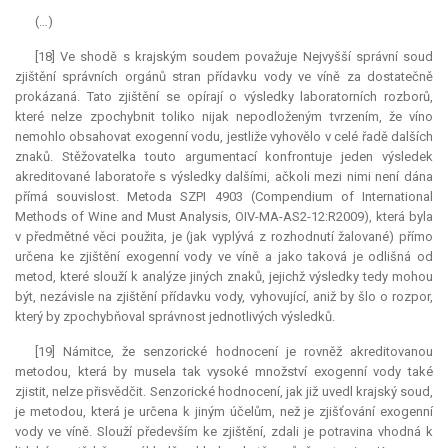
(…)
[18] Ve shodě s krajským soudem považuje Nejvyšší správní soud
zjištění správních orgánů stran přídavku vody ve víně za dostatečně
prokázaná. Tato zjištění se opírají o výsledky laboratorních rozborů,
které nelze zpochybnit toliko nijak nepodloženým tvrzením, že víno
nemohlo obsahovat exogenní vodu, jestliže vyhovělo v celé řadě dalších
znaků. Stěžovatelka touto argumentací konfrontuje jeden výsledek
akreditované laboratoře s výsledky dalšími, ačkoli mezi nimi není dána
přímá souvislost. Metoda SZPI 4903 (Compendium of International
Methods of Wine and Must Analysis, OIV-MA-AS2-12:R2009), která byla
v předmětné věci použita, je (jak vyplývá z rozhodnutí žalované) přímo
určena ke zjištění exogenní vody ve víně a jako taková je odlišná od
metod, které slouží k analýze jiných znaků, jejichž výsledky tedy mohou
být, nezávisle na zjištění přídavku vody, vyhovující, aniž by šlo o rozpor,
který by zpochybňoval správnost jednotlivých výsledků.
[19] Námitce, že senzorické hodnocení je rovněž akreditovanou
metodou, která by musela tak vysoké množství exogenní vody také
zjistit, nelze přisvědčit. Senzorické hodnocení, jak již uvedl krajský soud,
je metodou, která je určena k jiným účelům, než je zjišťování exogenní
vody ve víně. Slouží především ke zjištění, zdali je potravina vhodná k