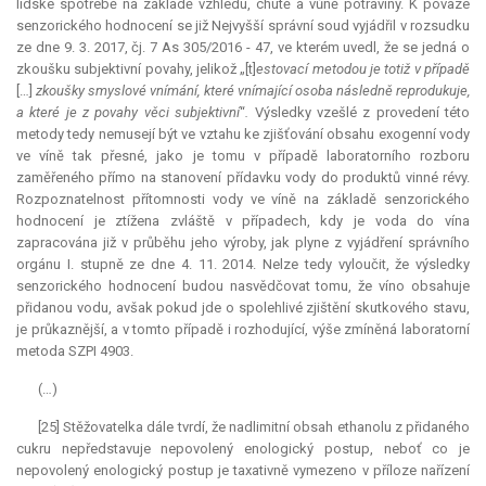
lidské spotřebě na základě vzhledu, chutě a vůně potraviny. K povaze
senzorického hodnocení se již Nejvyšší správní soud vyjádřil v rozsudku
ze dne 9. 3. 2017, čj. 7 As 305/2016 - 47, ve kterém uvedl, že se jedná o
zkoušku subjektivní povahy, jelikož „[t]
estovací metodou je totiž v případě
[…]
zkoušky smyslové vnímání, které vnímající osoba následně reprodukuje,
a které je z povahy věci subjektivní
“
.
Výsledky vzešlé z provedení této
metody tedy nemusejí být ve vztahu ke zjišťování obsahu exogenní vody
ve víně tak přesné, jako je tomu v případě laboratorního rozboru
zaměřeného přímo na stanovení přídavku vody do produktů vinné révy.
Rozpoznatelnost přítomnosti vody ve víně na základě senzorického
hodnocení je ztížena zvláště v případech, kdy je voda do vína
zapracována již v průběhu jeho výroby, jak plyne z vyjádření správního
orgánu I. stupně ze dne 4. 11. 2014. Nelze tedy vyloučit, že výsledky
senzorického hodnocení budou nasvědčovat tomu, že víno obsahuje
přidanou vodu, avšak pokud jde o spolehlivé zjištění skutkového stavu,
je průkaznější, a v tomto případě i rozhodující, výše zmíněná laboratorní
metoda SZPI 4903.
(…)
[25] Stěžovatelka dále tvrdí, že nadlimitní obsah ethanolu z přidaného
cukru nepředstavuje nepovolený enologický postup, neboť co je
nepovolený enologický postup je taxativně vymezeno v příloze nařízení