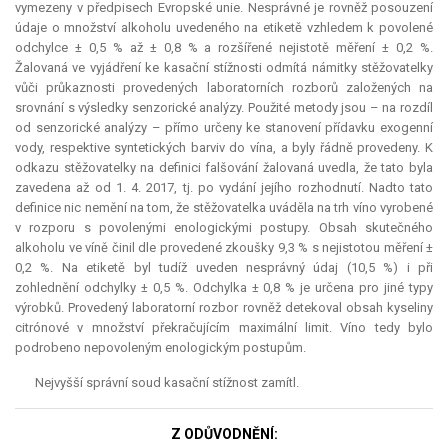
vymezeny v předpisech Evropské unie. Nesprávné je rovněž posouzení
údaje o množství alkoholu uvedeného na etiketě vzhledem k povolené
odchylce ± 0,5 % až ± 0,8 % a rozšířené nejistotě měření ± 0,2 %.
Žalovaná ve vyjádření ke kasační stížnosti odmítá námitky stěžovatelky
vůči průkaznosti provedených laboratorních rozborů založených na
srovnání s výsledky senzorické analýzy. Použité metody jsou – na rozdíl
od senzorické analýzy – přímo určeny ke stanovení přídavku exogenní
vody, respektive syntetických barviv do vína, a byly řádně provedeny. K
odkazu stěžovatelky na definici falšování žalovaná uvedla, že tato byla
zavedena až od 1. 4. 2017, tj. po vydání jejího rozhodnutí. Nadto tato
definice nic nemění na tom, že stěžovatelka uváděla na trh víno vyrobené
v rozporu s povolenými enologickými postupy. Obsah skutečného
alkoholu ve víně činil dle provedené zkoušky 9,3 % s nejistotou měření ±
0,2 %. Na etiketě byl tudíž uveden nesprávný údaj (10,5 %) i při
zohlednění odchylky ± 0,5 %. Odchylka ± 0,8 % je určena pro jiné typy
výrobků. Provedený laboratorní rozbor rovněž detekoval obsah kyseliny
citrónové v množství překračujícím maximální limit. Víno tedy bylo
podrobeno nepovoleným enologickým postupům.
Nejvyšší správní soud kasační stížnost zamítl.
Z ODŮVODNĚNÍ: