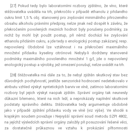
[27] Pokud tedy bylo laboratorními rozbory zjištěno, že víno, které
stěžovatelka uváděla na trh, překročilo v případě ethanolu z přidaného
cukru limit 1,5 % obj. stanovený pro zvyšování minimálního přirozeného
obsahu alkoholu právními předpisy, nelze jinak než dospět k závěru, že
překročením povolených mezních hodnot byly porušeny podmínky, za
nichž by mohl být použit postup, při němž dochází ke zvyšování
ethanolu přidáním cukru, a jde tedy o enologický postup zakázaný, resp.
nepovolený. Obdobné lze vztáhnout i na překročení maximálního
množství přídavku kyseliny citrónové. Nebyly-li dodrženy stanovené
podmínky maximálního povoleného množství 1 g/l, jde o nepovolený
enologický postup a výrobky, jež omezení porušují, nelze uvádět na trh.
[28] Stěžovatelka má dále za to, že nebyl zjištěn skutkový stav bez
důvodných pochybností, jestliže senzorické hodnocení nedetekovalo v
atributu vzhled výskyt syntetických barviv ve víně, zatímco laboratorními
rozbory byl jejich výskyt naopak zjištěn. Správní orgány tak neunesly
důkazní břemeno, které na nich leží, a neprokázaly naplnění skutkové
podstaty správního deliktu. Stěžovatelka tedy argumentuje obdobně
jako v případě zjištění přídavku vody ve víně (viz výše). Ve shodě s
krajským soudem považuje i Nejvyšší správní soud metodu SZPI 4802,
na jejíchž výsledcích správní orgány založily při posuzování řešené věci,
za dostatečně průkaznou ve vztahu k prokázání přítomnosti