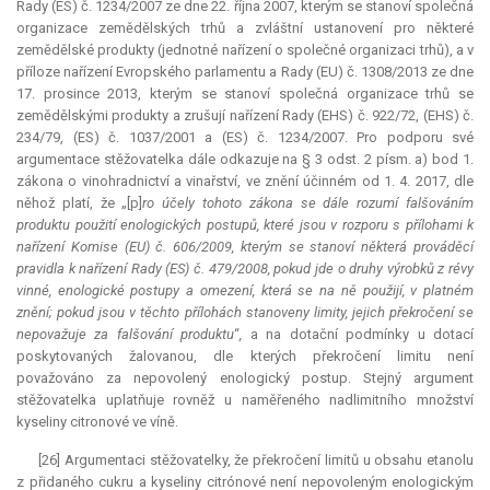
Rady (ES) č. 1234/2007 ze dne 22. října 2007, kterým se stanoví společná
organizace zemědělských trhů a zvláštní ustanovení pro některé
zemědělské produkty (jednotné nařízení o společné organizaci trhů), a v
příloze nařízení Evropského parlamentu a Rady (EU) č. 1308/2013 ze dne
17. prosince 2013, kterým se stanoví společná organizace trhů se
zemědělskými produkty a zrušují nařízení Rady (EHS) č. 922/72, (EHS) č.
234/79, (ES) č. 1037/2001 a (ES) č. 1234/2007. Pro podporu své
argumentace stěžovatelka dále odkazuje na § 3 odst. 2 písm. a) bod 1.
zákona o vinohradnictví a vinařství, ve znění účinném od 1. 4. 2017, dle
něhož platí, že „[p]
ro účely tohoto zákona se dále rozumí falšováním
produktu použití enologických postupů, které jsou v rozporu s přílohami k
nařízení Komise (EU) č. 606/2009, kterým se stanoví některá prováděcí
pravidla k nařízení Rady (ES) č. 479/2008, pokud jde o druhy výrobků z révy
vinné, enologické postupy a omezení, která se na ně použijí, v platném
znění; pokud jsou v těchto přílohách stanoveny limity, jejich překročení se
nepovažuje za falšování produktu
“
,
a na dotační podmínky u dotací
poskytovaných žalovanou, dle kterých překročení limitu není
považováno za nepovolený enologický postup. Stejný argument
stěžovatelka uplatňuje rovněž u naměřeného nadlimitního množství
kyseliny citronové ve víně.
[26] Argumentaci stěžovatelky, že překročení limitů u obsahu etanolu
z přidaného cukru a kyseliny citrónové není nepovoleným enologickým