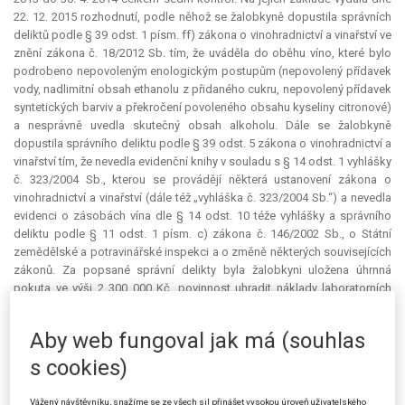
22. 12. 2015 rozhodnutí, podle něhož se žalobkyně dopustila správních
deliktů podle § 39 odst. 1 písm. ff) zákona o vinohradnictví a vinařství ve
znění zákona č. 18/2012 Sb. tím, že uváděla do oběhu víno, které bylo
podrobeno nepovoleným enologickým postupům (nepovolený přídavek
vody, nadlimitní obsah ethanolu z přidaného cukru, nepovolený přídavek
syntetických barviv a překročení povoleného obsahu kyseliny citronové)
a nesprávně uvedla skutečný obsah alkoholu. Dále se žalobkyně
dopustila správního deliktu podle § 39 odst. 5 zákona o vinohradnictví a
vinařství tím, že nevedla evidenční knihy v souladu s § 14 odst. 1 vyhlášky
č. 323/2004 Sb., kterou se provádějí některá ustanovení zákona o
vinohradnictví a vinařství (dále též „vyhláška č. 323/2004 Sb.“) a nevedla
evidenci o zásobách vína dle § 14 odst. 10 téže vyhlášky a správního
deliktu podle § 11 odst. 1 písm. c) zákona č. 146/2002 Sb., o Státní
zemědělské a potravinářské inspekci a o změně některých souvisejících
zákonů. Za popsané správní delikty byla žalobkyni uložena úhrnná
pokuta ve výši 2 300 000 Kč, povinnost uhradit náklady laboratorních
rozborů ve výši 83 570 Kč, náklady dodatečné kontroly ve výši 1 000 Kč a
náklady řízení ve výši 1 000 Kč.
Aby web fungoval jak má (souhlas
Žalobkyně podala proti rozhodnutí správního orgánu I. stupně
s cookies)
odvolání. Rozhodnutím ze dne 3. 6. 2016 žalovaná změnila výrok I.
rozhodnutí správního orgánu I. stupně tak, že zpřesnila časové vymezení
Vážený návštěvníku, snažíme se ze všech sil přinášet vysokou úroveň uživatelského