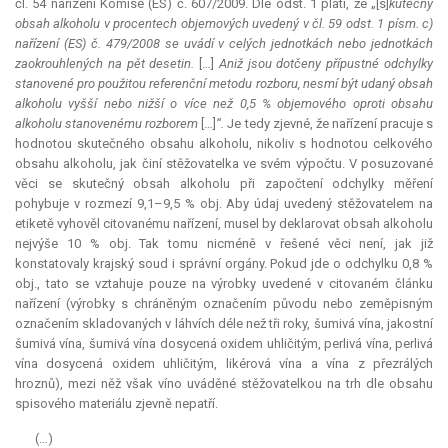
čl. 54 nařízení Komise (ES) č. 607/2009. Dle odst. 1 platí, že „[s]
kutečný
obsah alkoholu v procentech objemových uvedený v čl. 59 odst. 1 písm. c)
nařízení (ES) č. 479/2008 se uvádí v celých jednotkách nebo jednotkách
zaokrouhlených na pět desetin.
[…]
Aniž jsou dotčeny přípustné odchylky
stanovené pro použitou referenční metodu rozboru, nesmí být udaný obsah
alkoholu vyšší nebo nižší o více než 0,5 % objemového oproti obsahu
alkoholu stanovenému rozborem
[…]
“.
Je tedy zjevné, že nařízení pracuje s
hodnotou skutečného obsahu alkoholu, nikoliv s hodnotou celkového
obsahu alkoholu, jak činí stěžovatelka ve svém výpočtu. V posuzované
věci se skutečný obsah alkoholu při započtení odchylky měření
pohybuje v rozmezí 9,1–9,5 % obj. Aby údaj uvedený stěžovatelem na
etiketě vyhověl citovanému nařízení, musel by deklarovat obsah alkoholu
nejvýše 10 % obj. Tak tomu nicméně v řešené věci není, jak již
konstatovaly krajský soud i správní orgány. Pokud jde o odchylku 0,8 %
obj., tato se vztahuje pouze na výrobky uvedené v citovaném článku
nařízení (výrobky s chráněným označením původu nebo zeměpisným
označením skladovaných v láhvích déle než tři roky, šumivá vína, jakostní
šumivá vína, šumivá vína dosycená oxidem uhličitým, perlivá vína, perlivá
vína dosycená oxidem uhličitým, likérová vína a vína z přezrálých
hroznů), mezi něž však víno uváděné stěžovatelkou na trh dle obsahu
spisového materiálu zjevně nepatří.
(…)