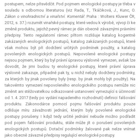
postupem, nelze přisvědčit. Pod pojmem enologické postupy je třeba v
souladu s odbornou literaturou (viz Rada, T., Tkáčiková, J., Kunc, O.
Zákon o vinohradnictví a vinařství. Komentář
. Praha : Wolters Kluwer ČR,
2012, s. 37.) rozumět vinařské postupy, které vedou k výrobě, vývoji či ke
změně produktu, jejichž pevný rámec je dán obecně závaznými právními
předpisy. Tento regulatorní rámec přitom rozlišuje katalog kogentně
zakázaných enologických postupů, katalog zakázaných postupů, které
však mohou být při dodržení určitých podmínek použity, a katalog
povolených enologických postupů. Nepovolené enologické postupy
nejsou pojmem, který by byl právní úpravou výslovně vymezen, avšak lze
dovodit, že jimi budou ty enologické postupy, které právní úprava
výslovně zakazuje, případně pak ty, u nichž nebyly dodrženy podmínky,
za kterých by jinak povoleny byly (resp. by jinak mohly být použity). Na
takovémto vymezení nepovoleného enologického postupu nemůže nic
změnit ani stěžovatelkou odkazované ustanovení vymezující s účinností
od 1. 4. 2017 (tedy po vydání napadeného rozhodnutí) definici falšování
produktu. Zákonodárce pomocí pojmu falšování produktu pouze
odlišuje míru závažnosti jednání, kterým byly povolené enologické
postupy porušeny. I když tedy určité jednání nebude možno podřadit
pod pojem falšování produktu, stále může jít o porušení povolených
enologických postupů. Dotační podmínky žalované pak nelze vnímat
jako obecně závazné předpisy regulující enologické postupy.