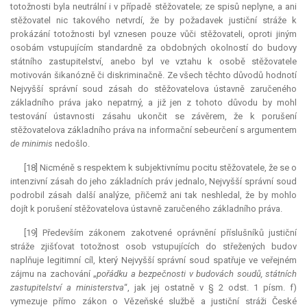
totožnosti byla neutrální i v případě stěžovatele; ze spisů neplyne, a ani
stěžovatel nic takového netvrdí, že by požadavek justiční stráže k
prokázání totožnosti byl vznesen pouze vůči stěžovateli, oproti jiným
osobám vstupujícím standardně za obdobných okolností do budovy
státního zastupitelství, anebo byl ve vztahu k osobě stěžovatele
motivován šikanózně či diskriminačně. Ze všech těchto důvodů hodnotí
Nejvyšší správní soud zásah do stěžovatelova ústavně zaručeného
základního práva jako nepatrný, a již jen z tohoto důvodu by mohl
testování ústavnosti zásahu ukončit se závěrem, že k porušení
stěžovatelova základního práva na informační sebeurčení s argumentem
de minimis
nedošlo.
[18] Nicméně s respektem k subjektivnímu pocitu stěžovatele, že se o
intenzivní zásah do jeho základních práv jednalo, Nejvyšší správní soud
podrobil zásah další analýze, přičemž ani tak neshledal, že by mohlo
dojít k porušení stěžovatelova ústavně zaručeného základního práva.
[19] Především zákonem zakotvené oprávnění příslušníků justiční
stráže zjišťovat totožnost osob vstupujících do střežených budov
naplňuje legitimní cíl, který Nejvyšší správní soud spatřuje ve veřejném
zájmu na zachování „
pořádku a bezpečnosti v budovách soudů, státních
zastupitelství a ministerstva
“, jak jej ostatně v § 2 odst. 1 písm. f)
vymezuje přímo zákon o Vězeňské službě a justiční stráži České