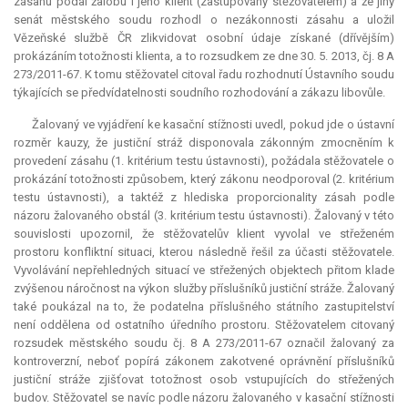
zásahu podal žalobu i jeho
klient
(zastupovaný stěžovatelem) a že jiný
senát městského soudu rozhodl o nezákonnosti zásahu a uložil
Vězeňské službě ČR zlikvidovat osobní údaje získané (dřívějším)
prokázáním totožnosti klienta, a to rozsudkem ze dne 30. 5. 2013, čj. 8 A
273/2011-67. K tomu stěžovatel citoval řadu rozhodnutí Ústavního soudu
týkajících se předvídatelnosti soudního rozhodování a zákazu libovůle.
Žalovaný ve vyjádření ke kasační stížnosti uvedl, pokud jde o ústavní
rozměr kauzy, že justiční stráž disponovala zákonným zmocněním k
provedení zásahu (1. kritérium testu ústavnosti), požádala stěžovatele o
prokázání totožnosti způsobem, který zákonu neodporoval (2. kritérium
testu ústavnosti), a taktéž z hlediska proporcionality zásah podle
názoru žalovaného obstál (3. kritérium testu ústavnosti). Žalovaný v této
souvislosti upozornil, že stěžovatelův
klient
vyvolal ve střeženém
prostoru konfliktní situaci, kterou následně řešil za účasti stěžovatele.
Vyvolávání nepřehledných situací ve střežených objektech přitom klade
zvýšenou náročnost na výkon služby příslušníků justiční stráže. Žalovaný
také poukázal na to, že podatelna příslušného státního zastupitelství
není oddělena od ostatního úředního prostoru. Stěžovatelem citovaný
rozsudek městského soudu čj. 8 A 273/2011-67 označil žalovaný za
kontroverzní, neboť popírá zákonem zakotvené oprávnění příslušníků
justiční stráže zjišťovat totožnost osob vstupujících do střežených
budov. Stěžovatel se navíc podle názoru žalovaného v kasační stížnosti