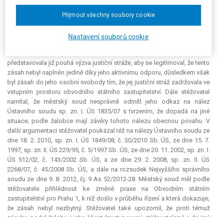
196/2008 Sb. ÚS, citovaného žalobcem.
Přijmout všechny soubory cookie
Proti uvedenému rozsudku podal žalobce (stěžovatel) kasační
stížnost. Vyjádřil nesouhlas se závěrem soudu, že k zásahu do jeho
Nastavení souborů cookie
práva na informační sebeurčení nedošlo, jelikož justiční stráž mu
nakonec umožnila podání učinit. Stěžovatel poukázal na to, že zásah
představovala již pouhá výzva justiční stráže, aby se legitimoval, že tento
zásah nebyl naplněn jedině díky jeho aktivnímu odporu, důsledkem však
byl zásah do jeho osobní svobody tím, že jej justiční stráž zadržovala ve
vstupním prostoru obvodního státního zastupitelství. Dále stěžovatel
namítal, že městský soud nesprávně odmítl jeho odkaz na nález
Ústavního soudu sp. zn. I. ÚS 1835/07 s tvrzením, že dopadá na jiné
situace; podle žalobce mají závěry tohoto nálezu obecnou povahu. V
další argumentaci stěžovatel poukázal též na nálezy Ústavního soudu ze
dne 18. 2. 2010, sp. zn. I. ÚS 1849/08, č. 30/2010 Sb. ÚS, ze dne 15. 7.
1997, sp. zn. II. ÚS 229/95, č. 5/1997 Sb. ÚS, ze dne 20. 11. 2002, sp. zn. I.
ÚS 512/02, č. 143/2002 Sb. ÚS, a ze dne 29. 2. 2008, sp. zn. II. ÚS
2268/07, č. 45/2008 Sb. ÚS, a dále na rozsudek Nejvyššího správního
soudu ze dne 9. 8. 2012, čj. 9 As 52/2012-28. Městský soud měl podle
stěžovatele přihlédnout ke změně praxe na Obvodním státním
zastupitelství pro Prahu 1, k níž došlo v průběhu řízení a která dokazuje,
že zásah nebyl nezbytný. Stěžovatel také upozornil, že proti témuž