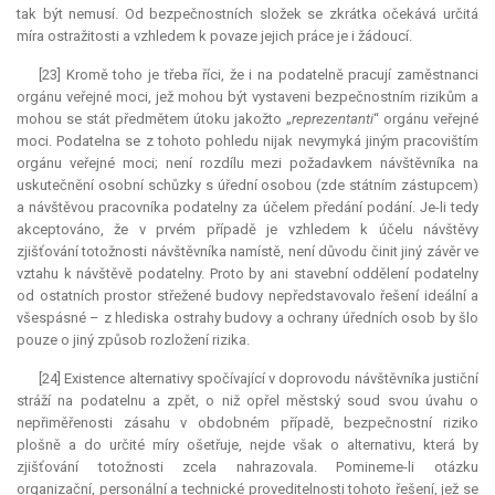
tak být nemusí. Od bezpečnostních složek se zkrátka očekává určitá
míra ostražitosti a vzhledem k povaze jejich práce je i žádoucí.
[23] Kromě toho je třeba říci, že i na podatelně pracují zaměstnanci
orgánu veřejné moci, jež mohou být vystaveni bezpečnostním rizikům a
mohou se stát předmětem útoku jakožto „
reprezentanti
“ orgánu veřejné
moci. Podatelna se z tohoto pohledu nijak nevymyká jiným pracovištím
orgánu veřejné moci; není rozdílu mezi požadavkem návštěvníka na
uskutečnění osobní schůzky s úřední osobou (zde státním zástupcem)
a návštěvou pracovníka podatelny za účelem předání podání. Je-li tedy
akceptováno, že v prvém případě je vzhledem k účelu návštěvy
zjišťování totožnosti návštěvníka namístě, není důvodu činit jiný závěr ve
vztahu k návštěvě podatelny. Proto by ani stavební oddělení podatelny
od ostatních prostor střežené budovy nepředstavovalo řešení ideální a
všespásné – z hlediska ostrahy budovy a ochrany úředních osob by šlo
pouze o jiný způsob rozložení rizika.
[24] Existence alternativy spočívající v doprovodu návštěvníka justiční
stráží na podatelnu a zpět, o niž opřel městský soud svou úvahu o
nepřiměřenosti zásahu v obdobném případě, bezpečnostní riziko
plošně a do určité míry ošetřuje, nejde však o alternativu, která by
zjišťování totožnosti zcela nahrazovala. Pomineme-li otázku
organizační, personální a technické proveditelnosti tohoto řešení, jež se