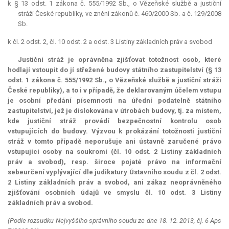
k § 13 odst. 1 zákona č. 555/1992 Sb., o Vězeňské službě a justiční
stráži České republiky, ve znění zákonů č. 460/2000 Sb. a č. 129/2008
Sb.
k čl. 2 odst. 2, čl. 10 odst. 2 a odst. 3 Listiny základních práv a svobod
Justiční stráž je oprávněna zjišťovat totožnost osob, které
hodlají vstoupit do jí střežené budovy státního zastupitelství (§ 13
odst. 1 zákona č. 555/1992 Sb., o Vězeňské službě a justiční stráži
České republiky), a to i v případě, že deklarovaným účelem vstupu
je osobní předání písemnosti na úřední podatelně státního
zastupitelství, jež je dislokována v útrobách budovy, tj. za místem,
kde justiční stráž provádí bezpečnostní kontrolu osob
vstupujících do budovy. Výzvou k prokázání totožnosti justiční
stráž v tomto případě neporušuje ani ústavně zaručené právo
vstupující osoby na soukromí (čl. 10 odst. 2 Listiny základních
práv a svobod), resp. široce pojaté právo na informační
sebeurčení vyplývající dle judikatury Ústavního soudu z čl. 2 odst.
2 Listiny základních práv a svobod, ani zákaz neoprávněného
zjišťování osobních údajů ve smyslu čl. 10 odst. 3 Listiny
základních práv a svobod.
(Podle rozsudku Nejvyššího správního soudu ze dne 18. 12. 2013, čj. 6 Aps