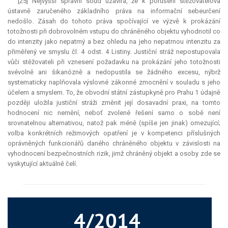
[25] Nejvyšší správní soud uzavírá, že k porušení stěžovatelova
ústavně zaručeného základního práva na informační sebeurčení
nedošlo. Zásah do tohoto práva spočívající ve výzvě k prokázání
totožnosti při dobrovolném vstupu do chráněného objektu vyhodnotil co
do intenzity jako nepatrný a bez ohledu na jeho nepatrnou intenzitu za
přiměřený ve smyslu čl. 4 odst. 4 Listiny. Justiční stráž nepostupovala
vůči stěžovateli při vznesení požadavku na prokázání jeho totožnosti
svévolně ani šikanózně a nedopustila se žádného excesu, nýbrž
systematicky naplňovala výslovné zákonné zmocnění v souladu s jeho
účelem a smyslem. To, že obvodní státní zástupkyně pro Prahu 1 údajně
později uložila justiční stráži změnit její dosavadní praxi, na tomto
hodnocení nic nemění, neboť zvolené řešení samo o sobě není
srovnatelnou alternativou, natož pak méně (spíše jen jinak) omezující;
volba konkrétních režimových opatření je v kompetenci příslušných
oprávněných funkcionářů daného chráněného objektu v závislosti na
vyhodnocení bezpečnostních rizik, jimž chráněný objekt a osoby zde se
vyskytující aktuálně čelí.