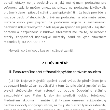
položil otázky, co je podatelnou a jaký má význam podatelna pro
veřejnost, zda je možno omezovat přístup na podatelnu jakéhokoliv
orgánu (v daném případě státního zastupitelství) tím, že bude prováděna
lustrace osob přistupujících právě na podatelnu, a zda může vůbec
lustrace osob přistupujících na podatelnu orgánu a zaznamenání
osobních údajů takovýchto osob nějakým způsobem přispět k zajištění
pořádku a bezpečnosti v budově. Stěžovatel měl za to, že uvedené
otázky zodpověděl uspokojivě městský soud ve výše citovaném
rozsudku čj. 8 A 273/2011-67.
Nejvyšší správní soud kasační stížnost zamítl.
Z ODŮVODNĚNÍ:
III. Posouzení kasační stížnosti Nejvyšším správním soudem
(...) [10] Nejprve Nejvyšší správní soud uvádí, že předmětem jeho
posouzení bude zásah spočívající v tom, že příslušníci justiční stráže
vyzvali stěžovatele, který vstoupil do budovy Obvodního státního
zastupitelství pro Prahu 1, aby jim předložil doklad totožnosti.
Předmětem zkoumání nemůže být tvrzené omezení stěžovatelovy
osobní svobody spočívající v tom, že mu justiční stráž fyzicky zabránila,