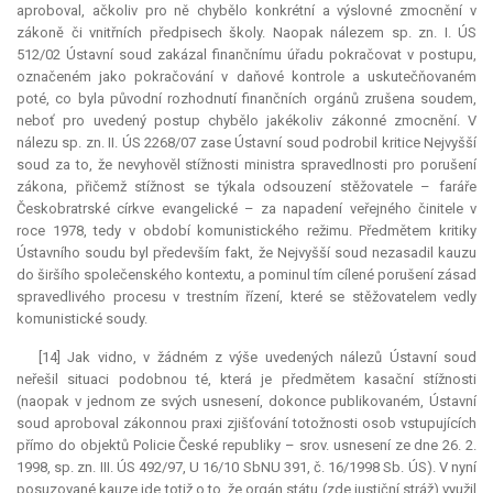
aproboval, ačkoliv pro ně chybělo konkrétní a výslovné zmocnění v
zákoně či vnitřních předpisech školy. Naopak nálezem sp. zn. I. ÚS
512/02 Ústavní soud zakázal finančnímu úřadu pokračovat v postupu,
označeném jako pokračování v daňové kontrole a uskutečňovaném
poté, co byla původní rozhodnutí finančních orgánů zrušena soudem,
neboť pro uvedený postup chybělo jakékoliv zákonné zmocnění. V
nálezu sp. zn. II. ÚS 2268/07 zase Ústavní soud podrobil kritice Nejvyšší
soud za to, že nevyhověl stížnosti ministra spravedlnosti pro porušení
zákona, přičemž stížnost se týkala odsouzení stěžovatele – faráře
Českobratrské církve evangelické – za napadení veřejného činitele v
roce 1978, tedy v období komunistického režimu. Předmětem kritiky
Ústavního soudu byl především fakt, že Nejvyšší soud nezasadil kauzu
do širšího společenského kontextu, a pominul tím cílené porušení zásad
spravedlivého procesu v trestním řízení, které se stěžovatelem vedly
komunistické soudy.
[14] Jak vidno, v žádném z výše uvedených nálezů Ústavní soud
neřešil situaci podobnou té, která je předmětem kasační stížnosti
(naopak v jednom ze svých usnesení, dokonce publikovaném, Ústavní
soud aproboval zákonnou praxi zjišťování totožnosti osob vstupujících
přímo do objektů Policie České republiky – srov. usnesení ze dne 26. 2.
1998, sp. zn. III. ÚS 492/97, U 16/10 SbNU 391, č. 16/1998 Sb. ÚS). V nyní
posuzované kauze jde totiž o to, že orgán státu (zde justiční stráž) využil