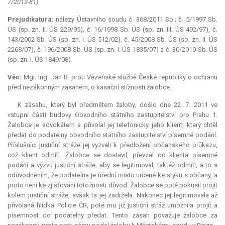
7/2013-81)
Prejudikatura:
nálezy Ústavního soudu č. 368/2011 Sb.; č. 5/1997 Sb.
ÚS (sp. zn. II. ÚS 229/95), č. 16/1998 Sb. ÚS (sp. zn. III. ÚS 492/97), č.
143/2002 Sb. ÚS (sp. zn. I. ÚS 512/02), č. 45/2008 Sb. ÚS (sp. zn. II. ÚS
2268/07), č. 196/2008 Sb. ÚS (sp. zn. I. ÚS 1835/07) a č. 30/2010 Sb. ÚS
(sp. zn. I. ÚS 1849/08).
Věc:
Mgr. Ing. Jan B. proti Vězeňské službě České republiky o ochranu
před nezákonným zásahem, o kasační stížnosti žalobce.
K zásahu, který byl předmětem žaloby, došlo dne 22. 7. 2011 ve
vstupní části budovy Obvodního státního zastupitelství pro Prahu 1.
Žalobce je advokátem a přivolal jej telefonicky jeho
klient
, který chtěl
předat do podatelny obvodního státního zastupitelství písemné podání.
Příslušníci justiční stráže jej vyzvali k předložení občanského průkazu,
což
klient
odmítl. Žalobce se dostavil, převzal od klienta písemné
podání a výzvu justiční stráže, aby se legitimoval, taktéž odmítl, a to s
odůvodněním, že podatelna je úřední místo určené ke styku s občany, a
proto není ke zjišťování totožnosti důvod. Žalobce se poté pokusil projít
kolem justiční stráže, avšak ta jej zadržela. Nakonec jej legitimovala až
přivolaná hlídka Policie ČR, poté mu již justiční stráž umožnila projít a
písemnost do podatelny předat. Tento zásah považuje žalobce za