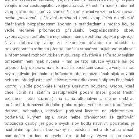
veřejné moci zastupujícího veřejnou žalobu v trestním řízení) musí mít
vstupující osoba nutně výrazně snížené očekávání ve vztahu k zachování
svého „
soukromí
“; zjišťování totožnosti osob vstupujících do objektů
chráněných bezpečnostním sborem je standardním a možno říci, že
vedle viditelné přítomnosti příslušníků bezpečnostního sboru
vykonávajících ostrahu tím nejmenším, čím se ostraha objektu projevuje.
Navíc, dobrovolný vstup ze zákonného důvodu do objektu s
bezpečnostním režimem předpokládá na straně vstupující osoby aktivní
a informované rozhodnutí; ke vstupu, resp. návštěvě a s tím souvisejícím
omezením není nijak nucena – tím se tato situace výrazně liší od
případů, kdy do práva na informační sebeurčení zasahuje veřejná moc
svým aktivním jednáním a dotčená osoba nemůže zásah nijak odvrátit
nebo mu předejít (viz např. stěžovatelem odkazované případy finančních
kontrol v sídle podnikatele řešené Ústavním soudem). Osoba, která
chce učinit na státním zastupitelství podání (např. podat trestní
oznámení nebo stížnost) má sama alternativní a stejně efektivní
možnosti k dosažení úředního prahu orgánu veřejné moci (doručování
datovou schránkou, držitelem poštovní licence, na elektronickou
podatelnu, kurýrem atp.). Navíc nelze přehlédnout, že zjišťování
totožnosti osoby, jež podle svých slov hodlá navštívit podatelnu, je
neutrálním opatřením bez vazby na existenci nebo dokonce obsah
samotného podání neseného do podatelny. Výzva k prokázání