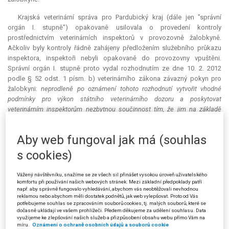
Krajská veterinární správa pro Pardubický kraj (dále jen "správní
orgán I. stupně") opakovaně usilovala o provedení kontroly
prostřednictvím veterinárních inspektorů v provozovně žalobkyně.
Ačkoliv byly kontroly řádně zahájeny předložením služebního průkazu
inspektora, inspektoři nebyli opakovaně do provozovny vpuštěni.
Správní orgán I. stupně proto vydal rozhodnutím ze dne 10. 2. 2012
podle § 52 odst. 1 písm. b) veterinárního zákona závazný pokyn pro
žalobkyni:
neprodleně po oznámení tohoto rozhodnutí vytvořit vhodné
podmínky pro výkon státního veterinárního dozoru a poskytovat
veterinárním inspektorům nezbytnou součinnost tím, že jim na základě
předložení služebních průkazů umožní přístup do potravinářského podniku
.
Výrokem II. správní orgán I. stupně vyloučil odkladný účinek odvolání
Aby web fungoval jak má (souhlas
proti tomuto rozhodnutí dle § 85 odst. 2 písm. a) správního řádu.
s cookies)
Žalobkyně podala proti rozhodnutí správního orgánu I. stupně
odvolání, které žalovaná svým rozhodnutím ze dne 3. 9. 2012 zamítla.
Vážený návštěvníku, snažíme se ze všech sil přinášet vysokou úroveň uživatelského
komfortu při používání našich webových stránek. Mezi základní předpoklady patří
Proti rozhodnutí žalované podala žalobkyně žalobu u Krajského
např. aby správně fungovalo vyhledávání, abychom vás neobtěžovali nevhodnou
soudu v Hradci Králové, pobočky v Pardubicích, který ji rozsudkem ze
reklamou nebo abychom měli dostatek podnětů, jak web vylepšovat. Proto od Vás
potřebujeme souhlas se zpracováním souborů cookies, tj. malých souborů, které se
dne 22. 5. 2013, čj. 52 A 59/2012-122, zamítl.
dočasně ukládají ve vašem prohlížeči. Předem děkujeme za udělení souhlasu. Data
využijeme ke zlepšování našich služeb a přizpůsobení obsahu webu přímo Vám na
Žalobkyně (stěžovatelka) napadla tento rozsudek kasační stížností,
míru.
Oznámení o ochraně osobních údajů a souborů cookie