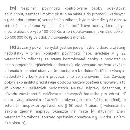
[39] Nesplnění povinnosti kontrolované osoby poskytovat
součinnost, zejména umožnit přístup na místa a do prostorů uvedených
v § 53 odst. 1 písm. a) veterinárního zákona, bylo možné dle § 53 odst. 4
veterinárního zákona vynutit uložením pořádkové pokuty, kterou bylo
možné uložit do výše 100 000 Kč, a to i opakovaně, maximálně celkem
do 500 000 Kč (§ 53 odst. 7 citovaného zákona).
[40] Závazný pokyn lze vydat, jestliže jsou při výkonu dozoru zjištěny
nedostatky v plnění konkrétní povinnosti (např. uvedené v § 22
veterinárního zákona) ze strany kontrolované osoby a nepostačuje
samo projednání zjištěných nedostatků, ale vyvstane potřeba zavázat
adresáta konkrétně stanoveným postupem k odstranění těchto věcných
nedostatků v konkrétním provozu, a to ve stanovené lhůtě. Závazný
pokyn jako institut představuje obdobu "
uložení opatření k nápravě
", a to
již kontrolou zjištěných nedostatků. Nelze-li nápravy dosáhnout, z
důvodu závažnosti či naléhavosti nebezpečí hrozícího pro zdraví lidí
nebo zvířat, uložením závazného pokynu (jako mírnějšího opatření), je
veterinární inspektor oprávněn dle § 53 odst. 1 písm. f) veterinárního
zákona zjednat nápravu okamžitě na místě [v aktuálním znění
veterinárního zákona jsou tato oprávnění obsažena v § 53 odst. 1 písm.
a) a písm. b)].