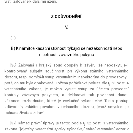
vrátil žalované k dalšímu řízení.
Z ODŮVODNĚNÍ:
V.
(...)
B) K námitce kasační stížnosti týkající se nezákonnosti nebo
nicotnosti závazného pokynu
[36] Žalovaná i krajský soud dospěly k závěru, že neposkytuje-li
kontrolovaný subjekt součinnost při výkonu státního veterinárního
dozoru, resp. odmítá-li vstup veterinárním inspektorům do provozovny i
poté, co mu byla opakovaně uložena pořádková pokuta dle § 53 odst. 4
veterinárního zákona, je možno vynutit vstup za účelem provedení
kontroly závazným pokynem, a deklarovat tak povinnost danou
zákonem rozhodnutím, které je exekučně vykonatelné. Tento postup
zdůvodnily zvláštní povahou veterinárního dozoru, jehož smyslem je
ochrana života a zdraví.
[37] Rámec právní úpravy je tento: podle § 52 odst. 1 veterinárního
zákona "[o]
rgány veterinární správy vykonávají státní veterinární dozor v