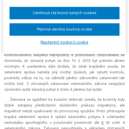
v níž mimo jiné namítla, že vydání tzv. závazného pokynu představuje
nezákonný způsob vytvoření podmínky pro provedení kontroly v
Zamítnout vše kromě nutných cookies
provozovně stěžovatelky. Povinnost součinnosti je stanovena přímo ve
veterinárním zákoně a lze ji vynutit jen zákonem stanovenými prostředky,
tzn. pouze ukládáním pořádkové pokuty dle § 53 odst. 7 téhož zákona,
Přijmout všechny soubory cookie
a to i opakovaně. Veterinární zákon nestanoví, že si příslušný orgán
veterinární správy může vynutit splnění této povinnosti jinak. Extenzivní
Nastavení souborů cookie
výklad krajského soudu (a žalované i správního orgánu I. stupně) k § 52
odst. 1 písm. b) veterinárního zákona byl dle stěžovatelky ve vztahu ke
kontrolovanému subjektu nepřípustný a protiústavní. Stěžovatelka se
domnívala, že závazný pokyn ze dne 10. 2. 2012 byl právním aktem
nicotným. K uvedenému dále dodala, že závěr krajského soudu, že
veterinární správa neměla jiný možný způsob, jak vynutit kontrolu,
postrádá odkaz na to, na základě jakého zákonného ustanovení tak
mohla činit. Z citovaných ustanovení veterinárního zákona nevyplývá
oprávnění vydat závazný pokyn k účelu, k jakému byl vydán.
Žalovaná ve vyjádření ke kasační stížnosti uvedla, že kontroly byly
řádně zahájeny předložením služebního průkazu inspektora, ale
inspektoři nebyli opakovaně do provozovny vpuštěni. Proto přistoupila
krajská veterinární správa k vydání závazného pokynu k odstranění
nedostatku spočívajícího v porušování povinnosti dle § 53 odst. 4
veterinárního zákona. Žalovaná nesouhlasila s výkladem dotčených