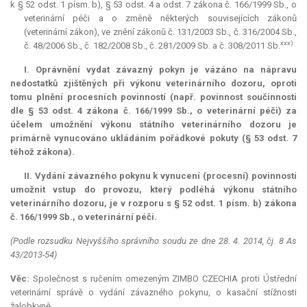
k § 52 odst. 1 písm. b), § 53 odst. 4 a odst. 7 zákona č. 166/1999 Sb., o
veterinární péči a o změně některých souvisejících zákonů
(veterinární zákon), ve znění zákonů č. 131/2003 Sb., č. 316/2004 Sb.,
xxx)
č. 48/2006 Sb., č. 182/2008 Sb., č. 281/2009 Sb. a č. 308/2011 Sb.
I. Oprávnění vydat závazný pokyn je vázáno na nápravu
nedostatků zjištěných při výkonu veterinárního dozoru, oproti
tomu plnění procesních povinností (např. povinnost součinnosti
dle § 53 odst. 4 zákona č. 166/1999 Sb., o veterinární péči) za
účelem umožnění výkonu státního veterinárního dozoru je
primárně vynucováno ukládáním pořádkové pokuty (§ 53 odst. 7
téhož zákona).
II. Vydání závazného pokynu k vynucení (procesní) povinnosti
umožnit vstup do provozu, který podléhá výkonu státního
veterinárního dozoru, je v rozporu s § 52 odst. 1 písm. b) zákona
č. 166/1999 Sb., o veterinární péči.
(Podle rozsudku Nejvyššího správního soudu ze dne 28. 4. 2014, čj. 8 As
43/2013-54)
Věc:
Společnost s ručením omezeným ZIMBO CZECHIA proti Ústřední
veterinární správě o vydání závazného pokynu, o kasační stížnosti
žalobkyně.