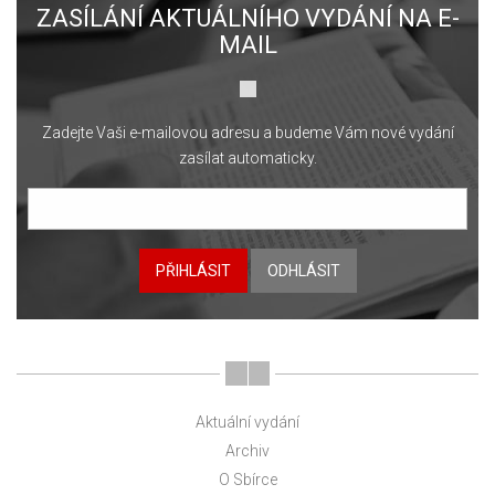
ZASÍLÁNÍ AKTUÁLNÍHO VYDÁNÍ NA E-
MAIL
Zadejte Vaši e-mailovou adresu a budeme Vám nové vydání
zasílat automaticky.
PŘIHLÁSIT
ODHLÁSIT
Aktuální vydání
Archiv
O Sbírce