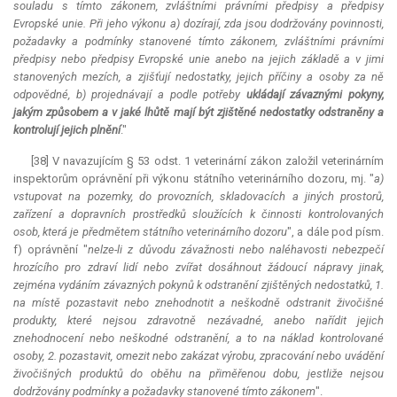
souladu s tímto zákonem, zvláštními právními předpisy a předpisy
Evropské unie. Při jeho výkonu a) dozírají, zda jsou dodržovány povinnosti,
požadavky a podmínky stanovené tímto zákonem, zvláštními právními
předpisy nebo předpisy Evropské unie anebo na jejich základě a v jimi
stanovených mezích, a zjišťují nedostatky, jejich příčiny a osoby za ně
odpovědné, b) projednávají a podle potřeby
ukládají závaznými pokyny,
jakým způsobem a v jaké lhůtě mají být zjištěné nedostatky odstraněny a
kontrolují jejich plnění
."
[38] V navazujícím § 53 odst. 1 veterinární zákon založil veterinárním
inspektorům oprávnění při výkonu státního veterinárního dozoru, mj. "
a)
vstupovat na pozemky, do provozních, skladovacích a jiných prostorů,
zařízení a dopravních prostředků sloužících k činnosti kontrolovaných
osob, která je předmětem státního veterinárního dozoru
", a dále pod písm.
f) oprávnění "
nelze-li z důvodu závažnosti nebo naléhavosti nebezpečí
hrozícího pro zdraví lidí nebo zvířat dosáhnout žádoucí nápravy jinak,
zejména vydáním závazných pokynů k odstranění zjištěných nedostatků, 1.
na místě pozastavit nebo znehodnotit a neškodně odstranit živočišné
produkty, které nejsou zdravotně nezávadné, anebo nařídit jejich
znehodnocení nebo neškodné odstranění, a to na náklad kontrolované
osoby, 2. pozastavit, omezit nebo zakázat výrobu, zpracování nebo uvádění
živočišných produktů do oběhu na přiměřenou dobu, jestliže nejsou
dodržovány podmínky a požadavky stanovené tímto zákonem
".