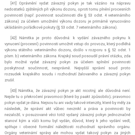
[41] Oprávnění vydat závazný pokyn je tak vázáno na nápravu
nedostatků zjištěných při výkonu dozoru, oproti tomu plnění procesních
povinností (např. povinnost součinnosti dle § 53 odst. 4 veterinárního
zákona) za účelem umožnění výkonu dozoru je primárně vynucováno
ukládáním pořádkové pokuty (§ 53 odst. 7 veterinárního zákona).
[42] Námitka je proto důvodná: k vydání závazného pokynu k
vynucení (procesní) povinnosti umožnit vstup do provozu, který podléhá
výkonu státního veterinárního dozoru, došlo v rozporu s § 52 odst. 1
písm. b) veterinárního zákona. Krajský soud posoudil právní otázku, zda
bylo možné vydat závazný pokyn za účelem splnění povinnosti
poskytnout součinnost, nesprávně. Nejvyšší správní soud proto
rozsudek krajského soudu i rozhodnutí žalovaného a závazný pokyn
zrušil.
[43] Námitka, že závazný pokyn je akt nicotný, ale důvodná není.
Nejde tu o překročení pravomoci (které by paakt způsobilo); pravomoc
pokyn vydat je dána. Nejsou tu ani vady takové intenzity, které by měly za
následek, že správní akt vůbec nevznikl a práva a povinnosti by
nezaložil; v posuzované věci totiž vydaný závazný pokyn jednoznačně
stanoví kým a vůči komu byl vydán, důvod, který k jeho vydání vedl,
splňuje i obecné formální náležitosti rozhodnutí správního orgánu.
Orgány veterinární správy ale mohou vydat takový pokyn za jiných