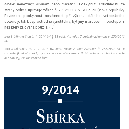
hrozí-li nebezpečí osobám nebo majetku
". Poskytnutí součinnosti ze
strany policie upravuje zákon č. 273/2008 Sb., o Policii České republiky.
Povinnost poskytnout součinnost při výkonu státního veterinárního
dozoru je tak bezprostředně vynutitelná, byť jiným procesním postupem,
než který žalovaná použila. (...)
xxx)
S účinností od 1. 1. 2014 byl § 53 odst. 4 a odst. 7 změněn zákonem č. 279/2013
Sb.
xxx)
S účinností od 1. 1. 2014 byl tento zákon zrušen zákonem č. 255/2012 Sb., o
kontrole (kontrolní řád); nyní se úprava obsažená v § 26 zákona o státní kontrole
nachází v § 28 kontrolního řádu.