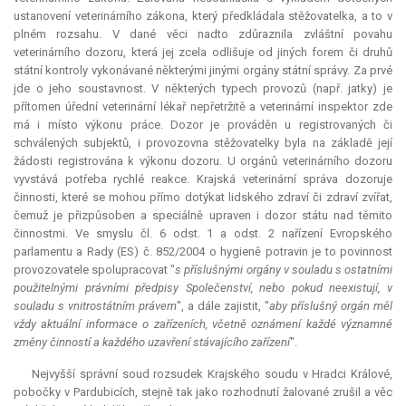
ustanovení veterinárního zákona, který předkládala stěžovatelka, a to v
plném rozsahu. V dané věci nadto zdůraznila zvláštní povahu
veterinárního dozoru, která jej zcela odlišuje od jiných forem či druhů
státní kontroly vykonávané některými jinými orgány státní správy. Za prvé
jde o jeho soustavnost. V některých typech provozů (např. jatky) je
přítomen úřední veterinární lékař nepřetržitě a veterinární inspektor zde
má i místo výkonu práce. Dozor je prováděn u registrovaných či
schválených subjektů, i provozovna stěžovatelky byla na základě její
žádosti registrována k výkonu dozoru. U orgánů veterinárního dozoru
vyvstává potřeba rychlé reakce. Krajská veterinární správa dozoruje
činnosti, které se mohou přímo dotýkat lidského zdraví či zdraví zvířat,
čemuž je přizpůsoben a speciálně upraven i dozor státu nad těmito
činnostmi. Ve smyslu čl. 6 odst. 1 a odst. 2 nařízení Evropského
parlamentu a Rady (ES) č. 852/2004 o hygieně potravin je to povinnost
provozovatele spolupracovat "
s příslušnými orgány v souladu s ostatními
použitelnými právními předpisy Společenství, nebo pokud neexistují, v
souladu s vnitrostátním právem
", a dále zajistit, "
aby příslušný orgán měl
vždy aktuální informace o zařízeních, včetně oznámení každé významné
změny činností a každého uzavření stávajícího zařízení
".
Nejvyšší správní soud rozsudek Krajského soudu v Hradci Králové,
pobočky v Pardubicích, stejně tak jako rozhodnutí žalované zrušil a věc