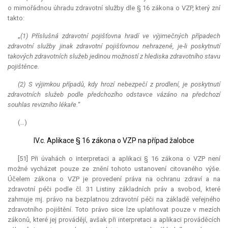
o mimořádnou úhradu zdravotní služby dle § 16 zákona o VZP, který zní
takto:
„
(1) Příslušná zdravotní pojišťovna hradí ve výjimečných případech
zdravotní služby jinak zdravotní pojišťovnou nehrazené, je-li poskytnutí
takových zdravotních služeb jedinou možností z hlediska zdravotního stavu
pojištěnce.
(2) S výjimkou případů, kdy hrozí nebezpečí z prodlení, je poskytnutí
zdravotních služeb podle předchozího odstavce vázáno na předchozí
souhlas revizního lékaře.
“
(…)
IV.c. Aplikace § 16 zákona o VZP na případ žalobce
[51] Při úvahách o interpretaci a aplikaci § 16 zákona o VZP není
možné vycházet pouze ze znění tohoto ustanovení citovaného výše.
Účelem zákona o VZP je provedení práva na ochranu zdraví a na
zdravotní péči podle čl. 31 Listiny základních práv a svobod, které
zahrnuje mj. právo na bezplatnou zdravotní péči na základě veřejného
zdravotního pojištění. Toto právo sice lze uplatňovat pouze v mezích
zákonů, které jej provádějí, avšak při interpretaci a aplikaci prováděcích