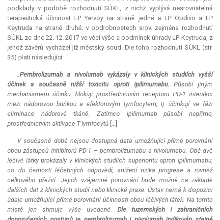
podklady v podobě rozhodnutí SÚKL, z nichž vyplývá nesrovnatelná
terapeutická účinnost LP Yervoy na straně jedné a LP Opdivo a LP
Keytruda na straně druhé; v podrobnostech srov. zejména rozhodnutí
SÚKL ze dne 22. 12. 2017 ve věci výše a podmínek úhrady LP Keytruda, z
jehož závěrů vycházel již městský soud. Dle toho rozhodnutí SÚKL (str.
35) platí následující:
„
Pembrolizumab a nivolumab vykázaly v klinických studiích vyšší
účinek a současně nižší toxicitu oproti ipilimumabu.
Působí jiným
mechanismem účinku, blokují prostřednictvím receptoru PD-1 interakci
mezi nádorovou buňkou a efektorovým lymfocytem, tj. účinkují ve fázi
eliminace nádorové tkáně. Zatímco ipilimumab působí nepřímo,
prostřednictvím aktivace T-lymfocytů
[…]
V současné době nejsou dostupná data umožňující přímé porovnání
obou zástupců inhibitorů PD-1 – pembrolizumabu a nivolumabu. Obě dvě
léčivé látky prokázaly v klinických studiích superioritu oproti ipilimumabu,
co do četnosti léčebných odpovědí, snížení rizika progrese a rovněž
celkového přežití. Jejich vzájemné porovnání bude možné na základě
dalších dat z klinických studií nebo klinické praxe. Ústav nemá k dispozici
údaje umožňující přímé porovnání účinnosti obou léčivých látek. Na tomto
místě jen shrnuje výše uvedené.
Dle tuzemských i zahraničních
doporučených postupů je pembrolizumab i nivolumab indikován stejné