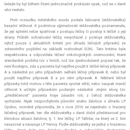
ledaže by byl během řízení jednoznačně prokázán opak, což se v dané
věci nestalo.
Proti rozsudku městského soudu podala žalovaná (stěžovatelka)
kasační stížnost. K podmínce výjimečnosti stěžovatelka poznamenala,
že její splnění nelze spatřovat v postupu léčby či postoji k léčbě z její
strany. Průběh schvalování léčby nevycházel z postoje stěžovatelky,
nýbrž pouze z aktuálních kritérií pro úhradu léčivých přípravků ze
zdravotního pojištění na základě rozhodnutí SÚKL. Tato kritéria byla
respektována a odpovídala léčení onkologických onemocnění, které
standardně probíhá tzv. v liniích, což lze zjednodušeně popsat tak, že
není lhostejno, zda u pacienta byl nejdříve použit k léčbě léčivý přípravek
A a následně po jeho případném selhání léčivý přípravek B, nebo byl
použit nejdříve přípravek B a po něm přípravek A. Některé léčivé
přípravky totiž mohou v těle pacienta vyvolat větší, nebo naopak menší
citlivost k určitým přípravkům podaným následně. Jinými slovy, tzv.
„předléčenost“ pacienta hraje zásadní roli, z čehož stěžovatelka
vycházela. Nijak nezpochybnila původní snahu žalobce o úhradu LP
Opdivo, nicméně připomněla, že v roce 2016 se nejednalo o hrazený
léčebný přípravek; ten dle stěžovatelky v dané době představoval pro
klinickou situaci žalobce, tj. 1. linii léčby, LP Tafinlar, na který ve 2. linii
navazoval a navazuje LP Yervoy. Podle stěžovatelky se jedná o hrazenou