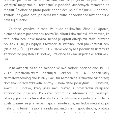
vyšetření magnetickou rezonancí v podobě vícečetných metastáz na
mozku. Žalobce se proto podle doporučení lékařů v říjnu 2017 podrobil
zákroku na gama noži, po němž bylo nutné bezodkladně rozhodnout o
navazující léčbě.
Žalobce vycházel z toho, že bude aplikována léčba LP Opdivo,
nicméně shora jmenovanou revizní lékařkou žalované byl informován, že
tato léčba není nově možná, neboť je oproti dřívějšímu stavu hrazena
pouze v 1. linii, jak vyplývá z rozhodnutí Státního úřadu pro kontrolu léčiv
(dále jen „SÚKL“) ze dne 21. 11. 2016 ve věci výše a podmínek úhrady ze
zdravotního pojištění LP Opdivo, u žalobce se však již jedná o léčbu ve 2.
linii.
V návaznosti na to se žalobce ve své žádosti podané dne 19. 10.
2017 prostřednictvím ošetřující lékařky, M. A., specialistky
dermatovenerologické kliniky Fakultní nemocnice Královské Vinohrady,
domáhal úhrady zdravotní služby – konkrétně poskytnutí LP Keytruda,
event. LP Opdivo, který jinak není hrazen z prostředků veřejného
zdravotního pojištění. Poukázal přitom na informace od ošetřující
lékařky, jakož i na lékařské studie a na informace výrobců, z nichž je
zcela zřejmé, že jiná léčba, např. chemoterapie, na léčbu metastáz po
melanomu téměř nezabírá a řada pacientů ji ani nepodstupuje, protože