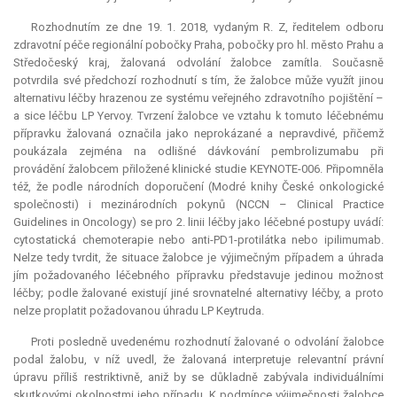
Rozhodnutím ze dne 19. 1. 2018, vydaným R. Z, ředitelem odboru
zdravotní péče regionální pobočky Praha, pobočky pro hl. město Prahu a
Středočeský kraj, žalovaná odvolání žalobce zamítla. Současně
potvrdila své předchozí rozhodnutí s tím, že žalobce může využít jinou
alternativu léčby hrazenou ze systému veřejného zdravotního pojištění –
a sice léčbu LP Yervoy. Tvrzení žalobce ve vztahu k tomuto léčebnému
přípravku žalovaná označila jako neprokázané a nepravdivé, přičemž
poukázala zejména na odlišné dávkování pembrolizumabu při
provádění žalobcem přiložené klinické studie KEYNOTE-006. Připomněla
též, že podle národních doporučení (Modré knihy České onkologické
společnosti) i mezinárodních pokynů (NCCN – Clinical Practice
Guidelines in Oncology) se pro 2. linii léčby jako léčebné postupy uvádí:
cytostatická chemoterapie nebo
anti
-PD1-protilátka nebo ipilimumab.
Nelze tedy tvrdit, že situace žalobce je výjimečným případem a úhrada
jím požadovaného léčebného přípravku představuje jedinou možnost
léčby; podle žalované existují jiné srovnatelné alternativy léčby, a proto
nelze proplatit požadovanou úhradu LP Keytruda.
Proti posledně uvedenému rozhodnutí žalované o odvolání žalobce
podal žalobu, v níž uvedl, že žalovaná interpretuje
relevantní
právní
úpravu příliš restriktivně, aniž by se důkladně zabývala individuálními
skutkovými okolnostmi jeho případu. K podmínce výjimečnosti žalobce