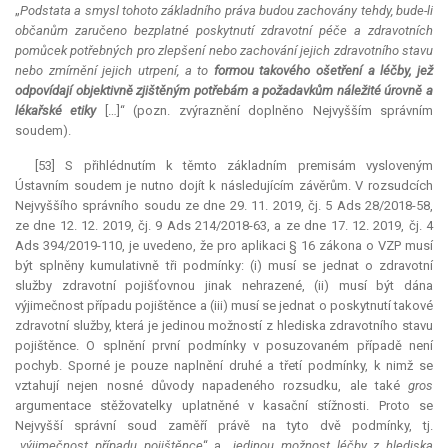
„
Podstata a smysl tohoto základního práva budou zachovány tehdy, bude-li
občanům zaručeno bezplatné poskytnutí zdravotní péče a zdravotních
pomůcek potřebných pro zlepšení nebo zachování jejich zdravotního stavu
nebo zmírnění jejich utrpení, a to
formou takového ošetření a léčby, jež
odpovídají objektivně zjištěným potřebám a požadavkům náležité úrovně a
lékařské etiky
[…]“ (pozn. zvýraznění doplněno Nejvyšším správním
soudem).
[53] S přihlédnutím k těmto základním premisám vysloveným
Ústavním soudem je nutno dojít k následujícím závěrům. V rozsudcích
Nejvyššího správního soudu ze dne 29. 11. 2019, čj. 5 Ads 28/2018-58,
ze dne 12. 12. 2019, čj. 9 Ads 214/2018-63, a ze dne 17. 12. 2019, čj. 4
Ads 394/2019-110, je uvedeno, že pro aplikaci § 16 zákona o VZP musí
být splněny kumulativně tři podmínky: (i) musí se jednat o zdravotní
služby zdravotní pojišťovnou jinak nehrazené, (ii) musí být dána
výjimečnost případu pojištěnce a (iii) musí se jednat o poskytnutí takové
zdravotní služby, která je jedinou možností z hlediska zdravotního stavu
pojištěnce. O splnění první podmínky v posuzovaném případě není
pochyb. Sporné je pouze naplnění druhé a třetí podmínky, k nimž se
vztahují nejen nosné důvody napadeného rozsudku, ale také
gros
argumentace stěžovatelky uplatněné v kasační stížnosti. Proto se
Nejvyšší správní soud zaměří právě na tyto dvě podmínky, tj.
„
výjimečnost případu pojištěnce
“ a „
jedinou možnost léčby z hlediska