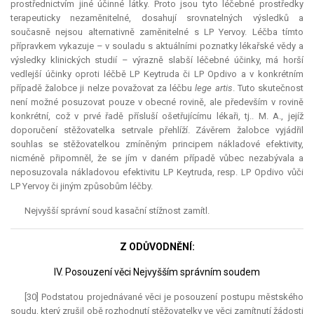
prostřednictvím jiné účinné látky. Proto jsou tyto léčebné prostředky
terapeuticky nezaměnitelné, dosahují srovnatelných výsledků a
současně nejsou alternativně zaměnitelné s LP Yervoy. Léčba tímto
přípravkem vykazuje – v souladu s aktuálními poznatky lékařské vědy a
výsledky klinických studií – výrazně slabší léčebné účinky, má horší
vedlejší účinky oproti léčbě LP Keytruda či LP Opdivo a v konkrétním
případě žalobce ji nelze považovat za léčbu
lege artis
. Tuto skutečnost
není možné posuzovat pouze v obecné rovině, ale především v rovině
konkrétní, což v prvé řadě přísluší ošetřujícímu lékaři, tj.. M. A., jejíž
doporučení stěžovatelka setrvale přehlíží. Závěrem žalobce vyjádřil
souhlas se stěžovatelkou zmíněným principem nákladové efektivity,
nicméně připomněl, že se jím v daném případě vůbec nezabývala a
neposuzovala nákladovou efektivitu LP Keytruda, resp. LP Opdivo vůči
LP Yervoy či jiným způsobům léčby.
Nejvyšší správní soud kasační stížnost zamítl.
Z ODŮVODNĚNÍ:
IV. Posouzení věci Nejvyšším správním soudem
[30] Podstatou projednávané věci je posouzení postupu městského
soudu, který zrušil obě rozhodnutí stěžovatelky ve věci zamítnutí žádosti