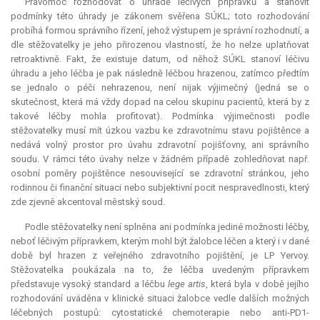
Pravomoc rozhodovat o úhradě léčivých přípravků a stanovit
podmínky této úhrady je zákonem svěřena SÚKL; toto rozhodování
probíhá formou správního řízení, jehož výstupem je správní rozhodnutí, a
dle stěžovatelky je jeho přirozenou vlastností, že ho nelze uplatňovat
retroaktivně. Fakt, že existuje datum, od něhož SÚKL stanoví léčivu
úhradu a jeho léčba je pak následně léčbou hrazenou, zatímco předtím
se jednalo o péči nehrazenou, není nijak výjimečný (jedná se o
skutečnost, která má vždy dopad na celou skupinu pacientů, která by z
takové léčby mohla profitovat). Podmínka výjimečnosti podle
stěžovatelky musí mít úzkou vazbu ke zdravotnímu stavu pojištěnce a
nedává volný prostor pro úvahu zdravotní pojišťovny, ani správního
soudu. V rámci této úvahy nelze v žádném případě zohledňovat např.
osobní poměry pojištěnce nesouvisející se zdravotní stránkou, jeho
rodinnou či finanční situaci nebo subjektivní pocit nespravedlnosti, který
zde zjevně akcentoval městský soud.
Podle stěžovatelky není splněna ani podmínka jediné možnosti léčby,
neboť léčivým přípravkem, kterým mohl být žalobce léčen a který i v dané
době byl hrazen z veřejného zdravotního pojištění, je LP Yervoy.
Stěžovatelka poukázala na to, že léčba uvedeným přípravkem
představuje vysoký standard a léčbu
lege artis
, která byla v době jejího
rozhodování uváděna v klinické situaci žalobce vedle dalších možných
léčebných postupů: cytostatické chemoterapie nebo
anti
-PD1-