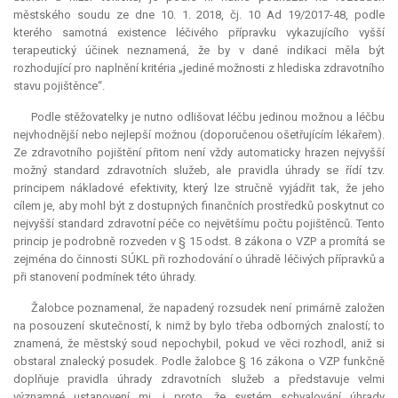
městského soudu ze dne 10. 1. 2018, čj. 10 Ad 19/2017-48, podle
kterého samotná existence léčivého přípravku vykazujícího vyšší
terapeutický účinek neznamená, že by v dané indikaci měla být
rozhodující pro naplnění kritéria „jediné možnosti z hlediska zdravotního
stavu pojištěnce“.
Podle stěžovatelky je nutno odlišovat léčbu jedinou možnou a léčbu
nejvhodnější nebo nejlepší možnou (doporučenou ošetřujícím lékařem).
Ze zdravotního pojištění přitom není vždy automaticky hrazen nejvyšší
možný standard zdravotních služeb, ale pravidla úhrady se řídí tzv.
principem nákladové efektivity, který lze stručně vyjádřit tak, že jeho
cílem je, aby mohl být z dostupných finančních prostředků poskytnut co
nejvyšší standard zdravotní péče co největšímu počtu pojištěnců. Tento
princip je podrobně rozveden v § 15 odst. 8 zákona o VZP a promítá se
zejména do činnosti SÚKL při rozhodování o úhradě léčivých přípravků a
při stanovení podmínek této úhrady.
Žalobce poznamenal, že napadený rozsudek není primárně založen
na posouzení skutečností, k nimž by bylo třeba odborných znalostí; to
znamená, že městský soud nepochybil, pokud ve věci rozhodl, aniž si
obstaral znalecký posudek. Podle žalobce § 16 zákona o VZP funkčně
doplňuje pravidla úhrady zdravotních služeb a představuje velmi
významné ustanovení mj. i proto, že systém schvalování úhrady