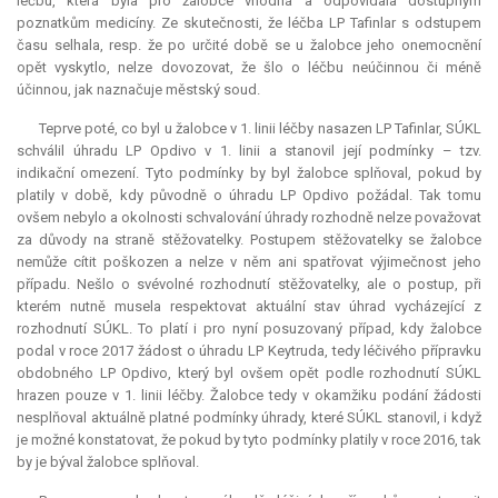
léčbu, která byla pro žalobce vhodná a odpovídala dostupným
poznatkům medicíny. Ze skutečnosti, že léčba LP Tafinlar s odstupem
času selhala, resp. že po určité době se u žalobce jeho onemocnění
opět vyskytlo, nelze dovozovat, že šlo o léčbu neúčinnou či méně
účinnou, jak naznačuje městský soud.
Teprve poté, co byl u žalobce v 1. linii léčby nasazen LP Tafinlar, SÚKL
schválil úhradu LP Opdivo v 1. linii a stanovil její podmínky – tzv.
indikační omezení. Tyto podmínky by byl žalobce splňoval, pokud by
platily v době, kdy původně o úhradu LP Opdivo požádal. Tak tomu
ovšem nebylo a okolnosti schvalování úhrady rozhodně nelze považovat
za důvody na straně stěžovatelky. Postupem stěžovatelky se žalobce
nemůže cítit poškozen a nelze v něm ani spatřovat výjimečnost jeho
případu. Nešlo o svévolné rozhodnutí stěžovatelky, ale o postup, při
kterém nutně musela respektovat aktuální stav úhrad vycházející z
rozhodnutí SÚKL. To platí i pro nyní posuzovaný případ, kdy žalobce
podal v roce 2017 žádost o úhradu LP Keytruda, tedy léčivého přípravku
obdobného LP Opdivo, který byl ovšem opět podle rozhodnutí SÚKL
hrazen pouze v 1. linii léčby. Žalobce tedy v okamžiku podání žádosti
nesplňoval aktuálně platné podmínky úhrady, které SÚKL stanovil, i když
je možné konstatovat, že pokud by tyto podmínky platily v roce 2016, tak
by je býval žalobce splňoval.