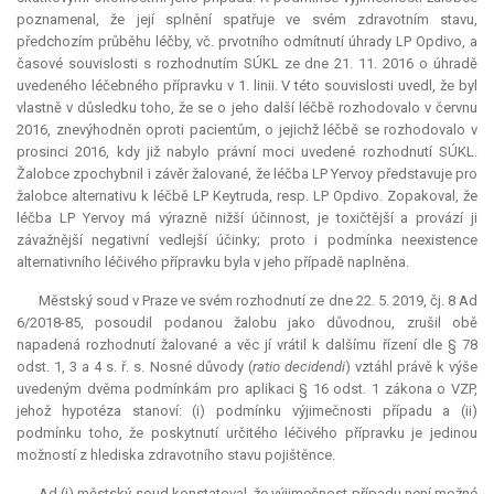
poznamenal, že její splnění spatřuje ve svém zdravotním stavu,
předchozím průběhu léčby, vč. prvotního odmítnutí úhrady LP Opdivo, a
časové souvislosti s rozhodnutím SÚKL ze dne 21. 11. 2016 o úhradě
uvedeného léčebného přípravku v 1. linii. V této souvislosti uvedl, že byl
vlastně v důsledku toho, že se o jeho další léčbě rozhodovalo v červnu
2016, znevýhodněn oproti pacientům, o jejichž léčbě se rozhodovalo v
prosinci 2016, kdy již nabylo právní moci uvedené rozhodnutí SÚKL.
Žalobce zpochybnil i závěr žalované, že léčba LP Yervoy představuje pro
žalobce alternativu k léčbě LP Keytruda, resp. LP Opdivo. Zopakoval, že
léčba LP Yervoy má výrazně nižší účinnost, je toxičtější a provází ji
závažnější negativní vedlejší účinky; proto i podmínka neexistence
alternativního léčivého přípravku byla v jeho případě naplněna.
Městský soud v Praze ve svém rozhodnutí ze dne 22. 5. 2019, čj. 8 Ad
6/2018-85, posoudil podanou žalobu jako důvodnou, zrušil obě
napadená rozhodnutí žalované a věc jí vrátil k dalšímu řízení dle § 78
odst. 1, 3 a 4 s. ř. s. Nosné důvody (
ratio decidendi
) vztáhl právě k výše
uvedeným dvěma podmínkám pro aplikaci § 16 odst. 1 zákona o VZP,
jehož hypotéza stanoví: (i) podmínku výjimečnosti případu a (ii)
podmínku toho, že poskytnutí určitého léčivého přípravku je jedinou
možností z hlediska zdravotního stavu pojištěnce.
Ad (i) městský soud konstatoval, že výjimečnost případu není možné