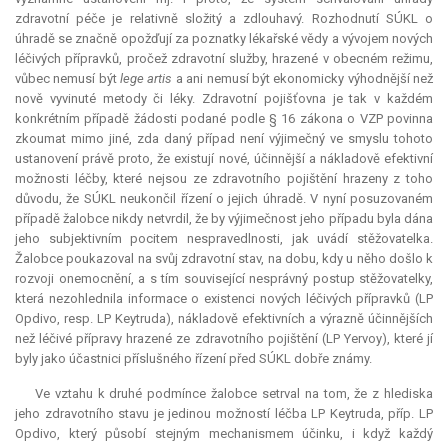
zdravotní péče je relativně složitý a zdlouhavý. Rozhodnutí SÚKL o
úhradě se značně opožďují za poznatky lékařské vědy a vývojem nových
léčivých přípravků, pročež zdravotní služby, hrazené v obecném režimu,
vůbec nemusí být
lege artis
a ani nemusí být ekonomicky výhodnější než
nově vyvinuté metody či léky. Zdravotní pojišťovna je tak v každém
konkrétním případě žádosti podané podle § 16 zákona o VZP povinna
zkoumat mimo jiné, zda daný případ není výjimečný ve smyslu tohoto
ustanovení právě proto, že existují nové, účinnější a nákladově efektivní
možnosti léčby, které nejsou ze zdravotního pojištění hrazeny z toho
důvodu, že SÚKL neukončil řízení o jejich úhradě. V nyní posuzovaném
případě žalobce nikdy netvrdil, že by výjimečnost jeho případu byla dána
jeho subjektivním pocitem nespravedlnosti, jak uvádí stěžovatelka.
Žalobce poukazoval na svůj zdravotní stav, na dobu, kdy u něho došlo k
rozvoji onemocnění, a s tím související nesprávný postup stěžovatelky,
která nezohlednila informace o existenci nových léčivých přípravků (LP
Opdivo, resp. LP Keytruda), nákladově efektivních a výrazně účinnějších
než léčivé přípravy hrazené ze zdravotního pojištění (LP Yervoy), které jí
byly jako účastnici příslušného řízení před SÚKL dobře známy.
Ve vztahu k druhé podmínce žalobce setrval na tom, že z hlediska
jeho zdravotního stavu je jedinou možností léčba LP Keytruda, příp. LP
Opdivo, který působí stejným mechanismem účinku, i když každý