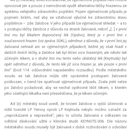
vyvozovat jen a pouze z nemožnosti využít alternativu léčby hrazenou ze
systému veřejného zdravotního pojištění. Pojem výjimečnosti případu je
pojmem širším, než aby se vztahoval výlučně ke zdravotnímu stavu
pojištěnce – zde: žalobce. V jeho případě lze výjimečnost shledat – a to
v postupu léčby žalobce z důvodu na straně žalované, neboť „[…]
v první
linii mu byl lékařem doporučený lék (Opdivo), který je v první linii v
současnosti hrazen (viz zpráva SÚKL), odmítnut z důvodu, že v první linii jej
žalovaná nehradí ani ve výjimečných případech, běžně jej však hradí v
dalších liniích léčby, a žalobce tak byl léčen sice hrazeným, ale nikoliv tak
účinným lékem, a v druhé linii mu tento nebo obdobný lék (Keytruda) byl
opět odmítnut z důvodu, že tento lék již sice hrazen je, ale pouze v první
linii
“ (bod 114. odůvodnění napadeného rozsudku). Podle městského
soudu se tak žalobce může cítit oprávněně postupem žalované
poškozen, v čemž lze spatřovat výjimečnost případu. Zcela jistě nelze
po žalobci požadovat, aby se nechal opětovně léčit lékem, o kterém
jeho ošetřující lékařka není přesvědčena, že je lékem účinným.
Ad (ii) městský soud uvedl, že tvrzení žalobce o vyšší účinnosti a
nižší toxicitě LP Yervoy oproti LP Keytruda nebylo možno označit za
„neprokázané a nepravdivé“, jako to učinila žalovaná s odkazem na
odlišné dávkování užité v klinické studii KEYNOTE-006. Dle názoru
městského soudu musely být žalované v době rozhodování o odvolání