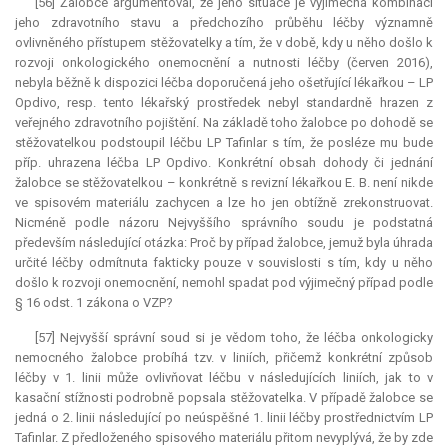
[56] Žalobce argumentoval, že jeho situace je výjimečná kombinací
jeho zdravotního stavu a předchozího průběhu léčby významně
ovlivněného přístupem stěžovatelky a tím, že v době, kdy u něho došlo k
rozvoji onkologického onemocnění a nutnosti léčby (červen 2016),
nebyla běžně k dispozici léčba doporučená jeho ošetřující lékařkou – LP
Opdivo, resp. tento lékařský prostředek nebyl standardně hrazen z
veřejného zdravotního pojištění. Na základě toho žalobce po dohodě se
stěžovatelkou podstoupil léčbu LP Tafinlar s tím, že posléze mu bude
příp. uhrazena léčba LP Opdivo. Konkrétní obsah dohody či jednání
žalobce se stěžovatelkou – konkrétně s revizní lékařkou E. B. není nikde
ve spisovém materiálu zachycen a lze ho jen obtížně zrekonstruovat.
Nicméně podle názoru Nejvyššího správního soudu je podstatná
především následující otázka: Proč by případ žalobce, jemuž byla úhrada
určité léčby odmítnuta fakticky pouze v souvislosti s tím, kdy u něho
došlo k rozvoji onemocnění, nemohl spadat pod výjimečný případ podle
§ 16 odst. 1 zákona o VZP?
[57] Nejvyšší správní soud si je vědom toho, že léčba onkologicky
nemocného žalobce probíhá tzv. v liniích, přičemž konkrétní způsob
léčby v 1. linii může ovlivňovat léčbu v následujících liniích, jak to v
kasační stížnosti podrobně popsala stěžovatelka. V případě žalobce se
jedná o 2. linii následující po neúspěšné 1. linii léčby prostřednictvím LP
Tafinlar. Z předloženého spisového materiálu přitom nevyplývá, že by zde