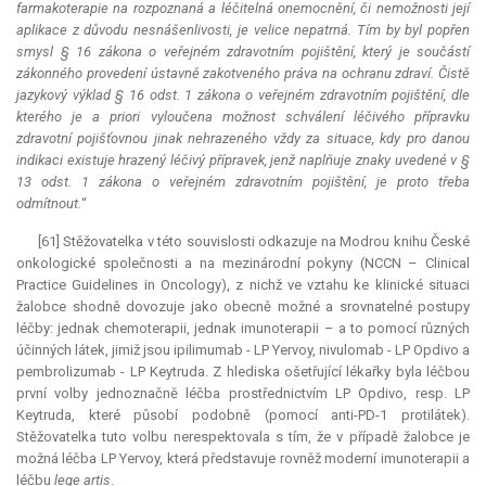
farmakoterapie na rozpoznaná a léčitelná onemocnění, či nemožnosti její
aplikace z důvodu nesnášenlivosti, je velice nepatrná. Tím by byl popřen
smysl § 16 zákona o veřejném zdravotním pojištění, který je součástí
zákonného provedení ústavně zakotveného práva na ochranu zdraví. Čistě
jazykový výklad § 16 odst. 1 zákona o veřejném zdravotním pojištění, dle
kterého je
a priori
vyloučena možnost schválení léčivého přípravku
zdravotní pojišťovnou jinak nehrazeného vždy za situace, kdy pro danou
indikaci existuje hrazený léčivý přípravek, jenž naplňuje znaky uvedené v §
13 odst. 1 zákona o veřejném zdravotním pojištění, je proto třeba
odmítnout.
“
[61] Stěžovatelka v této souvislosti odkazuje na Modrou knihu České
onkologické společnosti a na mezinárodní pokyny (NCCN – Clinical
Practice Guidelines in Oncology), z nichž ve vztahu ke klinické situaci
žalobce shodně dovozuje jako obecně možné a srovnatelné postupy
léčby: jednak chemoterapii, jednak imunoterapii – a to pomocí různých
účinných látek, jimiž jsou ipilimumab - LP Yervoy, nivulomab - LP Opdivo a
pembrolizumab - LP Keytruda. Z hlediska ošetřující lékařky byla léčbou
první volby jednoznačně léčba prostřednictvím LP Opdivo, resp. LP
Keytruda, které působí podobně (pomocí
anti
-PD-1 protilátek).
Stěžovatelka tuto volbu nerespektovala s tím, že v případě žalobce je
možná léčba LP Yervoy, která představuje rovněž moderní imunoterapii a
léčbu
lege artis
.