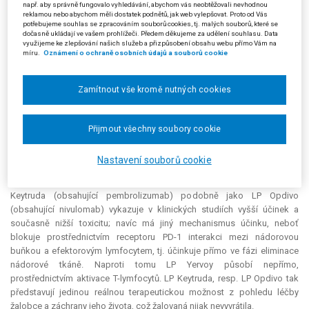
být do doby ukončení hodnocení ze strany SÚKL hrazena imunoterapie
např. aby správně fungovalo vyhledávání, abychom vás neobtěžovali nevhodnou
reklamou nebo abychom měli dostatek podnětů, jak web vylepšovat. Proto od Vás
protilátkami proti PD1 receptoru – LP Opdivo ve 3. linii, po selhání
potřebujeme souhlas se zpracováním souborů cookies, tj. malých souborů, které se
hrazené cílené léčby BRAF inhibitory – LP Tafinlar (v 1. linii) a po selhání
dočasně ukládají ve vašem prohlížeči. Předem děkujeme za udělení souhlasu. Data
využijeme ke zlepšování našich služeb a přizpůsobení obsahu webu přímo Vám na
následné moderní imunoterapie LP Yervoy (v 2. linii). Následně došlo k
míru.
Oznámení o ochraně osobních údajů a souborů cookie
ukončení hodnocení a stanovení podmínek úhrady SÚKL shora
uvedeným rozhodnutím ze dne 21. 11. 2016 tak, že pro imunoterapii
protilátkami proti PD1 receptoru, jimiž jsou nivolumab a pembrolizumab,
Zamítnout vše kromě nutných cookies
je přiznána úhrada pouze pro léčbu nivolumabem – LP Opdivo v 1. linii,
nikoli pro léčbu pembrolizumabem – LP Keytruda. Pro konkrétní 2. linii
Přijmout všechny soubory cookie
léčby po BFAF inhibitorech k žádné změně nedošlo a dle žalované lze v
klinické situaci žalobce léčit právě LP Yervoy.
Nastavení souborů cookie
Proti rozhodnutí žalované podal žalobce odvolání, v němž zpochybnil
především vhodnost léčby LP Yervoy (obsahujícím ipilimumab). LP
Keytruda (obsahující pembrolizumab) podobně jako LP Opdivo
(obsahující nivulomab) vykazuje v klinických studiích vyšší účinek a
současně nižší toxicitu; navíc má jiný mechanismus účinku, neboť
blokuje prostřednictvím receptoru PD-1 interakci mezi nádorovou
buňkou a efektorovým lymfocytem, tj. účinkuje přímo ve fázi eliminace
nádorové tkáně. Naproti tomu LP Yervoy působí nepřímo,
prostřednictvím aktivace T-lymfocytů. LP Keytruda, resp. LP Opdivo tak
představují jedinou reálnou terapeutickou možnost z pohledu léčby
žalobce a záchrany jeho života, což žalovaná nijak nevyvrátila.