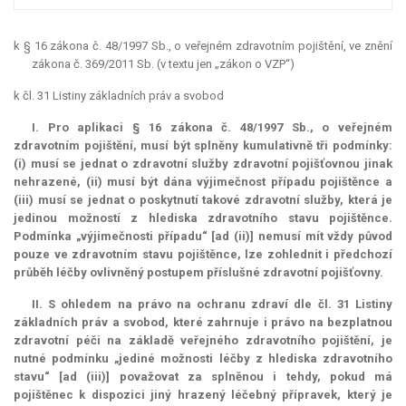
k § 16 zákona č. 48/1997 Sb., o veřejném zdravotním pojištění, ve znění
zákona č. 369/2011 Sb. (v textu jen „zákon o VZP“)
k čl. 31 Listiny základních práv a svobod
I. Pro aplikaci § 16 zákona č. 48/1997 Sb., o veřejném
zdravotním pojištění, musí být splněny kumulativně tři podmínky:
(i) musí se jednat o zdravotní služby zdravotní pojišťovnou jinak
nehrazené, (ii) musí být dána výjimečnost případu pojištěnce a
(iii) musí se jednat o poskytnutí takové zdravotní služby, která je
jedinou možností z hlediska zdravotního stavu pojištěnce.
Podmínka „výjimečnosti případu“ [ad (ii)] nemusí mít vždy původ
pouze ve zdravotním stavu pojištěnce, lze zohlednit i předchozí
průběh léčby ovlivněný postupem příslušné zdravotní pojišťovny.
II. S ohledem na právo na ochranu zdraví dle čl. 31 Listiny
základních práv a svobod, které zahrnuje i právo na bezplatnou
zdravotní péči na základě veřejného zdravotního pojištění, je
nutné podmínku „jediné možnosti léčby z hlediska zdravotního
stavu“ [ad (iii)] považovat za splněnou i tehdy, pokud má
pojištěnec k dispozici jiný hrazený léčebný přípravek, který je