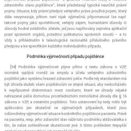
zdravotního stavu pojištěnce
“, které představují typické neurčité právní
pojmy. Situace, kdy právní předpis veřejného práva používá pojem, který
dále nevymezuje, přitom není nijak výjimečná; připomenout lze např.
takové pojmy jako spolehlivost, veřejný zájem, humanitární důvody či
důvody hodné zvláštního zřetele, jež jsou naplňovány zejména aplikační
praxí správních orgánů, potažmo judikaturou správních soudů – a to
vždy s přihlédnutím k teleologické racionalitě příslušného právního
předpisu a ke specifikům každého individuálního případu.
Podmínka výjimečnosti případu pojištěnce
[54] Podmínka výjimečnosti plyne přímo z textu zákona o VZP,
nicméně vyplývá rovněž ze smyslu a účelu veřejného zdravotního
pojištění jako systému hrazení zdravotní péče. Podle něj standardem má
být úhrada služeb všem pojištěncům ve stejné situaci, aby nedocházelo
k nepřípustné diskriminaci mezi osobami, které se úhrady nějaké
nehrazené péče domohou prostřednictvím mimořádné úhrady dle § 16
zákona o VZP, a ostatními pojištěnci. Toto ustanovení by tedy mělo být
aplikováno jen skutečně ve výjimečných případech, které jsou
odůvodněny výjimečností situace konkrétního pojištěnce pacienta. Právě
na pacienta, resp. jeho zdravotní stav váže tuto podmínku stěžovatelka s
tím, že nelze zohledňovat skutečnosti jiné. S tímto pohledem Nejvyšší