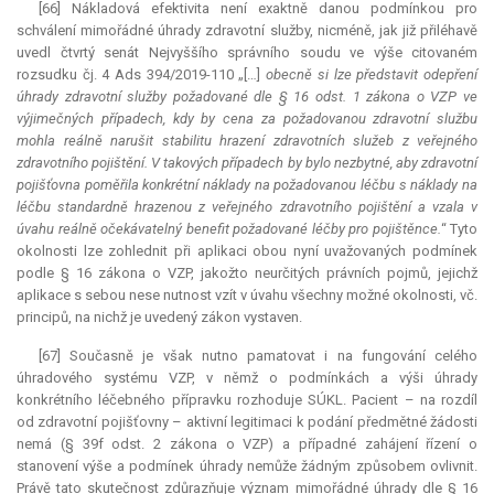
[66] Nákladová efektivita není exaktně danou podmínkou pro
schválení mimořádné úhrady zdravotní služby, nicméně, jak již přiléhavě
uvedl čtvrtý senát Nejvyššího správního soudu ve výše citovaném
rozsudku čj. 4 Ads 394/2019-110 „[…]
obecně si lze představit odepření
úhrady zdravotní služby požadované dle § 16 odst. 1 zákona o VZP ve
výjimečných případech, kdy by cena za požadovanou zdravotní službu
mohla reálně narušit stabilitu hrazení zdravotních služeb z veřejného
zdravotního pojištění. V takových případech by bylo nezbytné, aby zdravotní
pojišťovna poměřila konkrétní náklady na požadovanou léčbu s náklady na
léčbu standardně hrazenou z veřejného zdravotního pojištění a vzala v
úvahu reálně očekávatelný benefit požadované léčby pro pojištěnce.
“ Tyto
okolnosti lze zohlednit při aplikaci obou nyní uvažovaných podmínek
podle § 16 zákona o VZP, jakožto neurčitých právních pojmů, jejichž
aplikace s sebou nese nutnost vzít v úvahu všechny možné okolnosti, vč.
principů, na nichž je uvedený zákon vystaven.
[67] Současně je však nutno pamatovat i na fungování celého
úhradového systému VZP, v němž o podmínkách a výši úhrady
konkrétního léčebného přípravku rozhoduje SÚKL. Pacient – na rozdíl
od zdravotní pojišťovny – aktivní legitimaci k podání předmětné žádosti
nemá (§ 39f odst. 2 zákona o VZP) a případné zahájení řízení o
stanovení výše a podmínek úhrady nemůže žádným způsobem ovlivnit.
Právě tato skutečnost zdůrazňuje význam mimořádné úhrady dle § 16