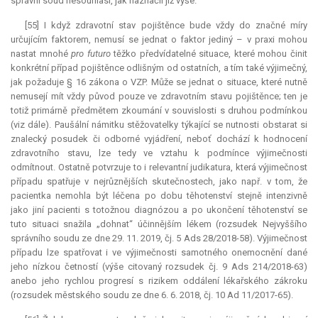
správní soud nesouhlasí, jak naznačil již výše.
[55] I když zdravotní stav pojištěnce bude vždy do značné míry
určujícím faktorem, nemusí se jednat o faktor jediný – v praxi mohou
nastat mnohé
pro futuro
těžko předvídatelné situace, které mohou činit
konkrétní případ pojištěnce odlišným od ostatních, a tím také výjimečný,
jak požaduje § 16 zákona o VZP. Může se jednat o situace, které nutně
nemusejí mít vždy původ pouze ve zdravotním stavu pojištěnce; ten je
totiž primárně předmětem zkoumání v souvislosti s druhou podmínkou
(viz dále). Paušální námitku stěžovatelky týkající se nutnosti obstarat si
znalecký posudek či odborné vyjádření, neboť dochází k hodnocení
zdravotního stavu, lze tedy ve vztahu k podmínce výjimečnosti
odmítnout. Ostatně potvrzuje to i
relevantní
judikatura
, která výjimečnost
případu spatřuje v nejrůznějších skutečnostech, jako např. v tom, že
pacientka nemohla být léčena po dobu těhotenství stejně intenzivně
jako jiní pacienti s totožnou diagnózou a po ukončení těhotenství se
tuto situaci snažila „dohnat“ účinnějším lékem (rozsudek Nejvyššího
správního soudu ze dne 29. 11. 2019, čj. 5 Ads 28/2018-58). Výjimečnost
případu lze spatřovat i ve výjimečnosti samotného onemocnění dané
jeho nízkou četností (výše citovaný rozsudek čj. 9 Ads 214/2018-63)
anebo jeho rychlou progresí s rizikem oddálení lékařského zákroku
(rozsudek městského soudu ze dne 6. 6. 2018, čj. 10 Ad 11/2017-65).