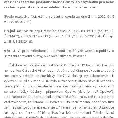
však prokazatelně podstatně méně účinný a ve výsledku pro něho
reálně nepředstavuje srovnatelnou léčebnou alternativu.
(Podle rozsudku Nejvyššího správního soudu ze dne 21. 1. 2020, čj. 5
Ads 228/2019-81)
Prejudikatura:
Nálezy Ústavního soudu č. 82/2003 sb. ÚS (sp. zn. Pl.
ÚS 14/02), č. 89/2017 sb. ÚS (sp. zn. Pl. ÚS 3/15), č. 74/2018 sb. ÚS (sp.
zn. III. ÚS 2332/16).
Věc:
J. V. proti Všeobecné zdravotní pojišťovně České republiky o
uhrazení zdravotní služby, o kasační stížnosti žalované.
Žalobce byl pojištěncem žalované. Od roku 2012 byl v péči Fakultní
nemocnice Královské Vinohrady, neboť mu byl diagnostikován zhoubný
melanom v oblasti temene hlavy, který byl chirurgicky odoperován. Při
vyšetření CT plic v roce 2016 bylo u žalobce zjištěno několik ložisek v
pravé plíci, a proto prostřednictvím své ošetřující lékařky požádal o
schválení léčby léčebným přípravkem Opdivo (dále jen „LP Opdivo“).
Tuto žádost žalobce projednal s revizní lékařkou žalované E. B. a poté ji
vzal zpět s tím, že úhrada LP Opdivo v 1. linii není možná, neboť pro tuto
první systémovou terapii existuje LP Tafinlar ve formě tablet. U žalobce
tak byla od června 2016 aplikována léčba tabletami Tafinlar, která
přestala po 15 měsících účinkovat, což se projevilo po pravidelném