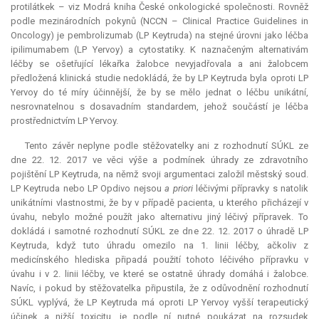
protilátkek – viz Modrá kniha České onkologické společnosti. Rovněž
podle mezinárodních pokynů (NCCN – Clinical Practice Guidelines in
Oncology) je pembrolizumab (LP Keytruda) na stejné úrovni jako léčba
ipilimumabem (LP Yervoy) a cytostatiky. K naznačeným alternativám
léčby se ošetřující lékařka žalobce nevyjadřovala a ani žalobcem
předložená klinická studie nedokládá, že by LP Keytruda byla oproti LP
Yervoy do té míry účinnější, že by se mělo jednat o léčbu unikátní,
nesrovnatelnou s dosavadním standardem, jehož součástí je léčba
prostřednictvím LP Yervoy.
Tento závěr neplyne podle stěžovatelky ani z rozhodnutí SÚKL ze
dne 22. 12. 2017 ve věci výše a podmínek úhrady ze zdravotního
pojištění LP Keytruda, na němž svoji argumentaci založil městský soud.
LP Keytruda nebo LP Opdivo nejsou
a priori
léčivými přípravky s natolik
unikátními vlastnostmi, že by v případě pacienta, u kterého přicházejí v
úvahu, nebylo možné použít jako alternativu jiný léčivý přípravek. To
dokládá i samotné rozhodnutí SÚKL ze dne 22. 12. 2017 o úhradě LP
Keytruda, když tuto úhradu omezilo na 1. linii léčby, ačkoliv z
medicínského hlediska připadá použití tohoto léčivého přípravku v
úvahu i v 2. linii léčby, ve které se ostatně úhrady domáhá i žalobce.
Navíc, i pokud by stěžovatelka připustila, že z odůvodnění rozhodnutí
SÚKL vyplývá, že LP Keytruda má oproti LP Yervoy vyšší terapeutický
účinek a nižší toxicitu, je podle ní nutné poukázat na rozsudek