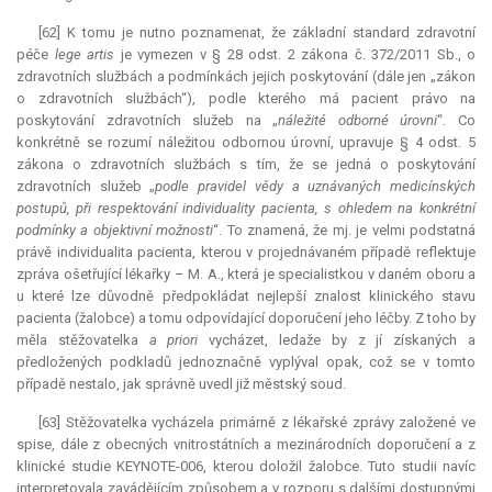
[62] K tomu je nutno poznamenat, že základní standard zdravotní
péče
lege artis
je vymezen v § 28 odst. 2 zákona č. 372/2011 Sb., o
zdravotních službách a podmínkách jejich poskytování (dále jen „zákon
o zdravotních službách“), podle kterého má pacient právo na
poskytování zdravotních služeb na „
náležité odborné úrovni
“. Co
konkrétně se rozumí náležitou odbornou úrovní, upravuje § 4 odst. 5
zákona o zdravotních službách s tím, že se jedná o poskytování
zdravotních služeb „
podle pravidel vědy a uznávaných medicínských
postupů, při respektování individuality pacienta, s ohledem na konkrétní
podmínky a objektivní možnosti
“. To znamená, že mj. je velmi podstatná
právě individualita pacienta, kterou v projednávaném případě reflektuje
zpráva ošetřující lékařky – M. A., která je specialistkou v daném oboru a
u které lze důvodně předpokládat nejlepší znalost klinického stavu
pacienta (žalobce) a tomu odpovídající doporučení jeho léčby. Z toho by
měla stěžovatelka
a priori
vycházet, ledaže by z jí získaných a
předložených podkladů jednoznačně vyplýval opak, což se v tomto
případě nestalo, jak správně uvedl již městský soud.
[63] Stěžovatelka vycházela primárně z lékařské zprávy založené ve
spise, dále z obecných vnitrostátních a mezinárodních doporučení a z
klinické studie KEYNOTE-006, kterou doložil žalobce. Tuto studii navíc
interpretovala zavádějícím způsobem a v rozporu s dalšími dostupnými