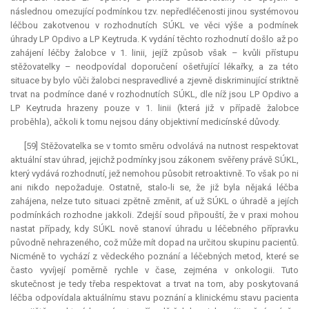
následnou omezující podmínkou tzv. nepředléčenosti jinou systémovou
léčbou zakotvenou v rozhodnutích SÚKL ve věci výše a podmínek
úhrady LP Opdivo a LP Keytruda. K vydání těchto rozhodnutí došlo až po
zahájení léčby žalobce v 1. linii, jejíž způsob však – kvůli přístupu
stěžovatelky – neodpovídal doporučení ošetřující lékařky, a za této
situace by bylo vůči žalobci nespravedlivé a zjevně diskriminující striktně
trvat na podmínce dané v rozhodnutích SÚKL, dle níž jsou LP Opdivo a
LP Keytruda hrazeny pouze v 1. linii (která již v případě žalobce
proběhla), ačkoli k tomu nejsou dány objektivní medicínské důvody.
[59] Stěžovatelka se v tomto směru odvolává na nutnost respektovat
aktuální stav úhrad, jejichž podmínky jsou zákonem svěřeny právě SÚKL,
který vydává rozhodnutí, jež nemohou působit retroaktivně. To však po ni
ani nikdo nepožaduje. Ostatně, stalo-li se, že již byla nějaká léčba
zahájena, nelze tuto situaci zpětně změnit, ať už SÚKL o úhradě a jejích
podmínkách rozhodne jakkoli. Zdejší soud připouští, že v praxi mohou
nastat případy, kdy SÚKL nově stanoví úhradu u léčebného přípravku
původně nehrazeného, což může mít dopad na určitou skupinu pacientů.
Nicméně to vychází z vědeckého poznání a léčebných metod, které se
často vyvíjejí poměrně rychle v čase, zejména v onkologii. Tuto
skutečnost je tedy třeba respektovat a trvat na tom, aby poskytovaná
léčba odpovídala aktuálnímu stavu poznání a klinickému stavu pacienta