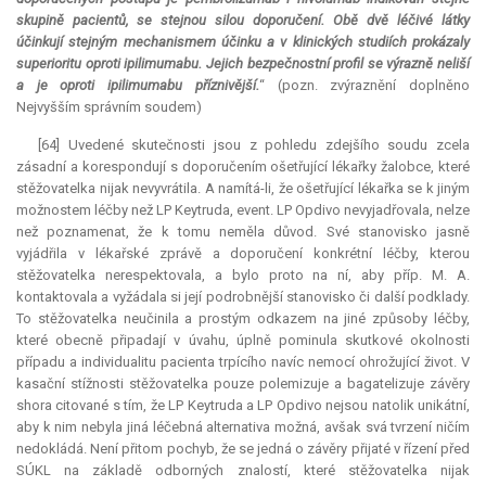
skupině pacientů, se stejnou silou doporučení. Obě dvě léčivé látky
účinkují stejným mechanismem účinku a v klinických studiích prokázaly
superioritu oproti ipilimumabu. Jejich bezpečnostní profil se výrazně neliší
a je oproti ipilimumabu příznivější.
“ (pozn. zvýraznění doplněno
Nejvyšším správním soudem)
[64] Uvedené skutečnosti jsou z pohledu zdejšího soudu zcela
zásadní a korespondují s doporučením ošetřující lékařky žalobce, které
stěžovatelka nijak nevyvrátila. A namítá-li, že ošetřující lékařka se k jiným
možnostem léčby než LP Keytruda, event. LP Opdivo nevyjadřovala, nelze
než poznamenat, že k tomu neměla důvod. Své stanovisko jasně
vyjádřila v lékařské zprávě a doporučení konkrétní léčby, kterou
stěžovatelka nerespektovala, a bylo proto na ní, aby příp. M. A.
kontaktovala a vyžádala si její podrobnější stanovisko či další podklady.
To stěžovatelka neučinila a prostým odkazem na jiné způsoby léčby,
které obecně připadají v úvahu, úplně pominula skutkové okolnosti
případu a individualitu pacienta trpícího navíc nemocí ohrožující život. V
kasační stížnosti stěžovatelka pouze polemizuje a bagatelizuje závěry
shora citované s tím, že LP Keytruda a LP Opdivo nejsou natolik unikátní,
aby k nim nebyla jiná léčebná alternativa možná, avšak svá tvrzení ničím
nedokládá. Není přitom pochyb, že se jedná o závěry přijaté v řízení před
SÚKL na základě odborných znalostí, které stěžovatelka nijak