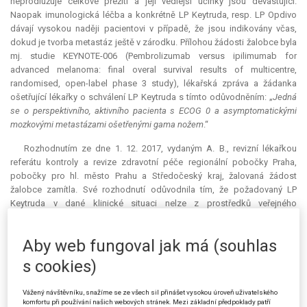
neprodlužuje celkové přežití a její vedlejší účinky jsou devastující.
Naopak imunologická léčba a konkrétně LP Keytruda, resp. LP Opdivo
dávají vysokou naději pacientovi v případě, že jsou indikovány včas,
dokud je tvorba metastáz ještě v zárodku. Přílohou žádosti žalobce byla
mj. studie KEYNOTE-006 (Pembrolizumab
versus
ipilimumab for
advanced melanoma: final overal survival results of multicentre,
randomised, open-label phase 3 study), lékařská zpráva a žádanka
ošetřující lékařky o schválení LP Keytruda s tímto odůvodněním: „
Jedná
se o perspektivního, aktivního pacienta s ECOG 0 a asymptomatickými
mozkovými metastázami ošetřenými gama nožem
.“
Rozhodnutím ze dne 1. 12. 2017, vydaným A. B., revizní lékařkou
referátu kontroly a revize zdravotní péče regionální pobočky Praha,
pobočky pro hl. město Prahu a Středočeský kraj, žalovaná žádost
žalobce zamítla. Své rozhodnutí odůvodnila tím, že požadovaný LP
Keytruda v dané klinické situaci nelze z prostředků veřejného
zdravotního pojištění uhradit, neboť nesplňuje podmínky pro
mimořádnou úhradu podle § 16 zákona o VZP. Podle žalované je pro
Aby web fungoval jak má (souhlas
zdravotní potíže žalobce k dispozici moderní imunoterapie
ipilimumabem – LP Yervoy, který je hrazen z prostředků veřejného
s cookies)
zdravotního pojištění. Současně žalovaná připustila, že dříve
neexistovala možnost hradit LP Opdivo pro léčbu v 1. linii, tj. při zahájení
Vážený návštěvníku, snažíme se ze všech sil přinášet vysokou úroveň uživatelského
léčby žalobce; nicméně na základě rozhodnutí vedení žalované mohla
komfortu při používání našich webových stránek. Mezi základní předpoklady patří