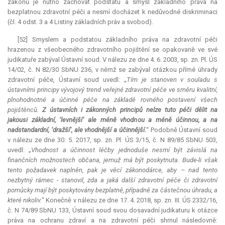
zákonů je nutno zachovat podstatu a smysl základního práva na
bezplatnou zdravotní péči a nesmí docházet k nedůvodné diskriminaci
(čl. 4 odst. 3 a 4 Listiny základních práv a svobod).
[52] Smyslem a podstatou základního práva na zdravotní péči
hrazenou z všeobecného zdravotního pojištění se opakovaně ve své
judikatuře zabýval Ústavní soud. V nálezu ze dne 4. 6. 2003, sp. zn. Pl. ÚS
14/02, č. N 82/30 SbNU 236, v němž se zabýval otázkou přímé úhrady
zdravotní péče, Ústavní soud uvedl: „
Tím je stanoven v souladu s
ústavními principy vývojový trend veřejné zdravotní péče ve směru kvalitní,
plnohodnotné a účinné péče na základě rovného postavení všech
pojištěnců.
Z ústavních i zákonných principů nelze tuto péči dělit na
jakousi základní, ‘levnější‘ ale méně vhodnou a méně účinnou, a na
nadstandardní, ‘dražší‘, ale vhodnější a účinnější.
“ Podobně Ústavní soud
v nálezu ze dne 30. 5. 2017, sp. zn. Pl. ÚS 3/15, č. N 89/85 SbNU 503,
uvedl: „
Vhodnost a účinnost léčby jednoduše nesmí být závislá na
finančních možnostech občana, jemuž má být poskytnuta. Bude-li však
tento požadavek naplněn, pak je věcí zákonodárce, aby – nad tento
nezbytný rámec - stanovil, zda a jaká další zdravotní péče či zdravotní
pomůcky mají být poskytovány bezplatně, případně za částečnou úhradu, a
které nikoliv.
“ Konečně v nálezu ze dne 17. 4. 2018, sp. zn. III. ÚS 2332/16,
č. N 74/89 SbNU 133, Ústavní soud svou dosavadní judikaturu k otázce
práva na ochranu zdraví a na zdravotní péči shrnul následovně: