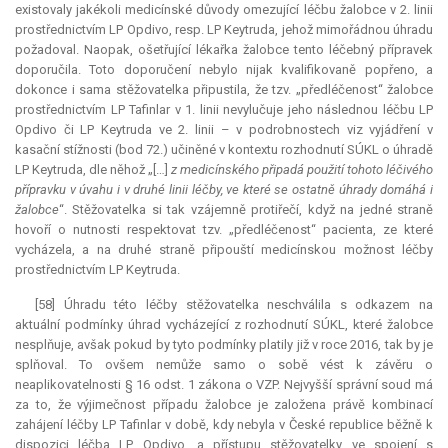
existovaly jakékoli medicínské důvody omezující léčbu žalobce v 2. linii
prostřednictvím LP Opdivo, resp. LP Keytruda, jehož mimořádnou úhradu
požadoval. Naopak, ošetřující lékařka žalobce tento léčebný přípravek
doporučila. Toto doporučení nebylo nijak kvalifikovaně popřeno, a
dokonce i sama stěžovatelka připustila, že tzv. „předléčenost“ žalobce
prostřednictvím LP Tafinlar v 1. linii nevylučuje jeho následnou léčbu LP
Opdivo či LP Keytruda ve 2. linii – v podrobnostech viz vyjádření v
kasační stížnosti (bod 72.) učiněné v kontextu rozhodnutí SÚKL o úhradě
LP Keytruda, dle něhož „[…]
z medicínského připadá použití tohoto léčivého
přípravku v úvahu i v druhé linii léčby, ve které se ostatně úhrady domáhá i
žalobce
“. Stěžovatelka si tak vzájemně protiřečí, když na jedné straně
hovoří o nutnosti respektovat tzv. „předléčenost“ pacienta, ze které
vycházela, a na druhé straně připouští medicínskou možnost léčby
prostřednictvím LP Keytruda.
[58] Úhradu této léčby stěžovatelka neschválila s odkazem na
aktuální podmínky úhrad vycházející z rozhodnutí SÚKL, které žalobce
nesplňuje, avšak pokud by tyto podmínky platily již v roce 2016, tak by je
splňoval. To ovšem nemůže samo o sobě vést k závěru o
neaplikovatelnosti § 16 odst. 1 zákona o VZP. Nejvyšší správní soud má
za to, že výjimečnost případu žalobce je založena právě kombinací
zahájení léčby LP Tafinlar v době, kdy nebyla v České republice běžně k
dispozici léčba LP Opdivo, a přístupu stěžovatelky ve spojení s