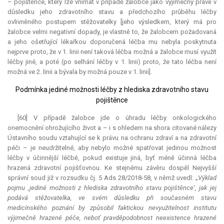
– pojištěnce, který lze vnímat v případě žalobce jako výjimečný právě v
důsledku jeho zdravotního stavu a předchozího průběhu léčby
ovlivněného postupem stěžovatelky [jeho výsledkem, který má pro
žalobce velmi negativní dopady, je vlastně to, že žalobcem požadovaná
a jeho ošetřující lékařkou doporučená léčba mu nebyla poskytnuta
nejprve proto, že v 1. linii není taková léčba možná a žalobce musí využít
léčby jiné, a poté (po selhání léčby v 1. linii) proto, že tato léčba není
možná ve 2. linii a bývala by možná pouze v 1. linii].
Podmínka jediné možnosti léčby z hlediska zdravotního stavu
pojištěnce
[60] V případě žalobce jde o úhradu léčby onkologického
onemocnění ohrožujícího život a – i s ohledem na shora citované nálezy
Ústavního soudu vztahující se k právu na ochranu zdraví a na zdravotní
péči – je neudržitelné, aby nebylo možné spatřovat jedinou možnost
léčby v účinnější léčbě, pokud existuje jiná, byť méně účinná léčba
hrazená zdravotní pojišťovnou. Ke stejnému závěru dospěl Nejvyšší
správní soud již v rozsudku čj. 5 Ads 28/2018-58, v němž uvedl: „
Výklad
pojmu ‚jediné možnosti z hlediska zdravotního stavu pojištěnce‘, jak jej
podává stěžovatelka, ve svém důsledku při současném stavu
medicínského poznání by způsobil faktickou nevyužitelnost institutu
výjimečně hrazené péče, neboť pravděpodobnost neexistence hrazené