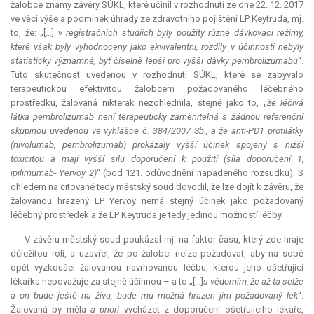
žalobce známy závěry SÚKL, které učinil v rozhodnutí ze dne 22. 12. 2017
ve věci výše a podmínek úhrady ze zdravotního pojištění LP Keytruda, mj.
to, že: „[…]
v registračních studiích byly použity různé dávkovací režimy,
které však byly vyhodnoceny jako ekvivalentní, rozdíly v účinnosti nebyly
statisticky významné, byť číselně lepší pro vyšší dávky pembrolizumabu
“.
Tuto skutečnost uvedenou v rozhodnutí SÚKL, které se zabývalo
terapeutickou efektivitou žalobcem požadovaného léčebného
prostředku, žalovaná nikterak nezohlednila, stejně jako to, „
že léčivá
látka pembrolizumab není terapeuticky zaměnitelná s žádnou referenční
skupinou uvedenou ve vyhlášce č. 384/2007 Sb., a že
anti
-PD1 protilátky
(nivolumab, pembrolizumab) prokázaly vyšší účinek spojený s nižší
toxicitou a mají vyšší sílu doporučení k použití (síla doporučení 1,
ipilimumab- Yervoy 2)
“ (bod 121. odůvodnění napadeného rozsudku). S
ohledem na citované tedy městský soud dovodil, že lze dojít k závěru, že
žalovanou hrazený LP Yervoy nemá stejný účinek jako požadovaný
léčebný prostředek a že LP Keytruda je tedy jedinou možností léčby.
V závěru městský soud poukázal mj. na faktor času, který zde hraje
důležitou roli, a uzavřel, že po žalobci nelze požadovat, aby na sobě
opět vyzkoušel žalovanou navrhovanou léčbu, kterou jeho ošetřující
lékařka nepovažuje za stejně účinnou – a to „[…]
s vědomím, že až ta selže
a on bude ještě na živu, bude mu možná hrazen jím požadovaný lék
“.
Žalovaná by měla
a priori
vycházet z doporučení ošetřujícího lékaře,