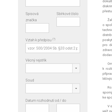
dokum
diskri
přestu
Spisová
Sbírkové číslo
značka
Žal
o spol
techni
distri
(?)
Vztah k předpisu
poskyt
pro d
zdravo
dodava
Věcný rejstřík
Ome
k rozl
přípra
léčivý
Soud
Ro
sporný
ke spo
Datum rozhodnutí od / do
V o
jejíž 