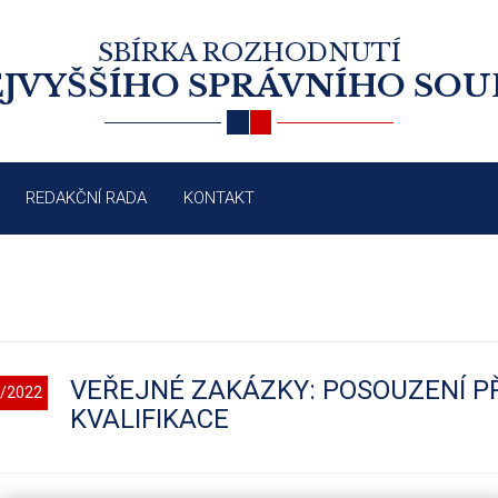
SBÍRKA ROZHODNUTÍ
JVYŠŠÍHO SPRÁVNÍHO SO
REDAKČNÍ RADA
KONTAKT
VEŘEJNÉ ZAKÁZKY: POSOUZENÍ P
/2022
KVALIFIKACE