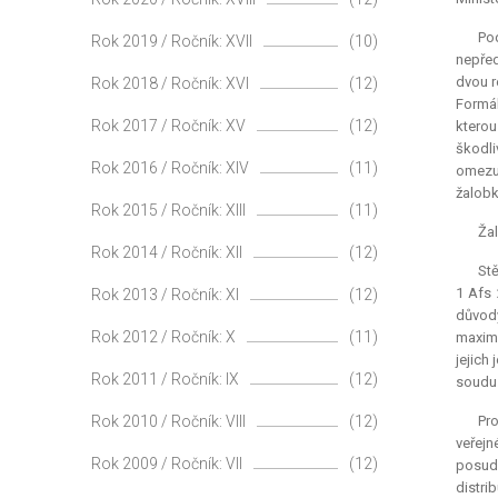
Po
Rok 2019 / Ročník: XVII
(10)
nepřed
dvou r
Rok 2018 / Ročník: XVI
(12)
Formál
Rok 2017 / Ročník: XV
(12)
ktero
škodli
Rok 2016 / Ročník: XIV
(11)
omezu
žalobk
Rok 2015 / Ročník: XIII
(11)
Ža
Rok 2014 / Ročník: XII
(12)
Stě
1 Afs 
Rok 2013 / Ročník: XI
(12)
důvody
Rok 2012 / Ročník: X
(11)
maximá
jejich
Rok 2011 / Ročník: IX
(12)
soudu
Rok 2010 / Ročník: VIII
(12)
Pr
veřej
Rok 2009 / Ročník: VII
(12)
posudk
distri