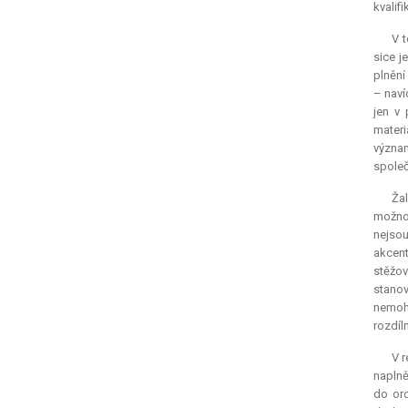
kvalif
V 
sice j
plnění
– naví
jen v 
materi
význam
společ
Žal
možno 
nejsou
akcent
stěžov
stanov
nemoh
rozdíl
V r
naplně
do ord