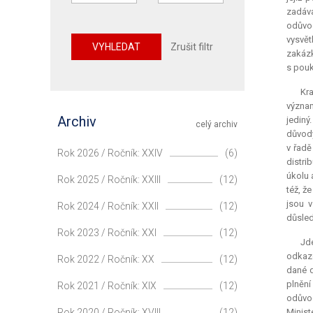
zadáv
odůvod
vysvět
VYHLEDAT
Zrušit filtr
zakázk
s pouk
Kra
význam
Archiv
jediný
celý archiv
důvody
v řadě
Rok 2026 / Ročník: XXIV
(6)
distri
úkolu 
Rok 2025 / Ročník: XXIII
(12)
též, ž
jsou 
Rok 2024 / Ročník: XXII
(12)
důsled
Rok 2023 / Ročník: XXI
(12)
Jde
odkaze
Rok 2022 / Ročník: XX
(12)
dané d
plnění
Rok 2021 / Ročník: XIX
(12)
odůvod
Rok 2020 / Ročník: XVIII
(12)
Minist