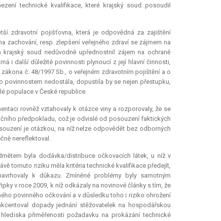
zení technické kvalifikace, které krajský soud posoudil
tší zdravotní pojišťovna, která je odpovědná za zajištění
na zachování, resp. zlepšení veřejného zdraví se zájmem na
 krajský soud nedůvodně upřednostnil zájem na ochraně
 další důležité povinnosti plynoucí z její hlavní činnosti,
 zákona č. 48/1997 Sb., o veřejném zdravotním pojištění a o
o povinnostem nedostála, dopustila by se nejen přestupku,
elé populace v České republice.
entaci rovněž vztahovaly k otázce viny a rozporovaly, že se
ačního předpokladu, což je odvislé od posouzení faktických
posouzení je otázkou, na níž nelze odpovědět bez odborných
ečně nereflektoval.
dmětem byla dodávka/distribuce očkovacích látek, u níž v
 tomuto riziku měla kritéria technické kvalifikace předejít,
ky navrhovaly k důkazu. Zmíněné problémy byly samotným
řipky v roce 2009, k níž odkázaly na novinové články s tím, že
lného povinného očkování a v důsledku toho i riziko ohrožení
 akcentoval dopady jednání stěžovatelek na hospodářskou
 hlediska přiměřenosti požadavku na prokázání technické