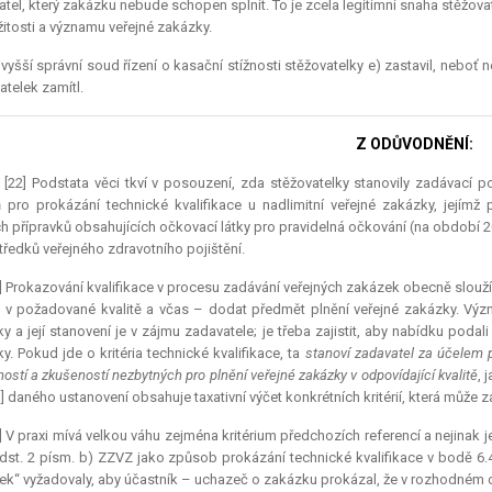
tel, který zakázku nebude schopen splnit. To je zcela legitimní snaha stěžov
žitosti a významu veřejné zakázky.
vyšší správní soud řízení o kasační stížnosti stěžovatelky e) zastavil, neboť 
atelek zamítl.
Z ODŮVODNĚNÍ:
 [22] Podstata věci tkví v posouzení, zda stěžovatelky stanovily zadávací 
 pro prokázání technické kvalifikace u nadlimitní veřejné zakázky, jejím
ch přípravků obsahujících očkovací látky pro pravidelná očkování (na období
tředků veřejného zdravotního pojištění.
] Prokazování kvalifikace v procesu zadávání veřejných zakázek obecně slouž
 v požadované kvalitě a včas – dodat předmět plnění veřejné zakázky. Význa
y a její stanovení je v zájmu zadavatele; je třeba zajistit, aby nabídku podal
y. Pokud jde o kritéria technické kvalifikace, ta
stanoví zadavatel za účelem p
ostí a zkušeností nezbytných pro plnění veřejné zakázky v odpovídající kvalitě
, 
l)] daného ustanovení obsahuje
taxativní
výčet konkrétních kritérií, která může 
] V praxi mívá velkou váhu zejména kritérium předchozích referencí a nejinak 
dst. 2 písm. b) ZZVZ jako způsob prokázání technické kvalifikace v bodě
k“ vyžadovaly, aby účastník – uchazeč o zakázku prokázal, že v rozhodném 