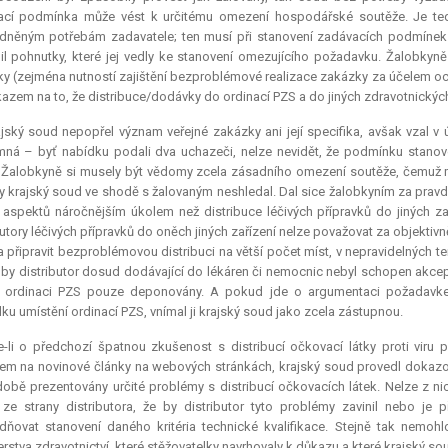
ací podmínka může vést k určitému omezení hospodářské soutěže. Je tedy
něným potřebám zadavatele; ten musí při stanovení zadávacích podmínek sle
lil pohnutky, které jej vedly ke stanovení omezujícího požadavku. Žalobk
y (zejména nutností zajištění bezproblémové realizace zakázky za účelem ochr
azem na to, že distribuce/dodávky do ordinací PZS a do jiných zdravotnických 
jský soud nepopřel význam veřejné zakázky ani její specifika, avšak vzal 
ná – byť nabídku podali dva uchazeči, nelze nevidět, že podmínku stano
. Žalobkyně si musely být vědomy zcela zásadního omezení soutěže, čemuž m
 krajský soud ve shodě s žalovaným neshledal. Dal sice žalobkyním za pravdu
 aspektů náročnějším úkolem než distribuce léčivých přípravků do jiných z
butory léčivých přípravků do oněch jiných zařízení nelze považovat za objektiv
a připravit bezproblémovou distribuci na větší počet míst, v nepravidelných 
e by distributor dosud dodávající do lékáren či nemocnic nebyl schopen akcep
v ordinaci PZS pouze deponovány. A pokud jde o argumentaci požadavke
ku umístění ordinací PZS, vnímal ji krajský soud jako zcela zástupnou.
-li o předchozí špatnou zkušenost s distribucí očkovací látky proti viru 
m na novinové články na webových stránkách, krajský soud provedl dokazov
obě prezentovány určité problémy s distribucí očkovacích látek. Nelze z n
 ze strany distributora, že by distributor tyto problémy zavinil nebo je
ňovat stanovení daného kritéria technické kvalifikace. Stejně tak nemohlo
erstva zdravotnictví, které stěžovatelky navrhovaly k důkazu a které krajský so