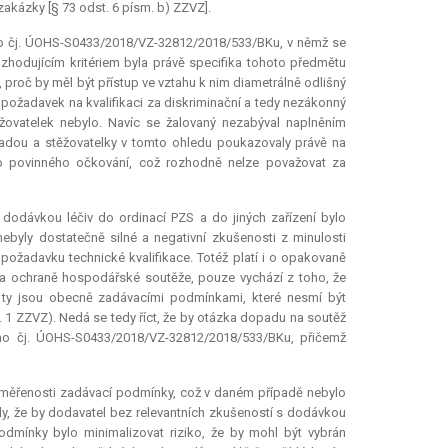
zakázky [§ 73 odst. 6 písm. b) ZZVZ].
ho čj. ÚOHS-S0433/2018/VZ-32812/2018/533/BKu, v němž se
zhodujícím kritériem byla právě specifika tohoto předmětu
proč by měl být přístup ve vztahu k nim diametrálně odlišný
t požadavek na kvalifikaci za diskriminační a tedy nezákonný
žovatelek nebylo. Navíc se žalovaný nezabýval naplněním
ásadou a stěžovatelky v tomto ohledu poukazovaly právě na
ého povinného očkování, což rozhodně nelze považovat za
 dodávkou léčiv do ordinací PZS a do jiných zařízení bylo
byly dostatečně silné a negativní zkušenosti z minulosti
požadavku technické kvalifikace. Totéž platí i o opakovaně
a ochraně hospodářské soutěže, pouze vychází z toho, že
e; ty jsou obecně zadávacími podmínkami, které nesmí být
 1 ZZVZ). Nedá se tedy říct, že by otázka dopadu na soutěž
ého čj. ÚOHS-S0433/2018/VZ-32812/2018/533/BKu, přičemž
přiměřenosti zadávací podmínky, což v daném případě nebylo
ly, že by dodavatel bez relevantních zkušeností s dodávkou
dmínky bylo minimalizovat riziko, že by mohl být vybrán