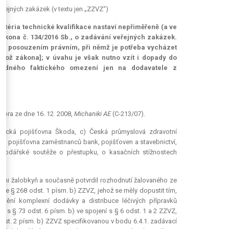
eřejných zakázek (v textu jen „ZZVZ“)
ritéria technické kvalifikace nastaví nepřiměřeně (a ve
 zákona č. 134/2016 Sb., o zadávání veřejných zakázek.
árně posouzením právním, při němž je potřeba vycházet
éhož zákona]; v úvahu je však nutno vzít i dopady do
ípadného faktického omezení jen na dodavatele z
)
ora ze dne 16. 12. 2008,
Michaniki AE
(C-213/07).
anecká pojišťovna Škoda, c) Česká průmyslová zdravotní
ní pojišťovna zaměstnanců bank, pojišťoven a stavebnictví,
spodářské soutěže o přestupku, o kasačních stížnostech
dmi žalobkyň a současně potvrdil rozhodnutí žalovaného ze
dle § 268 odst. 1 písm. b) ZZVZ, jehož se měly dopustit tím,
štění komplexní dodávky a distribuce léčivých přípravků
u s § 73 odst. 6 písm. b) ve spojení s § 6 odst. 1 a 2 ZZVZ,
odst. 2 písm. b) ZZVZ specifikovanou v bodu 6.4.1. zadávací