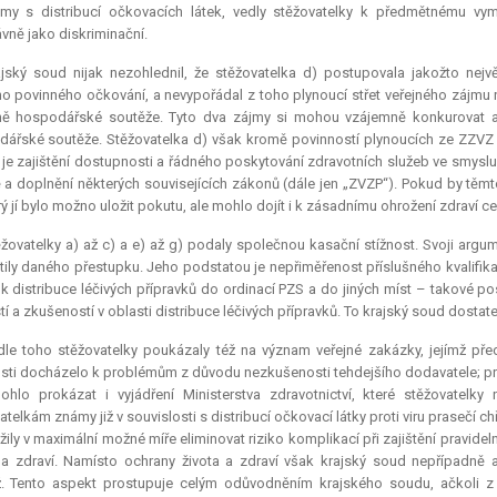
my s distribucí očkovacích látek, vedly stěžovatelky k předmětnému vyme
vně jako diskriminační.
jský soud nijak nezohlednil, že stěžovatelka d) postupovala jakožto nejvě
o povinného očkování, a nevypořádal z toho plynoucí střet veřejného zájmu 
ně hospodářské soutěže. Tyto dva zájmy si mohou vzájemně konkurovat a
ářské soutěže. Stěžovatelka d) však kromě povinností plynoucích ze ZZVZ má i
 je zajištění dostupnosti a řádného poskytování zdravotních služeb ve smyslu
a doplnění některých souvisejících zákonů (dále jen „ZVZP“). Pokud by těmt
rý jí bylo možno uložit pokutu, ale mohlo dojít i k zásadnímu ohrožení zdraví c
žovatelky a) až c) a e) až g) podaly společnou kasační stížnost. Svoji argum
ily daného přestupku. Jeho podstatou je nepřiměřenost příslušného kvalifik
ik distribuce léčivých přípravků do ordinací PZS a do jiných míst – takové 
tí a zkušeností v oblasti distribuce léčivých přípravků. To krajský soud dostat
dle toho stěžovatelky poukázaly též na význam veřejné zakázky, jejímž pře
sti docházelo k problémům z důvodu nezkušenosti tehdejšího dodavatele; právě
ohlo prokázat i vyjádření Ministerstva zdravotnictví, které stěžovatel
atelkám známy již v souvislosti s distribucí očkovací látky proti viru prasečí ch
žily v maximální možné míře
eliminovat
riziko komplikací při zajištění pravide
 a zdraví. Namísto ochrany života a zdraví však krajský soud nepřípadně
. Tento aspekt prostupuje celým odůvodněním krajského soudu, ačkoli z