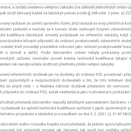
entace nevymezily přiměřeně vzhledem ke složitosti a rozsahu předmětu
minace, a zadaly uvedenou veřejnou zakázku (na základě jednotlivých smluv u
pek uložil žalovaný každé ze žalobkyň pokutu podle § 268 odst. 2 písm. a) ZZVZ
ovaný vycházel ze závěrů správního řízení, jímž navázal na svoji předchozí ko
ečném zadávání a nechaly se k tomuto účelu zastoupit Svazem zdravotních
cké kvalifikace žalobkyně omezily požadavek na referenční zakázky, když 
buce/dodávka léčivých přípravků do ordinací poskytovatelů zdravotních služeb
ovatelé, kteří provádějí pravidelná očkování jako smluvní poskytovatelé hrazen
ěti a dorost a další). Podle žalovaného ovšem nebyly prokázány pods
tnických zařízení; minimální úroveň kritéria technické kvalifikace týkaj
telem tak neodpovídala složitosti předmětu plnění veřejné zakázky.
zení referenčních dodávek jen na dodávky do ordinací PZS považoval i pře
išení způsobilých a nezpůsobilých dodavatelů s tím, že toto kritérium di
vků do jiných míst – z hlediska četnosti dodávek především do nemocnic a 
ch přípravků do ordinací PZS, avšak neshledal je jako rozhodné pro prokázání 
zhodnutí předsedy žalovaného napadly žalobkyně samostatnými žalobami, v n
 požadavek ke splnění technické kvalifikace vycházel z jejich oprávněných po
lečnému projednání a následně je rozsudkem ze dne 3. 2. 2021, čj. 31 Af 28/2
důvodnění svého rozsudku krajský soud předeslal, že jádrem sporu byla pri
posouzení byl způsobilý provést jak žalovaný, tak soud bez potřeby vyž