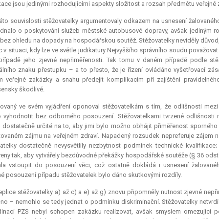
ikace jsou jedinými rozhodujícími aspekty složitost a rozsah předmětu veřejné 
této souvislosti stěžovatelky argumentovaly odkazem na usnesení žalované
ednalo o poskytování služeb městské autobusové dopravy, avšak jediným ro
 bez ohledu na dopady na hospodářskou soutěž. Stěžovatelky neviděly důvod, 
c v situaci, kdy lze ve světle judikatury Nejvyššího správního soudu považova
případě jeho zjevné nepřiměřenosti. Tak tomu v daném případě podle stě
álního znaku přestupku – a to přesto, že je řízení ovládáno vyšetřovací z
 veřejné zakázky a snahu předejít komplikacím při zajištění pravideln
ensky škodlivé.
ovaný ve svém vyjádření oponoval stěžovatelkám s tím, že odlišnosti mezi
vyhodnotit bez odborného posouzení. Stěžovatelkami tvrzené odlišnosti ne
 dostatečně určité na to, aby jimi bylo možno obhájit přiměřenost sporného 
ovaném zájmu na veřejném zdraví. Napadený rozsudek nepreferuje zájem n
atelky dostatečně nevysvětlily nezbytnost podmínek technické kvalifikac
eny tak, aby vytvářely bezdůvodné překážky hospodářské soutěže (§ 36 odst.
la vstoupit do posouzení věci, což ostatně dokládá i usnesení žalovan
né posouzení případu stěžovatelek bylo dáno skutkovými rozdíly.
eplice stěžovatelky a) až c) a e) až g) znovu připomněly nutnost zjevné ne
no – nemohlo se tedy jednat o podmínku diskriminační. Stěžovatelky netvrdi
inací PZS nebyl schopen zakázku realizovat, avšak smyslem omezující po