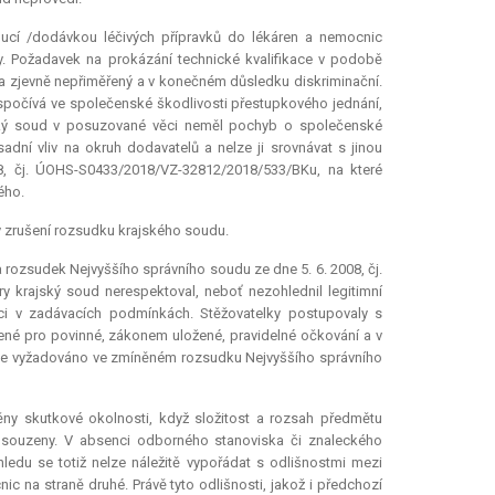
bucí /dodávkou léčivých přípravků do lékáren a nemocnic
. Požadavek na prokázání technické kvalifikace v podobě
za zjevně nepřiměřený a v konečném důsledku diskriminační.
n spočívá ve společenské škodlivosti přestupkového jednání,
ský soud v posuzované věci neměl pochyb o společenské
ní vliv na okruh dodavatelů a nelze ji srovnávat s jinou
, čj. ÚOHS-S0433/2018/VZ-32812/2018/533/BKu, na které
ého.
 zrušení rozsudku krajského soudu.
rozsudek Nejvyššího správního soudu ze dne 5. 6. 2008, čj.
ěry krajský soud nerespektoval, neboť nezohlednil legitimní
aci v zadávacích podmínkách. Stěžovatelky postupovaly s
ené pro povinné, zákonem uložené, pravidelné očkování a v
ak je vyžadováno ve zmíněném rozsudku Nejvyššího správního
ny skutkové okolnosti, když složitost a rozsah předmětu
souzeny. V absenci odborného stanoviska či znaleckého
edu se totiž nelze náležitě vypořádat s odlišnostmi mezi
ic na straně druhé. Právě tyto odlišnosti, jakož i předchozí