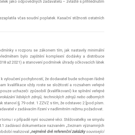
atelek jako odpovědných zadavatelů – zvláště s přihlédnutím
nezaplatila včas soudní poplatek. Kasační stížnosti ostatních
podmínky v rozporu se zákonem tím, jak nastavily minimální
ž předmětem bylo zajištění komplexní dodávky a distribuce
 2018 až 2021) a stanovení podmínek úhrady očkovacích látek
í k vyloučení pochybností, že dodavatel bude schopen řádně
m kvalifikace vždy roste se složitostí a rozsahem veřejné
i pouze uchazeči způsobilí (kvalifikovaní) ke splnění veřejné
rokázání lidských zdrojů, technických zdrojů nebo odborných
jak stanoví § 79 odst. 1 ZZVZ s tím, že odstavec 2 [pod písm.
zadavatel v zadávacím řízení v nadlimitním režimu požadovat.
je tomu i v případě nyní souzené věci. Stěžovatelky ve smyslu
 6.4.1 zadávací dokumentace nazvaném „Seznam významných
období realizoval
„
nejméně dvě referenční zakázky
související