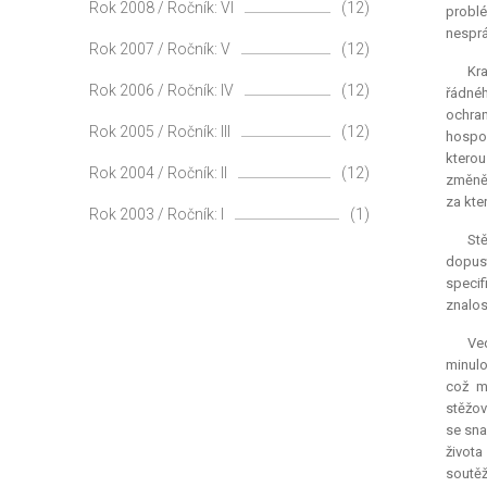
Rok 2008 / Ročník: VI
(12)
problé
nesprá
Rok 2007 / Ročník: V
(12)
Kra
Rok 2006 / Ročník: IV
(12)
řádnéh
ochra
Rok 2005 / Ročník: III
(12)
hospod
kterou
Rok 2004 / Ročník: II
(12)
změně 
za kte
Rok 2003 / Ročník: I
(1)
Stě
dopust
specif
znalos
Ve
minulo
což m
stěžov
se sna
života
soutěž