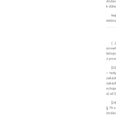
dodava
k důle
Nej
stěžov
(…)
úroveň
léčivý
z pros
[23
– tedy
zakázk
zakázk
schopn
a) až 
[24
§ 79 o
dodáve