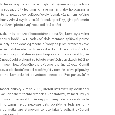
 třeba, aby toto omezení bylo přiměřené a odpovídající
dovat určitý legitimní cíl a je na něm, aby ho objasnil a
yně tento požadavek odůvodňovaly jednak významem veřejné
any zdraví svých klientů), jednak specifiky jejího předmětu
zařízení představují zcela odlišná plnění.
v úvahu míru omezení hospodářské soutěže, která byla velmi
venou v bodě 6.4.1. zadávací dokumentace splňoval pouze
usely odpovídat výjimečné důvody na jejich straně; takové
, že distribuce léčivých přípravků do ordinací PZS může být
ařízení. Za podstatné ovšem krajský soud považoval to, že
ně nezpůsobilé chopit se tohoto v určitých aspektech těžšího
termínech, bez přesného a pravidelného plánu závozu. Odmítl
tovat obchodní model spočívající v tom, že léčivé přípravky
m na komunikační dovednosti nebo obtížné parkování v
prasečí chřipky v roce 2009, kterou stěžovatelky dokládaly
ání obsahem těchto stránek a konstatoval, že médii byly v
ich však dovozovat to, že ony problémy představovaly vadu
 přímo zavinil svou nezkušeností; objektivně tedy nemohly
 pohnutky pro stanovení tohoto kritéria odhalit vyjádření
ud neprovedl.