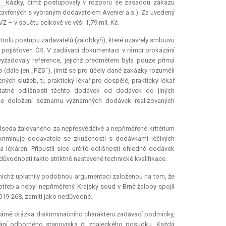
 zakázky, čímž postupovaly v rozporu se zásadou zákazu
zavřených s vybraným dodavatelem Avenier a.s.). Za uvedený
 – v součtu celkově ve výši 1,79 mil. Kč.
ntrolu postupu zadavatelů (žalobkyň), které uzavřely smlouvu
 pojišťoven ČR. V zadávací dokumentaci v rámci prokázání
vyžadovaly reference, jejichž předmětem byla pouze přímá
 (dále jen „PZS“), jimiž se pro účely dané zakázky rozuměli
ých služeb, tj. praktický lékař pro dospělé, praktický lékař
tatné odlišnosti těchto dodávek od dodávek do jiných
ící se doložení seznamu významných dodávek realizovaných
dseda žalovaného za nepřesvědčivé a nepřiměřené kritérium
skriminuje dodavatele se zkušeností s dodávkami léčivých
lékáren. Připustil sice určité odlišnosti ohledně dodávek
důvodnosti takto striktně nastavené technické kvalifikace.
ichž uplatnily podobnou argumentaci založenou na tom, že
třeb a nebyl nepřiměřený. Krajský soud v Brně žaloby spojil
019-268, zamítl jako nedůvodné.
márně otázka diskriminačního charakteru zadávací podmínky,
ádání odborného stanoviska či znaleckého posudku. Každá