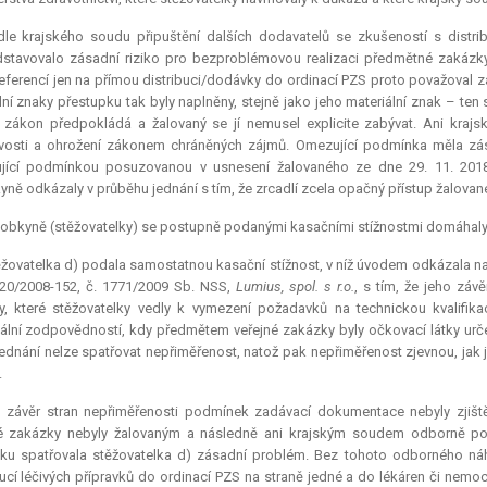
dle krajského soudu připuštění dalších dodavatelů se zkušeností s distri
stavovalo zásadní riziko pro bezproblémovou realizaci předmětné zakázky
eferencí jen na přímou distribuci/dodávky do ordinací PZS proto považoval 
ní znaky přestupku tak byly naplněny, stejně jako jeho materiální znak – te
u zákon předpokládá a žalovaný se jí nemusel
explicite
zabývat. Ani kraj
vosti a ohrožení zákonem chráněných zájmů. Omezující podmínka měla zásad
jící podmínkou posuzovanou v usnesení žalovaného ze dne 29. 11. 2018
yně odkázaly v průběhu jednání s tím, že zrcadlí zcela opačný přístup žalovan
lobkyně (stěžovatelky) se postupně podanými kasačními stížnostmi domáhaly
žovatelka d) podala samostatnou kasační stížnost, v níž úvodem odkázala na 
20/2008-152, č. 1771/2009 Sb. NSS,
Lumius, spol. s r.o.
, s tím, že jeho záv
, které stěžovatelky vedly k vymezení požadavků na technickou kvalifik
lní zodpovědností, kdy předmětem veřejné zakázky byly očkovací látky urč
 jednání nelze spatřovat nepřiměřenost, natož pak nepřiměřenost zjevnou, j
.
o závěr stran nepřiměřenosti podmínek zadávací dokumentace nebyly zjiště
né zakázky nebyly žalovaným a následně ani krajským soudem odborně po
u spatřovala stěžovatelka d) zásadní problém. Bez tohoto odborného náhl
bucí léčivých přípravků do ordinací PZS na straně jedné a do lékáren či nemocn