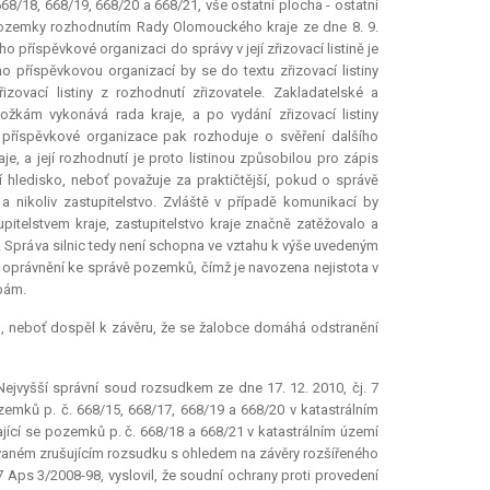
68/18, 668/19, 668/20 a 668/21, vše ostatní plocha - ostatní
l pozemky rozhodnutím Rady Olomouckého kraje ze dne 8. 9.
 příspěvkové organizaci do správy v její zřizovací listině je
 příspěvkovou organizací by se do textu zřizovací listiny
ovací listiny z rozhodnutí zřizovatele. Zakladatelské a
žkám vykonává rada kraje, a po vydání zřizovací listiny
příspěvkové organizace pak rozhoduje o svěření dalšího
je, a její rozhodnutí je proto listinou způsobilou pro zápis
 hledisko, neboť považuje za praktičtější, pokud o správě
 nikoliv zastupitelstvo. Zvláště v případě komunikací by
pitelstvem kraje, zastupitelstvo kraje značně zatěžovalo a
ů. Správa silnic tedy není schopna ve vztahu k výše uvedeným
oprávnění ke správě pozemků, čímž je navozena nejistota v
obám.
tl, neboť dospěl k závěru, že se žalobce domáhá odstranění
Nejvyšší správní soud rozsudkem ze dne 17. 12. 2010, čj. 7
pozemků p. č. 668/15, 668/17, 668/19 a 668/20 v katastrálním
jící se pozemků p. č. 668/18 a 668/21 v katastrálním území
tovaném zrušujícím rozsudku s ohledem na závěry rozšířeného
7 Aps 3/2008-98, vyslovil, že soudní ochrany proti provedení