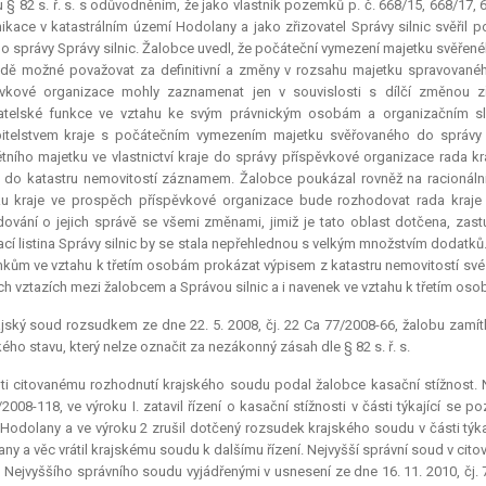
 § 82 s. ř. s. s odůvodněním, že jako vlastník pozemků p. č. 668/15, 668/17, 6
kace v katastrálním území Hodolany a jako zřizovatel Správy silnic svěři
o správy Správy silnic. Žalobce uvedl, že počáteční vymezení majetku svěřeného
dě možné považovat za definitivní a změny v rozsahu majetku spravovaného
vkové organizace mohly zaznamenat jen v souvislosti s dílčí změnou zřiz
atelské funkce ve vztahu ke svým právnickým osobám a organizačním slo
pitelstvem kraje s počátečním vymezením majetku svěřovaného do správy 
tního majetku ve vlastnictví kraje do správy příspěvkové organizace rada kra
 do katastru nemovitostí záznamem. Žalobce poukázal rovněž na racionální
u kraje ve prospěch příspěvkové organizace bude rozhodovat rada kraje a
ování o jejich správě se všemi změnami, jimiž je tato oblast dotčena, zastu
ací listina Správy silnic by se stala nepřehlednou s velkým množstvím dodatk
ům ve vztahu k třetím osobám prokázat výpisem z katastru nemovitostí své 
ch vztazích mezi žalobcem a Správou silnic a i navenek ve vztahu k třetím os
jský soud rozsudkem ze dne 22. 5. 2008, čj. 22 Ca 77/2008-66, žalobu zamí
kého stavu, který nelze označit za nezákonný zásah dle § 82 s. ř. s.
ti citovanému rozhodnutí krajského soudu podal žalobce kasační stížnost. 
2008-118, ve výroku I. zatavil řízení o kasační stížnosti v části týkající se 
Hodolany a ve výroku 2 zrušil dotčený rozsudek krajského soudu v části týka
ny a věc vrátil krajskému soudu k dalšímu řízení. Nejvyšší správní soud v ci
 Nejvyššího správního soudu vyjádřenými v usnesení ze dne 16. 11. 2010, čj. 