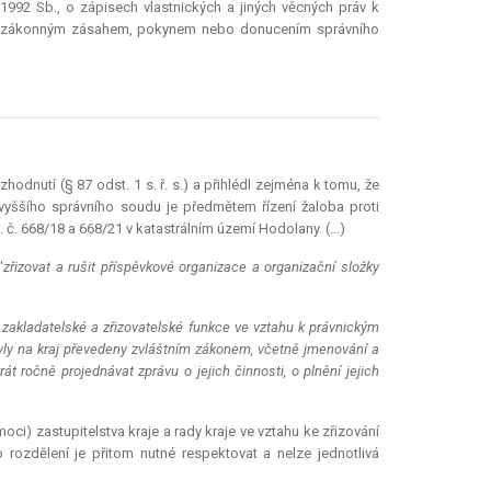
992 Sb., o zápisech vlastnických a jiných věcných práv k
d nezákonným zásahem, pokynem nebo donucením správního
odnutí (§ 87 odst. 1 s. ř. s.) a přihlédl zejména k tomu, že
vyššího správního soudu je předmětem řízení žaloba proti
668/18 a 668/21 v katastrálním území Hodolany. (...)
"
zřizovat a rušit příspěvkové organizace a organizační složky
 zakladatelské a zřizovatelské funkce ve vztahu k právnickým
yly na kraj převedeny zvláštním zákonem, včetně jmenování a
át ročně projednávat zprávu o jejich činnosti, o plnění jejich
i) zastupitelstva kraje a rady kraje ve vztahu ke zřizování
 rozdělení je přitom nutné respektovat a nelze jednotlivá