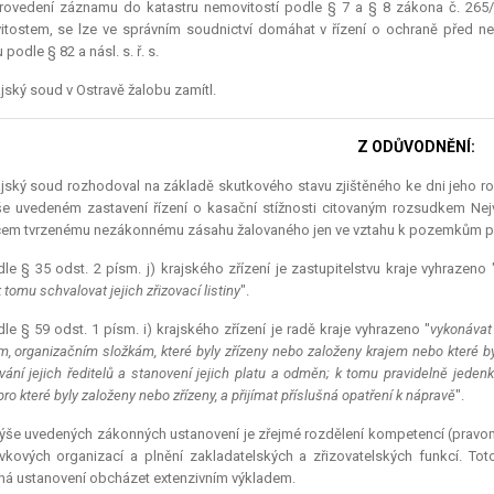
rovedení záznamu do katastru nemovitostí podle § 7 a § 8 zákona č. 265/1
itostem, se lze ve správním soudnictví domáhat v řízení o ochraně pře
podle § 82 a násl. s. ř. s.
jský soud v Ostravě žalobu zamítl.
Z ODŮVODNĚNÍ:
jský soud rozhodoval na základě skutkového stavu zjištěného ke dni jeho rozh
e uvedeném zastavení řízení o kasační stížnosti citovaným rozsudkem Nej
em tvrzenému nezákonnému zásahu žalovaného jen ve vztahu k pozemkům p. č. 
le § 35 odst. 2 písm. j) krajského zřízení je zastupitelstvu kraje vyhrazeno 
k tomu schvalovat jejich zřizovací listiny
".
le § 59 odst. 1 písm. i) krajského zřízení je radě kraje vyhrazeno "
vykonávat
, organizačním složkám, které byly zřízeny nebo založeny krajem nebo které b
vání jejich ředitelů a stanovení jejich platu a odměn; k tomu pravidelně jedenkr
pro které byly založeny nebo zřízeny, a přijímat příslušná opatření k nápravě
".
ýše uvedených zákonných ustanovení je zřejmé rozdělení kompetencí (pravomoc
vkových organizací a plnění zakladatelských a zřizovatelských funkcí. Toto
á ustanovení obcházet extenzivním výkladem.