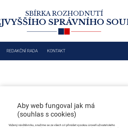
SBÍRKA ROZHODNUTÍ
JVYŠŠÍHO SPRÁVNÍHO SO
REDAKČNÍ RADA
KONTAKT
ÚZEMNÍ SAMOSPRÁVA: URČENÍ M
/2013
Aby web fungoval jak má
HOSPODAŘENÍ PŘÍSPĚVKOVÉ ORG
(souhlas s cookies)
Vážený návštěvníku, snažíme se ze všech sil přinášet vysokou úroveň uživatelského