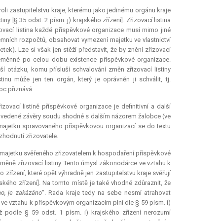
roli zastupitelstvu kraje, kterému jako jedinému orgánu kraje
ny [§ 35 odst. 2 písm. j) krajského zřízení]. Zřizovací listina
vací listina každé příspěvkové organizace musí mimo jiné
emních rozpočtů, obsahovat vymezení majetku ve vlastnictví
tek). Lze si však jen stěží představit, že by znění zřizovací
o neměnné po celou dobu existence příspěvkové organizace.
í otázku, komu přísluší schvalování změn zřizovací listiny
inu může jen ten orgán, který je oprávněn ji schválit, tj.
oc přiznává.
vací listině příspěvkové organizace je definitivní a další
še uvedené závěry soudu shodné s dalším názorem žalobce (ve
ajetku spravovaného příspěvkovou organizací se do textu
zhodnutí zřizovatele.
í majetku svěřeného zřizovatelem k hospodaření příspěvkové
změně zřizovací listiny. Tento úmysl zákonodárce ve vztahu k
zřízení, které opět výhradně jen zastupitelstvu kraje svěřují
jského zřízení]. Na tomto místě je také vhodné zdůraznit, že
o, je zakázáno
". Rada kraje tedy na sebe nesmí atrahovat
e ve vztahu k příspěvkovým organizacím plní dle § 59 písm. i)
iž podle § 59 odst. 1 písm. i) krajského zřízení nerozumí