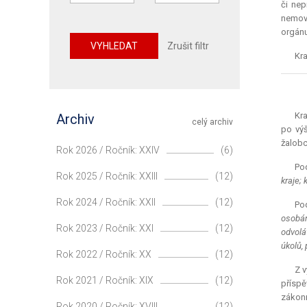
či nep
nemov
orgánu 
VYHLEDAT
Zrušit filtr
Kra
Kra
Archiv
celý archiv
po výš
žalobc
Rok 2026 / Ročník: XXIV
(6)
Pod
Rok 2025 / Ročník: XXIII
(12)
kraje; 
Rok 2024 / Ročník: XXII
(12)
Pod
osobám
Rok 2023 / Ročník: XXI
(12)
odvolá
úkolů, 
Rok 2022 / Ročník: XX
(12)
Z v
Rok 2021 / Ročník: XIX
(12)
příspě
zákonn
Rok 2020 / Ročník: XVIII
(12)