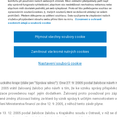
komfortu při používání našich webových stránek. Mezi základní předpoklady patří např.
odst. 2 písm. j), § 36 odst. 1 písm. a), j), l) a m) a § 59 odst. 1 písm. i) zákona
aby správně fungovalo vyhledávání, abychom vás neobtěžovali nevhodnou reklamou nebo
abychom měli dostatek podnětů, jak web vylepšovat. Proto od Vás potřebujeme souhlas se
/2001 Sb. a č. 231/2002 Sb.
zpracováním souborů cookies, tj. malých souborů, které se dočasně ukládají ve vašem
prohlížeči. Předem děkujeme za udělení souhlasu. Data využijeme ke zlepšování našich
kon č. 129/2000 Sb., o krajích, při určení majetku svěřeného zřizova
služeb a přizpůsobení obsahu webu přímo Vám na míru.
Oznámení o ochraně
osobních údajů a souborů cookie
volbu, než jeho vymezení ve zřizovací listině, resp. ve změně zřizovací 
ní s § 36 odst. 1 písm. a), j), l) a m) zákona o krajích]. Rada kraje
dně zastupitelstvu kraje, a to ani poukazem na to, že ve vztahu k př
Přijmout všechny soubory cookie
a o krajích zakladatelské a zřizovatelské funkce. Těmito funkcemi to
zice zejména s nemovitým majetkem zřizovatele (kraje) včetně jeho sv
vším organizační a personální povahy.
Zamítnout vše kromě nutných cookies
*)
 rozsudku Krajského soudu v Ostravě ze dne 18. 2. 2011, čj. 22 A 10/2011-132)
Nastavení souborů cookie
lomoucký kraj proti Katastrálnímu úřadu pro Olomoucký kraj o ochranu pře
da Olomouckého kraje usnesením ze dne 8. 9. 2005 rozhodla o svěření p
ckého kraje (dále jen "Správa silnic"). Dne 27. 9. 2005 podal žalobce návrh
. 2005 vrátil žalovaný žalobci jeho návrh s tím, že ke vzniku správy příspěv
zace provedenou např. jejím dodatkem. Žalovaný proto považoval pro záp
ené změny zřizovací listiny, ze které by vznik správy k určitým nemovitostem v
lení Ministerstva financí ze dne 12. 9. 2005, z něhož tento závěr plyne.
e 13. 12. 2005 podal žalobce žalobu u Krajského soudu v Ostravě, v níž s