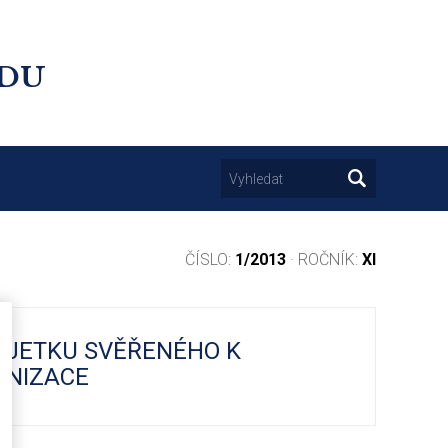
UDU
ČÍSLO:
1/2013
· ROČNÍK:
XI
AJETKU SVĚŘENÉHO K
ANIZACE