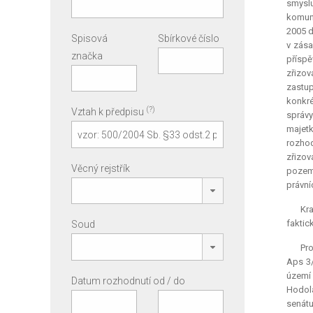
smyslu
komuni
2005 d
Spisová
Sbírkové číslo
v zása
značka
příspě
zřizov
zastu
konkré
(?)
Vztah k předpisu
správy
majetk
rozhod
zřizov
Věcný rejstřík
pozemk
právní
Kra
faktic
Soud
Pro
Aps 3/
území 
Datum rozhodnutí od / do
Hodola
senátu