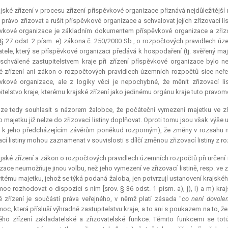
jské zřízení v procesu zřízení příspěvkové organizace přiznává nejdůležitější 
 právo zřizovat a rušit příspěvkové organizace a schvalovat jejich zřizovací listi
vkové organizace je základním dokumentem příspěvkové organizace a zřizo
§ 27 odst. 2 písm. e) zákona č. 250/2000 Sb., o rozpočtových pravidlech úz
atele, který se příspěvkové organizaci předává k hospodaření (tj. svěřený maje
y schválené zastupitelstvem kraje při zřízení příspěvkové organizace byl
é zřízení ani zákon o rozpočtových pravidlech územních rozpočtů sice neřeš
vkové organizace, ale z logiky věci je nepochybné, že měnit zřizovací list
itelstvo kraje, kterému krajské zřízení jako jedinému orgánu kraje tuto pravom
ze tedy souhlasit s názorem žalobce, že počáteční vymezení majetku ve zřizo
o majetku již nelze do zřizovací listiny doplňovat. Oproti tomu jsou však vý
 k jeho předcházejícím závěrům poněkud rozporným), že změny v rozsahu m
ací listiny mohou zaznamenat v souvislosti s dílčí změnou zřizovací listiny z ro
jské zřízení a zákon o rozpočtových pravidlech územních rozpočtů při určen
zace neumožňuje jinou volbu, než jeho vymezení ve zřizovací listině, resp. ve 
tému majetku, jehož se týká podaná žaloba, jen potvrzují ustanovení krajského 
oc rozhodovat o dispozici s ním [srov. § 36 odst. 1 písm. a), j), l) a m) kra
é zřízení je součástí práva veřejného, v němž platí zásada "
co není dovolen
oc, která přísluší výhradně zastupitelstvu kraje, a to ani s poukazem na to, ž
ého zřízení zakladatelské a zřizovatelské funkce. Těmito funkcemi se tot