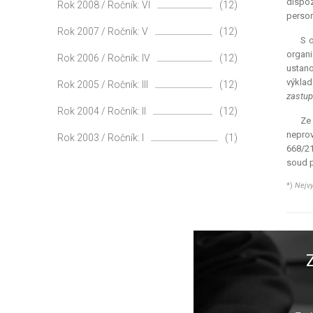
dispoz
Rok 2008 / Ročník: VI
(12)
person
Rok 2007 / Ročník: V
(12)
S 
organi
Rok 2006 / Ročník: IV
(12)
ustano
výkla
Rok 2005 / Ročník: III
(12)
zastup
Rok 2004 / Ročník: II
(12)
Ze
neprov
Rok 2003 / Ročník: I
(1)
668/21
soud p
*)
Nejvy