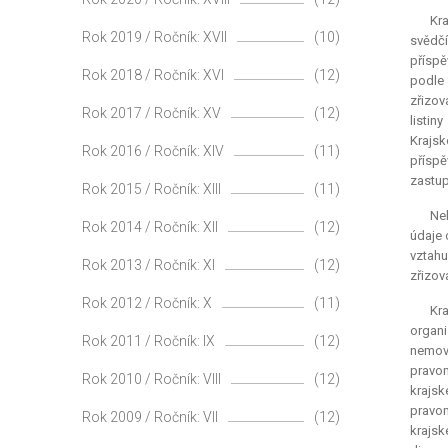
Kra
Rok 2019 / Ročník: XVII
(10)
svědčí
příspě
Rok 2018 / Ročník: XVI
(12)
podle 
zřizov
Rok 2017 / Ročník: XV
(12)
listin
Krajsk
Rok 2016 / Ročník: XIV
(11)
příspě
zastup
Rok 2015 / Ročník: XIII
(11)
Nel
Rok 2014 / Ročník: XII
(12)
údaje 
vztahu
Rok 2013 / Ročník: XI
(12)
zřizov
Rok 2012 / Ročník: X
(11)
Kra
organi
Rok 2011 / Ročník: IX
(12)
nemovi
pravom
Rok 2010 / Ročník: VIII
(12)
krajsk
pravom
Rok 2009 / Ročník: VII
(12)
krajsk