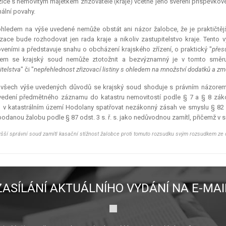
ice s nemovitým majetkem zřizovatele (kraje) včetně jeho svěření příspěvkové
ální povahy.
ohledem na výše uvedené nemůže obstát ani názor žalobce, že je praktičtěj
zace bude rozhodovat jen rada kraje a nikoliv zastupitelstvo kraje. Tento
veními a představuje snahu o obcházení krajského zřízení, o praktický "
přes
dem se krajský soud nemůže ztotožnit a bezvýznamný je v tomto směr
itelstva
" či "
nepřehlednost zřizovací listiny s ohledem na množství dodatků a z
 všech výše uvedených důvodů se krajský soud shoduje s právním názorem ž
edení předmětného záznamu do katastru nemovitostí podle § 7 a § 8 zák
 v katastrálním území Hodolany spatřovat nezákonný zásah ve smyslu § 82 s.
odanou žalobu podle § 87 odst. 3 s. ř. s. jako nedůvodnou zamítl, přičemž v sou
šší správní soud zamítl kasační stížnost žalobce proti tomuto rozsudku svým rozsudkem ze d
ZASÍLÁNÍ AKTUÁLNÍHO VYDÁNÍ NA E-MAI