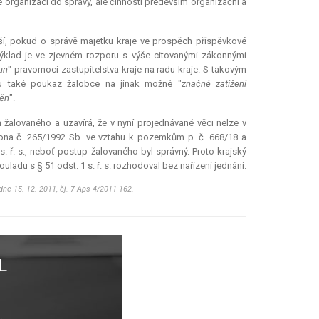
 organizaci do správy, ale činnosti především organizační a
ší, pokud o správě majetku kraje ve prospěch příspěvkové
 výklad je ve zjevném rozporu s výše citovanými zákonnými
un
" pravomocí zastupitelstva kraje na radu kraje. S takovým
u také poukaz žalobce na jinak možné "
značné zatížení
měn
".
alovaného a uzavírá, že v nyní projednávané věci nelze v
ona č. 265/1992 Sb. ve vztahu k pozemkům p. č. 668/18 a
 ř. s., neboť postup žalovaného byl správný. Proto krajský
ladu s § 51 odst. 1 s. ř. s. rozhodoval bez nařízení jednání.
ne 15. 12. 2011, čj. 7 Aps 4/2011-162.
L