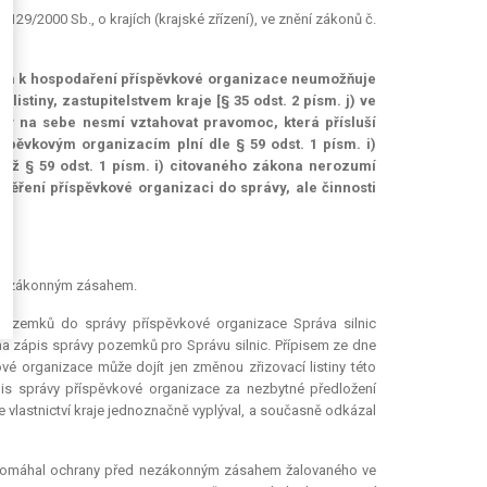
 č. 129/2000 Sb., o krajích (krajské zřízení), ve znění zákonů č.
telem k hospodaření příspěvkové organizace neumožňuje
listiny, zastupitelstvem kraje [§ 35 odst. 2 písm. j) ve
 tedy na sebe nesmí vztahovat pravomoc, která přísluší
íspěvkovým organizacím plní dle § 59 odst. 1 písm. i)
tiž § 59 odst. 1 písm. i) citovaného zákona nerozumí
ěření příspěvkové organizaci do správy, ale činnosti
d nezákonným zásahem.
ozemků do správy příspěvkové organizace Správa silnic
 na zápis správy pozemků pro Správu silnic. Přípisem ze dne
kové organizace může dojít jen změnou zřizovací listiny této
is správy příspěvkové organizace za nezbytné předložení
e vlastnictví kraje jednoznačně vyplýval, a současně odkázal
e domáhal ochrany před nezákonným zásahem žalovaného ve