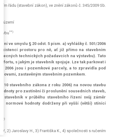
bním řádu (stavební zákon), ve znění zákonů č. 345/2009 Sb.
ní území
**)
tavbu
ní ve smyslu § 20 odst. 5 písm. a) vyhlášky č. 501/2006
xistencí prostoru pro ně, ať již přímo na stavebním
o obecných technických požadavcích na výstavbu). Tato
fortu, s jakým je stavebník spojuje. Lze tak parkovat i
ku 2006 jsou i pozemkové parcely, a to zpravidla pod
i budovami, zastavěným stavebním pozemkem.
 (§ 110 stavebního zákona z roku 2006) na novou stavbu
odnoty pro zastínění či proslunění sousedních staveb,
li stavebník v průběhu stavebního řízení svůj záměr
i normové hodnoty dodrženy při vyšší (větší) stínící
*)
6)
V., 2) Jaroslavy H., 3) Františka K., 4) společnosti s ručením