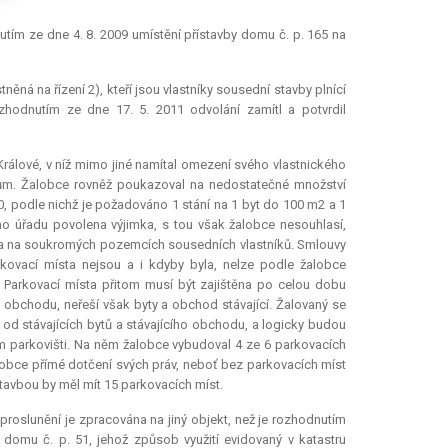
tím ze dne 4. 8. 2009 umístění přístavby domu č. p. 165 na
ěná na řízení 2), kteří jsou vlastníky sousední stavby plnící
zhodnutím ze dne 17. 5. 2011 odvolání zamítl a potvrdil
rálové, v níž mimo jiné namítal omezení svého vlastnického
ům. Žalobce rovněž poukazoval na nedostatečné množství
0, podle nichž je požadováno 1 stání na 1 byt do 100 m2 a 1
o úřadu povolena výjimka, s tou však žalobce nesouhlasí,
na na soukromých pozemcích sousedních vlastníků. Smlouvy
ovací místa nejsou a i kdyby byla, nelze podle žalobce
 Parkovací místa přitom musí být zajištěna po celou dobu
 obchodu, neřeší však byty a obchod stávající. Žalovaný se
d stávajících bytů a stávajícího obchodu, a logicky budou
ím parkovišti. Na něm žalobce vybudoval 4 ze 6 parkovacích
alobce přímé dotčení svých práv, neboť bez parkovacích míst
stavbou by měl mít 15 parkovacích míst.
 proslunění je zpracována na jiný objekt, než je rozhodnutím
omu č. p. 51, jehož způsob využití evidovaný v katastru