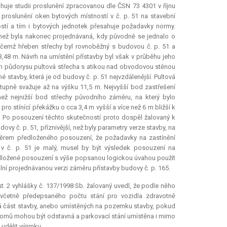
uje studii proslunění zpracovanou dle ČSN 73 4301 v říjnu
na proslunění oken bytových místností v č. p. 51 na stavební
ností a tím i bytových jednotek přesahuje požadavky normy.
, než byla nakonec projednávaná, kdy původně se jednalo o
řičemž hřeben střechy byl rovnoběžný s budovou č. p. 51 a
48 m. Návrh na umístění přístavby byl však v průběhu jeho
ném půdorysu pultová střecha s atikou nad obvodovou stěnou
é stavby, která je od budovy č. p. 51 nejvzdálenější. Pultová
tupně svažuje až na výšku 11,5 m. Nejvyšší bod zastřešení
 než nejnižší bod střechy původního záměru, na který bylo
o stínící překážku o cca 3,4 m vyšší a více než 6 m bližší k
ěr. Po posouzení těchto skutečností proto dospěl žalovaný k
ovy č. p. 51, příznivější, než byly parametry verze stavby, na
věrem předloženého posouzení, že požadavky na zastínění
 v č. p. 51 je malý, musel by být výsledek posouzení na
ředložené posouzení s výše popsanou logickou úvahou použít
lní projednávanou verzi záměru přístavby budovy č. p. 165.
. 2 vyhlášky č. 137/1998 Sb. žalovaný uvedl, že podle něho
včetně předepsaného počtu stání pro vozidla zdravotně
ná část stavby, anebo umístěných na pozemku stavby, pokud
domů mohou být odstavná a parkovací stání umístěna i mimo
udělit výjimku.