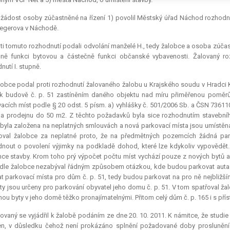
žádost osoby zúčastněné na řízení 1) povolil Městský úřad Náchod rozhodnu
Riegerova v Náchodě.
ti tomuto rozhodnutí podali odvolání manželé H., tedy žalobce a osoba zúčastn
ně funkci bytovou a částečně funkci občanské vybavenosti. Žalovaný ro
nutí I. stupně.
obce podal proti rozhodnutí žalovaného žalobu u Krajského soudu v Hradci K
 k budově č. p. 51 zastíněním daného objektu nad míru přiměřenou poměr
acích míst podle § 20 odst. 5 písm. a) vyhlášky č. 501/2006 Sb. a ČSN 73611
na prodejnu do 50 m2. Z těchto požadavků byla sice rozhodnutím stavebníh
byla založena na neplatných smlouvách a nová parkovací místa jsou umístě
oval žalobce za neplatné proto, že na předmětných pozemcích žádná park
nout o povolení výjimky na podkladě dohod, které lze kdykoliv vypovědět.
nce stavby. Krom toho prý výpočet počtu míst vychází pouze z nových bytů a
dle žalobce nezabýval řádným způsobem otázkou, kde budou parkovat auta o
at parkovací místa pro dům č. p. 51, tedy budou parkovat na pro ně nejbližš
 ty jsou určeny pro parkování obyvatel jeho domu č. p. 51. V tom spatřoval ž
nou byty v jeho domě těžko pronajímatelnými. Přitom celý dům č. p. 165 i s pří
ovaný se vyjádřil k žalobě podáním ze dne 20. 10. 2011. K námitce, že studie
n, v důsledku čehož není prokázáno splnění požadované doby proslunění d