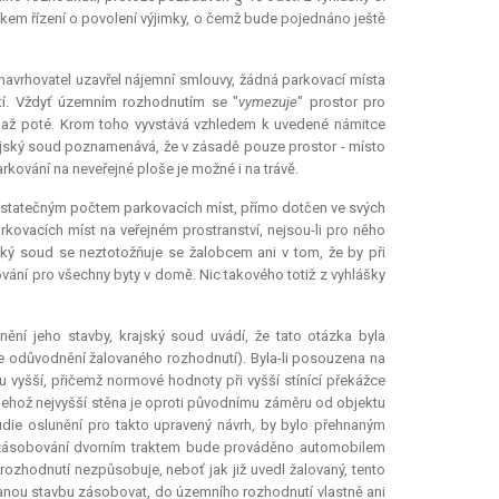
níkem řízení o povolení výjimky, o čemž bude pojednáno ještě
 navrhovatel uzavřel nájemní smlouvy, žádná parkovací místa
tí. Vždyť územním rozhodnutím se "
vymezuje
" prostor pro
e až poté. Krom toho vyvstává vzhledem k uvedené námitce
ajský soud poznamenává, že v zásadě pouze prostor - místo
arkování na neveřejné ploše je možné i na trávě.
dostatečným počtem parkovacích míst, přímo dotčen ve svých
rkovacích míst na veřejném prostranství, nejsou-li pro něho
ský soud se neztotožňuje se žalobcem ani v tom, že by při
vání pro všechny byty v domě. Nic takového totiž z vyhlášky
ínění jeho stavby, krajský soud uvádí, že tato otázka byla
e odůvodnění žalovaného rozhodnutí). Byla-li posouzena na
 vyšší, přičemž normové hodnoty při vyšší stínící překážce
, jehož nejvyšší stěna je oproti původnímu záměru od objektu
udie oslunění pro takto upravený návrh, by bylo přehnaným
zásobování dvorním traktem bude prováděno automobilem
ozhodnutí nezpůsobuje, neboť jak již uvedl žalovaný, tento
anou stavbu zásobovat, do územního rozhodnutí vlastně ani