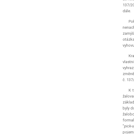
137/20
dále.
Pok
nenach
zamýšl
otázka
vyhovu
Kra
vlastn
vyhraz
změně 
č. 137/
K t
žalova
základ
byly d
žalobc
forma
"
pick-
pojem 