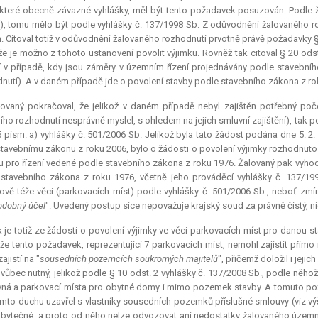
které obecně závazné vyhlášky, měl být tento požadavek posuzován. Podle ža
), tomu mělo být podle vyhlášky č. 137/1998 Sb. Z odůvodnění žalovaného roz
 Citoval totiž v odůvodnění žalovaného rozhodnutí prvotně právě požadavky §
 že je možno z tohoto ustanovení povolit výjimku. Rovněž tak citoval § 20 ods
í v případě, kdy jsou záměry v územním řízení projednávány podle stavební
nutí). A v daném případě jde o povolení stavby podle stavebního zákona z ro
lovaný pokračoval, že jelikož v daném případě nebyl zajištěn potřebný poč
ho rozhodnutí nesprávně myslel, s ohledem na jejich smluvní zajištění), tak po
5 písm. a) vyhlášky č. 501/2006 Sb. Jelikož byla tato žádost podána dne 5. 2
stavebnímu zákonu z roku 2006, bylo o žádosti o povolení výjimky rozhodnuto 
u pro řízení vedené podle stavebního zákona z roku 1976. Žalovaný pak vyhodn
stavebního zákona z roku 1976, včetně jeho prováděcí vyhlášky č. 137/199
vě téže věci (parkovacích míst) podle vyhlášky č. 501/2006 Sb., neboť zmí
bdobný účel
". Uvedený postup sice nepovažuje krajský soud za právně čistý, 
 je totiž ze žádosti o povolení výjimky ve věci parkovacích míst pro danou 
 že tento požadavek, reprezentující 7 parkovacích míst, nemohl zajistit přím
ajistí na "
sousedních pozemcích soukromých majitelů
", přičemž doložil i jeji
) vůbec nutný, jelikož podle § 10 odst. 2 vyhlášky č. 137/2008 Sb., podle ně
ná a parkovací místa pro obytné domy i mimo pozemek stavby. A tomuto pož
omto duchu uzavřel s vlastníky sousedních pozemků příslušné smlouvy (viz výš
bytečné, a proto od něho nelze odvozovat ani nedostatky žalovaného územní