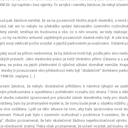
08 Sb. byl naplněn i bez výjimky. To se týká i námitky žalobce, že nebyl účast
ud pak žalobce namítal, že se na pozemcích těchto jiných vlastníků, s nimiž
ází, tak ani to nebylo na překážku vydání žalovaného územního rozhodnu
ený záměr, směřuje do budoucna a vše, co s ním souvisí, se tedy realizuj
, co by na těchto smluvně zajištěných pozemcích vlastně mělo být. A zde kr
jící svojí velikostí počtu vozidel, s jejichž parkováním je uvažováno. Ostatně p
jský soud se přitom nedomnívá, že by žalobce mohl být, podle jeho slov ne
ických právech. Jeho vlastnické právo je totiž chráněno přímo Ústavou a u pa
ena, se práva na jejich přednostní či výlučné užívání domáhat nemůže. Kraj
stavby (v posuzované věci přístavbou) mělo být "
dodatečně
" dořešeno parko
1998 Sb. neplyne. (...)
vrzení žalobce, že nebylo dostatečně přihlíženo k námitce týkající se zast
ným přezkoumána a vysvětlena v potřebném rozsahu (viz strana 7 dole a dál
ě studie oslunění zpracované pro původní záměr stavebníka, tedy pro stavbu
održeny, bylo by protismyslné myslet si, že tomu bude jinak u objektu nižšího
e více vzdálena. Lpět za této situace na tom, aby byla zpracována nová st
lismem. Pokud pak bylo v územním rozhodnutí v podmínce 5 uvedeno, že 
up
", dlužno poznamenat, že tato skutečnost žádnou nejednoznačnost výroku r
je všeobecně známý. Třeba však poznamenat, že určení vozidel, jež budou d