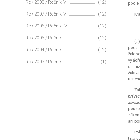
Rok 2008 / Ročník: VI
(12)
podle 
Rok 2007 / Ročník: V
(12)
Kra
Rok 2006 / Ročník: IV
(12)
Rok 2005 / Ročník: III
(12)
(..
podal 
Rok 2004 / Ročník: II
(12)
žalobc
vyjádř
Rok 2003 / Ročník: I
(1)
s nímž
žalova
usnese
Žal
právec
závazn
pouze 
zákon 
ani po
Pok
tato o