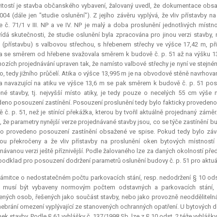
tostí je stavba občanského vybavení, žalovaný uvedl, že dokumentace obsah
004 (dále jen "studie oslunění"). Z jejího závěru vyplývá, že vliv přístavby 
e č. 71/1 v III. NP a ve IV. NP je malý a doba proslunění jednotlivých míst
dá skutečnosti, že studie oslunění byla zpracována pro jinou verzi stavby
 (přístavbu) s valbovou střechou, s hřebenem střechy ve výšce 17,42 m, p
a se směrem od hřebene svažovala směrem k budově č. p. 51 až na výšku 13,
ozích projednávání upraven tak, že namísto valbové střechy je nyní ve stej
ho, tedy jižního průčelí. Atika o výšce 13,995 m je na obvodové stěně navrhovan
a navazující na atiku ve výšce 13,6 m se pak směrem k budově č. p. 51 pos
né stavby, tj. nejvyšší místo atiky, je tedy pouze o necelých 55 cm výše
eno posouzení zastínění. Posouzení proslunění tedy bylo fakticky provedeno pr
 č. p. 51, než je stínící překážka, kterou by tvořil aktuálně projednaný zám
, že parametry nynější verze projednávané stavby jsou, co se týče zastínění bud
lo provedeno posouzení zastínění obsažené ve spise. Pokud tedy bylo zá
u překročeny a že vliv přístavby na proslunění oken bytových místností
návanou verzi ještě příznivější. Podle žalovaného lze za daných okolností p
 podklad pro posouzení dodržení parametrů oslunění budovy č. p. 51 pro aktuá
ámitce o nedostatečném počtu parkovacích stání, resp. nedodržení § 10 odst
y musí být vybaveny normovým počtem odstavných a parkovacích stání, 
ených osob, řešených jako součást stavby, nebo jako provozně neoddělitel
ebrání omezení vyplývající ze stanovených ochranných opatření. U bytových 
k stavby. Podle § 61 vyhlášky č. 137/1998 Sb. lze z § 10 odst. 2 téže vyhlášky 