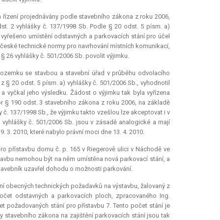
m řízení projednávány podle stavebního zákona z roku 2006,
st. 2 vyhlášky č. 137/1998 Sb. Podle § 20 odst. 5 písm. a)
vyřešeno umístění odstavných a parkovacích stání pro účel
 české technické normy pro navrhování místních komunikací,
§ 26 vyhlášky č. 501/2006 Sb. povolit výjimku.
 pozemku se stavbou a stavební úřad v průběhu odvolacího
y z § 20 odst. 5 písm. a) vyhlášky č. 501/2006 Sb., vyhodnotil
 a vyčkal jeho výsledku. Žádost o výjimku tak byla vyřízena
r § 190 odst. 3 stavebního zákona z roku 2006, na základě
č. 137/1998 Sb., že výjimku takto vzešlou lze akceptovat i v
) vyhlášky č. 501/2006 Sb. jsou v zásadě analogické a mají
 3. 2010, které nabylo právní moci dne 13. 4. 2010.
pro přístavbu domu č. p. 165 v Riegerově ulici v Náchodě ve
tavbu nemohou být na něm umístěna nová parkovací stání, a
avebník uzavřel dohodu o možnosti parkování.
ní obecných technických požadavků na výstavbu, žalovaný z
počet odstavných a parkovacích ploch, zpracovaného Ing.
 požadovaných stání pro přístavbu 7. Tento počet stání je
 stavebního zákona na zajištění parkovacích stání jsou tak