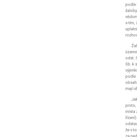
podle 
žaloby
vědom.
s tím,
uplatn
rozhod
Ža
územní
odst. 
Sb. k 
výjimk
podle 
obsaho
mají o
Jak
proto,
místa z
řízení
odstav
že v t
za nad