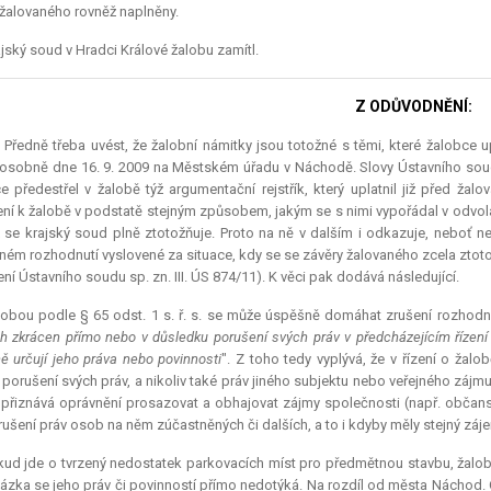
žalovaného rovněž naplněny.
jský soud v Hradci Králové žalobu zamítl.
Z ODŮVODNĚNÍ:
.) Předně třeba uvést, že žalobní námitky jsou totožné s těmi, které žalobce up
osobně dne 16. 9. 2009 na Městském úřadu v Náchodě. Slovy Ústavního soudu v
e předestřel v žalobě týž argumentační rejstřík, který uplatnil již před ža
ení k žalobě v podstatě stejným způsobem, jakým se s nimi vypořádal v odvol
 se krajský soud plně ztotožňuje. Proto na ně v dalším i odkazuje, neboť n
ném rozhodnutí vyslovené za situace, kdy se se závěry žalovaného zcela ztot
ní Ústavního soudu sp. zn. III. ÚS 874/11). K věci pak dodává následující.
obou podle § 65 odst. 1 s. ř. s. se může úspěšně domáhat zrušení rozhodnu
h zkrácen přímo nebo v důsledku porušení svých práv v předcházejícím řízení 
ě určují jeho práva nebo povinnosti
". Z toho tedy vyplývá, že v řízení o žal
porušení svých práv, a nikoliv také práv jiného subjektu nebo veřejného zájmu
přiznává oprávnění prosazovat a obhajovat zájmy společnosti (např. občansk
rušení práv osob na něm zúčastněných či dalších, a to i kdyby měly stejný zájem
ud jde o tvrzený nedostatek parkovacích míst pro předmětnou stavbu, žalobce
tázka se jeho práv či povinností přímo nedotýká. Na rozdíl od města Náchod.