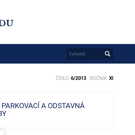
UDU
ČÍSLO:
6/2013
· ROČNÍK:
XI
; PARKOVACÍ A ODSTAVNÁ
BY