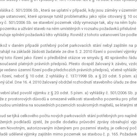
láška č. 501/2006 Sb., která se uplatní v případě, kdy jsou záměry v územní
je ustanovení, které upravuje tutéž problematiku jako výše citovaný § 10 od
ky č. 501/2006 Sb. se stavební pozemek vždy vymezuje tak, aby na něm bylo 
í pozemku a užívání staveb na něm umístěných v rozsahu požadavků příslušné
ručuje splnění požadavků této vyhlášky. Rovněž z tohoto ustanovení lze podle 
likož v daném případě potřebný počet parkovacích stání nebyl zajištěn na
 zahájil na základě žádosti žadatele ze dne 5. 2. 2010 řízení o povolení výjimk
ný toto řízení jako řízení o předběžné otázce ve smyslu § 40 správního řádu
současně platných právních předpisů. Přesto dospěl žalovaný k závěru, vzdo
je vedeno územní řízení podle předchozích právních předpisů, včetně vyhlášky 
řízení, neboť § 10 odst. 2 vyhlášky č. 137/1998 Sb. a § 20 odst. 5 písm. a
ý účel. Dne 16. 4. 2010 žalovaný obdržel rozhodnutí stavebního úřadu ze dne 9.
vební úřad povolil výjimku z § 20 odst. 5 písm. a) vyhlášky č. 501/2006 Sb. 
 že z prostorových důvodů a omezené velikosti stavebního pozemku pro přís
budou umístěna na sousedních pozemcích soukromých majitelů, se kterými st
ud se týká celkového počtu nových parkovacích stání potřebných pro naplně
žených podkladů zjistil, že podle dodatku průvodní zprávy obsahující vý
m Novotným, autorizovaným inženýrem pro pozemní stavby, je celkový počet
ladě udělené výjimky zajištěn mimo pozemek se stavbou č. p. 165. Požadavky