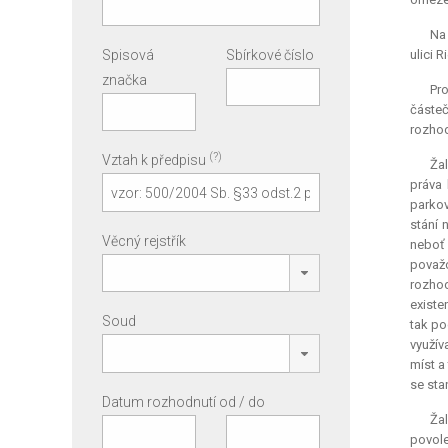
Na 
Spisová
Sbírkové číslo
ulici 
značka
Pro
částeč
rozhod
(?)
Vztah k předpisu
Žal
práva
parkov
stání 
Věcný rejstřík
neboť 
považ
rozhod
existe
Soud
tak po
využív
míst a
se sta
Datum rozhodnutí od / do
Žal
povole