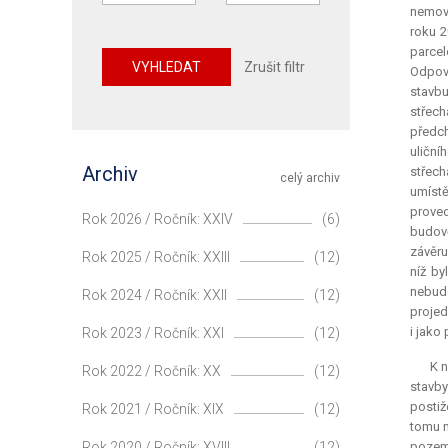
nemovi
roku 2
parcel
VYHLEDAT
Zrušit filtr
Odpoví
stavbu
střech
předch
uliční
Archiv
střech
celý archiv
umístě
proved
Rok 2026 / Ročník: XXIV
(6)
budově
závěru
Rok 2025 / Ročník: XXIII
(12)
níž by
nebudo
Rok 2024 / Ročník: XXII
(12)
projed
i jako
Rok 2023 / Ročník: XXI
(12)
K n
Rok 2022 / Ročník: XX
(12)
stavb
postiž
Rok 2021 / Ročník: XIX
(12)
tomu n
Rok 2020 / Ročník: XVIII
(12)
pozeme