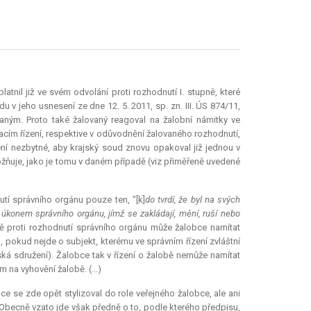
latnil již ve svém odvolání proti rozhodnutí I. stupně, které
 jeho usnesení ze dne 12. 5. 2011, sp. zn. III. ÚS 874/11,
lovaným. Proto také žalovaný reagoval na žalobní námitky ve
acím řízení, respektive v odůvodnění žalovaného rozhodnutí,
ení nezbytné, aby krajský soud znovu opakoval již jednou v
ožňuje, jako je tomu v daném případě (viz přiměřeně uvedené
tí správního orgánu pouze ten, "[k]
do tvrdí, že byl na svých
úkonem správního orgánu, jímž se zakládají, mění, ruší nebo
obě proti rozhodnutí správního orgánu může žalobce namítat
, pokud nejde o subjekt, kterému ve správním řízení zvláštní
á sdružení). Žalobce tak v řízení o žalobě nemůže namítat
 na vyhovění žalobě. (...)
 se zde opět stylizoval do role veřejného žalobce, ale ani
 Obecně vzato jde však předně o to, podle kterého předpisu,