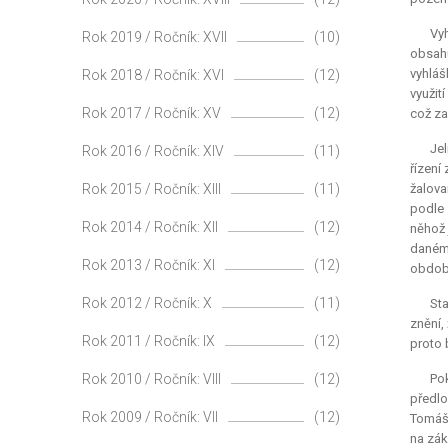
Vyh
Rok 2019 / Ročník: XVII
(10)
obsahu
vyhláš
Rok 2018 / Ročník: XVI
(12)
využit
Rok 2017 / Ročník: XV
(12)
což za
Je
Rok 2016 / Ročník: XIV
(11)
řízení
Rok 2015 / Ročník: XIII
(11)
žalova
podle 
Rok 2014 / Ročník: XII
(12)
něhož 
daném 
Rok 2013 / Ročník: XI
(12)
obdobn
Rok 2012 / Ročník: X
(11)
Sta
znění,
Rok 2011 / Ročník: IX
(12)
proto 
Rok 2010 / Ročník: VIII
(12)
Pok
předlo
Rok 2009 / Ročník: VII
(12)
Tomáše
na zák