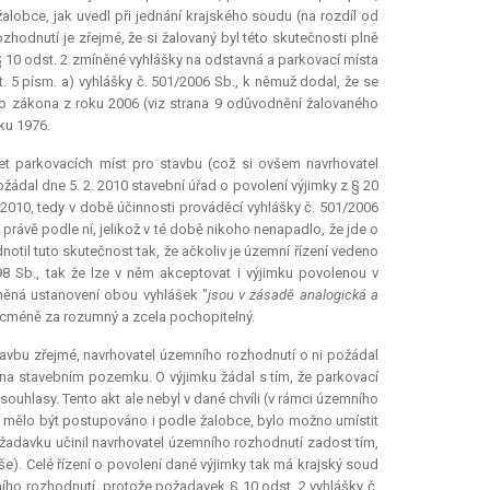
lobce, jak uvedl při jednání krajského soudu (na rozdíl od
hodnutí je zřejmé, že si žalovaný byl této skutečnosti plně
 10 odst. 2 zmíněné vyhlášky na odstavná a parkovací místa
t. 5 písm. a) vyhlášky č. 501/2006 Sb., k němuž dodal, že se
ho zákona z roku 2006 (viz strana 9 odůvodnění žalovaného
ku 1976.
et parkovacích míst pro stavbu (což si ovšem navrhovatel
žádal dne 5. 2. 2010 stavební úřad o povolení výjimky z § 20
. 2010, tedy v době účinnosti prováděcí vyhlášky č. 501/2006
právě podle ní, jelikož v té době nikoho nenapadlo, že jde o
otil tuto skutečnost tak, že ačkoliv je územní řízení vedeno
8 Sb., tak že lze v něm akceptovat i výjimku povolenou v
něná ustanovení obou vyhlášek "
jsou v zásadě analogická a
nicméně za rozumný a zcela pochopitelný.
stavbu zřejmé, navrhovatel územního rozhodnutí o ni požádal
o na stavebním pozemku. O výjimku žádal s tím, že parkovací
ch souhlasy. Tento akt ale nebyl v dané chvíli (v rámci územního
hož mělo být postupováno i podle žalobce, bylo možno umístit
adavku učinil navrhovatel územního rozhodnutí zadost tím,
e). Celé řízení o povolení dané výjimky tak má krajský soud
ho rozhodnutí, protože požadavek § 10 odst. 2 vyhlášky č.