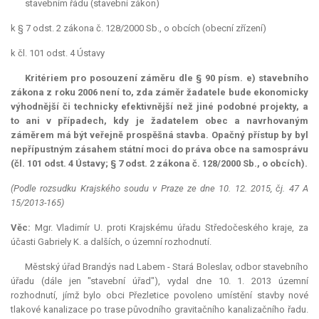
stavebním řádu (stavební zákon)
k § 7 odst. 2 zákona č. 128/2000 Sb., o obcích (obecní zřízení)
k čl. 101 odst. 4 Ústavy
Kritériem pro posouzení záměru dle § 90 písm. e) stavebního
zákona z roku 2006 není to, zda záměr žadatele bude ekonomicky
výhodnější či technicky efektivnější než jiné podobné projekty, a
to ani v případech, kdy je žadatelem obec a navrhovaným
záměrem má být veřejně prospěšná stavba. Opačný přístup by byl
nepřípustným zásahem státní moci do práva obce na samosprávu
(čl. 101 odst. 4 Ústavy; § 7 odst. 2 zákona č. 128/2000 Sb., o obcích).
(Podle rozsudku Krajského soudu v Praze ze dne 10. 12. 2015, čj. 47 A
15/2013-165)
Věc:
Mgr. Vladimír U. proti Krajskému úřadu Středočeského kraje, za
účasti Gabriely K. a dalších, o územní rozhodnutí.
Městský úřad Brandýs nad Labem - Stará Boleslav, odbor stavebního
úřadu (dále jen "stavební úřad"), vydal dne 10. 1. 2013 územní
rozhodnutí, jímž bylo obci Přezletice povoleno umístění stavby nové
tlakové kanalizace po trase původního gravitačního kanalizačního řadu.