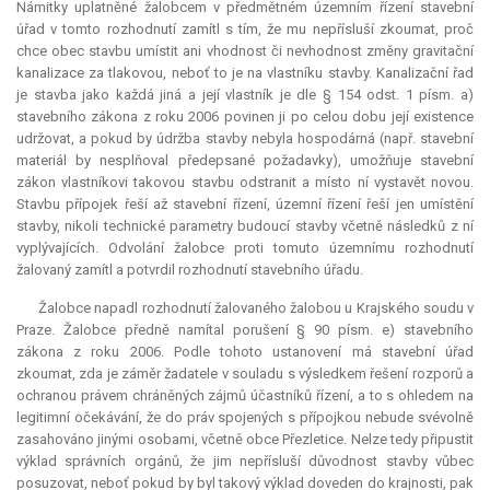
Námitky uplatněné žalobcem v předmětném územním řízení stavební
úřad v tomto rozhodnutí zamítl s tím, že mu nepřísluší zkoumat, proč
chce obec stavbu umístit ani vhodnost či nevhodnost změny gravitační
kanalizace za tlakovou, neboť to je na vlastníku stavby. Kanalizační řad
je stavba jako každá jiná a její vlastník je dle § 154 odst. 1 písm. a)
stavebního zákona z roku 2006 povinen ji po celou dobu její existence
udržovat, a pokud by údržba stavby nebyla hospodárná (např. stavební
materiál by nesplňoval předepsané požadavky), umožňuje stavební
zákon vlastníkovi takovou stavbu odstranit a místo ní vystavět novou.
Stavbu přípojek řeší až stavební řízení, územní řízení řeší jen umístění
stavby, nikoli technické parametry budoucí stavby včetně následků z ní
vyplývajících. Odvolání žalobce proti tomuto územnímu rozhodnutí
žalovaný zamítl a potvrdil rozhodnutí stavebního úřadu.
Žalobce napadl rozhodnutí žalovaného žalobou u Krajského soudu v
Praze. Žalobce předně namítal porušení § 90 písm. e) stavebního
zákona z roku 2006. Podle tohoto ustanovení má stavební úřad
zkoumat, zda je záměr žadatele v souladu s výsledkem řešení rozporů a
ochranou právem chráněných zájmů účastníků řízení, a to s ohledem na
legitimní očekávání, že do práv spojených s přípojkou nebude svévolně
zasahováno jinými osobami, včetně obce Přezletice. Nelze tedy připustit
výklad správních orgánů, že jim nepřísluší důvodnost stavby vůbec
posuzovat, neboť pokud by byl takový výklad doveden do krajnosti, pak