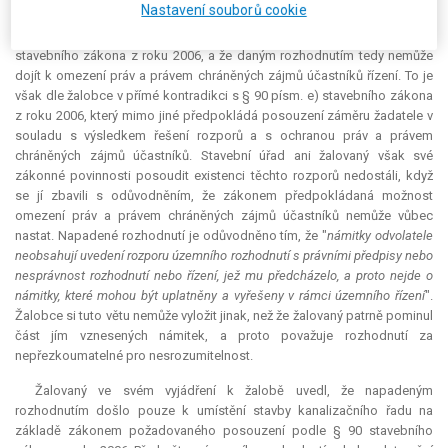
Nastavení souborů cookie
předmětem daného řízení je pouze umístění stavby, kterým stavební
úřad potvrzuje soulad záměru s výše uvedenými požadavky § 90
stavebního zákona z roku 2006, a že daným rozhodnutím tedy nemůže
dojít k omezení práv a právem chráněných zájmů účastníků řízení. To je
však dle žalobce v přímé kontradikci s § 90 písm. e) stavebního zákona
z roku 2006, který mimo jiné předpokládá posouzení záměru žadatele v
souladu s výsledkem řešení rozporů a s ochranou práv a právem
chráněných zájmů účastníků. Stavební úřad ani žalovaný však své
zákonné povinnosti posoudit existenci těchto rozporů nedostáli, když
se jí zbavili s odůvodněním, že zákonem předpokládaná možnost
omezení práv a právem chráněných zájmů účastníků nemůže vůbec
nastat. Napadené rozhodnutí je odůvodněno tím, že "
námitky odvolatele
neobsahují uvedení rozporu územního rozhodnutí s právními předpisy nebo
nesprávnost rozhodnutí nebo řízení, jež mu předcházelo, a proto nejde o
námitky, které mohou být uplatněny a vyřešeny v rámci územního řízení
".
Žalobce si tuto větu nemůže vyložit jinak, než že žalovaný patrně pominul
část jím vznesených námitek, a proto považuje rozhodnutí za
nepřezkoumatelné pro nesrozumitelnost.
Žalovaný ve svém vyjádření k žalobě uvedl, že napadeným
rozhodnutím došlo pouze k umístění stavby kanalizačního řadu na
základě zákonem požadovaného posouzení podle § 90 stavebního