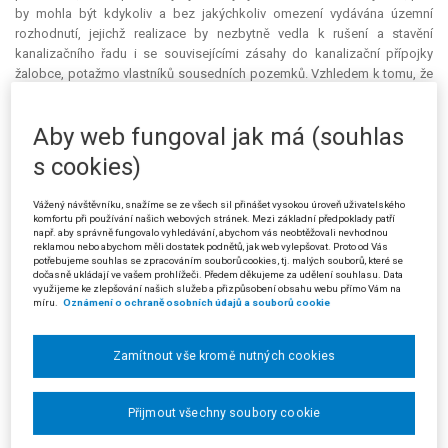
by mohla být kdykoliv a bez jakýchkoliv omezení vydávána územní
rozhodnutí, jejichž realizace by nezbytně vedla k rušení a stavění
kanalizačního řadu i se souvisejícími zásahy do kanalizační přípojky
žalobce, potažmo vlastníků sousedních pozemků. Vzhledem k tomu, že
se zde střetává právo obce Přezletice na provedení stavby a právo
žalobce na ochranu pokojného stavu a ochranu vlastnictví, byl stavební
Aby web fungoval jak má (souhlas
úřad povinen přistoupit ke zkoumání důvodů pro stavbu.
s cookies)
Žalobce dále tvrdil, že řešení je technicky nevhodné a nehospodárné.
Mimo to byly pominuty zájmy vlastníků sousedních pozemků a přípojek
Vážený návštěvníku, snažíme se ze všech sil přinášet vysokou úroveň uživatelského
na stávající kanalizaci, neboť s nimi nebyla vypořádána otázka náhrady
komfortu při používání našich webových stránek. Mezi základní předpoklady patří
nákladů na vybudování nového kanalizačního řadu, a rovněž nebyl dán
např. aby správně fungovalo vyhledávání, abychom vás neobtěžovali nevhodnou
reklamou nebo abychom měli dostatek podnětů, jak web vylepšovat. Proto od Vás
souhlas těchto vlastníků s realizací záměru. Tato povinnost pro
potřebujeme souhlas se zpracováním souborů cookies, tj. malých souborů, které se
stavebníka (obec Přezletice) vyplývá z obecných ustanovení zákona č.
dočasně ukládají ve vašem prohlížeči. Předem děkujeme za udělení souhlasu. Data
274/2001 Sb., o vodovodech a kanalizacích pro veřejnou potřebu a o
využijeme ke zlepšování našich služeb a přizpůsobení obsahu webu přímo Vám na
míru.
Oznámení o ochraně osobních údajů a souborů cookie
změně některých zákonů (zákon o vodovodech a kanalizacích), ve znění
účinném do 31. 12. 2013, a lze ji dovodit i z judikatury (usnesení
Nejvyššího správního soudu ze dne 24. 6. 2009, čj. Konf 24/2008-21) a
Zamítnout vše kromě nutných cookies
literatury (Chaloupka, V. a kol.
Zákon č. 274/2001 Sb. v úplném znění k 1.
lednu 2007 s rozšířeným komentářem: Vyhláška č. 428/2001 Sb., v úplném
znění s rozšířeným komentářem.
3. vyd. Praha: Sondy, 2007, s. 35).
Přijmout všechny soubory cookie
Žalobce rovněž nesouhlasil s tvrzením správních orgánů, že