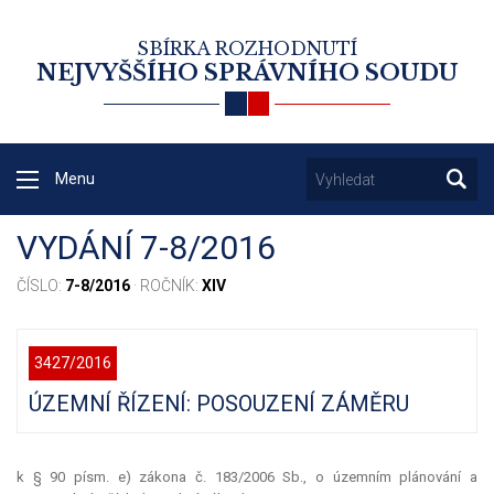
SBÍRKA ROZHODNUTÍ
NEJVYŠŠÍHO SPRÁVNÍHO SOUDU
Menu
VYDÁNÍ 7-8/2016
ČÍSLO:
7-8/2016
· ROČNÍK:
XIV
3427/2016
ÚZEMNÍ ŘÍZENÍ: POSOUZENÍ ZÁMĚRU
k § 90 písm. e) zákona č. 183/2006 Sb., o územním plánování a