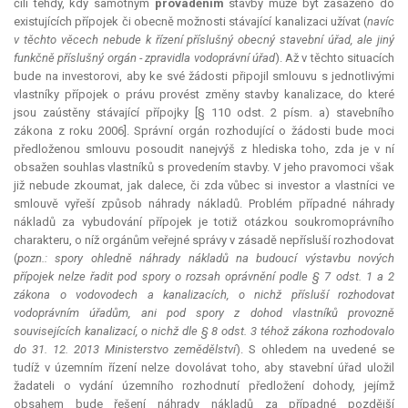
čili tehdy, kdy samotným
prováděním
stavby může být zasaženo do
existujících přípojek či obecně možnosti stávající kanalizaci užívat (
navíc
v těchto věcech nebude k řízení příslušný obecný stavební úřad, ale jiný
funkčně příslušný orgán - zpravidla vodoprávní úřad
). Až v těchto situacích
bude na investorovi, aby ke své žádosti připojil smlouvu s jednotlivými
vlastníky přípojek o právu provést změny stavby kanalizace, do které
jsou zaústěny stávající přípojky [§ 110 odst. 2 písm. a) stavebního
zákona z roku 2006]. Správní orgán rozhodující o žádosti bude moci
předloženou smlouvu posoudit nanejvýš z hlediska toho, zda je v ní
obsažen souhlas vlastníků s provedením stavby. V jeho pravomoci však
již nebude zkoumat, jak dalece, či zda vůbec si investor a vlastníci ve
smlouvě vyřeší způsob náhrady nákladů. Problém případné náhrady
nákladů za vybudování přípojek je totiž otázkou soukromoprávního
charakteru, o níž orgánům veřejné správy v zásadě nepřísluší rozhodovat
(
pozn.: spory ohledně náhrady nákladů na budoucí výstavbu nových
přípojek nelze řadit pod spory o rozsah oprávnění podle § 7 odst. 1 a 2
zákona o vodovodech a kanalizacích, o nichž přísluší rozhodovat
vodoprávním úřadům, ani pod spory z dohod vlastníků provozně
souvisejících kanalizací, o nichž dle § 8 odst. 3 téhož zákona rozhodovalo
do 31. 12. 2013 Ministerstvo zemědělství
). S ohledem na uvedené se
tudíž v územním řízení nelze dovolávat toho, aby stavební úřad uložil
žadateli o vydání územního rozhodnutí předložení dohody, jejímž
obsahem bude řešení náhrady nákladů za případné pozdější