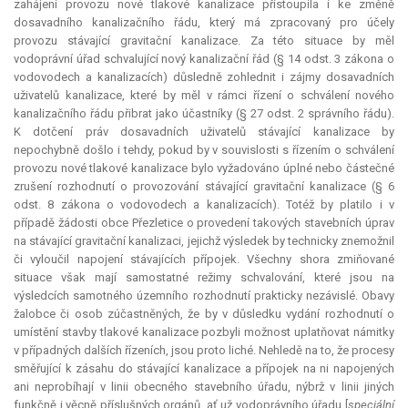
zahájení provozu nové tlakové kanalizace přistoupila i ke změně
dosavadního kanalizačního řádu, který má zpracovaný pro účely
provozu stávající gravitační kanalizace. Za této situace by měl
vodoprávní úřad schvalující nový kanalizační řád (§ 14 odst. 3 zákona o
vodovodech a kanalizacích) důsledně zohlednit i zájmy dosavadních
uživatelů kanalizace, které by měl v rámci řízení o schválení nového
kanalizačního řádu přibrat jako účastníky (§ 27 odst. 2 správního řádu).
K dotčení práv dosavadních uživatelů stávající kanalizace by
nepochybně došlo i tehdy, pokud by v souvislosti s řízením o schválení
provozu nové tlakové kanalizace bylo vyžadováno úplné nebo částečné
zrušení rozhodnutí o provozování stávající gravitační kanalizace (§ 6
odst. 8 zákona o vodovodech a kanalizacích). Totéž by platilo i v
případě žádosti obce Přezletice o provedení takových stavebních úprav
na stávající gravitační kanalizaci, jejichž výsledek by technicky znemožnil
či vyloučil napojení stávajících přípojek. Všechny shora zmiňované
situace však mají samostatné režimy schvalování, které jsou na
výsledcích samotného územního rozhodnutí prakticky nezávislé. Obavy
žalobce či osob zúčastněných, že by v důsledku vydání rozhodnutí o
umístění stavby tlakové kanalizace pozbyli možnost uplatňovat námitky
v případných dalších řízeních, jsou proto liché. Nehledě na to, že procesy
směřující k zásahu do stávající kanalizace a přípojek na ni napojených
ani neprobíhají v linii obecného stavebního úřadu, nýbrž v linii jiných
funkčně i věcně příslušných orgánů, ať už vodoprávního úřadu [
speciální