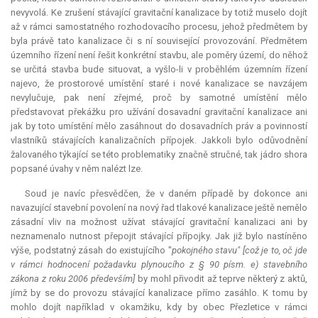
nevyvolá. Ke zrušení stávající gravitační kanalizace by totiž muselo dojít
až v rámci samostatného rozhodovacího procesu, jehož předmětem by
byla právě tato kanalizace či s ní související provozování. Předmětem
územního řízení není řešit konkrétní stavbu, ale poměry území, do něhož
se určitá stavba bude situovat, a vyšlo-li v proběhlém územním řízení
najevo, že prostorové umístění staré i nové kanalizace se navzájem
nevylučuje, pak není zřejmé, proč by samotné umístění mělo
představovat překážku pro užívání dosavadní gravitační kanalizace ani
jak by toto umístění mělo zasáhnout do dosavadních práv a povinností
vlastníků stávajících kanalizačních přípojek. Jakkoli bylo odůvodnění
žalovaného týkající se této problematiky značně stručné, tak jádro shora
popsané úvahy v něm nalézt lze.
Soud je navíc přesvědčen, že v daném případě by dokonce ani
navazující stavební povolení na nový řad tlakové kanalizace ještě nemělo
zásadní vliv na možnost užívat stávající gravitační kanalizaci ani by
neznamenalo nutnost přepojit stávající přípojky. Jak již bylo nastíněno
výše, podstatný zásah do existujícího "
pokojného stavu" [což je to, oč jde
v rámci hodnocení požadavku plynoucího z § 90 písm. e) stavebního
zákona z roku 2006 především]
by mohl přivodit až teprve některý z aktů,
jímž by se do provozu stávající kanalizace přímo zasáhlo. K tomu by
mohlo dojít například v okamžiku, kdy by obec Přezletice v rámci