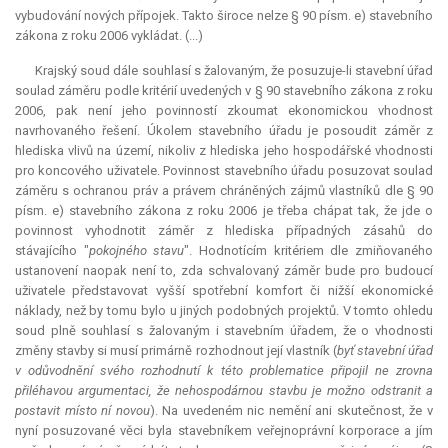
vybudování nových přípojek. Takto široce nelze § 90 písm. e) stavebního
zákona z roku 2006 vykládat. (...)
Krajský soud dále souhlasí s žalovaným, že posuzuje-li stavební úřad
soulad záměru podle kritérií uvedených v § 90 stavebního zákona z roku
2006, pak není jeho povinností zkoumat ekonomickou vhodnost
navrhovaného řešení. Úkolem stavebního úřadu je posoudit záměr z
hlediska vlivů na území, nikoliv z hlediska jeho hospodářské vhodnosti
pro koncového uživatele. Povinnost stavebního úřadu posuzovat soulad
záměru s ochranou práv a právem chráněných zájmů vlastníků dle § 90
písm. e) stavebního zákona z roku 2006 je třeba chápat tak, že jde o
povinnost vyhodnotit záměr z hlediska případných zásahů do
stávajícího "
pokojného stavu
". Hodnotícím kritériem dle zmiňovaného
ustanovení naopak není to, zda schvalovaný záměr bude pro budoucí
uživatele představovat vyšší spotřební komfort či nižší ekonomické
náklady, než by tomu bylo u jiných podobných projektů. V tomto ohledu
soud plně souhlasí s žalovaným i stavebním úřadem, že o vhodnosti
změny stavby si musí primárně rozhodnout její vlastník (
byť stavební úřad
v odůvodnění svého rozhodnutí k této problematice připojil ne zrovna
přiléhavou argumentaci, že nehospodárnou stavbu je možno odstranit a
postavit místo ní novou
). Na uvedeném nic nemění ani skutečnost, že v
nyní posuzované věci byla stavebníkem veřejnoprávní
korporace
a jím