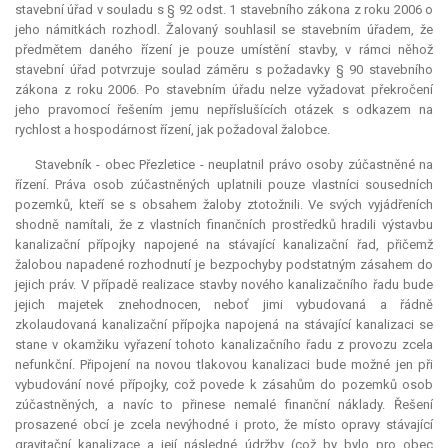
stavební úřad v souladu s § 92 odst. 1 stavebního zákona z roku 2006 o
jeho námitkách rozhodl. Žalovaný souhlasil se stavebním úřadem, že
předmětem daného řízení je pouze umístění stavby, v rámci něhož
stavební úřad potvrzuje soulad záměru s požadavky § 90 stavebního
zákona z roku 2006. Po stavebním úřadu nelze vyžadovat překročení
jeho pravomocí řešením jemu nepříslušících otázek s odkazem na
rychlost a hospodárnost řízení, jak požadoval žalobce.
Stavebník - obec Přezletice - neuplatnil právo osoby zúčastněné na
řízení. Práva osob zúčastněných uplatnili pouze vlastníci sousedních
pozemků, kteří se s obsahem žaloby ztotožnili. Ve svých vyjádřeních
shodně namítali, že z vlastních finančních prostředků hradili výstavbu
kanalizační přípojky napojené na stávající kanalizační řad, přičemž
žalobou napadené rozhodnutí je bezpochyby podstatným zásahem do
jejich práv. V případě realizace stavby nového kanalizačního řadu bude
jejich majetek znehodnocen, neboť jimi vybudovaná a řádně
zkolaudovaná kanalizační přípojka napojená na stávající kanalizaci se
stane v okamžiku vyřazení tohoto kanalizačního řadu z provozu zcela
nefunkční. Připojení na novou tlakovou kanalizaci bude možné jen při
vybudování nové přípojky, což povede k zásahům do pozemků osob
zúčastněných, a navíc to přinese nemalé finanční náklady. Řešení
prosazené obcí je zcela nevýhodné i proto, že místo opravy stávající
gravitační kanalizace a její následné údržby (což by bylo pro obec