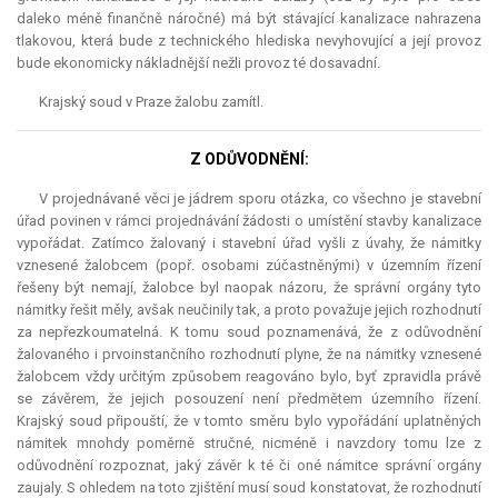
daleko méně finančně náročné) má být stávající kanalizace nahrazena
tlakovou, která bude z technického hlediska nevyhovující a její provoz
bude ekonomicky nákladnější nežli provoz té dosavadní.
Krajský soud v Praze žalobu zamítl.
Z ODŮVODNĚNÍ:
V projednávané věci je jádrem sporu otázka, co všechno je stavební
úřad povinen v rámci projednávání žádosti o umístění stavby kanalizace
vypořádat. Zatímco žalovaný i stavební úřad vyšli z úvahy, že námitky
vznesené žalobcem (popř. osobami zúčastněnými) v územním řízení
řešeny být nemají, žalobce byl naopak názoru, že správní orgány tyto
námitky řešit měly, avšak neučinily tak, a proto považuje jejich rozhodnutí
za nepřezkoumatelná. K tomu soud poznamenává, že z odůvodnění
žalovaného i prvoinstančního rozhodnutí plyne, že na námitky vznesené
žalobcem vždy určitým způsobem reagováno bylo, byť zpravidla právě
se závěrem, že jejich posouzení není předmětem územního řízení.
Krajský soud připouští, že v tomto směru bylo vypořádání uplatněných
námitek mnohdy poměrně stručné, nicméně i navzdory tomu lze z
odůvodnění rozpoznat, jaký závěr k té či oné námitce správní orgány
zaujaly. S ohledem na toto zjištění musí soud konstatovat, že rozhodnutí