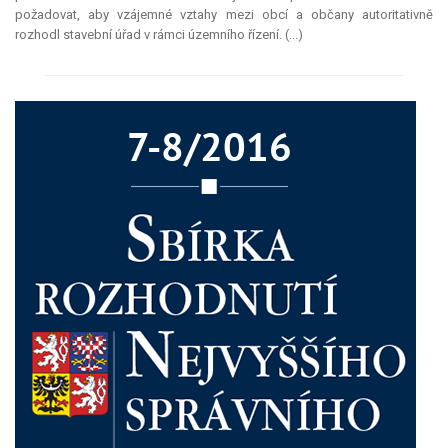
požadovat, aby vzájemné vztahy mezi obcí a občany autoritativně
rozhodl stavební úřad v rámci územního řízení. (...)