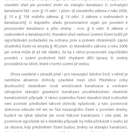
stavební úřad pro povolení změn na stávající kanalizaci či schvalující
kanalizační řád - srov. § 15 odst. 1 písm. d) stavebního zákona z roku 2006;
§ 15 a § 106 vodního zákona; § 14 odst. 3 zákona o vodovodech a
kanalizacích], či krajského úřadu (prvoinstanční orgán pro povolení k
provozování kanalizace a jeho změny - srov. § 6 odst. 8 zákona o
vodovodech a kanalizacích
). Stavební úřad vedoucí územní řízení tudíž při
vypořádávání požadavků na ochranu práv a právem chráněných zájmů
účastníků řízení ve smyslu § 90 písm. e) stavebního zákona z roku 2006
jen sotva může jít až tak daleko, že by v rámci posuzování uspořádání
poměrů v území podrobně řešil chystané dílčí úpravy či změny
prováděné na sítích, které v tomto území již vedou.
Shora uvedené v zásadě platí i pro navazující žalobní bod, v němž je
namítána absence dohody uzavřené mezi obcí Přezletice coby
(budoucím) vlastníkem nově umisťované kanalizace a osobami
užívajícími stávající gravitační kanalizaci prostřednictvím vlastních
kanalizačních přípojek. V rámci územního řízení stavební úřad rozhodně
není povinen předložení takové dohody vyžadovat, a tuto povinnost
dokonce nebude mít ani ve fázi navazujícího řízení o povolení stavby,
bude-li se týkat výlučně jen nové tlakové kanalizace. I zde platí, že
povinnost vypořádat se s vlastníky přípojek by měla přicházet v úvahu až
za situace, kdy předmětem řízení budou změny na stávající kanalizaci,