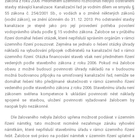
zákona z roku 2006. Předmětem územního rozhodnutí nebylo odstranění
stavby stávající kanalizace. Kanalizační řad je vodním dílem ve smyslu §
55 zákona č. 254/2001 Sb., o vodách a o změně některých zákonů
(vodní zákon), ve znění účinném do 31. 12. 2013. Pro odstranění stavby
kanalizace je stejně jako pro její provedení potřeba povolení
vodoprávního úřadu podle § 15 vodního zákona. Žalobce se v průběhu
řízení domáhal řešení otázek, které nepřísluší správním orgánům v rámci
územního řízení posuzovat. Zejména se jednalo o řešení otázky úhrady
nákladů na vybudování přípojek odběratelů na kanalizační řad v rámci
územního řízení. Otázka financování staveb však není předmětem řízení
vedených podle stavebního zákona z roku 2006. Pokud má žalobce
obavu z možné budoucí povinnosti úhrady nákladů na v budoucnu
možná budovanou přípojku na umisťovaný kanalizační řad, nemůže se
domáhat řešení této předjímané skutečnosti v rámci územního řízení
vedeného podle stavebního zákona z roku 2006. Stavebnímu úřadu není
zákonem svěřena
kompetence
k ukládání povinnosti nést náklady
spojené se stavbou, uložení povinnosti vyžadované žalobcem by
naopak bylo nezákonné.
Dle žalovaného nebyla žalobci upřena možnost podávat v územním
řízení námitky, tato možnost nicméně nezahrnuje záruku vyhovění
námitkám, které nepřísluší stavebnímu úřadu v rámci územního řízení
řešit. Žalobce své právo na podání námitek v územním řízení uplatnil a