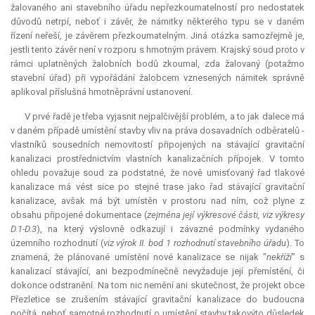
žalovaného ani stavebního úřadu nepřezkoumatelností pro nedostatek
důvodů netrpí, neboť i závěr, že námitky některého typu se v daném
řízení neřeší, je závěrem přezkoumatelným. Jiná otázka samozřejmě je,
jestli tento závěr není v rozporu s hmotným právem. Krajský soud proto v
rámci uplatněných žalobních bodů zkoumal, zda žalovaný (potažmo
stavební úřad) při vypořádání žalobcem vznesených námitek správně
aplikoval příslušná hmotněprávní ustanovení.
V prvé řadě je třeba vyjasnit nejpalčivější problém, a to jak dalece má
v daném případě umístění stavby vliv na práva dosavadních odběratelů -
vlastníků sousedních nemovitostí připojených na stávající gravitační
kanalizaci prostřednictvím vlastních kanalizačních přípojek. V tomto
ohledu považuje soud za podstatné, že nově umisťovaný řad tlakové
kanalizace má vést sice po stejné trase jako řad stávající gravitační
kanalizace, avšak má být umístěn v prostoru nad ním, což plyne z
obsahu připojené dokumentace (
zejména její výkresové části, viz výkresy
D.1-D.3
), na který výslovně odkazují i závazné podmínky vydaného
územního rozhodnutí (
viz výrok II. bod 1 rozhodnutí stavebního úřadu
). To
znamená, že plánované umístění nové kanalizace se nijak "
nekříží
" s
kanalizací stávající, ani bezpodmínečně nevyžaduje její přemístění, či
dokonce odstranění. Na tom nic nemění ani skutečnost, že projekt obce
Přezletice se zrušením stávající gravitační kanalizace do budoucna
počítá, neboť samotné rozhodnutí o umístění stavby takovýto důsledek