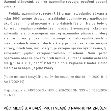
Územní plánování: politika územního rozvoje; opatření obecné
povahy
Politika územního rozvoje (§ 31 a násl. stavebního zákona z
roku 2006) určuje strategii a základní podmínky pro naplňování
úkolů územního plánování v jeho dalších fázích. Nejde tedy o
konkrétní regulaci určitého území s obecně vymezeným okruhem
adresátů, ale o koncepční nástroj územního plánování, který
stanoví priority územního rozvoje v celorepublikových i
mezinárodních souvislostech a který je určen orgánům veřejné
správy, nikoli těm, vůči kterým je veřejná správa vykonávána, tj.
adresátům jejího veřejnosprávního působení. Není proto
opatřením obecné povahy, proti němuž je určena soudní ochrana
dle § 101a s. ř. s., neboť z formálního a zejména z materiálního
hlediska nenaplňuje jeho znaky.
(Podle usnesení Nejvyššího správního soudu ze dne 18. 11. 2009, čj. 9
Ao 3/2009-59)
Prejudikatura: č. 740/2006 Sb. NSS, č. 968/2006 Sb. NSS a č. 1276/2007
Sb. NSS.
VĚC: MILOŠ B. A DALŠÍ PROTI VLÁDĚ O NÁVRHU NA ZRUŠENÍ