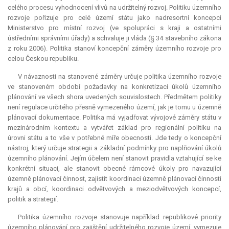
celého procesu vyhodnocení vlivů na udržitelný rozvoj. Politiku územního
rozvoje pořizuje pro celé území státu jako nadresortní koncepci
Ministerstvo pro místní rozvoj (ve spolupráci s kraji a ostatními
ústředními správními úřady) a schvaluje ji vláda (§ 34 stavebního zákona
z roku 2006). Politika stanoví koncepční záměry územního rozvoje pro
celou Českou republiku.
V návaznosti na stanovené záměry určuje politika územního rozvoje
ve stanoveném období požadavky na konkretizaci úkolů územního
plánování ve všech shora uvedených souvislostech. Předmětem politiky
není regulace určitého přesně vymezeného území, jak je tomu u územně
plánovací dokumentace. Politika má vyjadřovat vývojové záměry státu v
mezinárodním kontextu a vytvářet základ pro regionální politiku na
úrovni státu a to vše v potřebné míře obecnosti. Jde tedy o koncepční
nástroj, který určuje strategii a základní podmínky pro naplňování úkolů
územního plánování. Jejím účelem není stanovit pravidla vztahující se ke
konkrétní situaci, ale stanovit obecné rámcové úkoly pro navazující
územně plánovací činnost, zajistit koordinaci územně plánovací činnosti
krajů a obcí, koordinaci odvětvových a meziodvětvových koncepcí,
politik a strategií.
Politika územního rozvoje stanovuje například republikové priority
územního plánování pro zajištění udržitelného rozvoje území, vymezuje