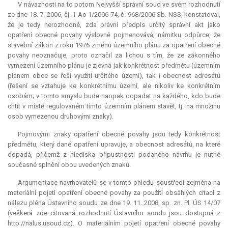
V návaznosti na to potom Nejvyšší správní soud ve svém rozhodnutí
ze dne 18. 7. 2006, čj. 1 Ao 1/2006-74, č. 968/2006 Sb. NSS, konstatoval,
že je tedy nerozhodné, zda právní předpis určitý správní akt jako
opatření obecné povahy výslovně pojmenovává; námitku odpůrce, že
stavební zákon z roku 1976 změnu územního plánu za opatření obecné
povahy neoznačuje, proto označil za lichou s tím, že ze zákonného
vymezení územního plánu je zjevná jak konkrétnost předmětu (územním
plánem obce se řeší využití určitého území), tak i obecnost adresátů
(řešení se vztahuje ke konkrétnímu území, ale nikoliv ke konkrétním
osobám; v tomto smyslu bude naopak dopadat na každého, kdo bude
chtít v místě regulovaném tímto územním plánem stavět, tj. na množinu
osob vymezenou druhovými znaky).
Pojmovými znaky opatření obecné povahy jsou tedy konkrétnost
předmětu, který dané opatření upravuje, a obecnost adresátů, na které
dopadá, přičemž z hlediska přípustnosti podaného návrhu je nutné
současné splnění obou uvedených znaků.
Argumentace navrhovatelů se v tomto ohledu soustředí zejména na
materiální pojetí opatření obecné povahy za použití obsáhlých citací z
nálezu pléna Ústavního soudu ze dne 19. 11. 2008, sp. zn. Pl. ÚS 14/07
(veškerá zde citovaná rozhodnutí Ústavního soudu jsou dostupná z
http://nalus.usoud.cz). O materiálním pojetí opatření obecné povahy