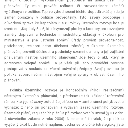
směřují k orgánům vykonávajícím působnost na úseku územního
plánování. Ty musí prověřit reálnost či proveditelnost záměrů
vyjádřených v politice. Teprve vyhodnocení těchto dopadů ukáže, zda je
záměr obsažený v politice proveditelný. Tyto závěry podporuje i
důvodová zpráva ke kapitolám 5 a 6 Politiky územního rozvoje kde je
uvedeno: „Kapitoly 5 a 6, které vymezují plochy a koridory pro rozvojové
záměry dopravní a technické infrastruktury, ukládají v úkolech pro
ministerstva a jiné ústřední správní úřady prověřit proveditelnost,
potřebnost, reálnost nebo účelnost záměrů, v úkolech územního
plánování, prověřit účelnost a podmínky územní ochrany a její zajištění
příslušnými nástroji územního plánování.“ Jde tedy o akt, který je
adresován veřejné správě. Ta je však při jeho provádění povinna
postupovat v souladu se všemi právními předpisy. Svojí povahou je
politika subordinačním nástrojem veřejné správy v oblasti územního
plánování.
Politika územního rozvoje je koncepčním (nikoli realizačním)
nástrojem územního plánování, a představuje tak základní referenční
rámec, který je závazný potud, že je třeba se v tomto rámci pohybovat a
vycházet z něho při pořizování a vydávání zásad územního rozvoje,
územních plánů, regulačních plánů a při rozhodování v území (§ 31 odst.
4 stavebního zákona z roku 2006). Neznamená to však, že politikou
vytýčený úkol bude nutně naplněn. Jedná se o určité (strategicky jistě