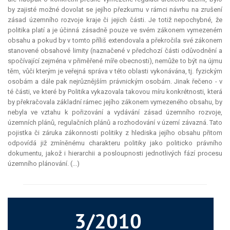
by zajisté možné dovolat se jejího přezkumu v rámci návrhu na zrušení
zásad územního rozvoje kraje či jejich části. Je totiž nepochybné, že
politika platí a je účinná zásadně pouze ve svém zákonem vymezeném
obsahu a pokud by v tomto příliš extendovala a překročila své zákonem
stanovené obsahové limity (naznačené v předchozí části odůvodnění a
spočívající zejména v přiměřené míře obecnosti), nemůže to být na újmu
těm, vůči kterým je veřejná správa v této oblasti vykonávána, tj. fyzickým
osobám a dále pak nejrůznějším právnickým osobám. Jinak řečeno - v
té části, ve které by Politika vykazovala takovou míru konkrétnosti, která
by překračovala základní rámec jejího zákonem vymezeného obsahu, by
nebyla ve vztahu k pořizování a vydávání zásad územního rozvoje,
územních plánů, regulačních plánů a rozhodování v území závazná. Tato
pojistka či záruka zákonnosti politiky z hlediska jejího obsahu přitom
odpovídá již zmíněnému charakteru politiky jako politicko právního
dokumentu, jakož i hierarchii a posloupnosti jednotlivých fází procesu
územního plánování. (...)