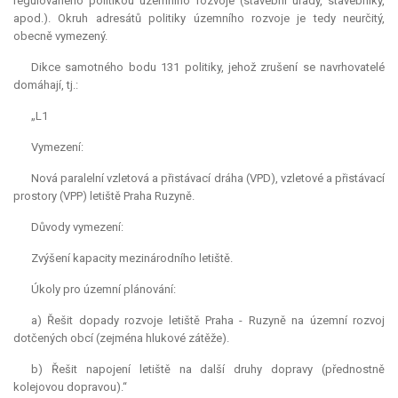
regulovaného politikou územního rozvoje (stavební úřady, stavebníky,
apod.). Okruh adresátů politiky územního rozvoje je tedy neurčitý,
obecně vymezený.
Dikce samotného bodu 131 politiky, jehož zrušení se navrhovatelé
domáhají, tj.:
„L1
Vymezení:
Nová paralelní vzletová a přistávací dráha (VPD), vzletové a přistávací
prostory (VPP) letiště Praha Ruzyně.
Důvody vymezení:
Zvýšení kapacity mezinárodního letiště.
Úkoly pro územní plánování:
a) Řešit dopady rozvoje letiště Praha - Ruzyně na územní rozvoj
dotčených obcí (zejména hlukové zátěže).
b) Řešit napojení letiště na další druhy dopravy (přednostně
kolejovou dopravou).“