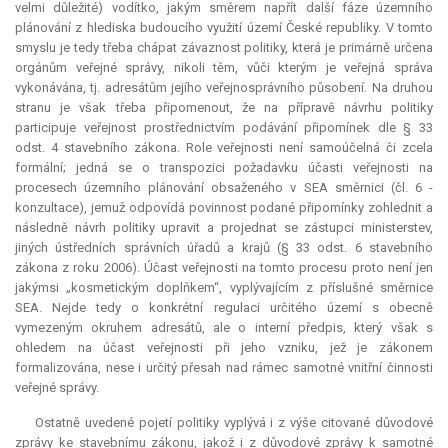
velmi důležité) vodítko, jakým směrem napřít další fáze územního
plánování z hlediska budoucího využití území České republiky. V tomto
smyslu je tedy třeba chápat závaznost politiky, která je primárně určena
orgánům veřejné správy, nikoli těm, vůči kterým je veřejná správa
vykonávána, tj. adresátům jejího veřejnosprávního působení. Na druhou
stranu je však třeba připomenout, že na přípravě návrhu politiky
participuje veřejnost prostřednictvím podávání připomínek dle § 33
odst. 4 stavebního zákona. Role veřejnosti není samoúčelná či zcela
formální; jedná se o transpozici požadavku účasti veřejnosti na
procesech územního plánování obsaženého v SEA směrnici (čl. 6 -
konzultace), jemuž odpovídá povinnost podané připomínky zohlednit a
následně návrh politiky upravit a projednat se zástupci ministerstev,
jiných ústředních správních úřadů a krajů (§ 33 odst. 6 stavebního
zákona z roku 2006). Účast veřejnosti na tomto procesu proto není jen
jakýmsi „kosmetickým doplňkem“, vyplývajícím z příslušné směrnice
SEA. Nejde tedy o konkrétní regulaci určitého území s obecně
vymezeným okruhem adresátů, ale o interní předpis, který však s
ohledem na účast veřejnosti při jeho vzniku, jež je zákonem
formalizována, nese i určitý přesah nad rámec samotné vnitřní činnosti
veřejné správy.
Ostatně uvedené pojetí politiky vyplývá i z výše citované důvodové
zprávy ke stavebnímu zákonu, jakož i z důvodové zprávy k samotné