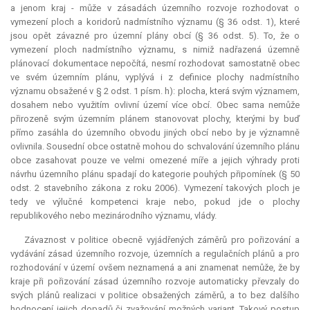
a jenom kraj - může v zásadách územního rozvoje rozhodovat o
vymezení ploch a koridorů nadmístního významu (§ 36 odst. 1), které
jsou opět závazné pro územní plány obcí (§ 36 odst. 5). To, že o
vymezení ploch nadmístního významu, s nimiž nadřazená územně
plánovací dokumentace nepočítá, nesmí rozhodovat samostatně obec
ve svém územním plánu, vyplývá i z definice plochy nadmístního
významu obsažené v § 2 odst. 1 písm. h): plocha, která svým významem,
dosahem nebo využitím ovlivní území více obcí. Obec sama nemůže
přirozeně svým územním plánem stanovovat plochy, kterými by buď
přímo zasáhla do územního obvodu jiných obcí nebo by je významně
ovlivnila. Sousední obce ostatně mohou do schvalování územního plánu
obce zasahovat pouze ve velmi omezené míře a jejich výhrady proti
návrhu územního plánu spadají do kategorie pouhých připomínek (§ 50
odst. 2 stavebního zákona z roku 2006). Vymezení takových ploch je
tedy ve výlučné kompetenci kraje nebo, pokud jde o plochy
republikového nebo mezinárodního významu, vlády.
Závaznost v politice obecně vyjádřených záměrů pro pořizování a
vydávání zásad územního rozvoje, územních a regulačních plánů a pro
rozhodování v území ovšem neznamená a ani znamenat nemůže, že by
kraje při pořizování zásad územního rozvoje automaticky převzaly do
svých plánů realizaci v politice obsažených záměrů, a to bez dalšího
hodnocení jejich dopadů či zvažování možných variant. Takový postup