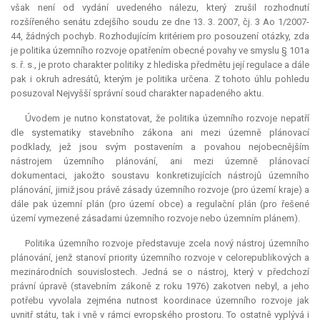
však není od vydání uvedeného nálezu, který zrušil rozhodnutí
rozšířeného senátu zdejšího soudu ze dne 13. 3. 2007, čj. 3 Ao 1/2007-
44, žádných pochyb. Rozhodujícím kritériem pro posouzení otázky, zda
je politika územního rozvoje opatřením obecné povahy ve smyslu § 101a
s. ř. s., je proto charakter politiky z hlediska předmětu její regulace a dále
pak i okruh adresátů, kterým je politika určena. Z tohoto úhlu pohledu
posuzoval Nejvyšší správní soud charakter napadeného aktu.
Úvodem je nutno konstatovat, že politika územního rozvoje nepatří
dle systematiky stavebního zákona ani mezi územně plánovací
podklady, jež jsou svým postavením a povahou nejobecnějším
nástrojem územního plánování, ani mezi územně plánovací
dokumentaci, jakožto soustavu konkretizujících nástrojů územního
plánování, jimiž jsou právě zásady územního rozvoje (pro území kraje) a
dále pak územní plán (pro území obce) a regulační plán (pro řešené
území vymezené zásadami územního rozvoje nebo územním plánem).
Politika územního rozvoje představuje zcela nový nástroj územního
plánování, jenž stanoví priority územního rozvoje v celorepublikových a
mezinárodních souvislostech. Jedná se o nástroj, který v předchozí
právní úpravě (stavebním zákoně z roku 1976) zakotven nebyl, a jeho
potřebu vyvolala zejména nutnost koordinace územního rozvoje jak
uvnitř státu, tak i vně v rámci evropského prostoru. To ostatně vyplývá i