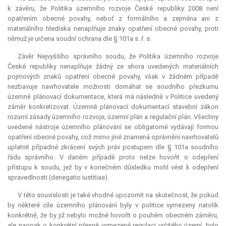
k závěru, že Politika územního rozvoje České republiky 2008 není
opatřením obecné povahy, neboť z formálního a zejména ani z
materiálního hlediska nenaplňuje znaky opatření obecné povahy, proti
němuž je určena soudní ochrana dle § 101a s. ř. s.
Závěr Nejvyššího správního soudu, že Politika územního rozvoje
České republiky nenaplňuje žádný ze shora uvedených materiálních
pojmových znaků opatření obecné povahy, však v žádném případě
nezbavuje navrhovatele možnosti domáhat se soudního přezkumu
územně plánovací dokumentace, která má následně v Politice uvedený
záměr konkretizovat. Územně plánovací dokumentací stavební zákon
rozumí zásady územního rozvoje, územní plán a regulační plán. Všechny
uvedené nástroje územního plánování se obligatorně vydávají formou
opatření obecné povahy, což mimo jiné znamená oprávnění navrhovatelů
uplatnit případné zkrácení svých práv postupem dle § 101a soudního
řádu správního. V daném případě proto nelze hovořit o odepření
přístupu k soudu, jež by v konečném důsledku mohl vést k odepření
spravedlnosti (
denegatio iustitiae
).
V této souvislosti je také vhodné upozornit na skutečnost, že pokud
by některé cíle územního plánování byly v politice vymezeny natolik
konkrétně, že by již nebylo možné hovořit o pouhém obecném záměru,
ale naopak o konkrétní přesně vymezené regulaci určitého území, bylo