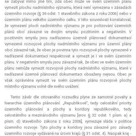
se zabýval mimo jiné tím, zda obec může ve svém územním plánu
vymezit plochu nadmístního významu, která není vymezena v zásadách
územního rozvoje (§ 36 odst. 1 stavebního zákona z roku 2006) nebo v
územním plánu velkého územního celku. V této souvislosti konstatoval,
že vymezení ploch nadmístního významu je pro pořizování územních
plánů obcí závazné ve dvojím smyslu: pozitivním a negativním. V
pozitivním smyslu jsou nadřazenou územně plánovací dokumentací
vymezené rozvojové plochy nadmístního významu pro územní plány
obcí závazné tak, že obec je povinna tyto rozvojové plochy vymezené v
nadřazené dokumentaci respektovat a vymezit je i ve svém územním
plánu. V negativním smyslu jsou závazné tak, že obec ve svém územním
plánu nemůže vymezit rozvojové plochy nadmístního významu, které v
nadřazené územně plánovací dokumentaci obsaženy nejsou. Obec je
však oprávněna vymezit ve svém územním plánu rozvojové plochy
místního významu volně dle svého uvážení.
Tento závěr dle citovaného rozsudku plyne ze samotné povahy a
hierarchie územního plánování. „Republikové“, tedy celostátní priority
územního plánování a plochy a koridory republikového, tedy
celostátního a mezinárodního významu [srov. § 32 odst. 1 písm. a) a
písm. d) stavebního zákona z roku 2006], vymezuje vláda v politice
územního rozvoje. Tyto plochy a koridory jsou závazné pro zásady
územního rozvoje vydávané na úrovni krajů (§ 31 odst. 4). Naopak kraj -