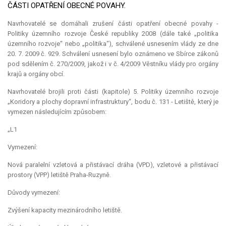
ČÁSTI OPATŘENÍ OBECNÉ POVAHY.
Navrhovatelé se domáhali zrušení části opatření obecné povahy -
Politiky územního rozvoje České republiky 2008 (dále také „politika
územního rozvoje“ nebo „politika“), schválené usnesením vlády ze dne
20. 7. 2009 č. 929. Schválení usnesení bylo oznámeno ve Sbírce zákonů
pod sdělením č. 270/2009, jakož i v č. 4/2009 Věstníku vlády pro orgány
krajů a orgány obcí.
Navrhovatelé brojili proti části (kapitole) 5. Politiky územního rozvoje
„Koridory a plochy dopravní infrastruktury“, bodu č. 131 - Letiště, který je
vymezen následujícím způsobem:
„L1
Vymezení:
Nová paralelní vzletová a přistávací dráha (VPD), vzletové a přistávací
prostory (VPP) letiště Praha-Ruzyně.
Důvody vymezení:
Zvýšení kapacity mezinárodního letiště.