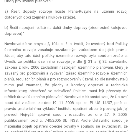
Úkoly pro územní plánování:
a) Řešit dopady rozvoje letiště Praha-Ruzyně na územní rozvoj
dotčených obcí (zejména hlukové zátěže).
b) Řešit napojení letiště na další druhy dopravy (přednostně kolejovou
dopravou).“
Navrhovatelé ve smyslu § 101a s. ř. s. tvrdili, že uvedený bod Politiky
územního rozvoje zasahuje nezákonným způsobem do jejich práv a
žádali, aby tato část politiky územního rozvoje byla soudem zrušena.
Uvedli, že politika územního rozvoje je dle § 31 a § 32 stavebního
zákona z roku 2006 základním nástrojem územního plánování, který je
závazný pro pořizování a vydávání zásad územního rozvoje, územních
plánů, regulačních plánů a pro rozhodování v území. To dle navrhovatelů
mimo jiné znamená, že plochy a koridory dopravní a technické
infrastruktury, obsažené ve schválené Politice, musí být převzaty do
nižších úrovní územního plánování. Navrhovatelé konstatovali, že Ústavní
soud dal v nálezu ze dne 19. 11. 2008, sp. zn. Pl. ÚS 14/07, plně za
pravdu „materiálnímu výkladu“ institutu opatření obecné povahy, jak jej
provedl Nejvyšší správní soud v rozsudku ze dne 27. 9. 2005,
publikovaném pod č. 740/2006 Sb. NSS. Podle Ústavního soudu je
materiální pojetí opatření obecné povahy v souladu se skutečností, že