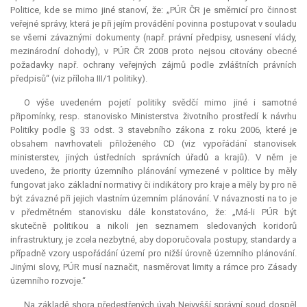
Politice, kde se mimo jiné stanoví, že: „PÚR ČR je směrnicí pro činnost
veřejné správy, která je při jejím provádění povinna postupovat v souladu
se všemi závaznými dokumenty (např. právní předpisy, usnesení vlády,
mezinárodní dohody), v PÚR ČR 2008 proto nejsou citovány obecné
požadavky např. ochrany veřejných zájmů podle zvláštních právních
předpisů“ (viz příloha III/1 politiky).
O výše uvedeném pojetí politiky svědčí mimo jiné i samotné
připomínky, resp. stanovisko Ministerstva životního prostředí k návrhu
Politiky podle § 33 odst. 3 stavebního zákona z roku 2006, které je
obsahem navrhovateli přiloženého CD (viz vypořádání stanovisek
ministerstev, jiných ústředních správních úřadů a krajů). V něm je
uvedeno, že priority územního plánování vymezené v politice by měly
fungovat jako základní normativy či indikátory pro kraje a měly by pro ně
být závazné při jejich vlastním územním plánování. V návaznosti na to je
v předmětném stanovisku dále konstatováno, že: „Má-li PÚR být
skutečně politikou a nikoli jen seznamem sledovaných koridorů
infrastruktury, je zcela nezbytné, aby doporučovala postupy, standardy a
případně vzory uspořádání území pro nižší úrovně územního plánování.
Jinými slovy, PÚR musí naznačit, nasměrovat limity a rámce pro Zásady
územního rozvoje.“
Na základě shora předestřených úvah Nejvyšší správní soud dospěl