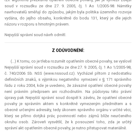
soud v rozsudku ze dne 27. 9. 2005, čj. 1 Ao 1/2005-98. Námitky
navrhovatelů směřují do způsobu, jakým byla politika územního rozvoje
vydána, do jejího obsahu, konkrétně do bodu 131, který je dle jejich
názoru v rozporu s hmotným právem.
Nejvyšší správní soud návrh odmítl.
Z ODŮVODNĚNÍ:
(...) K tomu, co je třeba rozumět opatřením obecné povahy, se vyslovil
Nejvyšší správní soud v rozsudku ze dne 27. 9. 2005, čj. 1 Ao 1/2005-98,
č. 740/2006 Sb. NSS (www.nssoud.cz). Vycházel přitom z nedostatku
definičních znaků, s výjimkou negativního vymezení v § 171 správního
řádu z roku 2004, kde je uvedeno, že závazné opatření obecné povahy
není právním předpisem ani rozhodnutím. Na půdorysu této právní
úpravy pak Nejvyšší správní soud dospěl k závěru, že opatření obecné
povahy je správním aktem s konkrétně vymezeným předmětem a s
obecně určenými adresáty, tedy úkonem správního orgánu v určité věci,
který se přímo dotýká práv, povinností nebo zájmů blíže neurčeného
okruhu osob. Zároveň vysvětlil, že k posouzení toho, zda je určitý
správní akt opatřením obecné povahy, je nutno přistupovat materiálně.