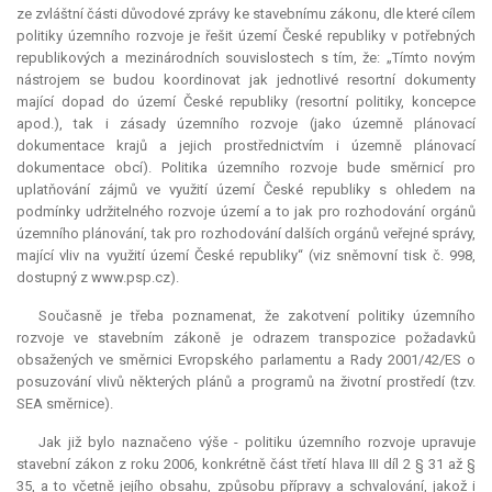
ze zvláštní části důvodové zprávy ke stavebnímu zákonu, dle které cílem
politiky územního rozvoje je řešit území České republiky v potřebných
republikových a mezinárodních souvislostech s tím, že: „Tímto novým
nástrojem se budou koordinovat jak jednotlivé resortní dokumenty
mající dopad do území České republiky (resortní politiky, koncepce
apod.), tak i zásady územního rozvoje (jako územně plánovací
dokumentace krajů a jejich prostřednictvím i územně plánovací
dokumentace obcí). Politika územního rozvoje bude směrnicí pro
uplatňování zájmů ve využití území České republiky s ohledem na
podmínky udržitelného rozvoje území a to jak pro rozhodování orgánů
územního plánování, tak pro rozhodování dalších orgánů veřejné správy,
mající vliv na využití území České republiky“ (viz sněmovní tisk č. 998,
dostupný z www.psp.cz).
Současně je třeba poznamenat, že zakotvení politiky územního
rozvoje ve stavebním zákoně je odrazem transpozice požadavků
obsažených ve směrnici Evropského parlamentu a Rady 2001/42/ES o
posuzování vlivů některých plánů a programů na životní prostředí (tzv.
SEA směrnice).
Jak již bylo naznačeno výše - politiku územního rozvoje upravuje
stavební zákon z roku 2006, konkrétně část třetí hlava III díl 2 § 31 až §
35, a to včetně jejího obsahu, způsobu přípravy a schvalování, jakož i