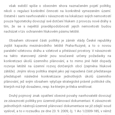
však svědčí spíše o obecném shora naznačeném pojetí politiky,
nikoli o regulaci konkrétní činnosti na konkrétně vymezeném území.
Ostatně i sami navrhovatelé v návaznosti na lokalizaci svých nemovitostí
pouze hypoteticky dovozují své dotčení hlukem z provozu nové dráhy s
tím, že se s největší pravděpodobností jejich nemovitosti budou
nacházet v tzv. ochranném hlukovém pásmu letiště.
Obsahem citované části politiky je záměr vlády České republiky
zvýšit kapacitu mezinárodního letiště Praha-Ruzyně, a to o novou
paralelní vzletovou dráhu a vzletové a přistávací prostory. V návaznosti
na takto stanovený záměr jsou současně určeny požadavky na
konkretizaci úkolů územního plánování, a to mimo jiné řešit dopady
rozvoje letiště na územní rozvoj dotčených obcí (zejména hlukové
zátěže). Jinými slovy politika stejně jako její napadená část představuje
předstupeň následné konkretizace jednotlivých úkolů územního
plánování, jež svým obsahem vytyčuje strategické právně politické cíle,
kterých má být dosaženo, resp. ke kterým je třeba směřovat.
Druhý pojmový znak opatření obecné povahy navrhovatelé dovozují
ze závaznosti politiky pro územně plánovací dokumentaci. K závaznosti
jednotlivých nástrojů územně plánovací dokumentace se již zdejší soud
vyslovil, a to v rozsudku ze dne 23. 9. 2009, čj. 1 Ao 1/2009-185, v němž