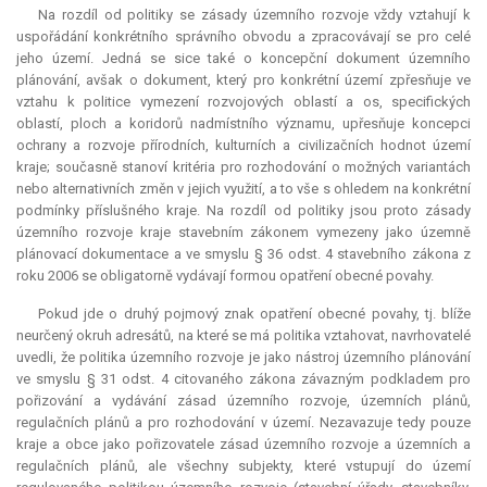
Na rozdíl od politiky se zásady územního rozvoje vždy vztahují k
uspořádání konkrétního správního obvodu a zpracovávají se pro celé
jeho území. Jedná se sice také o koncepční dokument územního
plánování, avšak o dokument, který pro konkrétní území zpřesňuje ve
vztahu k politice vymezení rozvojových oblastí a os, specifických
oblastí, ploch a koridorů nadmístního významu, upřesňuje koncepci
ochrany a rozvoje přírodních, kulturních a civilizačních hodnot území
kraje; současně stanoví kritéria pro rozhodování o možných variantách
nebo alternativních změn v jejich využití, a to vše s ohledem na konkrétní
podmínky příslušného kraje. Na rozdíl od politiky jsou proto zásady
územního rozvoje kraje stavebním zákonem vymezeny jako územně
plánovací dokumentace a ve smyslu § 36 odst. 4 stavebního zákona z
roku 2006 se obligatorně vydávají formou opatření obecné povahy.
Pokud jde o druhý pojmový znak opatření obecné povahy, tj. blíže
neurčený okruh adresátů, na které se má politika vztahovat, navrhovatelé
uvedli, že politika územního rozvoje je jako nástroj územního plánování
ve smyslu § 31 odst. 4 citovaného zákona závazným podkladem pro
pořizování a vydávání zásad územního rozvoje, územních plánů,
regulačních plánů a pro rozhodování v území. Nezavazuje tedy pouze
kraje a obce jako pořizovatele zásad územního rozvoje a územních a
regulačních plánů, ale všechny subjekty, které vstupují do území