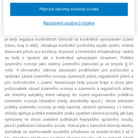
stavebního zákona z roku 2006, týkajícího se obsahu politiky územního
rozvoje, s § 36 uvedeného zákona, který se týká obsahu zásad
Přijmout všechny soubory cookie
územního rozvoje. Politika stejně jako zásady územního rozvoje stanoví
podmínky pro využití území, vymezuje území a plochy dopravní a
Nastavení souborů cookie
technické infrastruktury, stanoví podmínky pro rozhodování o možných
variantách řešení apod. Předmětem politiky, stejně jako územních plánů,
je tedy regulace konkrétních činností na konkrétně vymezeném území
(obec, kraj či stát), obsahuje konkrétní podmínky využití území, včetně
stanovení ploch pro koridory dopravní a technické infrastruktury. Jedná
se tedy o správní akt s konkrétně vymezeným obsahem. Politika
územního rozvoje jako nástroj územního plánování je ve smyslu § 31
odst. 4 citovaného zákona závazným podkladem pro pořizování a
vydávání zásad územního rozvoje, územních plánů, regulačních plánů a
pro rozhodování v území. Nezavazuje tedy pouze kraje a obce jako
pořizovatele zásad územního rozvoje a územních a regulačních plánů,
ale všechny subjekty, které vstupují do území regulovaného politikou
územního rozvoje (stavební úřady, stavebníky apod.). Okruh adresátů
politiky územního rozvoje je tedy neurčitý, obecně vymezený. I v tomto
ohledu splňuje politika materiální znaky opatření obecné povahy, jak byly
vymezeny ve shora uvedené judikatuře Nejvyššího správního soudu,
jakož i judikatuře Ústavního soudu. Pokud jde o samotné důvody návrhu,
domáhají se navrhovatelé soudního přezkumu ve smyslu kroků 3 až 5
tzv. algoritmu přezkumu opatření obecné povahy, jak je vymezil zdejší