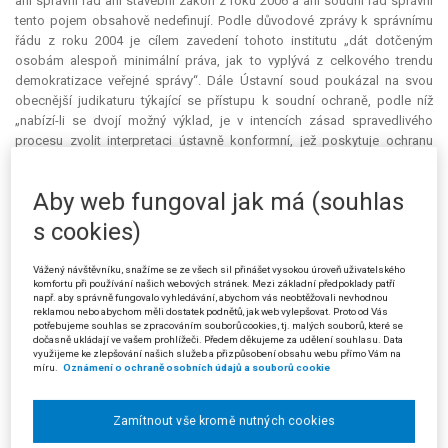
ani správní řád ani stavební zákon z roku 2006 a ani soudní řád správní
tento pojem obsahově nedefinují. Podle důvodové zprávy k správnímu
řádu z roku 2004 je cílem zavedení tohoto institutu „dát dotčeným
osobám alespoň minimální práva, jak to vyplývá z celkového trendu
demokratizace veřejné správy“. Dále Ústavní soud poukázal na svou
obecnější judikaturu týkající se přístupu k soudní ochraně, podle níž
„nabízí-li se dvojí možný výklad, je v intencích zásad spravedlivého
procesu zvolit interpretaci ústavně konformní, jež poskytuje ochranu
právům stěžovatele - zásada in dubio pro libertati“ (např. II. ÚS 254/01).
Ústavní soud výslovně zdůraznil také „potřebu efektivní soudní ochrany
Aby web fungoval jak má (souhlas
již ve fázi územního plánování, kterou není možné plně kompenzovat v
pozdějších fázích rozhodování“. Konečně Ústavní soud uvedl, že závěry
s cookies)
o nutnosti materiálního přístupu vyplývají i z požadavku
„mezinárodněprávně souladného výkladu“, konkrétně z požadavku
Vážený návštěvníku, snažíme se ze všech sil přinášet vysokou úroveň uživatelského
Aarhuské úmluvy, která je na základě rozhodnutí Rady 2005/370/ES o
komfortu při používání našich webových stránek. Mezi základní předpoklady patří
např. aby správně fungovalo vyhledávání, abychom vás neobtěžovali nevhodnou
uzavření Úmluvy o přístupu k informacím, účasti veřejnosti na
reklamou nebo abychom měli dostatek podnětů, jak web vylepšovat. Proto od Vás
rozhodování a přístupu k právní ochraně v záležitostech životního
potřebujeme souhlas se zpracováním souborů cookies, tj. malých souborů, které se
prostředí jménem Evropského společenství součástí unijního práva.
dočasně ukládají ve vašem prohlížeči. Předem děkujeme za udělení souhlasu. Data
využijeme ke zlepšování našich služeb a přizpůsobení obsahu webu přímo Vám na
míru.
Oznámení o ochraně osobních údajů a souborů cookie
Politika územního rozvoje je ve smyslu Hlavy III. stavebního zákona z
roku 2006 spolu s územními plány jedním z nástrojů územního
plánování. Z hlediska předmětu regulace je velmi blízká územně
Zamítnout vše kromě nutných cookies
plánovací dokumentaci. To je patrné zejména ze srovnání § 32 odst. 1