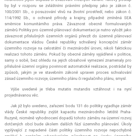
by byl v rozporu se zvláštními právními předpisy jako je zákon č.
100/2001 Sb., o posuzování vlivů na životní prostředí, nebo zákon č.
114/1992 Sb., o ochraně přírody a krajiny, případně zmíněná SEA
směrnice komunitárního práva. Závaznost obecně formulovaných
záměrů Politiky pro územně plánovací dokumentaci je nutno vyložit jako
závaznost příslušných územních orgánů převzít do územně plánovací
dokumentace vládou České republiky schválený koncepční záměr
územního rozvoje na celostátní či mezinárodní úrovni, nikoli faktickou
realizaci tohoto záměru. Pokud by obecné záměry vyjádřené v politice,
samy o sobě, bez ohledu na jejich obsahové vymezení znamenaly pro
příslušné územní orgány povinnost automatické realizace, postrádal by
způsob, jakým je ve stavebním zákoně upraven proces schvalování
zásad územního rozvoje, územního plánu či regulačního plánu, smysl.
Výše uvedené je třeba
mutatis mutandis
vztáhnout i na nyní
projednávanou věc.
Jak již bylo uvedeno, zařazení bodu 131 do politiky vyjadřuje záměr
vlády České republiky zvýšit kapacitu mezinárodního letiště Praha-
Ruzyně, nicméně vyhodnocení dopadů tohoto záměru na územní rozvoj
dotčených obcí bude úkolem dalších fází územního plánování. Úkoly
vyplývající z napadené části politiky územního rozvoje nepochybně