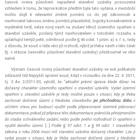
časová rovina působení napadené stavební uzávěry posouzena
vzhledem k tomu, že teprve krátce předtím byla tato vydána, v mezidobí
mohlo dojít k
relevantní
změně poměrů co do její zákonnosti a
navrhovatel takovou změnu poměrů plausibilně, logicky konsekventně a
myslitelně tvrdí, nelze nový návrh na zrušení téhož územního opatření o
stavební uzávěře, podaný týmž navrhovatelem v totožném rozsahu a
uplatňující tentýž
petit
, odmítnout podle § 46 odst. 1 písm. a) s. ř. s., tedy
z důvodu, že soud o téže věci již rozhodl, nýbrž je třeba návrh v této části
(tj. v otázce časového působení stavební uzávěry) přezkoumat ve věci
samé.
Význam časové roviny působení stavební uzávěry ve své judikatuře
zdůraznil též Nejvyšší správní soud, když v rozsudku ze dne 22. 4. 2011,
čj. 5 Ao 2/2011-30, vyložil, že "
aktuální právní úprava klade důraz na
dočasný charakter územního opatření o stavební uzávěře. Vydat územní
opatření o stavební uzávěře je tedy možné pouze v situaci, kdy je třeba
zachovat dotčené území z hlediska stavebního
po přechodnou dobu
v
určitém stavu pro budoucí využití podle připravované územně plánovací
dokumentace, pokud již příprava této dokumentace pokročila přinejmenším
do stadia schváleného zadání, nebo podle jiného rozhodnutí či opatření o
využití daného území.
[...]
Podle § 97 odst. 1 a § 99 odst. 1 stavebního
zákona z roku 2006 musí mít stavební uzávěra dočasný charakter. Lze ji
vydat pouze v situaci, kdy je třeba zachovat dotčené území z hlediska