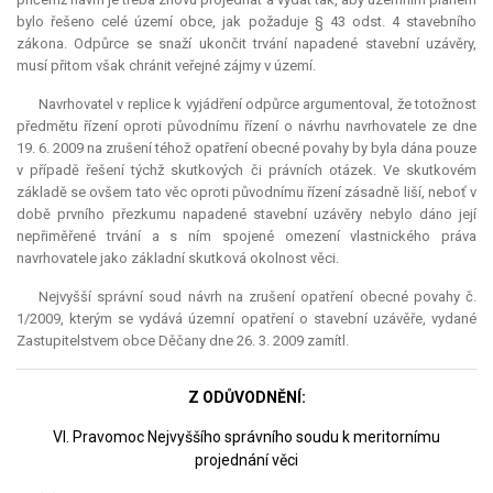
bylo řešeno celé území obce, jak požaduje § 43 odst. 4 stavebního
zákona. Odpůrce se snaží ukončit trvání napadené stavební uzávěry,
musí přitom však chránit veřejné zájmy v území.
Navrhovatel v replice k vyjádření odpůrce argumentoval, že totožnost
předmětu řízení oproti původnímu řízení o návrhu navrhovatele ze dne
19. 6. 2009 na zrušení téhož opatření obecné povahy by byla dána pouze
v případě řešení týchž skutkových či právních otázek. Ve skutkovém
základě se ovšem tato věc oproti původnímu řízení zásadně liší, neboť v
době prvního přezkumu napadené stavební uzávěry nebylo dáno její
nepřiměřené trvání a s ním spojené omezení vlastnického práva
navrhovatele jako základní skutková okolnost věci.
Nejvyšší správní soud návrh na zrušení opatření obecné povahy č.
1/2009, kterým se vydává územní opatření o stavební uzávěře, vydané
Zastupitelstvem obce Děčany dne 26. 3. 2009 zamítl.
Z ODŮVODNĚNÍ:
VI. Pravomoc Nejvyššího správního soudu k meritornímu
projednání věci