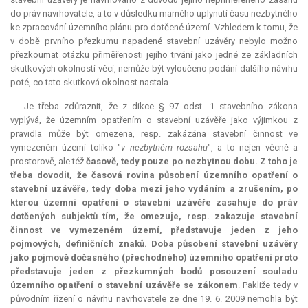
do práv navrhovatele, a to v důsledku marného uplynutí času nezbytného
ke zpracování územního plánu pro dotčené území. Vzhledem k tomu, že
v době prvního přezkumu napadené stavební uzávěry nebylo možno
přezkoumat otázku přiměřenosti jejího trvání jako jedné ze základních
skutkových okolností věci, nemůže být vyloučeno podání dalšího návrhu
poté, co tato skutková okolnost nastala.
Je třeba zdůraznit, že z dikce § 97 odst. 1 stavebního zákona
vyplývá, že územním opatřením o stavební uzávěře jako výjimkou z
pravidla může být omezena, resp. zakázána stavební činnost ve
vymezeném území toliko "
v nezbytném rozsahu
", a to nejen věcně a
prostorově, ale též
časově, tedy pouze po nezbytnou dobu. Z toho je
třeba dovodit, že časová rovina působení územního opatření o
stavební uzávěře, tedy doba mezi jeho vydáním a zrušením, po
kterou územní opatření o stavební uzávěře zasahuje do práv
dotčených subjektů tím, že omezuje, resp. zakazuje stavební
činnost ve vymezeném území, představuje jeden z jeho
pojmových, definičních znaků. Doba působení stavební uzávěry
jako pojmově dočasného (přechodného) územního opatření proto
představuje jeden z přezkumných bodů posouzení souladu
územního opatření o stavební uzávěře se zákonem
. Pakliže tedy v
původním řízení o návrhu navrhovatele ze dne 19. 6. 2009 nemohla být