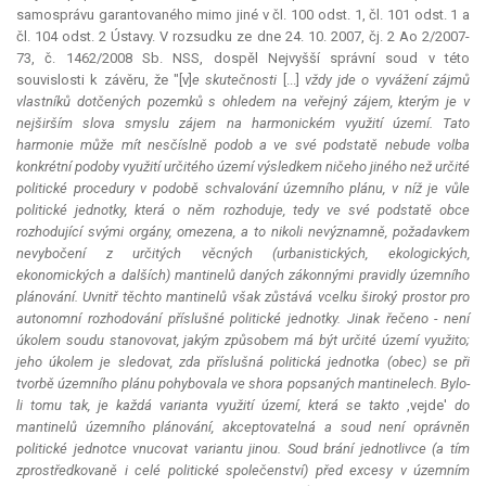
samosprávu garantovaného mimo jiné v čl. 100 odst. 1, čl. 101 odst. 1 a
čl. 104 odst. 2 Ústavy. V rozsudku ze dne 24. 10. 2007, čj. 2 Ao 2/2007-
73, č. 1462/2008 Sb. NSS, dospěl Nejvyšší správní soud v této
souvislosti k závěru, že "[v]
e skutečnosti
[...]
vždy jde o vyvážení zájmů
vlastníků dotčených pozemků s ohledem na veřejný zájem, kterým je v
nejširším slova smyslu zájem na harmonickém využití území. Tato
harmonie může mít nesčíslně podob a ve své podstatě nebude volba
konkrétní podoby využití určitého území výsledkem ničeho jiného než určité
politické procedury v podobě schvalování územního plánu, v níž je vůle
politické jednotky, která o něm rozhoduje, tedy ve své podstatě obce
rozhodující svými orgány, omezena, a to nikoli nevýznamně, požadavkem
nevybočení z určitých věcných (urbanistických, ekologických,
ekonomických a dalších) mantinelů daných zákonnými pravidly územního
plánování. Uvnitř těchto mantinelů však zůstává vcelku široký prostor pro
autonomní rozhodování příslušné politické jednotky. Jinak řečeno - není
úkolem soudu stanovovat, jakým způsobem má být určité území využito;
jeho úkolem je sledovat, zda příslušná politická jednotka (obec) se při
tvorbě územního plánu pohybovala ve shora popsaných mantinelech. Bylo-
li tomu tak, je každá varianta využití území, která se takto
,vejde'
do
mantinelů územního plánování, akceptovatelná a soud není oprávněn
politické jednotce vnucovat variantu jinou. Soud brání jednotlivce (a tím
zprostředkovaně i celé politické společenství) před excesy v územním