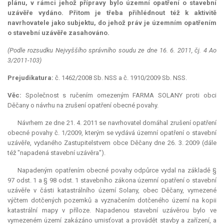
plánu, v rámci jehož přípravy bylo územní opatření o stavební
uzávěře vydáno. Přitom je třeba přihlédnout též k aktivitě
navrhovatele jako subjektu, do jehož práv je územním opatřením
o stavební uzávěře zasahováno.
(Podle rozsudku Nejvyššího správního soudu ze dne 16. 6. 2011, čj. 4 Ao
3/2011-103)
Prejudikatura:
č. 1462/2008 Sb. NSS a č. 1910/2009 Sb. NSS.
Věc:
Společnost s ručením omezeným FARMA SOLANY proti obci
Děčany o návrhu na zrušení opatření obecné povahy.
Návrhem ze dne 21. 4. 2011 se navrhovatel domáhal zrušení opatření
obecné povahy č. 1/2009, kterým se vydává územní opatření o stavební
uzávěře, vydaného Zastupitelstvem obce Děčany dne 26. 3. 2009 (dále
též "napadená stavební uzávěra").
Napadeným opatřením obecné povahy odpůrce vydal na základě §
97 odst. 1 a § 98 odst. 1 stavebního zákona územní opatření o stavební
uzávěře v části katastrálního území Solany, obec Děčany, vymezené
výčtem dotčených pozemků a vyznačením dotčeného území na kopii
katastrální mapy v příloze. Napadenou stavební uzávěrou bylo ve
vymezeném území zakázáno umisťovat a provádět stavby a zařízení, a