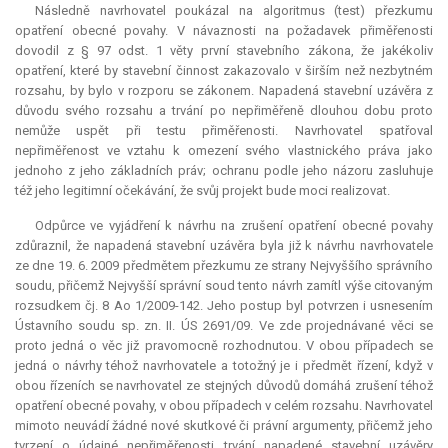
Následně navrhovatel poukázal na algoritmus (test) přezkumu
opatření obecné povahy. V návaznosti na požadavek přiměřenosti
dovodil z § 97 odst. 1 věty první stavebního zákona, že jakékoliv
opatření, které by stavební činnost zakazovalo v širším než nezbytném
rozsahu, by bylo v rozporu se zákonem. Napadená stavební uzávěra z
důvodu svého rozsahu a trvání po nepřiměřeně dlouhou dobu proto
nemůže uspět při testu přiměřenosti. Navrhovatel spatřoval
nepřiměřenost ve vztahu k omezení svého vlastnického práva jako
jednoho z jeho základních práv; ochranu podle jeho názoru zasluhuje
též jeho legitimní očekávání, že svůj projekt bude moci realizovat.
Odpůrce ve vyjádření k návrhu na zrušení opatření obecné povahy
zdůraznil, že napadená stavební uzávěra byla již k návrhu navrhovatele
ze dne 19. 6. 2009 předmětem přezkumu ze strany Nejvyššího správního
soudu, přičemž Nejvyšší správní soud tento návrh zamítl výše citovaným
rozsudkem čj. 8 Ao 1/2009-142. Jeho postup byl potvrzen i usnesením
Ústavního soudu sp. zn. II. ÚS 2691/09. Ve zde projednávané věci se
proto jedná o věc již pravomocně rozhodnutou. V obou případech se
jedná o návrhy téhož navrhovatele a totožný je i předmět řízení, když v
obou řízeních se navrhovatel ze stejných důvodů domáhá zrušení téhož
opatření obecné povahy, v obou případech v celém rozsahu. Navrhovatel
mimoto neuvádí žádné nové skutkové či právní argumenty, přičemž jeho
tvrzení o údajné nepřiměřenosti trvání napadené stavební uzávěry