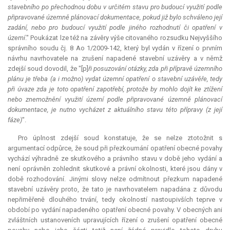
stavebního po přechodnou dobu v určitém stavu pro budoucí využití podle
připravované územně plánovací dokumentace, pokud již bylo schváleno její
zadání, nebo pro budoucí využití podle jiného rozhodnutí či opatření v
území
." Poukázat lze též na závěry výše citovaného rozsudku Nejvyššího
správního soudu čj. 8 Ao 1/2009-142, který byl vydán v řízení o prvním
návrhu navrhovatele na zrušení napadené stavební uzávěry a v němž
zdejší soud dovodil, že "[p]
ři posuzování otázky, zda při přípravě územního
plánu je třeba (a i možno) vydat územní opatření o stavební uzávěře, tedy
při úvaze zda je toto opatření zapotřebí, protože by mohlo dojít ke ztížení
nebo znemožnění využití území podle připravované územně plánovací
dokumentace, je nutno vycházet z aktuálního stavu této přípravy (z její
fáze)
".
Pro úplnost zdejší soud konstatuje, že se nelze ztotožnit s
argumentací odpůrce, že soud při přezkoumání opatření obecné povahy
vychází výhradně ze skutkového a právního stavu v době jeho vydání a
není oprávněn zohlednit skutkové a právní okolnosti, které jsou dány v
době rozhodování. Jinými slovy nelze odmítnout přezkum napadené
stavební uzávěry proto, že tato je navrhovatelem napadána z důvodu
nepřiměřeně dlouhého trvání, tedy okolností nastoupivších teprve v
období po vydání napadeného opatření obecné povahy. V obecných ani
zvláštních ustanoveních upravujících řízení o zrušení opatření obecné