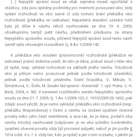
(...) Nejvyšší správní soud se však zejména musel vypořádat s
otázkou, zda jsou splněny podmínky pro
meritorní
posouzení věci, tedy
vydání rozhodnutí ve věci samé či zda tomuto brání překážka věci
rozhodnuté (překážka
rei iudicatae
). Napadená stavební uzávěra totiž
byla již dříve k návrhu téhož navrhovatele ze dne 19. 6. 2009,
obsahujícímu tentýž
petit
návrhu, předmětem přezkumu ze strany
Nejvyššího správního soudu, přičemž Nejvyšší správní soud tento návrh
zamítl výše citovaným rozsudkem čj. 8 Ao 1/2009-142.
K překážce věci soudem (pravomocně) rozhodnuté (překážce
rei
iudicatae
) právní doktrína uvádí, že tato je dána, pokud soud v téže věci
již vydal, resp. vyhlásil rozhodnutí na základě jiného návrhu. Totožnost
věci je přitom nutno posuzovat jednak podle totožnosti účastníků,
jednak podle totožnosti předmětu řízení (Vopálka, V.; Mikule, V.;
Šimůnková, V.; Šolín, M.
Soudní řád správní - Komentář
. 1. vyd. Praha: C. H.
Beck, 2004, s. 96). V usnesení rozšířeného senátu Nejvyššího správního
soudu ze dne 21. 7. 2009, čj. 1 Ao 1/2009-120, č. 1910/2009 Sb. NSS, pak
zdejší soud vyložil, že je nutno vykládat překážku věci rozhodnuté (resp.
překážku
litispendence
) v řízení o návrhu na zrušení opatření obecné
povahy nebo jeho části restriktivně, a sice tak, že je dána, podal-li oba
návrhy totožný navrhovatel (odpůrcem je ve věci určitého konkrétního
opatření obecné povahy vždy týž procesní subjekt, neboť je jím podle §
101a odst. 4 s. ř. s. vždy ten, kdo je vydal) a jen v tom rozsahu, v jakém je