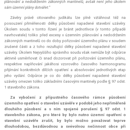
plánování a nedodržením zákonných mantinelů, avšak není jeho úkolem
sám územní plány dotvářet.
"
Závěry právě citovaného judikátu lze plně vztáhnout též na
posouzení přiměřenosti délky působení napadené stavební uzávěry.
Úkolem soudu v tomto řízení je bránit jednotlivce (v tomto případě
navrhovatele) toliko před excesy v územním plánování a nedodržením
zákonných mantinelů co do doby pořizování územního plánu v soudem
zrušené části a z toho rezultující délky působení napadené stavební
uzávěry. Úkolem Nejvyššího správního soudu však nemůže být odpůrce
aktivně usměrňovat či snad dozorovat při pořizování územního plánu,
respektive naplňování jakéhosi vzorového časového harmonogramu
přijímání konkrétních dílčích opatření a absolvování jednotlivých etap
jeho vydání. Odpůrce je co do délky působení napadené stavební
uzávěry omezen toliko základními časovými mantinely podle § 97 odst.
1 stavebního zákona.
Za vybočení z přípustného časového rámce působení
územního opatření o stavební uzávěře v podobě jeho nepřiměřeně
dlouhého působení a s ním spojené porušení § 97 odst. 1
stavebního zákona, pro které by bylo nutno územní opatření o
stavební uzávěře zrušit, by bylo možno považovat teprve
dlouhodobou, bezdůvodnou a svévolnou nečinnost obce při