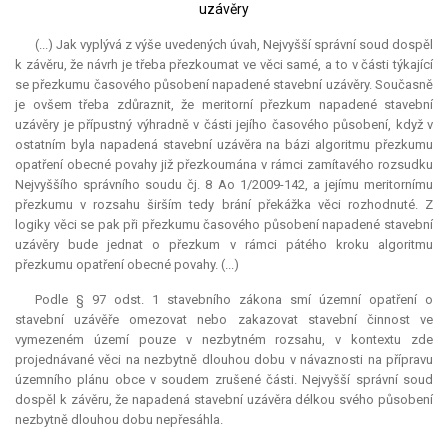
uzávěry
(...) Jak vyplývá z výše uvedených úvah, Nejvyšší správní soud dospěl
k závěru, že návrh je třeba přezkoumat ve věci samé, a to v části týkající
se přezkumu časového působení napadené stavební uzávěry. Současně
je ovšem třeba zdůraznit, že
meritorní
přezkum napadené stavební
uzávěry je přípustný výhradně v části jejího časového působení, když v
ostatním byla napadená stavební uzávěra na bázi algoritmu přezkumu
opatření obecné povahy již přezkoumána v rámci zamítavého rozsudku
Nejvyššího správního soudu čj. 8 Ao 1/2009-142, a jejímu meritornímu
přezkumu v rozsahu širším tedy brání překážka věci rozhodnuté. Z
logiky věci se pak při přezkumu časového působení napadené stavební
uzávěry bude jednat o přezkum v rámci pátého kroku algoritmu
přezkumu opatření obecné povahy. (...)
Podle § 97 odst. 1 stavebního zákona smí územní opatření o
stavební uzávěře omezovat nebo zakazovat stavební činnost ve
vymezeném území pouze v nezbytném rozsahu, v kontextu zde
projednávané věci na nezbytně dlouhou dobu v návaznosti na přípravu
územního plánu obce v soudem zrušené části. Nejvyšší správní soud
dospěl k závěru, že napadená stavební uzávěra délkou svého působení
nezbytně dlouhou dobu nepřesáhla.