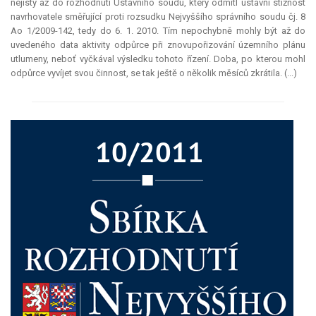
nejistý až do rozhodnutí Ústavního soudu, který odmítl ústavní stížnost
navrhovatele směřující proti rozsudku Nejvyššího správního soudu čj. 8
Ao 1/2009-142, tedy do 6. 1. 2010. Tím nepochybně mohly být až do
uvedeného data aktivity odpůrce při znovupořizování územního plánu
utlumeny, neboť vyčkával výsledku tohoto řízení. Doba, po kterou mohl
odpůrce vyvíjet svou činnost, se tak ještě o několik měsíců zkrátila. (...)