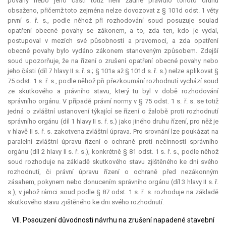
povahy nebo jeho části totiž není žádné pravidlo tohoto druhu
obsaženo, přičemž toto zejména nelze dovozovat z § 101d odst. 1 věty
první s. ř. s., podle něhož při rozhodování soud posuzuje soulad
opatření obecné povahy se zákonem, a to, zda ten, kdo je vydal,
postupoval v mezích své působnosti a pravomoci, a zda opatření
obecné povahy bylo vydáno zákonem stanoveným způsobem. Zdejší
soud upozorňuje, že na řízení o zrušení opatření obecné povahy nebo
jeho části (díl 7 hlavy II s. ř. s.; § 101a až § 101d s. ř. s.) nelze aplikovat §
75 odst. 1 s. ř. s., podle něhož při přezkoumání rozhodnutí vychází soud
ze skutkového a právního stavu, který tu byl v době rozhodování
správního orgánu. V případě právní normy v § 75 odst. 1 s. ř. s. se totiž
jedná o zvláštní ustanovení týkající se řízení o žalobě proti rozhodnutí
správního orgánu (díl 1 hlavy II s. ř. s.) jako jiného druhu řízení, pro něž je
v hlavě II s. ř. s. zakotvena zvláštní úprava. Pro srovnání lze poukázat na
paralelní zvláštní úpravu řízení o ochraně proti nečinnosti správního
orgánu (díl 2 hlavy II s. ř. s.), konkrétně § 81 odst. 1 s. ř. s., podle něhož
soud rozhoduje na základě skutkového stavu zjištěného ke dni svého
rozhodnutí, či právní úpravu řízení o ochraně před nezákonným
zásahem, pokynem nebo donucením správního orgánu (díl 3 hlavy II s. ř.
s.), v jehož rámci soud podle § 87 odst. 1 s. ř. s. rozhoduje na základě
skutkového stavu zjištěného ke dni svého rozhodnutí.
VII. Posouzení důvodnosti návrhu na zrušení napadené stavební