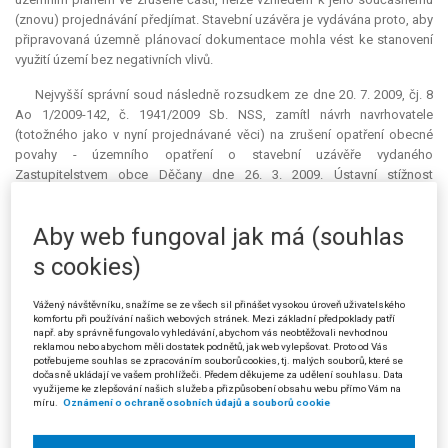
(znovu) projednávání předjímat. Stavební uzávěra je vydávána proto, aby
připravovaná územně plánovací dokumentace mohla vést ke stanovení
využití území bez negativních vlivů.
Nejvyšší správní soud následně rozsudkem ze dne 20. 7. 2009, čj. 8
Ao 1/2009-142, č. 1941/2009 Sb. NSS, zamítl návrh navrhovatele
(totožného jako v nyní projednávané věci) na zrušení opatření obecné
povahy - územního opatření o stavební uzávěře vydaného
Zastupitelstvem obce Děčany dne 26. 3. 2009. Ústavní stížnost
navrhovatele směřující proti tomuto rozsudku Ústavní soud usnesením
ze dne 6. 1. 2010, sp. zn. II. ÚS 2691/09, odmítl.
Aby web fungoval jak má (souhlas
Navrhovatel v návrhu na zrušení napadené stavební uzávěry úvodem
s cookies)
shrnul podstatu věci. Tou je spor o využití areálu bývalého jednotného
zemědělského družstva, nacházejícího se u Solan - části obce Děčany,
Vážený návštěvníku, snažíme se ze všech sil přinášet vysokou úroveň uživatelského
okres Litoměřice, který navrhovatel nabyl v září 2006 a částečně v květnu
komfortu při používání našich webových stránek. Mezi základní předpoklady patří
2007 za účelem rekonstrukce a přeměny v moderní odchovnu selat a
např. aby správně fungovalo vyhledávání, abychom vás neobtěžovali nevhodnou
reklamou nebo abychom měli dostatek podnětů, jak web vylepšovat. Proto od Vás
výkrmnu prasat s navazující bioplynovou stanicí, v níž má být většina
potřebujeme souhlas se zpracováním souborů cookies, tj. malých souborů, které se
kejdy vyprodukované při provozu využita k výrobě elektrické energie.
dočasně ukládají ve vašem prohlížeči. Předem děkujeme za udělení souhlasu. Data
Odpůrce ovšem následně změnil svůj postoj a začal realizaci projektu
využijeme ke zlepšování našich služeb a přizpůsobení obsahu webu přímo Vám na
míru.
Oznámení o ochraně osobních údajů a souborů cookie
bránit, a to prostřednictvím změny určení využití území v nově vydaném
územním plánu ze dne 19. 2. 2008, který umožňoval využívat areál toliko