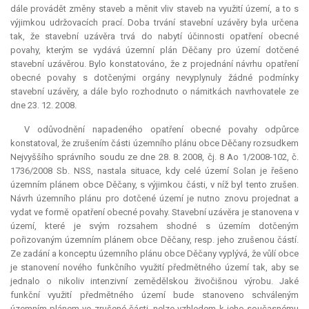
dále provádět změny staveb a měnit vliv staveb na využití území, a to s
výjimkou udržovacích prací. Doba trvání stavební uzávěry byla určena
tak, že stavební uzávěra trvá do nabytí účinnosti opatření obecné
povahy, kterým se vydává územní plán Děčany pro území dotčené
stavební uzávěrou. Bylo konstatováno, že z projednání návrhu opatření
obecné povahy s dotčenými orgány nevyplynuly žádné podmínky
stavební uzávěry, a dále bylo rozhodnuto o námitkách navrhovatele ze
dne 23. 12. 2008.
V odůvodnění napadeného opatření obecné povahy odpůrce
konstatoval, že zrušením části územního plánu obce Děčany rozsudkem
Nejvyššího správního soudu ze dne 28. 8. 2008, čj. 8 Ao 1/2008-102, č.
1736/2008 Sb. NSS, nastala situace, kdy celé území Solan je řešeno
územním plánem obce Děčany, s výjimkou části, v níž byl tento zrušen.
Návrh územního plánu pro dotčené území je nutno znovu projednat a
vydat ve formě opatření obecné povahy. Stavební uzávěra je stanovena v
území, které je svým rozsahem shodné s územím dotčeným
pořizovaným územním plánem obce Děčany, resp. jeho zrušenou částí.
Ze zadání a konceptu územního plánu obce Děčany vyplývá, že vůlí obce
je stanovení nového funkčního využití předmětného území tak, aby se
jednalo o nikoliv intenzivní zemědělskou živočišnou výrobu. Jaké
funkční využití předmětného území bude stanoveno schváleným
územním plánem ve zrušené části, nelze vzhledem k jeho současnému