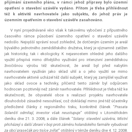
přijímání územního plánu, v rámci jehož přípravy bylo územní
opatření o stavební uzávěře vydáno. Přitom je třeba přihlédnout
též k aktivitě navrhovatele jako subjektu, do jehož práv je
územním opatřením o stavební uzávěře zasahováno.
V nyní projednávané věci však k takovému vybočení z přípustného
časového rámce působení územního opatření o stavební uzávěře
nedošlo. Nejvyšší správní soud zohlednil, že dotčeným územím je areál
bývalého jednotného zemědělského družstva, který je významně zatížen
jak historicky, tak i ekologicky. K nejasnostem ohledně jeho dalšího
využití přispívá mimo dřívějšího využívání pro intenzivní zemědělskou
živočišnou výrobu též skutečnost, že areál byl před nabytím
navrhovatelem využíván jako sklad uhlí a o jeho využití se mimo
navrhovatele aktivně ucházel též další subjekt, který jej zamýšlel využívat
jako sklad ovoce a techniky, přičemž tento záměr byl odpůrcem
hodnocen pozitivněji než záměr navrhovatele. Přihlédnout je třeba též ke
skutečnosti, že obyvatelé obce s realizací projektu navrhovatele
dlouhodobě zásadně nesouhlasí, což dokládají mimo jiné též účastníky
předložené články z regionálního tisku, konkrétně článek "
Prasata
Solanští odmítají, investor však neustupuje
" otištěný v Litoměřickém
deníku dne 21. 3. 2008, a dále článek "
Solany: stavební uzávěra; Místní
přicházejí s další zbraní v boji proti záměru holandského farmáře vybudovat
za obcí prasečák pro tisíce zvířat
" otištěný v témže deníku dne 4. 12. 2008.