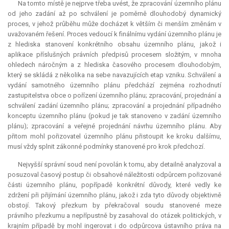
Na tomto místě je nejprve třeba uvést, že zpracování územního plánu
od jeho zadání až po schválení je poměrně dlouhodobý dynamický
proces, v jehož průběhu může docházet k větším či menším změnám v
uvažovaném řešení. Proces vedoucí k finálnímu vydání územního plánu je
z hlediska stanovení konkrétního obsahu územního plánu, jakož i
aplikace příslušných právních předpisů procesem složitým, v mnoha
ohledech náročným a z hlediska časového procesem dlouhodobým,
který se skládá z několika na sebe navazujících etap vzniku. Schválení a
vydání samotného územního plánu předchází zejména rozhodnutí
zastupitelstva obce o pořízení územního plánu; zpracování, projednání a
schválení zadání územního plánu; zpracování a projednání případného
konceptu územního plánu (pokud je tak stanoveno v zadání územního
plánu); zpracování a veřejné projednání návrhu územního plánu. Aby
přitom mohl pořizovatel územního plánu přistoupit ke kroku dalšímu,
musí vždy splnit zákonné podmínky stanovené pro krok předchozí.
Nejvyšší správní soud není povolán k tomu, aby detailně analyzoval a
posuzoval časový postup či obsahové náležitosti odpůrcem pořizované
části územního plánu, popřípadě konkrétní důvody, které vedly ke
zdržení při přijímání územního plánu, jakož i zda tyto důvody objektivně
obstojí. Takový přezkum by překračoval soudu stanovené meze
právního přezkumu a nepřípustně by zasahoval do otázek politických, v
krajním případě by mohl ingerovat i do odpůrcova ústavního práva na