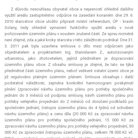
Z důvodu nesouhlasu obyvatel obce a nejasností ohledně dalšího
využití areálu zastupitelstvo odpůrce na zasedání konaném dne 29. 6.
2010 starostovi obce uložilo připravit místní
referendum
, ÚP - kravín
Solany, tedy ohledně vymezení funkčního využití areálu v nově
pořizovaném územním plánu v soudem zrušené části. Ze spisu nicméně
není zřejmé, zda a jaké kroky starosta v této záležitosti podnikal. Dne 31.
3. 2011 pak byla uzavřena smlouva o dílo mezi odpůrcem jako
objednatelem a projektantem Ing. Stanislavem Z., autorizovaným
urbanistou, jako zhotovitelem, jejímž předmětem je dopracování
územního plánu obce. Z obsahu smlouvy je zřejmé, že tato se týká
předmětné části územního plánu, neboť veškeré ostatní území obce je
již regulováno platným územním plánem. Smlouva obsahuje i další
podstatné náležitosti, zejména konkrétní harmonogram poskytnutí
plnění (zpracování návrhu územního plánu pro potřeby společného
jednání do 3 měsíců od podpisu smlouvy, návrh územního plánu pro
potřeby veřejného projednání do 2 měsíců od doručení podkladů po
společném jednání, čistopis územního plánu do 4 týdnů od schválení
návrhu územního plánu) a cenu díla (20 000 Kč za zpracování návrhu
územního plánu pro potřeby společného jednání, 15 000 Kč za
zpracování návrhu územního plánu pro potřeby veřejného projednání, 30
000 Kč za zpracování čistopisu územního plánu, celkem 78 000 Kč vč.