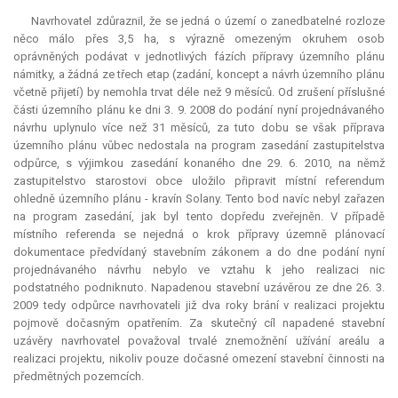
Navrhovatel zdůraznil, že se jedná o území o zanedbatelné rozloze
něco málo přes 3,5 ha, s výrazně omezeným okruhem osob
oprávněných podávat v jednotlivých fázích přípravy územního plánu
námitky, a žádná ze třech etap (zadání, koncept a návrh územního plánu
včetně přijetí) by nemohla trvat déle než 9 měsíců. Od zrušení příslušné
části územního plánu ke dni 3. 9. 2008 do podání nyní projednávaného
návrhu uplynulo více než 31 měsíců, za tuto dobu se však příprava
územního plánu vůbec nedostala na program zasedání zastupitelstva
odpůrce, s výjimkou zasedání konaného dne 29. 6. 2010, na němž
zastupitelstvo starostovi obce uložilo připravit místní
referendum
ohledně územního plánu - kravín Solany. Tento bod navíc nebyl zařazen
na program zasedání, jak byl tento dopředu zveřejněn. V případě
místního referenda se nejedná o krok přípravy územně plánovací
dokumentace předvídaný stavebním zákonem a do dne podání nyní
projednávaného návrhu nebylo ve vztahu k jeho realizaci nic
podstatného podniknuto. Napadenou stavební uzávěrou ze dne 26. 3.
2009 tedy odpůrce navrhovateli již dva roky brání v realizaci projektu
pojmově dočasným opatřením. Za skutečný cíl napadené stavební
uzávěry navrhovatel považoval trvalé znemožnění užívání areálu a
realizaci projektu, nikoliv pouze dočasné omezení stavební činnosti na
předmětných pozemcích.