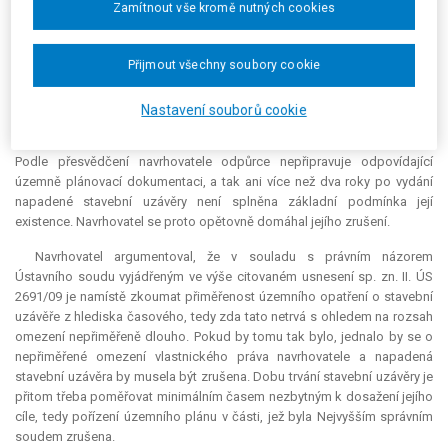
k chovu skotu (nikoliv však prasat, jak zamýšlel navrhovatel).
Zamítnout vše kromě nutných cookies
Inkriminovaná část územního plánu byla k návrhu navrhovatele zrušena
výše citovaným rozsudkem Nejvyššího správního soudu čj. 8 Ao 1/2008-
102. Odpůrce následně vydal stavební uzávěru ze dne 26. 3. 2009, kterou
Přijmout všechny soubory cookie
navrhovateli v areálu zakázal jakoukoliv stavební činnost, a to až do
vydání nového územního plánu ohledně dotčeného území. Návrh
Nastavení souborů cookie
navrhovatele na zrušení této stavební uzávěry byl zamítnut výše
uvedeným rozsudkem Nejvyššího správního soudu čj. 8 Ao 1/2009-142.
Podle přesvědčení navrhovatele odpůrce nepřipravuje odpovídající
územně plánovací dokumentaci, a tak ani více než dva roky po vydání
napadené stavební uzávěry není splněna základní podmínka její
existence. Navrhovatel se proto opětovně domáhal jejího zrušení.
Navrhovatel argumentoval, že v souladu s právním názorem
Ústavního soudu vyjádřeným ve výše citovaném usnesení sp. zn. II. ÚS
2691/09 je namístě zkoumat přiměřenost územního opatření o stavební
uzávěře z hlediska časového, tedy zda tato netrvá s ohledem na rozsah
omezení nepřiměřeně dlouho. Pokud by tomu tak bylo, jednalo by se o
nepřiměřené omezení vlastnického práva navrhovatele a napadená
stavební uzávěra by musela být zrušena. Dobu trvání stavební uzávěry je
přitom třeba poměřovat minimálním časem nezbytným k dosažení jejího
cíle, tedy pořízení územního plánu v části, jež byla Nejvyšším správním
soudem zrušena.