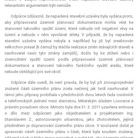
relevantním argumentem býti nemůže.
Odpůrce zdůraznil, že napadená stavební uzávěra byla vydána proto,
aby připravovaná územně plánovací dokumentace mohla vést ke
stanovení takového využití území, které nebude mít negativní vlivy na
území a nebude v něm vyvolávat střety. V případě, že by napadená
stavební uzávěra vydána nebyla a například by již byl zrealizován
velkochov prasat (k čemuž by stačila realizace změn stávajících staveb a
navrhovatel navíc tyto změny zamýšlí), došlo by ke ztížení nebo i
znemožnění využití území podle připravované územně plánovací
dokumentace a stanovení takového funkčního využití areálu, které
nebude obtěžující pro své okolí.
Odpůrce dále uvedl, že není pravda, že by byl při znovuprojednání
zrušené části územního plánu zcela nečinný, jak tvrdí navrhovatel. V
rámci jeho přípravy probíhala v předchozích dvou letech řada osobních
a telefonických jednání mezi starostou, Městským úřadem Lovosice a
právním poradcem obce. Mimoto byla dne 31. 3. 2011 uzavřena smlouva
o dílo mezi odpůrcem jako objednatelem a projektantem Ing.
Stanislavem Z., autorizovaným urbanistou, jako zhotovitelem, jejímž
předmětem je dopracování územního plánu obce. V současné době je
upravován návrh územního plánu v části, která byla soudem zrušena,
přičemž návrh je třeba znovu projednat a vydat tak, aby územním plánem