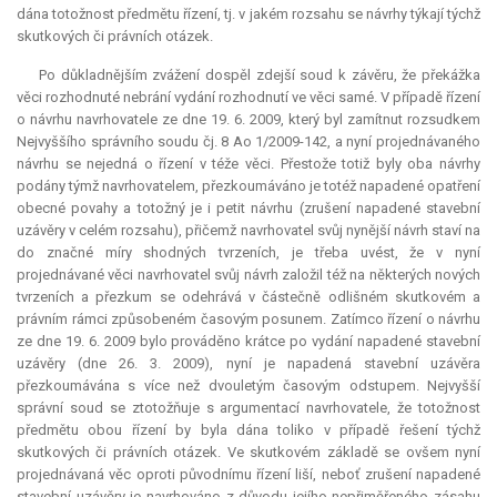
dána totožnost předmětu řízení, tj. v jakém rozsahu se návrhy týkají týchž
skutkových či právních otázek.
Po důkladnějším zvážení dospěl zdejší soud k závěru, že překážka
věci rozhodnuté nebrání vydání rozhodnutí ve věci samé. V případě řízení
o návrhu navrhovatele ze dne 19. 6. 2009, který byl zamítnut rozsudkem
Nejvyššího správního soudu čj. 8 Ao 1/2009-142, a nyní projednávaného
návrhu se nejedná o řízení v téže věci. Přestože totiž byly oba návrhy
podány týmž navrhovatelem, přezkoumáváno je totéž napadené opatření
obecné povahy a totožný je i
petit
návrhu (zrušení napadené stavební
uzávěry v celém rozsahu), přičemž navrhovatel svůj nynější návrh staví na
do značné míry shodných tvrzeních, je třeba uvést, že v nyní
projednávané věci navrhovatel svůj návrh založil též na některých nových
tvrzeních a přezkum se odehrává v částečně odlišném skutkovém a
právním rámci způsobeném časovým posunem. Zatímco řízení o návrhu
ze dne 19. 6. 2009 bylo prováděno krátce po vydání napadené stavební
uzávěry (dne 26. 3. 2009), nyní je napadená stavební uzávěra
přezkoumávána s více než dvouletým časovým odstupem. Nejvyšší
správní soud se ztotožňuje s argumentací navrhovatele, že totožnost
předmětu obou řízení by byla dána toliko v případě řešení týchž
skutkových či právních otázek. Ve skutkovém základě se ovšem nyní
projednávaná věc oproti původnímu řízení liší, neboť zrušení napadené
stavební uzávěry je navrhováno z důvodu jejího nepřiměřeného zásahu