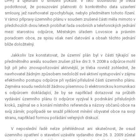
DPH) a ujednání o smluvní pokutě. V této souvislosti je třeba
podotknout, že posuzování platnosti či konkrétního data uzavření
smlouvy, jež navrhovatel zpochybňuje, nebylo předmětem tohoto řízení.
V rámci přípravy územního plánu v soudem zrušené části měla mimoto v
předchozích dvou letech probíhat řada osobních a telefonických jednání
mezi starostou odpůrce, Městským úřadem Lovosice a právním
poradcem obce, ze spisu však není datování a obsah těchto jednání
blíže doložitelný.
Jakkoliv lze konstatovat, že územní plán byl v části týkající se
předmětného areálu soudem zrušen již ke dni 3. 9. 2008 a odpůrce mohl
být při jeho znovupořizování aktivnější, je třeba rovněž zohlednit, že
navrhovatel žádným způsobem nedoložil své aktivní vystupování v zájmu
efektivního postupu odpůrce při vydání příslušné části územního plánu.
Zejména soudu nedoložil žádnou písemnou či elektronickou komunikaci
s odpůrcem dokládající, že by se například dotazoval na průběh
vydávání územního plánu či odpůrce vyzýval k podnikání příslušných
kroků, zajímal se o konání místního referenda a názory občanů obce na
svůj záměr, popřípadě se snažil přiklonit mínění obyvatel obce na svoji
stranu, například formou pořádání veřejných diskuzí.
V neposlední řadě nelze přehlédnout ani skutečnost, že osud
územního opatření o stavební uzávěře vydaného dne 26. 3. 2009 zůstal