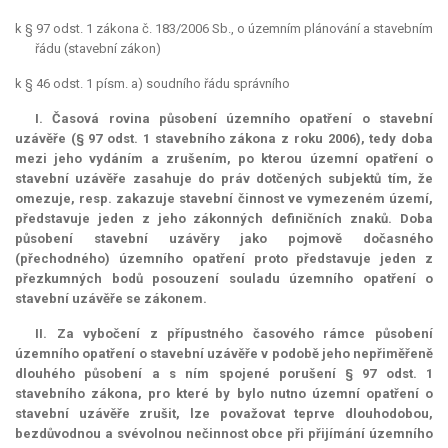
k § 97 odst. 1 zákona č. 183/2006 Sb., o územním plánování a stavebním
řádu (stavební zákon)
k § 46 odst. 1 písm. a) soudního řádu správního
I. Časová rovina působení územního opatření o stavební
uzávěře (§ 97 odst. 1 stavebního zákona z roku 2006), tedy doba
mezi jeho vydáním a zrušením, po kterou územní opatření o
stavební uzávěře zasahuje do práv dotčených subjektů tím, že
omezuje, resp. zakazuje stavební činnost ve vymezeném území,
představuje jeden z jeho zákonných definičních znaků. Doba
působení stavební uzávěry jako pojmově dočasného
(přechodného) územního opatření proto představuje jeden z
přezkumných bodů posouzení souladu územního opatření o
stavební uzávěře se zákonem.
II. Za vybočení z přípustného časového rámce působení
územního opatření o stavební uzávěře v podobě jeho nepřiměřeně
dlouhého působení a s ním spojené porušení § 97 odst. 1
stavebního zákona, pro které by bylo nutno územní opatření o
stavební uzávěře zrušit, lze považovat teprve dlouhodobou,
bezdůvodnou a svévolnou nečinnost obce při přijímání územního