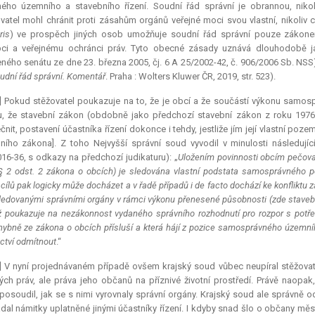
ého územního a stavebního řízení. Soudní řád správní je obrannou, nikol
vatel mohl chránit proti zásahům orgánů veřejné moci svou vlastní, nikoliv c
ris
) ve prospěch jiných osob umožňuje soudní řád správní pouze zákone
pci a veřejnému ochránci práv. Tyto obecné zásady uznává dlouhodobě 
eného senátu ze dne 23. března 2005, čj. 6 A 25/2002-42, č. 906/2006 Sb. NSS), 
udní řád správní. Komentář
. Praha : Wolters Kluwer ČR, 2019, str. 523).
] Pokud stěžovatel poukazuje na to, že je obcí a že součástí výkonu samospr
, že stavební zákon (obdobně jako předchozí stavební zákon z roku 1976
čnit, postavení účastníka řízení dokonce i tehdy, jestliže jím její vlastní poz
ního zákona]. Z toho Nejvyšší správní soud vyvodil v minulosti následují
16-36, s odkazy na předchozí judikaturu): „
Uložením povinnosti obcím pečova
 § 2 odst. 2 zákona o obcích) je sledována vlastní podstata samosprávného po
 cílů pak logicky může docházet a v řadě případů i
de facto
dochází ke konfliktu 
 sledovanými správními orgány v rámci výkonu přenesené působnosti (zde staveb
ž poukazuje na nezákonnost vydaného správního rozhodnutí pro rozpor s potřeba
ybně ze zákona o obcích přísluší a která hájí z pozice samosprávného územní
ctví odmítnout
.“
] V nyní projednávaném případě ovšem krajský soud vůbec neupíral stěžovatel
ch práv, ale práva jeho občanů na příznivé životní prostředí. Právě naop
posoudil, jak se s nimi vyrovnaly správní orgány. Krajský soud ale správně 
dal námitky uplatněné jinými účastníky řízení. I kdyby snad šlo o občany měs