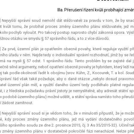
IIIa. Přerušení řízení kvůli probíhající z
] Nejvyšší správní soud nemohl dát stěžovateli za pravdu v tom, že by sna
it kvůli tomu, že probíhal proces změny územního plánu stěžovatele, jež
koliv pochyb vyloučit. Pro takový postup naprosto chybí zákonná opora. Vý
žnou otázku ve smyslu § 57 správního řádu, a to z více důvodů.
] Za prvé, územní plán je opatřením obecné povahy, které reguluje využití
ního úřadu v něm. Nejde tedy o individuální správní rozhodnutí, jímž by se řeš
 má na mysli § 57 odst. 1 správního řádu. Tento problém by se zajisté dal 
ečně silné argumenty, neboť opatření obecné povahy je hybridem, který leží 
jej tak podle okolností řadit k obojímu (srov. Kühn, Z., Kocourek, T. a kol.
Soud
Správní řád však také požaduje, aby o dané otázce „nebylo dosud pravomo
atel územní plán měl, a využití daného území tedy podléhalo platné regulac
ě, i z hlediska požadavku právní jistoty je nemyslitelné, aby adresát státní s
(v podobě územního plánu) možné udělit, a státní správa namísto toho přerušila
 žádost zamítnout.
] Nejvyšší správní soud si je vědom toho, že v minulosti připustil, že je mo
ě, kdy proces změny územního plánu, jež má vydání dodatečného povolen
šího správního soudu ze dne 2. prosince 2015, čj. 3 As 35/2015-32). Učinil t
 změny územního plánu v dostatečně pokročilé fázi nenacházel. Nelze přehl