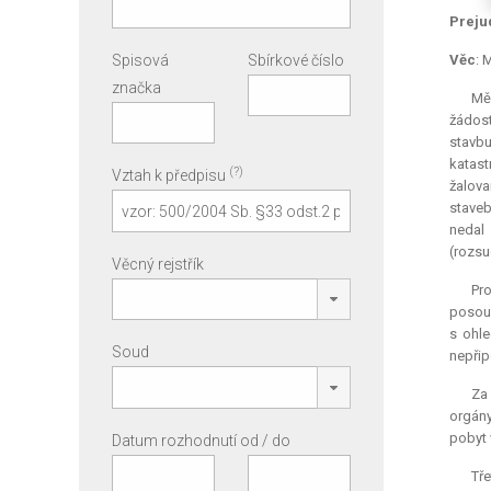
Preju
Spisová
Sbírkové číslo
Věc
: 
značka
Měs
žádost
stavbu
katast
(?)
Vztah k předpisu
žalova
staveb
nedal 
(rozsu
Věcný rejstřík
Pro
posoud
s ohle
Soud
nepřip
Za 
orgány
pobyt 
Datum rozhodnutí od / do
Tř