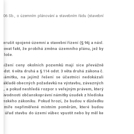
3/2006 Sb., o územním plánování a stavebním řádu (stavební
řerušit spojené územní a stavební řízení (§ 94j a násl.
ažovat fakt, že probíhá změna územního plánu, jež by
 ploše.
 snížení ceny okolních pozemků mají sice převážně
odst. 6 věta druhá a § 114 odst. 3 věta druhá zákona č.
námitku, na jejímž řešení se účastníci nedokázali
na základě obecných požadavků na výstavbu, závazných
m), a pokud neshledá rozpor s veřejným právem, který
 o důvodnosti občanskoprávní námitky úsudek z hlediska
bčanského zákoníku. Pokud hrozí, že budou v důsledku
 míře nepřiměřené místním poměrům, které budou
í úřad stavbu do území vůbec vpustit nebo by měl ke
7)