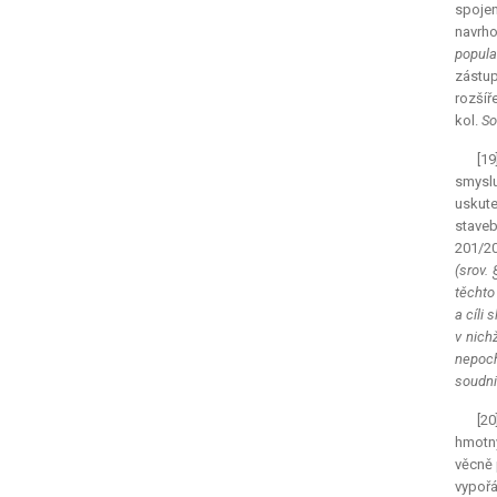
spojen
navrho
popula
zástu
rozšíř
kol.
So
[19
smyslu
uskute
staveb
201/20
(srov.
těchto
a cíli
v nich
nepoch
soudni
[20
hmotný
věcně 
vypořá