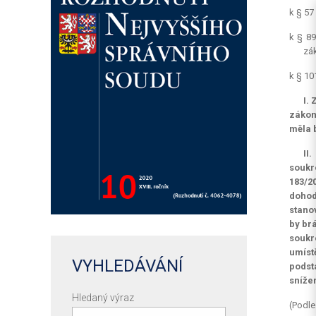
k § 57
k § 89
zá
k § 10
I.
zákon
měla 
II
soukro
183/2
dohod
stano
by br
soukr
umíst
VYHLEDÁVÁNÍ
podst
sníže
Hledaný výraz
(Podle