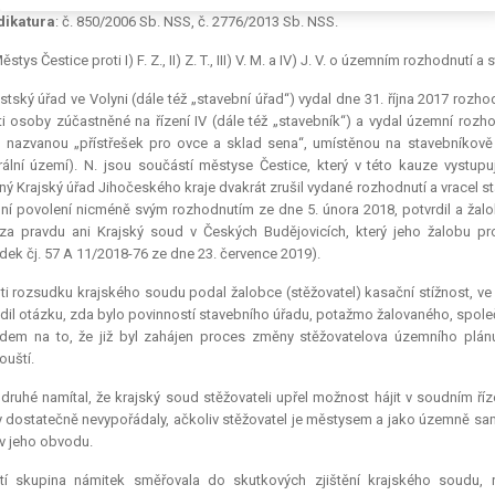
dikatura
: č. 850/2006 Sb. NSS, č. 2776/2013 Sb. NSS.
Městys Čestice proti I) F. Z., II) Z. T., III) V. M. a IV) J. V. o územním rozhodnut
tský úřad ve Volyni (dále též „stavební úřad“) vydal dne 31. října 2017 rozh
i osoby zúčastněné na řízení IV (dále též „stavebník“) a vydal územní rozho
 nazvanou „přístřešek pro ovce a sklad sena“, umístěnou na stavebníkově 
rální území). N. jsou součástí městyse Čestice, který v této kauze vystupu
ný Krajský úřad Jihočeského kraje dvakrát zrušil vydané rozhodnutí a vracel
ní povolení nicméně svým rozhodnutím ze dne 5. února 2018, potvrdil a žal
za pravdu ani Krajský soud v Českých Budějovicích, který jeho žalobu pr
dek čj. 57 A 11/2018-76 ze dne 23. července 2019).
ti rozsudku krajského soudu podal žalobce (stěžovatel) kasační stížnost, ve 
il otázku, zda bylo povinností stavebního úřadu, potažmo žalovaného, společ
dem na to, že již byl zahájen proces změny stěžovatelova územního plá
ouští.
druhé namítal, že krajský soud stěžovateli upřel možnost hájit v soudním říze
 dostatečně nevypořádaly, ačkoliv stěžovatel je městysem a jako územně samo
v jeho obvodu.
etí skupina námitek směřovala do skutkových zjištění krajského soudu, 