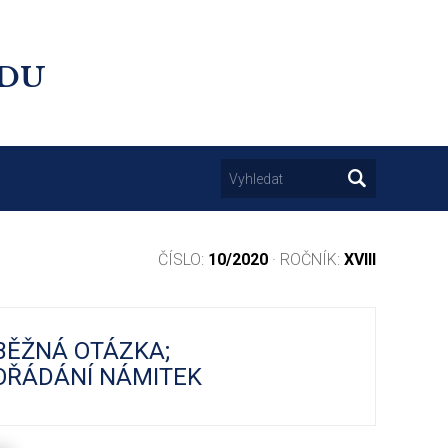
UDU
ČÍSLO:
10/2020
· ROČNÍK:
XVIII
DBĚŽNÁ OTÁZKA;
OŘÁDÁNÍ NÁMITEK