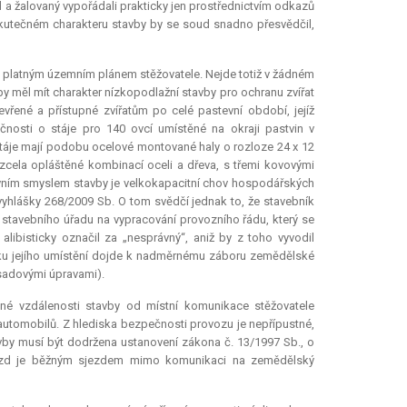
d a žalovaný vypořádali prakticky jen prostřednictvím odkazů
skutečném charakteru stavby by se soud snadno přesvědčil,
dy platným územním plánem stěžovatele. Nejde totiž v žádném
by měl mít charakter nízkopodlažní stavby pro ochranu zvířat
evřené a přístupné zvířatům po celé pastevní období, jejíž
nosti o stáje pro 140 ovcí umístěné na okraji pastvin v
táje mají podobu ocelové montované haly o rozloze 24 x 12
cela opláštěné kombinací oceli a dřeva, s třemi kovovými
Hlavním smyslem stavby je velkokapacitní chov hospodářských
vyhlášky 268/2009 Sb. O tom svědčí jednak to, že stavebník
stavebního úřadu na vypracování provozního řádu, který se
libisticky označil za „nesprávný“, aniž by z toho vyvodil
dku jejího umístění dojde k nadměrnému záboru zemědělské
sadovými úpravami).
né vzdálenosti stavby od místní komunikace stěžovatele
 automobilů. Z hlediska bezpečnosti provozu je nepřípustné,
avby musí být dodržena ustanovení zákona č. 13/1997 Sb., o
jezd je běžným sjezdem mimo komunikaci na zemědělský