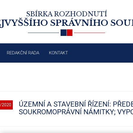
SBÍRKA ROZHODNUTÍ
JVYŠŠÍHO SPRÁVNÍHO SO
REDAKČNÍ RADA
KONTAKT
ÚZEMNÍ A STAVEBNÍ ŘÍZENÍ: PŘE
/2020
SOUKROMOPRÁVNÍ NÁMITKY; VYP