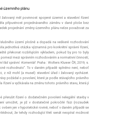
měně územního plánu
d žalovaný měl povinnost spojené územní a stavební řízení
 měla přípustnost projednávaného záměru v dané ploše bez
sledek projednání změny územního plánu nelze považovat za
 příslušného území plošně a dopadá na veškeré rozhodování
ila jednotlivá otázka významná pro konkrétní správní řízení,
ještě překonat rozšiřujícím výkladem, pokud by pro to byly
na pomezí mezi správním rozhodováním a normativní činností,
ní řád správní. Komentář
. Praha : Wolters Kluwer ČR, 2019, s.
cně rozhodnuto“. To v daném případě splněno není, neboť
i, z níž mohl (a musel) stavební úřad i žalovaný vycházet.
právy požádal o povolení, které je podle stávajícího právního
 řízení a vyčkávala na změnu tohoto právního stavu, která jí
žné přerušit řízení o dodatečném povolení nelegální stavby v
í umožnit, je již v dostatečně pokročilé fázi (rozsudek
ak ovšem jen v hypotetické rovině, neboť v daném případě se
édnout, že tehdy rozhodující třetí senát neopíral možnost