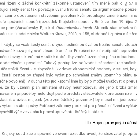
ení řízení o žádné konkrétní zákonné ustanovení, tím méně pak o § 57 sp
ující šestý senát tak považuje úvahu třetího senátu za argumentačně pouze
že řízení o dodatečném stavebním povolení kvůli probíhající změně územního 
tuře správních soudů (rozsudek Krajského soudu v Brně ze dne 19. října 20
ce práv (Varvařovský, P., a kol.
Odstraňování staveb
. Sborník stanovisek veř
ráci s nakladatelstvím Wolters Kluwer, 2013, s. 158, obdobně i zpráva o šetře
] I kdyby se však šestý senát s výše nastíněnou úvahou třetího senátu ztotožn
návaná kauza je typově zásadně odlišná. Přerušení řízení v případě nepovole
nění stavby, u které má v krátké době díky změně územního plánu odpadnout 
 dodatečnému povolení. Takový postup lze odůvodnit zásadami racionálního 
i účastníků řízení. Je zbytečné likvidovat ekonomické hodnoty v situaci, 
 čistší cestou by zřejmě bylo vydat po schválení změny územního plánu no
čné povolení). V duchu této judikatorní linie by bylo možné uvažovat o přeru
dě, že by územní plán umístění stavby neumožňoval, ale jeho brzká změn
návaném případě by mělo dojít podle představ stěžovatele k přerušení řízení
vlastnit a užívat majetek (zde zemědělský pozemek) by musel mít jednozna
 výkonu státní správy. Potřebný zákonný podklad pro přerušení řízení a vyčká
vysvětlil výše ve vztahu k právní úpravě předběžných otázek.
IIIb. Hájení práv jiných účas
] Krajský soud zcela správně ve svém rozsudku uvedl, že stěžovatel je opráv