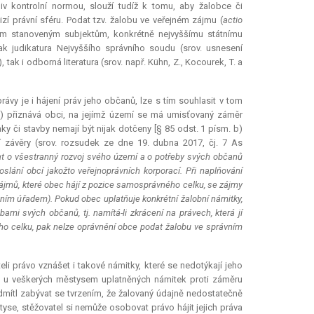
iv kontrolní normou, slouží tudíž k tomu, aby žalobce či
izí právní sféru. Podat tzv. žalobu ve veřejném zájmu (
actio
m stanoveným subjektům, konkrétně nejvyššímu státnímu
jak
judikatura
Nejvyššího správního soudu (srov. usnesení
tak i odborná literatura (srov. např. Kühn, Z., Kocourek, T. a
ávy je i hájení práv jeho občanů, lze s tím souhlasit v tom
) přiznává obci, na jejímž území se má umisťovaný záměr
emky či stavby nemají být nijak dotčeny [§ 85 odst. 1 písm. b)
cí závěry (srov. rozsudek ze dne 19. dubna 2017, čj. 7 As
t o všestranný rozvoj svého území a o potřeby svých občanů
slání obcí jakožto veřejnoprávních korporací. Při naplňování
zájmů, které obec hájí z pozice samosprávného celku, se zájmy
ním úřadem). Pokud obec uplatňuje konkrétní žalobní námitky,
mi svých občanů, tj. namítá-li zkrácení na právech, která jí
ho celku, pak nelze oprávnění obce podat žalobu ve správním
i právo vznášet i takové námitky, které se nedotýkají jeho
ak, u veškerých městysem uplatněných námitek proti záměru
odmítl zabývat se tvrzením, že žalovaný údajně nedostatečně
tyse, stěžovatel si nemůže osobovat právo hájit jejich práva