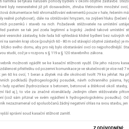
tí námitka se týkala narušení pohody bydlení v okolní obytné zástavbě. Stěžo
které byly nesnesitelné již při dosavadním, zhruba třetinovém množství ovc
ktová dokumentace řeší shromažďování exkrementů pouze v hale, řešením má b
y reálně pohybovat), dále na obtěžování hmyzem, na zvýšení hluku (bečení o
ních pozemků i staveb na nich. Požadavek stěžovatele na umístění ustáj
řed pastvin se tak jeví zcela legitimní a logický. Jedině takové umístění
né vesnické zástavby, kde řada lidí vyhledává klidné bydlení bez rušivých v
ní na samém kraji obce (pouhých 60 - 80 m od stávající obytné zástavby) je 
 blízko svého domu, aby pro něj bylo obstarávání ovcí co nejpohodlnější. Sta
ou studii, což je v rozporu s § 119 a § 120 stavebního zákona.
vebník možnosti vyjádřit se ke kasační stížnosti využil. Dle jeho názoru kas
vzdálenost přístřešku od pozemní komunikace je ve skutečnosti je více než 7 m, s
 jen 60 ks ovcí, 1 beran a zbytek má dle okolností tvořit 79 ks jehňat. Na 
ivních podkladů (hydrogeologický posudek, návrh ochranného pásma, hyg
ím řady opatření (hydroizolace s betonem, betonové a štěrkové okolí stavby, 
ní řád aj.), to vše za značné vícenáklady. Jediným cílem stěžovatele přit
ní (což sám přiznal ve svém vyjádření k hydrogeologickému posudku). Od 
ník nezaznamenal od spoluobčanů žádný negativní ohlas na svou stavbu, jen 
vyšší správní soud kasační stížnost zamítl.
Z ODŮVODNĚNÍ: