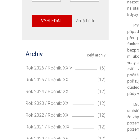
neztot
na sta
kdyby 
VYHLEDAT
Zrušit filtr
Prv
případ
před p
funkce
bezpro
Archiv
celý archiv
m, uko
vraty 
Rok 2026 / Ročník: XXIV
(6)
zvířat
počítá
Rok 2025 / Ročník: XXIII
(12)
pořizu
důsled
Rok 2024 / Ročník: XXII
(12)
půdy v
Rok 2023 / Ročník: XXI
(12)
Dr
umístě
Rok 2022 / Ročník: XX
(12)
že záp
pozem
Rok 2021 / Ročník: XIX
(12)
pozeme
Rok 2020 / Ročník: XVIII
(12)