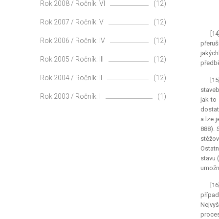
Rok 2008 / Ročník: VI
(12)
Rok 2007 / Ročník: V
(12)
[14
Rok 2006 / Ročník: IV
(12)
přeruš
jakých
Rok 2005 / Ročník: III
(12)
předbě
Rok 2004 / Ročník: II
(12)
[15
staveb
Rok 2003 / Ročník: I
(1)
jak to
dostat
a lze 
888). 
stěžov
Ostatn
stavu 
umožní
[16
případ
Nejvyš
proces