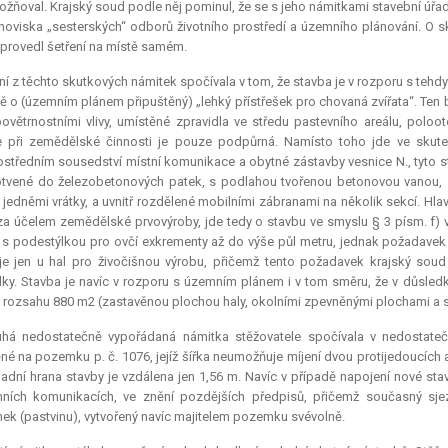
ožňoval. Krajský soud podle něj pominul, že se s jeho námitkami stavební úřa
noviska „sesterských“ odborů životního prostředí a územního plánování. O 
provedl šetření na místě samém.
ní z těchto skutkových námitek spočívala v tom, že stavba je v rozporu s teh
ě o (územním plánem připuštěný) „lehký přístřešek pro chovaná zvířata“. Ten 
ovětrnostními vlivy, umístěné zpravidla ve středu pastevního areálu, poloot
 při zemědělské činnosti je pouze podpůrná. Namísto toho jde ve skuteč
středním sousedství místní komunikace a obytné zástavby vesnice N., tyto s
tvené do železobetonových patek, s podlahou tvořenou betonovou vanou, z
a jedněmi vrátky, a uvnitř rozdělené mobilními zábranami na několik sekcí. 
 za účelem zemědělské prvovýroby, jde tedy o stavbu ve smyslu § 3 písm. f) 
 s podestýlkou pro ovčí exkrementy až do výše půl metru, jednak požadavek 
je jen u hal pro živočišnou výrobu, přičemž tento požadavek krajský soud a
ky. Stavba je navíc v rozporu s územním plánem i v tom směru, že v důsle
 rozsahu 880 m2 (zastavěnou plochou haly, okolními zpevněnými plochami a 
uhá nedostatečně vypořádaná námitka stěžovatele spočívala v nedostateč
né na pozemku p. č. 1076, jejíž šířka neumožňuje míjení dvou protijedoucích
adní hrana stavby je vzdálena jen 1,56 m. Navíc v případě napojení nové st
ních komunikacích, ve znění pozdějších předpisů, přičemž současný s
k (pastvinu), vytvořený navíc majitelem pozemku svévolně.