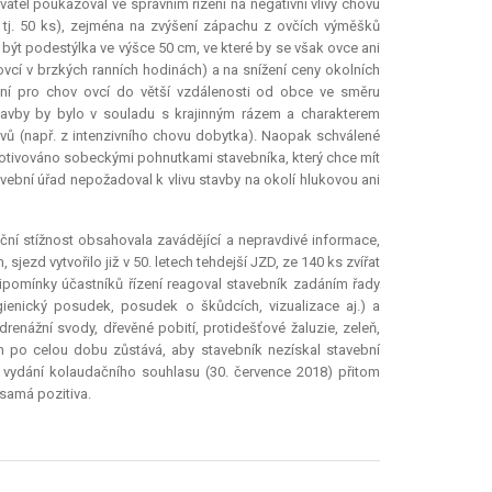
vatel poukazoval ve správním řízení na negativní vlivy chovu
í, tj. 50 ks), zejména na zvýšení zápachu z ovčích výměšků
ýt podestýlka ve výšce 50 cm, ve které by se však ovce ani
vcí v brzkých ranních hodinách) a na snížení ceny okolních
ení pro chov ovcí do větší vzdálenosti od obce ve směru
 stavby by bylo v souladu s krajinným rázem a charakterem
livů (např. z intenzivního chovu dobytka). Naopak schválené
motivováno sobeckými pohnutkami stavebníka, který chce mít
vební úřad nepožadoval k vlivu stavby na okolí hlukovou ani
ační stížnost obsahovala zavádějící a nepravdivé informace,
jezd vytvořilo již v 50. letech tehdejší JZD, ze 140 ks zvířat
připomínky účastníků řízení reagoval stavebník zadáním řady
ienický posudek, posudek o škůdcích, vizualizace aj.) a
drenážní svody, dřevěné pobití, protidešťové žaluzie, zeleň,
om po celou dobu zůstává, aby stavebník nezískal stavební
vydání kolaudačního souhlasu (30. července 2018) přitom
samá pozitiva.