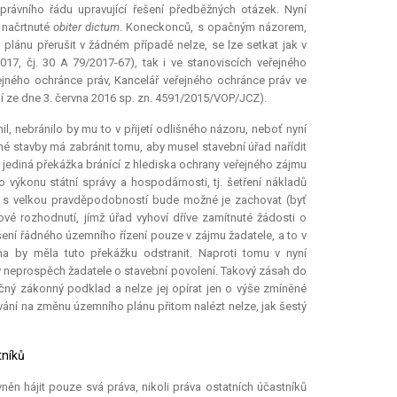
rávního řádu upravující řešení předběžných otázek. Nyní
 načrtnuté
obiter dictum
. Koneckonců, s opačným názorem,
plánu přerušit v žádném případě nelze, se lze setkat jak v
17, čj. 30 A 79/2017-67), tak i ve stanoviscích veřejného
ejného ochránce práv, Kancelář veřejného ochránce práv ve
ní ze dne 3. června 2016 sp. zn. 4591/2015/VOP/JCZ).
il, nebránilo by mu to v přijetí odlišného názoru, neboť nyní
né stavby má zabránit tomu, aby musel stavební úřad nařídit
jediná překážka bránící z hlediska ochrany veřejného zájmu
výkonu státní správy a hospodárnosti, tj. šetření nákladů
kdy s velkou pravděpodobností bude možné je zachovat (byť
vé rozhodnutí, jímž úřad vyhoví dříve zamítnuté žádosti o
šení řádného územního řízení pouze v zájmu žadatele, a to v
a by měla tuto překážku odstranit. Naproti tomu v nyní
 v neprospěch žadatele o stavební povolení. Takový zásah do
čný zákonný podklad a nelze jej opírat jen o výše zmíněné
vání na změnu územního plánu přitom nalézt nelze, jak šestý
tníků
něn hájit pouze svá práva, nikoli práva ostatních účastníků