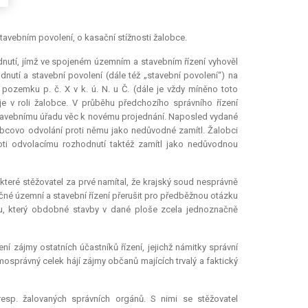
í a stavebním povolení, o kasační stížnosti žalobce.
odnutí, jímž ve spojeném územním a stavebním řízení vyhověl
dnutí a stavební povolení (dále též „stavební povolení“) na
pozemku p. č. X v k. ú. N. u Č. (dále je vždy míněno toto
je v roli žalobce. V průběhu předchozího správního řízení
 stavebnímu úřadu věc k novému projednání. Naposled vydané
obcovo odvolání proti němu jako nedůvodné zamítl. Žalobci
oti odvolacímu rozhodnutí taktéž zamítl jako nedůvodnou
které stěžovatel za prvé namítal, že krajský soud nesprávně
né územní a stavební řízení přerušit pro předběžnou otázku
nu, který obdobné stavby v dané ploše zcela jednoznačně
ní zájmy ostatních účastníků řízení, jejichž námitky správní
správný celek hájí zájmy občanů majících trvalý a faktický
resp. žalovaných správních orgánů. S nimi se stěžovatel