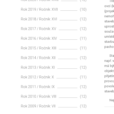
Tře
ovcí (
Rok 2019 / Ročník: XVII
(10)
(proje
nemohl
Rok 2018 / Ročník: XVI
(12)
staveb
uprost
Rok 2017 / Ročník: XV
(12)
součas
umístě
Rok 2016 / Ročník: XIV
(11)
stavbu
pachov
Rok 2015 / Ročník: XIII
(11)
Sta
Rok 2014 / Ročník: XII
(12)
např. 
má být
Rok 2013 / Ročník: XI
(12)
objekt
přijet
Rok 2012 / Ročník: X
(11)
provoz
povole
Rok 2011 / Ročník: IX
(12)
staveb
Rok 2010 / Ročník: VIII
(12)
Nej
Rok 2009 / Ročník: VII
(12)