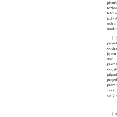
přeruš
rozhod
totiž 
judika
ochrán
spolup
[17
projed
odstra
jejímu
státu 
právně
dodate
přípa
projed
práva 
zásady
senát 
[18