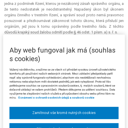
jedna z podmínek řízení, kterou je nezákonný zásah správního orgánu, a
že tento nedostatek je neodstranitelný. Napadený úkon byl úkonem
orgánu činného v trestním řízení, a správní soud proto nemá pravomoc
posuzovat a přezkoumávat zákonnost tohoto úkonu, která přísluší jen
orgánům, jež jsou k tomu oprávněny podle trestního řádu. Z těchto
důvodů krajský soud žalobu odmítl podle § 46 odst. 1 písm. a) s. ř. s.
Žalobci (stěžovatelé) proti usnesení krajského soudu brojili kasační
stížností, v níž odmítli závěry krajského soudu pro rozpor s charakterem
Aby web fungoval jak má (souhlas
a smyslem právní úpravy žaloby na ochranu před nezákonným zásahem
s cookies)
správního orgánu. Především namítli, že při posuzování toho, zda věc
patří do pravomoci soudu, krajský soud nevzal v úvahu, že podle § 2 s. ř.
Vážený návštěvníku, snažíme se ze všech sil přinášet vysokou úroveň uživatelského
s. správní soudy také „rozhodují v dalších věcech, v nichž tak stanoví
komfortu při používání našich webových stránek. Mezi základní předpoklady patří
tento zákon“, a že soudní řád správní v ustanovení § 83 výslovně
např. aby správně fungovalo vyhledávání, abychom vás neobtěžovali nevhodnou
reklamou nebo abychom měli dostatek podnětů, jak web vylepšovat. Proto od Vás
připouští žalobu proti zásahu „ozbrojených sil, veřejného ozbrojeného
potřebujeme souhlas se zpracováním souborů cookies, tj. malých souborů, které se
sboru, ozbrojeného bezpečnostního sboru nebo jiného obdobného
dočasně ukládají ve vašem prohlížeči. Předem děkujeme za udělení souhlasu. Data
sboru, který není správním orgánem“. Bylo by tak možno si představit, že
využijeme ke zlepšování našich služeb a přizpůsobení obsahu webu přímo Vám na
míru.
Oznámení o ochraně osobních údajů a souborů cookie
žaloba bude odmítnuta podle § 46 odst. 1 písm. d) s. ř. s. s poukazem
na ustanovení § 85 s. ř. s. [nikoli tedy podle § 46 odst. 1 písm. a) s. ř. s.],
ale ani s takovým odmítnutím by nemohli souhlasit. Podle § 65 odst. 2
Zamítnout vše kromě nutných cookies
trestního řádu je totiž státní zástupce povinen pouze přezkoumat
závažnost samotných důvodů odepření práva nahlížet do spisů, činit si z
nich výpisky a poznámky, není však povinen (pouze oprávněn) zjednat