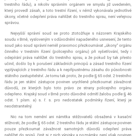
trestního řádu), a nikoliv správním orgánem ve smyslu již uvedeném,
který provedl zásah, a toto trestní řízení, v němž vykonávala jednotlivé
úkony, včetně odepření práva nahlížet do trestního spisu, není veřejnou
správou.
Nejvyšší správní soud se proto ztotožňuje s názorem Krajského
soudu v Brně, vysloveným v odůvodnění napadeného usnesení, že tento
soud jako soud správní neměl pravomoc přezkoumávat „úkony“ orgánu
činného v trestním řízení (policejního orgánu) při vyšetřování, tedy i
odepírání práva nahlížet do trestního spisu, a že pokud by tak přesto
učinil, došlo by k porušení základních principů a zásad trestního řízení
vyplývajících z trestního řádu a k nepřípustnému zásahu do působnosti
státního zastupitelství. Je tomu tak proto, že podle § 65 odst. 2 trestního
řádu je jen státní zástupce povinen urychleně přezkoumat závažnost
důvodů, ze kterých bylo toto právo ze strany policejního orgánu
odepřeno. Krajský soud v Brně proto důvodně odmítl žalobu podle § 46
odst. 1 písm. a) s. ř. s. pro nedostatek podmínky řízení, který je
neodstranitelný.
Nic na tom nemění ani námitka stěžovatelů obsažená v kasační
stížnosti, že podle § 65 odst. 2 trestního řádu je státní zástupce povinen
pouze přezkoumat závažnost samotných důvodů odepření práva
nahlížet do spisů, činit si z nich výpisky a poznámky, není však povinen