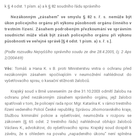
k § 4 odst. 1 písm. a) a k § 82 soudního řádu správního
Nezákonným „zásahem“ ve smyslu § 82 s. ř. s. nemůže být
úkon policejního orgánu při výkonu působnosti orgánu činného v
trestním řízení. Zásahem podrobeným přezkoumání ve správním
soudnictví může však být zásah policejního orgánu při výkonu
působnosti ve veřejné správě [§ 4 odst. 1 písm. a) s. ř. s.].
(Podle rozsudku Nejvyššího správního soudu ze dne 28.4.2005, čj. 2 Aps
2/2004-69)
Věc:
Tomáš a Hana K. v B. proti Ministerstvu vnitra o ochranu před
nezákonným zásahem spočívajícím v neumožnění nahlédnout do
vyšetřovacího spisu, o kasační stížnosti žalobců.
Krajský soud v Brně usnesením ze dne 31.10.2003 odmítl žalobu na
ochranu před nezákonným zásahem správního orgánu, jejž žalobci
spatřovali v tom, že policejní rada npor. Mgr. Katarína K. v rámci trestního
řízení vedeného Policií České republiky, Správou Jihomoravského kraje,
Službou kriminální policie a vyšetřování, neumožnila v rozporu se
zákonem (§ 65 odst. 2 trestního řádu) nahlédnout obhájci žalobců
Václavu K., advokátovi, do vyšetřovacího spisu. Krajský soud dospěl k
závěru, že s ohledem na povahu „napadeného úkonu“ není splněna