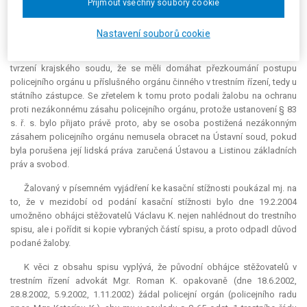
Přijmout všechny soubory cookie
nápravu, např. postupem dle § 174 odst. 2 trestního řádu. V tomto
případě dokonce státní zástupce nesplnil svou zákonnou povinnost a
Nastavení souborů cookie
závažnost důvodů do podání žaloby (tedy po dobu více než 40 dnů)
nijak nepřezkoumal. Za tohoto stavu proto musí stěžovatelé odmítnout
tvrzení krajského soudu, že se měli domáhat přezkoumání postupu
policejního orgánu u příslušného orgánu činného v trestním řízení, tedy u
státního zástupce. Se zřetelem k tomu proto podali žalobu na ochranu
proti nezákonnému zásahu policejního orgánu, protože ustanovení § 83
s. ř. s. bylo přijato právě proto, aby se osoba postižená nezákonným
zásahem policejního orgánu nemusela obracet na Ústavní soud, pokud
byla porušena její lidská práva zaručená Ústavou a Listinou základních
práv a svobod.
Žalovaný v písemném vyjádření ke kasační stížnosti poukázal mj. na
to, že v mezidobí od podání kasační stížnosti bylo dne 19.2.2004
umožněno obhájci stěžovatelů Václavu K. nejen nahlédnout do trestního
spisu, ale i pořídit si kopie vybraných částí spisu, a proto odpadl důvod
podané žaloby.
K věci z obsahu spisu vyplývá, že původní obhájce stěžovatelů v
trestním řízení advokát Mgr. Roman K. opakovaně (dne 18.6.2002,
28.8.2002, 5.9.2002, 1.11.2002) žádal policejní orgán (policejního radu