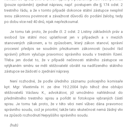
(pouze oprávněn) zjednat nápravu, např. postupem dle § 174 odst. 2
trestního řádu, a že v tomto případě dokonce státní zástupce nesplnil
svou zákonnou povinnost a závažnost důvodů do podání žaloby, tedy
po dobu více než 40 dnů, nijak nepřezkoumal.
Je tomu tak proto, že podle čl. 2 odst. 2 Listiny základních práv a
svobod lze státní moc uplatňovat jen v případech a v mezích
stanovených zákonem, a to způsobem, který zákon stanoví; správní
procesní předpis se soudním přezkumem zákonnosti (soudní řád
správní) přitom vylučuje pravomoc správního soudu v trestním řízení.
Třeba jen dodat to, že v případě nečinnosti státního zástupce ve
vytýkaném směru se měli stěžovatelé obrátit na nadřízeného státního
zástupce se žádostí o zjednání nápravy.
Není rozhodné, že podle úředního záznamu policejního komisaře
kpt. Mgr. Vlastimila H. ze dne 19.2.2004 bylo téhož dne obhájci
stěžovatelů Václavu K., advokátovi, již umožněno nahlédnout do
předmětného trestního spisu a pořídit si fotokopie vybraných částí
spisu. Je tomu tak proto, že v této věci není vůbec dána pravomoc
správního soudu, což je prioritní, takže tato skutečnost nemá žádný vliv
na způsob rozhodnutí Nejvyššího správního soudu.
(hub)