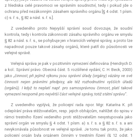
z hlediska celé pravomoci ve správním soudnictví, tedy i pokud jde o
ochranu před nezákonným zásahem správního orgánu [§ 4 odst. 1 písm.
c) s. ř. s., § 82 a násl. s. ř. s.].
Z uvedeného proto Nejvyšší správní soud dovozuje, že soudní
kontrola, tedy i kontrola zákonnosti zásahu správního orgánu ve smyslu
§ 82 a násl. s. ř. s., se pohybuje jen v hranicích veřejné správy, a proto lze
napadnout pouze takové zásahy orgánů, které patří do působnosti ve
veřejné správě.
Veřejná správa je pak v pozitivním vymezení definována (Hendrych D.
a kol.: Správní právo. Obecná část. 5. rozšířené vydání, C. H. Beck, 2003)
jako
„činnost, při jejímž výkonu jsou správní úřady (orgány) vázány ve své
činnosti nejen právními předpisy, ale též rozhodnutími vyšších úřadů
(orgánů). I když to neplatí např. pro samosprávnou činnost, platí takové
vymezení nesporně pro největší část veřejné správy, totiž státní správu“
.
Z uvedeného vyplývá, že policejní rada npor. Mgr. Katarína K. při
odepírání práva stěžovatelům, resp. jejich obhájcům, nahlížet do spisu v
rámci trestního řízení vedeného proti stěžovatelům nevystupovala jako
správní orgán ve smyslu § 4 odst. 1 písm. a) s. ř. s. a § 82 s. ř. s. a ani
nevykonávala působnost ve veřejné správě. Je tomu tak proto, že jako
policejní orgán byla orgánem činným v trestním řízení (§ 12 odst. 1