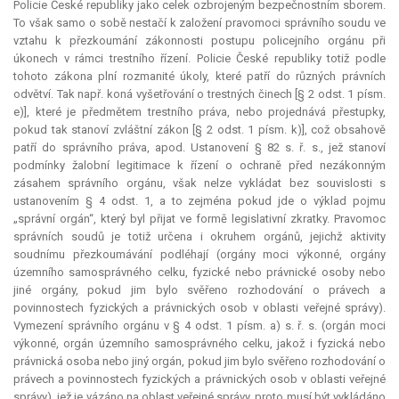
Policie České republiky jako celek ozbrojeným bezpečnostním sborem.
To však samo o sobě nestačí k založení pravomoci správního soudu ve
vztahu k přezkoumání zákonnosti postupu policejního orgánu při
úkonech v rámci trestního řízení. Policie České republiky totiž podle
tohoto zákona plní rozmanité úkoly, které patří do různých právních
odvětví. Tak např. koná vyšetřování o trestných činech [§ 2 odst. 1 písm.
e)], které je předmětem trestního práva, nebo projednává přestupky,
pokud tak stanoví zvláštní zákon [§ 2 odst. 1 písm. k)], což obsahově
patří do správního práva, apod. Ustanovení § 82 s. ř. s., jež stanoví
podmínky žalobní legitimace k řízení o ochraně před nezákonným
zásahem správního orgánu, však nelze vykládat bez souvislosti s
ustanovením § 4 odst. 1, a to zejména pokud jde o výklad pojmu
„správní orgán“, který byl přijat ve formě legislativní zkratky. Pravomoc
správních soudů je totiž určena i okruhem orgánů, jejichž aktivity
soudnímu přezkoumávání podléhají (orgány moci výkonné, orgány
územního samosprávného celku, fyzické nebo právnické osoby nebo
jiné orgány, pokud jim bylo svěřeno rozhodování o právech a
povinnostech fyzických a právnických osob v oblasti veřejné správy).
Vymezení správního orgánu v § 4 odst. 1 písm. a) s. ř. s. (orgán moci
výkonné, orgán územního samosprávného celku, jakož i fyzická nebo
právnická osoba nebo jiný orgán, pokud jim bylo svěřeno rozhodování o
právech a povinnostech fyzických a právnických osob v oblasti veřejné
správy), jež je vázáno na oblast veřejné správy, proto musí být vykládáno