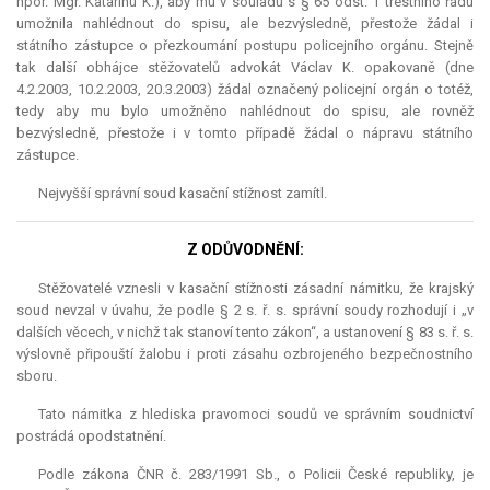
npor. Mgr. Katarínu K.), aby mu v souladu s § 65 odst. 1 trestního řádu
umožnila nahlédnout do spisu, ale bezvýsledně, přestože žádal i
státního zástupce o přezkoumání postupu policejního orgánu. Stejně
tak další obhájce stěžovatelů advokát Václav K. opakovaně (dne
4.2.2003, 10.2.2003, 20.3.2003) žádal označený policejní orgán o totéž,
tedy aby mu bylo umožněno nahlédnout do spisu, ale rovněž
bezvýsledně, přestože i v tomto případě žádal o nápravu státního
zástupce.
Nejvyšší správní soud kasační stížnost zamítl.
Z ODŮVODNĚNÍ:
Stěžovatelé vznesli v kasační stížnosti zásadní námitku, že krajský
soud nevzal v úvahu, že podle § 2 s. ř. s. správní soudy rozhodují i „v
dalších věcech, v nichž tak stanoví tento zákon“, a ustanovení § 83 s. ř. s.
výslovně připouští žalobu i proti zásahu ozbrojeného bezpečnostního
sboru.
Tato námitka z hlediska pravomoci soudů ve správním soudnictví
postrádá opodstatnění.
Podle zákona ČNR č. 283/1991 Sb., o Policii České republiky, je