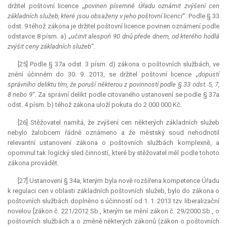
držitel poštovní licence „
povinen písemně Úřadu oznámit zvýšení cen
základních služeb, které jsou obsaženy v jeho poštovní licenci
“. Podle § 33
odst. 9 téhož zákona je držitel poštovní licence povinen oznámení podle
odstavce 8 písm. a) „
učinit alespoň 90 dnů přede dnem, od kterého hodlá
zvýšit ceny základních služeb
“.
[25] Podle § 37a odst. 3 písm. d) zákona o poštovních službách, ve
znění účinném do 30. 9. 2013, se držitel poštovní licence „
dopustí
správního deliktu tím, že poruší některou z povinností podle § 33 odst. 5, 7,
8 nebo 9
“. Za správní delikt podle citovaného ustanovení se podle § 37a
odst. 4 písm. b) téhož zákona uloží pokuta do 2 000 000 Kč.
[26] Stěžovatel namítá, že zvýšení cen některých základních služeb
nebylo žalobcem řádně oznámeno a že městský soud nehodnotil
relevantní
ustanovení zákona o poštovních službách komplexně, a
opominul tak logický sled činností, které by stěžovatel měl podle tohoto
zákona provádět.
[27] Ustanovení § 34a, kterým byla nově rozšířena
kompetence
Úřadu
k regulaci cen v oblasti základních poštovních služeb, bylo do zákona o
poštovních službách doplněno s účinností od 1. 1. 2013 tzv. liberalizační
novelou [zákon č. 221/2012 Sb., kterým se mění zákon č. 29/2000 Sb., o
poštovních službách a o změně některých zákonů (zákon o poštovních