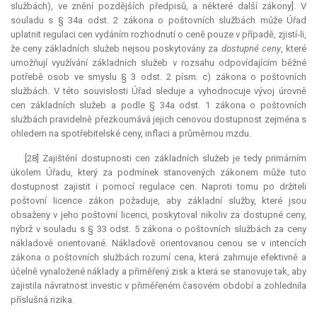
službách), ve znění pozdějších předpisů, a některé další zákony]. V
souladu s § 34a odst. 2 zákona o poštovních službách může Úřad
uplatnit regulaci cen vydáním rozhodnutí o ceně pouze v případě, zjistí-li,
že ceny základních služeb nejsou poskytovány za
dostupné ceny
, které
umožňují využívání základních služeb v rozsahu odpovídajícím běžné
potřebě osob ve smyslu § 3 odst. 2 písm. c) zákona o poštovních
službách. V této souvislosti Úřad sleduje a vyhodnocuje vývoj úrovně
cen základních služeb a podle § 34a odst. 1 zákona o poštovních
službách pravidelně přezkoumává jejich cenovou dostupnost zejména s
ohledem na spotřebitelské ceny, inflaci a průměrnou mzdu.
[28] Zajištění dostupnosti cen základních služeb je tedy primárním
úkolem Úřadu, který za podmínek stanovených zákonem může tuto
dostupnost zajistit i pomocí regulace cen. Naproti tomu po držiteli
poštovní licence zákon požaduje, aby základní služby, které jsou
obsaženy v jeho poštovní licenci, poskytoval nikoliv za dostupné ceny,
nýbrž v souladu s § 33 odst. 5 zákona o poštovních službách za ceny
nákladově orientované. Nákladově orientovanou cenou se v intencích
zákona o poštovních službách rozumí cena, která zahrnuje efektivně a
účelně vynaložené náklady a přiměřený zisk a která se stanovuje tak, aby
zajistila návratnost investic v přiměřeném časovém období a zohlednila
příslušná rizika.