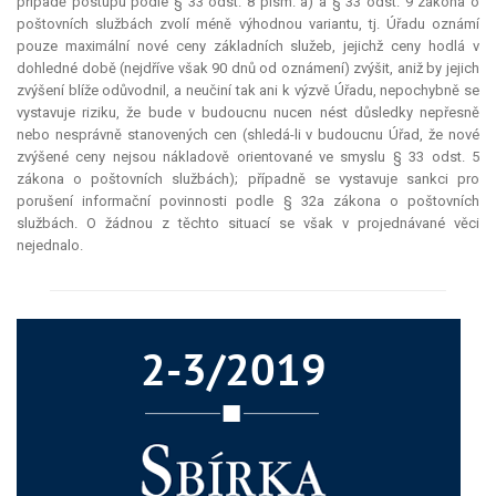
případě postupu podle § 33 odst. 8 písm. a) a § 33 odst. 9 zákona o
poštovních službách zvolí méně výhodnou variantu, tj. Úřadu oznámí
pouze maximální nové ceny základních služeb, jejichž ceny hodlá v
dohledné době (nejdříve však 90 dnů od oznámení) zvýšit, aniž by jejich
zvýšení blíže odůvodnil, a neučiní tak ani k výzvě Úřadu, nepochybně se
vystavuje riziku, že bude v budoucnu nucen nést důsledky nepřesně
nebo nesprávně stanovených cen (shledá-li v budoucnu Úřad, že nové
zvýšené ceny nejsou nákladově orientované ve smyslu § 33 odst. 5
zákona o poštovních službách); případně se vystavuje sankci pro
porušení informační povinnosti podle § 32a zákona o poštovních
službách. O žádnou z těchto situací se však v projednávané věci
nejednalo.