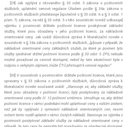
[29] Jak vyplývá z citovaného § 33 odst. 5 zákona o poštovních
službách, uplatnění cenové regulace Úřadem podle § 34a zákona o
poštovních službách představuje [společně s § 33 odst. 6 a § 3 odst. 1
písm. f) zákona, na něž § 33 odst. 5 v této souvislosti rovněž odkazuje]
výjimku z povinnosti držitele poštovní licence poskytovat základní
služby, které jsou obsaženy v jeho poštovní licenci, za nákladově
orientované ceny. Jak uvádí důvodová zpráva k liberalizační novele v
souvislosti s § 34a zákona o poštovních službách, „[p]
ouze v případě, že
nákladově orientované ceny základních služeb, za které je povinen tyto
služby sjednávat držitel poštovní licence podle § 33 odst. 5 ZPS, nebude
možné považovat za cenově dostupné, neboť by tato skutečnost byla v
rozporu s veřejným zájmem, může ČTÚ přistoupit k cenové regulaci
“
.
[30] V souvislosti s povinnostmi držitele poštovní licence, které jsou
upraveny v § 33 zákona o poštovních službách, důvodová zpráva k
liberalizační novele současně uvádí: „
Stanovuje se, aby základní služby,
které jsou obsaženy v poštovní licenci, byly poskytovány za nákladově
orientované ceny podle čl. 12 poštovní směrnice. Umožňuje se, aby držitel
poštovní licence v rámci podnikání mohl uplatňovat ceny s nižším ziskem,
než jak by vyplývalo z vymezení nákladově orientovaných cen, nesmí
ovšem tento rozdíl uplatnit v rámci čistých nákladů. Stanovuje se výjimka z
povinnosti poskytovat základní služby za nákladově orientované ceny v
případě, že tyto ceny by nemohly být považovány za všeobecně dostupné,