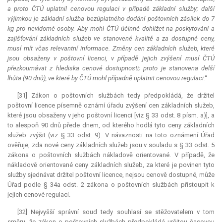
a proto ČTÚ uplatnil cenovou regulaci v případě základní služby; další
výjimkou je základní služba bezúplatného dodání poštovních zásilek do 7
kg pro nevidomé osoby. Aby mohl ČTÚ účinně dohlížet na poskytování a
zajišťování základních služeb ve stanovené kvalitě a za dostupné ceny,
musí mít včas
relevantní
informace. Změny cen základních služeb, které
jsou obsaženy v poštovní licenci, v případě jejich zvýšení musí ČTÚ
přezkoumávat z hlediska cenové dostupnosti; proto je stanovena delší
lhůta (90 dnů), ve které by ČTÚ mohl případně uplatnit cenovou regulaci
.“
[31] Zákon o poštovních službách tedy předpokládá, že držitel
poštovní licence písemně oznámí úřadu zvýšení cen základních služeb,
které jsou obsaženy v jeho poštovní licenci [viz § 33 odst. 8 písm. a)], a
to alespoň 90 dnů přede dnem, od kterého hodlá tyto ceny základních
služeb zvýšit (viz § 33 odst. 9). V návaznosti na toto oznámení Úřad
ověřuje, zda nové ceny základních služeb jsou v souladu s § 33 odst. 5
zákona o poštovních službách nákladově orientované. V případě, že
nákladově orientované ceny základních služeb, za které je povinen tyto
služby sjednávat držitel poštovní licence, nejsou cenově dostupné, může
Úřad podle § 34a odst. 2 zákona o poštovních službách přistoupit k
jejich cenové regulaci.
[32] Nejvyšší správní soud tedy souhlasí se stěžovatelem v tom
směru, že zákon o poštovních službách předpokládá určitou časovou