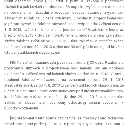
učinit oznámení podle § 33 odst. 8 písm. a) zákona o poštovních
službách a pak kdykoli v budoucnu přistoupit ke zvýšení cen s odkazem
na toto oznámení. Zásadní je posouzení časové návaznosti zvýšení cen
základních služeb na učiněné oznámení. Z okolností projednávané věci
je přitom zjevné, že žalobce původně sice předpokládal zvýšení cen od
1. 5. 2013, avšak i s ohledem na jednání se stěžovatelem v lednu až
březnu roku 2013 k dodržení tohoto termínu nedošlo a ceny základních
služeb žalobce zvýšil až od 1. 8. 2013. Učinil tak však v intencích svého
oznámení ze dne 29. 1. 2013 a více než 90 dnů přede dnem, od kterého
tyto ceny základních služeb zvýšil.
[45] Na splnění oznamovací povinnosti podle § 33 odst. 9 zákona o
poštovních službách v projednávané věci nemělo vliv ani doplnění
oznámení o zvýšení cen základních služeb ze dne 25. 6. 2013. V tomto
doplnění žalobce v návaznosti na oznámení ze dne 29. 1. 2013
stěžovateli sdělil, že od 1. 8. 2013 zvýší ceny základních služeb s tím, že
u části z nich budou nové ceny stanoveny pod úrovní maximálních cen,
které žalobce stěžovateli oznámil již dne 29. 1. 2013, a u ostatních
základních služeb tyto nové ceny odpovídají cenám uvedeným v
původním oznámení.
[46] Stěžovatel v této souvislosti namítá, že městský soud redukoval
smysl povinnosti podle § 33 odst. 8 písm. a) a § 33 odst. 9 zákona o