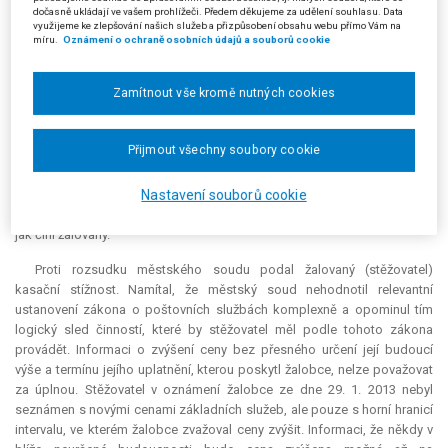
dočasně ukládají ve vašem prohlížeči. Předem děkujeme za udělení souhlasu. Data
novými s tím, že žalobce pak ponese důsledky nepřesně uvedených cen.
využijeme ke zlepšování našich služeb a přizpůsobení obsahu webu přímo Vám na
míru.
Oznámení o ochraně osobních údajů a souborů cookie
Oznámení podle § 33 odst. 8 zákona o poštovních službách
představuje podle městského soudu určitou pomoc pro držitele
Zamítnout vše kromě nutných cookies
poštovní licence, která mu umožňuje dopředu zjistit, zda bude žalovaný
posuzovat jím navýšené ceny jako ceny nákladově orientované, a
vyhnout se tak případnému porušení povinnosti podle § 33 odst. 5
Přijmout všechny soubory cookie
zákona o poštovních službách. Pokud žalobce oznámí určité navýšení
cen, avšak nakonec se rozhodne ceny navýšit v menším rozsahu, dodrží
Nastavení souborů cookie
předmětnou oznamovací povinnost. Pokud držitel poštovní licence zvolí
takový, pro něho méně výhodný, postup, nelze ho nutit k postupu jinému,
jak činí žalovaný.
Proti rozsudku městského soudu podal žalovaný (stěžovatel)
kasační stížnost. Namítal, že městský soud nehodnotil
relevantní
ustanovení zákona o poštovních službách komplexně a opominul tím
logický sled činností, které by stěžovatel měl podle tohoto zákona
provádět. Informaci o zvýšení ceny bez přesného určení její budoucí
výše a termínu jejího uplatnění, kterou poskytl žalobce, nelze považovat
za úplnou. Stěžovatel v oznámení žalobce ze dne 29. 1. 2013 nebyl
seznámen s novými cenami základních služeb, ale pouze s horní hranicí
intervalu, ve kterém žalobce zvažoval ceny zvýšit. Informaci, že někdy v