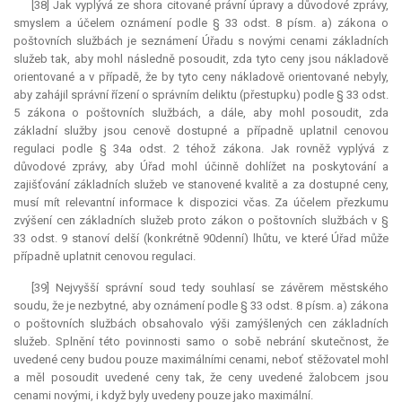
[38] Jak vyplývá ze shora citované právní úpravy a důvodové zprávy,
smyslem a účelem oznámení podle § 33 odst. 8 písm. a) zákona o
poštovních službách je seznámení Úřadu s novými cenami základních
služeb tak, aby mohl následně posoudit, zda tyto ceny jsou nákladově
orientované a v případě, že by tyto ceny nákladově orientované nebyly,
aby zahájil správní řízení o správním deliktu (přestupku) podle § 33 odst.
5 zákona o poštovních službách, a dále, aby mohl posoudit, zda
základní služby jsou cenově dostupné a případně uplatnil cenovou
regulaci podle § 34a odst. 2 téhož zákona. Jak rovněž vyplývá z
důvodové zprávy, aby Úřad mohl účinně dohlížet na poskytování a
zajišťování základních služeb ve stanovené kvalitě a za dostupné ceny,
musí mít
relevantní
informace k dispozici včas. Za účelem přezkumu
zvýšení cen základních služeb proto zákon o poštovních službách v §
33 odst. 9 stanoví delší (konkrétně 90denní) lhůtu, ve které Úřad může
případně uplatnit cenovou regulaci.
[39] Nejvyšší správní soud tedy souhlasí se závěrem městského
soudu, že je nezbytné, aby oznámení podle § 33 odst. 8 písm. a) zákona
o poštovních službách obsahovalo výši zamýšlených cen základních
služeb. Splnění této povinnosti samo o sobě nebrání skutečnost, že
uvedené ceny budou pouze maximálními cenami, neboť stěžovatel mohl
a měl posoudit uvedené ceny tak, že ceny uvedené žalobcem jsou
cenami novými, i když byly uvedeny pouze jako maximální.