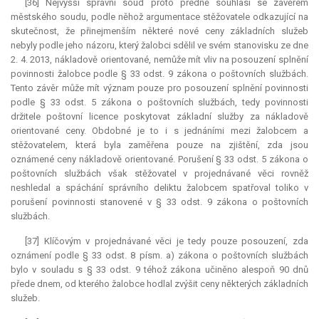
[36] Nejvyšší správní soud proto předně souhlasí se závěrem
městského soudu, podle něhož argumentace stěžovatele odkazující na
skutečnost, že přinejmenším některé nové ceny základních služeb
nebyly podle jeho názoru, který žalobci sdělil ve svém stanovisku ze dne
2. 4. 2013, nákladově orientované, nemůže mít vliv na posouzení splnění
povinnosti žalobce podle § 33 odst. 9 zákona o poštovních službách.
Tento závěr může mít význam pouze pro posouzení splnění povinnosti
podle § 33 odst. 5 zákona o poštovních službách, tedy povinnosti
držitele poštovní licence poskytovat základní služby za nákladově
orientované ceny. Obdobné je to i s jednáními mezi žalobcem a
stěžovatelem, která byla zaměřena pouze na zjištění, zda jsou
oznámené ceny nákladově orientované. Porušení § 33 odst. 5 zákona o
poštovních službách však stěžovatel v projednávané věci rovněž
neshledal a spáchání správního deliktu žalobcem spatřoval toliko v
porušení povinnosti stanovené v § 33 odst. 9 zákona o poštovních
službách.
[37] Klíčovým v projednávané věci je tedy pouze posouzení, zda
oznámení podle § 33 odst. 8 písm. a) zákona o poštovních službách
bylo v souladu s § 33 odst. 9 téhož zákona učiněno alespoň 90 dnů
přede dnem, od kterého žalobce hodlal zvýšit ceny některých základních
služeb.