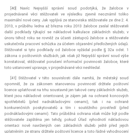
[40] Navíc Nejvyšší správní soud podotýká, že žalobce v
projednávané věci stěžovateli ve výsledku zjevně neoznámil toliko
maximální nové ceny. Jak vyplývá ze stanoviska stěžovatele ze dne 2. 4.
2013, v průběhu ledna až března roku 2013 žalobce zaslal stěžovateli
další podklady týkající se nákladové kalkulace základních služeb; v
únoru téhož roku se rovněž za účasti zástupců žalobce a stěžovatele
uskutečnila pracovní schůzka za účelem objasnění předložených údajů.
Stěžovatel si tyto podklady od žalobce vyžádal podle § 32a odst. 1
zákona o poštovních službách, jak však již Nejvyšší správní soud výše
konstatoval, stěžovatel porušení informační povinnosti žalobce, které
toto ustanovení upravuje, v projednávané věci neshledal.
[41] Stěžovatel v této souvislosti dále namítá, že městský soud
opomněl, že za zákonem stanovenou povinností držitele poštovní
licence uplatňovat na trhu soustavně jen takové ceny základních služeb,
které jsou nákladově orientované, je zájem jak na ochraně koncových
spotřebitelů (před nadnákladovými cenami), tak i na ochraně
konkurenčních poskytovatelů a tím i soutěžního prostředí (před
podnákladovými cenami). Tato průběžná ochrana však může být podle
stěžovatele zajištěna jen tehdy, pokud Úřad vyhodnotí nákladovou
orientaci nově navržených cen základních služeb ještě před jejich
uplatněním ze strany držitele poštovní licence a toto řádné vyhodnocení