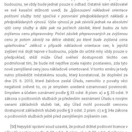
budoucnu, se vždy bude jednat pouze o odhad. Ostatně sám stěžovatel
ve své kasační stížnosti uvedl, že „[p]
osouzení nákladové orientace
poštovní služby totiž spočívá v porovnání předpokládaných nákladů a
předpokládaných výnosů. Výše výnosů je pak závislá jednak na absolutní
výši ceny služby a dále pak na počtech zásilek, které budou za tuto
zvýšenou cenu přepravovány. Počet zásilek přepravovaných za zvýšenou
cenu je potom závislý na délce období, po které bude zvýšená cena
uplatňována
.“ Jelikož v případě nákladové orientace cen, k jejichž
zvýšení má dojít teprve v budoucnu, půjde do určité míry vždy pouze o
předpoklad, stěží může Úřad ověření dostupnosti těchto cen
podmiňovat tím, že bude mít nejdříve zcela najisto postaveno, zda tyto
nové zamýšlené ceny jsou nákladově orientované. V tomto směru je tedy
nutno přisvědčit městskému soudu, který konstatoval, že doplnění ze
dne 25. 6. 2013, které žalobce zaslal Úřadu, nemohlo z povahy věci
negativně ovlivnit to, co je smyslem uvedené oznamovací povinnosti.
Smyslem a účelem oznámení podle § 33 odst. 8 písm. a) a § 33 odst. 9
zákona o poštovních službách je především seznámení Úřadu s novými
cenami základních služeb tak, aby Úřad mohl posoudit cenovou
dostupnost základních služeb podle § 3 odst. 2 písm. c) a § 34a zákona
o poštovních službách ještě před zamýšleným zvýšením cen.
[50] Nejvyšší správní soud uzavírá, že pokud držitel poštovní licence v