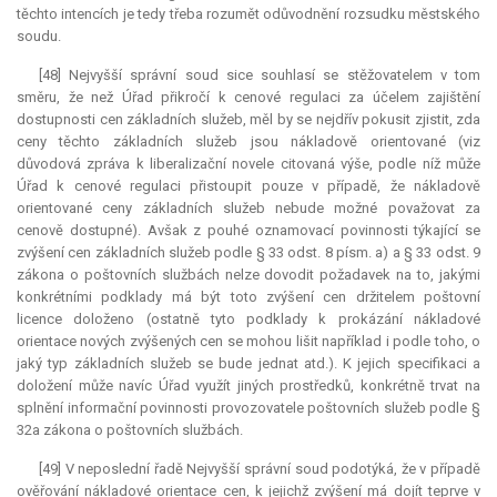
těchto intencích je tedy třeba rozumět odůvodnění rozsudku městského
soudu.
[48] Nejvyšší správní soud sice souhlasí se stěžovatelem v tom
směru, že než Úřad přikročí k cenové regulaci za účelem zajištění
dostupnosti cen základních služeb, měl by se nejdřív pokusit zjistit, zda
ceny těchto základních služeb jsou nákladově orientované (viz
důvodová zpráva k liberalizační novele citovaná výše, podle níž může
Úřad k cenové regulaci přistoupit pouze v případě, že nákladově
orientované ceny základních služeb nebude možné považovat za
cenově dostupné). Avšak z pouhé oznamovací povinnosti týkající se
zvýšení cen základních služeb podle § 33 odst. 8 písm. a) a § 33 odst. 9
zákona o poštovních službách nelze dovodit požadavek na to, jakými
konkrétními podklady má být toto zvýšení cen držitelem poštovní
licence doloženo (ostatně tyto podklady k prokázání nákladové
orientace nových zvýšených cen se mohou lišit například i podle toho, o
jaký typ základních služeb se bude jednat atd.). K jejich specifikaci a
doložení může navíc Úřad využít jiných prostředků, konkrétně trvat na
splnění informační povinnosti provozovatele poštovních služeb podle §
32a zákona o poštovních službách.
[49] V neposlední řadě Nejvyšší správní soud podotýká, že v případě
ověřování nákladové orientace cen, k jejichž zvýšení má dojít teprve v