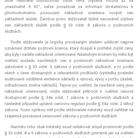
blíže neurčené budoucnosti bude cena zvýšena možná až na
„
maximálně X Kč
“, nelze považovat za informaci dostatečnou k
plnohodnotnému posouzení nákladové orientace nových cen
základních služeb. Žalobce proto stěžovateli řádně neoznámil zvýšení
cen základních služeb podle § 33 odst. 8 zákona o poštovních
službách.
Podle stěžovatele je logicky provázaným sledem událostí nejprve
oznámení držitele poštovní licence, který dospěl k potřebě zvýšit ceny,
aby byly i nadále nákladově orientované. Následným krokem by mělo být
ověření souladu navržených cen s povinností nákladové orientace
zakotvené v § 33 odst. 5 zákona o poštovních službách, a to podle
všech v čase dostupných a relevantních podkladů (výsledky poslední
auditované oddělené evidence nákladů a výnosů, vývoj v počtu zásilek,
odhadovaná změna nákladů). Teprve po ověření, že navržené ceny jsou
nákladově orientované, může stěžovatel přikročit k ověření cenové
dostupnosti podle § 34a odst. 1 zákona o poštovních službách a
následně případně uplatnit cenovou regulaci podle § 34a odst. 2 téhož
zákona. Touto optikou měl podle stěžovatele městský soud nahlížet na
vzájemně provázaná ustanovení zákona o poštovních službách.
Namísto toho však městský soud redukoval smysl povinnosti podle
§ 33 odst. 8 a 9 zákona o poštovních službách primárně jen na ověření