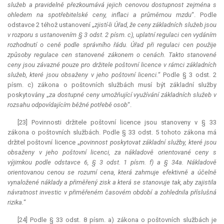
služeb a pravidelně přezkoumává jejich cenovou dostupnost zejména s
ohledem na spotřebitelské ceny, inflaci a průměrnou mzdu
“. Podle
odstavce 2 téhož ustanovení „
zjistí-li Úřad, že ceny základních služeb jsou
v rozporu s ustanovením § 3 odst. 2 písm. c), uplatní regulaci cen vydáním
rozhodnutí o ceně podle správního řádu. Úřad při regulaci cen použije
způsoby regulace cen stanovené zákonem o cenách. Takto stanovené
ceny jsou závazné pouze pro držitele poštovní licence v rámci základních
služeb, které jsou obsaženy v jeho poštovní licenci.
“ Podle § 3 odst. 2
písm. c) zákona o poštovních službách musí být základní služby
poskytovány „
za dostupné ceny umožňující využívání základních služeb v
rozsahu odpovídajícím běžné potřebě osob
“.
[23] Povinnosti držitele poštovní licence jsou stanoveny v § 33
zákona o poštovních službách. Podle § 33 odst. 5 tohoto zákona má
držitel poštovní licence „
povinnost poskytovat základní služby, které jsou
obsaženy v jeho poštovní licenci, za nákladově orientované ceny s
výjimkou podle odstavce 6, § 3 odst. 1 písm. f) a § 34a. Nákladově
orientovanou cenou se rozumí cena, která zahrnuje efektivně a účelně
vynaložené náklady a přiměřený zisk a která se stanovuje tak, aby zajistila
návratnost investic v přiměřeném časovém období a zohlednila příslušná
rizika.
“
[24] Podle § 33 odst. 8 písm. a) zákona o poštovních službách je