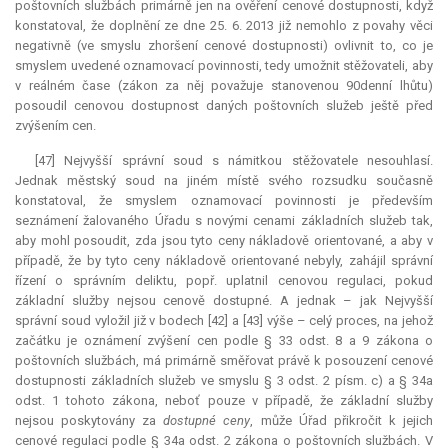
poštovních službách primárně jen na ověření cenové dostupnosti, když
konstatoval, že doplnění ze dne 25. 6. 2013 již nemohlo z povahy věci
negativně (ve smyslu zhoršení cenové dostupnosti) ovlivnit to, co je
smyslem uvedené oznamovací povinnosti, tedy umožnit stěžovateli, aby
v reálném čase (zákon za něj považuje stanovenou 90denní lhůtu)
posoudil cenovou dostupnost daných poštovních služeb ještě před
zvýšením cen.
[47] Nejvyšší správní soud s námitkou stěžovatele nesouhlasí.
Jednak městský soud na jiném místě svého rozsudku současně
konstatoval, že smyslem oznamovací povinnosti je především
seznámení žalovaného Úřadu s novými cenami základních služeb tak,
aby mohl posoudit, zda jsou tyto ceny nákladově orientované, a aby v
případě, že by tyto ceny nákladově orientované nebyly, zahájil správní
řízení o správním deliktu, popř. uplatnil cenovou regulaci, pokud
základní služby nejsou cenově dostupné. A jednak – jak Nejvyšší
správní soud vyložil již v bodech [42] a [43] výše – celý proces, na jehož
začátku je oznámení zvýšení cen podle § 33 odst. 8 a 9 zákona o
poštovních službách, má primárně směřovat právě k posouzení cenové
dostupnosti základních služeb ve smyslu § 3 odst. 2 písm. c) a § 34a
odst. 1 tohoto zákona, neboť pouze v případě, že základní služby
nejsou poskytovány za
dostupné ceny
, může Úřad přikročit k jejich
cenové regulaci podle § 34a odst. 2 zákona o poštovních službách. V