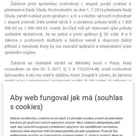
Žalobce proti správnímu rozhodnutí I. stupně podal rozklad k
předsedovi Rady Úřadu. Rozhodnutím ze dne 1. 7. 2014 předseda Rady
Úřadu zamítl rozklad proti výrokům I. a III. a v těchto výrocích rozhodnutí
I. stupně potvrdil. Dále změnil výrok II. a uloženou pokutu snížil z 1 500
000 Kč na 1 000 000 Kč. Uvedl, že Úřad měl při stanovení výše pokuty
zohlednit skutečnost, že se jedná o první aplikaci § 33 odst. 8 a 9
zákona o poštovních službách a žalobce neměl k dispozici žádný
příklad z minulosti, který by mu naznačil aplikační a interpretační praxi
správního orgánu.
Žalobce se následně obrátil na Městský soud v Praze, který
rozsudkem ze dne 30. 5. 2017, čj. 3 A 113/2014-48, zrušil rozhodnutí
žalovaného a věc mu vrátil k dalšímu řízení. Dospěl k závěru, že žalobce
splnil svou oznamovací povinnost podle § 33 odst. 9 zákona o
poštovních službách, tj. oznámil zvýšení cen základních služeb alespoň
90 dnů přede dnem, od kterého hodlal tyto ceny zvýšit. Smyslem a
Aby web fungoval jak má (souhlas
účelem oznámení je především seznámení Úřadu s novými cenami
s cookies)
základních služeb tak, aby mohl posoudit, zda jsou tyto ceny nákladově
orientované a aby v případě, že by tyto ceny nákladově orientované
nebyly, zahájil správní řízení o správním deliktu, popř. uplatnil cenovou
Vážený návštěvníku, snažíme se ze všech sil přinášet vysokou úroveň uživatelského
komfortu při používání našich webových stránek. Mezi základní předpoklady patří
regulaci. Splnění této povinnosti přitom nebránila skutečnost, že
např. aby správně fungovalo vyhledávání, abychom vás neobtěžovali nevhodnou
uvedené ceny byly pouze maximálními cenami, neboť žalovaný mohl a
reklamou nebo abychom měli dostatek podnětů, jak web vylepšovat. Proto od Vás
potřebujeme souhlas se zpracováním souborů cookies, tj. malých souborů, které se
měl posoudit uvedené ceny tak, že ceny uvedené žalobcem jsou cenami