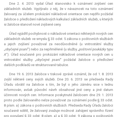
Dne 2. 4. 2013 vydal Úřad stanovisko k oznámení zvýšení cen
základních služeb. Vyplývalo z něj, že v návaznosti na toto oznámení
žalovaný za účelem prokázání nákladové orientace cen nejdřív požádal
žalobce o předložení nákladových kalkulací základních služeb, u kterých
si žalobce stanovil nové zvýšené ceny.
Úřad vyjádřil pochybnost o nákladové orientaci některých nových cen
základních služeb ve smyslu § 33 odst. 5 zákona o poštovních službách
a jejich zvýšení považoval za neodůvodněné (u vnitrostátní služby
„
obyčejné psaní
“) nebo za nepřiměřené (u služby „
poštovní poukázky typu
A
“). Úřad současně pro prokázání nákladové orientace nových cen u
vnitrostátní služby „
obyčejné psaní
“ požádal žalobce o předložení
dalších podkladů ve strukturované tabulce.
Dne 19. 6. 2013 žalobce v tiskové zprávě oznámil, že od 1. 8. 2013
zvýší některé ceny svých služeb. Dne 20. 6. 2013 se předseda Rady
Úřadu obrátil na žalobce s tím, že byl o jeho záměru sice v lednu
informován, avšak původní návrh obsahoval jiné ceny a jiné datum
účinnosti nových cen. Informace poskytnuté žalobcem dne 29. 1. 2013
proto podle žalovaného nelze považovat za oznámení podle § 33 odst.
8 písm. a) zákona o poštovních službách. Předseda Rady Úřadu žalobci
současně sdělil, že žalovaný zvažuje možnost zahájení správního řízení
pro porušení § 33 odst. 8 písm. a) a § 33 odst. 9 zákona o poštovních