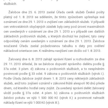
službách.
Žalobce dne 25. 6. 2013 zaslal Úřadu ceník služeb České pošty
platný od 1. 8. 2013 se sdělením, že tímto způsobem upřesňuje své
oznámení ze dne 29. 1. 2013 o zvýšení cen základních služeb. V případě
cen vnitrostátních obyčejných zásilek byly ceny pod úrovní maximálních
cen uvedených v oznámení ze dne 29. 1. 2013 a v případě cen dalších
základních poštovních služeb, u kterých dochází ke zvýšení, tyto ceny
odpovídaly cenám uvedeným v oznámení ze dne 29. 1. 2013. Žalobce
současně Úřadu zaslal požadovanou tabulku s daty pro ověření
nákladové orientace cen. K reálnému navýšení cen došlo od 1. 8. 2013.
Žalovaný dne 6. 8. 2013 zahájil správní řízení a rozhodnutím ze dne
29. 11. 2013 shledal, že se žalobce dopustil správního deliktu podle §
37a odst. 3 písm. d) zákona o poštovních službách, a to nesplněním
povinnosti podle § 33 odst. 9 zákona o poštovních službách (výrok I.).
Podle Úřadu žalobce zvýšil dnem 1. 8. 2013 ceny některých základních
služeb, aniž toto zvýšení oznámil v zákonné lhůtě alespoň 90 dnů přede
dnem, od kterého hodlal ceny zvýšit. Za uvedený správní delikt žalovaný
uložil podle § 37a odst. 4 písm. b) zákona o poštovních službách
žalobci pokutu ve výši 1 500 000 Kč (výrok II.) a povinnost nahradit
náklady řízení ve výši 1 000 Kč (výrok III.).