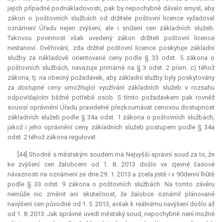
jejich případné podnákladovosti, pak by nepochybně dávalo smysl, aby
zákon o poštovních službách od držitele poštovní licence vyžadoval
oznámení Úřadu nejen zvýšení, ale i snížení cen základních služeb.
Takovou povinnost však uvedený zákon držiteli poštovní licence
nestanoví. Ověřování, zda držitel poštovní licence poskytuje základní
služby za nákladově orientované ceny podle § 33 odst. 5 zákona o
poštovních službách, navazuje primárně na § 3 odst. 2 písm. c) téhož
zákona, tj. na obecný požadavek, aby základní služby byly poskytovány
za
dostupné ceny
umožňující využívání základních služeb v rozsahu
odpovídajícím běžné potřebě osob. S tímto požadavkem pak rovněž
souvisí oprávnění Úřadu pravidelně přezkoumávat cenovou dostupnost
základních služeb podle § 34a odst. 1 zákona o poštovních službách,
jakož i jeho oprávnění ceny základních služeb postupem podle § 34a
odst. 2 téhož zákona regulovat.
[44] Shodně s městským soudem má Nejvyšší správní soud za to, že
ke zvýšení cen žalobcem od 1. 8. 2013 došlo ve zjevné časové
návaznosti na oznámení ze dne 29. 1. 2013 a zcela jistě i v 90denní lhůtě
podle § 33 odst. 9 zákona o poštovních službách. Na tomto závěru
nemůže nic změnit ani skutečnost, že žalobce oznámil plánované
navýšení cen původně od 1. 5. 2013, avšak k reálnému navýšení došlo až
od 1. 8. 2013. Jak správně uvedl městský soud, nepochybně není možné