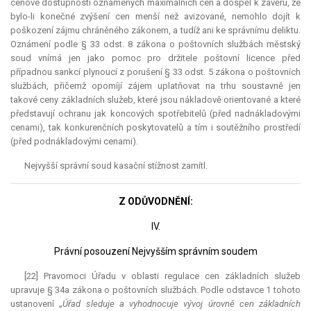
cenové dostupnosti oznámených maximálních cen a dospěl k závěru, že
bylo-li konečné zvýšení cen menší než avizované, nemohlo dojít k
poškození zájmu chráněného zákonem, a tudíž ani ke správnímu deliktu.
Oznámení podle § 33 odst. 8 zákona o poštovních službách městský
soud vnímá jen jako pomoc pro držitele poštovní licence před
případnou sankcí plynoucí z porušení § 33 odst. 5 zákona o poštovních
službách, přičemž opomíjí zájem uplatňovat na trhu soustavně jen
takové ceny základních služeb, které jsou nákladově orientované a které
představují ochranu jak koncových spotřebitelů (před nadnákladovými
cenami), tak konkurenčních poskytovatelů a tím i soutěžního prostředí
(před podnákladovými cenami).
Nejvyšší správní soud kasační stížnost zamítl.
Z ODŮVODNĚNÍ:
IV.
Právní posouzení Nejvyšším správním soudem
[22] Pravomoci Úřadu v oblasti regulace cen základních služeb
upravuje § 34a zákona o poštovních službách. Podle odstavce 1 tohoto
ustanovení „
Úřad sleduje a vyhodnocuje vývoj úrovně cen základních