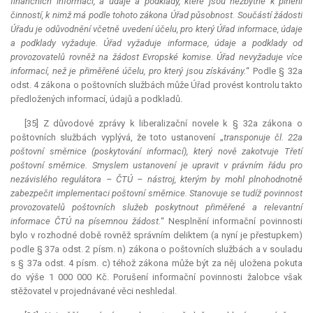
finančních informací, a údaje a podklady, které jsou nezbytné k plnění
činností, k nimž má podle tohoto zákona Úřad působnost. Součástí žádosti
Úřadu je odůvodnění včetně uvedení účelu, pro který Úřad informace, údaje
a podklady vyžaduje. Úřad vyžaduje informace, údaje a podklady od
provozovatelů rovněž na žádost Evropské komise. Úřad nevyžaduje více
informací, než je přiměřené účelu, pro který jsou získávány.
“ Podle § 32a
odst. 4 zákona o poštovních službách může Úřad provést kontrolu takto
předložených informací, údajů a podkladů.
[35] Z důvodové zprávy k liberalizační novele k § 32a zákona o
poštovních službách vyplývá, že toto ustanovení „
transponuje čl. 22a
poštovní směrnice (poskytování informací), který nově zakotvuje Třetí
poštovní směrnice. Smyslem ustanovení je upravit v právním řádu pro
nezávislého regulátora – ČTÚ – nástroj, kterým by mohl plnohodnotně
zabezpečit implementaci poštovní směrnice. Stanovuje se tudíž povinnost
provozovatelů poštovních služeb poskytnout přiměřené a
relevantní
informace ČTÚ na písemnou žádost.
“ Nesplnění informační povinnosti
bylo v rozhodné době rovněž správním deliktem (a nyní je přestupkem)
podle § 37a odst. 2 písm. n) zákona o poštovních službách a v souladu
s § 37a odst. 4 písm. c) téhož zákona může být za něj uložena pokuta
do výše 1 000 000 Kč. Porušení informační povinnosti žalobce však
stěžovatel v projednávané věci neshledal.