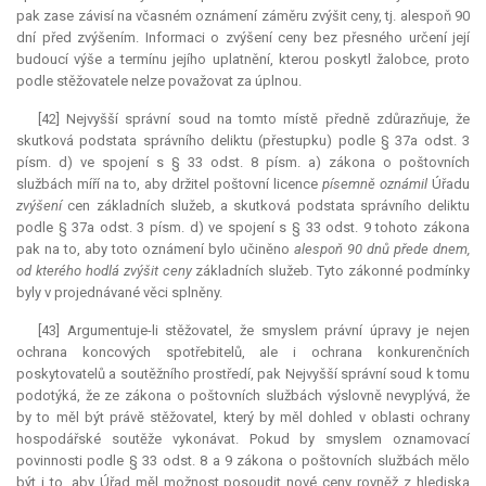
pak zase závisí na včasném oznámení záměru zvýšit ceny, tj. alespoň 90
dní před zvýšením. Informaci o zvýšení ceny bez přesného určení její
budoucí výše a termínu jejího uplatnění, kterou poskytl žalobce, proto
podle stěžovatele nelze považovat za úplnou.
[42] Nejvyšší správní soud na tomto místě předně zdůrazňuje, že
skutková podstata správního deliktu (přestupku) podle § 37a odst. 3
písm. d) ve spojení s § 33 odst. 8 písm. a) zákona o poštovních
službách míří na to, aby držitel poštovní licence
písemně oznámil
Úřadu
zvýšení
cen základních služeb, a skutková podstata správního deliktu
podle § 37a odst. 3 písm. d) ve spojení s § 33 odst. 9 tohoto zákona
pak na to, aby toto oznámení bylo učiněno
alespoň 90 dnů přede dnem,
od kterého hodlá zvýšit ceny
základních služeb. Tyto zákonné podmínky
byly v projednávané věci splněny.
[43] Argumentuje-li stěžovatel, že smyslem právní úpravy je nejen
ochrana koncových spotřebitelů, ale i ochrana konkurenčních
poskytovatelů a soutěžního prostředí, pak Nejvyšší správní soud k tomu
podotýká, že ze zákona o poštovních službách výslovně nevyplývá, že
by to měl být právě stěžovatel, který by měl dohled v oblasti ochrany
hospodářské soutěže vykonávat. Pokud by smyslem oznamovací
povinnosti podle § 33 odst. 8 a 9 zákona o poštovních službách mělo
být i to, aby Úřad měl možnost posoudit nové ceny rovněž z hlediska