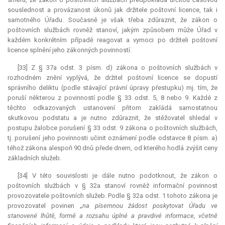
souslednost a provázanost úkonů jak držitele poštovní licence, tak i
samotného Úřadu. Současně je však třeba zdůraznit, že zákon o
poštovních službách rovněž stanoví, jakým způsobem může Úřad v
každém konkrétním případě reagovat a vymoci po držiteli poštovní
licence splnění jeho zákonných povinností.
[33] Z § 37a odst. 3 písm. d) zákona o poštovních službách v
rozhodném znění vyplývá, že držitel poštovní licence se dopustí
správního deliktu (podle stávající právní úpravy přestupku) mj. tím, že
poruší některou z povinností podle § 33 odst. 5, 8 nebo 9. Každé z
těchto odkazovaných ustanovení přitom zakládá samostatnou
skutkovou podstatu a je nutno zdůraznit, že stěžovatel shledal v
postupu žalobce porušení § 33 odst. 9 zákona o poštovních službách,
tj. porušení jeho povinnosti učinit oznámení podle odstavce 8 písm. a)
téhož zákona alespoň 90 dnů přede dnem, od kterého hodlá zvýšit ceny
základních služeb.
[34] V této souvislosti je dále nutno podotknout, že zákon o
poštovních službách v § 32a stanoví rovněž informační povinnost
provozovatele poštovních služeb. Podle § 32a odst. 1 tohoto zákona je
provozovatel povinen „
na písemnou žádost poskytovat Úřadu ve
stanovené lhůtě, formě a rozsahu úplné a pravdivé informace, včetně