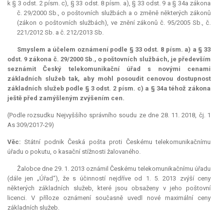
k § 3 odst. 2 písm. c), § 33 odst. 8 písm. a), § 33 odst. 9 a § 34a zákona
č. 29/2000 Sb., o poštovních službách a o změně některých zákonů
(zákon o poštovních službách), ve znění zákonů č. 95/2005 Sb., č.
221/2012 Sb. a č. 212/2013 Sb.
Smyslem a účelem oznámení podle § 33 odst. 8 písm. a) a § 33
odst. 9 zákona č. 29/2000 Sb., o poštovních službách, je především
seznámit Český telekomunikační úřad s novými cenami
základních služeb tak, aby mohl posoudit cenovou dostupnost
základních služeb podle § 3 odst. 2 písm. c) a § 34a téhož zákona
ještě před zamýšleným zvýšením cen.
(Podle rozsudku Nejvyššího správního soudu ze dne 28. 11. 2018, čj. 1
As 309/2017-29)
Věc:
Státní podnik Česká pošta proti Českému telekomunikačnímu
úřadu o pokutu, o kasační stížnosti žalovaného.
Žalobce dne 29. 1. 2013 oznámil Českému telekomunikačnímu úřadu
(dále jen „Úřad“), že s účinností nejdříve od 1. 5. 2013 zvýší ceny
některých základních služeb, které jsou obsaženy v jeho poštovní
licenci. V příloze oznámení současně uvedl nové maximální ceny
základních služeb.