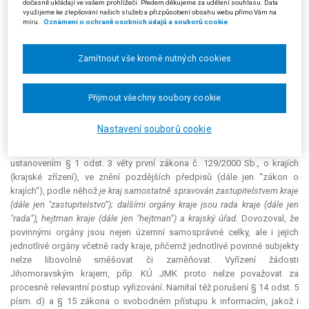
rozhodnutím ze dne 6. 2. 2008, č. j. MV-9396-5/ODK-2008, postup KÚ
dočasně ukládají ve vašem prohlížeči. Předem děkujeme za udělení souhlasu. Data
využijeme ke zlepšování našich služeb a přizpůsobení obsahu webu přímo Vám na
JMK potvrdilo.
míru.
Oznámení o ochraně osobních údajů a souborů cookie
Žalobce napadal postup vyřízení jeho žádosti o poskytnutí
informací, když žádost byla směřována k žalované jako povinnému
Zamítnout vše kromě nutných cookies
subjektu, nikoli ke KÚ JMK. Žádost byla podle názoru žalobce povinna
vyřídit žalovaná, která však ve věci zůstala nečinná, a nikoli KÚ JMK, který
žádost vyřídil namísto žalované. Při tomto tvrzení žalobce vyšel z
Přijmout všechny soubory cookie
ustanovení § 2 odst. 1 zákona o svobodném přístupu k informacím,
podle něhož
povinnými subjekty, které mají podle tohoto zákona povinnost
Nastavení souborů cookie
poskytovat informace vztahující se k jejich působnosti, jsou státní orgány,
územní samosprávné celky a jejich orgány a veřejné instituce
, ve spojení s
ustanovením § 1 odst. 3 věty první zákona č. 129/2000 Sb., o krajích
(krajské zřízení), ve znění pozdějších předpisů (dále jen "zákon o
krajích“), podle něhož
je kraj samostatně spravován zastupitelstvem kraje
(dále jen "zastupitelstvo“); dalšími orgány kraje jsou rada kraje (dále jen
"rada“), hejtman kraje (dále jen "hejtman“) a krajský úřad.
Dovozoval, že
povinnými orgány jsou nejen územní samosprávné celky, ale i jejich
jednotlivé orgány včetně rady kraje, přičemž jednotlivé povinné subjekty
nelze libovolně směšovat či zaměňovat. Vyřízení žádosti
Jihomoravským krajem, příp. KÚ JMK proto nelze považovat za
procesně
relevantní
postup vyřizování. Namítal též porušení § 14 odst. 5
písm. d) a § 15 zákona o svobodném přístupu k informacím, jakož i