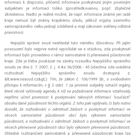
informaci k dispozici, přičemž informace poskytnutá jiným povinným
subjektem je informací toliko zprostředkovanou, popř. zbytečně
zkreslenou. Nadto je reálně možné, že např. informace známé jen radě
kraje nemusí být známy krajskému úřadu, jelikož orgány územního
samosprávného celku jednají odděleně a mají zákonem svěřeny odlišné
pravomoci.
Nejvyšší správní soud neshledal tuto námitku důvodnou. Při jejím
posouzení bylo nejprve nutné vypořádat se s otázkou, zda poskytnutí
informací bylo provedeno v rámci samostatné či přenesené působnosti
kraje. Zde je třeba poukázat na závěry rozsudku Nejvyššího správního
soudu ze dne 2. 7. 2007, č. j. 4 As 56/2006 - 45 (všechna zde uváděná
rozhodnutí Nejvyššího správního soudu dostupná z:
&lt;www.nssoud.cz&gt;):
Tím, že zákon č. 106/1999 Sb., o svobodném
přístupu k informacím, v § 2 odst. 1 za povinné subjekty označil orgány,
které věcně vyřizovaly agendu, k níž se požadované informace vztahovaly,
nepřímo učinil povinnost k poskytování takových informací "součástí“
obsahu dané působnosti těchto orgánů. Z toho pak vyplývalo, či bylo nutno
dovodit, že rozhodování o odmítnutí žádosti o poskytnutí informací ve
věcech samostatné působnosti obcí bylo výkonem samostatné
působnosti, a rozhodování o odmítnutí žádosti o poskytnutí informací ve
věcech přenesené působnosti obcí bylo výkonem přenesené působnosti.
Ohledně rozhraničení samostatné a přenesené působnosti kraje lze