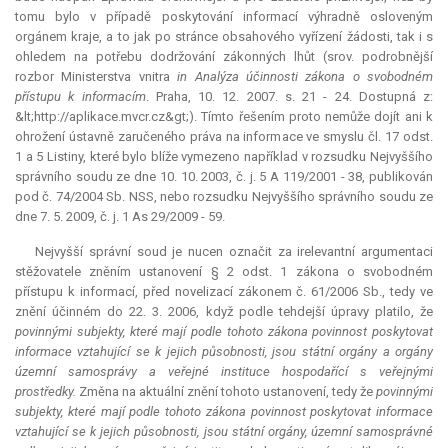
tomu bylo v případě poskytování informací výhradně osloveným
orgánem kraje, a to jak po stránce obsahového vyřízení žádosti, tak i s
ohledem na potřebu dodržování zákonných lhůt (srov. podrobnější
rozbor Ministerstva vnitra
in Analýza účinnosti zákona o svobodném
přístupu k informacím
. Praha, 10. 12. 2007. s. 21 - 24. Dostupná z:
&lt;http://aplikace.mvcr.cz&gt;). Tímto řešením proto nemůže dojít ani k
ohrožení ústavně zaručeného práva na informace ve smyslu čl. 17 odst.
1 a 5 Listiny, které bylo blíže vymezeno například v rozsudku Nejvyššího
správního soudu ze dne 10. 10. 2003, č. j. 5 A 119/2001 - 38, publikován
pod č. 74/2004 Sb. NSS, nebo rozsudku Nejvyššího správního soudu ze
dne 7. 5. 2009, č. j. 1 As 29/2009 - 59.
Nejvyšší správní soud je nucen označit za irelevantní argumentaci
stěžovatele zněním ustanovení § 2 odst. 1 zákona o svobodném
přístupu k informací, před novelizací zákonem č. 61/2006 Sb., tedy ve
znění účinném do 22. 3. 2006, když podle tehdejší úpravy platilo, že
povinnými subjekty, které mají podle tohoto zákona povinnost poskytovat
informace vztahující se k jejich působnosti, jsou státní orgány a orgány
územní samosprávy a veřejné instituce hospodařící s veřejnými
prostředky.
Změna na aktuální znění tohoto ustanovení, tedy že
povinnými
subjekty, které mají podle tohoto zákona povinnost poskytovat informace
vztahující se k jejich působnosti, jsou státní orgány, územní samosprávné