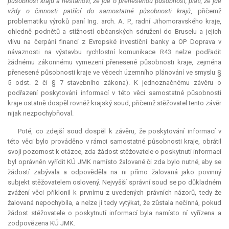
působnost krajů a nestanoví, že jde o přenesenou působnost, platí, že jde
vždy o činnosti patřící do samostatné působnosti krajů
, přičemž
problematiku výroků paní Ing. arch. A. P., radní Jihomoravského kraje,
ohledně podnětů a stížností občanských sdružení do Bruselu a jejich
vlivu na čerpání financí z Evropské investiční banky a OP Doprava v
návaznosti na výstavbu rychlostní komunikace R43 nelze podřadit
žádnému zákonnému vymezení přenesené působnosti kraje, zejména
přenesené působnosti kraje ve věcech územního plánování ve smyslu §
5 odst. 2 či § 7 stavebního zákona). K jednoznačnému závěru o
podřazení poskytování informací v této věci samostatné působnosti
kraje ostatně dospěl rovněž krajský soud, přičemž stěžovatel tento závěr
nijak nezpochybňoval.
Poté, co zdejší soud dospěl k závěru, že poskytování informací v
této věci bylo prováděno v rámci samostatné působnosti kraje, obrátil
svoji pozornost k otázce, zda žádost stěžovatele o poskytnutí informací
byl oprávněn vyřídit KÚ JMK namísto žalované či zda bylo nutné, aby se
žádostí zabývala a odpověděla na ni přímo žalovaná jako povinný
subjekt stěžovatelem oslovený. Nejvyšší správní soud se po důkladném
zvážení věci přiklonil k prvnímu z uvedených právních názorů, tedy že
žalovaná nepochybila, a nelze jí tedy vytýkat, že zůstala nečinná, pokud
žádost stěžovatele o poskytnutí informací byla namísto ní vyřízena a
zodpovězena KÚ JMK.