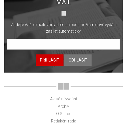
MAIL
Zadejte Vaši e-mailovou adresu a budeme Vám nové vydání
zasílat automaticky.
PŘIHLÁSIT
ODHLÁSIT
Aktuální vydání
Archiv
O Sbírce
Redakční rada