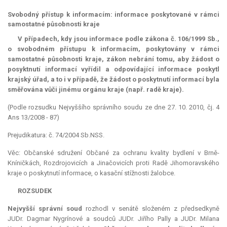
Svobodný přístup k informacím: informace poskytované v rámci
samostatné působnosti kraje
V případech, kdy jsou informace podle zákona č. 106/1999 Sb.,
o svobodném přístupu k informacím, poskytovány v rámci
samostatné působnosti kraje, zákon nebrání tomu, aby žádost o
posyktnutí informací vyřídil a odpovídající informace poskytl
krajský úřad, a to i v případě, že žádost o poskytnutí informací byla
směřována vůči jinému orgánu kraje (např. radě kraje).
(Podle rozsudku Nejvyššího správního soudu ze dne 27. 10. 2010, čj. 4
Ans 13/2008 - 87)
Prejudikatura: č. 74/2004 Sb.NSS.
Věc: Občanské sdružení Občané za ochranu kvality bydlení v Brně-
Kníničkách, Rozdrojovicích a Jinačovicích proti Radě Jihomoravského
kraje o poskytnutí informace, o kasační stížnosti žalobce.
ROZSUDEK
Nejvyšší správní soud
rozhodl v senátě složeném z předsedkyně
JUDr. Dagmar Nygrínové a soudců JUDr. Jiřího Pally a JUDr. Milana