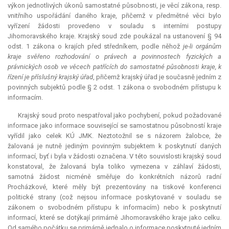
výkon jednotlivých úkonů samostatné působnosti, je věcí zákona, resp.
vnitřního uspořádání daného kraje, přičemž v předmětné věci bylo
vyřízení žádosti provedeno v souladu s interními postupy
Jihomoravského kraje. Krajský soud zde poukázal na ustanovení § 94
odst. 1 zákona o krajích před středníkem, podle něhož
je-li orgánům
kraje svěřeno rozhodování o právech a povinnostech fyzických a
právnických osob ve věcech patřících do samostatné působnosti kraje, k
řízení je příslušný krajský úřad
, přičemž krajský úřad je současně jedním z
povinných subjektů podle § 2 odst. 1 zákona o svobodném přístupu k
informacím.
Krajský soud proto nespatřoval jako pochybení, pokud požadované
informace jako informace související se samostatnou působností kraje
vyřídil jako celek KÚ JMK. Neztotožnil se s názorem žalobce, že
žalovaná je nutně jediným povinným subjektem k poskytnutí daných
informací, byť i byla v žádosti označena. V této souvislosti krajský soud
konstatoval, že žalovaná byla toliko vymezena v záhlaví žádosti,
samotná žádost nicméně směřuje do konkrétních názorů radní
Procházkové, které měly být prezentovány na tiskové konferenci
politické strany (což nejsou informace poskytované v souladu se
zákonem o svobodném přístupu k informacím) nebo k poskytnutí
informací, které se dotýkají primárně Jihomoravského kraje jako celku.
Od samého počátku se primárně jednalo o informace poskytnuté jedním