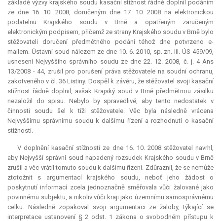
základě výzvy krajského soudu kasační stížnost řádně doplnil podáním
ze dne 16. 10. 2008, doručeným dne 17. 10. 2008 na elektronickou
podatelnu Krajského soudu v Brně a opatřeným zaručeným
elektronickým podpisem, přičemž ze strany Krajského soudu v Brně bylo
stěžovateli doručení předmětného podání téhož dne potvrzeno e-
mailem. Ústavní soud nálezem ze dne 10. 6. 2010, sp. zn. III. ÚS 459/09,
usnesení Nejvyššího správního soudu ze dne 22. 12. 2008, č. j. 4 Ans
13/2008 - 44, zrušil pro porušení práva stěžovatele na soudní ochranu,
zakotveného v čl. 36 Listiny. Dospěl k závěru, že stěžovatel svoji kasační
stížnost řádně doplnil, avšak Krajský soud v Brně předmětnou zásilku
nezaložil do spisu. Nebylo by spravedlivé, aby tento nedostatek v
činnosti soudu šel k tíži stěžovatele. Věc byla následně vrácena
Nejvyššímu správnímu soudu k dalšímu řízení a rozhodnutí o kasační
stížnosti.
V doplnění kasační stížnosti ze dne 16. 10. 2008 stěžovatel navrhl,
aby Nejvyšší správní soud napadený rozsudek Krajského soudu v Brně
zrušil a věc vrátil tomuto soudu k dalšímu řízení. Zdůraznil, že se nemůže
ztotožnit s argumentací krajského soudu, neboť jeho žádost o
poskytnutí informací zcela jednoznačně směřovala vůči žalované jako
povinnému subjektu, a nikoliv vůči kraji jako územnímu samosprávnému
celku. Následně zopakoval svoji argumentaci ze žaloby, týkající se
interpretace
ustanovení § 2 odst. 1 zákona o svobodném přístupu k