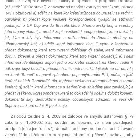
financí z Evropské investiční banky a Operačního programu Doprava
(dále též "OP Doprava“) v návaznosti na výstavbu rychlostní komunikace
R43. Požadoval
a) sdělit, na které konkrétní stížnosti do Bruselu se radní P.
odvolává; b) předat kopie veškeré korespondence, týkající se stížností
podaných k OP Doprava do Bruselu, které Jihomoravský kraj a všechny
jeho orgány vlastní, a předat kopie veškeré korespondence, která dokládá,
jak, kým a kdy byly informace o stížnostech do Bruselu předány na
Jihomoravský kraj; c) sdělit, které informace doc. F. vytrhl z kontextu a
předat dokumenty, které toto tvrzení dokládají; d) sdělit, které informace
doc. F. zkreslil, a předat dokumenty, které toto tvrzení dokládají; e) sdělit
informaci identifikující aspoň jednu konkrétní stížnost, na kterou radní P.
odkazuje, když hovoří o případech stížností nezakládajících se na pravdě,
na které "Brusel“ reagoval způsobem popsaným radní P.; f) sdělit, o jaké
šetření našich "komisařů“ šlo, a předat veškerou korespondenci o tomto
šetření; g) sdělit, které informace u šetření byly shledány jako zavádějící, a
předat veškerou korespondenci, která to dokládá; h) sdělit a doložit kopiemi
dokumentů akty destruktivní politiky občanských sdružení ve věci OP
Doprava, na které radní .P. poukazuje.
Žalobou ze dne 2. 4. 2008 se žalobce ve smyslu ustanovení § 79
zákona č. 150/2002 Sb., soudní řád správní, ve znění pozdějších
předpisů (dále jen "s. ř. s.“), domáhal ochrany proti nečinnosti žalované
ve věci žádosti žalobce o poskytnutí informací, přičemž navrhoval, aby