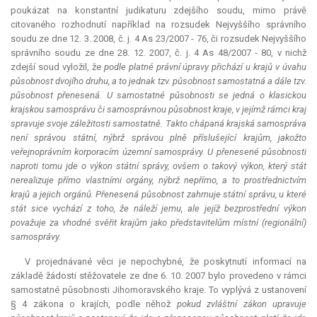
poukázat na konstantní judikaturu zdejšího soudu, mimo právě
citovaného rozhodnutí například na rozsudek Nejvyššího správního
soudu ze dne 12. 3. 2008, č. j. 4 As 23/2007 - 76, či rozsudek Nejvyššího
správního soudu ze dne 28. 12. 2007, č. j. 4 As 48/2007 - 80, v nichž
zdejší soud vyložil, že
podle platné právní úpravy přichází u krajů v úvahu
působnost dvojího druhu, a to jednak tzv. působnost samostatná a dále tzv.
působnost přenesená. U samostatné působnosti se jedná o klasickou
krajskou samosprávu či samosprávnou působnost kraje, v jejímž rámci kraj
spravuje svoje záležitosti samostatně. Takto chápaná krajská samospráva
není správou státní, nýbrž správou plně příslušející krajům, jakožto
veřejnoprávním korporacím územní samosprávy. U přenesené působnosti
naproti tomu jde o výkon státní správy, ovšem o takový výkon, který stát
nerealizuje přímo vlastními orgány, nýbrž nepřímo, a to prostřednictvím
krajů a jejich orgánů. Přenesená působnost zahrnuje státní správu, u které
stát sice vychází z toho, že náleží jemu, ale jejíž bezprostřední výkon
považuje za vhodné svěřit krajům jako představitelům místní (regionální)
samosprávy.
V projednávané věci je nepochybné, že poskytnutí informací na
základě žádosti stěžovatele ze dne 6. 10. 2007 bylo provedeno v rámci
samostatné působnosti Jihomoravského kraje. To vyplývá z ustanovení
§ 4 zákona o krajích, podle něhož
pokud zvláštní zákon upravuje