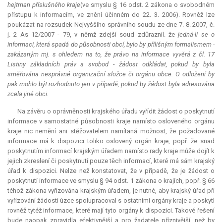
hejtman příslušného kraje
(ve smyslu § 16 odst. 2 zákona o svobodném
přístupu k informacím, ve znění účinném do 22. 3. 2006). Rovněž lze
poukázat na rozsudek Nejvyššího správního soudu ze dne 7. 8. 2007, č.
j. 2 As 12/2007 - 79, v němž zdejší soud zdůraznil. že
jedná-li se o
informaci, která spadá do působnosti obcí, bylo by přílišným formalismem -
zakázaným mj. s ohledem na to, že právo na informace vyvěrá z čl. 17
Listiny základních práv a svobod - žádost odkládat, pokud by byla
směřována nesprávné organizační složce či orgánu obce. O odložení by
pak mohlo být rozhodnuto jen v případě, pokud by žádost byla adresována
zcela jiné obci.
Na závěru o oprávněnosti krajského úřadu vyřídit žádost o poskytnutí
informace v samostatné působnosti kraje namísto osloveného orgánu
kraje nic nemění ani stěžovatelem namítaná možnost, že požadované
informace má k dispozici toliko oslovený orgán kraje, popř. že snad
poskytnutím informací krajským úřadem namísto rady kraje může dojít k
jejich zkreslení či poskytnutí pouze těch informací, které má sám krajský
úřad k dispozici. Nelze než konstatovat, že v případě, že je žádost o
poskytnutí informace ve smyslu § 94 odst. 1 zákona o krajích, popř. § 66
téhož zákona vyřizována krajským úřadem, je nutné, aby krajský úřad při
vyřizování žádosti úzce spolupracoval s ostatními orgány kraje a poskytl
rovněž tytéž informace, které mají tyto orgány k dispozici. Takové řešení
bude naopak zpravidla efektivnější a pro žadatele příznivější, než by