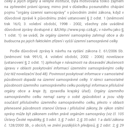
celky a jejich orgány a veřejné instituce
, byla motivována toliko zájmem
na zpřesnění právní úpravy, mimo jiné v důsledku posunutého chápání
pojmu "orgány územní samosprávy“ v původním znění zákona, když v
důvodové zprávě k původnímu znění ustanovení § 2 odst. 1 (sněmovní
tisk 16/0, 3. volební období, 1998 - 2002, všechny zde uváděné
důvodové zprávy dostupné z: &lt;http://www.psp.cz&gt;; v návrhu jako §
1 odst. 1) se uvádí, že
orgány územní samosprávy zahrnují obce a do
budoucna po jejich faktickém zřízení i vyšší územní samosprávné celky.
Podle důvodové zprávy k návrhu na vydání zákona č. 61/2006 Sb.
(sněmovní tisk 991/0, 4. volební období, 2002 - 2006)
novelizace
(ustanovení § 2 odst. 1)
zpřesňuje v návaznosti na dosavadní zkušenosti
úpravu v oblasti poskytování informací územními samosprávnými celky
(viz též novelizační bod 48). Povinnost poskytovat informace v samostatné
působnosti dopadá na územní samosprávné celky. V rámci samostatné
působnosti územního samosprávného celku poskytují informace příslušné
orgány obce a kraje
(tj. zpravidla krajský úřad).
Orgány územního
samosprávného celku nemají samy o sobě způsobilost a jsou vždy
součástí příslušného územního samosprávného celku, přesto v oblasti
přenesené působnosti stanoví Ústava i příslušné zákony, že výkon státní
správy může být zákonem svěřen právě orgánům samosprávy (viz čl. 105
Ústavy České republiky, § 5 odst. 3, § 7 odst. 2, § 35 odst. 1 a další zákona
č. 128/2000 Sb., o obcích, ve znění pozdějších předpisů, § 2 odst. 2, § 29