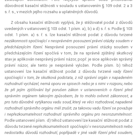
důvodnost kasační stížnosti v souladu s ustanovením § 109 odst. 2 a 3
s. ř. s., v mezích jejího rozsahu a uplatněných důvodů.
Z obsahu kasační stížnosti vyplývá, že ji stěžovatel podal z důvodů
uvedených v ustanovení § 103 odst. 1 písm. a), b) a d) s. ř. s. Podle § 103
odst. 1 písm. a) s. ř. s. lze kasační stížnost podat z důvodu tvrzené
nezákonnosti spočívající v nesprávném posouzení právní otázky soudem v
předcházejícím řízení.
Nesprávné posouzení právní otázky soudem v
předcházejícím řízení spočívá v tom, že na správně zjištěný skutkový
stav je aplikován nesprávný právní názor, popř. je sice aplikován správný
právní názor, ale tento je nesprávně vyložen. Podle písm. b) téhož
ustanovení lze kasační stížnost podat z důvodu tvrzené
vady řízení
spočívající v tom, že skutková podstata, z níž správní orgán v napadeném
rozhodnutí vycházel, nemá oporu ve spisech nebo je s nimi v rozporu, nebo
že při jejím zjišťování byl porušen zákon v ustanoveních o řízení před
správním orgánem takovým způsobem, že to mohlo ovlivnit zákonnost, a
pro tuto důvodně vytýkanou vadu soud, který ve věci rozhodoval, napadené
rozhodnutí správního orgánu měl zrušit; za takovou vadu řízení se považuje
i nepřezkoumatelnost rozhodnutí správního orgánu pro nesrozumitelnost.
Podle ustanovení písm. d) téhož ustanovení lze kasační stížnost podat z
důvodu tvrzené
nepřezkoumatelnosti spočívající v nesrozumitelnosti nebo
nedostatku důvodů rozhodnutí, popřípadě v jiné vadě řízení před soudem,