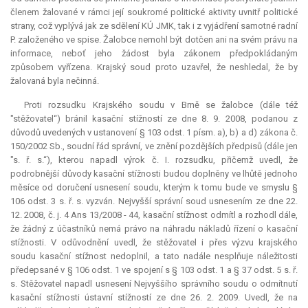
členem žalované v rámci její soukromé politické aktivity uvnitř politické
strany, což vyplývá jak ze sdělení KÚ JMK, tak i z vyjádření samotné radní
P. založeného ve spise. Žalobce nemohl být dotčen ani na svém právu na
informace, neboť jeho žádost byla zákonem předpokládaným
způsobem vyřízena. Krajský soud proto uzavřel, že neshledal, že by
žalovaná byla nečinná.
Proti rozsudku Krajského soudu v Brně se žalobce (dále též
"stěžovatel“) bránil kasační stížností ze dne 8. 9. 2008, podanou z
důvodů uvedených v ustanovení § 103 odst. 1 písm. a), b) a d) zákona č.
150/2002 Sb., soudní řád správní, ve znění pozdějších předpisů (dále jen
"s. ř. s.“), kterou napadl výrok č. I. rozsudku, přičemž uvedl, že
podrobnější důvody kasační stížnosti budou doplněny ve lhůtě jednoho
měsíce od doručení usnesení soudu, kterým k tomu bude ve smyslu §
106 odst. 3 s. ř. s. vyzván. Nejvyšší správní soud usnesením ze dne 22.
12. 2008, č. j. 4 Ans 13/2008 - 44, kasační stížnost odmítl a rozhodl dále,
že žádný z účastníků nemá právo na náhradu nákladů řízení o kasační
stížnosti. V odůvodnění uvedl, že stěžovatel i přes výzvu krajského
soudu kasační stížnost nedoplnil, a tato nadále nesplňuje náležitosti
předepsané v § 106 odst. 1 ve spojení s § 103 odst. 1 a § 37 odst. 5 s. ř.
s. Stěžovatel napadl usnesení Nejvyššího správního soudu o odmítnutí
kasační stížnosti ústavní stížností ze dne 26. 2. 2009. Uvedl, že na