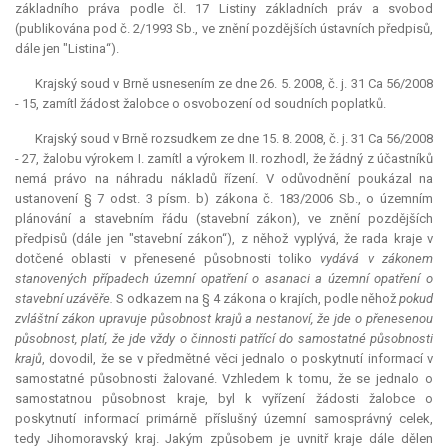
základního práva podle čl. 17 Listiny základních práv a svobod
(publikována pod č. 2/1993 Sb., ve znění pozdějších ústavních předpisů,
dále jen "Listina“).
Krajský soud v Brně usnesením ze dne 26. 5. 2008, č. j. 31 Ca 56/2008
- 15, zamítl žádost žalobce o osvobození od soudních poplatků.
Krajský soud v Brně rozsudkem ze dne 15. 8. 2008, č. j. 31 Ca 56/2008
- 27, žalobu výrokem I. zamítl a výrokem II. rozhodl, že žádný z účastníků
nemá právo na náhradu nákladů řízení. V odůvodnění poukázal na
ustanovení § 7 odst. 3 písm. b) zákona č. 183/2006 Sb., o územním
plánování a stavebním řádu (stavební zákon), ve znění pozdějších
předpisů (dále jen "stavební zákon“), z něhož vyplývá, že rada kraje v
dotčené oblasti v přenesené působnosti toliko
vydává v zákonem
stanovených případech územní opatření o asanaci a územní opatření o
stavební uzávěře.
S odkazem na § 4 zákona o krajích, podle něhož
pokud
zvláštní zákon upravuje působnost krajů a nestanoví, že jde o přenesenou
působnost, platí, že jde vždy o činnosti patřící do samostatné působnosti
krajů
, dovodil, že se v předmětné věci jednalo o poskytnutí informací v
samostatné působnosti žalované. Vzhledem k tomu, že se jednalo o
samostatnou působnost kraje, byl k vyřízení žádosti žalobce o
poskytnutí informací primárně příslušný územní samosprávný celek,
tedy Jihomoravský kraj. Jakým způsobem je uvnitř kraje dále dělen