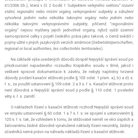
61/2006 Sb.), která v čl. 2 bodě 1
"subjektem veřejného sektoru“ rozumí
státní, regionální nebo místní orgány, veřejnoprávní subjekty a sdružení
vytvořená jedním nebo několika takovými orgány nebo jedním nebo
několika takovými veřejnoprávními subjekty
, přičemž "regionálními
orgány“ nejsou myšleny jejich jednotlivé orgány, nýbrž vyšší územní
samosprávné celky v pojetí českého práva jako takové, o čemž svědčí i
pojmy užité v jiných jazykových verzích směrnice (
Gebietskörperschaften
,
regional or local authorities
,
les collectivités territoriales
).
Na základě výše uvedených důvodů dospěl Nejvyšší správní soud po
přezkoumání napadeného rozsudku Krajského soudu v Brně, jakož i
veškeré spisové dokumentace k závěru, že nebyly naplněny tvrzené
důvody podání kasační stížnosti podle § 103 odst. 1 písm. a), b) a d) s.
ř. s., za použití ustanovení § 109 odst. 2 a 3 s. ř. s. Kasační stížnost proto
není důvodná a Nejvyšší správní soud ji podle § 110 odst. 1 poslední
věty s. ř. s. zamítl.
O nákladech řízení o kasační stížnosti rozhodl Nejvyšší správní soud
ve smyslu ustanovení § 60 odst. 1 a 7 s. ř. s. ve spojení s ustanovením §
120 s. ř. s. tak, že vzhledem k tomu, že stěžovatel neměl ve věci úspěch a
žalovanému žádné důvodně vynaložené náklady řízení nevznikly, žádný z
účastníků nemá právo na náhradu nákladů řízení o kasační stížnosti.