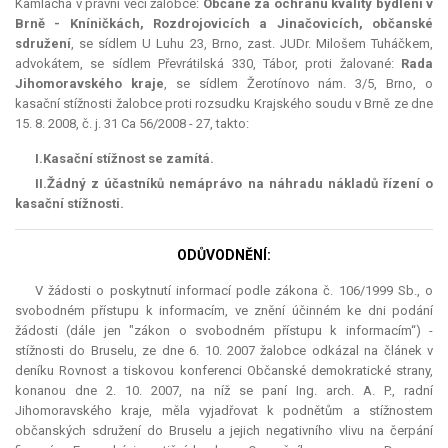
Kamlacha v právní věci žalobce:
Občané za ochranu kvality bydlení v
Brně - Kníničkách, Rozdrojovicích a Jinačovicích, občanské
sdružení
, se sídlem U Luhu 23, Brno, zast. JUDr. Milošem Tuháčkem,
advokátem, se sídlem Převrátilská 330, Tábor, proti žalované:
Rada
Jihomoravského kraje
, se sídlem Žerotínovo nám. 3/5, Brno, o
kasační stížnosti žalobce proti rozsudku Krajského soudu v Brně ze dne
15. 8. 2008, č. j. 31 Ca 56/2008 - 27, takto:
I.
Kasační stížnost
se zamítá.
II.
Žádný z účastníků
nemá
právo na náhradu nákladů řízení o
kasační stížnosti.
ODŮVODNĚNÍ:
V žádosti o poskytnutí informací podle zákona č. 106/1999 Sb., o
svobodném přístupu k informacím, ve znění účinném ke dni podání
žádosti (dále jen "zákon o svobodném přístupu k informacím“) -
stížnosti do Bruselu, ze dne 6. 10. 2007 žalobce odkázal na článek v
deníku Rovnost a tiskovou konferenci Občanské demokratické strany,
konanou dne 2. 10. 2007, na níž se paní Ing. arch. A. P., radní
Jihomoravského kraje, měla vyjadřovat k podnětům a stížnostem
občanských sdružení do Bruselu a jejich negativního vlivu na čerpání