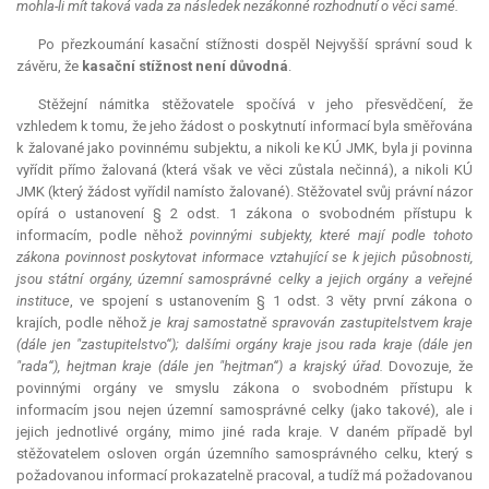
mohla-li mít taková vada za následek nezákonné rozhodnutí o věci samé.
Po přezkoumání kasační stížnosti dospěl Nejvyšší správní soud k
závěru, že
kasační stížnost není důvodná
.
Stěžejní námitka stěžovatele spočívá v jeho přesvědčení, že
vzhledem k tomu, že jeho žádost o poskytnutí informací byla směřována
k žalované jako povinnému subjektu, a nikoli ke KÚ JMK, byla ji povinna
vyřídit přímo žalovaná (která však ve věci zůstala nečinná), a nikoli KÚ
JMK (který žádost vyřídil namísto žalované). Stěžovatel svůj právní názor
opírá o ustanovení § 2 odst. 1 zákona o svobodném přístupu k
informacím, podle něhož
povinnými subjekty, které mají podle tohoto
zákona povinnost poskytovat informace vztahující se k jejich působnosti,
jsou státní orgány, územní samosprávné celky a jejich orgány a veřejné
instituce
, ve spojení s ustanovením § 1 odst. 3 věty první zákona o
krajích, podle něhož
je kraj samostatně spravován zastupitelstvem kraje
(dále jen "zastupitelstvo“); dalšími orgány kraje jsou rada kraje (dále jen
"rada“), hejtman kraje (dále jen "hejtman“) a krajský úřad.
Dovozuje, že
povinnými orgány ve smyslu zákona o svobodném přístupu k
informacím jsou nejen územní samosprávné celky (jako takové), ale i
jejich jednotlivé orgány, mimo jiné rada kraje. V daném případě byl
stěžovatelem osloven orgán územního samosprávného celku, který s
požadovanou informací prokazatelně pracoval, a tudíž má požadovanou