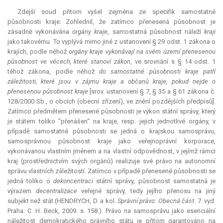
Zdejší soud přitom vyšel zejména ze specifik samostatné
působnosti kraje. Zohlednil, že zatímco přenesená působnost je
zásadně vykonávána
orgány kraje
, samostatná působnost náleží
kraji
jako takovému. To vyplývá mimo jiné z ustanovení § 29 odst. 1 zákona o
krajích, podle něhož
orgány kraje vykonávají na svém území přenesenou
působnost ve věcech, které stanoví zákon
, ve srovnání s § 14 odst. 1
téhož zákona, podle něhož
do samostatné působnosti kraje patří
záležitosti, které jsou v zájmu kraje a občanů kraje, pokud nejde o
přenesenou působnost kraje
[srov. ustanovení § 7, § 35 a § 61 zákona č.
128/2000 Sb., o obcích (obecní zřízení), ve znění pozdějších předpisů].
Zatímco předmětem přenesené působnosti je výkon státní správy, který
je státem toliko "přenášen“ na kraje, resp. jejich jednotlivé orgány, v
případě samostatné působnosti se jedná o krajskou samosprávu,
samosprávnou působnost kraje jako veřejnoprávní
korporace
,
vykonávanou vlastním jménem a na vlastní odpovědnost, v jejímž rámci
kraj (prostřednictvím svých orgánů) realizuje své právo na autonomní
správu vlastních záležitostí. Zatímco v případě přenesené působnosti se
jedná toliko o
dekoncentraci
státní správy, působnost samostatná je
výrazem
decentralizace
veřejné správy, tedy jejího přenosu na jiný
subjekt než stát (HENDRYCH, D. a kol.
Správní právo: Obecná část
. 7. vyd.
Praha: C. H. Beck, 2009. s. 158.). Právo na samosprávu jako esenciální
náležitost demokratického právního státu je přitom garantováno na