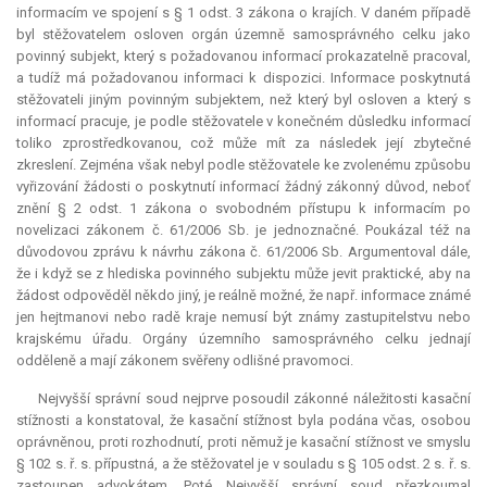
informacím ve spojení s § 1 odst. 3 zákona o krajích. V daném případě
byl stěžovatelem osloven orgán územně samosprávného celku jako
povinný subjekt, který s požadovanou informací prokazatelně pracoval,
a tudíž má požadovanou informaci k dispozici. Informace poskytnutá
stěžovateli jiným povinným subjektem, než který byl osloven a který s
informací pracuje, je podle stěžovatele v konečném důsledku informací
toliko zprostředkovanou, což může mít za následek její zbytečné
zkreslení. Zejména však nebyl podle stěžovatele ke zvolenému způsobu
vyřizování žádosti o poskytnutí informací žádný zákonný důvod, neboť
znění § 2 odst. 1 zákona o svobodném přístupu k informacím po
novelizaci zákonem č. 61/2006 Sb. je jednoznačné. Poukázal též na
důvodovou zprávu k návrhu zákona č. 61/2006 Sb. Argumentoval dále,
že i když se z hlediska povinného subjektu může jevit praktické, aby na
žádost odpověděl někdo jiný, je reálně možné, že např. informace známé
jen hejtmanovi nebo radě kraje nemusí být známy zastupitelstvu nebo
krajskému úřadu. Orgány územního samosprávného celku jednají
odděleně a mají zákonem svěřeny odlišné pravomoci.
Nejvyšší správní soud nejprve posoudil zákonné náležitosti kasační
stížnosti a konstatoval, že kasační stížnost byla podána včas, osobou
oprávněnou, proti rozhodnutí, proti němuž je kasační stížnost ve smyslu
§ 102 s. ř. s. přípustná, a že stěžovatel je v souladu s § 105 odst. 2 s. ř. s.
zastoupen advokátem. Poté Nejvyšší správní soud přezkoumal