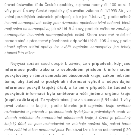
úrovni ústavního řádu České republiky, zejména normy čl. 100 odst. 1
věty první Ústavy České republiky (ústavního zákona č. 1/1993 Sb., ve
znění pozdějších ústavních předpisů, dále jen "Ústava“), podle něhož
územní samosprávné celky jsou územními společenstvími občanů, která
mají právo na samosprávu
, jakož i čl. 8 Ústavy, podle kterého
se zaručuje
samospráva územních samosprávných celků.
Shora uvedené rozlišení
samostatné a přenesené působnosti odpovídá též čl. 105 Ústavy, podle
něhož
výkon státní správy lze svěřit orgánům samosprávy jen tehdy,
stanoví-li to zákon.
Nejvyšší správní soud dospěl k závěru, že
v případech, kdy jsou
informace podle zákona o svobodném přístupu k informacím
poskytovány v rámci samostatné působnosti kraje, zákon nebrání
tomu, aby žádost o poskytnutí informací vyřídil a odpovídající
informace poskytl krajský úřad, a to ani v případě, že žádost o
poskytnutí informací byla směřována vůči jinému orgánu kraje
(např. radě kraje).
To vyplývá mimo jiné z ustanovení § 94 odst. 1 věty
první zákona o krajích, podle kterého
je-li orgánům kraje svěřeno
rozhodování o právech a povinnostech fyzických a právnických osob ve
věcech patřících do samostatné působnosti kraje, k řízení je příslušný
krajský úřad; na jeho rozhodování se vztahuje správní řád, pokud tento
nebo zvláštní zákon nestanoví jinak.
Poukázat lze dále na ustanovení § 20