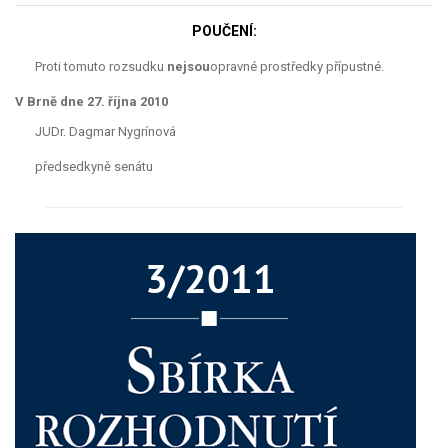
POUČENÍ:
Proti tomuto rozsudku
nejsou
opravné prostředky přípustné.
V Brně dne 27. října 2010
JUDr. Dagmar Nygrínová
předsedkyně senátu