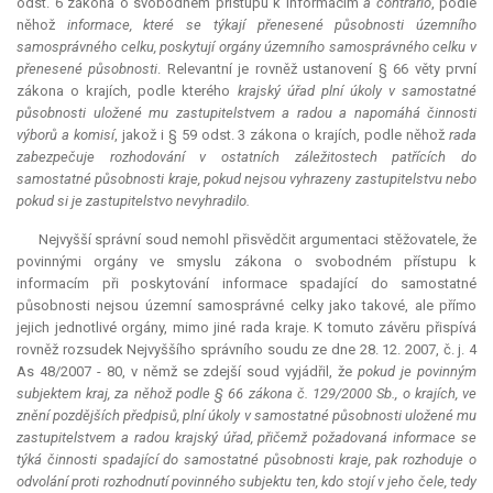
odst. 6 zákona o svobodném přístupu k informacím
a contrario
, podle
něhož
informace, které se týkají přenesené působnosti územního
samosprávného celku, poskytují orgány územního samosprávného celku v
přenesené působnosti
.
Relevantní
je rovněž ustanovení § 66 věty první
zákona o krajích, podle kterého
krajský úřad plní úkoly v samostatné
působnosti uložené mu zastupitelstvem a radou a napomáhá činnosti
výborů a komisí
, jakož i § 59 odst. 3 zákona o krajích, podle něhož
rada
zabezpečuje rozhodování v ostatních záležitostech patřících do
samostatné působnosti kraje, pokud nejsou vyhrazeny zastupitelstvu nebo
pokud si je zastupitelstvo nevyhradilo.
Nejvyšší správní soud nemohl přisvědčit argumentaci stěžovatele, že
povinnými orgány ve smyslu zákona o svobodném přístupu k
informacím při poskytování informace spadající do samostatné
působnosti nejsou územní samosprávné celky jako takové, ale přímo
jejich jednotlivé orgány, mimo jiné rada kraje. K tomuto závěru přispívá
rovněž rozsudek Nejvyššího správního soudu ze dne 28. 12. 2007, č. j. 4
As 48/2007 - 80, v němž se zdejší soud vyjádřil, že
pokud je povinným
subjektem kraj, za něhož podle § 66 zákona č. 129/2000 Sb., o krajích, ve
znění pozdějších předpisů, plní úkoly v samostatné působnosti uložené mu
zastupitelstvem a radou krajský úřad, přičemž požadovaná informace se
týká činnosti spadající do samostatné působnosti kraje, pak rozhoduje o
odvolání proti rozhodnutí povinného subjektu ten, kdo stojí v jeho čele, tedy