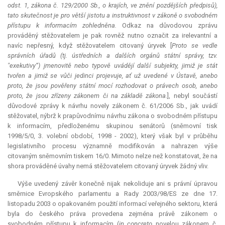
odst. 1, zákona č. 129/2000 Sb., o krajích, ve znění pozdějších předpisů),
tato skutečnost je pro větší jistotu a instruktivnost v zákoně o svobodném
přístupu k informacím zohledněna.
Odkaz na důvodovou zprávu
prováděný stěžovatelem je pak rovněž nutno označit za irelevantní a
navíc nepřesný, když stěžovatelem citovaný úryvek [
Proto se vedle
správních úřadů (tj. ústředních a dalších orgánů státní správy, tzv.
"exekutivy“) jmenovitě nebo typově uvádějí další subjekty, jimiž je stát
tvořen a jimiž se vůči jedinci projevuje, ať už uvedené v Ústavě, anebo
proto, že jsou pověřeny státní mocí rozhodovat o právech osob, anebo
proto, že jsou zřízeny zákonem či na základě zákona.
], nebyl součástí
důvodové zprávy k návrhu novely zákonem č. 61/2006 Sb., jak uvádí
stěžovatel, nýbrž k prapůvodnímu návrhu zákona o svobodném přístupu
k informacím, předloženému skupinou senátorů (sněmovní tisk
1998/5/0, 3. volební období, 1998 - 2002), který však byl v průběhu
legislativního procesu významně modifikován a nahrazen výše
citovaným sněmovním tiskem 16/0. Mimoto nelze než konstatovat, že na
shora prováděné úvahy nemá stěžovatelem citovaný úryvek žádný vliv.
Výše uvedený závěr konečně nijak nekoliduje ani s právní úpravou
směrnice Evropského parlamentu a Rady 2003/98/ES ze dne 17.
listopadu 2003 o opakovaném použití informací veřejného sektoru, která
byla do českého práva provedena zejména právě zákonem o
svobodném přístupu k informacím (
in concreto
novelou zákonem č.