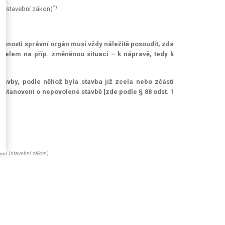
*)
u (stavební zákon)
innosti správní orgán musí vždy náležitě posoudit, zda
etelem na příp. změněnou situaci – k nápravě, tedy k
tavby, podle něhož byla stavba již zcela nebo zčásti
ustanovení o nepovolené stavbě [zde podle § 88 odst. 1
du (stavební zákon).