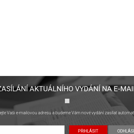
ZASÍLÁNÍ AKTUÁLNÍHO VYDÁNÍ NA E-MAI
jte Vaši e-mailovou adresu a budeme Vám nové vydání zasílat automat
PŘIHLÁSIT
ODHLÁS