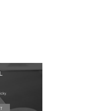
L
icky.
IT