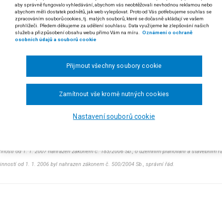
aby správně fungovalo vyhledávání, abychom vás neobtěžovali nevhodnou reklamou nebo
 odst. 1 písm. b) zákona č. 50/1976 Sb., o územním plánování a stavebním řád
abychom měli dostatek podnětů, jak web vylepšovat. Proto od Vás potřebujeme souhlas se
zpracováním souborů cookies, tj. malých souborů, které se dočasně ukládají ve vašem
**)
 správního řádu (č. 71/1967 Sb.)
prohlížeči. Předem děkujeme za udělení souhlasu. Data využijeme ke zlepšování našich
služeb a přizpůsobení obsahu webu přímo Vám na míru.
Oznámení o ochraně
osobních údajů a souborů cookie
 Při úvaze o zrušení pravomocného rozhodnutí v rámci výkonu dozorčí č
ším řízení a v novém rozhodnutí může dojít v rámci možností – se zř
anění vytýkané nezákonnosti.
Přijmout všechny soubory cookie
. V případě zrušení původního pravomocného rozhodnutí o povolení s
zována, je nutno při znovupovolení stavby postupovat analogicky podle 
Zamítnout vše kromě nutných cookies
b) stavebního zákona z roku 1976].
Nastavení souborů cookie
 rozsudku Nejvyššího správního soudu ze dne 28. 1. 2009,
č
j. 8 As 31/2007-165)
dikatura:
nález Ústavního soudu č. 240/2005 Sb.
inností od 1. 1. 2007 nahrazen zákonem č. 183/2006 Sb., o územním plánování a stavebním řá
činností od 1. 1. 2006 byl nahrazen zákonem č. 500/2004 Sb., správní řád.