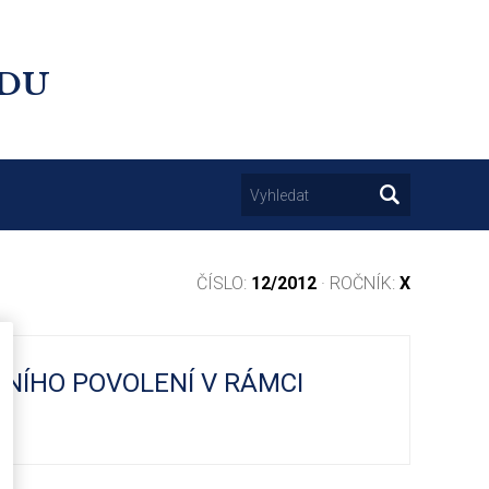
UDU
ČÍSLO:
12/2012
· ROČNÍK:
X
BNÍHO POVOLENÍ V RÁMCI