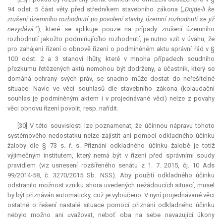
94 odst. 5 část věty před středníkem stavebního zákona („
Dojde-li ke
zrušení územního rozhodnutí po povolení stavby, územní rozhodnutí se již
nevydává.
“), které se aplikuje pouze na případy zrušení územního
rozhodnutí jakožto podmiňujícího rozhodnutí, je nutno vzít v úvahu, že
pro zahájení řízení o obnově řízení o podmíněném aktu správní řád v §
100 odst. 2 a 3 stanoví lhůty, které v mnoha případech soudního
přezkumu řetězených aktů nemohou být dodrženy, a účastník, který se
domáhá ochrany svých práv, se snadno může dostat do neřešitelné
situace. Navíc ve věci souhlasů dle stavebního zákona (kolaudační
souhlas je podmíněným aktem i v projednávané věci) nelze z povahy
věci obnovu řízení povolit, resp. nařídit.
[30] V této souvislosti lze poznamenat, že účinnou nápravu tohoto
systémového nedostatku nelze zajistit ani pomocí odkladného účinku
žaloby dle § 73 s. ř. s. Přiznání odkladného účinku žalobě je totiž
výjimečným institutem, který nemá být v řízení před správními soudy
pravidlem (viz usnesení rozšířeného senátu z 1. 7. 2015, čj. 10 Ads
99/2014-58, č. 3270/2015 Sb. NSS). Aby použití odkladného účinku
odstranilo možnost vzniku shora uvedených nežádoucích situací, musel
by být přiznáván automaticky, což je vyloučeno. V nyní projednávané věci
ostatně o řešení nastalé situace pomocí přiznání odkladného účinku
nebylo možno ani uvažovat, neboť oba na sebe navazující úkony