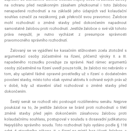
na ochranu před nezákonným zásahem přezkoumal i toto žalobou
nenapadené rozhodnutí a na základě jeho údajných vad kolaudační
souhlas označil za nezákonný, pak překročil svou pravomoc. Žalobce
mohl rozhodnutí o změně stavby před dokončením napadnout
samostatně žalobou proti rozhodnutí. Jestliže žalobce o své vůli tohoto
práva nevyužil, je nutno vycházet z
presumpce
správnosti
pravomocného správního rozhodnutí.
Žalovaný se ve vyjádření ke kasačním stížnostem zcela ztotožnil s
argumentací osoby zúčastněné na řízení, přičemž výroky II. a III.
napadeného rozsudku považuje za správné. Nad rámec argumentů
osoby zúčastněné na řízení uvedl pouze tolik, že žalobci nic nebránilo v
tom, aby uplatnil řádné opravné prostředky už v řízení o dodatečném
povolení stavby, místo toho však vyvinul aktivitu k ochraně svých práv až
v době, kdy už stavební úřad rozhodoval o změně stavby před
dokončením.
Šestý senát se rozhodl věc postoupit rozšířenému senátu. Nejprve
poukázal na to, že jestliže žalobce se bránil proti rozhodnutí o třetí
změně stavby před jejím dokončením zásahovou žalobou proti
kolaudačnímu souhlasu, postupoval v souladu s dosavadní judikaturou
Nejvyššího správního soudu. Toto rozhodnutí bylo vydáno podle § 118
odst. 6 stavebního zákona, tj. v řízení na místě bez účasti žalobce, a