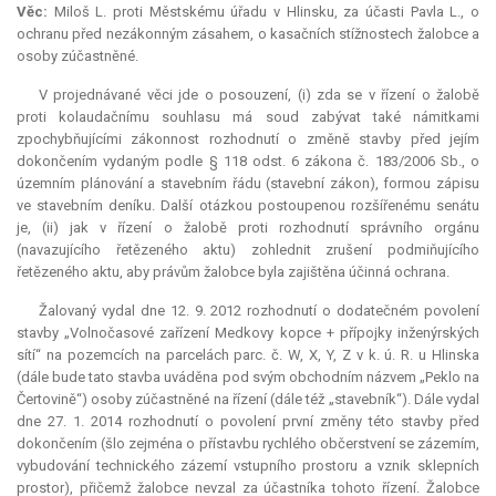
Věc:
Miloš L. proti Městskému úřadu v Hlinsku, za účasti Pavla L., o
ochranu před nezákonným zásahem, o kasačních stížnostech žalobce a
osoby zúčastněné.
V projednávané věci jde o posouzení, (i) zda se v řízení o žalobě
proti kolaudačnímu souhlasu má soud zabývat také námitkami
zpochybňujícími zákonnost rozhodnutí o změně stavby před jejím
dokončením vydaným podle § 118 odst. 6 zákona č. 183/2006 Sb., o
územním plánování a stavebním řádu (stavební zákon), formou zápisu
ve stavebním deníku. Další otázkou postoupenou rozšířenému senátu
je, (ii) jak v řízení o žalobě proti rozhodnutí správního orgánu
(navazujícího řetězeného aktu) zohlednit zrušení podmiňujícího
řetězeného aktu, aby právům žalobce byla zajištěna účinná ochrana.
Žalovaný vydal dne 12. 9. 2012 rozhodnutí o dodatečném povolení
stavby „Volnočasové zařízení Medkovy kopce + přípojky inženýrských
sítí“ na pozemcích na parcelách parc. č. W, X, Y, Z v k. ú. R. u Hlinska
(dále bude tato stavba uváděna pod svým obchodním názvem „Peklo na
Čertovině“) osoby zúčastněné na řízení (dále též „stavebník“). Dále vydal
dne 27. 1. 2014 rozhodnutí o povolení první změny této stavby před
dokončením (šlo zejména o přístavbu rychlého občerstvení se zázemím,
vybudování technického zázemí vstupního prostoru a vznik sklepních
prostor), přičemž žalobce nevzal za účastníka tohoto řízení. Žalobce