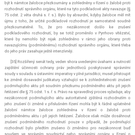
být k námitce žalobce přezkoumány a zohledněny v řízení o žalobě proti
rozhodnutí správního orgánu, které na tyto podkladové akty navazuje (§
75 odst. 2 věta druhá s. ř. s.). Bylo by
absurdní
, kdyby žalobce měl mít
újmu z toho, že určité podkladové rozhodnutí je samostatně soudně
přezkoumatelné. To, že pro nezákonnost došlo ke zrušení
podkladového rozhodnutí, by se totiž proměnilo v Pyrrhovo vítězství,
které by nemohlo být nijak zohledněno v rámci jeho obrany proti
navazujícímu (podmíněnému) rozhodnutí správního orgánu, které třeba
do jeho práv zasahuje ještě intenzívněji.
[35] Rozšířený senát tedy, veden shora uvedenými úvahami a nutností
zajištění účinnosti ochrany práv jednotlivců poskytované správními
soudy v souladu s ústavními imperativy v plné jurisdikci, musel přistoupit
ke změně dosavadní judikatury vztahující se k zohlednitelnosti zrušení
podmiňujícího aktu při soudním přezkumu podmíněného aktu při jejich
řetězení dle § 75 odst. 1 s. ř. s. Právo na spravedlivý proces vyžaduje, aby
nezákonnost podmiňujícího aktu autoritativně zjištěná rozhodnutím o
jeho zrušení či změně v příslušném řízení mohla být k řádně uplatněné
žalobní námitce žalobce zohledněna v řízení o žalobě proti
podmíněnému aktu i při jejich řetězení. Žalobce však může dosáhnout
zrušení podmíněného rozhodnutí pouze v případě, že podmiňující
rozhodnutí bylo předtím zrušeno či změněno pro nezákonnost buď
soudem ve správním soudnictví nebo správními orgány v řízení o