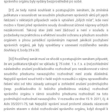
správního orgánu byly vydány bezprostředně po sobě.
[31] Je tedy nutné souhlasit s postupujícím senátem, že zmíněná
judikatura
v souvislosti se soudním přezkumem správních aktů při jejich
řetězení v některých případech vede k vytváření „bílých míst“, kde není
možno v řízení před správními soudy dosáhnout účinné nápravy určitých
nezákonností. Takový stav jistě není žádoucí a není v souladu s
požadavky na praktickou a efektivní soudní ochranu a přezkum soudním
orgánem s plnou jurisdikcí oprávněným napravit jakékoli pochybení
správních orgánů, jak byly vysvětleny v usnesení rozšířeného senátu
Souhlasy II
, body 29 a 30.
[32] Rozšířený senát musí ve shodě s postupujícím senátem připustit,
že ani
judikatura
týkající se výkladu § 75 odst. 1 s. ř. s. a (ne)zohlednění
následného zrušení podkladového rozhodnutí pro nezákonnost v rámci
soudního přezkumu navazujícího rozhodnutí není zcela důsledná.
Nejvyšší správní soud totiž v řadě svých rozsudků v zájmu spravedlivého
řešení věci od této zásady ustoupil a zohlednil zrušení podmiňujícího
(resp. podkladového či řešícího předběžnou otázku) rozhodnutí
správního orgánu v rámci soudního přezkumu rozhodnutí na toto
podmiňující rozhodnutí navazujícího. V rozsudku ze dne 15. 9. 2011, čj. 4
Ads 35/2011-75, tak Nejvyšší správní soud prolomil zásadu vázanosti
právním stavem v době rozhodování správního orgánu, když dospěl k