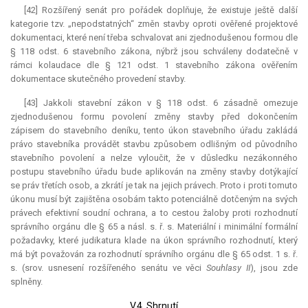
[42] Rozšířený senát pro pořádek doplňuje, že existuje ještě další
kategorie tzv. „nepodstatných“ změn stavby oproti ověřené projektové
dokumentaci, které není třeba schvalovat ani zjednodušenou formou dle
§ 118 odst. 6 stavebního zákona, nýbrž jsou schváleny dodatečně v
rámci
kolaudace
dle § 121 odst. 1 stavebního zákona ověřením
dokumentace skutečného provedení stavby.
[43] Jakkoli stavební zákon v § 118 odst. 6 zásadně omezuje
zjednodušenou formu povolení změny stavby před dokončením
zápisem do stavebního deníku, tento úkon stavebního úřadu zakládá
právo stavebníka provádět stavbu způsobem odlišným od původního
stavebního povolení a nelze vyloučit, že v důsledku nezákonného
postupu stavebního úřadu bude aplikován na změny stavby dotýkající
se práv třetích osob, a zkrátí je tak na jejich právech. Proto i proti tomuto
úkonu musí být zajištěna osobám takto potenciálně dotčeným na svých
právech efektivní soudní ochrana, a to cestou žaloby proti rozhodnutí
správního orgánu dle § 65 a násl. s. ř. s. Materiální i minimální formální
požadavky, které
judikatura
klade na úkon správního rozhodnutí, který
má být považován za rozhodnutí správního orgánu dle § 65 odst. 1 s. ř.
s. (srov. usnesení rozšířeného senátu ve věci
Souhlasy II
), jsou zde
splněny.
V.4. Shrnutí