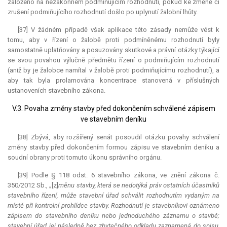
založeno na nezákonném podmiňujícím rozhodnutí, pokud ke změně či
zrušení podmiňujícího rozhodnutí došlo po uplynutí žalobní lhůty.
[37] V žádném případě však aplikace této zásady nemůže vést k
tomu, aby v řízení o žalobě proti podmíněnému rozhodnutí byly
samostatně uplatňovány a posuzovány skutkové a právní otázky týkající
se svou povahou výlučně předmětu řízení o podmiňujícím rozhodnutí
(aniž by je žalobce namítal v žalobě proti podmiňujícímu rozhodnutí), a
aby tak byla prolamována koncentrace stanovená v příslušných
ustanoveních stavebního zákona.
V.3. Povaha změny stavby před dokončením schválené zápisem
ve stavebním deníku
[38] Zbývá, aby rozšířený senát posoudil otázku povahy schválení
změny stavby před dokončením formou zápisu ve stavebním deníku a
soudní obrany proti tomuto úkonu správního orgánu.
[39] Podle § 118 odst. 6 stavebního zákona, ve znění zákona č.
350/2012 Sb., „[z]
měnu stavby, která se nedotýká práv ostatních účastníků
stavebního řízení, může stavební úřad schválit rozhodnutím vydaným na
místě při kontrolní prohlídce stavby. Rozhodnutí je stavebníkovi oznámeno
zápisem do stavebního deníku nebo jednoduchého záznamu o stavbě;
stavební úřad jej následně bez zbytečného odkladu zaznamená do spisu,