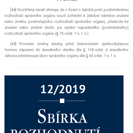
[44] Rozšířený senát shrnuje, že v řízení o žalobě proti podmíněnému
rozhodnutí správního orgánu soud zohlední k žalobní námitce zrušení
nebo změnu podmiňujícího rozhodnutí správního orgánu, přestože ke
zrušení nebo změně došlo po vydání napadeného (podmíněného)
rozhodnutí správního orgánu (§ 75 odst. 1 s. ř. s.).
[45] Povolení změny stavby před dokončením zjednodušenou
formou zápisem do stavebního deníku dle § 118 odst. 6 stavebního
zákona představuje úkon správního orgánu dle § 65 odst. 1 s. ř. s.