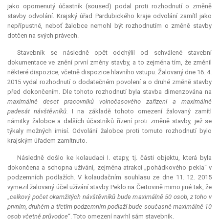
jako opomenutý účastník (soused) podal proti rozhodnutí o změně
stavby odvolání. Krajský úřad Pardubického kraje odvolání zamítl jako
nepřípustné, neboť žalobce nemohl být rozhodnutím o změně stavby
dotčen na svých právech.
Stavebník se následně opět odchýlil od schválené stavební
dokumentace ve znění první změny stavby, a to zejména tím, že změnil
některé dispozice, včetně dispozice hlavního vstupu. Žalovaný dne 16. 4.
2015 vydal rozhodnutí o dodatečném povolení a o druhé změně stavby
před dokončením. Dle tohoto rozhodnutí byla stavba dimenzována na
maximálně deset pracovníků volnočasového zařízení a maximálně
padesát návštěvníků.
I na základě tohoto omezení žalovaný zamítl
námitky žalobce a dalších účastníků řízení proti změně stavby, jež se
týkaly možných imisí. Odvolání žalobce proti tomuto rozhodnutí bylo
krajským úřadem zamítnuto.
Následně došlo ke kolaudaci I. etapy, tj. části objektu, která byla
dokončena a schopna užívání, zejména atrakcí „pohádkového pekla“ v
podzemních podlažích. V kolaudačním souhlasu ze dne 11. 12. 2015
vymezil žalovaný účel užívání stavby Peklo na Čertovině mimo jiné tak, že
„
celkový počet okamžitých návštěvníků bude maximálně 50 osob, z toho v
prvním, druhém a třetím podzemním podlaží bude současně maximálně 10
osob včetně průvodce
“. Toto omezení navrhl sám stavebník.