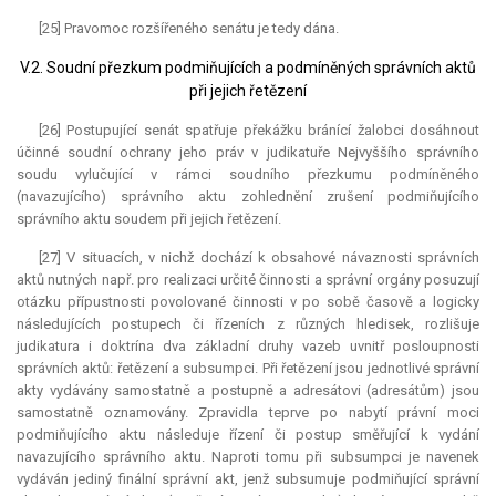
[25] Pravomoc rozšířeného senátu je tedy dána.
V.2. Soudní přezkum podmiňujících a podmíněných správních aktů
při jejich řetězení
[26] Postupující senát spatřuje překážku bránící žalobci dosáhnout
účinné soudní ochrany jeho práv v judikatuře Nejvyššího správního
soudu vylučující v rámci soudního přezkumu podmíněného
(navazujícího) správního aktu zohlednění zrušení podmiňujícího
správního aktu soudem při jejich řetězení.
[27] V situacích, v nichž dochází k obsahové návaznosti správních
aktů nutných např. pro realizaci určité činnosti a správní orgány posuzují
otázku přípustnosti povolované činnosti v po sobě časově a logicky
následujících postupech či řízeních z různých hledisek, rozlišuje
judikatura
i doktrína dva základní druhy vazeb uvnitř posloupnosti
správních aktů: řetězení a subsumpci. Při řetězení jsou jednotlivé správní
akty vydávány samostatně a postupně a adresátovi (adresátům) jsou
samostatně oznamovány. Zpravidla teprve po nabytí právní moci
podmiňujícího aktu následuje řízení či postup směřující k vydání
navazujícího správního aktu. Naproti tomu při subsumpci je navenek
vydáván jediný finální správní akt, jenž subsumuje podmiňující správní