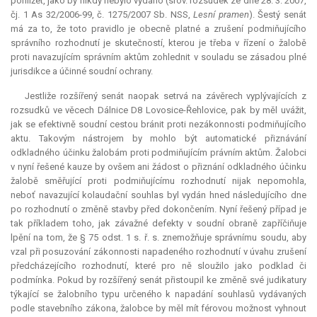
pohlížet, jako by nikdy nebylo vydáno (srov. rozsudek ze dne 28. 3. 2007,
čj. 1 As 32/2006-99, č. 1275/2007 Sb. NSS,
Lesní pramen
). Šestý senát
má za to, že toto pravidlo je obecně platné a zrušení podmiňujícího
správního rozhodnutí je skutečností, kterou je třeba v řízení o žalobě
proti navazujícím správním aktům zohlednit v souladu se zásadou plné
jurisdikce
a účinné soudní ochrany.
Jestliže rozšířený senát naopak setrvá na závěrech vyplývajících z
rozsudků ve věcech Dálnice D8 Lovosice-Řehlovice, pak by měl uvážit,
jak se efektivně soudní cestou bránit proti nezákonnosti podmiňujícího
aktu. Takovým nástrojem by mohlo být automatické přiznávání
odkladného účinku žalobám proti podmiňujícím právním aktům. Žalobci
v nyní řešené kauze by ovšem ani žádost o přiznání odkladného účinku
žalobě směřující proti podmiňujícímu rozhodnutí nijak nepomohla,
neboť navazující kolaudační souhlas byl vydán hned následujícího dne
po rozhodnutí o změně stavby před dokončením. Nyní řešený případ je
tak příkladem toho, jak závažné defekty v soudní obraně zapříčiňuje
lpění na tom, že § 75 odst. 1 s. ř. s. znemožňuje správnímu soudu, aby
vzal při posuzování zákonnosti napadeného rozhodnutí v úvahu zrušení
předcházejícího rozhodnutí, které pro ně sloužilo jako podklad či
podmínka. Pokud by rozšířený senát přistoupil ke změně své judikatury
týkající se žalobního typu určeného k napadání souhlasů vydávaných
podle stavebního zákona, žalobce by měl mít férovou možnost vyhnout