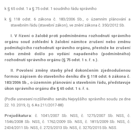
k § 65 odst. 1 a § 75 odst. 1 soudního řádu správního
k § 118 odst. 6 zákona č. 183/2006 Sb., o územním plánování a
stavebním řádu (stavební zákon), ve znění zákona č. 350/2012 Sb.
I. V řízení o žalobě proti podmíněnému rozhodnutí správního
orgánu soud zohlední k žalobní námitce zrušení nebo změnu
podmiňujícího rozhodnutí správního orgánu, přestože ke zrušení
nebo změně došlo po vydání napadeného (podmíněného)
rozhodnutí správního orgánu (§ 75 odst. 1 s. ř. s.).
II. Povolení změny stavby před dokončením zjednodušenou
formou zápisem do stavebního deníku dle § 118 odst. 6 zákona č.
183/2006 Sb., o územním plánování a stavebním řádu, představuje
úkon správního orgánu dle § 65 odst. 1 s. ř. s.
(Podle usnesení rozšířeného senátu Nejvyššího správního soudu ze dne
22. 10. 2019, čj. 6 As 211/2017-88)
Prejudikatura:
č. 1041/2007 Sb. NSS, č. 1275/2007 Sb. NSS, č.
1546/2008 Sb. NSS, č. 1762/2009 Sb. NSS, č. 1815/2009 Sb. NSS, č.
2434/2011 Sb. NSS, č. 2725/2013 Sb. NSS, č. 3270/2015 Sb. NSS.