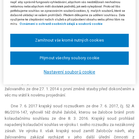
např. aby správně fungovalo vyhledávání, abychom vás neobtěžovali nevhodnou
neboť šlo o podstatnou změnu stavby, jež se mohla dotknout
reklamou nebo abychom měli dostatek podnětů, jak web vylepšovat. Proto od Vás
žalobcových vlastnických práv, a ten tudíž měl být účastníkem řádného
potřebujeme souhlas se zpracováním souborů cookies, tj. malých souborů, které se
dočasně ukládají ve vašem prohlížeči. Předem děkujeme za udělení souhlasu. Data
stavebního řízení.
využijeme ke zlepšování našich služeb a přizpůsobení obsahu webu přímo Vám na
míru.
Oznámení o ochraně osobních údajů a souborů cookie
Krajský soud v Hradci Králové – pobočka v Pardubicích rozsudkem
ze dne 5. 5. 2016, čj. 52 A 63/2015-75, zrušil rozhodnutí krajského úřadu
o zamítnutí žalobcova odvolání proti rozhodnutí o povolení první změny
Zamítnout vše kromě nutných cookies
stavby před dokončením. Dospěl totiž k závěru, že žalobce měl být
účastníkem řízení, jelikož mohl být přinejmenším potenciálně dotčen
první změnou stavby, a to z důvodu možných imisí v podobě hluku ze
Přijmout všechny soubory cookie
stacionárních zdrojů stavby, zvýšené dopravy a provozu široké
veřejnosti, zápachu, prašnosti a imisí z odvětrání prostoru pivovaru a
Nastavení souborů cookie
občerstvení či z nárůstu přijíždějících a parkujících vozidel. V návaznosti
na to krajský úřad rozhodnutím ze dne 18. 8. 2016 zrušil rozhodnutí
žalovaného ze dne 27. 1. 2014 o první změně stavby před dokončením a
věc mu vrátil k novému projednání.
Dne 7. 6. 2017 krajský soud rozsudkem ze dne 7. 6. 2017, čj. 52 A
86/2016-147, vyhověl též druhé žalobě, kterou se žalobce bránil proti
kolaudačnímu souhlasu ze dne 8. 3. 2016. Krajský soud prohlásil
napadený kolaudační souhlas ve výroku I. svého rozsudku za nezákonný
zásah. Ve výroku II. však krajský soud zamítl žalobcův návrh, aby
žalovanému zakázal vycházet v jeho další úřední činnosti z