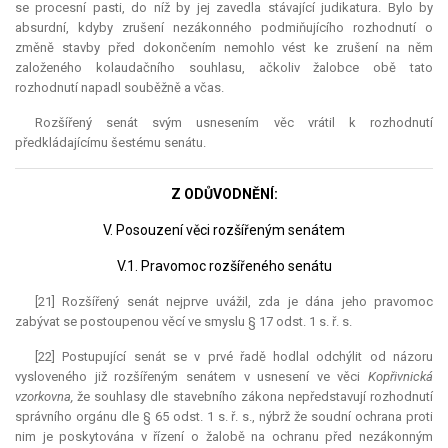
se procesní pasti, do níž by jej zavedla stávající
judikatura
. Bylo by
absurdní
, kdyby zrušení nezákonného podmiňujícího rozhodnutí o
změně stavby před dokončením nemohlo vést ke zrušení na něm
založeného kolaudačního souhlasu, ačkoliv žalobce obě tato
rozhodnutí napadl souběžně a včas.
Rozšířený senát svým usnesením věc vrátil k rozhodnutí
předkládajícímu šestému senátu.
Z ODŮVODNĚNÍ:
V. Posouzení věci rozšířeným senátem
V.1. Pravomoc rozšířeného senátu
[21] Rozšířený senát nejprve uvážil, zda je dána jeho pravomoc
zabývat se postoupenou věcí ve smyslu § 17 odst. 1 s. ř. s.
[22] Postupující senát se v prvé řadě hodlal odchýlit od názoru
vysloveného již rozšířeným senátem v usnesení ve věci
Kopřivnická
vzorkovna,
že souhlasy dle stavebního zákona nepředstavují rozhodnutí
správního orgánu dle § 65 odst. 1 s. ř. s., nýbrž že soudní ochrana proti
nim je poskytována v řízení o žalobě na ochranu před nezákonným