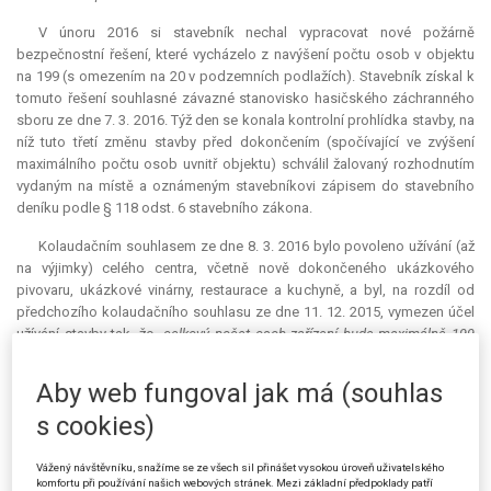
V únoru 2016 si stavebník nechal vypracovat nové požárně
bezpečnostní řešení, které vycházelo z navýšení počtu osob v objektu
na 199 (s omezením na 20 v podzemních podlažích). Stavebník získal k
tomuto řešení souhlasné závazné stanovisko hasičského záchranného
sboru ze dne 7. 3. 2016. Týž den se konala kontrolní prohlídka stavby, na
níž tuto třetí změnu stavby před dokončením (spočívající ve zvýšení
maximálního počtu osob uvnitř objektu) schválil žalovaný rozhodnutím
vydaným na místě a oznámeným stavebníkovi zápisem do stavebního
deníku podle § 118 odst. 6 stavebního zákona.
Kolaudačním souhlasem ze dne 8. 3. 2016 bylo povoleno užívání (až
na výjimky) celého centra, včetně nově dokončeného ukázkového
pivovaru, ukázkové vinárny, restaurace a kuchyně, a byl, na rozdíl od
předchozího kolaudačního souhlasu ze dne 11. 12. 2015, vymezen účel
užívání stavby tak, že „
celkový počet osob zařízení bude maximálně 199
osob., z toho v 2PP max. 20 osob a 3PP max. 20 osob
“.
Aby web fungoval jak má (souhlas
Proti kolaudačnímu souhlasu ze dne 8. 3. 2016 brojil žalobce v nyní
projednávaném případu u Krajského soudu v Hradci Králové žalobou na
s cookies)
ochranu před nezákonným zásahem. Ten spatřoval mimo jiné v tom, že
rozhodnutí o třetí změně stavby před dokončením ze dne 7. 3. 2016
Vážený návštěvníku, snažíme se ze všech sil přinášet vysokou úroveň uživatelského
nemělo být vydáno postupem podle § 118 odst. 6 stavebního zákona,
komfortu při používání našich webových stránek. Mezi základní předpoklady patří