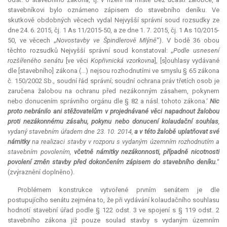
stavebníkovi bylo oznámeno zápisem do stavebního deníku. Ve
skutkově obdobných věcech vydal Nejvyšší správní soud rozsudky ze
dne 24. 6. 2015, čj. 1 As 11/2015-50, a ze dne 1. 7. 2015, čj. 1 As 10/2015-
50, ve věcech „
Novostavby ve Špindlerově Mlýně
“). V bodě 36 obou
těchto rozsudků Nejvyšší správní soud konstatoval: „
Podle usnesení
rozšířeného senátu
[ve věci
Kopřivnická vzorkovna
]‚ [s]ouhlasy vydávané
dle [stavebního] zákona (...) nejsou rozhodnutími ve smyslu § 65 zákona
č. 150/2002 Sb., soudní řád správní; soudní ochrana práv třetích osob je
zaručena žalobou na ochranu před nezákonným zásahem, pokynem
nebo donucením správního orgánu dle § 82 a násl. tohoto zákona.‘
Nic
proto nebránilo ani stěžovatelům v projednávané věci napadnout žalobou
proti nezákonnému zásahu, pokynu nebo donucení kolaudační souhlas
,
vydaný stavebním úřadem dne 23. 10. 2014,
a v této žalobě uplatňovat své
námitky
na realizaci stavby v rozporu s vydaným územním rozhodnutím a
stavebním povolením,
včetně námitky nezákonnosti, případně nicotnosti
povolení změn stavby před dokončením zápisem do stavebního deníku.
“
(zvýraznění doplněno).
Problémem konstrukce vytvořené prvním senátem je dle
postupujícího senátu zejména to, že při vydávání kolaudačního souhlasu
hodnotí stavební úřad podle § 122 odst. 3 ve spojení s § 119 odst. 2
stavebního zákona již pouze soulad stavby s vydaným územním