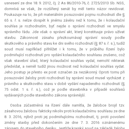
usnesení ze dne 18. 9. 2012, čj. 2 As 86/2010-76, č. 2725/2013 Sb. NSS,
domnívá se však, že rozšířený senát by měl tento názor revidovat.
Poukazuje na to, že při materiálním posuzování pojmu rozhodnutí dle §
65 s. ř. s. nelze dospět k jinému závěru než k tomu, že i kolaudační
souhlas je rozhodnutím, byť nejde o správní rozhodnutí ve smyslu
správního řádu. Jde však o správní akt, který konstituuje právo užívat
stavbu. Zákonnost zásahu přezkoumávají správní soudy podle
skutkového a právního stavu ke dni svého rozhodnutí (§ 87 s. ř. s.), tudíž
soud musí například přihlížet i k tomu, že v průběhu řízení bylo
podmiňující rozhodnutí pro vydání kolaudačního souhlasu zrušeno, což
však stavební úřad, který kolaudační souhlas vydal, nemohl nikterak
předvídat, a neměl tudíž jinou možnost než kolaudační souhlas vydat.
Jeho postup je přesto
ex post
označen za nezákonný. Oproti tomu při
posuzování žaloby proti rozhodnutí by správní soud musel vycházet z
právního a skutkového stavu v době vydání napadeného rozhodnutí (§
75 odst. 1 s. ř. s.), což je podle stavebníka v případě souhlasů
vydávaných podle stavebního zákona správnější.
Osoba zúčastněná na řízení dále namítla, že žalobce brojil tzv.
zásahovou žalobou fakticky nikoliv proti kolaudačnímu souhlasu ze dne
8. 3. 2016, nýbrž proti jej podmiňujícímu rozhodnutí, tj. proti povolení
změny stavby před dokončením ze dne 7. 3. 2016 oznámenému
zápisem do stavebního deníku. Jestliže krajský soud na základě žaloby