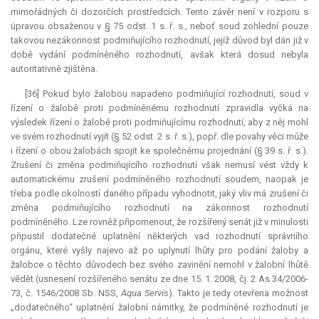
mimořádných či dozorčích prostředcích. Tento závěr není v rozporu s
úpravou obsaženou v § 75 odst. 1 s. ř. s., neboť soud zohlední pouze
takovou nezákonnost podmiňujícího rozhodnutí, jejíž důvod byl dán již v
době vydání podmíněného rozhodnutí, avšak která dosud nebyla
autoritativně zjištěna.
[36] Pokud bylo žalobou napadeno podmiňující rozhodnutí, soud v
řízení o žalobě proti podmíněnému rozhodnutí zpravidla vyčká na
výsledek řízení o žalobě proti podmiňujícímu rozhodnutí, aby z něj mohl
ve svém rozhodnutí vyjít (§ 52 odst. 2 s. ř. s.), popř. dle povahy věci může
i řízení o obou žalobách spojit ke společnému projednání (§ 39 s. ř. s.).
Zrušení či změna podmiňujícího rozhodnutí však nemusí vést vždy k
automatickému zrušení podmíněného rozhodnutí soudem, naopak je
třeba podle okolností daného případu vyhodnotit, jaký vliv má zrušení či
změna podmiňujícího rozhodnutí na zákonnost rozhodnutí
podmíněného. Lze rovněž připomenout, že rozšířený senát již v minulosti
připustil dodatečné uplatnění některých vad rozhodnutí správního
orgánu, které vyšly najevo až po uplynutí lhůty pro podání žaloby a
žalobce o těchto důvodech bez svého zavinění nemohl v žalobní lhůtě
vědět (usnesení rozšířeného senátu ze dne 15. 1. 2008, čj. 2 As 34/2006-
73, č. 1546/2008 Sb. NSS,
Aqua
Servis
). Takto je tedy otevřena možnost
„dodatečného“ uplatnění žalobní námitky, že podmíněné rozhodnutí je