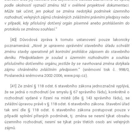
podle okolností vyznačí změnu též v ověřené projektové dokumentaci.
Může tak učinit, jen pokud se změna nedotýká podmínek územního
rozhodnutí, veřejných zájmů chráněných zvláštními právními předpisy nebo
v případě, kdy příslušný dotčený orgán písemně anebo prohlášením do
protokolu se změnou souhlasí.
“
[40] Důvodová zpráva k tomuto ustanovení pouze lakonicky
poznamenává: „
Nově je upraveno oprávnění stavebního úřadu schválit
změnu stavby operativně při kontrolní prohlídce zápisem do stavebního
deníku. Předpokladem je soulad s územním rozhodnutím a souhlas
příslušného dotčeného orgánu, jestliže by se navrhovaná změna dotýkala
zájmu chráněného zvláštním předpisem.
“ (sněmovní tisk č. 998/0,
Poslanecká sněmovna 2002-2006, www.psp.cz).
[41] Ze znění § 118 odst. 6 stavebního zákona jednoznačně vyplývá,
že se jedná o rozhodnutí (ve smyslu § 67 správního řádu), konkrétně o
rozhodnutí vydané v řízení na místě (dle § 143 správního řádu), se
zvláštní úpravou právě v § 118 odst. 6 stavebního zákona. Stavební úřad
tak smí dle § 118 odst. 6 stavebního zákona postupovat pouze v
případě splnění přísných podmínek, tj. změna se nesmí týkat obsahu
územního rozhodnutí, nesmí se týkat práv třetích osob ani veřejných
zájmů.