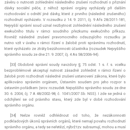
závěru o nutnosti zohlednění následného zrušení rozhodnutí o přiznání
dávky sociální péče, z něhož správní orgány vycházely při dalším
rozhodování o odnětí jiné dávky, které z prvního (následně zrušeného)
rozhodnutí vycházelo. V rozsudku z 14. 9. 2011, čj. 9 Afs 28/2011-181,
Nejvyšší správní soud uznal nezbytnost zohlednění následného zrušení
exekučního titulu v rámci soudního přezkumu exekučního příkazu.
Rovněž následné zrušení pravomocného odsuzujícího rozsudku je
nutno vzít v úvahu v rámci řízení o žalobě proti správnímu rozhodnutí,
které vycházelo ze ztráty bezúhonnosti účastníka (rozsudek Nejvyššího
správního soudu ze dne 21. 9. 2007, čj. 4 As 58/2006-94).
[33] Obdobně správní soudy navzdory § 75 odst. 1 s. ř. s. vcelku
bezproblémově akceptují nutnost zásadně zohlednit v rámci řízení o
žalobě proti rozhodnutí následné zrušení ustanovení zákona, které bylo
aplikováno správním orgánem, Ústavním soudem pro jeho rozpor s
ústavním pořádkem (srov. rozsudek Nejvyššího správního soudu ze dne
30. 6. 2004, čj. 7 A 48/2002-98, č. 1041/2007 Sb. NSS). I zde se jedná o
odchýlení se od právního stavu, který zde byl v době rozhodování
správního orgánu.
[34] Nelze rovněž odhlédnout od toho, že nezákonnosti
podkladových úkonů správních orgánů, které nemají povahu rozhodnutí
správního orgánu, a tedy se neřetězí, nýbrž tzv. subsumují, mohou a musí