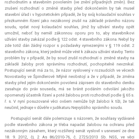
rozhodnutím a stavebním povolením (ve znění případných změn). Bez
zrušení rozhodnutí o změně stavby před dokončením by tak musel
stavební úřad i v hypotetickém případě, že by svůj kolaudační souhlas v
přezkumném řízení jako nezákonný zrušil na základě právního názoru
soudu, vydat nový kolaudační souhlas, jímž by užívání stavby opět
umožnil, neboť by neměl zákonnou oporu pro to, aby stavebníkovi
užívání stavby zakázal podle § 122 odst. 4 stavebního zákona. Nebyl by
zde totiž dán žádný rozpor s požadavky vymezenými v § 119 odst. 2
stavebního zákona, který jedině může vést k zákazu užívání stavby. Tento
problém by v případě, že by soud zrušil rozhodnutí o změně stavby na
základě žaloby proti správnímu rozhodnutí, pochopitelně nevznikal.
Postupující senát má za to, že názor vyslovený v rozsudcích ve věcech
Novostavby ve Špindlerově Mlýně neobstojí a že v případě, že změna
stavby před jejím dokončením povolená zápisem do stavebního deníku
zasahuje do práv souseda, má se bránit podáním odvolání jakožto
opomenutý účastník řízení a poté žalobou proti rozhodnutí podle § 65 s.
ř. s. V nyní posuzované věci ovšem nemůže být žalobci k tíži, že tak
neučinil, jednaje v důvěře v judikaturu Nejvyššího správního soudu.
Postupující senát dále polemizuje s názorem, že souhlasy vydávané
podle stavebního zákona je třeba napadat žalobou na ochranu před
nezákonným zásahem, který rozšířený senát vyslovil v usnesení ze dne
18. 9. 2012, čj. 2 As 86/2010-76, č. 2725/2013 Sb. NSS, ve věci