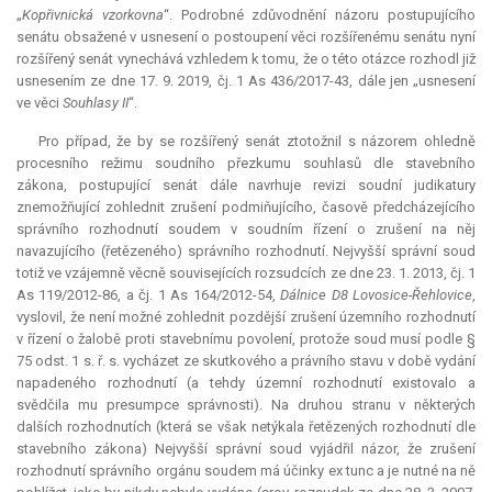
„
Kopřivnická vzorkovna
“. Podrobné zdůvodnění názoru postupujícího
senátu obsažené v usnesení o postoupení věci rozšířenému senátu nyní
rozšířený senát vynechává vzhledem k tomu, že o této otázce rozhodl již
usnesením ze dne 17. 9. 2019, čj. 1 As 436/2017-43, dále jen „usnesení
ve věci
Souhlasy II
“.
Pro případ, že by se rozšířený senát ztotožnil s názorem ohledně
procesního režimu soudního přezkumu souhlasů dle stavebního
zákona, postupující senát dále navrhuje revizi soudní judikatury
znemožňující zohlednit zrušení podmiňujícího, časově předcházejícího
správního rozhodnutí soudem v soudním řízení o zrušení na něj
navazujícího (řetězeného) správního rozhodnutí. Nejvyšší správní soud
totiž ve vzájemně věcně souvisejících rozsudcích ze dne 23. 1. 2013, čj. 1
As 119/2012-86, a čj. 1 As 164/2012-54,
Dálnice D8 Lovosice-Řehlovice
,
vyslovil, že není možné zohlednit pozdější zrušení územního rozhodnutí
v řízení o žalobě proti stavebnímu povolení, protože soud musí podle §
75 odst. 1 s. ř. s. vycházet ze skutkového a právního stavu v době vydání
napadeného rozhodnutí (a tehdy územní rozhodnutí existovalo a
svědčila mu
presumpce
správnosti). Na druhou stranu v některých
dalších rozhodnutích (která se však netýkala řetězených rozhodnutí dle
stavebního zákona) Nejvyšší správní soud vyjádřil názor, že zrušení
rozhodnutí správního orgánu soudem má účinky
ex tunc
a je nutné na ně