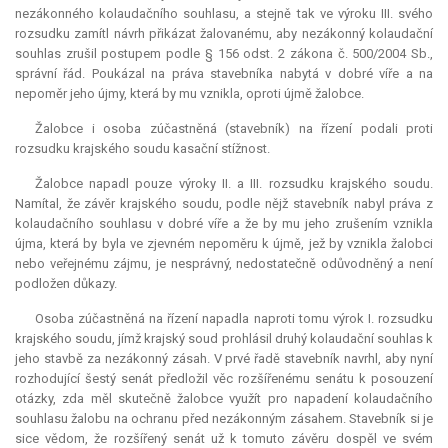
nezákonného kolaudačního souhlasu, a stejně tak ve výroku III. svého
rozsudku zamítl návrh přikázat žalovanému, aby nezákonný kolaudační
souhlas zrušil postupem podle § 156 odst. 2 zákona č. 500/2004 Sb.,
správní řád. Poukázal na práva stavebníka nabytá v dobré víře a na
nepoměr jeho újmy, která by mu vznikla, oproti újmě žalobce.
Žalobce i osoba zúčastněná (stavebník) na řízení podali proti
rozsudku krajského soudu kasační stížnost.
Žalobce napadl pouze výroky II. a III. rozsudku krajského soudu.
Namítal, že závěr krajského soudu, podle nějž stavebník nabyl práva z
kolaudačního souhlasu v dobré víře a že by mu jeho zrušením vznikla
újma, která by byla ve zjevném nepoměru k újmě, jež by vznikla žalobci
nebo veřejnému zájmu, je nesprávný, nedostatečně odůvodněný a není
podložen důkazy.
Osoba zúčastněná na řízení napadla naproti tomu výrok I. rozsudku
krajského soudu, jímž krajský soud prohlásil druhý kolaudační souhlas k
jeho stavbě za nezákonný zásah. V prvé řadě stavebník navrhl, aby nyní
rozhodující šestý senát předložil věc rozšířenému senátu k posouzení
otázky, zda měl skutečně žalobce využít pro napadení kolaudačního
souhlasu žalobu na ochranu před nezákonným zásahem. Stavebník si je
sice vědom, že rozšířený senát už k tomuto závěru dospěl ve svém