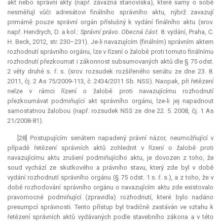
akt nebo správní akty (např. závazná stanoviska), které samy o sobě
nesměřují vůči adresátovi finálního správního aktu, nýbrž zavazují
primárně pouze správní orgán příslušný k vydání finálního aktu (srov.
např. Hendrych, D. a kol.:
Správní právo. Obecná část.
8. vydání, Praha, C.
H. Beck, 2012, str. 230–231). Je-li navazujícím (finálním) správním aktem
rozhodnutí správního orgánu, lze v řízení o žalobě proti tomuto finálnímu
rozhodnutí přezkoumat i zákonnost subsumovaných aktů dle § 75 odst.
2 věty druhé s. ř. s. (srov. rozsudek rozšířeného senátu ze dne 23. 8.
2011, čj. 2 As 75/2009-113, č. 2434/2011 Sb. NSS). Naopak, při řetězení
nelze v rámci řízení o žalobě proti navazujícímu rozhodnutí
přezkoumávat podmiňující akt správního orgánu, lze-li jej napadnout
samostatnou žalobou (např. rozsudek NSS ze dne 22. 5. 2008, čj. 1 As
21/2008-81).
[28] Postupujícím senátem napadený právní názor, neumožňující v
případě řetězení správních aktů zohlednit v řízení o žalobě proti
navazujícímu aktu zrušení podmiňujícího aktu, je dovozen z toho, že
soud vychází ze skutkového a právního stavu, který zde byl v době
vydání rozhodnutí správního orgánu (§ 75 odst. 1 s. ř. s.), a z toho, že v
době rozhodování správního orgánu o navazujícím aktu zde existovalo
pravomocné podmiňující (zpravidla) rozhodnutí, které bylo nadáno
presumpcí správnosti. Tento přístup byl tradičně zastáván ve vztahu k
řetězení správních aktů vydávaných podle stavebního zákona a v této