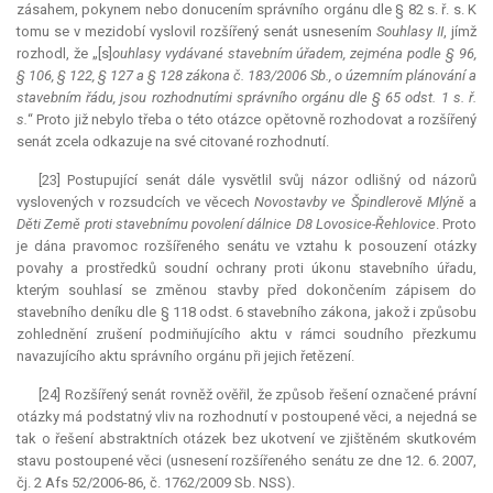
zásahem, pokynem nebo donucením správního orgánu dle § 82 s. ř. s. K
tomu se v mezidobí vyslovil rozšířený senát usnesením
Souhlasy II
, jímž
rozhodl, že „[s]
ouhlasy vydávané stavebním úřadem, zejména podle § 96,
§ 106, § 122, § 127 a § 128 zákona č. 183/2006 Sb., o územním plánování a
stavebním řádu, jsou rozhodnutími správního orgánu dle § 65 odst. 1 s. ř.
s.
“ Proto již nebylo třeba o této otázce opětovně rozhodovat a rozšířený
senát zcela odkazuje na své citované rozhodnutí.
[23] Postupující senát dále vysvětlil svůj názor odlišný od názorů
vyslovených v rozsudcích ve věcech
Novostavby ve Špindlerově Mlýně
a
Děti Země proti stavebnímu povolení dálnice D8 Lovosice-Řehlovice
. Proto
je dána pravomoc rozšířeného senátu ve vztahu k posouzení otázky
povahy a prostředků soudní ochrany proti úkonu stavebního úřadu,
kterým souhlasí se změnou stavby před dokončením zápisem do
stavebního deníku dle § 118 odst. 6 stavebního zákona, jakož i způsobu
zohlednění zrušení podmiňujícího aktu v rámci soudního přezkumu
navazujícího aktu správního orgánu při jejich řetězení.
[24] Rozšířený senát rovněž ověřil, že způsob řešení označené právní
otázky má podstatný vliv na rozhodnutí v postoupené věci, a nejedná se
tak o řešení abstraktních otázek bez ukotvení ve zjištěném skutkovém
stavu postoupené věci (usnesení rozšířeného senátu ze dne 12. 6. 2007,
čj. 2 Afs 52/2006-86, č. 1762/2009 Sb. NSS).