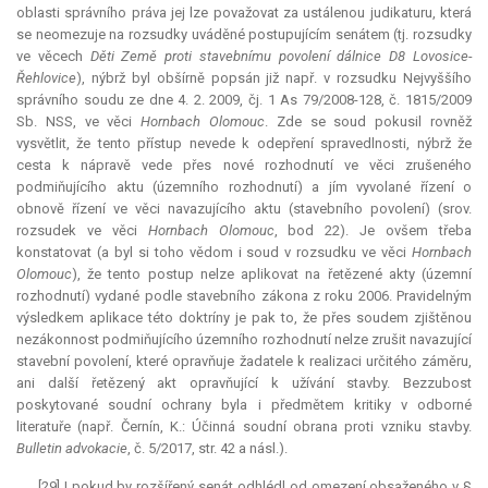
oblasti správního práva jej lze považovat za ustálenou judikaturu, která
se neomezuje na rozsudky uváděné postupujícím senátem (tj. rozsudky
ve věcech
Děti Země proti stavebnímu povolení dálnice D8 Lovosice-
Řehlovice
), nýbrž byl obšírně popsán již např. v rozsudku Nejvyššího
správního soudu ze dne 4. 2. 2009, čj. 1 As 79/2008-128, č. 1815/2009
Sb. NSS, ve věci
Hornbach Olomouc
. Zde se soud pokusil rovněž
vysvětlit, že tento přístup nevede k odepření spravedlnosti, nýbrž že
cesta k nápravě vede přes nové rozhodnutí ve věci zrušeného
podmiňujícího aktu (územního rozhodnutí) a jím vyvolané řízení o
obnově řízení ve věci navazujícího aktu (stavebního povolení) (srov.
rozsudek ve věci
Hornbach Olomouc
, bod 22). Je ovšem třeba
konstatovat (a byl si toho vědom i soud v rozsudku ve věci
Hornbach
Olomouc
), že tento postup nelze aplikovat na řetězené akty (územní
rozhodnutí) vydané podle stavebního zákona z roku 2006. Pravidelným
výsledkem aplikace této doktríny je pak to, že přes soudem zjištěnou
nezákonnost podmiňujícího územního rozhodnutí nelze zrušit navazující
stavební povolení, které opravňuje žadatele k realizaci určitého záměru,
ani další řetězený akt opravňující k užívání stavby. Bezzubost
poskytované soudní ochrany byla i předmětem kritiky v odborné
literatuře (např. Černín, K.: Účinná soudní obrana proti vzniku stavby.
Bulletin advokacie
, č. 5/2017, str. 42 a násl.).
[29] I pokud by rozšířený senát odhlédl od omezení obsaženého v §