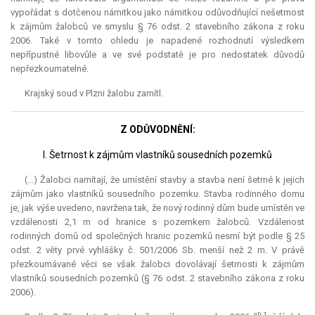
vypořádat s dotčenou námitkou jako námitkou odůvodňující nešetrnost
k zájmům žalobců ve smyslu § 76 odst. 2 stavebního zákona z roku
2006. Také v tomto ohledu je napadené rozhodnutí výsledkem
nepřípustné libovůle a ve své podstatě je pro nedostatek důvodů
nepřezkoumatelné.
Krajský soud v Plzni žalobu zamítl.
Z ODŮVODNĚNÍ:
I. Šetrnost k zájmům vlastníků sousedních pozemků
(...) Žalobci namítají, že umístění stavby a stavba není šetrné k jejich
zájmům jako vlastníků sousedního pozemku. Stavba rodinného domu
je, jak výše uvedeno, navržena tak, že nový rodinný dům bude umístěn ve
vzdálenosti 2,1 m od hranice s pozemkem žalobců. Vzdálenost
rodinných domů od společných hranic pozemků nesmí být podle § 25
odst. 2 věty prvé vyhlášky č. 501/2006 Sb. menší než 2 m. V právě
přezkoumávané věci se však žalobci dovolávají šetrnosti k zájmům
vlastníků sousedních pozemků (§ 76 odst. 2 stavebního zákona z roku
2006).