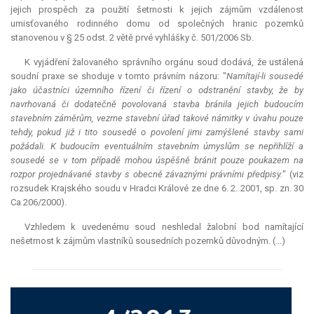
jejich prospěch za použití šetrnosti k jejich zájmům vzdálenost
umisťovaného rodinného domu od společných hranic pozemků
stanovenou v § 25 odst. 2 větě prvé vyhlášky č. 501/2006 Sb.
K vyjádření žalovaného správního orgánu soud dodává, že ustálená
soudní praxe se shoduje v tomto právním názoru: "
Namítají-li sousedé
jako účastníci územního řízení či řízení o odstranění stavby, že by
navrhovaná či dodatečně povolovaná stavba bránila jejich budoucím
stavebním záměrům, vezme stavební úřad takové námitky v úvahu pouze
tehdy, pokud již i tito sousedé o povolení jimi zamýšlené stavby sami
požádali. K budoucím eventuálním stavebním úmyslům se nepřihlíží a
sousedé se v tom případě mohou úspěšně bránit pouze poukazem na
rozpor projednávané stavby s obecně závaznými právními předpisy.
" (viz
rozsudek Krajského soudu v Hradci Králové ze dne 6. 2. 2001, sp. zn. 30
Ca 206/2000).
Vzhledem k uvedenému soud neshledal žalobní bod namítající
nešetrnost k zájmům vlastníků sousedních pozemků důvodným. (...)