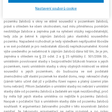
pro odepření vydání stavebního povolení, aniž by respektoval fakt, že jde
o umístění stavby, a ve své podstatě, stejně jako žalovaný, v důsledku
Nastavení souborů cookie
údajně chybějící právní úpravy, rezignoval na řádné vyřešení jím
samotným postavené otázky, zda umístění stavby v těsné blízkosti
pozemku žalobců s okny ve stěně sousedící s pozemkem žalobců,
právě s ohledem ke všem okolnostem, nad míru přiměřenou poměrům
neobtěžuje žalobce a zejména pak na vyřešení otázky nejpodstatnější,
tedy zda je šetrné k zájmům žalobců jako vlastníků sousedního
pozemku. Napadené rozhodnutí je tedy výsledkem nepřípustné libovůle
a ve své podstatě je pro nedostatek důvodů nepřezkoumatelné. Kromě
výše uvedeného je nešetrnost k zájmům žalobců dána též tím, že je jim,
zejména s ohledem na § 23 odst. 2 a § 25 vyhlášky č. 501/2006 Sb.,
umístěním povolované stavby v bezprostřední blízkosti hranice s jejich
pozemkem, navíc umístěním stavby s okny obytných místností ve stěně
sousedící s jejich pozemkem, do budoucna ve své podstatě
znemožněno užít vlastní pozemek ke stavbě domu, resp. rekreační chaty
(záměr takto učinit dali již v průběhu řízení najevo a platný územní plán
tomu nebrání). Přitom žadatelům o umístění stavby nic nebrání v umístění
stavby dále od pozemku žalobců a žadatelé ani nijak nezdůvodňují, proč
by měla být jejich stavba umístěna co nejblíže k pozemku žalobců.
Naopak v počáteční fázi s umístěním stavby dále od pozemku žalobců
souhlasili. K argumentaci žalovaného použité v této souvislosti žalobci
namítají, že takovouto argumentací se nelze rozumně a po právu