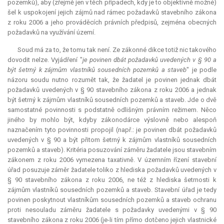
pozemků), aby (zřejmě jen v těch případech, kdy je to objektivně možné)
šel k uspokojení jejich zájmů nad rámec požadavků stavebního zákona
z roku 2006 a jeho prováděcích právních předpisů, zejména obecných
požadavků na využívání území.
Soud má za to, že tomu tak není. Ze zákonné dikce totiž nic takového
dovodit nelze. Vyjádření "
je povinen dbát požadavků uvedených v § 90 a
být šetrný k zájmům vlastníků sousedních pozemků a staveb
" je podle
názoru soudu nutno rozumět tak, že žadatel je povinen jednak dbát
požadavků uvedených v § 90 stavebního zákona z roku 2006 a jednak
být šetrný k zájmům vlastníků sousedních pozemků a staveb. Jde o dvě
samostatné povinnosti s podstatně odlišným právním režimem. Něco
jiného by mohlo být, kdyby zákonodárce výslovně nebo alespoň
naznačením tyto povinnosti propojil (např.: je povinen dbát požadavků
uvedených v § 90 a být přitom šetrný k zájmům vlastníků sousedních
pozemků a staveb). Kritéria posuzování záměru žadatele jsou stavebním
zákonem z roku 2006 vymezena taxativně. V územním řízení stavební
úřad posuzuje záměr žadatele toliko z hlediska požadavků uvedených v
§ 90 stavebního zákona z roku 2006, ne též z hlediska šetrnosti k
zájmům vlastníků sousedních pozemků a staveb. Stavební úřad je tedy
povinen poskytnout vlastníkům sousedních pozemků a staveb ochranu
proti nesouladu záměru žadatele s požadavky uvedenými v § 90
stavebního zákona z roku 2006 (je-li tím přímo dotčeno jejich vlastnické