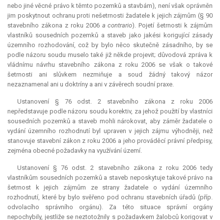
nebo jiné věcné právo k těmto pozemků a stavbám), není však oprávněn
jim poskytnout ochranu proti nešetrnosti žadatele k jejich zájmům (§ 90
stavebního zákona z roku 2006
a contrario
). Pojetí šetrnosti k zájmům
vlastníků sousedních pozemků a staveb jako jakési korigující zásady
územního rozhodování, což by bylo něco skutečně zásadního, by se
podle názoru soudu muselo také již někde projevit; důvodová zpráva k
vládnímu návrhu stavebního zákona z roku 2006 se však o takové
šetrnosti ani slůvkem nezmiňuje a soud žádný takový názor
nezaznamenal ani u doktríny a ani v závěrech soudní praxe.
Ustanovení § 76 odst. 2 stavebního zákona z roku 2006
nepředstavuje podle názoru soudu korektiv, za jehož použití by vlastníci
sousedních pozemků a staveb mohli nárokovat, aby záměr žadatele o
vydání územního rozhodnutí byl upraven v jejich zájmu výhodněji, než
stanovuje stavební zákon z roku 2006 a jeho prováděcí právní předpisy,
zejména obecné požadavky na využívání území.
Ustanovení § 76 odst. 2 stavebního zákona z roku 2006 tedy
vlastníkům sousedních pozemků a staveb neposkytuje takové právo na
šetrnost k jejich zájmům ze strany žadatele o vydání územního
rozhodnutí, které by bylo svěřeno pod ochranu stavebních úřadů (příp.
odvolacího správního orgánu). Za této situace správní orgány
nepochybily, jestliže se neztotožnily s požadavkem žalobců korigovat v