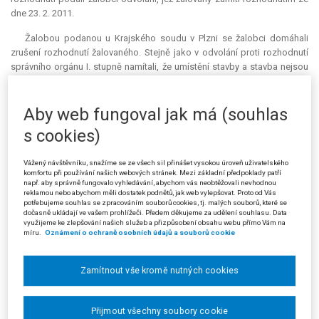
dne 23. 2. 2011.
Žalobou podanou u Krajského soudu v Plzni se žalobci domáhali
zrušení rozhodnutí žalovaného. Stejně jako v odvolání proti rozhodnutí
správního orgánu I. stupně namítali, že umístění stavby a stavba nejsou
šetrné k zájmům žalobců jako vlastníků sousedního pozemku, což je v
rozporu s § 76 odst. 2 stavebního zákona z roku 2006. Žalobci spatřují
nešetrnost k jejich zájmům v postavení vlastníků sousedního pozemku,
Aby web fungoval jak má (souhlas
který je druhem zahradou spadající do zemědělského půdního fondu, v
s cookies)
tom, že umístění stavby dle rozhodnutí správních orgánů obou instancí
jim prakticky znehodnotí část zahrady určenou k pěstování rostlin,
Vážený návštěvníku, snažíme se ze všech sil přinášet vysokou úroveň uživatelského
nebude možné ji k takto určenému stávajícímu účelu využít, přičemž
komfortu při používání našich webových stránek. Mezi základní předpoklady patří
vzhledem k rozměrům pozemku nelze k takto určenému účelu využít ani
např. aby správně fungovalo vyhledávání, abychom vás neobtěžovali nevhodnou
reklamou nebo abychom měli dostatek podnětů, jak web vylepšovat. Proto od Vás
jiného náhradního místa. Argumentace žalovaného tím, že problematika
potřebujeme souhlas se zpracováním souborů cookies, tj. malých souborů, které se
zastínění pozemků není právními předpisy řešena a u navrhované stavby
dočasně ukládají ve vašem prohlížeči. Předem děkujeme za udělení souhlasu. Data
rodinného domu je dodržena vzdálenost 2 m od společných hranic
využijeme ke zlepšování našich služeb a přizpůsobení obsahu webu přímo Vám na
míru.
Oznámení o ochraně osobních údajů a souborů cookie
pozemků stanovená v § 25 odst. 2 vyhlášky č. 501/2006 Sb., o obecných
požadavcích na využívání území, nemůže být a ani není dostatečným
odůvodněním správního uvážení při řešení odvolacího důvodu žalobců
Zamítnout vše kromě nutných cookies
spočívajícího v odůvodněné námitce nešetrnosti k jejich zájmům jako
vlastníků sousedního pozemku. S touto námitkou se nevypořádal ani
správní orgán I. stupně, který konstatoval, že stín budovy není důvodem
Přijmout všechny soubory cookie