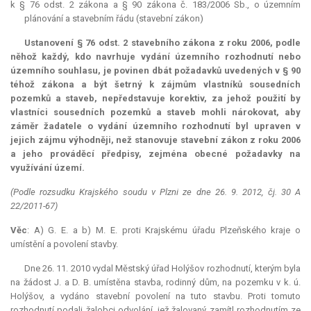
k § 76 odst. 2 zákona a § 90 zákona č. 183/2006 Sb., o územním
plánování a stavebním řádu (stavební zákon)
Ustanovení § 76 odst. 2 stavebního zákona z roku 2006, podle
něhož každý, kdo navrhuje vydání územního rozhodnutí nebo
územního souhlasu, je povinen dbát požadavků uvedených v § 90
téhož zákona a být šetrný k zájmům vlastníků sousedních
pozemků a staveb, nepředstavuje korektiv, za jehož použití by
vlastníci sousedních pozemků a staveb mohli nárokovat, aby
záměr žadatele o vydání územního rozhodnutí byl upraven v
jejich zájmu výhodněji, než stanovuje stavební zákon z roku 2006
a jeho prováděcí předpisy, zejména obecné požadavky na
využívání území.
(Podle rozsudku Krajského soudu v Plzni ze dne 26. 9. 2012, čj. 30 A
22/2011-67)
Věc
: A) G. E. a b) M. E. proti Krajskému úřadu Plzeňského kraje o
umístění a povolení stavby.
Dne 26. 11. 2010 vydal Městský úřad Holýšov rozhodnutí, kterým byla
na žádost J. a D. B. umístěna stavba, rodinný dům, na pozemku v k. ú.
Holýšov, a vydáno stavební povolení na tuto stavbu. Proti tomuto
rozhodnutí podali žalobci odvolání, jež žalovaný zamítl rozhodnutím ze