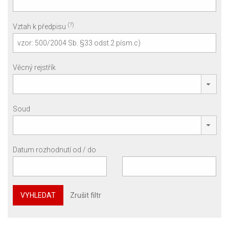
(?)
Vztah k předpisu
Věcný rejstřík
Soud
Datum rozhodnutí od / do
VYHLEDAT
Zrušit filtr