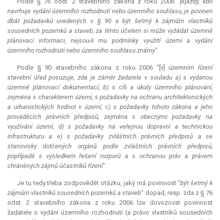
Podle § 76 odst. 2 stavebního zákona z roku 2006 "[k]
aždý, kdo
navrhuje vydání územního rozhodnutí nebo územního souhlasu, je povinen
dbát požadavků uvedených v § 90 a být šetrný k zájmům vlastníků
sousedních pozemků a staveb, za tímto účelem si může vyžádat územně
plánovací informaci, nejsou-li mu podmínky využití území a vydání
územního rozhodnutí nebo územního souhlasu známy
".
Podle § 90 stavebního zákona z roku 2006 "[v]
územním řízení
stavební úřad posuzuje, zda je záměr žadatele v souladu a) s vydanou
územně plánovací dokumentací, b) s cíli a úkoly územního plánování,
zejména s charakterem území, s požadavky na ochranu architektonických
a urbanistických hodnot v území, c) s požadavky tohoto zákona a jeho
prováděcích právních předpisů, zejména s obecnými požadavky na
využívání území, d) s požadavky na veřejnou dopravní a technickou
infrastrukturu a e) s požadavky zvláštních právních předpisů a se
stanovisky dotčených orgánů podle zvláštních právních předpisů,
popřípadě s výsledkem řešení rozporů a s ochranou práv a právem
chráněných zájmů účastníků řízení
".
Je tu tedy třeba zodpovědět otázku, jaký má povinnost "
být šetrný k
zájmům vlastníků sousedních pozemků a staveb
" dopad, resp. zda z § 76
odst. 2 stavebního zákona z roku 2006 lze dovozovat povinnost
žadatele o vydání územního rozhodnutí (a právo vlastníků sousedních