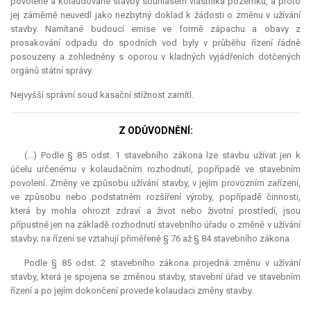
povolené a kolaudované stavby souhlasem vlastníka pozemku, a proto
jej záměrně neuvedl jako nezbytný doklad k žádosti o změnu v užívání
stavby. Namítané budoucí
emise
ve formě zápachu a obavy z
prosakování odpadu do spodních vod byly v průběhu řízení řádně
posouzeny a zohledněny s oporou v kladných vyjádřeních dotčených
orgánů státní správy.
Nejvyšší správní soud kasační stížnost zamítl.
Z ODŮVODNĚNÍ:
(...) Podle § 85 odst. 1 stavebního zákona lze stavbu užívat jen k
účelu určenému v kolaudačním rozhodnutí, popřípadě ve stavebním
povolení. Změny ve způsobu užívání stavby, v jejím provozním zařízení,
ve způsobu nebo podstatném rozšíření výroby, popřípadě činnosti,
která by mohla ohrozit zdraví a život nebo životní prostředí, jsou
přípustné jen na základě rozhodnutí stavebního úřadu o změně v užívání
stavby; na řízení se vztahují přiměřeně § 76 až § 84 stavebního zákona.
Podle § 85 odst. 2 stavebního zákona projedná změnu v užívání
stavby, která je spojena se změnou stavby, stavební úřad ve stavebním
řízení a po jejím dokončení provede kolaudaci změny stavby.