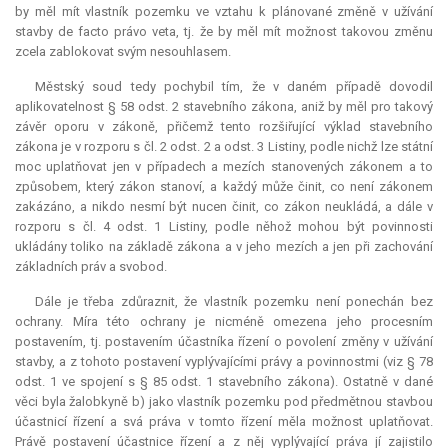
by měl mít vlastník pozemku ve vztahu k plánované změně v užívání
stavby
de facto
právo veta, tj. že by měl mít možnost takovou změnu
zcela zablokovat svým nesouhlasem.
Městský soud tedy pochybil tím, že v daném případě dovodil
aplikovatelnost § 58 odst. 2 stavebního zákona, aniž by měl pro takový
závěr oporu v zákoně, přičemž tento rozšiřující výklad stavebního
zákona je v rozporu s čl. 2 odst. 2 a odst. 3 Listiny, podle nichž lze státní
moc uplatňovat jen v případech a mezích stanovených zákonem a to
způsobem, který zákon stanoví, a každý může činit, co není zákonem
zakázáno, a nikdo nesmí být nucen činit, co zákon neukládá, a dále v
rozporu s čl. 4 odst. 1 Listiny, podle něhož mohou být povinnosti
ukládány toliko na základě zákona a v jeho mezích a jen při zachování
základních práv a svobod.
Dále je třeba zdůraznit, že vlastník pozemku není ponechán bez
ochrany. Míra této ochrany je nicméně omezena jeho procesním
postavením, tj. postavením účastníka řízení o povolení změny v užívání
stavby, a z tohoto postavení vyplývajícími právy a povinnostmi (viz § 78
odst. 1 ve spojení s § 85 odst. 1 stavebního zákona). Ostatně v dané
věci byla žalobkyně b) jako vlastník pozemku pod předmětnou stavbou
účastnicí řízení a svá práva v tomto řízení měla možnost uplatňovat.
Právě postavení účastnice řízení a z něj vyplývající práva jí zajistilo