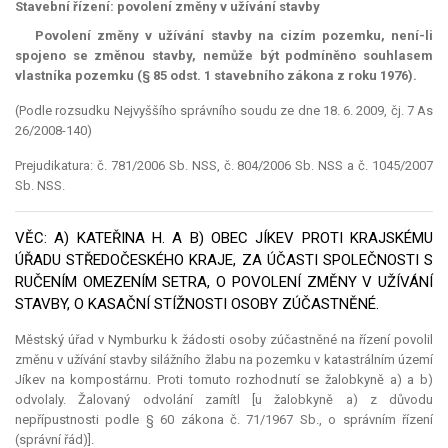
Stavební řízení: povolení změny v užívání stavby
Povolení změny v užívání stavby na cizím pozemku, není-li
spojeno se změnou stavby, nemůže být podmíněno souhlasem
vlastníka pozemku (§ 85 odst. 1 stavebního zákona z roku 1976).
(Podle rozsudku Nejvyššího správního soudu ze dne 18. 6. 2009, čj. 7 As
26/2008-140)
Prejudikatura: č. 781/2006 Sb. NSS, č. 804/2006 Sb. NSS a č. 1045/2007
Sb. NSS.
VĚC: A) KATEŘINA H. A B) OBEC JÍKEV PROTI KRAJSKÉMU
ÚŘADU STŘEDOČESKÉHO KRAJE, ZA ÚČASTI SPOLEČNOSTI S
RUČENÍM OMEZENÍM SETRA, O POVOLENÍ ZMĚNY V UŽÍVÁNÍ
STAVBY, O KASAČNÍ STÍŽNOSTI OSOBY ZÚČASTNĚNÉ.
Městský úřad v Nymburku k žádosti osoby zúčastněné na řízení povolil
změnu v užívání stavby silážního žlabu na pozemku v katastrálním území
Jíkev na kompostárnu. Proti tomuto rozhodnutí se žalobkyně a) a b)
odvolaly. Žalovaný odvolání zamítl [u žalobkyně a) z důvodu
nepřípustnosti podle § 60 zákona č. 71/1967 Sb., o správním řízení
(správní řád)].