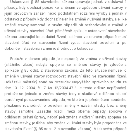
Ustanovení § 85 stavebního zákona upravuje jednak v odstavci 1
případy, kdy dochází pouze ke změnám ve způsobu užívání stavby, v
jejím provozním zařízení nebo podstatném rozšíření výroby a jednak v
odstavci 2 případy, kdy dochází nejen ke změně v užívání stavby, ale i ke
změně stavby samotné. V prvém případě při rozhodování o změně v
užívání stavby stavební úřad přiměřeně aplikuje ustanovení stavebního
zákona upravující kolaudační řízení, zatímco ve druhém případě musí
stavební úřad ve stavebním řízení vydat stavební povolení a po
dokončení stavebních změn rozhodnout o kolaudaci.
Protože v daném případě je nesporné, že změna v užívání stavby
(silážního žlabu) nebyla spojena se změnou stavby, je vyloučena
aplikace § 85 odst. 2 stavebního zákona. Za této situace nemusel o
změně v užívání stavby rozhodovat stavební úřad ve stavebním řízení.
Odkázal-li městský soud na rozsudek Nejvyššího správního soudu ze
1)
dne 13. 12. 2004, čj. 7 As 12/2004-47
, je tento odkaz nepřípadný,
protože se jednalo o změnu stavby, tedy o skutkově odlišnou situaci
oproti nyní posuzovanému případu, ve kterém je předmětem soudního
přezkumu rozhodnutí o povolení změny v užívání stavby bez změny
stavby samotné. Zásadní rozdíl mezi oběma případy spočívá v
odlišnosti právní úpravy, neboť je-li změna v užívání stavby spojena se
změnou stavby, je třeba, aby změna v užívání stavby byla projednána ve
stavebním řízení (§ 85 odst. 2 stavebního zákona). V takovém případě