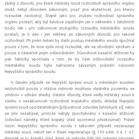
žádný z důvodů, pro které městský soud rozhodnutí správního orgánu
zrušil, nebyl důvodem zákonným, popř. jiná skutečnost, pro kterou
rozsudek neobstojí. Stejně jako pro zrušení rozhodnutí správního
orgánu postačí, aby byl žalobce úspěšným jen v některém z žalobních
bodů, tak i pro zákonnost zrušujícího rozsudku městského soudu
postačí, je li dán i jen některý ze zákonných důvodů pro takové
rozhodnutí. Při jiném řešení by další postup městského soudu spočíval
pouze v tom, že sice vydá nový rozsudek, ale se shodným výrokem a
pouze s částečně jiným odůvodněním. Důvodnost kasační stížnosti by
pak fakticky spočívala v tom, že by část odůvodnění rozsudku
městského soudu byla nahrazena závazným právním názorem
Nejvyššího správního soudu.
V daném případě se Nejvyšší správní soud s městským soudem
neztotožnil pouze v otázce nutnosti souhlasu vlastníka pozemku se
změnou v užívání stavby. Ostatní důvody, které vedly městský soud k
závěru o nezákonnosti rozhodnutí krajského úřadu, shledal Nejvyšší
správní soud opodstatněnými [přípustnost odvolání žalobkyně a)], nebo
se jimi nezabýval, protože nebyly zpochybněny v kasační stížnosti
(odvolací námitky, které krajský úřad opomenul přezkoumat). Právní
názor Nejvyššího správního soudu v takovém případě nezavazuje
městský soud, neboť ten v řízení nepokračuje (§ 110 odst. 3 s. ř. s.).
Naopak je to krajský úřad, který se nebude řídit tím právním názorem