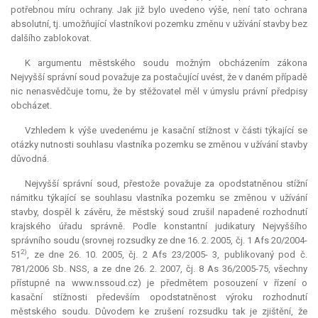
potřebnou míru ochrany. Jak již bylo uvedeno výše, není tato ochrana
absolutní, tj. umožňující vlastníkovi pozemku změnu v užívání stavby bez
dalšího zablokovat.
K argumentu městského soudu možným obcházením zákona
Nejvyšší správní soud považuje za postačující uvést, že v daném případě
nic nenasvědčuje tomu, že by stěžovatel měl v úmyslu právní předpisy
obcházet.
Vzhledem k výše uvedenému je kasační stížnost v části týkající se
otázky nutnosti souhlasu vlastníka pozemku se změnou v užívání stavby
důvodná.
Nejvyšší správní soud, přestože považuje za opodstatněnou stížní
námitku týkající se souhlasu vlastníka pozemku se změnou v užívání
stavby, dospěl k závěru, že městský soud zrušil napadené rozhodnutí
krajského úřadu správně. Podle konstantní judikatury Nejvyššího
správního soudu (srovnej rozsudky ze dne 16. 2. 2005, čj. 1 Afs 20/2004-
2)
51
, ze dne 26. 10. 2005, čj. 2 Afs 23/2005- 3, publikovaný pod č.
781/2006 Sb. NSS, a ze dne 26. 2. 2007, čj. 8 As 36/2005-75, všechny
přístupné na www.nssoud.cz) je předmětem posouzení v řízení o
kasační stížnosti především opodstatněnost výroku rozhodnutí
městského soudu. Důvodem ke zrušení rozsudku tak je zjištění, že