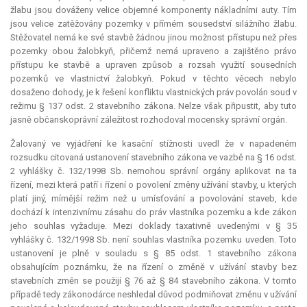
žlabu jsou dováženy velice objemné komponenty nákladními auty. Tím
jsou velice zatěžovány pozemky v přímém sousedství silážního žlabu.
Stěžovatel nemá ke své stavbě žádnou jinou možnost přístupu než přes
pozemky obou žalobkyň, přičemž nemá upraveno a zajištěno právo
přístupu ke stavbě a upraven způsob a rozsah využití sousedních
pozemků ve vlastnictví žalobkyň. Pokud v těchto věcech nebylo
dosaženo dohody, je k řešení konfliktu vlastnických práv povolán soud v
režimu § 137 odst. 2 stavebního zákona. Nelze však připustit, aby tuto
jasně občanskoprávní záležitost rozhodoval mocensky správní orgán.
Žalovaný ve vyjádření ke kasační stížnosti uvedl že v napadeném
rozsudku citovaná ustanovení stavebního zákona ve vazbě na § 16 odst.
2 vyhlášky č. 132/1998 Sb. nemohou správní orgány aplikovat na ta
řízení, mezi která patří i řízení o povolení změny užívání stavby, u kterých
platí jiný, mírnější režim než u umísťování a povolování staveb, kde
dochází k intenzivnímu zásahu do práv vlastníka pozemku a kde zákon
jeho souhlas vyžaduje. Mezi doklady taxativně uvedenými v § 35
vyhlášky č. 132/1998 Sb. není souhlas vlastníka pozemku uveden. Toto
ustanovení je plně v souladu s § 85 odst. 1 stavebního zákona
obsahujícím poznámku, že na řízení o změně v užívání stavby bez
stavebních změn se použijí § 76 až § 84 stavebního zákona. V tomto
případě tedy zákonodárce neshledal důvod podmiňovat změnu v užívání