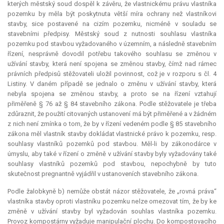
kterých městský soud dospěl k závěru, že vlastnickému právu vlastníka
pozemku by měla být poskytnuta větší míra ochrany než vlastníkovi
stavby, sice postavené na cizím pozemku, nicméně v souladu se
stavebními předpisy. Městský soud z nutnosti souhlasu vlastníka
pozemku pod stavbou vyžadovaného v územním, a následně stavebním
řízení, nesprávně dovodil potřebu takového souhlasu se změnou v
užívání stavby, která není spojena se změnou stavby, čímž nad rámec
právních předpisů stěžovateli uložil povinnost, což je v rozporu s čl. 4
Listiny. V daném případě se jednalo o změnu v užívání stavby, která
nebyla spojena se změnou stavby, a proto se na řízení vztahují
přiměřeně § 76 až § 84 stavebního zákona. Podle stěžovatele je třeba
zdůraznit, že použití citovaných ustanovení má být přiměřené a v žádném
z nich není zmínka o tom, že by v řízení vedeném podle § 85 stavebního
zákona měl vlastník stavby dokládat vlastnické právo k pozemku, resp.
souhlasy vlastníků pozemků pod stavbou. Měl-li by zákonodárce v
úmyslu, aby také v řízení o změně v užívání stavby byly vyžadovány také
souhlasy vlastníků pozemků pod stavbou, nepochybně by tuto
skutečnost pregnantně vyjádřil v ustanoveních stavebního zákona.
Podle žalobkyně b) nemůže obstát názor stěžovatele, že „rovná práva“
vlastníka stavby oproti vlastníku pozemku nelze omezovat tím, že by ke
změně v užívání stavby byl vyžadován souhlas vlastníka pozemku.
Provoz kompostárny vyžaduje manipulační plochu. Do kompostovacího