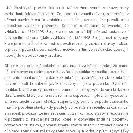
Obě žalobkyně podaly žalobu k Městskému soudu v Praze, který
rozhodnutí žalovaného zrušil. Za spornou označil otázku, zda změnu v
užívaní stavby, která je umístěna na cizím pozemku, lze povolit přes
nesouhlas vlastníka pozemku. Souhlasil s názorem žalovaného, že
vyhláška č. 132/1998 Sb., kterou se provádějí některá ustanovení
stavebního zákona (dále „vyhláška č. 132/1998 Sb.“), mezi doklady,
které je třeba přiložit k žádosti o povolení změny v užívání stavby, doklad
o právu k pozemku pod stavbou neuvádí. S tím se však nelze spokojit,
neboť jde o podzákonný předpis.
Obecně je podle městského soudu nutno vycházet z toho, že samo
zřízení stavby na cizím pozemku vyžaduje souhlas vlastníka pozemku, a
je-li tento souhlas dán, je dán ke konkrétnímu záměru, tedy ke konkrétní
stavbě, nikoli ke zřízení jakékoli stavby na jeho pozemku. Byl-li dán
souhlas k určitému vymezenému záměru, musí být vyžadován i ke každé
další změně, která je změnou územního uspořádání (plošně i výškově) či
změnou účelu užívání stavby. Stejně tak je tomu v případě stavebního
řízení o povolení stavby, kdy podle § 58 odst. 2 stavebního zákona musí
stavebník prokázat, že je vlastníkem pozemku nebo stavby anebo že má
k pozemku či stavbě jiné právo, které jej opravňuje zřídit na pozemku
požadovanou stavbu, provést změnu stavby anebo udržovací práce na
ní. V této souvislosti městský soud citoval § 16 odst. 2 písm. a) vyhlášky