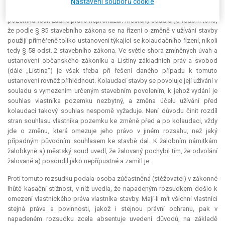
odmítl opakovaná tvrzení stěžovatele, že podmínky citovaného
Nastavení souborů cookie
ustanovení splnil, neboť prokázal pouze vlastnické právo ke stavbě, k
pozemku však žádné právo neprokázal. Městský soud si je vědom toho,
že podle § 85 stavebního zákona se na řízení o změně v užívání stavby
použijí přiměřeně toliko ustanovení týkající se kolaudačního řízení, nikoli
tedy § 58 odst. 2 stavebního zákona. Ve světle shora zmíněných úvah a
ustanovení občanského zákoníku a Listiny základních práv a svobod
(dále „Listina“) je však třeba při řešení daného případu k tomuto
ustanovení rovněž přihlédnout. Kolaudací stavby se povoluje její užívání v
souladu s vymezením určeným stavebním povolením, k jehož vydání je
souhlas vlastníka pozemku nezbytný, a změna účelu užívání před
kolaudací takový souhlas nesporně vyžaduje. Není důvodu činit rozdíl
stran souhlasu vlastníka pozemku ke změně před a po kolaudaci, vždy
jde o změnu, která omezuje jeho právo v jiném rozsahu, než jaký
případným původním souhlasem ke stavbě dal. K žalobním námitkám
žalobkyně a) městský soud uvedl, že žalovaný pochybil tím, že odvolání
žalované a) posoudil jako nepřípustné a zamítl je.
Proti tomuto rozsudku podala osoba zúčastněná (stěžovatel) v zákonné
lhůtě kasační stížnost, v níž uvedla, že napadeným rozsudkem došlo k
omezení vlastnického práva vlastníka stavby. Mají-li mít všichni vlastníci
stejná práva a povinnosti, jakož i stejnou právní ochranu, pak v
napadeném rozsudku zcela absentuje uvedení důvodů, na základě