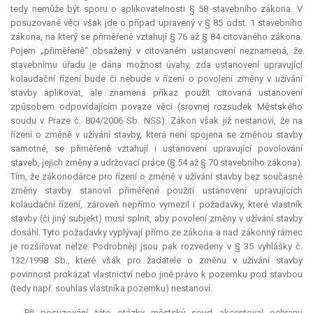
tedy nemůže být sporu o aplikovatelnosti § 58 stavebního zákona. V
posuzované věci však jde o případ upravený v § 85 odst. 1 stavebního
zákona, na který se přiměřeně vztahují § 76 až § 84 citovaného zákona.
Pojem „přiměřeně“ obsažený v citovaném ustanovení neznamená, že
stavebnímu úřadu je dána možnost úvahy, zda ustanovení upravující
kolaudační řízení bude či nebude v řízení o povolení změny v užívání
stavby aplikovat, ale znamená příkaz použít citovaná ustanovení
způsobem odpovídajícím povaze věci (srovnej rozsudek Městského
soudu v Praze č. 804/2006 Sb. NSS). Zákon však již nestanoví, že na
řízení o změně v užívání stavby, která není spojena se změnou stavby
samotné, se přiměřeně vztahují i ustanovení upravující povolování
staveb, jejich změny a udržovací práce (§ 54 až § 70 stavebního zákona).
Tím, že zákonodárce pro řízení o změně v užívání stavby bez současné
změny stavby stanovil přiměřené použití ustanovení upravujících
kolaudační řízení, zároveň nepřímo vymezil i požadavky, které vlastník
stavby (či jiný subjekt) musí splnit, aby povolení změny v užívání stavby
dosáhl. Tyto požadavky vyplývají přímo ze zákona a nad zákonný rámec
je rozšiřovat nelze. Podrobněji jsou pak rozvedeny v § 35 vyhlášky č.
132/1998 Sb., které však pro žadatele o změnu v užívání stavby
povinnost prokázat vlastnictví nebo jiné právo k pozemku pod stavbou
(tedy např. souhlas vlastníka pozemku) nestanoví.
Při posuzování této otázky městský soud akcentoval ochranu