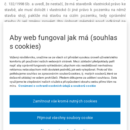
č. 132/1998 Sb. a uvedl, že nestačí, že má stavebník vlastnické právo ke
stavbě, ale musí doložit i vlastnické či jiné právo k pozemku na němž
stavba stojí, pakliže má stavbu na cizím pozemku, tedy oprávnění
stavbu či její změnu provést. Pro úplnost městský soud odkázal na
rozsudek Nejvyššího správního soudu č. 1135/2007 Sb. NSS, v němž je
uvedeno, že souhlasu vlastníka pozemku je třeba k jakékoli změně
Aby web fungoval jak má (souhlas
stavby na tomto pozemku i k udržovacím pracím na takové stavbě.
s cookies)
Obdobně se městský soud domnívá, že tohoto souhlasu je třeba i ke
změně v užívání stavby.
Vážený návštěvníku, snažíme se ze všech sil přinášet vysokou úroveň uživatelského
Městský soud dále uvedl, že řízení o změně v užívání stavby je zapotřebí
komfortu při používání našich webových stránek. Mezi základní předpoklady patří
např. aby správně fungovalo vyhledávání, abychom vás neobtěžovali nevhodnou
vést pouze tehdy, pokud může změnou v užívání dojít k ohrožení zájmů
reklamou nebo abychom měli dostatek podnětů, jak web vylepšovat. Proto od Vás
uvedených v § 85 stavebního zákona. Dotýká-li se změna v užívání
potřebujeme souhlas se zpracováním souborů cookies, tj. malých souborů, které se
těchto zájmů, je tím spíše zřejmé, že se může dotýkat i vlastnických práv
dočasně ukládají ve vašem prohlížeči. Předem děkujeme za udělení souhlasu. Data
využijeme ke zlepšování našich služeb a přizpůsobení obsahu webu přímo Vám na
vlastníka pozemku pod stavbou. Za těchto okolností městský soud
míru.
Oznámení o ochraně osobních údajů a souborů cookie
musel souhlasit se žalobkyněmi v tom, že souhlas vlastníka pozemku
pod stavbou je pro povolení změn v užívání stavby nezbytným
předpokladem. I když stavební zákon výslovně neupravuje situaci, která
Zamítnout vše kromě nutných cookies
nastala v daném případě, je podle městského soudu při řešení daného
případu nutno vyjít z kontextu celé zákonné úpravy stavebního zákona, a
Přijmout všechny soubory cookie
i v případě změny účelu užívání stavby, která není spojena se změnou
stavby, vyjít z požadavku § 58 odst. 2 stavebního zákona. Městský soud