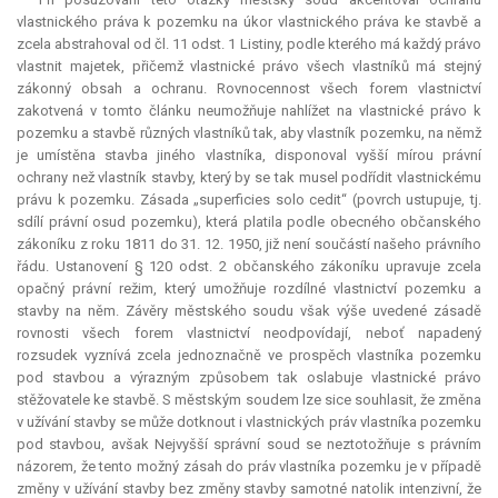
vlastnického práva k pozemku na úkor vlastnického práva ke stavbě a
zcela abstrahoval od čl. 11 odst. 1 Listiny, podle kterého má každý právo
vlastnit majetek, přičemž vlastnické právo všech vlastníků má stejný
zákonný obsah a ochranu. Rovnocennost všech forem vlastnictví
zakotvená v tomto článku neumožňuje nahlížet na vlastnické právo k
pozemku a stavbě různých vlastníků tak, aby vlastník pozemku, na němž
je umístěna stavba jiného vlastníka, disponoval vyšší mírou právní
ochrany než vlastník stavby, který by se tak musel podřídit vlastnickému
právu k pozemku. Zásada „superficies solo cedit“ (povrch ustupuje, tj.
sdílí právní osud pozemku), která platila podle obecného občanského
zákoníku z roku 1811 do 31. 12. 1950, již není součástí našeho právního
řádu. Ustanovení § 120 odst. 2 občanského zákoníku upravuje zcela
opačný právní režim, který umožňuje rozdílné vlastnictví pozemku a
stavby na něm. Závěry městského soudu však výše uvedené zásadě
rovnosti všech forem vlastnictví neodpovídají, neboť napadený
rozsudek vyznívá zcela jednoznačně ve prospěch vlastníka pozemku
pod stavbou a výrazným způsobem tak oslabuje vlastnické právo
stěžovatele ke stavbě. S městským soudem lze sice souhlasit, že změna
v užívání stavby se může dotknout i vlastnických práv vlastníka pozemku
pod stavbou, avšak Nejvyšší správní soud se neztotožňuje s právním
názorem, že tento možný zásah do práv vlastníka pozemku je v případě
změny v užívání stavby bez změny stavby samotné natolik intenzivní, že