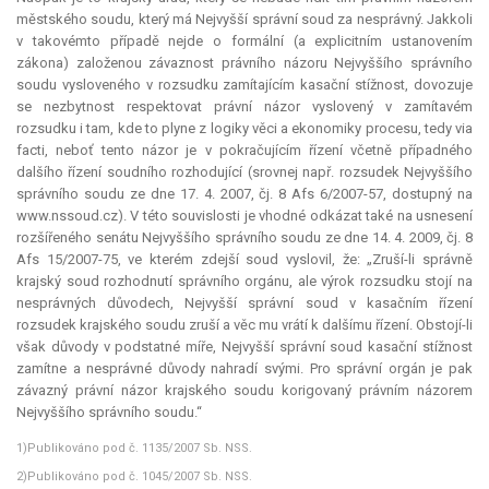
městského soudu, který má Nejvyšší správní soud za nesprávný. Jakkoli
v takovémto případě nejde o formální (a explicitním ustanovením
zákona) založenou závaznost právního názoru Nejvyššího správního
soudu vysloveného v rozsudku zamítajícím kasační stížnost, dovozuje
se nezbytnost respektovat právní názor vyslovený v zamítavém
rozsudku i tam, kde to plyne z logiky věci a ekonomiky procesu, tedy
via
facti
, neboť tento názor je v pokračujícím řízení včetně případného
dalšího řízení soudního rozhodující (srovnej např. rozsudek Nejvyššího
správního soudu ze dne 17. 4. 2007, čj. 8 Afs 6/2007-57, dostupný na
www.nssoud.cz). V této souvislosti je vhodné odkázat také na usnesení
rozšířeného senátu Nejvyššího správního soudu ze dne 14. 4. 2009, čj. 8
Afs 15/2007-75, ve kterém zdejší soud vyslovil, že: „Zruší-li správně
krajský soud rozhodnutí správního orgánu, ale výrok rozsudku stojí na
nesprávných důvodech, Nejvyšší správní soud v kasačním řízení
rozsudek krajského soudu zruší a věc mu vrátí k dalšímu řízení. Obstojí-li
však důvody v podstatné míře, Nejvyšší správní soud kasační stížnost
zamítne a nesprávné důvody nahradí svými. Pro správní orgán je pak
závazný právní názor krajského soudu korigovaný právním názorem
Nejvyššího správního soudu.“
1)Publikováno pod č. 1135/2007 Sb. NSS.
2)Publikováno pod č. 1045/2007 Sb. NSS.