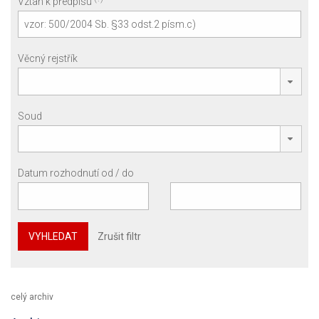
Vztah k předpisu
Věcný rejstřík
Soud
Datum rozhodnutí od / do
VYHLEDAT
Zrušit filtr
celý archiv