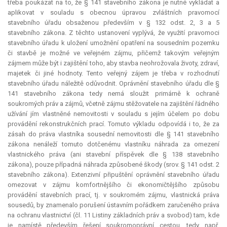
třeba poukázat na to, že § 141 stavebního zákona je nutné vykládat a
aplikovat v souladu s obecnou úpravou zvláštních pravomocí
stavebního úřadu obsaženou především v § 132 odst. 2, 3 a 5
stavebního zákona. Z těchto ustanovení vyplývá, že využití pravomoci
stavebního úřadu k uložení umožnění opatření na sousedním pozemku
či stavbě je možné ve veřejném zájmu, přičemž takovým veřejným
zájmem může být i zajištění toho, aby stavba neohrožovala životy, zdraví,
majetek či jiné hodnoty. Tento veřejný zájem je třeba v rozhodnutí
stavebního úřadu náležitě odůvodnit. Oprávnění stavebního úřadu dle §
141 stavebního zákona tedy nemá sloužit primárně k ochraně
soukromých práv a zájmů, včetně zájmu stěžovatele na zajištění řádného
užívání jím vlastněné nemovitosti v souladu s jejím účelem po dobu
provádění rekonstrukčních prací. Tomuto výkladu odpovídá i to, že za
zásah do práva vlastníka sousední nemovitosti dle § 141 stavebního
zákona nenáleží tomuto dotčenému vlastníku náhrada za omezení
vlastnického práva (ani stavební příspěvek dle § 138 stavebního
zákona), pouze případná náhrada způsobené škody (srov. § 141 odst. 2
stavebního zákona). Extenzivní připuštění oprávnění stavebního úřadu
omezovat v zájmu komfortnějšího či ekonomičtějšího způsobu
provádění stavebních prací, tj. v soukromém zájmu, vlastnická práva
sousedů, by znamenalo porušení ústavním pořádkem zaručeného práva
na ochranu vlastnictví (čl. 11 Listiny základních práv a svobod) tam, kde
je namístě především řešení soukromoprávní cestou, tedy např.