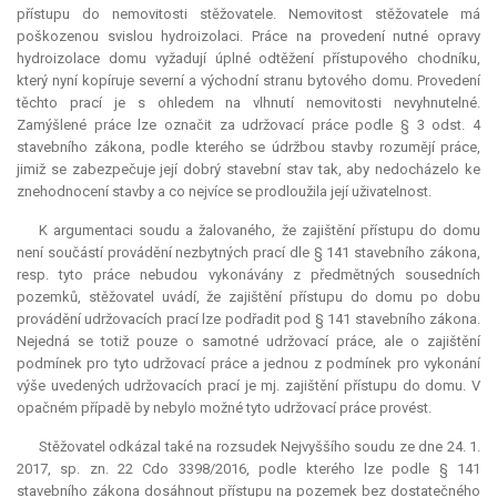
přístupu do nemovitosti stěžovatele. Nemovitost stěžovatele má
poškozenou svislou hydroizolaci. Práce na provedení nutné opravy
hydroizolace domu vyžadují úplné odtěžení přístupového chodníku,
který nyní kopíruje severní a východní stranu bytového domu. Provedení
těchto prací je s ohledem na vlhnutí nemovitosti nevyhnutelné.
Zamýšlené práce lze označit za udržovací práce podle § 3 odst. 4
stavebního zákona, podle kterého se údržbou stavby rozumějí práce,
jimiž se zabezpečuje její dobrý stavební stav tak, aby nedocházelo ke
znehodnocení stavby a co nejvíce se prodloužila její uživatelnost.
K argumentaci soudu a žalovaného, že zajištění přístupu do domu
není součástí provádění nezbytných prací dle § 141 stavebního zákona,
resp. tyto práce nebudou vykonávány z předmětných sousedních
pozemků, stěžovatel uvádí, že zajištění přístupu do domu po dobu
provádění udržovacích prací lze podřadit pod § 141 stavebního zákona.
Nejedná se totiž pouze o samotné udržovací práce, ale o zajištění
podmínek pro tyto udržovací práce a jednou z podmínek pro vykonání
výše uvedených udržovacích prací je mj. zajištění přístupu do domu. V
opačném případě by nebylo možné tyto udržovací práce provést.
Stěžovatel odkázal také na rozsudek Nejvyššího soudu ze dne 24. 1.
2017, sp. zn. 22 Cdo 3398/2016, podle kterého lze podle § 141
stavebního zákona dosáhnout přístupu na pozemek bez dostatečného