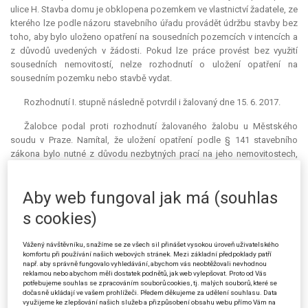
ulice H. Stavba domu je obklopena pozemkem ve vlastnictví žadatele, ze
kterého lze podle názoru stavebního úřadu provádět údržbu stavby bez
toho, aby bylo uloženo opatření na sousedních pozemcích v intencích a
z důvodů uvedených v žádosti. Pokud lze práce provést bez využití
sousedních nemovitostí, nelze rozhodnutí o uložení opatření na
sousedním pozemku nebo stavbě vydat.
Rozhodnutí I. stupně následně potvrdil i žalovaný dne 15. 6. 2017.
Žalobce podal proti rozhodnutí žalovaného žalobu u Městského
soudu v Praze. Namítal, že uložení opatření podle § 141 stavebního
zákona bylo nutné z důvodu nezbytných prací na jeho nemovitostech,
které znemožní užívání jediného vstupu do nemovitosti.
Městský soud zamítl žalobu rozsudkem ze dne 14. 8. 2018, čj. 6 A
Aby web fungoval jak má (souhlas
183/2017-35. Konstatoval, že § 141 stavebního zákona taxativním
s cookies)
výčtem stanoví případy, ve kterých je stavební úřad oprávněn vydat
rozhodnutí a uložit sousedům, přesněji vlastníkům nebo osobám, které
Vážený návštěvníku, snažíme se ze všech sil přinášet vysokou úroveň uživatelského
mají jiná věcná práva k sousedním pozemkům nebo stavbám na nich,
komfortu při používání našich webových stránek. Mezi základní předpoklady patří
aby umožnili (strpěli) provedení prací (včetně přístupu) ze svých
např. aby správně fungovalo vyhledávání, abychom vás neobtěžovali nevhodnou
pozemků nebo staveb. Soud se ztotožnil s názorem žalovaného, že
reklamou nebo abychom měli dostatek podnětů, jak web vylepšovat. Proto od Vás
potřebujeme souhlas se zpracováním souborů cookies, tj. malých souborů, které se
žalobce, tak jak svou žádost formuloval, nepožadoval uložení povinnosti
dočasně ukládají ve vašem prohlížeči. Předem děkujeme za udělení souhlasu. Data
jiným osobám k umožnění provedení samotných prací, ale umožnění
využijeme ke zlepšování našich služeb a přizpůsobení obsahu webu přímo Vám na