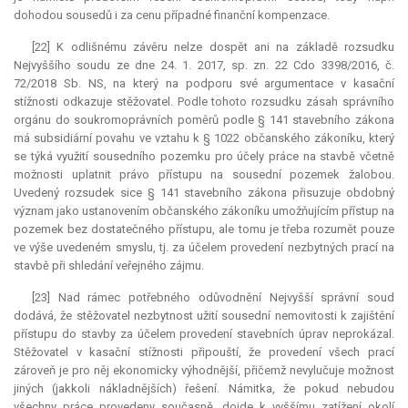
dohodou sousedů i za cenu případné finanční
kompenzace
.
[22] K odlišnému závěru nelze dospět ani na základě rozsudku
Nejvyššího soudu ze dne 24. 1. 2017, sp. zn. 22 Cdo 3398/2016, č.
72/2018 Sb. NS, na který na podporu své argumentace v kasační
stížnosti odkazuje stěžovatel. Podle tohoto rozsudku zásah správního
orgánu do soukromoprávních poměrů podle § 141 stavebního zákona
má subsidiární povahu ve vztahu k § 1022 občanského zákoníku, který
se týká využití sousedního pozemku pro účely práce na stavbě včetně
možnosti uplatnit právo přístupu na sousední pozemek žalobou.
Uvedený rozsudek sice § 141 stavebního zákona přisuzuje obdobný
význam jako ustanovením občanského zákoníku umožňujícím přístup na
pozemek bez dostatečného přístupu, ale tomu je třeba rozumět pouze
ve výše uvedeném smyslu, tj. za účelem provedení nezbytných prací na
stavbě při shledání veřejného zájmu.
[23] Nad rámec potřebného odůvodnění Nejvyšší správní soud
dodává, že stěžovatel nezbytnost užití sousední nemovitosti k zajištění
přístupu do stavby za účelem provedení stavebních úprav neprokázal.
Stěžovatel v kasační stížnosti připouští, že provedení všech prací
zároveň je pro něj ekonomicky výhodnější, přičemž nevylučuje možnost
jiných (jakkoli nákladnějších) řešení. Námitka, že pokud nebudou
všechny práce provedeny současně, dojde k vyššímu zatížení okolí