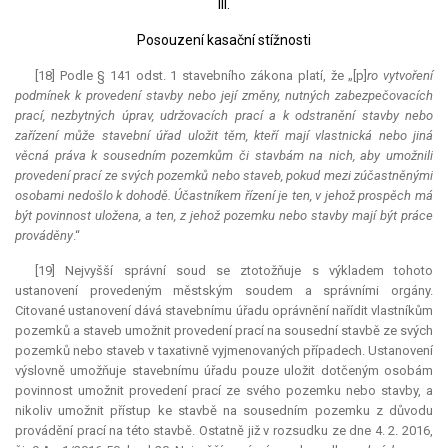
III.
Posouzení kasační stížnosti
[18] Podle § 141 odst. 1 stavebního zákona platí, že „[p]
ro vytvoření
podmínek k provedení stavby nebo její změny, nutných zabezpečovacích
prací, nezbytných úprav, udržovacích prací a k odstranění stavby nebo
zařízení může stavební úřad uložit těm, kteří mají vlastnická nebo jiná
věcná práva k sousedním pozemkům či stavbám na nich, aby umožnili
provedení prací ze svých pozemků nebo staveb, pokud mezi zúčastněnými
osobami nedošlo k dohodě. Účastníkem řízení je ten, v jehož prospěch má
být povinnost uložena, a ten, z jehož pozemku nebo stavby mají být práce
prováděny
.“
[19] Nejvyšší správní soud se ztotožňuje s výkladem tohoto
ustanovení provedeným městským soudem a správními orgány.
Citované ustanovení dává stavebnímu úřadu oprávnění nařídit vlastníkům
pozemků a staveb umožnit provedení prací na sousední stavbě ze svých
pozemků nebo staveb v taxativně vyjmenovaných případech. Ustanovení
výslovně umožňuje stavebnímu úřadu pouze uložit dotčeným osobám
povinnost umožnit provedení prací ze svého pozemku nebo stavby, a
nikoliv umožnit přístup ke stavbě na sousedním pozemku z důvodu
provádění prací na této stavbě. Ostatně již v rozsudku ze dne 4. 2. 2016,