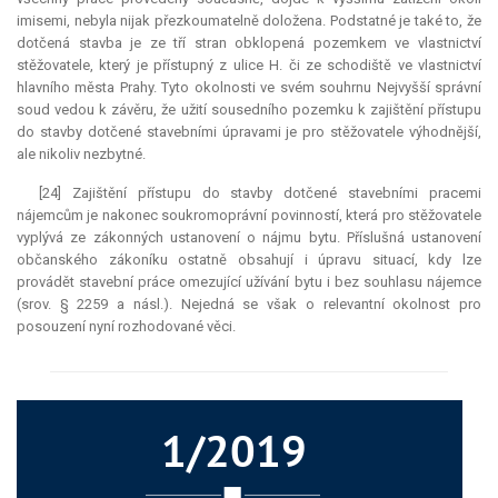
imisemi, nebyla nijak přezkoumatelně doložena. Podstatné je také to, že
dotčená stavba je ze tří stran obklopená pozemkem ve vlastnictví
stěžovatele, který je přístupný z ulice H. či ze schodiště ve vlastnictví
hlavního města Prahy. Tyto okolnosti ve svém souhrnu Nejvyšší správní
soud vedou k závěru, že užití sousedního pozemku k zajištění přístupu
do stavby dotčené stavebními úpravami je pro stěžovatele výhodnější,
ale nikoliv nezbytné.
[24] Zajištění přístupu do stavby dotčené stavebními pracemi
nájemcům je nakonec soukromoprávní povinností, která pro stěžovatele
vyplývá ze zákonných ustanovení o nájmu bytu. Příslušná ustanovení
občanského zákoníku ostatně obsahují i úpravu situací, kdy lze
provádět stavební práce omezující užívání bytu i bez souhlasu nájemce
(srov. § 2259 a násl.). Nejedná se však o
relevantní
okolnost pro
posouzení nyní rozhodované věci.