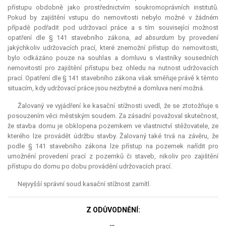
přístupu obdobně jako prostřednictvím soukromoprávních institutů.
Pokud by zajištění vstupu do nemovitosti nebylo možné v žádném
případě podřadit pod udržovací práce a s tím související možnost
opatření dle § 141 stavebního zákona,
ad absurdum
by provedení
jakýchkoliv udržovacích prací, které znemožní přístup do nemovitosti,
bylo odkázáno pouze na souhlas a domluvu s vlastníky sousedních
nemovitostí pro zajištění přístupu bez ohledu na nutnost udržovacích
prací. Opatření dle § 141 stavebního zákona však směřuje právě k těmto
situacím, kdy udržovací práce jsou nezbytné a domluva není možná.
Žalovaný ve vyjádření ke kasační stížnosti uvedl, že se ztotožňuje s
posouzením věci městským soudem. Za zásadní považoval skutečnost,
že stavba domu je obklopena pozemkem ve vlastnictví stěžovatele, ze
kterého lze provádět údržbu stavby. Žalovaný také trvá na závěru, že
podle § 141 stavebního zákona lze přístup na pozemek nařídit pro
umožnění provedení prací z pozemků či staveb, nikoliv pro zajištění
přístupu do domu po dobu provádění udržovacích prací.
Nejvyšší správní soud kasační stížnost zamítl.
Z ODŮVODNĚNÍ: