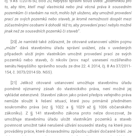
čj. 9 As 1/2016-50, bod 20, Nejvyšší správní soud uvedl: „
podmínkou pro
to, aby těm, kteří mají vlastnická nebo jiná věcná práva k sousedním
pozemkům či stavbám na nich, mohlo být uloženo, aby umožnili provedení
prací ze svých pozemků nebo staveb, je kromě nemožnosti dospět mezi
zúčastněnými osobami k dohodě též to, aby provedení prací nebylo možné
jinak než ze sousedních pozemků či staveb
“.
[20] Je namístě také zdůraznit, že citované ustanovení užitím pojmu
„
může
“ dává stavebnímu úřadu správní uvážení, zda v uvedených
případech uloží jiným vlastníkům umožnit provedení prací ze svých
pozemků nebo staveb, či nikoliv (srov. např. usnesení rozšířeného
senátu Nejvyššího správního soudu ze dne 22. 4. 2014, čj. 8 As 37/2011-
154, č. 3073/2014 Sb. NSS).
[21] Jelikož citované ustanovení umožňuje stavebnímu úřadu
poměrně významný zásah do vlastnického práva, není možné jej
vykládat extenzivně. Stavební zákon jako právní předpis veřejného práva
nemůže sloužit k řešení situací, které jsou primárně předmětem
soukromého práva (viz § 1022 a § 1029 až § 1036 občanského
zákoníku). Z § 141 stavebního zákona proto nelze dovozovat, že
umožňuje stavebnímu úřadu uložit vlastníkům pozemků a staveb
povinnost umožnit také nerušené užívání sousední stavby, na které jsou
prováděny práce, které dosavadnímu způsobu užívání dočasně brání. Je