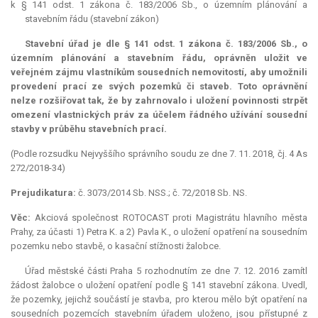
k § 141 odst. 1 zákona č. 183/2006 Sb., o územním plánování a
stavebním řádu (stavební zákon)
Stavební úřad je dle § 141 odst. 1 zákona č. 183/2006 Sb., o
územním plánování a stavebním řádu, oprávněn uložit ve
veřejném zájmu vlastníkům sousedních nemovitostí, aby umožnili
provedení prací ze svých pozemků či staveb. Toto oprávnění
nelze rozšiřovat tak, že by zahrnovalo i uložení povinnosti strpět
omezení vlastnických práv za účelem řádného užívání sousední
stavby v průběhu stavebních prací.
(Podle rozsudku Nejvyššího správního soudu ze dne 7. 11. 2018, čj. 4 As
272/2018-34)
Prejudikatura:
č. 3073/2014 Sb. NSS.; č. 72/2018 Sb. NS.
Věc:
Akciová společnost ROTOCAST proti Magistrátu hlavního města
Prahy, za účasti 1) Petra K. a 2) Pavla K., o uložení opatření na sousedním
pozemku nebo stavbě, o kasační stížnosti žalobce.
Úřad městské části Praha 5 rozhodnutím ze dne 7. 12. 2016 zamítl
žádost žalobce o uložení opatření podle § 141 stavební zákona. Uvedl,
že pozemky, jejichž součástí je stavba, pro kterou mělo být opatření na
sousedních pozemcích stavebním úřadem uloženo, jsou přístupné z