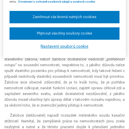
míru.
Oznámení o ochraně osobních údajů a souborů cookie
(náhradního) přístupu do domu, v němž budou takové práce prováděny.
Tak široce založenou povinnost však § 141 stavebního zákona
neobsahuje, jelikož své využití limituje výslovně na stav, kdy je nutné
Zamítnout vše kromě nutných cookies
uložit k provedení prací. Tak tomu podle obsahu spisu v daném případě
nebylo, proto nebylo možné již z tohoto důvodu k uložení této
povinnosti, která výrazně omezuje třetí osoby ve výkonu vlastnického
Přijmout všechny soubory cookie
práva, přistoupit.
Nastavení souborů cookie
Podle městského soudu tedy v posuzovaném případě nebyly
naplněny zákonné podmínky pro uložení povinnosti podle § 141 odst. 1
stavebního zákona, neboť žalobce dostatečně nedoložil „
potřebnost
vstupu
“ na sousední nemovitosti, respektive to, z jakého důvodu nelze
využít vlastního pozemku pro přístup k nemovitosti, kdy takové řešení v
případě nedohody vlastníků sousedních nemovitostí musí být prioritou.
Žalobce sice obecně zdůvodnil, že je to kvůli tomu, že je potřeba
nemovitost odkopat, nanést funkční izolaci, zajistit opravu cihlové zdi a
zapřažení severního svahu, avšak dostatečně nezdůvodnil, z jakého
důvodu musel všechny tyto úpravy dělat v takovém rozsahu najednou, a
za vědomí toho, že si znemožní jediný přístup k nemovitosti.
Žalobce (stěžovatel) napadl rozsudek městského soudu kasační
stížností. Namítal, že zamýšlené práce na nemovitostech jsou zcela
nezbytné a nutné a že těmito pracemi dojde k přerušení jediného